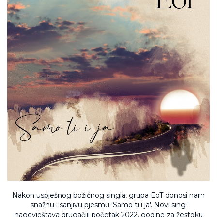
Nakon uspješnog božićnog singla, grupa EoT donosi nam
snažnu i sanjivu pjesmu 'Samo ti i ja'. Novi singl
nagovještava drugačiji početak 2022. godine za žestoku