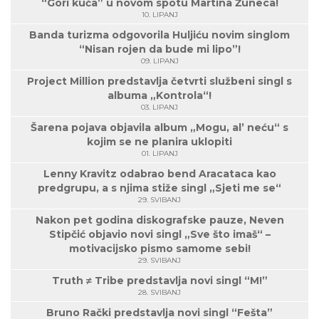
“Gori kuća” u novom spotu Martina Žuneca!
10. LIPANJ
Banda turizma odgovorila Huljiću novim singlom
“Nisan rojen da bude mi lipo”!
09. LIPANJ
Project Million predstavlja četvrti službeni singl s
albuma „Kontrola“!
03. LIPANJ
Šarena pojava objavila album „Mogu, al’ neću“ s
kojim se ne planira uklopiti
01. LIPANJ
Lenny Kravitz odabrao bend Aracataca kao
predgrupu, a s njima stiže singl „Sjeti me se“
29. SVIBANJ
Nakon pet godina diskografske pauze, Neven
Stipčić objavio novi singl „Sve što imaš“ –
motivacijsko pismo samome sebi!
29. SVIBANJ
Truth ≠ Tribe predstavlja novi singl “M!”
28. SVIBANJ
Bruno Rački predstavlja novi singl “Fešta”