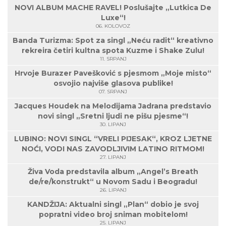
NOVI ALBUM MACHE RAVEL! Poslušajte „Lutkica De
Luxe“!
06. KOLOVOZ
Banda Turizma: Spot za singl „Neću radit“ kreativno
rekreira četiri kultna spota Kuzme i Shake Zulu!
11. SRPANJ
Hrvoje Burazer Pavešković s pjesmom „Moje misto“
osvojio najviše glasova publike!
07. SRPANJ
Jacques Houdek na Melodijama Jadrana predstavio
novi singl „Sretni ljudi ne pišu pjesme“!
30. LIPANJ
LUBINO: NOVI SINGL “VRELI PIJESAK“, KROZ LJETNE
NOĆI, VODI NAS ZAVODLJIVIM LATINO RITMOM!
27. LIPANJ
Živa Voda predstavila album „Angel’s Breath
de/re/konstrukt“ u Novom Sadu i Beogradu!
26. LIPANJ
KANDŽIJA: Aktualni singl „Plan“ dobio je svoj
popratni video broj sniman mobitelom!
25. LIPANJ