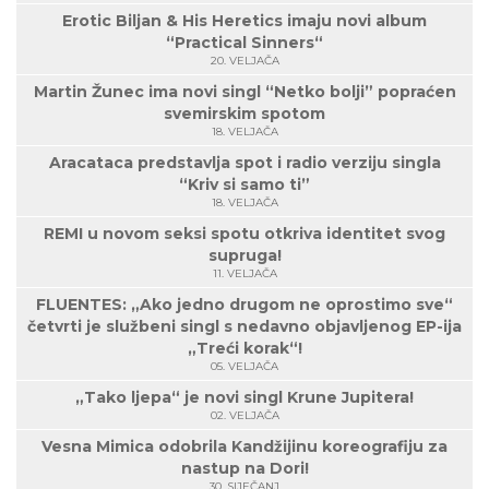
Erotic Biljan & His Heretics imaju novi album
“Practical Sinners“
20. VELJAČA
Martin Žunec ima novi singl “Netko bolji” popraćen
svemirskim spotom
18. VELJAČA
Aracataca predstavlja spot i radio verziju singla
“Kriv si samo ti”
18. VELJAČA
REMI u novom seksi spotu otkriva identitet svog
supruga!
11. VELJAČA
FLUENTES: „Ako jedno drugom ne oprostimo sve“
četvrti je službeni singl s nedavno objavljenog EP-ija
„Treći korak“!
05. VELJAČA
„Tako ljepa“ je novi singl Krune Jupitera!
02. VELJAČA
Vesna Mimica odobrila Kandžijinu koreografiju za
nastup na Dori!
30. SIJEČANJ