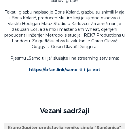
članovi grupe.
Tekst i glazbu napisao je Boris Kolarić, glazbu su snimili Maja
i Boris Kolarić, producentski tim koji je ujedno osnovao i
vlastiti Hooligan Mauz Studio u Karlovcu. Za aranžman je
zaslužan EoT, a za mix i master Sam Wheat, cijenjeni
producent i inženjer Metropolis studija i REK7 Productions u
Londonu. Za grafičku obradu zalužan je Goran Glavač
Goggy iz Goran Glavač Design-a.
Pjesmu „Samo ti i ja“ slušajte i na streaming servisima:
https://bfan.link/samo-ti-i-ja-eot
Vezani sadržaji
Kruno Jupiter predstavlja remiks singla "Sunčanica"