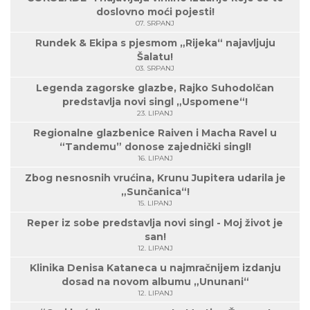
doslovno moći pojesti!
07. SRPANJ
Rundek & Ekipa s pjesmom „Rijeka“ najavljuju
Šalatu!
03. SRPANJ
Legenda zagorske glazbe, Rajko Suhodolčan
predstavlja novi singl „Uspomene“!
23. LIPANJ
Regionalne glazbenice Raiven i Macha Ravel u
“Tandemu” donose zajednički singl!
16. LIPANJ
Zbog nesnosnih vrućina, Krunu Jupitera udarila je
„Sunčanica“!
15. LIPANJ
Reper iz sobe predstavlja novi singl - Moj život je
san!
12. LIPANJ
Klinika Denisa Kataneca u najmračnijem izdanju
dosad na novom albumu „Ununani“
12. LIPANJ