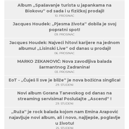
Album „Spašavanje turista u japankama na
Biokovu“ od sada i u fizičkoj prodaji!
10. PROSINAC
Jacques Houdek: „Pjesma života“ dobila je svoj
popratni spot!
09. PROSINAC
Jacques Houdek: Najveći hitovi karijere na jednom
albumu! „Lisinski Live“ od danas u prodaji!
06. PROSINAC
MARKO ZEKANOVIĆ: Nova zavodljiva balada
šarmantnog Zadranina!
03. PROSINAC
EoT - „Čuješ li sve je bliže“ je nova božićna singlica!
29. STUDENI
Novi album Gorana Tanevskog od danas na
streaming servisima! Poslušajte „Ascend“ !
29. STUDENI
„Ruža“ je rock balada kojom nam Emina Arapović
najavljuje novi album, ali i novo, najljepše, poglavlje
u životu!
25. STUDENI