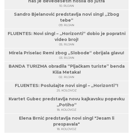
nas je devedesetih nosila do jutra
10. RUJAN
Sandro Bjelanović predstavlja novi singl „Zbog
tebe“
09. RUJAN
FLUENTES: Novi singl – „Horizonti“ dobio je popratni
video broj!
05. RUJAN
Mirela Priselac Remi zbog „Slobode“ obrijala glavu!
03. RUJAN
BANDA TURIZMA obradila “Pljačkam turiste” benda
Kiša Metaka!
02. RUJAN
FLUENTES: Poslušajte novi singl – „Horizonti“!
25. KOLOVOZ
Kvartet Gubec predstavlja novu kajkavsku popevku
„Potiho“
18. KOLOVOZ
Elena Brnić predstavlja novi singl "Jesam li
prespavala"
18. KOLOVOZ