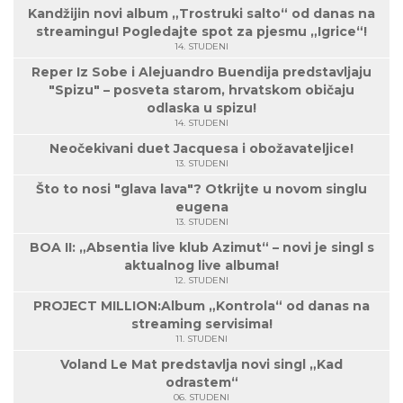
Kandžijin novi album „Trostruki salto“ od danas na
streamingu! Pogledajte spot za pjesmu „Igrice“!
14. STUDENI
Reper Iz Sobe i Alejuandro Buendija predstavljaju
"Spizu" – posveta starom, hrvatskom običaju
odlaska u spizu!
14. STUDENI
Neočekivani duet Jacquesa i obožavateljice!
13. STUDENI
Što to nosi "glava lava"? Otkrijte u novom singlu
eugena
13. STUDENI
BOA II: „Absentia live klub Azimut“ – novi je singl s
aktualnog live albuma!
12. STUDENI
PROJECT MILLION:Album „Kontrola“ od danas na
streaming servisima!
11. STUDENI
Voland Le Mat predstavlja novi singl „Kad
odrastem“
06. STUDENI