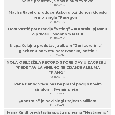
Seine predstavlja novi album "Vreva"
24. TRAVANJ
Macha Ravel u producentskoj ulozi donosi klupski
remix singla “Pasegoni”!
24. TRAVANJ
Dora Vestić predstavlja “Vrtlog” – autorsku pjesmu
o prkosu i osobnom rastu!
22. TRAVANJ
Klapa Kolajna predstavlja album “Zori zoro bila” –
glazbenu posvetu neretvanskoj baštini!
21. TRAVANJ
NOLA OBILJEŽILA RECORD STORE DAY U ZAGREBU I
PREDSTAVILA VINILNO REIZDANJE ALBUMA
“PIANO”!
20. TRAVANJ
Ivana Banfić vraća nas na plesni podij s novim
singlom „Svemir pleše”
17. TRAVANJ
„Kontrola“ je novi singl Projecta Million!
13. TRAVANJ
Ivana Kindl predstavlja spot za pjesmu "Nestajemo"