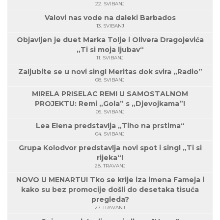
22. SVIBANJ
Valovi nas vode na daleki Barbados
13. SVIBANJ
Objavljen je duet Marka Tolje i Olivera Dragojevića
„Ti si moja ljubav“
11. SVIBANJ
Zaljubite se u novi singl Meritas dok svira „Radio”
08. SVIBANJ
MIRELA PRISELAC REMI U SAMOSTALNOM
PROJEKTU: Remi „Gola” s „Djevojkama”!
05. SVIBANJ
Lea Elena predstavlja „Tiho na prstima“
04. SVIBANJ
Grupa Kolodvor predstavlja novi spot i singl „Ti si
rijeka“!
28. TRAVANJ
NOVO U MENARTU! Tko se krije iza imena Fameja i
kako su bez promocije došli do desetaka tisuća
pregleda?
27. TRAVANJ