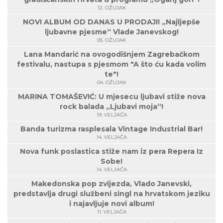
12. OŽUJAK
NOVI ALBUM OD DANAS U PRODAJI! „Najljepše
ljubavne pjesme“ Vlade Janevskog!
05. OŽUJAK
Lana Mandarić na ovogodišnjem Zagrebačkom
festivalu, nastupa s pjesmom "A što ću kada volim
te"!
04. OŽUJAK
MARINA TOMAŠEVIĆ: U mjesecu ljubavi stiže nova
rock balada „Ljubavi moja“!
19. VELJAČA
Banda turizma rasplesala Vintage Industrial Bar!
14. VELJAČA
Nova funk poslastica stiže nam iz pera Repera Iz
Sobe!
14. VELJAČA
Makedonska pop zvijezda, Vlado Janevski,
predstavlja drugi službeni singl na hrvatskom jeziku
i najavljuje novi album!
11. VELJAČA