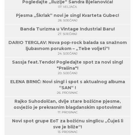
Pogledajte „Iluzije“ Sandra Bjelanovića!
07. VELJAČA
Pjesma „Škrlak“ novi je singl Kvarteta Gubec!
28. SIJEČANJ
Banda Turizma u Vintage Industrial Baru!
27. SIJEČANJ
DARIO TERGLAV: Nova pop-rock balada sa snažnom
ljubavnom porukom – „Tebe voljeti“!
24. SIJEČANJ
Sassja feat.Tendo! Pogledajte spot za novi singl
"Prašina"!
20. SIJEČANJ
ELENA BRNIĆ: Novi singl i spot s aktualnog albuma
“SAN“ !
26. PROSINAC
Rajko Suhodolčan, dvije stare božićne pjesme,
osvježio je prekrasnim blagdanskim spotovima!
17. PROSINAC
Novi spot grupe EoT za božićnu singlicu „Čuješ li
sve je bliže“!
13. PROSINAC