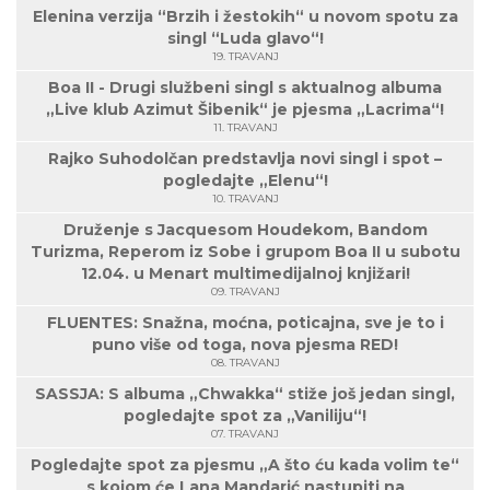
Elenina verzija “Brzih i žestokih“ u novom spotu za
singl “Luda glavo“!
19. TRAVANJ
Boa II - Drugi službeni singl s aktualnog albuma
„Live klub Azimut Šibenik“ je pjesma „Lacrima“!
11. TRAVANJ
Rajko Suhodolčan predstavlja novi singl i spot –
pogledajte „Elenu“!
10. TRAVANJ
Druženje s Jacquesom Houdekom, Bandom
Turizma, Reperom iz Sobe i grupom Boa II u subotu
12.04. u Menart multimedijalnoj knjižari!
09. TRAVANJ
FLUENTES: Snažna, moćna, poticajna, sve je to i
puno više od toga, nova pjesma RED!
08. TRAVANJ
SASSJA: S albuma „Chwakka“ stiže još jedan singl,
pogledajte spot za „Vaniliju“!
07. TRAVANJ
Pogledajte spot za pjesmu „A što ću kada volim te“
s kojom će Lana Mandarić nastupiti na