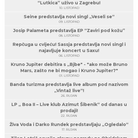
“Lutkica” uživo u Zagrebu!
10. LISTOPAD
Seine predstavlja novi singl „Veseli se“
09. LISTOPAD
Josip Palameta predstavlja EP “Zaviri pod kožu”
08. LISTOPAD
Repčuga u cvijeću! Sassja predstavlja novi singl i
najavljuje koncert u Saxu!
06. LISTOPAD
Kruno Jupiter debitira s „Bjbe" - "ako može Bruno
Mars, zašto ne bi mogao i Kruno Jupiter?"
01. LISTOPAD
Banda turizma predstavlja live album pod nazivom
„Vintaž live“!
26. RUJAN
LP „ Boa II – Live klub Azimut Šibenik“ od danas u
prodaji!
22. RUJAN
Živa Voda i Darko Rundek predstavljaju „Ogledalo“
17. RUJAN