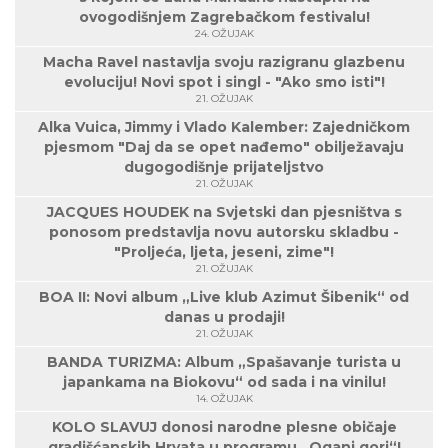
ovogodišnjem Zagrebačkom festivalu!
24. OŽUJAK
Macha Ravel nastavlja svoju razigranu glazbenu
evoluciju! Novi spot i singl - "Ako smo isti"!
21. OŽUJAK
Alka Vuica, Jimmy i Vlado Kalember: Zajedničkom
pjesmom "Daj da se opet nađemo" obilježavaju
dugogodišnje prijateljstvo
21. OŽUJAK
JACQUES HOUDEK na Svjetski dan pjesništva s
ponosom predstavlja novu autorsku skladbu -
"Proljeća, ljeta, jeseni, zime"!
21. OŽUJAK
BOA II: Novi album „Live klub Azimut Šibenik“ od
danas u prodaji!
21. OŽUJAK
BANDA TURIZMA: Album „Spašavanje turista u
japankama na Biokovu“ od sada i na vinilu!
14. OŽUJAK
KOLO SLAVUJ donosi narodne plesne običaje
gradišćanskih Hrvata u programu „Oganj gori“!