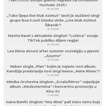
Tilen Lotrič osvojio glavnu nagradu na Ohridskom
festivalu 2025.!
16. RUJAN
„Tako lijepa live klub Azimut“ šesti je službeni singl
grupe Boa II uoči izlaska vinila „Live klub Azimut
Šibenik“!
16. RUJAN
Macha Ravel s aktualnim singlom “Lutkica” osvaja
TikTok publiku diljem regije!
16. RUJAN
Lea Elena donosi after summer nostalgiju u pjesmi
„Azurno“
15. RUJAN
Nakon singla „Plan“ kojim je najavio novi album,
Kandžija predstavlja novi singl imena „Mate Rimac“!
12. RUJAN
Mimika Orchestra singlom „Zrcalo/Mirror“ najavljuje
album „Medzotermina“ i koncertnu promociju u
Kinu SC
11. RUJAN
Ivana Banfić singlom "Ima dima" pali staru vatru koja