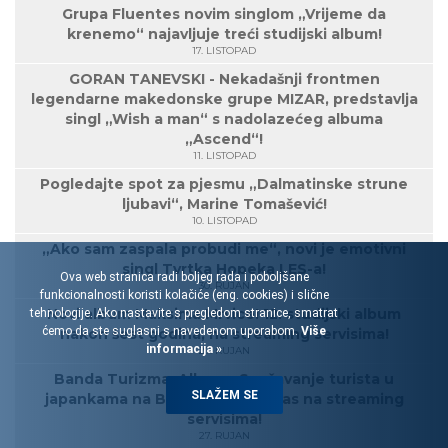
Grupa Fluentes novim singlom „Vrijeme da
krenemo“ najavljuje treći studijski album!
17. LISTOPAD
GORAN TANEVSKI - Nekadašnji frontmen
legendarne makedonske grupe MIZAR, predstavlja
singl „Wish a man“ s nadolazećeg albuma
„Ascend“!
11. LISTOPAD
Pogledajte spot za pjesmu „Dalmatinske strune
ljubavi“, Marine Tomašević!
10. LISTOPAD
„Ako sam zaspala probudi me“, novi je emotivni
singl Tvrtka Hopeka LES-a!
Ova web stranica radi boljeg rada i poboljšane
30. RUJAN
funkcionalnosti koristi kolačiće (eng. cookies) i slične
Novi album Maksima Mrvice! 12. studijski album
tehnologije. Ako nastavite s pregledom stranice, smatrat
ćemo da ste suglasni s navedenom uporabom.
Više
nakon šest godina, na streaming servisima!
informacija »
27. RUJAN
Banda Turizma: Album „Spašavanje turista u
SLAŽEM SE
japankama na Biokovu“ od danas na streaming
servisima!
27. RUJAN