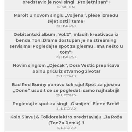
predstavio je novi singl „Proljetni san“!
07. STUDENI
Marolt u novom singlu „Voljena“, pleše između
svjetlosti i tame!
28. LISTOPAD
Debitantski album „Vol.2“, mladih kreativaca iz
benda Toni.Drama dostupan je na streaming
servisima! Pogledajte spot za pjesmu „Ima nešto u
tom“!
28. LISTOPAD
Novim singlom „Dječak“, Dora Vestić prepričava
bolnu priču iz stvarnog života!
25. LISTOPAD
Bad Red Bunny ponovo šokiraju! Spot za pjesmu
„Done“ usudit će se pogledati samo najhrabriji!
23. LISTOPAD
Pogledajte spot za singl „Osmijeh“ Elene Brnić!
21. LISTOPAD
Kolo Slavuj & Folklorelektro predstavjaju „Ja Roža
(TonZa Remix)“!
18. LISTOPAD