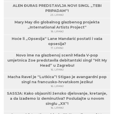
ALEN ĐURAS PREDSTAVLJA NOVI SINGL „TEBI
PRIPADAM“!
23. LIPANJ
Mary May dio globalnog glazbenog projekta
„International Artists Project“
18. LIPANJ
Hoće li „Opsesija“ Lane Mandarić postati i vaša
opsesija?
17. LIPANJ
Novo ime na glazbenoj sceni! Mlada V-pop
umjetnica Zoe predstavila debitantski singl “Hit My
Head” u Zagrebu!
16. LIPANJ
Macha Ravel je “Lutkica”! Stigao je avangardni pop
singl na francusko-hrvatskom jeziku!
16. LIPANJ
SASSJA: Kako objasniti žensko djelovanje, kretanje,
a da izađemo iz deminutiva? Poslušajte u novom
singlu „XX“!
16. LIPANJ