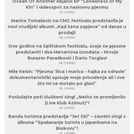
Ocean Of Another objavio EP “Loneliness of My
Kin” i videospot za naslovnu pjesmu
13. LIPANJ
Marina Tomašević na CMC festivalu predstavila je
novi studijski album! „Kad žena zapjeva“ od danas u
prodaji!
09. LIPANJ
Ove godine na Splitskom festivalu, svoje će pjesme
predstaviti i dva Menartova izvođača – Hrvoje
Burazer Pavešković i Dario Terglav!
06. LIPANJ
Mile Kekin: “Pjesma ’Ilica i marica - hajka za odrasle’
dokumentaristički opisuje moje privođenje ali i sve
što mi se motalo po glavi”
05. LIPANJ
Poslušajte peti službeni singl „Nešto se promijenilo
(Live klub Azimut)“!
05. LIPANJ
Banda turizma predstavlja “Jet Ski” – završni singl s
albuma “Spašavanje turista u japankama na
Biokovu”!
04. LIPANJ