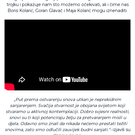
trojku i pokazuje nam što možemo očekivati, ali i čime nas
Boris Kolarić, Goran Glavač i Maja Kolarić mogu iznenaditi.
„Put prema ostvarenju snova utkan je neprekidnim
sanjarenjem. Svačija stvarnost je obojana svijetom koji
stvaramo u aktivnoj kontemplaciji. Dobro svjesni realnosti,
snovi su ti koji potenciraju želju za pretvaranjem misli u
djela. Odavno smo znali da nikada nećemo prestati težiti
snovima, zato smo odlučili zauvijek budni sanjati.“-
izjavili su