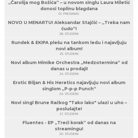
„Čarolija mog Božića“ – u novom singlu Laura Miletić
donosi toplinu blagdana
01. PROSINAC
NOVO U MENARTU! Aleksandar Stajčić – „Treba nam
čudo“!
28. STUDENI
Rundek & EKIPA plešu na tankom ledu i najavljuju
novi album!
25. STUDENI
Novi album Mimike Orchestra „Medzotermina“ od
danas u prodaji!
24. STUDENI
Erotic Biljan & His Heretics najavljuju novi album
singlom „P-p-p Punch“
24. STUDENI
Novi singl Brune Račkog "Tako lako" ulazi u uho –
poslušajte!
21. STUDENI
Fluentes - EP „Treći korak“ od danas na
streamingu!
20. STUDENI