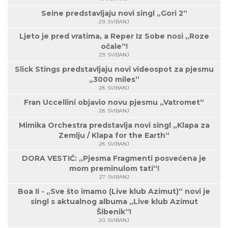
Seine predstavljaju novi singl „Gori 2“
29. SVIBANJ
Ljeto je pred vratima, a Reper Iz Sobe nosi „Roze
očale“!
29. SVIBANJ
Slick Stings predstavljaju novi videospot za pjesmu
„3000 miles“
28. SVIBANJ
Fran Uccellini objavio novu pjesmu „Vatromet“
28. SVIBANJ
Mimika Orchestra predstavlja novi singl „Klapa za
Zemlju / Klapa for the Earth“
28. SVIBANJ
DORA VESTIĆ: „Pjesma Fragmenti posvećena je
mom preminulom tati“!
27. SVIBANJ
Boa II - „Sve što imamo (Live klub Azimut)“ novi je
singl s aktualnog albuma „Live klub Azimut
Šibenik“!
20. SVIBANJ