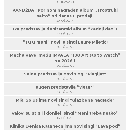
10. TRAVANJ
KANDŽIJA : Porinom nagrađen album „Trostruki
salto“ od danas u prodaji!
30. OŽUJAK
Ika predstavlja debitantski album “Zadnji dan”!
27. OŽUJAK
“Tu u meni” novi je singl Laure Miletić!
26. OŽUJAK
Macha Ravel među IMPALA “100 Artists to Watch”
za 2026.!
26. OŽUJAK
Seine predstavlja novi singl "Plagijat"
26. OŽUJAK
eugen predstavlja “vjetar”
24. OŽUJAK
Miki Solus ima novi singl "Glazbene nagrade"
20. OŽUJAK
Valovi su stigli i donijeli singl “Meni treba netko”
18. OŽUJAK
Klinika Denisa Kataneca ima novi singl “Lava pod“