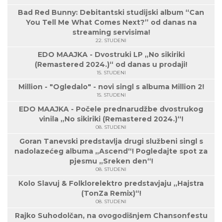
Bad Red Bunny: Debitantski studijski album “Can
You Tell Me What Comes Next?” od danas na
streaming servisima!
22. STUDENI
EDO MAAJKA - Dvostruki LP „No sikiriki
(Remastered 2024.)“ od danas u prodaji!
15. STUDENI
Million - "Ogledalo" - novi singl s albuma Million 2!
15. STUDENI
EDO MAAJKA - Počele prednarudžbe dvostrukog
vinila „No sikiriki (Remastered 2024.)“!
08. STUDENI
Goran Tanevski predstavlja drugi službeni singl s
nadolazećeg albuma „Ascend“! Pogledajte spot za
pjesmu „Sreken den“!
08. STUDENI
Kolo Slavuj & Folklorelektro predstavjaju „Hajstra
(TonZa Remix)“!
08. STUDENI
Rajko Suhodolčan, na ovogodišnjem Chansonfestu