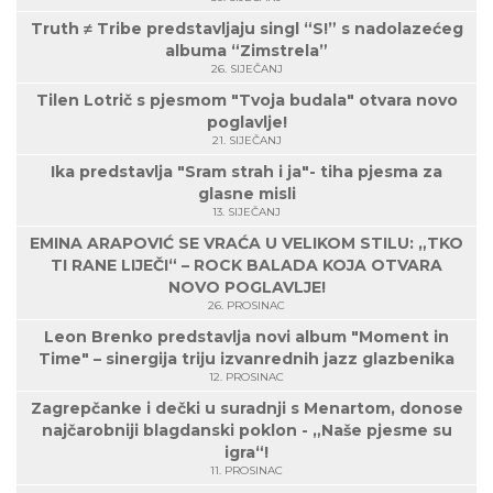
Truth ≠ Tribe predstavljaju singl “S!” s nadolazećeg
albuma “Zimstrela”
26. SIJEČANJ
Tilen Lotrič s pjesmom "Tvoja budala" otvara novo
poglavlje!
21. SIJEČANJ
Ika predstavlja "Sram strah i ja"- tiha pjesma za
glasne misli
13. SIJEČANJ
EMINA ARAPOVIĆ SE VRAĆA U VELIKOM STILU: „TKO
TI RANE LIJEČI“ – ROCK BALADA KOJA OTVARA
NOVO POGLAVLJE!
26. PROSINAC
Leon Brenko predstavlja novi album "Moment in
Time" – sinergija triju izvanrednih jazz glazbenika
12. PROSINAC
Zagrepčanke i dečki u suradnji s Menartom, donose
najčarobniji blagdanski poklon - „Naše pjesme su
igra“!
11. PROSINAC