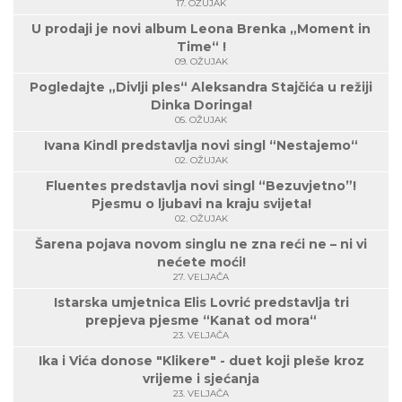
17. OŽUJAK
U prodaji je novi album Leona Brenka „Moment in
Time“ !
09. OŽUJAK
Pogledajte „Divlji ples“ Aleksandra Stajčića u režiji
Dinka Doringa!
05. OŽUJAK
Ivana Kindl predstavlja novi singl “Nestajemo“
02. OŽUJAK
Fluentes predstavlja novi singl “Bezuvjetno”!
Pjesmu o ljubavi na kraju svijeta!
02. OŽUJAK
Šarena pojava novom singlu ne zna reći ne – ni vi
nećete moći!
27. VELJAČA
Istarska umjetnica Elis Lovrić predstavlja tri
prepjeva pjesme “Kanat od mora“
23. VELJAČA
Ika i Vića donose "Klikere" - duet koji pleše kroz
vrijeme i sjećanja
23. VELJAČA