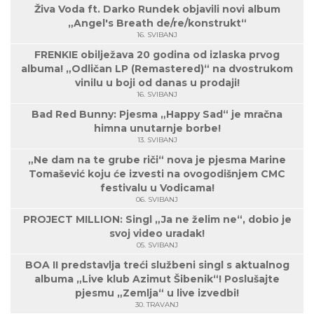
Živa Voda ft. Darko Rundek objavili novi album
„Angel's Breath de/re/konstrukt“
16. SVIBANJ
FRENKIE obilježava 20 godina od izlaska prvog
albuma! „Odličan LP (Remastered)“ na dvostrukom
vinilu u boji od danas u prodaji!
16. SVIBANJ
Bad Red Bunny: Pjesma „Happy Sad“ je mračna
himna unutarnje borbe!
13. SVIBANJ
„Ne dam na te grube riči“ nova je pjesma Marine
Tomašević koju će izvesti na ovogodišnjem CMC
festivalu u Vodicama!
06. SVIBANJ
PROJECT MILLION: Singl „Ja ne želim ne“, dobio je
svoj video uradak!
05. SVIBANJ
BOA II predstavlja treći službeni singl s aktualnog
albuma „Live klub Azimut Šibenik“! Poslušajte
pjesmu „Zemlja“ u live izvedbi!
30. TRAVANJ