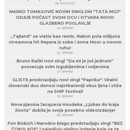
06. KOLOVOZ
MARKO TOMASOVIĆ NOVIM SINGLOM "TATA MOJ"
ODAJE POČAST SVOM OCU I OTVARA NOVO
GLAZBENO POGLAVLJE
24. SRPANJ
„Tajland“ se vratio kao remix. Nakon pola milijuna
streamova hit Repera iz sobe i Anne Moor u novom
ruhu!
22. SRPANJ
Bruno Rački novi singl “Da mi je još jednom”
posvećuje svim izgubljenima i voljenima
21. SRPANJ
GLISTE predstavljaju novi singl "Paprika": Viralni
slovenski duo donosi najotkačeniji okus ljeta i stiže
na SHIP festival!
15. SRPANJ
Nova pjesma Jacquesa Houdeka „Ljubav do kraja
života“ dobila je svoje posebno videoizdanje!
08. SRPANJ
Fon Biskich i Narodno blago predstavljaju singl "BEZ
ČOKOLADE" i najavljuju vinilno izdanje koje će te