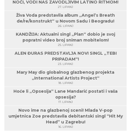
NOĆI, VODI NAS ZAVODLJIVIM LATINO RITMOM!
27. LIPANJ
Živa Voda predstavila album „Angel’s Breath
de/re/konstrukt“ u Novom Sadu i Beogradu!
26. LIPANJ
KANDŽIJA: Aktualni singl „Plan“ dobio je svoj
popratni video broj sniman mobitelom!
25. LIPANJ
ALEN ĐURAS PREDSTAVLJA NOVI SINGL „TEBI
PRIPADAM“!
23. LIPANJ
Mary May dio globalnog glazbenog projekta
„International Artists Project“
18. LIPANJ
Hoće li „Opsesija“ Lane Mandarić postati i vaša
opsesija?
17. LIPANJ
Novo ime na glazbenoj sceni! Mlada V-pop
umjetnica Zoe predstavila debitantski singl “Hit My
Head” u Zagrebu!
16. LIPANJ