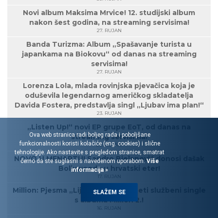
Novi album Maksima Mrvice! 12. studijski album
nakon šest godina, na streaming servisima!
27. RUJAN
Banda Turizma: Album „Spašavanje turista u
japankama na Biokovu“ od danas na streaming
servisima!
27. RUJAN
Lorenza Lola, mlada rovinjska pjevačica koja je
oduševila legendarnog američkog skladatelja
Davida Fostera, predstavlja singl „Ljubav ima plan!“
23. RUJAN
„Listen Up!“ novi EP grupe EoT, od danas na
Ova web stranica radi boljeg rada i poboljšane
streaming servisima!
funkcionalnosti koristi kolačiće (eng. cookies) i slične
20. RUJAN
tehnologije. Ako nastavite s pregledom stranice, smatrat
NOVO U MENARTU! Sandro Bjelanović donosi dašak
ćemo da ste suglasni s navedenom uporabom.
Više
Bollywooda u hrvatski eter!
informacija »
17. RUJAN
Million: Pjesma „Lijepe dame“ je peti službeni single
SLAŽEM SE
s albuma Million 2.!
16. RUJAN