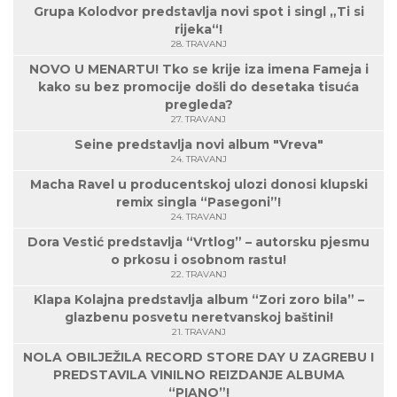
Grupa Kolodvor predstavlja novi spot i singl „Ti si
rijeka“!
28. TRAVANJ
NOVO U MENARTU! Tko se krije iza imena Fameja i
kako su bez promocije došli do desetaka tisuća
pregleda?
27. TRAVANJ
Seine predstavlja novi album "Vreva"
24. TRAVANJ
Macha Ravel u producentskoj ulozi donosi klupski
remix singla “Pasegoni”!
24. TRAVANJ
Dora Vestić predstavlja “Vrtlog” – autorsku pjesmu
o prkosu i osobnom rastu!
22. TRAVANJ
Klapa Kolajna predstavlja album “Zori zoro bila” –
glazbenu posvetu neretvanskoj baštini!
21. TRAVANJ
NOLA OBILJEŽILA RECORD STORE DAY U ZAGREBU I
PREDSTAVILA VINILNO REIZDANJE ALBUMA
“PIANO”!