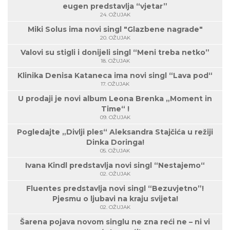
eugen predstavlja “vjetar”
24. OŽUJAK
Miki Solus ima novi singl "Glazbene nagrade"
20. OŽUJAK
Valovi su stigli i donijeli singl “Meni treba netko”
18. OŽUJAK
Klinika Denisa Kataneca ima novi singl “Lava pod“
17. OŽUJAK
U prodaji je novi album Leona Brenka „Moment in
Time“ !
09. OŽUJAK
Pogledajte „Divlji ples“ Aleksandra Stajčića u režiji
Dinka Doringa!
05. OŽUJAK
Ivana Kindl predstavlja novi singl “Nestajemo“
02. OŽUJAK
Fluentes predstavlja novi singl “Bezuvjetno”!
Pjesmu o ljubavi na kraju svijeta!
02. OŽUJAK
Šarena pojava novom singlu ne zna reći ne – ni vi