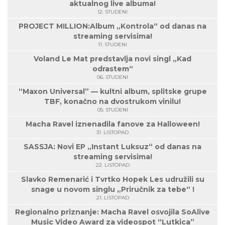
aktualnog live albuma!
12. STUDENI
PROJECT MILLION:Album „Kontrola“ od danas na
streaming servisima!
11. STUDENI
Voland Le Mat predstavlja novi singl „Kad
odrastem“
06. STUDENI
“Maxon Universal” — kultni album, splitske grupe
TBF, konačno na dvostrukom vinilu!
05. STUDENI
Macha Ravel iznenadila fanove za Halloween!
31. LISTOPAD
SASSJA: Novi EP „Instant Luksuz“ od danas na
streaming servisima!
22. LISTOPAD
Slavko Remenarić i Tvrtko Hopek Les udružili su
snage u novom singlu „Priručnik za tebe“ !
21. LISTOPAD
Regionalno priznanje: Macha Ravel osvojila SoAlive
Music Video Award za videospot “Lutkica”