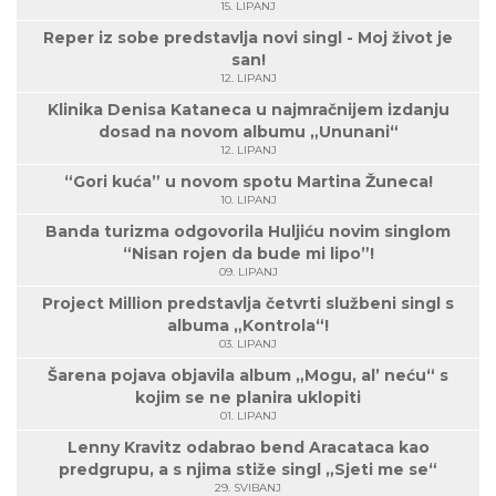
15. LIPANJ
Reper iz sobe predstavlja novi singl - Moj život je
san!
12. LIPANJ
Klinika Denisa Kataneca u najmračnijem izdanju
dosad na novom albumu „Ununani“
12. LIPANJ
“Gori kuća” u novom spotu Martina Žuneca!
10. LIPANJ
Banda turizma odgovorila Huljiću novim singlom
“Nisan rojen da bude mi lipo”!
09. LIPANJ
Project Million predstavlja četvrti službeni singl s
albuma „Kontrola“!
03. LIPANJ
Šarena pojava objavila album „Mogu, al’ neću“ s
kojim se ne planira uklopiti
01. LIPANJ
Lenny Kravitz odabrao bend Aracataca kao
predgrupu, a s njima stiže singl „Sjeti me se“
29. SVIBANJ