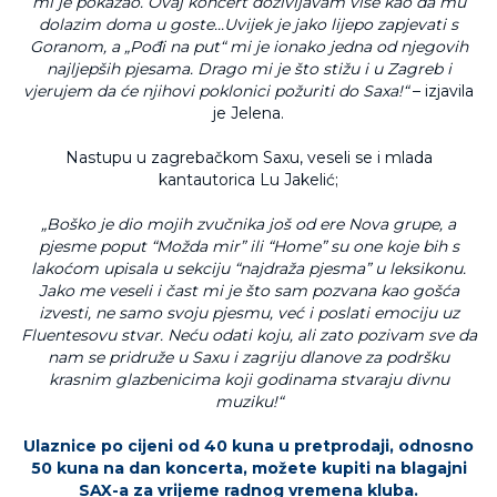
mi je pokazao. Ovaj koncert doživljavam više kao da mu
dolazim doma u goste...Uvijek je jako lijepo zapjevati s
Goranom, a „Pođi na put“ mi je ionako jedna od njegovih
najljepših pjesama. Drago mi je što stižu i u Zagreb i
vjerujem da će njihovi poklonici požuriti do Saxa!“
– izjavila
je Jelena.
Nastupu u zagrebačkom Saxu, veseli se i mlada
kantautorica Lu Jakelić;
„Boško je dio mojih zvučnika još od ere Nova grupe, a
pjesme poput “Možda mir” ili “Home” su one koje bih s
lakoćom upisala u sekciju “najdraža pjesma” u leksikonu.
Jako me veseli i čast mi je što sam pozvana kao gošća
izvesti, ne samo svoju pjesmu, već i poslati emociju uz
Fluentesovu stvar. Neću odati koju, ali zato pozivam sve da
nam se pridruže u Saxu i zagriju dlanove za podršku
krasnim glazbenicima koji godinama stvaraju divnu
muziku!“
Ulaznice po cijeni od 40 kuna u pretprodaji, odnosno
50 kuna na dan koncerta, možete kupiti na blagajni
SAX-a za vrijeme radnog vremena kluba.