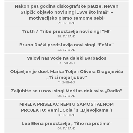
Nakon pet godina diskografske pauze, Neven
Stipčić objavio novi singl „Sve što imaš“ –
motivacijsko pismo samome sebi!
29. SVIBANJ
Truth ≠ Tribe predstavlja novi singl “M!”
28. SVIBANJ
Bruno Rački predstavlja novi singl “Fešta”
22. SVIBANJ
Valovi nas vode na daleki Barbados
13. SVIBANJ
Objavljen je duet Marka Tolje i Olivera Dragojevića
„Ti si moja ljubav“
11. SVIBANJ
Zaljubite se u novi singl Meritas dok svira „Radio”
08. SVIBANJ
MIRELA PRISELAC REMI U SAMOSTALNOM
PROJEKTU: Remi „Gola” s „Djevojkama”!
05. SVIBANJ
Lea Elena predstavlja „Tiho na prstima“
04. SVIBANJ