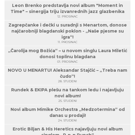
Leon Brenko predstavlja novi album "Moment in
Time" – sinergija triju izvanrednih jazz glazbenika
12. PROSINAC
Zagrepčanke i dečki u suradnji s Menartom, donose
najčarobniji blagdanski poklon - „Naše pjesme su
igra“!
11. PROSINAC
„Čarolija mog Božića“ – u novom singlu Laura Miletić
donosi toplinu blagdana
01. PROSINAC
NOVO U MENARTU! Aleksandar Stajčić – „Treba nam
čudo“!
28. STUDENI
Rundek & EKIPA plešu na tankom ledu i najavljuju
novi album!
25. STUDENI
Novi album Mimike Orchestra „Medzotermina“ od
danas u prodaji!
24. STUDENI
Erotic Biljan & His Heretics najavljuju novi album