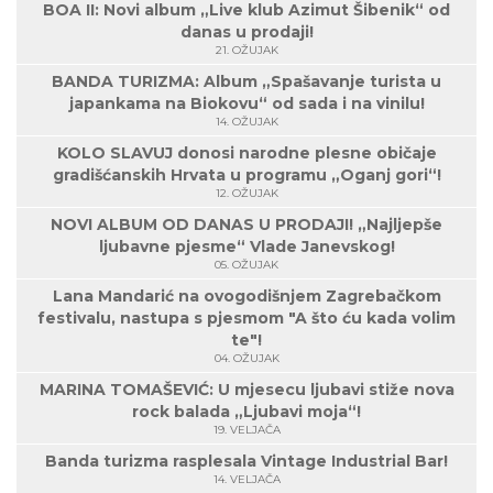
BOA II: Novi album „Live klub Azimut Šibenik“ od
danas u prodaji!
21. OŽUJAK
BANDA TURIZMA: Album „Spašavanje turista u
japankama na Biokovu“ od sada i na vinilu!
14. OŽUJAK
KOLO SLAVUJ donosi narodne plesne običaje
gradišćanskih Hrvata u programu „Oganj gori“!
12. OŽUJAK
NOVI ALBUM OD DANAS U PRODAJI! „Najljepše
ljubavne pjesme“ Vlade Janevskog!
05. OŽUJAK
Lana Mandarić na ovogodišnjem Zagrebačkom
festivalu, nastupa s pjesmom "A što ću kada volim
te"!
04. OŽUJAK
MARINA TOMAŠEVIĆ: U mjesecu ljubavi stiže nova
rock balada „Ljubavi moja“!
19. VELJAČA
Banda turizma rasplesala Vintage Industrial Bar!
14. VELJAČA