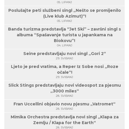
05. LIPANJ
Poslušajte peti službeni singl „Nešto se promijenilo
(Live klub Azimut)“!
05. LIPANJ
Banda turizma predstavlja “Jet Ski” – završni singl s
albuma “Spašavanje turista u japankama na
Biokovu”!
04. LIPANJ
Seine predstavljaju novi singl „Gori 2“
29. SVIBANJ
Ljeto je pred vratima, a Reper Iz Sobe nosi „Roze
očale“!
29. SVIBANJ
Slick Stings predstavljaju novi videospot za pjesmu
„3000 miles“
28. SVIBANJ
Fran Uccellini objavio novu pjesmu „Vatromet“
28. SVIBANJ
Mimika Orchestra predstavlja novi singl „Klapa za
Zemlju / Klapa for the Earth“
28. SVIBANJ