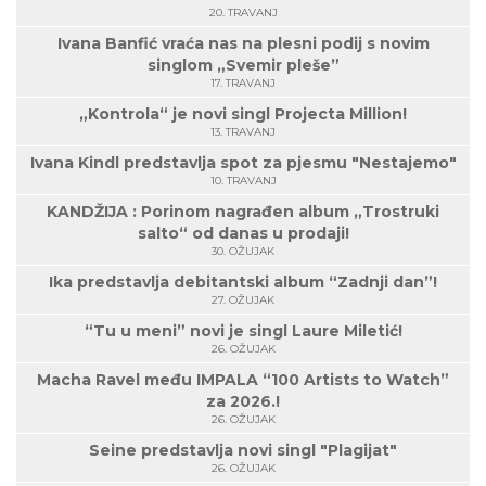
20. TRAVANJ
Ivana Banfić vraća nas na plesni podij s novim
singlom „Svemir pleše”
17. TRAVANJ
„Kontrola“ je novi singl Projecta Million!
13. TRAVANJ
Ivana Kindl predstavlja spot za pjesmu "Nestajemo"
10. TRAVANJ
KANDŽIJA : Porinom nagrađen album „Trostruki
salto“ od danas u prodaji!
30. OŽUJAK
Ika predstavlja debitantski album “Zadnji dan”!
27. OŽUJAK
“Tu u meni” novi je singl Laure Miletić!
26. OŽUJAK
Macha Ravel među IMPALA “100 Artists to Watch”
za 2026.!
26. OŽUJAK
Seine predstavlja novi singl "Plagijat"
26. OŽUJAK