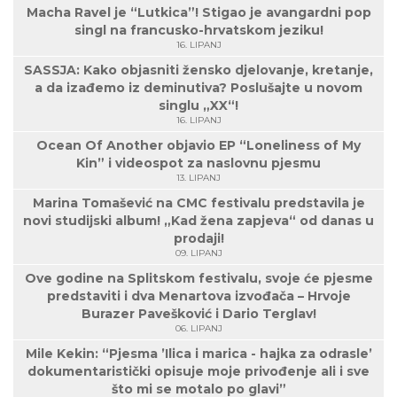
Macha Ravel je “Lutkica”! Stigao je avangardni pop
singl na francusko-hrvatskom jeziku!
16. LIPANJ
SASSJA: Kako objasniti žensko djelovanje, kretanje,
a da izađemo iz deminutiva? Poslušajte u novom
singlu „XX“!
16. LIPANJ
Ocean Of Another objavio EP “Loneliness of My
Kin” i videospot za naslovnu pjesmu
13. LIPANJ
Marina Tomašević na CMC festivalu predstavila je
novi studijski album! „Kad žena zapjeva“ od danas u
prodaji!
09. LIPANJ
Ove godine na Splitskom festivalu, svoje će pjesme
predstaviti i dva Menartova izvođača – Hrvoje
Burazer Pavešković i Dario Terglav!
06. LIPANJ
Mile Kekin: “Pjesma ’Ilica i marica - hajka za odrasle’
dokumentaristički opisuje moje privođenje ali i sve
što mi se motalo po glavi”