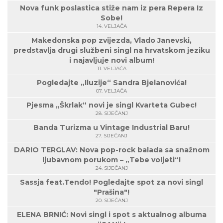
Nova funk poslastica stiže nam iz pera Repera Iz
Sobe!
14. VELJAČA
Makedonska pop zvijezda, Vlado Janevski,
predstavlja drugi službeni singl na hrvatskom jeziku
i najavljuje novi album!
11. VELJAČA
Pogledajte „Iluzije“ Sandra Bjelanovića!
07. VELJAČA
Pjesma „Škrlak“ novi je singl Kvarteta Gubec!
28. SIJEČANJ
Banda Turizma u Vintage Industrial Baru!
27. SIJEČANJ
DARIO TERGLAV: Nova pop-rock balada sa snažnom
ljubavnom porukom – „Tebe voljeti“!
24. SIJEČANJ
Sassja feat.Tendo! Pogledajte spot za novi singl
"Prašina"!
20. SIJEČANJ
ELENA BRNIĆ: Novi singl i spot s aktualnog albuma