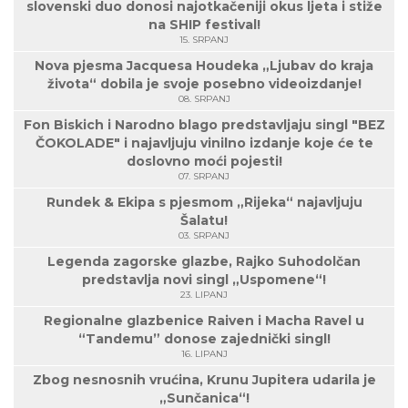
slovenski duo donosi najotkačeniji okus ljeta i stiže
na SHIP festival!
15. SRPANJ
Nova pjesma Jacquesa Houdeka „Ljubav do kraja
života“ dobila je svoje posebno videoizdanje!
08. SRPANJ
Fon Biskich i Narodno blago predstavljaju singl "BEZ
ČOKOLADE" i najavljuju vinilno izdanje koje će te
doslovno moći pojesti!
07. SRPANJ
Rundek & Ekipa s pjesmom „Rijeka“ najavljuju
Šalatu!
03. SRPANJ
Legenda zagorske glazbe, Rajko Suhodolčan
predstavlja novi singl „Uspomene“!
23. LIPANJ
Regionalne glazbenice Raiven i Macha Ravel u
“Tandemu” donose zajednički singl!
16. LIPANJ
Zbog nesnosnih vrućina, Krunu Jupitera udarila je
„Sunčanica“!