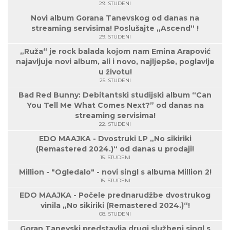
29. STUDENI
Novi album Gorana Tanevskog od danas na
streaming servisima! Poslušajte „Ascend“ !
29. STUDENI
„Ruža“ je rock balada kojom nam Emina Arapović
najavljuje novi album, ali i novo, najljepše, poglavlje
u životu!
25. STUDENI
Bad Red Bunny: Debitantski studijski album “Can
You Tell Me What Comes Next?” od danas na
streaming servisima!
22. STUDENI
EDO MAAJKA - Dvostruki LP „No sikiriki
(Remastered 2024.)“ od danas u prodaji!
15. STUDENI
Million - "Ogledalo" - novi singl s albuma Million 2!
15. STUDENI
EDO MAAJKA - Počele prednarudžbe dvostrukog
vinila „No sikiriki (Remastered 2024.)“!
08. STUDENI
Goran Tanevski predstavlja drugi službeni singl s