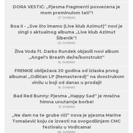
DORA VESTIĆ: „Pjesma Fragmenti posvećena je
mom preminulom tati“!
27. SVIBANJ
Boa II - „Sve što imamo (Live klub Azimut)“ novi je
singl s aktualnog albuma „Live klub Azimut
Šibenik“!
20. SVIBANJ
Živa Voda ft. Darko Rundek objavili novi album
„Angel's Breath de/re/konstrukt“
16. SVIBANJ
FRENKIE obilježava 20 godina od izlaska prvog
albuma! „Odličan LP (Remastered)“ na dvostrukom
vinilu u boji od danas u prodaji!
16. SVIBANJ
Bad Red Bunny: Pjesma „Happy Sad“ je mračna
himna unutarnje borbe!
13. SVIBANJ
„Ne dam na te grube riči“ nova je pjesma Marine
Tomašević koju će izvesti na ovogodišnjem CMC
festivalu u Vodicama!
06. SVIBANJ