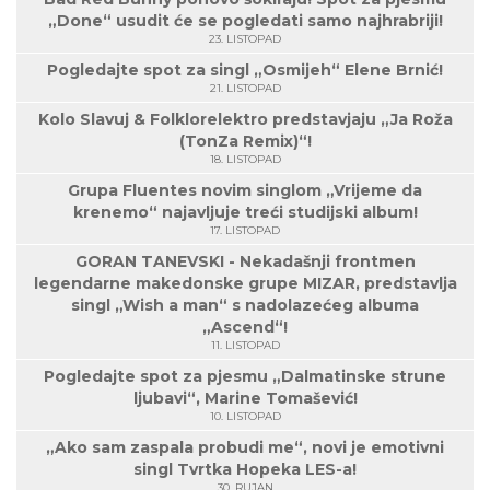
„Done“ usudit će se pogledati samo najhrabriji!
23. LISTOPAD
Pogledajte spot za singl „Osmijeh“ Elene Brnić!
21. LISTOPAD
Kolo Slavuj & Folklorelektro predstavjaju „Ja Roža
(TonZa Remix)“!
18. LISTOPAD
Grupa Fluentes novim singlom „Vrijeme da
krenemo“ najavljuje treći studijski album!
17. LISTOPAD
GORAN TANEVSKI - Nekadašnji frontmen
legendarne makedonske grupe MIZAR, predstavlja
singl „Wish a man“ s nadolazećeg albuma
„Ascend“!
11. LISTOPAD
Pogledajte spot za pjesmu „Dalmatinske strune
ljubavi“, Marine Tomašević!
10. LISTOPAD
„Ako sam zaspala probudi me“, novi je emotivni
singl Tvrtka Hopeka LES-a!
30. RUJAN