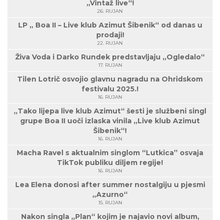
„Vintaž live“!
26. RUJAN
LP „ Boa II – Live klub Azimut Šibenik“ od danas u
prodaji!
22. RUJAN
Živa Voda i Darko Rundek predstavljaju „Ogledalo“
17. RUJAN
Tilen Lotrič osvojio glavnu nagradu na Ohridskom
festivalu 2025.!
16. RUJAN
„Tako lijepa live klub Azimut“ šesti je službeni singl
grupe Boa II uoči izlaska vinila „Live klub Azimut
Šibenik“!
16. RUJAN
Macha Ravel s aktualnim singlom “Lutkica” osvaja
TikTok publiku diljem regije!
16. RUJAN
Lea Elena donosi after summer nostalgiju u pjesmi
„Azurno“
15. RUJAN
Nakon singla „Plan“ kojim je najavio novi album,