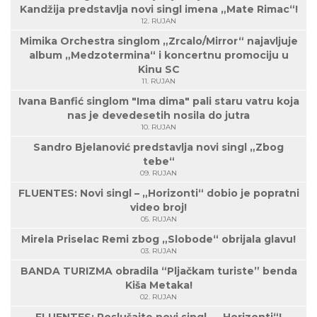
Kandžija predstavlja novi singl imena „Mate Rimac“!
12. RUJAN
Mimika Orchestra singlom „Zrcalo/Mirror“ najavljuje
album „Medzotermina“ i koncertnu promociju u
Kinu SC
11. RUJAN
Ivana Banfić singlom "Ima dima" pali staru vatru koja
nas je devedesetih nosila do jutra
10. RUJAN
Sandro Bjelanović predstavlja novi singl „Zbog
tebe“
09. RUJAN
FLUENTES: Novi singl – „Horizonti“ dobio je popratni
video broj!
05. RUJAN
Mirela Priselac Remi zbog „Slobode“ obrijala glavu!
03. RUJAN
BANDA TURIZMA obradila “Pljačkam turiste” benda
Kiša Metaka!
02. RUJAN