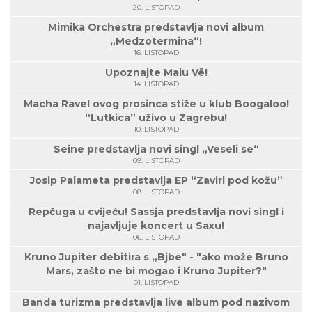
20. LISTOPAD
Mimika Orchestra predstavlja novi album
„Medzotermina“!
16. LISTOPAD
Upoznajte Maiu Vë!
14. LISTOPAD
Macha Ravel ovog prosinca stiže u klub Boogaloo!
“Lutkica” uživo u Zagrebu!
10. LISTOPAD
Seine predstavlja novi singl „Veseli se“
09. LISTOPAD
Josip Palameta predstavlja EP “Zaviri pod kožu”
08. LISTOPAD
Repčuga u cvijeću! Sassja predstavlja novi singl i
najavljuje koncert u Saxu!
06. LISTOPAD
Kruno Jupiter debitira s „Bjbe" - "ako može Bruno
Mars, zašto ne bi mogao i Kruno Jupiter?"
01. LISTOPAD
Banda turizma predstavlja live album pod nazivom