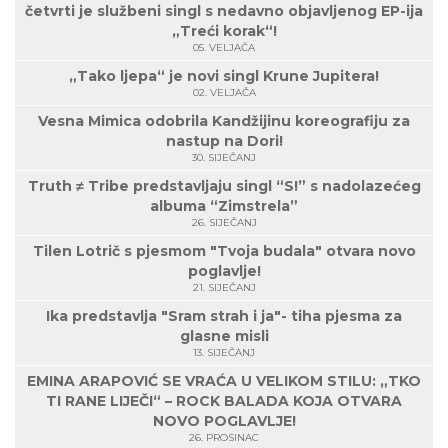
četvrti je službeni singl s nedavno objavljenog EP-ija
„Treći korak“!
05. VELJAČA
„Tako ljepa“ je novi singl Krune Jupitera!
02. VELJAČA
Vesna Mimica odobrila Kandžijinu koreografiju za
nastup na Dori!
30. SIJEČANJ
Truth ≠ Tribe predstavljaju singl “S!” s nadolazećeg
albuma “Zimstrela”
26. SIJEČANJ
Tilen Lotrič s pjesmom "Tvoja budala" otvara novo
poglavlje!
21. SIJEČANJ
Ika predstavlja "Sram strah i ja"- tiha pjesma za
glasne misli
13. SIJEČANJ
EMINA ARAPOVIĆ SE VRAĆA U VELIKOM STILU: „TKO
TI RANE LIJEČI“ – ROCK BALADA KOJA OTVARA
NOVO POGLAVLJE!
26. PROSINAC