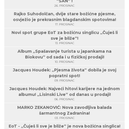
“SAN“ !
26. PROSINAC
Rajko Suhodolčan, dvije stare božićne pjesme,
osvježio je prekrasnim blagdanskim spotovima!
17. PROSINAC
Novi spot grupe EoT za božićnu singlicu „Čuješ li
sve je bliže“!
13. PROSINAC
Album „Spašavanje turista u japankama na
Biokovu“ od sada i u fizičkoj prodaji!
10. PROSINAC
Jacques Houdek: „Pjesma života“ dobila je svoj
popratni spot!
09. PROSINAC
Jacques Houdek: Najveći hitovi karijere na jednom
albumu! „Lisinski Live“ od danas u prodaji!
06. PROSINAC
MARKO ZEKANOVIĆ: Nova zavodljiva balada
šarmantnog Zadranina!
03. PROSINAC
EoT - „Čuješ li sve je bliže“ je nova božićna singlica!