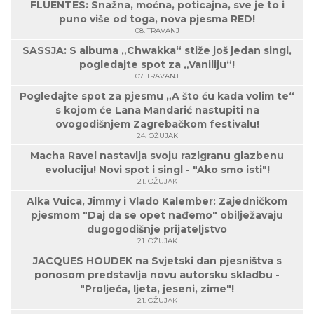
FLUENTES: Snažna, moćna, poticajna, sve je to i
puno više od toga, nova pjesma RED!
08. TRAVANJ
SASSJA: S albuma „Chwakka“ stiže još jedan singl,
pogledajte spot za „Vaniliju“!
07. TRAVANJ
Pogledajte spot za pjesmu „A što ću kada volim te“
s kojom će Lana Mandarić nastupiti na
ovogodišnjem Zagrebačkom festivalu!
24. OŽUJAK
Macha Ravel nastavlja svoju razigranu glazbenu
evoluciju! Novi spot i singl - "Ako smo isti"!
21. OŽUJAK
Alka Vuica, Jimmy i Vlado Kalember: Zajedničkom
pjesmom "Daj da se opet nađemo" obilježavaju
dugogodišnje prijateljstvo
21. OŽUJAK
JACQUES HOUDEK na Svjetski dan pjesništva s
ponosom predstavlja novu autorsku skladbu -
"Proljeća, ljeta, jeseni, zime"!
21. OŽUJAK