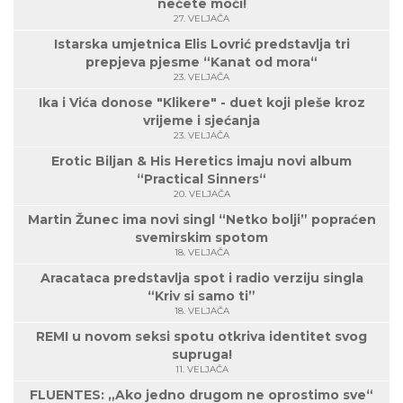
nećete moći!
27. VELJAČA
Istarska umjetnica Elis Lovrić predstavlja tri
prepjeva pjesme “Kanat od mora“
23. VELJAČA
Ika i Vića donose "Klikere" - duet koji pleše kroz
vrijeme i sjećanja
23. VELJAČA
Erotic Biljan & His Heretics imaju novi album
“Practical Sinners“
20. VELJAČA
Martin Žunec ima novi singl “Netko bolji” popraćen
svemirskim spotom
18. VELJAČA
Aracataca predstavlja spot i radio verziju singla
“Kriv si samo ti”
18. VELJAČA
REMI u novom seksi spotu otkriva identitet svog
supruga!
11. VELJAČA
FLUENTES: „Ako jedno drugom ne oprostimo sve“