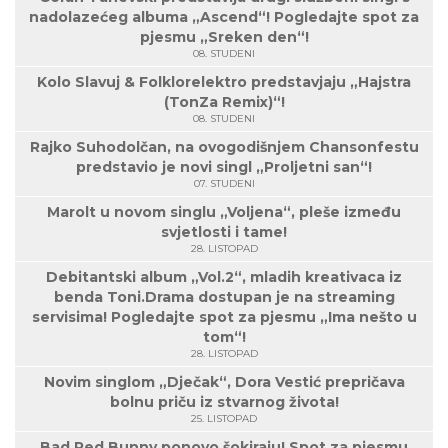
nadolazećeg albuma „Ascend“! Pogledajte spot za
pjesmu „Sreken den“!
08. STUDENI
Kolo Slavuj & Folklorelektro predstavjaju „Hajstra
(TonZa Remix)“!
08. STUDENI
Rajko Suhodolčan, na ovogodišnjem Chansonfestu
predstavio je novi singl „Proljetni san“!
07. STUDENI
Marolt u novom singlu „Voljena“, pleše između
svjetlosti i tame!
28. LISTOPAD
Debitantski album „Vol.2“, mladih kreativaca iz
benda Toni.Drama dostupan je na streaming
servisima! Pogledajte spot za pjesmu „Ima nešto u
tom“!
28. LISTOPAD
Novim singlom „Dječak“, Dora Vestić prepričava
bolnu priču iz stvarnog života!
25. LISTOPAD
Bad Red Bunny ponovo šokiraju! Spot za pjesmu