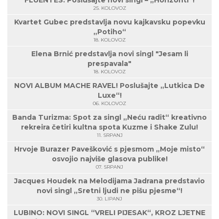
FLUENTES: Poslušajte novi singl – „Horizonti“!
25. KOLOVOZ
Kvartet Gubec predstavlja novu kajkavsku popevku
„Potiho“
18. KOLOVOZ
Elena Brnić predstavlja novi singl "Jesam li
prespavala"
18. KOLOVOZ
NOVI ALBUM MACHE RAVEL! Poslušajte „Lutkica De
Luxe“!
06. KOLOVOZ
Banda Turizma: Spot za singl „Neću radit“ kreativno
rekreira četiri kultna spota Kuzme i Shake Zulu!
11. SRPANJ
Hrvoje Burazer Pavešković s pjesmom „Moje misto“
osvojio najviše glasova publike!
07. SRPANJ
Jacques Houdek na Melodijama Jadrana predstavio
novi singl „Sretni ljudi ne pišu pjesme“!
30. LIPANJ
LUBINO: NOVI SINGL “VRELI PIJESAK“, KROZ LJETNE