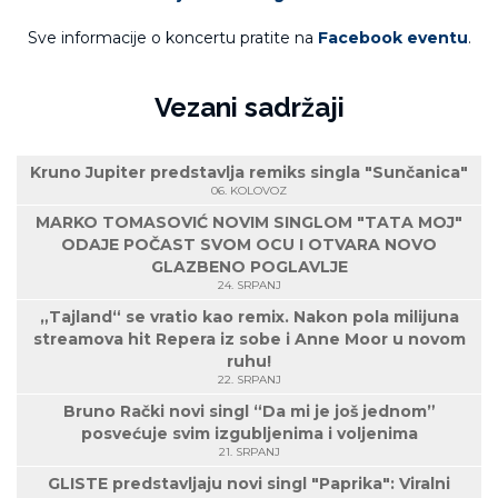
Sve informacije o koncertu pratite na
Facebook eventu
.
Vezani sadržaji
Kruno Jupiter predstavlja remiks singla "Sunčanica"
06. KOLOVOZ
MARKO TOMASOVIĆ NOVIM SINGLOM "TATA MOJ"
ODAJE POČAST SVOM OCU I OTVARA NOVO
GLAZBENO POGLAVLJE
24. SRPANJ
„Tajland“ se vratio kao remix. Nakon pola milijuna
streamova hit Repera iz sobe i Anne Moor u novom
ruhu!
22. SRPANJ
Bruno Rački novi singl “Da mi je još jednom”
posvećuje svim izgubljenima i voljenima
21. SRPANJ
GLISTE predstavljaju novi singl "Paprika": Viralni