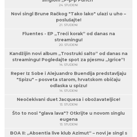
singlom „P-p-p Punch“
24. STUDENI
Novi singl Brune Račkog "Tako lako" ulazi u uho –
poslušajte!
21. STUDENI
Fluentes - EP „Treći korak“ od danas na
streamingu!
20. STUDENI
Kandžijin novi album „Trostruki salto“ od danas na
streamingu! Pogledajte spot za pjesmu „Igrice“!
14. STUDENI
Reper Iz Sobe i Alejuandro Buendija predstavljaju
"Spizu" – posveta starom, hrvatskom običaju
odlaska u spizu!
14. STUDENI
Neočekivani duet Jacquesa i obožavateljice!
13. STUDENI
Što to nosi "glava lava"? Otkrijte u novom singlu
eugena
13. STUDENI
BOA II: „Absentia live klub Azimut“ – novi je singl s