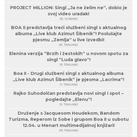
PROJECT MILLION: Singl „Ja ne želim ne“, dobio je
svoj video uradak!
05. SVIBANJ
BOA II predstavlja treći službeni singl s aktualnog
albuma „Live klub Azimut Šibenik“! Poslušajte
pjesmu „Zemlja“ u live izvedbi!
30. TRAVANJ
Elenina verzija “Brzih i žestokih“ u novom spotu za
singl “Luda glavo“!
19. TRAVANJ
Boa II - Drugi službeni singl s aktualnog albuma
„Live klub Azimut Šibenik“ je pjesma „Lacrima“!
11. TRAVANJ
Rajko Suhodolčan predstavlja novi singl i spot –
pogledajte „Elenu“!
10. TRAVANJ
Druženje s Jacquesom Houdekom, Bandom
Turizma, Reperom iz Sobe i grupom Boa II u subotu
12.04. u Menart multimedijalnoj knjižari!
09. TRAVANJ