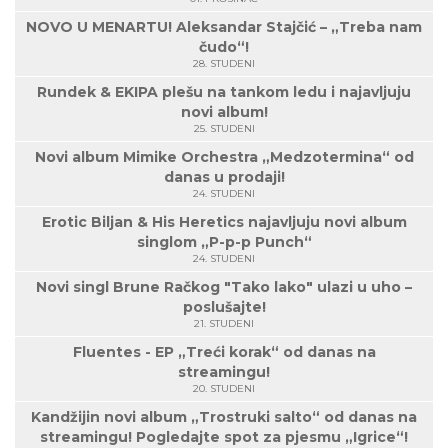
NOVO U MENARTU! Aleksandar Stajčić – „Treba nam
čudo“!
28. STUDENI
Rundek & EKIPA plešu na tankom ledu i najavljuju
novi album!
25. STUDENI
Novi album Mimike Orchestra „Medzotermina“ od
danas u prodaji!
24. STUDENI
Erotic Biljan & His Heretics najavljuju novi album
singlom „P-p-p Punch“
24. STUDENI
Novi singl Brune Račkog "Tako lako" ulazi u uho –
poslušajte!
21. STUDENI
Fluentes - EP „Treći korak“ od danas na
streamingu!
20. STUDENI
Kandžijin novi album „Trostruki salto“ od danas na
streamingu! Pogledajte spot za pjesmu „Igrice“!