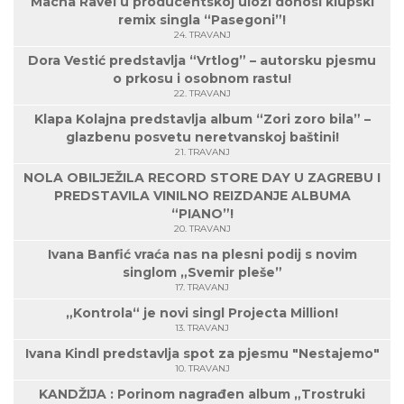
Macha Ravel u producentskoj ulozi donosi klupski
remix singla “Pasegoni”!
24. TRAVANJ
Dora Vestić predstavlja “Vrtlog” – autorsku pjesmu
o prkosu i osobnom rastu!
22. TRAVANJ
Klapa Kolajna predstavlja album “Zori zoro bila” –
glazbenu posvetu neretvanskoj baštini!
21. TRAVANJ
NOLA OBILJEŽILA RECORD STORE DAY U ZAGREBU I
PREDSTAVILA VINILNO REIZDANJE ALBUMA
“PIANO”!
20. TRAVANJ
Ivana Banfić vraća nas na plesni podij s novim
singlom „Svemir pleše”
17. TRAVANJ
„Kontrola“ je novi singl Projecta Million!
13. TRAVANJ
Ivana Kindl predstavlja spot za pjesmu "Nestajemo"
10. TRAVANJ
KANDŽIJA : Porinom nagrađen album „Trostruki