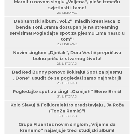
Marolt u novom singlu „Voljena“, pleše između
svjetlosti i tame!
28. LISTOPAD
Debitantski album „Vol.2“, mladih kreativaca iz
benda Toni.Drama dostupan je na streaming
servisima! Pogledajte spot za pjesmu „Ima nešto u
tom“!
28. LISTOPAD
Novim singlom „Dječak“, Dora Vestić prepričava
bolnu priču iz stvarnog života!
25. LISTOPAD
Bad Red Bunny ponovo šokiraju! Spot za pjesmu
„Done“ usudit će se pogledati samo najhrabriji!
23. LISTOPAD
Pogledajte spot za singl „Osmijeh“ Elene Brnić!
21. LISTOPAD
Kolo Slavuj & Folklorelektro predstavjaju „Ja Roža
(TonZa Remix)“!
18. LISTOPAD
Grupa Fluentes novim singlom „Vrijeme da
krenemo“ najavljuje treći studijski album!