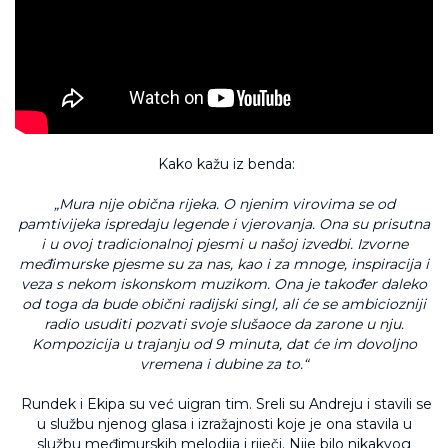
Kako kažu iz benda:
„Mura nije obična rijeka. O njenim virovima se od
pamtivijeka ispredaju legende i vjerovanja. Ona su prisutna
i u ovoj tradicionalnoj pjesmi u našoj izvedbi. Izvorne
međimurske pjesme su za nas, kao i za mnoge, inspiracija i
veza s nekom iskonskom muzikom. Ona je također daleko
od toga da bude obični radijski singl, ali će se ambiciozniji
radio usuditi pozvati svoje slušaoce da zarone u nju.
Kompozicija u trajanju od 9 minuta, dat će im dovoljno
vremena i dubine za to.“
Rundek i Ekipa su već uigran tim. Sreli su Andreju i stavili se
u službu njenog glasa i izražajnosti koje je ona stavila u
službu međimurskih melodija i riječi. Nije bilo nikakvog