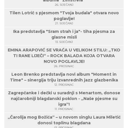
albuma “Zimstrela”
26. SIJEČANJ
Tilen Lotrič s pjesmom "Tvoja budala" otvara novo
poglavlje!
21. SIJEČANJ
Ika predstavlja "Sram strah i ja"- tiha pjesma za
glasne misli
13. SIJEČANJ
EMINA ARAPOVIĆ SE VRAĆA U VELIKOM STILU: „TKO
TI RANE LIJEČI“ – ROCK BALADA KOJA OTVARA
NOVO POGLAVLJE!
26. PROSINAC
Leon Brenko predstavlja novi album "Moment in
Time" – sinergija triju izvanrednih jazz glazbenika
12. PROSINAC
Zagrepčanke i dečki u suradnji s Menartom, donose
najčarobniji blagdanski poklon - „Naše pjesme su
igra“!
11. PROSINAC
„Čarolija mog Božića“ – u novom singlu Laura Miletić
donosi toplinu blagdana
01. PROSINAC