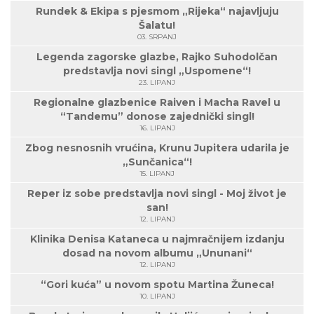
Rundek & Ekipa s pjesmom „Rijeka“ najavljuju
Šalatu!
03. SRPANJ
Legenda zagorske glazbe, Rajko Suhodolčan
predstavlja novi singl „Uspomene“!
23. LIPANJ
Regionalne glazbenice Raiven i Macha Ravel u
“Tandemu” donose zajednički singl!
16. LIPANJ
Zbog nesnosnih vrućina, Krunu Jupitera udarila je
„Sunčanica“!
15. LIPANJ
Reper iz sobe predstavlja novi singl - Moj život je
san!
12. LIPANJ
Klinika Denisa Kataneca u najmračnijem izdanju
dosad na novom albumu „Ununani“
12. LIPANJ
“Gori kuća” u novom spotu Martina Žuneca!
10. LIPANJ