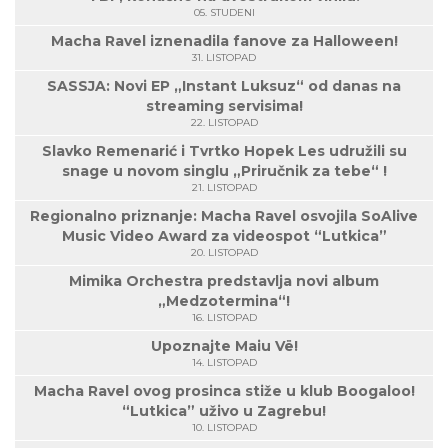
05. STUDENI
Macha Ravel iznenadila fanove za Halloween!
31. LISTOPAD
SASSJA: Novi EP „Instant Luksuz“ od danas na
streaming servisima!
22. LISTOPAD
Slavko Remenarić i Tvrtko Hopek Les udružili su
snage u novom singlu „Priručnik za tebe“ !
21. LISTOPAD
Regionalno priznanje: Macha Ravel osvojila SoAlive
Music Video Award za videospot “Lutkica”
20. LISTOPAD
Mimika Orchestra predstavlja novi album
„Medzotermina“!
16. LISTOPAD
Upoznajte Maiu Vë!
14. LISTOPAD
Macha Ravel ovog prosinca stiže u klub Boogaloo!
“Lutkica” uživo u Zagrebu!
10. LISTOPAD