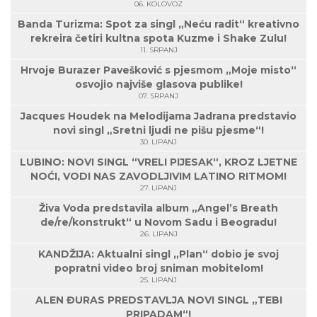
06. KOLOVOZ
Banda Turizma: Spot za singl „Neću radit“ kreativno
rekreira četiri kultna spota Kuzme i Shake Zulu!
11. SRPANJ
Hrvoje Burazer Pavešković s pjesmom „Moje misto“
osvojio najviše glasova publike!
07. SRPANJ
Jacques Houdek na Melodijama Jadrana predstavio
novi singl „Sretni ljudi ne pišu pjesme“!
30. LIPANJ
LUBINO: NOVI SINGL “VRELI PIJESAK“, KROZ LJETNE
NOĆI, VODI NAS ZAVODLJIVIM LATINO RITMOM!
27. LIPANJ
Živa Voda predstavila album „Angel’s Breath
de/re/konstrukt“ u Novom Sadu i Beogradu!
26. LIPANJ
KANDŽIJA: Aktualni singl „Plan“ dobio je svoj
popratni video broj sniman mobitelom!
25. LIPANJ
ALEN ĐURAS PREDSTAVLJA NOVI SINGL „TEBI
PRIPADAM“!