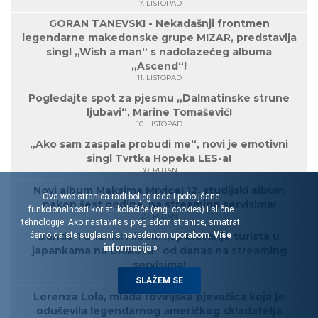
17. LISTOPAD
GORAN TANEVSKI - Nekadašnji frontmen
legendarne makedonske grupe MIZAR, predstavlja
singl „Wish a man“ s nadolazećeg albuma
„Ascend“!
11. LISTOPAD
Pogledajte spot za pjesmu „Dalmatinske strune
ljubavi“, Marine Tomašević!
10. LISTOPAD
„Ako sam zaspala probudi me“, novi je emotivni
singl Tvrtka Hopeka LES-a!
30. RUJAN
Novi album Maksima Mrvice! 12. studijski album
Ova web stranica radi boljeg rada i poboljšane
nakon šest godina, na streaming servisima!
funkcionalnosti koristi kolačiće (eng. cookies) i slične
27. RUJAN
tehnologije. Ako nastavite s pregledom stranice, smatrat
ćemo da ste suglasni s navedenom uporabom.
Više
Banda Turizma: Album „Spašavanje turista u
informacija »
japankama na Biokovu“ od danas na streaming
servisima!
27. RUJAN
SLAŽEM SE
Lorenza Lola, mlada rovinjska pjevačica koja je
oduševila legendarnog američkog skladatelja