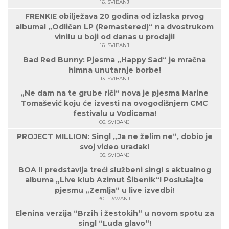
16. SVIBANJ
FRENKIE obilježava 20 godina od izlaska prvog
albuma! „Odličan LP (Remastered)“ na dvostrukom
vinilu u boji od danas u prodaji!
16. SVIBANJ
Bad Red Bunny: Pjesma „Happy Sad“ je mračna
himna unutarnje borbe!
13. SVIBANJ
„Ne dam na te grube riči“ nova je pjesma Marine
Tomašević koju će izvesti na ovogodišnjem CMC
festivalu u Vodicama!
06. SVIBANJ
PROJECT MILLION: Singl „Ja ne želim ne“, dobio je
svoj video uradak!
05. SVIBANJ
BOA II predstavlja treći službeni singl s aktualnog
albuma „Live klub Azimut Šibenik“! Poslušajte
pjesmu „Zemlja“ u live izvedbi!
30. TRAVANJ
Elenina verzija “Brzih i žestokih“ u novom spotu za
singl “Luda glavo“!