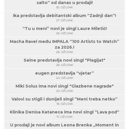
salto“ od danas u prodaji!
30. OŽUJAK
Ika predstavlja debitantski album “Zadnji dan”!
27. OŽUJAK
“Tu u meni” novi je singl Laure Miletić!
26. OŽUJAK
Macha Ravel među IMPALA “100 Artists to Watch”
za 2026.!
26. OŽUJAK
Seine predstavlja novi singl "Plagijat"
26. OŽUJAK
eugen predstavlja “vjetar”
24. OŽUJAK
Miki Solus ima novi singl "Glazbene nagrade"
20. OŽUJAK
Valovi su stigli i donijeli singl “Meni treba netko”
18. OŽUJAK
Klinika Denisa Kataneca ima novi singl “Lava pod“
17. OŽUJAK
U prodaji je novi album Leona Brenka „Moment in