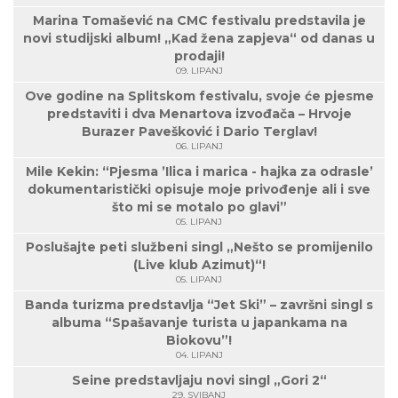
Marina Tomašević na CMC festivalu predstavila je
novi studijski album! „Kad žena zapjeva“ od danas u
prodaji!
09. LIPANJ
Ove godine na Splitskom festivalu, svoje će pjesme
predstaviti i dva Menartova izvođača – Hrvoje
Burazer Pavešković i Dario Terglav!
06. LIPANJ
Mile Kekin: “Pjesma ’Ilica i marica - hajka za odrasle’
dokumentaristički opisuje moje privođenje ali i sve
što mi se motalo po glavi”
05. LIPANJ
Poslušajte peti službeni singl „Nešto se promijenilo
(Live klub Azimut)“!
05. LIPANJ
Banda turizma predstavlja “Jet Ski” – završni singl s
albuma “Spašavanje turista u japankama na
Biokovu”!
04. LIPANJ
Seine predstavljaju novi singl „Gori 2“
29. SVIBANJ