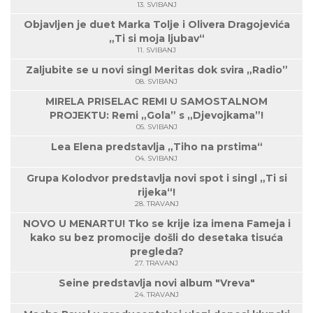
13. SVIBANJ
Objavljen je duet Marka Tolje i Olivera Dragojevića
„Ti si moja ljubav“
11. SVIBANJ
Zaljubite se u novi singl Meritas dok svira „Radio”
08. SVIBANJ
MIRELA PRISELAC REMI U SAMOSTALNOM
PROJEKTU: Remi „Gola” s „Djevojkama”!
05. SVIBANJ
Lea Elena predstavlja „Tiho na prstima“
04. SVIBANJ
Grupa Kolodvor predstavlja novi spot i singl „Ti si
rijeka“!
28. TRAVANJ
NOVO U MENARTU! Tko se krije iza imena Fameja i
kako su bez promocije došli do desetaka tisuća
pregleda?
27. TRAVANJ
Seine predstavlja novi album "Vreva"
24. TRAVANJ