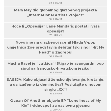
23. LIPANJ
Mary May dio globalnog glazbenog projekta
„International Artists Project“
18. LIPANJ
Hoće li „Opsesija“ Lane Mandarić postati i vaša
opsesija?
17. LIPANJ
Novo ime na glazbenoj sceni! Mlada V-pop
umjetnica Zoe predstavila debitantski singl “Hit My
Head” u Zagrebu!
16. LIPANJ
Macha Ravel je “Lutkica”! Stigao je avangardni pop
singl na francusko-hrvatskom jeziku!
16. LIPANJ
SASSJA: Kako objasniti žensko djelovanje, kretanje,
a da izađemo iz deminutiva? Poslušajte u novom
singlu „XX“!
16. LIPANJ
Ocean Of Another objavio EP “Loneliness of My
Kin” i videospot za naslovnu pjesmu
13. LIPANJ