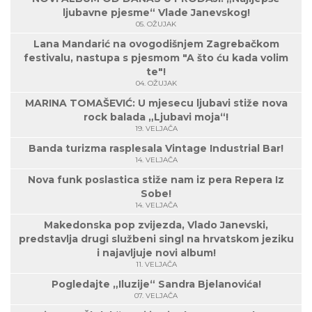
ljubavne pjesme“ Vlade Janevskog!
05. OŽUJAK
Lana Mandarić na ovogodišnjem Zagrebačkom
festivalu, nastupa s pjesmom "A što ću kada volim
te"!
04. OŽUJAK
MARINA TOMAŠEVIĆ: U mjesecu ljubavi stiže nova
rock balada „Ljubavi moja“!
19. VELJAČA
Banda turizma rasplesala Vintage Industrial Bar!
14. VELJAČA
Nova funk poslastica stiže nam iz pera Repera Iz
Sobe!
14. VELJAČA
Makedonska pop zvijezda, Vlado Janevski,
predstavlja drugi službeni singl na hrvatskom jeziku
i najavljuje novi album!
11. VELJAČA
Pogledajte „Iluzije“ Sandra Bjelanovića!
07. VELJAČA