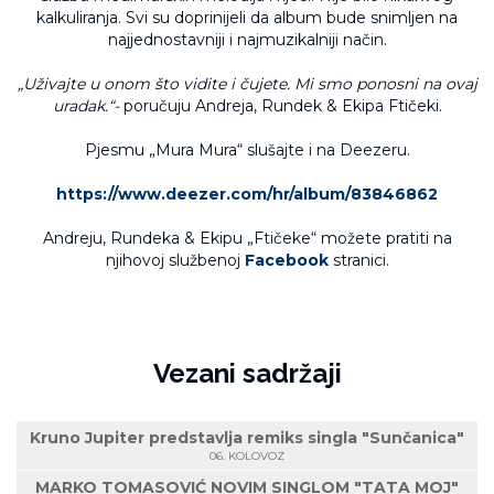
kalkuliranja. Svi su doprinijeli da album bude snimljen na
najjednostavniji i najmuzikalniji način.
„Uživajte u onom što vidite i čujete. Mi smo ponosni na ovaj
uradak.“-
poručuju Andreja, Rundek & Ekipa Ftičeki.
Pjesmu „Mura Mura“ slušajte i na Deezeru.
https://www.deezer.com/hr/album/83846862
Andreju, Rundeka & Ekipu „Ftičeke“ možete pratiti na
njihovoj službenoj
Facebook
stranici.
Vezani sadržaji
Kruno Jupiter predstavlja remiks singla "Sunčanica"
06. KOLOVOZ
MARKO TOMASOVIĆ NOVIM SINGLOM "TATA MOJ"