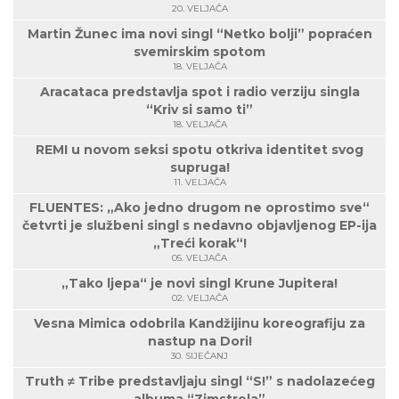
20. VELJAČA
Martin Žunec ima novi singl “Netko bolji” popraćen
svemirskim spotom
18. VELJAČA
Aracataca predstavlja spot i radio verziju singla
“Kriv si samo ti”
18. VELJAČA
REMI u novom seksi spotu otkriva identitet svog
supruga!
11. VELJAČA
FLUENTES: „Ako jedno drugom ne oprostimo sve“
četvrti je službeni singl s nedavno objavljenog EP-ija
„Treći korak“!
05. VELJAČA
„Tako ljepa“ je novi singl Krune Jupitera!
02. VELJAČA
Vesna Mimica odobrila Kandžijinu koreografiju za
nastup na Dori!
30. SIJEČANJ
Truth ≠ Tribe predstavljaju singl “S!” s nadolazećeg