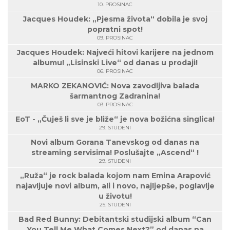
10. PROSINAC
Jacques Houdek: „Pjesma života“ dobila je svoj
popratni spot!
09. PROSINAC
Jacques Houdek: Najveći hitovi karijere na jednom
albumu! „Lisinski Live“ od danas u prodaji!
06. PROSINAC
MARKO ZEKANOVIĆ: Nova zavodljiva balada
šarmantnog Zadranina!
03. PROSINAC
EoT - „Čuješ li sve je bliže“ je nova božićna singlica!
29. STUDENI
Novi album Gorana Tanevskog od danas na
streaming servisima! Poslušajte „Ascend“ !
29. STUDENI
„Ruža“ je rock balada kojom nam Emina Arapović
najavljuje novi album, ali i novo, najljepše, poglavlje
u životu!
25. STUDENI
Bad Red Bunny: Debitantski studijski album “Can
You Tell Me What Comes Next?” od danas na