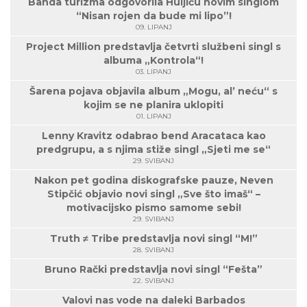
Banda turizma odgovorila Huljiću novim singlom
“Nisan rojen da bude mi lipo”!
09. LIPANJ
Project Million predstavlja četvrti službeni singl s
albuma „Kontrola“!
03. LIPANJ
Šarena pojava objavila album „Mogu, al’ neću“ s
kojim se ne planira uklopiti
01. LIPANJ
Lenny Kravitz odabrao bend Aracataca kao
predgrupu, a s njima stiže singl „Sjeti me se“
29. SVIBANJ
Nakon pet godina diskografske pauze, Neven
Stipčić objavio novi singl „Sve što imaš“ –
motivacijsko pismo samome sebi!
29. SVIBANJ
Truth ≠ Tribe predstavlja novi singl “M!”
28. SVIBANJ
Bruno Rački predstavlja novi singl “Fešta”
22. SVIBANJ
Valovi nas vode na daleki Barbados