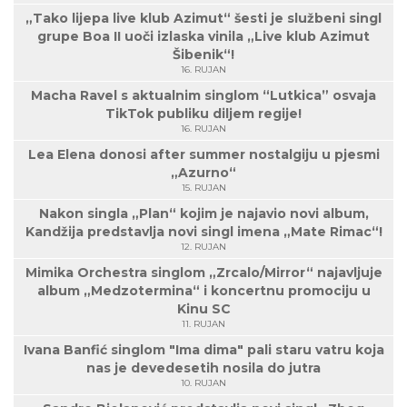
„Tako lijepa live klub Azimut“ šesti je službeni singl
grupe Boa II uoči izlaska vinila „Live klub Azimut
Šibenik“!
16. RUJAN
Macha Ravel s aktualnim singlom “Lutkica” osvaja
TikTok publiku diljem regije!
16. RUJAN
Lea Elena donosi after summer nostalgiju u pjesmi
„Azurno“
15. RUJAN
Nakon singla „Plan“ kojim je najavio novi album,
Kandžija predstavlja novi singl imena „Mate Rimac“!
12. RUJAN
Mimika Orchestra singlom „Zrcalo/Mirror“ najavljuje
album „Medzotermina“ i koncertnu promociju u
Kinu SC
11. RUJAN
Ivana Banfić singlom "Ima dima" pali staru vatru koja
nas je devedesetih nosila do jutra
10. RUJAN