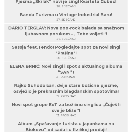
Pjesma „Škrlak“ novi je singl Kvarteta Gubec!
28. SIJEČANJ
Banda Turizma u Vintage Industrial Baru!
27. SIJEČANJ
DARIO TERGLAV: Nova pop-rock balada sa snažnom
ljubavnom porukom – „Tebe voljeti“!
24. SIJEČANJ
Sassja feat.Tendo! Pogledajte spot za novi singl
"Prašina"!
20. SIJEČANJ
ELENA BRNIĆ: Novi singl i spot s aktualnog albuma
“SAN“ !
26. PROSINAC
Rajko Suhodolčan, dvije stare božićne pjesme,
osvježio je prekrasnim blagdanskim spotovima!
17. PROSINAC
Novi spot grupe EoT za božićnu singlicu „Čuješ li
sve je bliže“!
13. PROSINAC
Album „Spašavanje turista u japankama na
Biokovu“ od sada i u fizičkoj prodaji!