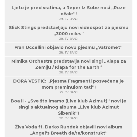
Ljeto je pred vratima, a Reper Iz Sobe nosi „Roze
očale“!
29. SVIBANJ
Slick Stings predstavljaju novi videospot za pjesmu
„3000 miles“
28. SVIBANJ
Fran Uccellini objavio novu pjesmu „Vatromet“
28. SVIBANJ
Mimika Orchestra predstavlja novi singl „Klapa za
Zemlju / Klapa for the Earth“
28. SVIBANJ
DORA VESTIĆ: „Pjesma Fragmenti posvećena je
mom preminulom tati“!
27. SVIBANJ
Boa II - „Sve što imamo (Live klub Azimut)“ novi je
singl s aktualnog albuma „Live klub Azimut
Šibenik“!
20. SVIBANJ
Živa Voda ft. Darko Rundek objavili novi album
„Angel's Breath de/re/konstrukt“