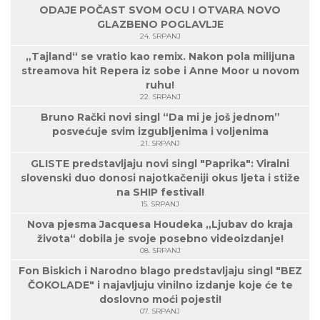
ODAJE POČAST SVOM OCU I OTVARA NOVO
GLAZBENO POGLAVLJE
24. SRPANJ
„Tajland“ se vratio kao remix. Nakon pola milijuna
streamova hit Repera iz sobe i Anne Moor u novom
ruhu!
22. SRPANJ
Bruno Rački novi singl “Da mi je još jednom”
posvećuje svim izgubljenima i voljenima
21. SRPANJ
GLISTE predstavljaju novi singl "Paprika": Viralni
slovenski duo donosi najotkačeniji okus ljeta i stiže
na SHIP festival!
15. SRPANJ
Nova pjesma Jacquesa Houdeka „Ljubav do kraja
života“ dobila je svoje posebno videoizdanje!
08. SRPANJ
Fon Biskich i Narodno blago predstavljaju singl "BEZ
ČOKOLADE" i najavljuju vinilno izdanje koje će te
doslovno moći pojesti!
07. SRPANJ