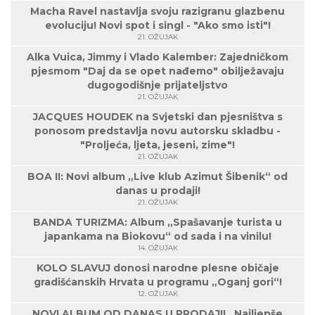
Macha Ravel nastavlja svoju razigranu glazbenu
evoluciju! Novi spot i singl - "Ako smo isti"!
21. OŽUJAK
Alka Vuica, Jimmy i Vlado Kalember: Zajedničkom
pjesmom "Daj da se opet nađemo" obilježavaju
dugogodišnje prijateljstvo
21. OŽUJAK
JACQUES HOUDEK na Svjetski dan pjesništva s
ponosom predstavlja novu autorsku skladbu -
"Proljeća, ljeta, jeseni, zime"!
21. OŽUJAK
BOA II: Novi album „Live klub Azimut Šibenik“ od
danas u prodaji!
21. OŽUJAK
BANDA TURIZMA: Album „Spašavanje turista u
japankama na Biokovu“ od sada i na vinilu!
14. OŽUJAK
KOLO SLAVUJ donosi narodne plesne običaje
gradišćanskih Hrvata u programu „Oganj gori“!
12. OŽUJAK
NOVI ALBUM OD DANAS U PRODAJI! „Najljepše