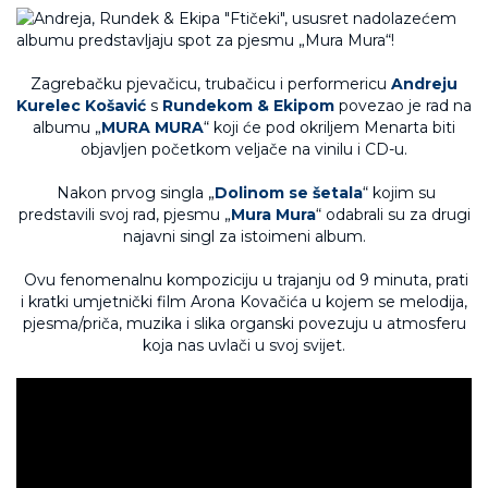
Zagrebačku pjevačicu, trubačicu i performericu
Andreju
Kurelec Košavić
s
Rundekom
&
Ekipom
povezao je rad na
albumu „
MURA MURA
“ koji će pod okriljem Menarta biti
objavljen početkom veljače na vinilu i CD-u.
Nakon prvog singla „
Dolinom se šetala
“ kojim su
predstavili svoj rad, pjesmu „
Mura Mura
“ odabrali su za drugi
najavni singl za istoimeni album.
Ovu fenomenalnu kompoziciju u trajanju od 9 minuta, prati
i kratki umjetnički film Arona Kovačića u kojem se melodija,
pjesma/priča, muzika i slika organski povezuju u atmosferu
koja nas uvlači u svoj svijet.