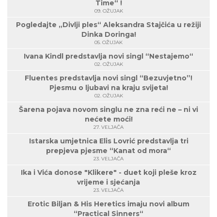
Time“ !
09. OŽUJAK
Pogledajte „Divlji ples“ Aleksandra Stajčića u režiji
Dinka Doringa!
05. OŽUJAK
Ivana Kindl predstavlja novi singl “Nestajemo“
02. OŽUJAK
Fluentes predstavlja novi singl “Bezuvjetno”!
Pjesmu o ljubavi na kraju svijeta!
02. OŽUJAK
Šarena pojava novom singlu ne zna reći ne – ni vi
nećete moći!
27. VELJAČA
Istarska umjetnica Elis Lovrić predstavlja tri
prepjeva pjesme “Kanat od mora“
23. VELJAČA
Ika i Vića donose "Klikere" - duet koji pleše kroz
vrijeme i sjećanja
23. VELJAČA
Erotic Biljan & His Heretics imaju novi album
“Practical Sinners“