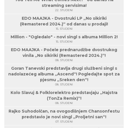
streaming servisima!
22. STUDENI
EDO MAAJKA - Dvostruki LP „No sikiriki
(Remastered 2024.)“ od danas u prodaji!
15. STUDENI
Million - "Ogledalo" - novi singl s albuma Million 2!
15. STUDENI
EDO MAAJKA - Počele prednarudžbe dvostrukog
vinila „No sikiriki (Remastered 2024.)“!
08. STUDENI
Goran Tanevski predstavlja drugi službeni singl s
nadolazećeg albuma „Ascend“! Pogledajte spot za
pjesmu „Sreken den“!
08. STUDENI
Kolo Slavuj & Folklorelektro predstavjaju „Hajstra
(TonZa Remix)“!
08. STUDENI
Rajko Suhodolčan, na ovogodišnjem Chansonfestu
predstavio je novi singl „Proljetni san“!
07. STUDENI