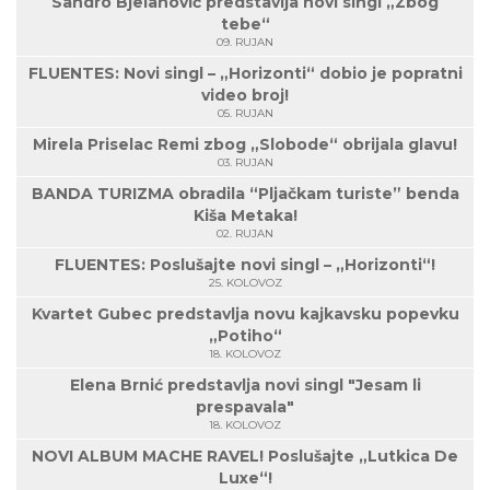
Sandro Bjelanović predstavlja novi singl „Zbog
tebe“
09. RUJAN
FLUENTES: Novi singl – „Horizonti“ dobio je popratni
video broj!
05. RUJAN
Mirela Priselac Remi zbog „Slobode“ obrijala glavu!
03. RUJAN
BANDA TURIZMA obradila “Pljačkam turiste” benda
Kiša Metaka!
02. RUJAN
FLUENTES: Poslušajte novi singl – „Horizonti“!
25. KOLOVOZ
Kvartet Gubec predstavlja novu kajkavsku popevku
„Potiho“
18. KOLOVOZ
Elena Brnić predstavlja novi singl "Jesam li
prespavala"
18. KOLOVOZ
NOVI ALBUM MACHE RAVEL! Poslušajte „Lutkica De
Luxe“!