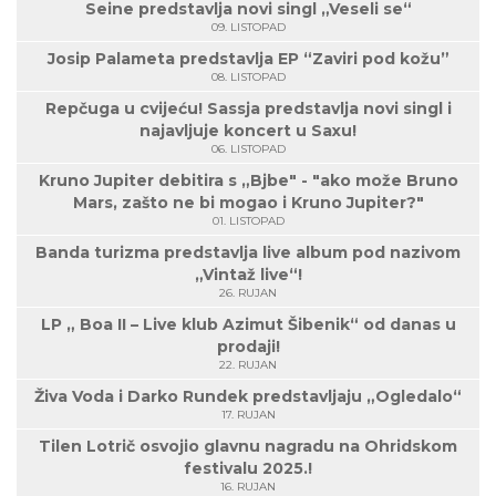
Seine predstavlja novi singl „Veseli se“
09. LISTOPAD
Josip Palameta predstavlja EP “Zaviri pod kožu”
08. LISTOPAD
Repčuga u cvijeću! Sassja predstavlja novi singl i
najavljuje koncert u Saxu!
06. LISTOPAD
Kruno Jupiter debitira s „Bjbe" - "ako može Bruno
Mars, zašto ne bi mogao i Kruno Jupiter?"
01. LISTOPAD
Banda turizma predstavlja live album pod nazivom
„Vintaž live“!
26. RUJAN
LP „ Boa II – Live klub Azimut Šibenik“ od danas u
prodaji!
22. RUJAN
Živa Voda i Darko Rundek predstavljaju „Ogledalo“
17. RUJAN
Tilen Lotrič osvojio glavnu nagradu na Ohridskom
festivalu 2025.!
16. RUJAN