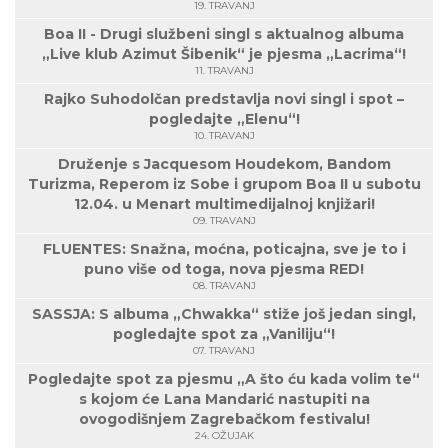
19. TRAVANJ
Boa II - Drugi službeni singl s aktualnog albuma
„Live klub Azimut Šibenik“ je pjesma „Lacrima“!
11. TRAVANJ
Rajko Suhodolčan predstavlja novi singl i spot –
pogledajte „Elenu“!
10. TRAVANJ
Druženje s Jacquesom Houdekom, Bandom
Turizma, Reperom iz Sobe i grupom Boa II u subotu
12.04. u Menart multimedijalnoj knjižari!
09. TRAVANJ
FLUENTES: Snažna, moćna, poticajna, sve je to i
puno više od toga, nova pjesma RED!
08. TRAVANJ
SASSJA: S albuma „Chwakka“ stiže još jedan singl,
pogledajte spot za „Vaniliju“!
07. TRAVANJ
Pogledajte spot za pjesmu „A što ću kada volim te“
s kojom će Lana Mandarić nastupiti na
ovogodišnjem Zagrebačkom festivalu!
24. OŽUJAK