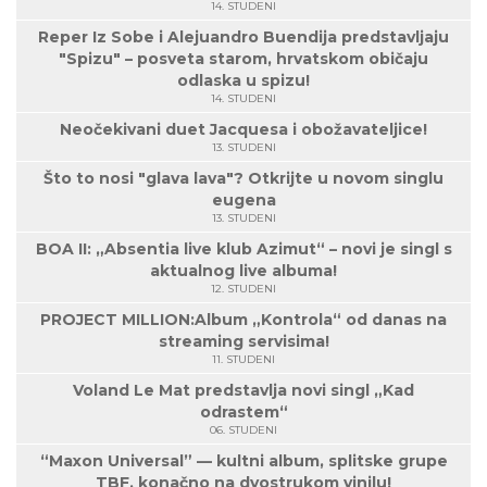
14. STUDENI
Reper Iz Sobe i Alejuandro Buendija predstavljaju
"Spizu" – posveta starom, hrvatskom običaju
odlaska u spizu!
14. STUDENI
Neočekivani duet Jacquesa i obožavateljice!
13. STUDENI
Što to nosi "glava lava"? Otkrijte u novom singlu
eugena
13. STUDENI
BOA II: „Absentia live klub Azimut“ – novi je singl s
aktualnog live albuma!
12. STUDENI
PROJECT MILLION:Album „Kontrola“ od danas na
streaming servisima!
11. STUDENI
Voland Le Mat predstavlja novi singl „Kad
odrastem“
06. STUDENI
“Maxon Universal” — kultni album, splitske grupe
TBF, konačno na dvostrukom vinilu!