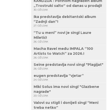
KANDŽIJA : Porinom nagrađen album
„Trostruki salto“ od danas u prodaji!
30. OŽUJAK
Ika predstavlja debitantski album
“Zadnji dan”!
27. OŽUJAK
“Tu u meni” novi je singl Laure
Miletić!
26. OŽUJAK
Macha Ravel među IMPALA “100
Artists to Watch” za 2026.!
26. OŽUJAK
Seine predstavlja novi singl "Plagijat"
26. OŽUJAK
eugen predstavlja “vjetar”
24. OŽUJAK
Miki Solus ima novi singl "Glazbene
nagrade"
20. OŽUJAK
Valovi su stigli i donijeli singl “Meni
treba netko”