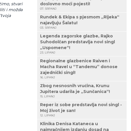
timo, stvari
doslovno moći pojesti!
07. SRPANJ
iti i možda
‘tvoja
Rundek & Ekipa s pjesmom „Rijeka“
najavljuju Šalatu!
03. SRPANJ
Legenda zagorske glazbe, Rajko
Suhodolčan predstavlja novi singl
„Uspomene“!
23. LIPANJ
Regionalne glazbenice Raiven i
Macha Ravel u “Tandemu” donose
zajednički singl!
16. LIPANJ
Zbog nesnosnih vrućina, Krunu
Jupitera udarila je „Sunčanica“!
15. LIPANJ
Reper iz sobe predstavlja novi singl -
Moj život je san!
12. LIPANJ
Klinika Denisa Kataneca u
najmračnijem izdanju dosad na