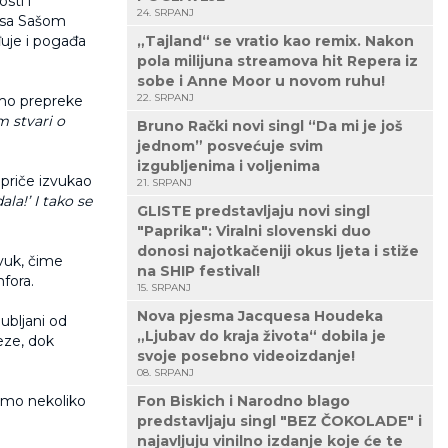
sti i
24. SRPANJ
 sa Sašom
đuje i pogađa
„Tajland“ se vratio kao remix. Nakon
pola milijuna streamova hit Repera iz
sobe i Anne Moor u novom ruhu!
22. SRPANJ
amo prepreke
 stvari o
Bruno Rački novi singl “Da mi je još
jednom” posvećuje svim
izgubljenima i voljenima
 priče izvukao
21. SRPANJ
la!’ I tako se
GLISTE predstavljaju novi singl
"Paprika": Viralni slovenski duo
donosi najotkačeniji okus ljeta i stiže
zvuk, čime
na SHIP festival!
fora.
15. SRPANJ
Nova pjesma Jacquesa Houdeka
ubljani od
„Ljubav do kraja života“ dobila je
veze, dok
svoje posebno videoizdanje!
08. SRPANJ
samo nekoliko
Fon Biskich i Narodno blago
predstavljaju singl "BEZ ČOKOLADE" i
najavljuju vinilno izdanje koje će te