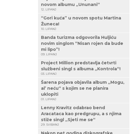
novom albumu „Ununani“
12. LIPANJ
“Gori kuća” u novom spotu Martina
Žuneca!
10. LIPANJ
Banda turizma odgovorila Huljiću
novim singlom “Nisan rojen da bude
mi lipo”!
09. LIPANJ
Project Million predstavlja četvrti
službeni singl s albuma „Kontrola“!
03. LIPANJ
Šarena pojava objavila album „Mogu,
al’ neću“ s kojim se ne planira
uklopiti
01. LIPANJ
Lenny Kravitz odabrao bend
Aracataca kao predgrupu, a s njima
stiže singl „Sjeti me se“
29. SVIBANJ
Nakon pet godina diskografske