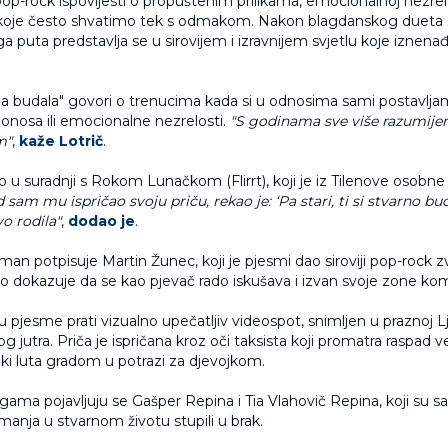
p-rock ispovijesti o propuštenim prilikama, emocionalnoj nezrelo
oje često shvatimo tek s odmakom. Nakon blagdanskog dueta
 puta predstavlja se u sirovijem i izravnijem svjetlu koje iznena
ja budala" govori o trenucima kada si u odnosima sami postavlj
ponosa ili emocionalne nezrelosti.
"S godinama sve više razumijem
m"
,
kaže Lotrič
.
o u suradnji s Rokom Lunačkom (Flirrt), koji je iz Tilenove osobne
 sam mu ispričao svoju priču, rekao je: ‘Pa stari, ti si stvarno buda
o rodila"
,
dodao je
.
man potpisuje Martin Žunec, koji je pjesmi dao siroviji pop-rock 
o dokazuje da se kao pjevač rado iskušava i izvan svoje zone kom
pjesme prati vizualno upečatljiv videospot, snimljen u praznoj Lj
g jutra. Priča je ispričana kroz oči taksista koji promatra raspad 
čki luta gradom u potrazi za djevojkom.
gama pojavljuju se Gašper Repina i Tia Vlahovič Repina, koji su 
manja u stvarnom životu stupili u brak.