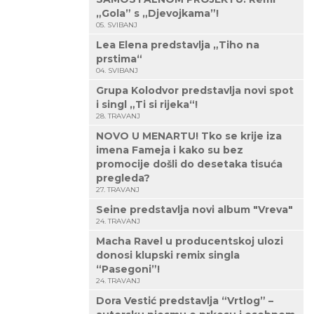
„Gola” s „Djevojkama”!
05. SVIBANJ
Lea Elena predstavlja „Tiho na
prstima“
04. SVIBANJ
Grupa Kolodvor predstavlja novi spot
i singl „Ti si rijeka“!
28. TRAVANJ
NOVO U MENARTU! Tko se krije iza
imena Fameja i kako su bez
promocije došli do desetaka tisuća
pregleda?
27. TRAVANJ
Seine predstavlja novi album "Vreva"
24. TRAVANJ
Macha Ravel u producentskoj ulozi
donosi klupski remix singla
“Pasegoni”!
24. TRAVANJ
Dora Vestić predstavlja “Vrtlog” –