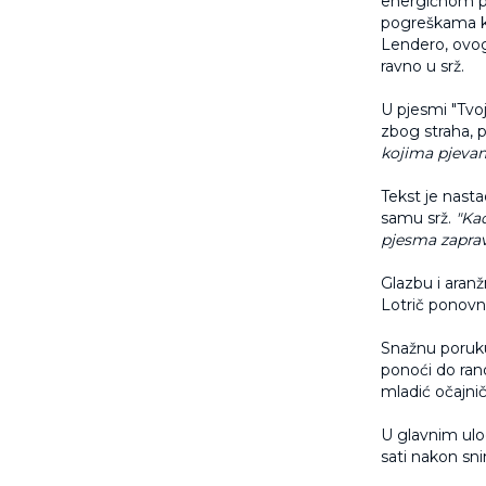
energičnom po
pogreškama k
Lendero, ovoga
ravno u srž.
U pjesmi "Tvo
zbog straha, 
kojima pjeva
Tekst je nasta
samu srž.
"Kad
pjesma zaprav
Glazbu i aranž
Lotrič ponovn
Snažnu poruku 
ponoći do rano
mladić očajni
U glavnim ulo
sati nakon sni