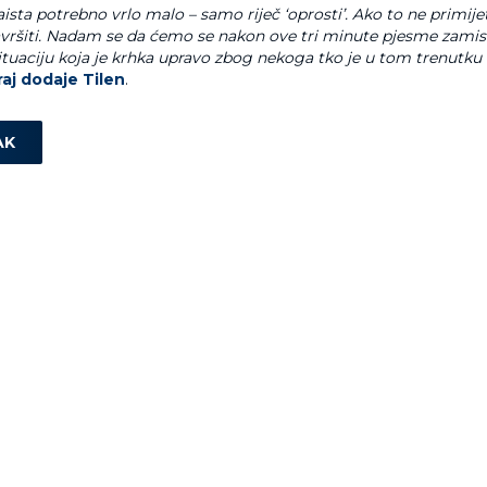
ista potrebno vrlo malo – samo riječ ‘oprosti’. Ako to ne primije
ršiti. Nadam se da ćemo se nakon ove tri minute pjesme zamisl
ituaciju koja je krhka upravo zbog nekoga tko je u tom trenutku 
raj dodaje Tilen
.
AK