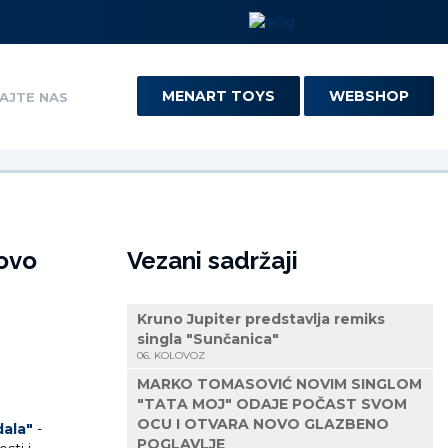
MENART TOYS
WEBSHOP
AJTE NAS
novo
Vezani sadržaji
Kruno Jupiter predstavlja remiks
singla "Sunčanica"
06. KOLOVOZ
MARKO TOMASOVIĆ NOVIM SINGLOM
"TATA MOJ" ODAJE POČAST SVOM
OCU I OTVARA NOVO GLAZBENO
dala"
-
POGLAVLJE