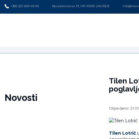
+385 (0)1 659 49 00
Bencekoviceva 19, HR-10000 ZAGREB
info@mena
Tilen Lo
poglavlj
Novosti
Objavljeno:
21.0
Tilen Lotrič
u