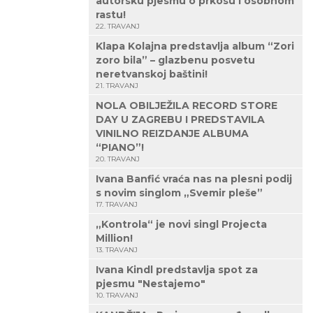
autorsku pjesmu o prkosu i osobnom
rastu!
22. TRAVANJ
Klapa Kolajna predstavlja album “Zori
zoro bila” – glazbenu posvetu
neretvanskoj baštini!
21. TRAVANJ
NOLA OBILJEŽILA RECORD STORE
DAY U ZAGREBU I PREDSTAVILA
VINILNO REIZDANJE ALBUMA
“PIANO”!
20. TRAVANJ
Ivana Banfić vraća nas na plesni podij
s novim singlom „Svemir pleše”
17. TRAVANJ
„Kontrola“ je novi singl Projecta
Million!
13. TRAVANJ
Ivana Kindl predstavlja spot za
pjesmu "Nestajemo"
10. TRAVANJ