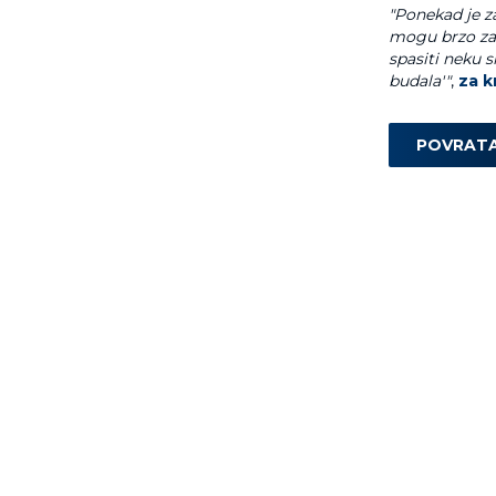
"Ponekad je za
mogu brzo zav
spasiti neku s
budala'"
,
za k
POVRAT