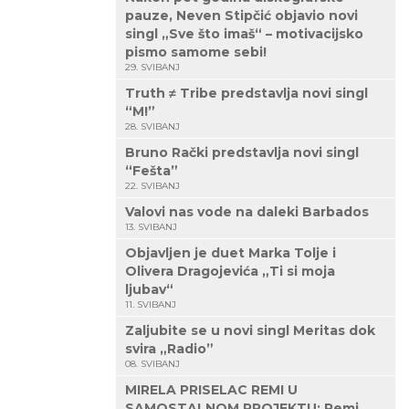
pauze, Neven Stipčić objavio novi
singl „Sve što imaš“ – motivacijsko
pismo samome sebi!
29. SVIBANJ
Truth ≠ Tribe predstavlja novi singl
“M!”
28. SVIBANJ
Bruno Rački predstavlja novi singl
“Fešta”
22. SVIBANJ
Valovi nas vode na daleki Barbados
13. SVIBANJ
Objavljen je duet Marka Tolje i
Olivera Dragojevića „Ti si moja
ljubav“
11. SVIBANJ
Zaljubite se u novi singl Meritas dok
svira „Radio”
08. SVIBANJ
MIRELA PRISELAC REMI U
SAMOSTALNOM PROJEKTU: Remi