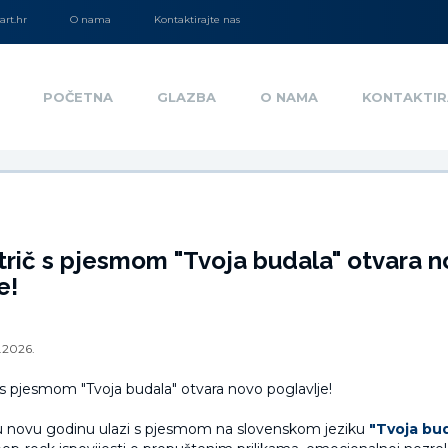
rt.hr
O nama
Kontaktirajte nas
POČETNA
GLAZBA
O NAMA
KONTAKTIR
trič s pjesmom "Tvoja budala" otvara 
e!
1.2026.
 novu godinu ulazi s pjesmom na slovenskom jeziku
"Tvoja bu