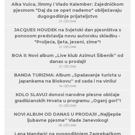
Alka Vuica, Jimmy i Vlado Kalember: Zajedničkom
pjesmom "Daj da se opet nađemo" obilježavaju
dugogodišnje prijateljstvo
21. OŽUJAK
JACQUES HOUDEK na Svjetski dan pjesništva s
ponosom predstavlja novu autorsku skladbu -
"Proljeća, ljeta, jeseni, zime"!
21. OŽUJAK
BOA II: Novi album „Live klub Azimut Šibenik“ od
danas u prodaji!
21. OŽUJAK
BANDA TURIZMA: Album „Spašavanje turista u
japankama na Biokovu“ od sada i na vinilu!
14. OŽUJAK
KOLO SLAVUJ donosi narodne plesne običaje
gradišćanskih Hrvata u programu „Oganj gori“!
12. OŽUJAK
NOVI ALBUM OD DANAS U PRODAJI! „Najljepše
ljubavne pjesme“ Vlade Janevskog!
05. OŽUJAK
Lana Mandarić na ovogodišnjem Zagrebačkom