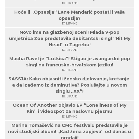
18. LIPANJ
Hoće li „Opsesija“ Lane Mandarić postati i vaša
opsesija?
17. LIPANJ
Novo ime na glazbenoj sceni! Mlada V-pop
umjetnica Zoe predstavila debitantski singl “Hit My
Head” u Zagrebu!
16. LIPANJ
Macha Ravel je “Lutkica”! Stigao je avangardni pop
singl na francusko-hrvatskom jeziku!
16. LIPANJ
SASSJA: Kako objasniti žensko djelovanje, kretanje,
a da izađemo iz deminutiva? Poslušajte u novom
singlu „XX“!
16. LIPANJ
Ocean Of Another objavio EP “Loneliness of My
Kin” i videospot za naslovnu pjesmu
13. LIPANJ
Marina Tomašević na CMC festivalu predstavila je
novi studijski album! „Kad žena zapjeva“ od danas u
prodaji!