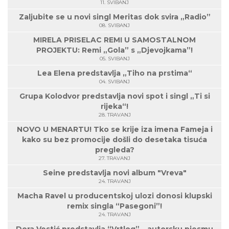
11. SVIBANJ
Zaljubite se u novi singl Meritas dok svira „Radio”
08. SVIBANJ
MIRELA PRISELAC REMI U SAMOSTALNOM
PROJEKTU: Remi „Gola” s „Djevojkama”!
05. SVIBANJ
Lea Elena predstavlja „Tiho na prstima“
04. SVIBANJ
Grupa Kolodvor predstavlja novi spot i singl „Ti si
rijeka“!
28. TRAVANJ
NOVO U MENARTU! Tko se krije iza imena Fameja i
kako su bez promocije došli do desetaka tisuća
pregleda?
27. TRAVANJ
Seine predstavlja novi album "Vreva"
24. TRAVANJ
Macha Ravel u producentskoj ulozi donosi klupski
remix singla “Pasegoni”!
24. TRAVANJ
Dora Vestić predstavlja “Vrtlog” – autorsku pjesmu