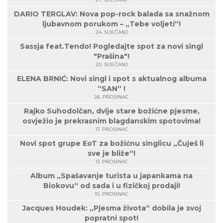
DARIO TERGLAV: Nova pop-rock balada sa snažnom
ljubavnom porukom – „Tebe voljeti“!
24. SIJEČANJ
Sassja feat.Tendo! Pogledajte spot za novi singl
"Prašina"!
20. SIJEČANJ
ELENA BRNIĆ: Novi singl i spot s aktualnog albuma
“SAN“ !
26. PROSINAC
Rajko Suhodolčan, dvije stare božićne pjesme,
osvježio je prekrasnim blagdanskim spotovima!
17. PROSINAC
Novi spot grupe EoT za božićnu singlicu „Čuješ li
sve je bliže“!
13. PROSINAC
Album „Spašavanje turista u japankama na
Biokovu“ od sada i u fizičkoj prodaji!
10. PROSINAC
Jacques Houdek: „Pjesma života“ dobila je svoj
popratni spot!