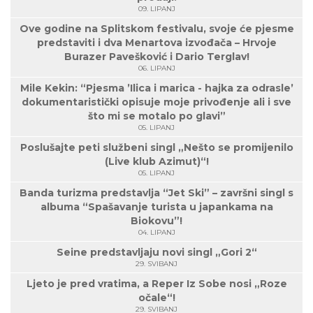
09. LIPANJ
Ove godine na Splitskom festivalu, svoje će pjesme
predstaviti i dva Menartova izvođača – Hrvoje
Burazer Pavešković i Dario Terglav!
06. LIPANJ
Mile Kekin: “Pjesma ’Ilica i marica - hajka za odrasle’
dokumentaristički opisuje moje privođenje ali i sve
što mi se motalo po glavi”
05. LIPANJ
Poslušajte peti službeni singl „Nešto se promijenilo
(Live klub Azimut)“!
05. LIPANJ
Banda turizma predstavlja “Jet Ski” – završni singl s
albuma “Spašavanje turista u japankama na
Biokovu”!
04. LIPANJ
Seine predstavljaju novi singl „Gori 2“
29. SVIBANJ
Ljeto je pred vratima, a Reper Iz Sobe nosi „Roze
očale“!
29. SVIBANJ