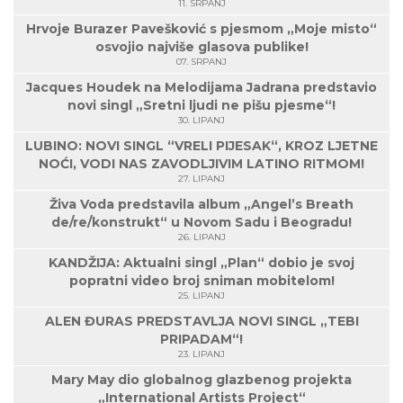
11. SRPANJ
Hrvoje Burazer Pavešković s pjesmom „Moje misto“
osvojio najviše glasova publike!
07. SRPANJ
Jacques Houdek na Melodijama Jadrana predstavio
novi singl „Sretni ljudi ne pišu pjesme“!
30. LIPANJ
LUBINO: NOVI SINGL “VRELI PIJESAK“, KROZ LJETNE
NOĆI, VODI NAS ZAVODLJIVIM LATINO RITMOM!
27. LIPANJ
Živa Voda predstavila album „Angel’s Breath
de/re/konstrukt“ u Novom Sadu i Beogradu!
26. LIPANJ
KANDŽIJA: Aktualni singl „Plan“ dobio je svoj
popratni video broj sniman mobitelom!
25. LIPANJ
ALEN ĐURAS PREDSTAVLJA NOVI SINGL „TEBI
PRIPADAM“!
23. LIPANJ
Mary May dio globalnog glazbenog projekta
„International Artists Project“