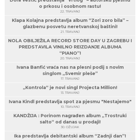
o prkosu i osobnom rastu!
22. TRAVANJ
Klapa Kolajna predstavlja album “Zori zoro bila” –
glazbenu posvetu neretvanskoj baštini!
21. TRAVANJ
NOLA OBILJEŽILA RECORD STORE DAY U ZAGREBU I
PREDSTAVILA VINILNO REIZDANJE ALBUMA
“PIANO”!
20. TRAVANJ
Ivana Banfić vraća nas na plesni podij s novim
singlom „Svemir pleše”
17. TRAVANJ
„Kontrola“ je novi singl Projecta Million!
13. TRAVANJ
Ivana Kindl predstavlja spot za pjesmu "Nestajemo"
10. TRAVANJ
KANDŽIJA : Porinom nagrađen album „Trostruki
salto“ od danas u prodaji!
30. OŽUJAK
Ika predstavlja debitantski album “Zadnji dan”!