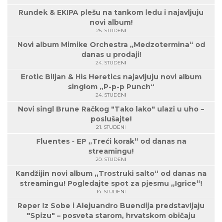
Rundek & EKIPA plešu na tankom ledu i najavljuju
novi album!
25. STUDENI
Novi album Mimike Orchestra „Medzotermina“ od
danas u prodaji!
24. STUDENI
Erotic Biljan & His Heretics najavljuju novi album
singlom „P-p-p Punch“
24. STUDENI
Novi singl Brune Račkog "Tako lako" ulazi u uho –
poslušajte!
21. STUDENI
Fluentes - EP „Treći korak“ od danas na
streamingu!
20. STUDENI
Kandžijin novi album „Trostruki salto“ od danas na
streamingu! Pogledajte spot za pjesmu „Igrice“!
14. STUDENI
Reper Iz Sobe i Alejuandro Buendija predstavljaju
"Spizu" – posveta starom, hrvatskom običaju