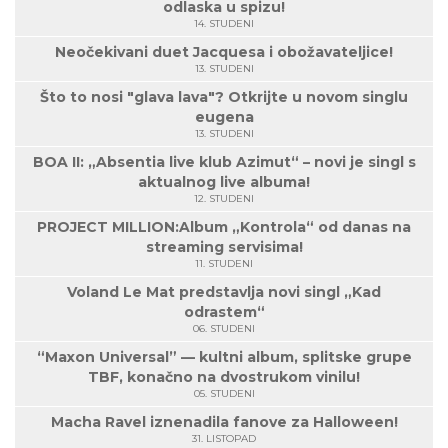
odlaska u spizu!
14. STUDENI
Neočekivani duet Jacquesa i obožavateljice!
13. STUDENI
Što to nosi "glava lava"? Otkrijte u novom singlu
eugena
13. STUDENI
BOA II: „Absentia live klub Azimut“ – novi je singl s
aktualnog live albuma!
12. STUDENI
PROJECT MILLION:Album „Kontrola“ od danas na
streaming servisima!
11. STUDENI
Voland Le Mat predstavlja novi singl „Kad
odrastem“
06. STUDENI
“Maxon Universal” — kultni album, splitske grupe
TBF, konačno na dvostrukom vinilu!
05. STUDENI
Macha Ravel iznenadila fanove za Halloween!
31. LISTOPAD