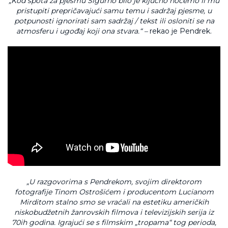
„Kod spota za pjesmu Šigurno bilo je ključno hoćemo li mu
pristupiti prepričavajući samu temu i sadržaj pjesme, u
potpunosti ignorirati sam sadržaj / tekst ili osloniti se na
atmosferu i ugođaj koji ona stvara.“ –
rekao je Pendrek.
„U razgovorima s Pendrekom, svojim direktorom
fotografije Tinom Ostrošićem i producentom Lucianom
Mirditom stalno smo se vraćali na estetiku američkih
niskobudžetnih žanrovskih filmova i televizijskih serija iz
70ih godina. Igrajući se s filmskim „tropama“ tog perioda,