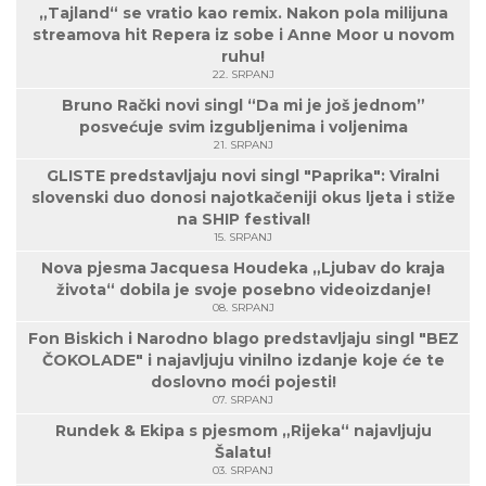
„Tajland“ se vratio kao remix. Nakon pola milijuna
streamova hit Repera iz sobe i Anne Moor u novom
ruhu!
22. SRPANJ
Bruno Rački novi singl “Da mi je još jednom”
posvećuje svim izgubljenima i voljenima
21. SRPANJ
GLISTE predstavljaju novi singl "Paprika": Viralni
slovenski duo donosi najotkačeniji okus ljeta i stiže
na SHIP festival!
15. SRPANJ
Nova pjesma Jacquesa Houdeka „Ljubav do kraja
života“ dobila je svoje posebno videoizdanje!
08. SRPANJ
Fon Biskich i Narodno blago predstavljaju singl "BEZ
ČOKOLADE" i najavljuju vinilno izdanje koje će te
doslovno moći pojesti!
07. SRPANJ
Rundek & Ekipa s pjesmom „Rijeka“ najavljuju
Šalatu!
03. SRPANJ