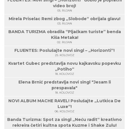
video broj!
05. RUJAN
Mirela Priselac Remi zbog „Slobode“ obrijala glavu!
03. RUJAN
BANDA TURIZMA obradila “Pljačkam turiste” benda
Kiša Metaka!
02. RUJAN
FLUENTES: Poslušajte novi singl – „Horizonti“!
25. KOLOVOZ
Kvartet Gubec predstavlja novu kajkavsku popevku
„Potiho“
18. KOLOVOZ
Elena Brnić predstavlja novi singl "Jesam li
prespavala"
18. KOLOVOZ
NOVI ALBUM MACHE RAVEL! Poslušajte „Lutkica De
Luxe“!
06. KOLOVOZ
Banda Turizma: Spot za singl „Neću radit“ kreativno
rekreira četiri kultna spota Kuzme i Shake Zulu!