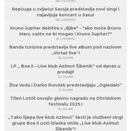
08. LISTOPAD
Repčuga u cvijeću! Sassja predstavlja novi singl i
najavljuje koncert u Saxu!
06. LISTOPAD
Kruno Jupiter debitira s „Bjbe" - "ako može Bruno
Mars, zašto ne bi mogao i Kruno Jupiter?"
01. LISTOPAD
Banda turizma predstavlja live album pod nazivom
„Vintaž live“!
26. RUJAN
LP „ Boa II – Live klub Azimut Šibenik“ od danas u
prodaji!
22. RUJAN
Živa Voda i Darko Rundek predstavljaju „Ogledalo“
17. RUJAN
Tilen Lotrič osvojio glavnu nagradu na Ohridskom
festivalu 2025.!
16. RUJAN
„Tako lijepa live klub Azimut“ šesti je službeni singl
grupe Boa II uoči izlaska vinila „Live klub Azimut
Šibenik“!