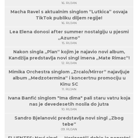
16. RUJAN
Macha Ravel s aktualnim singlom “Lutkica” osvaja
TikTok publiku diljem regije!
16. RUJAN
Lea Elena donosi after summer nostalgiju u pjesmi
„Azurno“
15. RUJAN
Nakon singla „Plan“ kojim je najavio novi album,
Kandžija predstavlja novi singl imena „Mate Rimac“!
12. RUJAN
Mimika Orchestra singlom „Zrcalo/Mirror“ najavljuje
album „Medzotermina“ i koncertnu promociju u
Kinu SC
11. RUJAN
Ivana Banfić singlom "Ima dima" pali staru vatru koja
nas je devedesetih nosila do jutra
10. RUJAN
Sandro Bjelanović predstavlja novi singl „Zbog
tebe“
09. RUJAN
FLUENTES: Novi singl – „Horizonti“ dobio je popratni