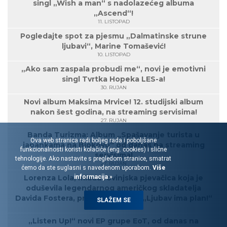
singl „Wish a man“ s nadolazećeg albuma
„Ascend“!
11. LISTOPAD
Pogledajte spot za pjesmu „Dalmatinske strune
ljubavi“, Marine Tomašević!
10. LISTOPAD
„Ako sam zaspala probudi me“, novi je emotivni
singl Tvrtka Hopeka LES-a!
30. RUJAN
Novi album Maksima Mrvice! 12. studijski album
nakon šest godina, na streaming servisima!
27. RUJAN
Banda Turizma: Album „Spašavanje turista u
Ova web stranica radi boljeg rada i poboljšane
japankama na Biokovu“ od danas na streaming
funkcionalnosti koristi kolačiće (eng. cookies) i slične
servisima!
tehnologije. Ako nastavite s pregledom stranice, smatrat
27. RUJAN
ćemo da ste suglasni s navedenom uporabom.
Više
Lorenza Lola, mlada rovinjska pjevačica koja je
informacija »
oduševila legendarnog američkog skladatelja
Davida Fostera, predstavlja singl „Ljubav ima plan!“
SLAŽEM SE
23. RUJAN
„Listen Up!“ novi EP grupe EoT, od danas na