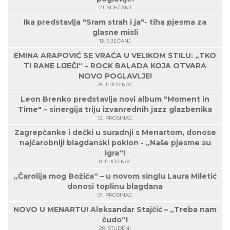
21. SIJEČANJ
Ika predstavlja "Sram strah i ja"- tiha pjesma za
glasne misli
13. SIJEČANJ
EMINA ARAPOVIĆ SE VRAĆA U VELIKOM STILU: „TKO
TI RANE LIJEČI“ – ROCK BALADA KOJA OTVARA
NOVO POGLAVLJE!
26. PROSINAC
Leon Brenko predstavlja novi album "Moment in
Time" – sinergija triju izvanrednih jazz glazbenika
12. PROSINAC
Zagrepčanke i dečki u suradnji s Menartom, donose
najčarobniji blagdanski poklon - „Naše pjesme su
igra“!
11. PROSINAC
„Čarolija mog Božića“ – u novom singlu Laura Miletić
donosi toplinu blagdana
01. PROSINAC
NOVO U MENARTU! Aleksandar Stajčić – „Treba nam
čudo“!
28. STUDENI