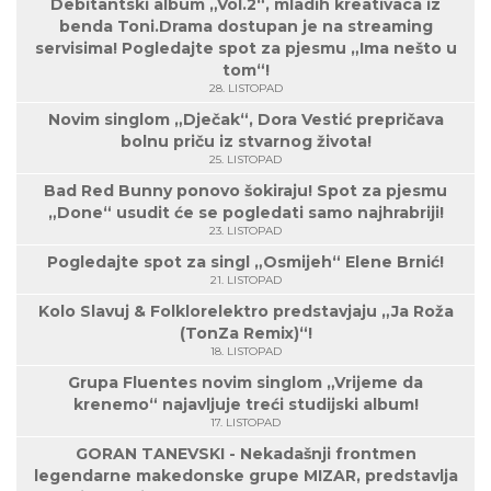
Debitantski album „Vol.2“, mladih kreativaca iz
benda Toni.Drama dostupan je na streaming
servisima! Pogledajte spot za pjesmu „Ima nešto u
tom“!
28. LISTOPAD
Novim singlom „Dječak“, Dora Vestić prepričava
bolnu priču iz stvarnog života!
25. LISTOPAD
Bad Red Bunny ponovo šokiraju! Spot za pjesmu
„Done“ usudit će se pogledati samo najhrabriji!
23. LISTOPAD
Pogledajte spot za singl „Osmijeh“ Elene Brnić!
21. LISTOPAD
Kolo Slavuj & Folklorelektro predstavjaju „Ja Roža
(TonZa Remix)“!
18. LISTOPAD
Grupa Fluentes novim singlom „Vrijeme da
krenemo“ najavljuje treći studijski album!
17. LISTOPAD
GORAN TANEVSKI - Nekadašnji frontmen
legendarne makedonske grupe MIZAR, predstavlja