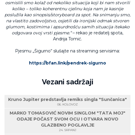
osmislili smo kolaž od nekoliko situacija koji bi nam stvorili
koliko – toliko koherentnu cjelinu koja nam je kasnije
poslužila kao sinopsis/storyboard za spot. Na snimanju smo,
na vlastito zadovoljstvo, osjetili da ironijski odmak stvoren
glumom, kostimima i apsurdnošću samih situacija itekako
odgovara ovoj vrsti pjesme.“
– rekao je redatelj spota,
Andrija Tomić.
Pjesmu „Šigurno“ slušajte na streaming servisima:
https://bfan.link/pendrek-sigurno
Vezani sadržaji
Kruno Jupiter predstavlja remiks singla "Sunčanica"
06. KOLOVOZ
MARKO TOMASOVIĆ NOVIM SINGLOM "TATA MOJ"
ODAJE POČAST SVOM OCU I OTVARA NOVO
GLAZBENO POGLAVLJE
24. SRPANJ