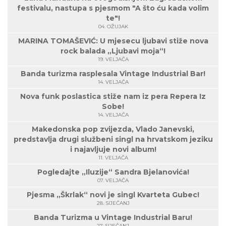
festivalu, nastupa s pjesmom "A što ću kada volim
te"!
04. OŽUJAK
MARINA TOMAŠEVIĆ: U mjesecu ljubavi stiže nova
rock balada „Ljubavi moja“!
19. VELJAČA
Banda turizma rasplesala Vintage Industrial Bar!
14. VELJAČA
Nova funk poslastica stiže nam iz pera Repera Iz
Sobe!
14. VELJAČA
Makedonska pop zvijezda, Vlado Janevski,
predstavlja drugi službeni singl na hrvatskom jeziku
i najavljuje novi album!
11. VELJAČA
Pogledajte „Iluzije“ Sandra Bjelanovića!
07. VELJAČA
Pjesma „Škrlak“ novi je singl Kvarteta Gubec!
28. SIJEČANJ
Banda Turizma u Vintage Industrial Baru!
27. SIJEČANJ