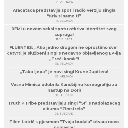
18. VELJAČA
Aracataca predstavlja spot i radio verziju singla
“Kriv si samo ti”
18. VELJAČA
REMI u novom seksi spotu otkriva identitet svog
supruga!
11. VELJAČA
FLUENTES: „Ako jedno drugom ne oprostimo sve“
četvrti je službeni singl s nedavno objavljenog EP-ija
„Treći korak“!
05. VELJAČA
„Tako ljepa“ je novi singl Krune Jupitera!
02. VELJAČA
Vesna Mimica odobrila Kandžijinu koreografiju za
nastup na Dori!
30. SIJEČANJ
Truth ≠ Tribe predstavljaju singl “S!” s nadolazećeg
albuma “Zimstrela”
26. SIJEČANJ
Tilen Lotrič s pjesmom "Tvoja budala" otvara novo
poglavlje!