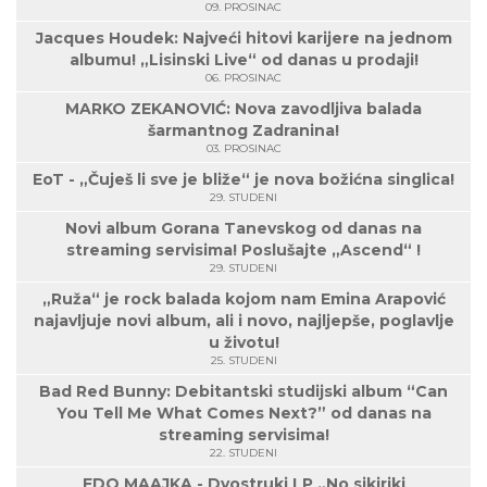
09. PROSINAC
Jacques Houdek: Najveći hitovi karijere na jednom
albumu! „Lisinski Live“ od danas u prodaji!
06. PROSINAC
MARKO ZEKANOVIĆ: Nova zavodljiva balada
šarmantnog Zadranina!
03. PROSINAC
EoT - „Čuješ li sve je bliže“ je nova božićna singlica!
29. STUDENI
Novi album Gorana Tanevskog od danas na
streaming servisima! Poslušajte „Ascend“ !
29. STUDENI
„Ruža“ je rock balada kojom nam Emina Arapović
najavljuje novi album, ali i novo, najljepše, poglavlje
u životu!
25. STUDENI
Bad Red Bunny: Debitantski studijski album “Can
You Tell Me What Comes Next?” od danas na
streaming servisima!
22. STUDENI
EDO MAAJKA - Dvostruki LP „No sikiriki