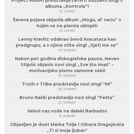
Project Million predstavlja četvrti službeni singl s
albuma „Kontrola“!
03. LIPANJ
Šarena pojava objavila album „Mogu, al’ neću“ s
kojim se ne planira uklopiti
01. LIPANJ
Lenny Kravitz odabrao bend Aracataca kao
predgrupu, a s njima stiže singl „Sjeti me se“
29. SVIBANJ
Nakon pet godina diskografske pauze, Neven
Stipčić objavio novi singl „Sve što imaš“ –
motivacijsko pismo samome sebi!
29. SVIBANJ
Truth ≠ Tribe predstavlja novi singl “M!”
28. SVIBANJ
Bruno Rački predstavlja novi singl “Fešta”
22. SVIBANJ
Valovi nas vode na daleki Barbados
13. SVIBANJ
Objavljen je duet Marka Tolje i Olivera Dragojevića
„Ti si moja ljubav“