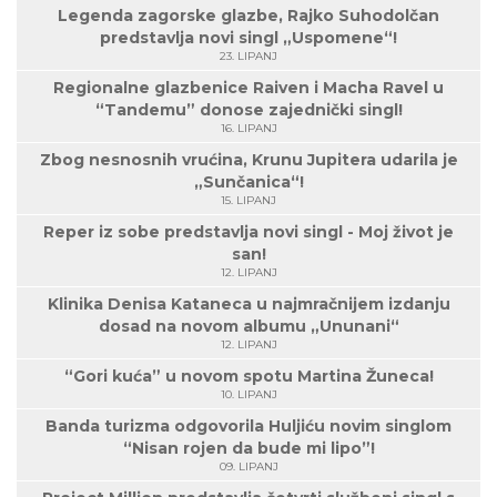
Legenda zagorske glazbe, Rajko Suhodolčan
predstavlja novi singl „Uspomene“!
23. LIPANJ
Regionalne glazbenice Raiven i Macha Ravel u
“Tandemu” donose zajednički singl!
16. LIPANJ
Zbog nesnosnih vrućina, Krunu Jupitera udarila je
„Sunčanica“!
15. LIPANJ
Reper iz sobe predstavlja novi singl - Moj život je
san!
12. LIPANJ
Klinika Denisa Kataneca u najmračnijem izdanju
dosad na novom albumu „Ununani“
12. LIPANJ
“Gori kuća” u novom spotu Martina Žuneca!
10. LIPANJ
Banda turizma odgovorila Huljiću novim singlom
“Nisan rojen da bude mi lipo”!
09. LIPANJ