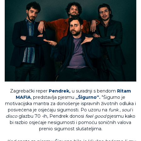
Zagrebački reper
Pendrek,
u suradnji s bendom
Ritam
MAFIA
, predstavlja pjesmu
„Šigurno“.
"Šigurno je
motivacijska mantra za donošenje ispravnih životnih odluka i
posvećena je osjećaju sigurnosti. Po uzoru na
funk
,
soul
i
disco
glazbu 70 -ih, Pendrek donosi
feel good
pjesmu kako
bi razbio osjećaje nesigurnosti i pomoću soničnih valova
prenio sigurnost slušateljima.