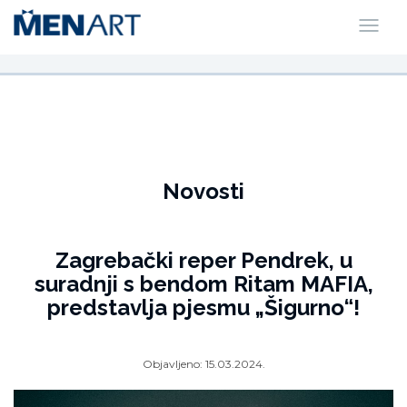
Novosti
Zagrebački reper Pendrek, u
suradnji s bendom Ritam MAFIA,
predstavlja pjesmu „Šigurno“!
Objavljeno:
15.03.2024.