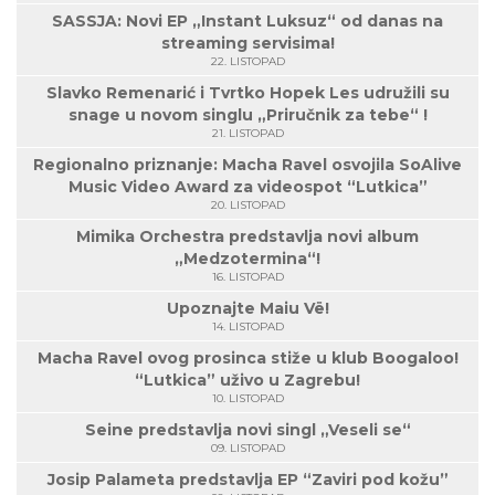
SASSJA: Novi EP „Instant Luksuz“ od danas na
streaming servisima!
22. LISTOPAD
Slavko Remenarić i Tvrtko Hopek Les udružili su
snage u novom singlu „Priručnik za tebe“ !
21. LISTOPAD
Regionalno priznanje: Macha Ravel osvojila SoAlive
Music Video Award za videospot “Lutkica”
20. LISTOPAD
Mimika Orchestra predstavlja novi album
„Medzotermina“!
16. LISTOPAD
Upoznajte Maiu Vë!
14. LISTOPAD
Macha Ravel ovog prosinca stiže u klub Boogaloo!
“Lutkica” uživo u Zagrebu!
10. LISTOPAD
Seine predstavlja novi singl „Veseli se“
09. LISTOPAD
Josip Palameta predstavlja EP “Zaviri pod kožu”