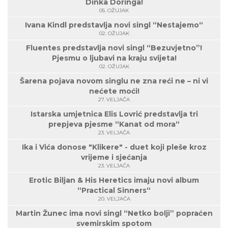
Dinka Doringa!
05. OŽUJAK
Ivana Kindl predstavlja novi singl “Nestajemo“
02. OŽUJAK
Fluentes predstavlja novi singl “Bezuvjetno”!
Pjesmu o ljubavi na kraju svijeta!
02. OŽUJAK
Šarena pojava novom singlu ne zna reći ne – ni vi
nećete moći!
27. VELJAČA
Istarska umjetnica Elis Lovrić predstavlja tri
prepjeva pjesme “Kanat od mora“
23. VELJAČA
Ika i Vića donose "Klikere" - duet koji pleše kroz
vrijeme i sjećanja
23. VELJAČA
Erotic Biljan & His Heretics imaju novi album
“Practical Sinners“
20. VELJAČA
Martin Žunec ima novi singl “Netko bolji” popraćen
svemirskim spotom