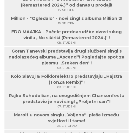
(Remastered 2024.)“ od danas u prodaji!
15. STUDENI
Million - "Ogledalo" - novi singl s albuma Million 2!
15. STUDENI
EDO MAAJKA - Počele prednarudžbe dvostrukog
vinila „No sikiriki (Remastered 2024.)“!
08. STUDENI
Goran Tanevski predstavlja drugi službeni singl s
nadolazećeg albuma „Ascend“! Pogledajte spot za
pjesmu „Sreken den“!
08. STUDENI
Kolo Slavuj & Folklorelektro predstavjaju „Hajstra
(TonZa Remix)“!
08. STUDENI
Rajko Suhodolčan, na ovogodišnjem Chansonfestu
predstavio je novi singl „Proljetni san“!
07. STUDENI
Marolt u novom singlu „Voljena“, pleše između
svjetlosti i tame!
28. LISTOPAD