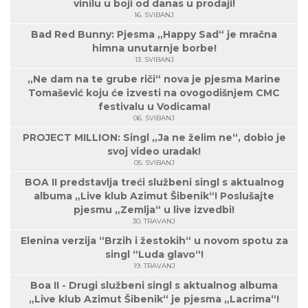
vinilu u boji od danas u prodaji!
16. SVIBANJ
Bad Red Bunny: Pjesma „Happy Sad“ je mračna
himna unutarnje borbe!
13. SVIBANJ
„Ne dam na te grube riči“ nova je pjesma Marine
Tomašević koju će izvesti na ovogodišnjem CMC
festivalu u Vodicama!
06. SVIBANJ
PROJECT MILLION: Singl „Ja ne želim ne“, dobio je
svoj video uradak!
05. SVIBANJ
BOA II predstavlja treći službeni singl s aktualnog
albuma „Live klub Azimut Šibenik“! Poslušajte
pjesmu „Zemlja“ u live izvedbi!
30. TRAVANJ
Elenina verzija “Brzih i žestokih“ u novom spotu za
singl “Luda glavo“!
19. TRAVANJ
Boa II - Drugi službeni singl s aktualnog albuma
„Live klub Azimut Šibenik“ je pjesma „Lacrima“!