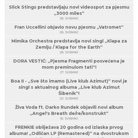
Slick Stings predstavljaju novi videospot za pjesmu
„3000 miles“
28. SVIBANJ
Fran Uccellini objavio novu pjesmu „Vatromet“
28. SVIBANJ
Mimika Orchestra predstavlja novi singl „Klapa za
Zemlju / Klapa for the Earth“
28. SVIBANJ
DORA VESTIĆ: „Pjesma Fragmenti posvećena je
mom preminulom tati“!
27. SVIBANJ
Boa II - „Sve što imamo (Live klub Azimut)“ novi je
singl s aktualnog albuma „Live klub Azimut
Šibenik“!
20. SVIBANJ
Živa Voda ft. Darko Rundek objavili novi album
„Angel's Breath de/re/konstrukt“
16. SVIBANJ
FRENKIE obilježava 20 godina od izlaska prvog
albuma! „Odličan LP (Remastered)“ na dvostrukom