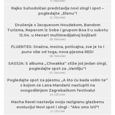
11. TRAVANJ
Rajko Suhodolčan predstavlja novi singl i spot –
pogledajte „Elenu“!
10. TRAVANJ
Druženje s Jacquesom Houdekom, Bandom
Turizma, Reperom iz Sobe i grupom Boa II u subotu
12.04. u Menart multimedijalnoj knjižari!
09. TRAVANJ
FLUENTES: Snažna, moćna, poticajna, sve je to i
puno više od toga, nova pjesma RED!
08. TRAVANJ
SASSJA: S albuma „Chwakka“ stiže još jedan singl,
pogledajte spot za „Vaniliju“!
07. TRAVANJ
Pogledajte spot za pjesmu „A što ću kada volim te“
s kojom će Lana Mandarić nastupiti na
ovogodišnjem Zagrebačkom festivalu!
24. OŽUJAK
Macha Ravel nastavlja svoju razigranu glazbenu
evoluciju! Novi spot i singl - "Ako smo isti"!
21. OŽUJAK