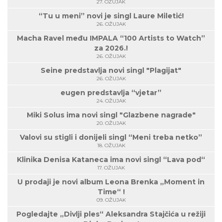
27. OŽUJAK
“Tu u meni” novi je singl Laure Miletić!
26. OŽUJAK
Macha Ravel među IMPALA “100 Artists to Watch”
za 2026.!
26. OŽUJAK
Seine predstavlja novi singl "Plagijat"
26. OŽUJAK
eugen predstavlja “vjetar”
24. OŽUJAK
Miki Solus ima novi singl "Glazbene nagrade"
20. OŽUJAK
Valovi su stigli i donijeli singl “Meni treba netko”
18. OŽUJAK
Klinika Denisa Kataneca ima novi singl “Lava pod“
17. OŽUJAK
U prodaji je novi album Leona Brenka „Moment in
Time“ !
09. OŽUJAK
Pogledajte „Divlji ples“ Aleksandra Stajčića u režiji