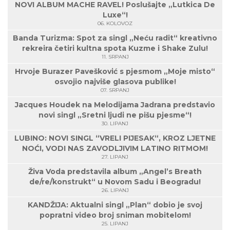
NOVI ALBUM MACHE RAVEL! Poslušajte „Lutkica De
Luxe“!
06. KOLOVOZ
Banda Turizma: Spot za singl „Neću radit“ kreativno
rekreira četiri kultna spota Kuzme i Shake Zulu!
11. SRPANJ
Hrvoje Burazer Pavešković s pjesmom „Moje misto“
osvojio najviše glasova publike!
07. SRPANJ
Jacques Houdek na Melodijama Jadrana predstavio
novi singl „Sretni ljudi ne pišu pjesme“!
30. LIPANJ
LUBINO: NOVI SINGL “VRELI PIJESAK“, KROZ LJETNE
NOĆI, VODI NAS ZAVODLJIVIM LATINO RITMOM!
27. LIPANJ
Živa Voda predstavila album „Angel’s Breath
de/re/konstrukt“ u Novom Sadu i Beogradu!
26. LIPANJ
KANDŽIJA: Aktualni singl „Plan“ dobio je svoj
popratni video broj sniman mobitelom!
25. LIPANJ