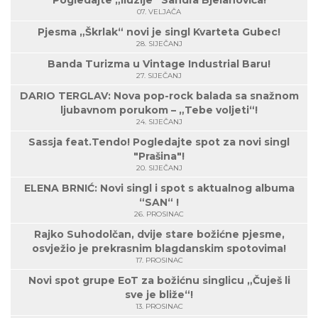
Pogledajte „Iluzije“ Sandra Bjelanovića!
07. VELJAČA
Pjesma „Škrlak“ novi je singl Kvarteta Gubec!
28. SIJEČANJ
Banda Turizma u Vintage Industrial Baru!
27. SIJEČANJ
DARIO TERGLAV: Nova pop-rock balada sa snažnom
ljubavnom porukom – „Tebe voljeti“!
24. SIJEČANJ
Sassja feat.Tendo! Pogledajte spot za novi singl
"Prašina"!
20. SIJEČANJ
ELENA BRNIĆ: Novi singl i spot s aktualnog albuma
“SAN“ !
26. PROSINAC
Rajko Suhodolčan, dvije stare božićne pjesme,
osvježio je prekrasnim blagdanskim spotovima!
17. PROSINAC
Novi spot grupe EoT za božićnu singlicu „Čuješ li
sve je bliže“!
13. PROSINAC