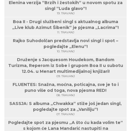
Elenina verzija “Brzih i žestokih“ u novom spotu za
singl “Luda glavo“!
19. TRAVANJ
Boa II - Drugi službeni singl s aktualnog albuma
„Live klub Azimut Šibenik“ je pjesma „Lacrima“!
11. TRAVANJ
Rajko Suhodolčan predstavlja novi singl i spot –
pogledajte „Elenu“!
10. TRAVANJ
Druženje s Jacquesom Houdekom, Bandom
Turizma, Reperom iz Sobe i grupom Boa II u subotu
12.04. u Menart multimedijalnoj knjižari!
09. TRAVANJ
FLUENTES: Snažna, moćna, poticajna, sve je to i
puno više od toga, nova pjesma RED!
08. TRAVANJ
SASSJA: S albuma „Chwakka“ stiže još jedan singl,
pogledajte spot za „Vaniliju“!
07. TRAVANJ
Pogledajte spot za pjesmu „A što ću kada volim te“
s kojom će Lana Mandarić nastupiti na