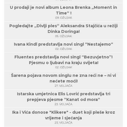
U prodaji je novi album Leona Brenka „Moment in
Time“ !
09. OŽUJAK
Pogledajte „Divlji ples“ Aleksandra Stajčića u režiji
Dinka Doringa!
05. OŽUJAK
Ivana Kindl predstavlja novi singl “Nestajemo“
02. OŽUJAK
Fluentes predstavlja novi singl “Bezuvjetno”!
Pjesmu o ljubavi na kraju svijeta!
02. OŽUJAK
Šarena pojava novom singlu ne zna reći ne – ni vi
nećete moći!
27. VELJAČA
Istarska umjetnica Elis Lovrić predstavlja tri
prepjeva pjesme “Kanat od mora“
23. VELJAČA
Ika i Vića donose "Klikere" - duet koji pleše kroz
vrijeme i sjećanja
23. VELJAČA