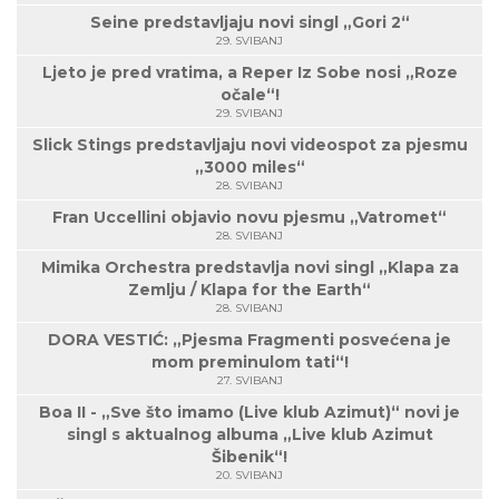
Seine predstavljaju novi singl „Gori 2“
29. SVIBANJ
Ljeto je pred vratima, a Reper Iz Sobe nosi „Roze
očale“!
29. SVIBANJ
Slick Stings predstavljaju novi videospot za pjesmu
„3000 miles“
28. SVIBANJ
Fran Uccellini objavio novu pjesmu „Vatromet“
28. SVIBANJ
Mimika Orchestra predstavlja novi singl „Klapa za
Zemlju / Klapa for the Earth“
28. SVIBANJ
DORA VESTIĆ: „Pjesma Fragmenti posvećena je
mom preminulom tati“!
27. SVIBANJ
Boa II - „Sve što imamo (Live klub Azimut)“ novi je
singl s aktualnog albuma „Live klub Azimut
Šibenik“!
20. SVIBANJ