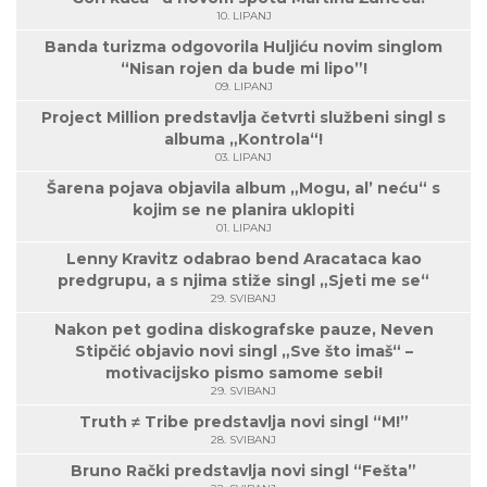
10. LIPANJ
Banda turizma odgovorila Huljiću novim singlom
“Nisan rojen da bude mi lipo”!
09. LIPANJ
Project Million predstavlja četvrti službeni singl s
albuma „Kontrola“!
03. LIPANJ
Šarena pojava objavila album „Mogu, al’ neću“ s
kojim se ne planira uklopiti
01. LIPANJ
Lenny Kravitz odabrao bend Aracataca kao
predgrupu, a s njima stiže singl „Sjeti me se“
29. SVIBANJ
Nakon pet godina diskografske pauze, Neven
Stipčić objavio novi singl „Sve što imaš“ –
motivacijsko pismo samome sebi!
29. SVIBANJ
Truth ≠ Tribe predstavlja novi singl “M!”
28. SVIBANJ
Bruno Rački predstavlja novi singl “Fešta”