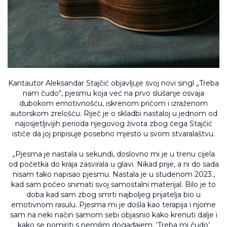
Kantautor Aleksandar
Staj
čić
objavljuje svoj novi singl
„Treba
nam
čudo“, pjesmu koja već na prvo slušanje osvaja
dubokom emotivnošću, iskrenom pričom i izraženom
autorskom zrelošću. Riječ je o skladbi nastaloj u jednom od
najosjetljivijih perioda njegovog života zbog čega
Stajčić
ističe da joj pripisuje posebno mjesto u svom stvaralaštvu.
„Pjesma je nastala u sekundi, doslovno mi je u trenu cijela
od po
četka do kraja zasvirala u glavi. Nikad prije, a ni do sada
nisam tako napisao pjesmu. Nastala je u studenom 2023.,
kad sam počeo snimati svoj samostalni materijal. Bilo je to
doba kad sam zbog smrti najboljeg prijatelja bio u
emotivnom rasulu. Pjesma mi je došla kao terapija i njome
sam na neki način samom sebi objasnio kako krenuti dalje i
kako se pomiriti s nemilim događajem. ‘Treba mi čudo’