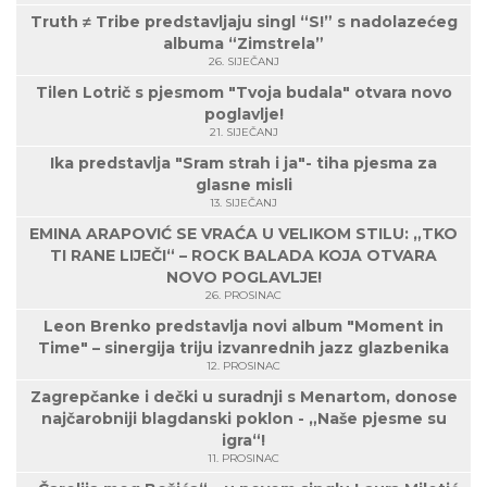
Truth ≠ Tribe predstavljaju singl “S!” s nadolazećeg
albuma “Zimstrela”
26. SIJEČANJ
Tilen Lotrič s pjesmom "Tvoja budala" otvara novo
poglavlje!
21. SIJEČANJ
Ika predstavlja "Sram strah i ja"- tiha pjesma za
glasne misli
13. SIJEČANJ
EMINA ARAPOVIĆ SE VRAĆA U VELIKOM STILU: „TKO
TI RANE LIJEČI“ – ROCK BALADA KOJA OTVARA
NOVO POGLAVLJE!
26. PROSINAC
Leon Brenko predstavlja novi album "Moment in
Time" – sinergija triju izvanrednih jazz glazbenika
12. PROSINAC
Zagrepčanke i dečki u suradnji s Menartom, donose
najčarobniji blagdanski poklon - „Naše pjesme su
igra“!
11. PROSINAC