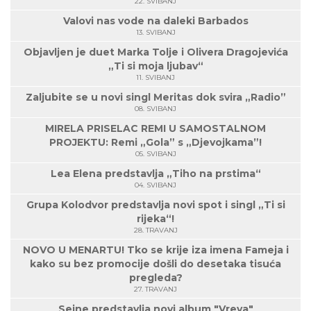
22. SVIBANJ
Valovi nas vode na daleki Barbados
13. SVIBANJ
Objavljen je duet Marka Tolje i Olivera Dragojevića
„Ti si moja ljubav“
11. SVIBANJ
Zaljubite se u novi singl Meritas dok svira „Radio”
08. SVIBANJ
MIRELA PRISELAC REMI U SAMOSTALNOM
PROJEKTU: Remi „Gola” s „Djevojkama”!
05. SVIBANJ
Lea Elena predstavlja „Tiho na prstima“
04. SVIBANJ
Grupa Kolodvor predstavlja novi spot i singl „Ti si
rijeka“!
28. TRAVANJ
NOVO U MENARTU! Tko se krije iza imena Fameja i
kako su bez promocije došli do desetaka tisuća
pregleda?
27. TRAVANJ
Seine predstavlja novi album "Vreva"