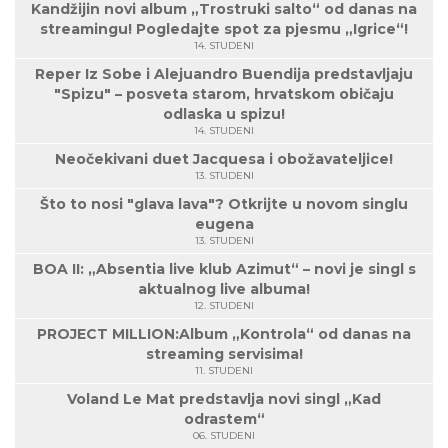
Kandžijin novi album „Trostruki salto“ od danas na
streamingu! Pogledajte spot za pjesmu „Igrice“!
14. STUDENI
Reper Iz Sobe i Alejuandro Buendija predstavljaju
"Spizu" – posveta starom, hrvatskom običaju
odlaska u spizu!
14. STUDENI
Neočekivani duet Jacquesa i obožavateljice!
13. STUDENI
Što to nosi "glava lava"? Otkrijte u novom singlu
eugena
13. STUDENI
BOA II: „Absentia live klub Azimut“ – novi je singl s
aktualnog live albuma!
12. STUDENI
PROJECT MILLION:Album „Kontrola“ od danas na
streaming servisima!
11. STUDENI
Voland Le Mat predstavlja novi singl „Kad
odrastem“
06. STUDENI