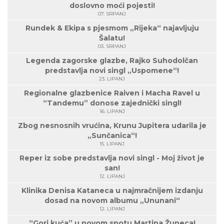
doslovno moći pojesti!
07. SRPANJ
Rundek & Ekipa s pjesmom „Rijeka“ najavljuju
Šalatu!
03. SRPANJ
Legenda zagorske glazbe, Rajko Suhodolčan
predstavlja novi singl „Uspomene“!
23. LIPANJ
Regionalne glazbenice Raiven i Macha Ravel u
“Tandemu” donose zajednički singl!
16. LIPANJ
Zbog nesnosnih vrućina, Krunu Jupitera udarila je
„Sunčanica“!
15. LIPANJ
Reper iz sobe predstavlja novi singl - Moj život je
san!
12. LIPANJ
Klinika Denisa Kataneca u najmračnijem izdanju
dosad na novom albumu „Ununani“
12. LIPANJ
“Gori kuća” u novom spotu Martina Žuneca!