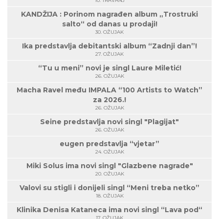
10. TRAVANJ
KANDŽIJA : Porinom nagrađen album „Trostruki
salto“ od danas u prodaji!
30. OŽUJAK
Ika predstavlja debitantski album “Zadnji dan”!
27. OŽUJAK
“Tu u meni” novi je singl Laure Miletić!
26. OŽUJAK
Macha Ravel među IMPALA “100 Artists to Watch”
za 2026.!
26. OŽUJAK
Seine predstavlja novi singl "Plagijat"
26. OŽUJAK
eugen predstavlja “vjetar”
24. OŽUJAK
Miki Solus ima novi singl "Glazbene nagrade"
20. OŽUJAK
Valovi su stigli i donijeli singl “Meni treba netko”
18. OŽUJAK
Klinika Denisa Kataneca ima novi singl “Lava pod“
17. OŽUJAK