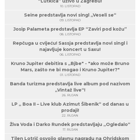
“Lutkica” uživo u Zagrebu!
10. LISTOPAD
Seine predstavlja novi singl „Veseli se“
09. LISTOPAD
Josip Palameta predstavlja EP “Zaviri pod kožu”
08. LISTOPAD
Repčuga u cvijeću! Sassja predstavlja novi singl i
najavljuje koncert u Saxu!
06. LISTOPAD
Kruno Jupiter debitira s „Bjbe" - "ako može Bruno
Mars, zašto ne bi mogao i Kruno Jupiter?"
01. LISTOPAD
Banda turizma predstavlja live album pod nazivom
„Vintaž live“!
26. RUJAN
LP „ Boa II – Live klub Azimut Šibenik“ od danas u
prodaji!
22. RUJAN
Živa Voda i Darko Rundek predstavljaju „Ogledalo“
17. RUJAN
Tilen Lotrič osvojio glavnu nagradu na Ohridskom