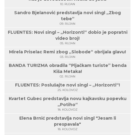
10. RUJAN
Sandro Bjelanović predstavlja novi singl „Zbog
tebe“
09. RUJAN
FLUENTES: Novi singl – „Horizonti“ dobio je popratni
video broj!
05. RUJAN
Mirela Priselac Remi zbog „Slobode“ obrijala glavu!
03. RUJAN
BANDA TURIZMA obradila “Pljačkam turiste” benda
Kiša Metaka!
02. RUJAN
FLUENTES: Poslušajte novi singl – „Horizonti“!
25. KOLOVOZ
Kvartet Gubec predstavlja novu kajkavsku popevku
„Potiho“
18. KOLOVOZ
Elena Brnić predstavlja novi singl "Jesam li
prespavala"
18. KOLOVOZ