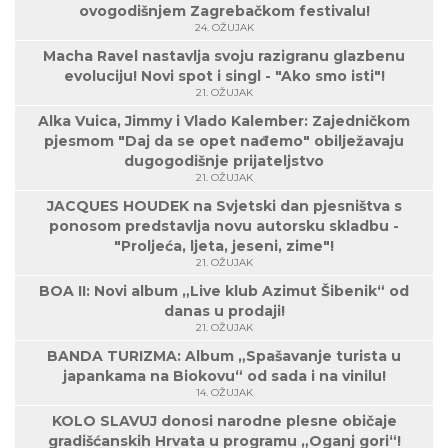
ovogodišnjem Zagrebačkom festivalu!
24. OŽUJAK
Macha Ravel nastavlja svoju razigranu glazbenu
evoluciju! Novi spot i singl - "Ako smo isti"!
21. OŽUJAK
Alka Vuica, Jimmy i Vlado Kalember: Zajedničkom
pjesmom "Daj da se opet nađemo" obilježavaju
dugogodišnje prijateljstvo
21. OŽUJAK
JACQUES HOUDEK na Svjetski dan pjesništva s
ponosom predstavlja novu autorsku skladbu -
"Proljeća, ljeta, jeseni, zime"!
21. OŽUJAK
BOA II: Novi album „Live klub Azimut Šibenik“ od
danas u prodaji!
21. OŽUJAK
BANDA TURIZMA: Album „Spašavanje turista u
japankama na Biokovu“ od sada i na vinilu!
14. OŽUJAK
KOLO SLAVUJ donosi narodne plesne običaje
gradišćanskih Hrvata u programu „Oganj gori“!