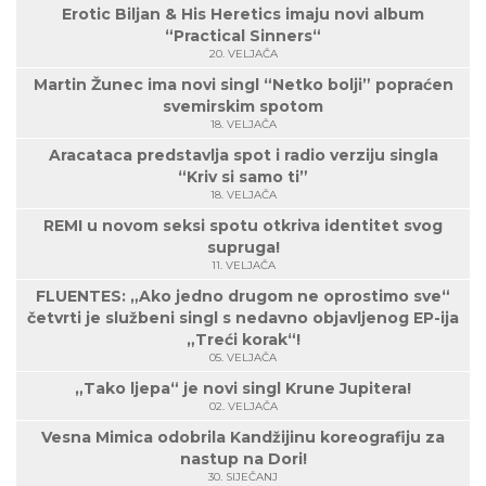
Erotic Biljan & His Heretics imaju novi album
“Practical Sinners“
20. VELJAČA
Martin Žunec ima novi singl “Netko bolji” popraćen
svemirskim spotom
18. VELJAČA
Aracataca predstavlja spot i radio verziju singla
“Kriv si samo ti”
18. VELJAČA
REMI u novom seksi spotu otkriva identitet svog
supruga!
11. VELJAČA
FLUENTES: „Ako jedno drugom ne oprostimo sve“
četvrti je službeni singl s nedavno objavljenog EP-ija
„Treći korak“!
05. VELJAČA
„Tako ljepa“ je novi singl Krune Jupitera!
02. VELJAČA
Vesna Mimica odobrila Kandžijinu koreografiju za
nastup na Dori!
30. SIJEČANJ