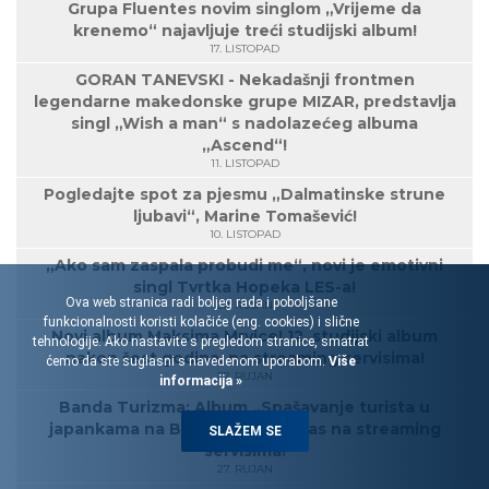
Grupa Fluentes novim singlom „Vrijeme da
krenemo“ najavljuje treći studijski album!
17. LISTOPAD
GORAN TANEVSKI - Nekadašnji frontmen
legendarne makedonske grupe MIZAR, predstavlja
singl „Wish a man“ s nadolazećeg albuma
„Ascend“!
11. LISTOPAD
Pogledajte spot za pjesmu „Dalmatinske strune
ljubavi“, Marine Tomašević!
10. LISTOPAD
„Ako sam zaspala probudi me“, novi je emotivni
singl Tvrtka Hopeka LES-a!
Ova web stranica radi boljeg rada i poboljšane
30. RUJAN
funkcionalnosti koristi kolačiće (eng. cookies) i slične
Novi album Maksima Mrvice! 12. studijski album
tehnologije. Ako nastavite s pregledom stranice, smatrat
nakon šest godina, na streaming servisima!
ćemo da ste suglasni s navedenom uporabom.
Više
27. RUJAN
informacija »
Banda Turizma: Album „Spašavanje turista u
japankama na Biokovu“ od danas na streaming
SLAŽEM SE
servisima!
27. RUJAN