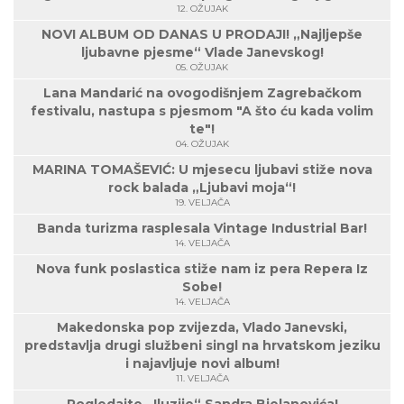
12. OŽUJAK
NOVI ALBUM OD DANAS U PRODAJI! „Najljepše
ljubavne pjesme“ Vlade Janevskog!
05. OŽUJAK
Lana Mandarić na ovogodišnjem Zagrebačkom
festivalu, nastupa s pjesmom "A što ću kada volim
te"!
04. OŽUJAK
MARINA TOMAŠEVIĆ: U mjesecu ljubavi stiže nova
rock balada „Ljubavi moja“!
19. VELJAČA
Banda turizma rasplesala Vintage Industrial Bar!
14. VELJAČA
Nova funk poslastica stiže nam iz pera Repera Iz
Sobe!
14. VELJAČA
Makedonska pop zvijezda, Vlado Janevski,
predstavlja drugi službeni singl na hrvatskom jeziku
i najavljuje novi album!
11. VELJAČA