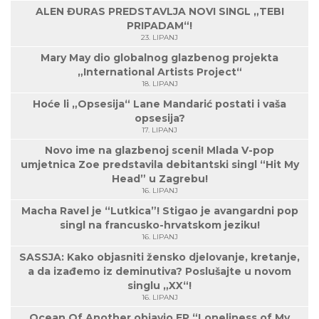
ALEN ĐURAS PREDSTAVLJA NOVI SINGL „TEBI
PRIPADAM“!
23. LIPANJ
Mary May dio globalnog glazbenog projekta
„International Artists Project“
18. LIPANJ
Hoće li „Opsesija“ Lane Mandarić postati i vaša
opsesija?
17. LIPANJ
Novo ime na glazbenoj sceni! Mlada V-pop
umjetnica Zoe predstavila debitantski singl “Hit My
Head” u Zagrebu!
16. LIPANJ
Macha Ravel je “Lutkica”! Stigao je avangardni pop
singl na francusko-hrvatskom jeziku!
16. LIPANJ
SASSJA: Kako objasniti žensko djelovanje, kretanje,
a da izađemo iz deminutiva? Poslušajte u novom
singlu „XX“!
16. LIPANJ
Ocean Of Another objavio EP “Loneliness of My