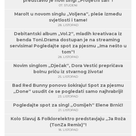
predstavio je novi singl „Proljetni san“!
07. STUDENI
Marolt u novom singlu „Voljena“, pleše između
svjetlosti i tame!
28. LISTOPAD
Debitantski album „Vol.2“, mladih kreativaca iz
benda Toni.Drama dostupan je na streaming
servisima! Pogledajte spot za pjesmu „Ima nešto u
tom“!
28. LISTOPAD
Novim singlom „Dječak“, Dora Vestić prepričava
bolnu priču iz stvarnog života!
25. LISTOPAD
Bad Red Bunny ponovo šokiraju! Spot za pjesmu
„Done“ usudit će se pogledati samo najhrabriji!
23. LISTOPAD
Pogledajte spot za singl „Osmijeh“ Elene Brnić!
21. LISTOPAD
Kolo Slavuj & Folklorelektro predstavjaju „Ja Roža
(TonZa Remix)“!
18. LISTOPAD