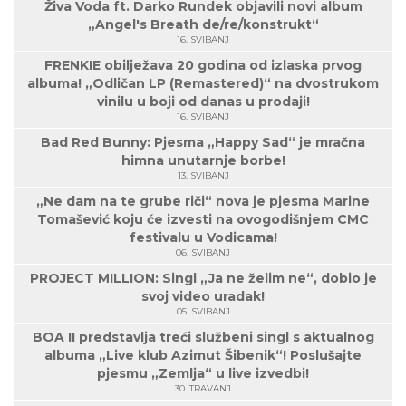
Živa Voda ft. Darko Rundek objavili novi album
„Angel's Breath de/re/konstrukt“
16. SVIBANJ
FRENKIE obilježava 20 godina od izlaska prvog
albuma! „Odličan LP (Remastered)“ na dvostrukom
vinilu u boji od danas u prodaji!
16. SVIBANJ
Bad Red Bunny: Pjesma „Happy Sad“ je mračna
himna unutarnje borbe!
13. SVIBANJ
„Ne dam na te grube riči“ nova je pjesma Marine
Tomašević koju će izvesti na ovogodišnjem CMC
festivalu u Vodicama!
06. SVIBANJ
PROJECT MILLION: Singl „Ja ne želim ne“, dobio je
svoj video uradak!
05. SVIBANJ
BOA II predstavlja treći službeni singl s aktualnog
albuma „Live klub Azimut Šibenik“! Poslušajte
pjesmu „Zemlja“ u live izvedbi!
30. TRAVANJ