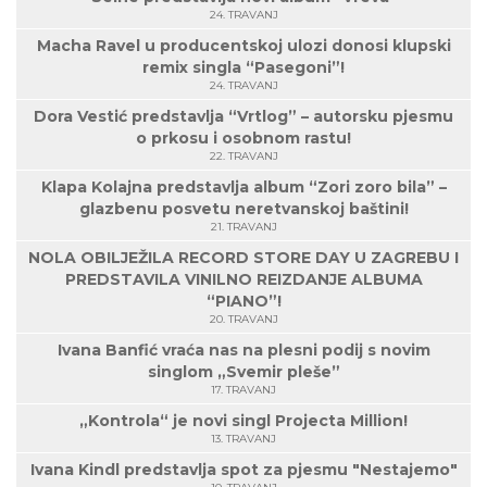
24. TRAVANJ
Macha Ravel u producentskoj ulozi donosi klupski
remix singla “Pasegoni”!
24. TRAVANJ
Dora Vestić predstavlja “Vrtlog” – autorsku pjesmu
o prkosu i osobnom rastu!
22. TRAVANJ
Klapa Kolajna predstavlja album “Zori zoro bila” –
glazbenu posvetu neretvanskoj baštini!
21. TRAVANJ
NOLA OBILJEŽILA RECORD STORE DAY U ZAGREBU I
PREDSTAVILA VINILNO REIZDANJE ALBUMA
“PIANO”!
20. TRAVANJ
Ivana Banfić vraća nas na plesni podij s novim
singlom „Svemir pleše”
17. TRAVANJ
„Kontrola“ je novi singl Projecta Million!
13. TRAVANJ
Ivana Kindl predstavlja spot za pjesmu "Nestajemo"