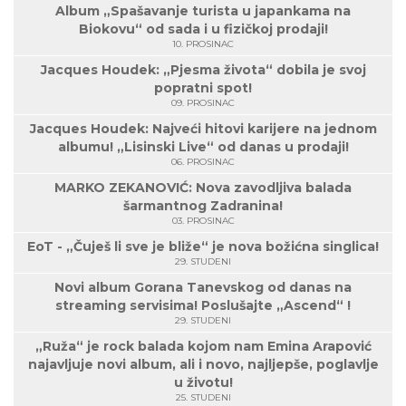
Album „Spašavanje turista u japankama na
Biokovu“ od sada i u fizičkoj prodaji!
10. PROSINAC
Jacques Houdek: „Pjesma života“ dobila je svoj
popratni spot!
09. PROSINAC
Jacques Houdek: Najveći hitovi karijere na jednom
albumu! „Lisinski Live“ od danas u prodaji!
06. PROSINAC
MARKO ZEKANOVIĆ: Nova zavodljiva balada
šarmantnog Zadranina!
03. PROSINAC
EoT - „Čuješ li sve je bliže“ je nova božićna singlica!
29. STUDENI
Novi album Gorana Tanevskog od danas na
streaming servisima! Poslušajte „Ascend“ !
29. STUDENI
„Ruža“ je rock balada kojom nam Emina Arapović
najavljuje novi album, ali i novo, najljepše, poglavlje
u životu!
25. STUDENI