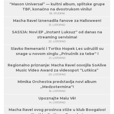
“Maxon Universal” — kultni album, splitske grupe
TBF, konačno na dvostrukom vinilu!
05. STUDENI
Macha Ravel iznenadila fanove za Halloween!
31. LISTOPAD
SASSJA: Novi EP „Instant Luksuz“ od danas na
streaming servisima!
22. LISTOPAD
Slavko Remenarić i Tvrtko Hopek Les udružili su
snage u novom singlu „Priručnik za tebe“ !
21. LISTOPAD
Regionalno priznanje: Macha Ravel osvojila SoAlive
Music Video Award za videospot “Lutkica”
20. LISTOPAD
Mimika Orchestra predstavlja novi album
„Medzotermina“!
16. LISTOPAD
Upoznajte Maiu Vë!
14. LISTOPAD
Macha Ravel ovog prosinca stiže u klub Boogaloo!