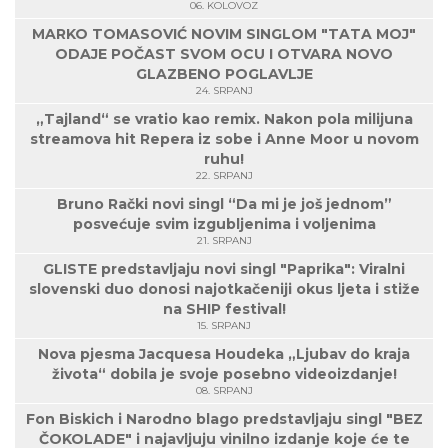
06. KOLOVOZ
MARKO TOMASOVIĆ NOVIM SINGLOM "TATA MOJ"
ODAJE POČAST SVOM OCU I OTVARA NOVO
GLAZBENO POGLAVLJE
24. SRPANJ
„Tajland“ se vratio kao remix. Nakon pola milijuna
streamova hit Repera iz sobe i Anne Moor u novom
ruhu!
22. SRPANJ
Bruno Rački novi singl “Da mi je još jednom”
posvećuje svim izgubljenima i voljenima
21. SRPANJ
GLISTE predstavljaju novi singl "Paprika": Viralni
slovenski duo donosi najotkačeniji okus ljeta i stiže
na SHIP festival!
15. SRPANJ
Nova pjesma Jacquesa Houdeka „Ljubav do kraja
života“ dobila je svoje posebno videoizdanje!
08. SRPANJ
Fon Biskich i Narodno blago predstavljaju singl "BEZ
ČOKOLADE" i najavljuju vinilno izdanje koje će te