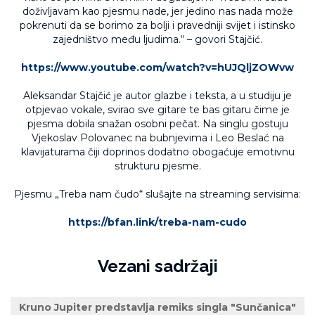
doživljavam kao pjesmu nade, jer jedino nas nada može
pokrenuti da se borimo za bolji i pravedniji svijet i istinsko
zajedništvo među ljudima.“
– govori
Staj
čić
.
https://www.youtube.com/watch?v=hUJQljZOWvw
Aleksandar
Stajčić
je autor glazbe i teksta, a u studiju je
otpjevao vokale, svirao sve gitare te bas gitaru čime je
pjesma dobila snažan osobni pečat. Na singlu gostuju
Vjekoslav
Polovanec
na bubnjevima i Leo
Beslać
na
klavijaturama čiji doprinos dodatno obogaćuje emotivnu
strukturu pjesme.
Pjesmu
„Treba nam
čudo“ slušajte na streaming servisima:
https://bfan.link/treba-nam-cudo
Vezani sadržaji
Kruno Jupiter predstavlja remiks singla "Sunčanica"