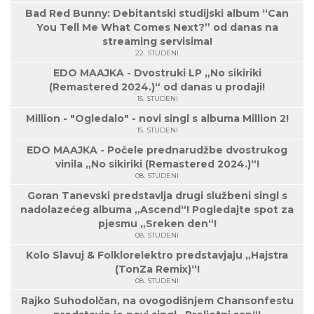
Bad Red Bunny: Debitantski studijski album “Can
You Tell Me What Comes Next?” od danas na
streaming servisima!
22. STUDENI
EDO MAAJKA - Dvostruki LP „No sikiriki
(Remastered 2024.)“ od danas u prodaji!
15. STUDENI
Million - "Ogledalo" - novi singl s albuma Million 2!
15. STUDENI
EDO MAAJKA - Počele prednarudžbe dvostrukog
vinila „No sikiriki (Remastered 2024.)“!
08. STUDENI
Goran Tanevski predstavlja drugi službeni singl s
nadolazećeg albuma „Ascend“! Pogledajte spot za
pjesmu „Sreken den“!
08. STUDENI
Kolo Slavuj & Folklorelektro predstavjaju „Hajstra
(TonZa Remix)“!
08. STUDENI
Rajko Suhodolčan, na ovogodišnjem Chansonfestu