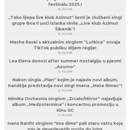
festivalu 2025.!
16. RUJAN
„Tako lijepa live klub Azimut“ šesti je službeni singl
grupe Boa II uoči izlaska vinila „Live klub Azimut
Šibenik“!
16. RUJAN
Macha Ravel s aktualnim singlom “Lutkica” osvaja
TikTok publiku diljem regije!
16. RUJAN
Lea Elena donosi after summer nostalgiju u pjesmi
„Azurno“
15. RUJAN
Nakon singla „Plan“ kojim je najavio novi album,
Kandžija predstavlja novi singl imena „Mate Rimac“!
12. RUJAN
Mimika Orchestra singlom „Zrcalo/Mirror“ najavljuje
album „Medzotermina“ i koncertnu promociju u
Kinu SC
11. RUJAN
Ivana Banfić singlom "Ima dima" pali staru vatru koja
nas je devedesetih nosila do jutra