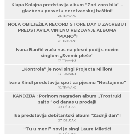
Klapa Kolajna predstavlja album “Zori zoro bila” –
glazbenu posvetu neretvanskoj baštini!
21. TRAVANJ
NOLA OBILJEŽILA RECORD STORE DAY U ZAGREBU I
PREDSTAVILA VINILNO REIZDANJE ALBUMA
“PIANO”!
20. TRAVANJ
Ivana Banfić vraća nas na plesni podij s novim
singlom „Svemir pleše”
17. TRAVANJ
„Kontrola“ je novi singl Projecta Million!
13. TRAVANJ
Ivana Kindl predstavlja spot za pjesmu "Nestajemo"
10. TRAVANJ
KANDŽIJA : Porinom nagrađen album „Trostruki
salto“ od danas u prodaji!
30. OŽUJAK
Ika predstavlja debitantski album “Zadnji dan”!
27. OŽUJAK
“Tu u meni” novi je singl Laure Miletić!
26. OŽUJAK