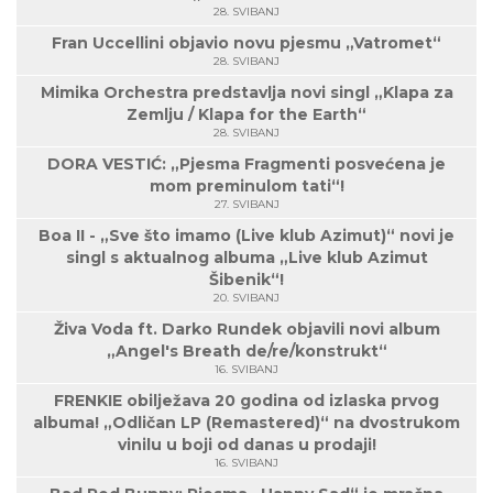
28. SVIBANJ
Fran Uccellini objavio novu pjesmu „Vatromet“
28. SVIBANJ
Mimika Orchestra predstavlja novi singl „Klapa za
Zemlju / Klapa for the Earth“
28. SVIBANJ
DORA VESTIĆ: „Pjesma Fragmenti posvećena je
mom preminulom tati“!
27. SVIBANJ
Boa II - „Sve što imamo (Live klub Azimut)“ novi je
singl s aktualnog albuma „Live klub Azimut
Šibenik“!
20. SVIBANJ
Živa Voda ft. Darko Rundek objavili novi album
„Angel's Breath de/re/konstrukt“
16. SVIBANJ
FRENKIE obilježava 20 godina od izlaska prvog
albuma! „Odličan LP (Remastered)“ na dvostrukom
vinilu u boji od danas u prodaji!
16. SVIBANJ