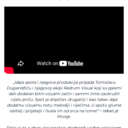
„Ideja spota i njegova produkcija pripada Tomislavu
Dugandžiću i njegovoj ekipi Redrum Visual koji su pjesmi
dali dodatan bitni vizualni začin i samim time zaokružili
cijelu priču. Spot je atipičan, drugačiji i kao takav daje
dodatnu vizualnu notu melodiji i riječima. U spotu glume
obitelj i prijatelji i hvala im od srca na tome!“
– rekao je
Hrvoje.