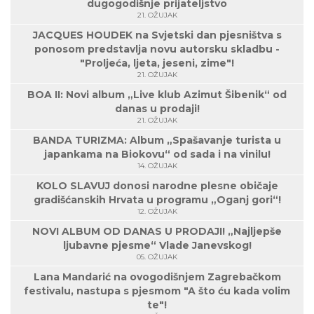
dugogodišnje prijateljstvo
21. OŽUJAK
JACQUES HOUDEK na Svjetski dan pjesništva s
ponosom predstavlja novu autorsku skladbu -
"Proljeća, ljeta, jeseni, zime"!
21. OŽUJAK
BOA II: Novi album „Live klub Azimut Šibenik“ od
danas u prodaji!
21. OŽUJAK
BANDA TURIZMA: Album „Spašavanje turista u
japankama na Biokovu“ od sada i na vinilu!
14. OŽUJAK
KOLO SLAVUJ donosi narodne plesne običaje
gradišćanskih Hrvata u programu „Oganj gori“!
12. OŽUJAK
NOVI ALBUM OD DANAS U PRODAJI! „Najljepše
ljubavne pjesme“ Vlade Janevskog!
05. OŽUJAK
Lana Mandarić na ovogodišnjem Zagrebačkom
festivalu, nastupa s pjesmom "A što ću kada volim
te"!