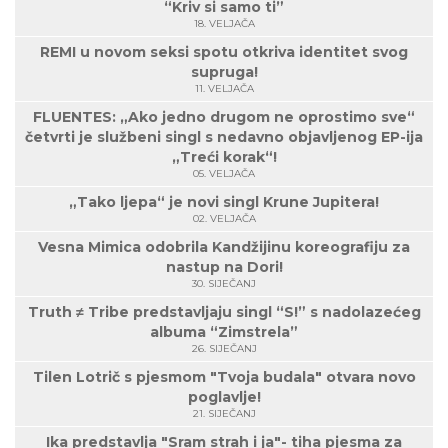
“Kriv si samo ti”
18. VELJAČA
REMI u novom seksi spotu otkriva identitet svog
supruga!
11. VELJAČA
FLUENTES: „Ako jedno drugom ne oprostimo sve“
četvrti je službeni singl s nedavno objavljenog EP-ija
„Treći korak“!
05. VELJAČA
„Tako ljepa“ je novi singl Krune Jupitera!
02. VELJAČA
Vesna Mimica odobrila Kandžijinu koreografiju za
nastup na Dori!
30. SIJEČANJ
Truth ≠ Tribe predstavljaju singl “S!” s nadolazećeg
albuma “Zimstrela”
26. SIJEČANJ
Tilen Lotrič s pjesmom "Tvoja budala" otvara novo
poglavlje!
21. SIJEČANJ
Ika predstavlja "Sram strah i ja"- tiha pjesma za