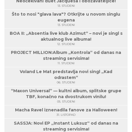
Neočekivani duet Jacquesa i obožavateljice!
13. STUDENI
Što to nosi "glava lava"? Otkrijte u novom singlu
eugena
13. STUDENI
BOA II: „Absentia live klub Azimut“ – novi je singl s
aktualnog live albuma!
12. STUDENI
PROJECT MILLION:Album „Kontrola“ od danas na
streaming servisima!
11. STUDENI
Voland Le Mat predstavlja novi singl „Kad
odrastem“
06. STUDENI
“Maxon Universal” — kultni album, splitske grupe
TBF, konačno na dvostrukom vinilu!
05. STUDENI
Macha Ravel iznenadila fanove za Halloween!
31. LISTOPAD
SASSJA: Novi EP „Instant Luksuz“ od danas na
streaming servisima!