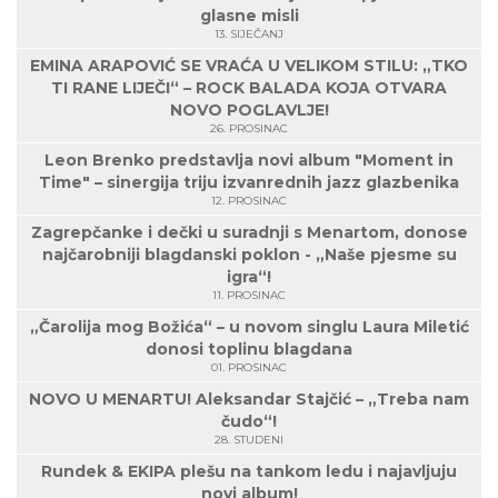
glasne misli
13. SIJEČANJ
EMINA ARAPOVIĆ SE VRAĆA U VELIKOM STILU: „TKO
TI RANE LIJEČI“ – ROCK BALADA KOJA OTVARA
NOVO POGLAVLJE!
26. PROSINAC
Leon Brenko predstavlja novi album "Moment in
Time" – sinergija triju izvanrednih jazz glazbenika
12. PROSINAC
Zagrepčanke i dečki u suradnji s Menartom, donose
najčarobniji blagdanski poklon - „Naše pjesme su
igra“!
11. PROSINAC
„Čarolija mog Božića“ – u novom singlu Laura Miletić
donosi toplinu blagdana
01. PROSINAC
NOVO U MENARTU! Aleksandar Stajčić – „Treba nam
čudo“!
28. STUDENI
Rundek & EKIPA plešu na tankom ledu i najavljuju
novi album!