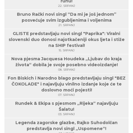
ruhu!
22. SRPANJ
Bruno Rački novi singl “Da mi je još jednom”
posvećuje svim izgubljenima i voljenima
21. SRPANJ
GLISTE predstavljaju novi singl "Paprika": Viralni
slovenski duo donosi najotkačeniji okus ljeta i stiže
na SHIP festival!
15. SRPANJ
Nova pjesma Jacquesa Houdeka „Ljubav do kraja
života“ dobila je svoje posebno videoizdanje!
08. SRPANJ
Fon Biskich i Narodno blago predstavljaju singl "BEZ
ČOKOLADE" i najavljuju vinilno izdanje koje će te
doslovno moći pojesti!
07. SRPANJ
Rundek & Ekipa s pjesmom „Rijeka“ najavljuju
Šalatu!
03. SRPANJ
Legenda zagorske glazbe, Rajko Suhodolčan
predstavlja novi singl „Uspomene“!