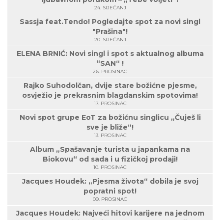
24. SIJEČANJ
Sassja feat.Tendo! Pogledajte spot za novi singl
"Prašina"!
20. SIJEČANJ
ELENA BRNIĆ: Novi singl i spot s aktualnog albuma
“SAN“ !
26. PROSINAC
Rajko Suhodolčan, dvije stare božićne pjesme,
osvježio je prekrasnim blagdanskim spotovima!
17. PROSINAC
Novi spot grupe EoT za božićnu singlicu „Čuješ li
sve je bliže“!
13. PROSINAC
Album „Spašavanje turista u japankama na
Biokovu“ od sada i u fizičkoj prodaji!
10. PROSINAC
Jacques Houdek: „Pjesma života“ dobila je svoj
popratni spot!
09. PROSINAC
Jacques Houdek: Najveći hitovi karijere na jednom