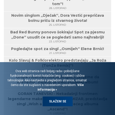
tom“!
28. LISTOPAD
Novim singlom „Dječak“, Dora Vestić prepričava
bolnu priču iz stvarnog života!
25. LISTOPAD
Bad Red Bunny ponovo šokiraju! Spot za pjesmu
„Done“ usudit će se pogledati samo najhrabriji!
23. LISTOPAD
Pogledajte spot za singl „Osmijeh“ Elene Brnić!
21. LISTOPAD
Kolo Slavuj & Folklorelektro predstavjaju „Ja Roža
(TonZa Remix)“!
18. LISTOPAD
Ova web stranica radi boljeg rada i poboljšane
funkcionalnosti koristi kolačiće (eng. cookies) i slične
Grupa Fluentes novim singlom „Vrijeme da
tehnologije. Ako nastavite s pregledom stranice, smatrat
krenemo“ najavljuje treći studijski album!
ćemo da ste suglasni s navedenom uporabom.
Više
17. LISTOPAD
informacija »
GORAN TANEVSKI - Nekadašnji frontmen
legendarne makedonske grupe MIZAR, predstavlja
SLAŽEM SE
singl „Wish a man“ s nadolazećeg albuma
„Ascend“!
11. LISTOPAD