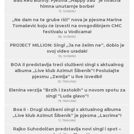
Bad Red Bunny: Pjesma „Happy Sad“ je mračna
himna unutarnje borbe!
13. SVIBANJ
„Ne dam na te grube riči“ nova je pjesma Marine
Tomašević koju će izvesti na ovogodišnjem CMC
festivalu u Vodicama!
06. SVIBANJ
PROJECT MILLION: Singl „Ja ne želim ne“, dobio je
svoj video uradak!
05. SVIBANJ
BOA II predstavlja treći službeni singl s aktualnog
albuma „Live klub Azimut Šibenik“! Poslušajte
pjesmu „Zemlja“ u live izvedbi!
30. TRAVANJ
Elenina verzija “Brzih i žestokih“ u novom spotu za
singl “Luda glavo“!
19. TRAVANJ
Boa II - Drugi službeni singl s aktualnog albuma
„Live klub Azimut Šibenik“ je pjesma „Lacrima“!
11. TRAVANJ
Rajko Suhodolčan predstavlja novi singl i spot –