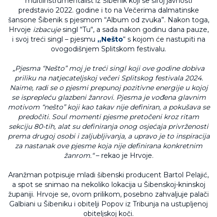
multiinstrumentalist iz Šibenik koji se široj javnosti
predstavio 2022. godine i to na Večerima dalmatinske
šansone Šibenik s pjesmom “Album od zvuka”. Nakon toga,
Hrvoje
izbacuje
singl “Tu“, a sada nakon godinu dana pauze,
i svoj treći singl – pjesmu
„Nešto
“ s kojom će nastupiti na
ovogodišnjem Splitskom festivalu.
„Pjesma “Nešto” moj je treći singl koji ove godine dobiva
priliku na natjecateljskoj večeri Splitskog festivala 2024.
Naime, radi se o pjesmi prepunoj pozitivne energije u kojoj
se isprepleću glazbeni žanrovi. Pjesma je vođena glavnim
motivom “nešto” koji kao takav nije definiran, a pokušava se
predočiti. Soul momenti pjesme pretočeni kroz ritam
sekciju 80-tih, alat su definiranja onog osjećaja privrženosti
prema drugoj osobi i zaljubljivanja, a upravo je to inspiracija
za nastanak ove pjesme koja nije definirana konkretnim
žanrom.“
– rekao je Hrvoje.
Aranžman potpisuje mladi šibenski producent Bartol Pelajić,
a spot se snimao na nekoliko lokacija u Šibenskoj-kninskoj
županiji. Hrvoje se, ovom prilikom, posebno zahvaljuje palači
Galbiani u Šibeniku i obitelji Popov iz Tribunja na ustupljenoj
obiteljskoj koči.