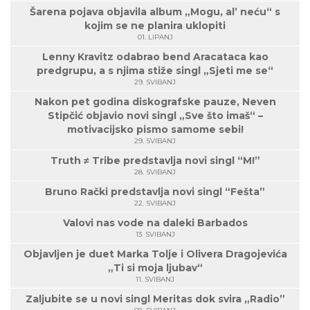
Šarena pojava objavila album „Mogu, al’ neću“ s
kojim se ne planira uklopiti
01. LIPANJ
Lenny Kravitz odabrao bend Aracataca kao
predgrupu, a s njima stiže singl „Sjeti me se“
29. SVIBANJ
Nakon pet godina diskografske pauze, Neven
Stipčić objavio novi singl „Sve što imaš“ –
motivacijsko pismo samome sebi!
29. SVIBANJ
Truth ≠ Tribe predstavlja novi singl “M!”
28. SVIBANJ
Bruno Rački predstavlja novi singl “Fešta”
22. SVIBANJ
Valovi nas vode na daleki Barbados
13. SVIBANJ
Objavljen je duet Marka Tolje i Olivera Dragojevića
„Ti si moja ljubav“
11. SVIBANJ
Zaljubite se u novi singl Meritas dok svira „Radio”