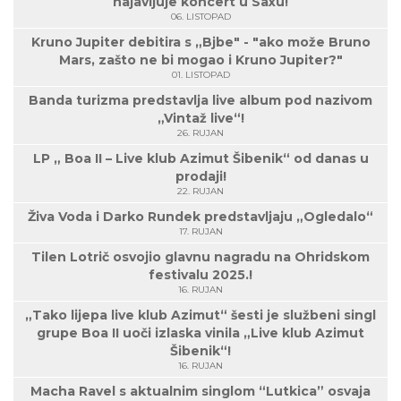
najavljuje koncert u Saxu!
06. LISTOPAD
Kruno Jupiter debitira s „Bjbe" - "ako može Bruno
Mars, zašto ne bi mogao i Kruno Jupiter?"
01. LISTOPAD
Banda turizma predstavlja live album pod nazivom
„Vintaž live“!
26. RUJAN
LP „ Boa II – Live klub Azimut Šibenik“ od danas u
prodaji!
22. RUJAN
Živa Voda i Darko Rundek predstavljaju „Ogledalo“
17. RUJAN
Tilen Lotrič osvojio glavnu nagradu na Ohridskom
festivalu 2025.!
16. RUJAN
„Tako lijepa live klub Azimut“ šesti je službeni singl
grupe Boa II uoči izlaska vinila „Live klub Azimut
Šibenik“!
16. RUJAN
Macha Ravel s aktualnim singlom “Lutkica” osvaja