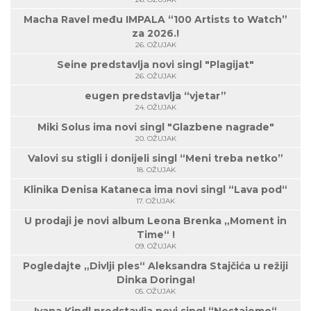
Macha Ravel među IMPALA “100 Artists to Watch”
za 2026.!
26. OŽUJAK
Seine predstavlja novi singl "Plagijat"
26. OŽUJAK
eugen predstavlja “vjetar”
24. OŽUJAK
Miki Solus ima novi singl "Glazbene nagrade"
20. OŽUJAK
Valovi su stigli i donijeli singl “Meni treba netko”
18. OŽUJAK
Klinika Denisa Kataneca ima novi singl “Lava pod“
17. OŽUJAK
U prodaji je novi album Leona Brenka „Moment in
Time“ !
09. OŽUJAK
Pogledajte „Divlji ples“ Aleksandra Stajčića u režiji
Dinka Doringa!
05. OŽUJAK