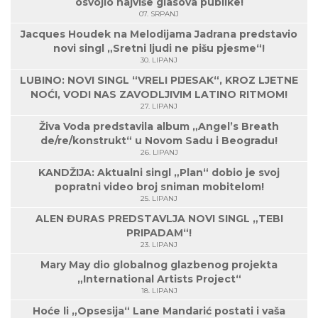
osvojio najviše glasova publike!
07. SRPANJ
Jacques Houdek na Melodijama Jadrana predstavio
novi singl „Sretni ljudi ne pišu pjesme“!
30. LIPANJ
LUBINO: NOVI SINGL “VRELI PIJESAK“, KROZ LJETNE
NOĆI, VODI NAS ZAVODLJIVIM LATINO RITMOM!
27. LIPANJ
Živa Voda predstavila album „Angel’s Breath
de/re/konstrukt“ u Novom Sadu i Beogradu!
26. LIPANJ
KANDŽIJA: Aktualni singl „Plan“ dobio je svoj
popratni video broj sniman mobitelom!
25. LIPANJ
ALEN ĐURAS PREDSTAVLJA NOVI SINGL „TEBI
PRIPADAM“!
23. LIPANJ
Mary May dio globalnog glazbenog projekta
„International Artists Project“
18. LIPANJ
Hoće li „Opsesija“ Lane Mandarić postati i vaša