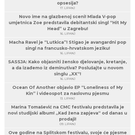
opsesija?
17. LIPANJ
Novo ime na glazbenoj sceni! Mlada V-pop
umjetnica Zoe predstavila debitantski singl “Hit My
Head” u Zagrebu!
16. LIPANJ
Macha Ravel je “Lutkica”! Stigao je avangardni pop
singl na francusko-hrvatskom jeziku!
16. LIPANJ
SASSJA: Kako objasniti žensko djelovanje, kretanje,
a da izađemo iz deminutiva? Poslušajte u novom
singlu „XX“!
16. LIPANJ
Ocean Of Another objavio EP “Loneliness of My
Kin” i videospot za naslovnu pjesmu
13. LIPANJ
Marina Tomašević na CMC festivalu predstavila je
novi studijski album! „Kad žena zapjeva“ od danas u
prodaji!
09. LIPANJ
Ove godine na Splitskom festivalu, svoje će pjesme