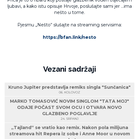
Priča je to o ribaru koji postaje glazbenik vođen osjećajem
ljubavi, a kako istu opisuje Hrvoje, poslušajte sami jer ...ima
nešto u tome.
Pjesmu „Nešto“ slušajte na streaming servisima:
https://bfan.link/nesto
Vezani sadržaji
Kruno Jupiter predstavlja remiks singla "Sunčanica"
06. KOLOVOZ
MARKO TOMASOVIĆ NOVIM SINGLOM "TATA MOJ"
ODAJE POČAST SVOM OCU I OTVARA NOVO
GLAZBENO POGLAVLJE
24. SRPANJ
„Tajland“ se vratio kao remix. Nakon pola milijuna
streamova hit Repera iz sobe i Anne Moor u novom