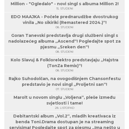
Million - "Ogledalo" - novi singl s albuma Million 2!
15. STUDENI
EDO MAAJKA - Počele prednarudžbe dvostrukog
vinila „No sikiriki (Remastered 2024.)“!
08. STUDENI
Goran Tanevski predstavlja drugi službeni singl s
nadolazećeg albuma „Ascend“! Pogledajte spot za
pjesmu „Sreken den“!
08. STUDENI
Kolo Slavuj & Folklorelektro predstavjaju „Hajstra
(TonZa Remix)“!
08. STUDENI
Rajko Suhodolčan, na ovogodišnjem Chansonfestu
predstavio je novi singl „Proljetni san“!
07. STUDENI
Marolt u novom singlu „Voljena“, pleše između
svjetlosti i tame!
28. LISTOPAD
Debitantski album „Vol.2“, mladih kreativaca iz
benda Toni.Drama dostupan je na streaming
servisima! Pogledajte spot za pjesmu „Ima nešto u