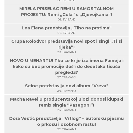
08. SVIBANJ
MIRELA PRISELAC REMI U SAMOSTALNOM
PROJEKTU: Remi „Gola” s „Djevojkama”!
05. SVIBANJ
Lea Elena predstavlja „Tiho na prstima“
04. SVIBANJ
Grupa Kolodvor predstavlja novi spot i singl „Ti si
rijeka“!
28. TRAVANJ
NOVO U MENARTU! Tko se krije iza imena Fameja i
kako su bez promocije došli do desetaka tisuća
pregleda?
27. TRAVANJ
Seine predstavlja novi album "Vreva"
24. TRAVANJ
Macha Ravel u producentskoj ulozi donosi klupski
remix singla “Pasegoni”!
24. TRAVANJ
Dora Vestić predstavlja “Vrtlog” – autorsku pjesmu
o prkosu i osobnom rastu!
22. TRAVANJ