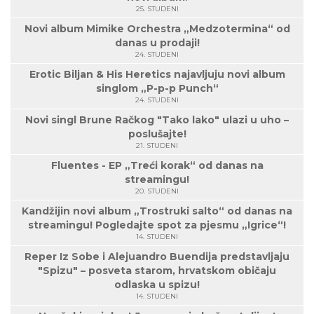
25. STUDENI
Novi album Mimike Orchestra „Medzotermina“ od
danas u prodaji!
24. STUDENI
Erotic Biljan & His Heretics najavljuju novi album
singlom „P-p-p Punch“
24. STUDENI
Novi singl Brune Račkog "Tako lako" ulazi u uho –
poslušajte!
21. STUDENI
Fluentes - EP „Treći korak“ od danas na
streamingu!
20. STUDENI
Kandžijin novi album „Trostruki salto“ od danas na
streamingu! Pogledajte spot za pjesmu „Igrice“!
14. STUDENI
Reper Iz Sobe i Alejuandro Buendija predstavljaju
"Spizu" – posveta starom, hrvatskom običaju
odlaska u spizu!
14. STUDENI