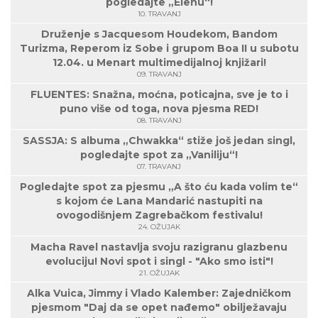
pogledajte „Elenu“!
10. TRAVANJ
Druženje s Jacquesom Houdekom, Bandom
Turizma, Reperom iz Sobe i grupom Boa II u subotu
12.04. u Menart multimedijalnoj knjižari!
09. TRAVANJ
FLUENTES: Snažna, moćna, poticajna, sve je to i
puno više od toga, nova pjesma RED!
08. TRAVANJ
SASSJA: S albuma „Chwakka“ stiže još jedan singl,
pogledajte spot za „Vaniliju“!
07. TRAVANJ
Pogledajte spot za pjesmu „A što ću kada volim te“
s kojom će Lana Mandarić nastupiti na
ovogodišnjem Zagrebačkom festivalu!
24. OŽUJAK
Macha Ravel nastavlja svoju razigranu glazbenu
evoluciju! Novi spot i singl - "Ako smo isti"!
21. OŽUJAK
Alka Vuica, Jimmy i Vlado Kalember: Zajedničkom
pjesmom "Daj da se opet nađemo" obilježavaju