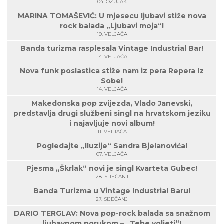
04. OŽUJAK
MARINA TOMAŠEVIĆ: U mjesecu ljubavi stiže nova
rock balada „Ljubavi moja“!
19. VELJAČA
Banda turizma rasplesala Vintage Industrial Bar!
14. VELJAČA
Nova funk poslastica stiže nam iz pera Repera Iz
Sobe!
14. VELJAČA
Makedonska pop zvijezda, Vlado Janevski,
predstavlja drugi službeni singl na hrvatskom jeziku
i najavljuje novi album!
11. VELJAČA
Pogledajte „Iluzije“ Sandra Bjelanovića!
07. VELJAČA
Pjesma „Škrlak“ novi je singl Kvarteta Gubec!
28. SIJEČANJ
Banda Turizma u Vintage Industrial Baru!
27. SIJEČANJ
DARIO TERGLAV: Nova pop-rock balada sa snažnom
ljubavnom porukom – „Tebe voljeti“!