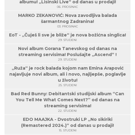
albumu! „Lisinski Live“ od danas u prodaji!
06. PROSINAC
MARKO ZEKANOVIĆ: Nova zavodljiva balada
šarmantnog Zadranina!
03. PROSINAC
EoT - „Čuješ li sve je bliže“ je nova božićna singlica!
29. STUDENI
Novi album Gorana Tanevskog od danas na
streaming servisima! Poslušajte „Ascend“ !
29. STUDENI
„Ruža“ je rock balada kojom nam Emina Arapović
najavljuje novi album, ali i novo, najljepše, poglavlje
u životu!
25. STUDENI
Bad Red Bunny: Debitantski studijski album “Can
You Tell Me What Comes Next?” od danas na
streaming servisima!
22. STUDENI
EDO MAAJKA - Dvostruki LP „No sikiriki
(Remastered 2024.)“ od danas u prodaji!
15. STUDENI