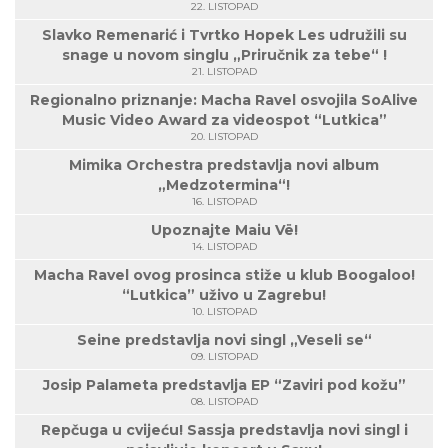
22. LISTOPAD
Slavko Remenarić i Tvrtko Hopek Les udružili su
snage u novom singlu „Priručnik za tebe“ !
21. LISTOPAD
Regionalno priznanje: Macha Ravel osvojila SoAlive
Music Video Award za videospot “Lutkica”
20. LISTOPAD
Mimika Orchestra predstavlja novi album
„Medzotermina“!
16. LISTOPAD
Upoznajte Maiu Vë!
14. LISTOPAD
Macha Ravel ovog prosinca stiže u klub Boogaloo!
“Lutkica” uživo u Zagrebu!
10. LISTOPAD
Seine predstavlja novi singl „Veseli se“
09. LISTOPAD
Josip Palameta predstavlja EP “Zaviri pod kožu”
08. LISTOPAD
Repčuga u cvijeću! Sassja predstavlja novi singl i