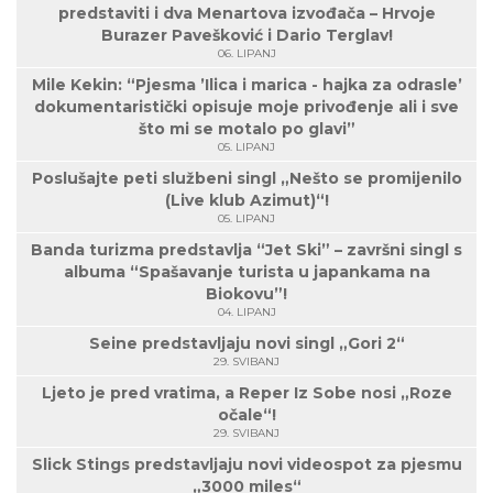
predstaviti i dva Menartova izvođača – Hrvoje
Burazer Pavešković i Dario Terglav!
06. LIPANJ
Mile Kekin: “Pjesma ’Ilica i marica - hajka za odrasle’
dokumentaristički opisuje moje privođenje ali i sve
što mi se motalo po glavi”
05. LIPANJ
Poslušajte peti službeni singl „Nešto se promijenilo
(Live klub Azimut)“!
05. LIPANJ
Banda turizma predstavlja “Jet Ski” – završni singl s
albuma “Spašavanje turista u japankama na
Biokovu”!
04. LIPANJ
Seine predstavljaju novi singl „Gori 2“
29. SVIBANJ
Ljeto je pred vratima, a Reper Iz Sobe nosi „Roze
očale“!
29. SVIBANJ
Slick Stings predstavljaju novi videospot za pjesmu
„3000 miles“