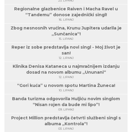
23. LIPANJ
Regionalne glazbenice Raiven i Macha Ravel u
“Tandemu” donose zajednički singl!
16. LIPANJ
Zbog nesnosnih vrućina, Krunu Jupitera udarila je
„Sunčanica“!
15. LIPANJ
Reper iz sobe predstavlja novi singl - Moj život je
san!
12. LIPANJ
Klinika Denisa Kataneca u najmračnijem izdanju
dosad na novom albumu „Ununani“
12. LIPANJ
“Gori kuća” u novom spotu Martina Žuneca!
10. LIPANJ
Banda turizma odgovorila Huljiću novim singlom
“Nisan rojen da bude mi lipo”!
09. LIPANJ
Project Million predstavlja četvrti službeni singl s
albuma „Kontrola“!
03. LIPANJ