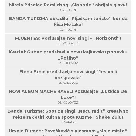
Mirela Priselac Remi zbog „Slobode“ obrijala glavu!
03. RUJAN
BANDA TURIZMA obradila “Pljačkam turiste” benda
Kiša Metaka!
02. RUJAN
FLUENTES: Poslušajte novi singl – „Horizonti“!
25. KOLOVOZ
Kvartet Gubec predstavlja novu kajkavsku popevku
„Potiho“
18. KOLOVOZ
Elena Brnić predstavlja novi singl "Jesam li
prespavala"
18. KOLOVOZ
NOVI ALBUM MACHE RAVEL! Poslušajte „Lutkica De
Luxe“!
06. KOLOVOZ
Banda Turizma: Spot za singl „Neću radit“ kreativno
rekreira četiri kultna spota Kuzme i Shake Zulu!
11. SRPANJ
Hrvoje Burazer Pavešković s pjesmom „Moje misto“