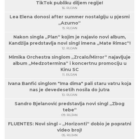
TikTok publiku diljem regije!
16. RUJAN
Lea Elena donosi after summer nostalgiju u pjesmi
„Azurno“
15. RUJAN
Nakon singla „Plan“ kojim je najavio novi album,
Kandžija predstavlja novi singl imena „Mate Rimac“!
12. RUJAN
Mimika Orchestra singlom „Zrcalo/Mirror“ najavljuje
album „Medzotermina“ i koncertnu promociju u
Kinu SC
11. RUJAN
Ivana Banfić singlom "Ima dima" pali staru vatru koja
nas je devedesetih nosila do jutra
10. RUJAN
Sandro Bjelanović predstavlja novi singl „Zbog
tebe“
09. RUJAN
FLUENTES: Novi singl – „Horizonti“ dobio je popratni
video broj!
05. RUJAN