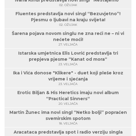
Ivana Kindl predstavlja novi singl “Nestajemo“
02. OŽUJAK
Fluentes predstavlja novi singl “Bezuvjetno”!
Pjesmu o ljubavi na kraju svijeta!
02. OŽUJAK
Šarena pojava novom singlu ne zna reći ne – ni vi
nećete moći!
27. VELJAČA
Istarska umjetnica Elis Lovrić predstavlja tri
prepjeva pjesme “Kanat od mora“
23. VELJAČA
Ika i Vića donose "Klikere" - duet koji pleše kroz
vrijeme i sjećanja
23. VELJAČA
Erotic Biljan & His Heretics imaju novi album
“Practical Sinners“
20. VELJAČA
Martin Žunec ima novi singl “Netko bolji” popraćen
svemirskim spotom
18. VELJAČA
Aracataca predstavlja spot i radio verziju singla