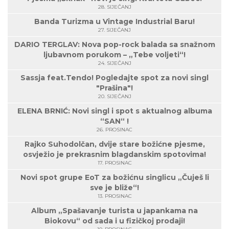
28. SIJEČANJ
Banda Turizma u Vintage Industrial Baru!
27. SIJEČANJ
DARIO TERGLAV: Nova pop-rock balada sa snažnom
ljubavnom porukom – „Tebe voljeti“!
24. SIJEČANJ
Sassja feat.Tendo! Pogledajte spot za novi singl
"Prašina"!
20. SIJEČANJ
ELENA BRNIĆ: Novi singl i spot s aktualnog albuma
“SAN“ !
26. PROSINAC
Rajko Suhodolčan, dvije stare božićne pjesme,
osvježio je prekrasnim blagdanskim spotovima!
17. PROSINAC
Novi spot grupe EoT za božićnu singlicu „Čuješ li
sve je bliže“!
13. PROSINAC
Album „Spašavanje turista u japankama na
Biokovu“ od sada i u fizičkoj prodaji!