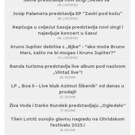
Seine predstavlja novi singl „Veseli se“
09. LISTOPAD
Josip Palameta predstavlja EP “Zaviri pod kožu”
08. LISTOPAD
Repčuga u cvijeću! Sassja predstavlja novi singl i
najavljuje koncert u Saxu!
06. LISTOPAD
Kruno Jupiter debitira s „Bjbe" - "ako može Bruno
Mars, zašto ne bi mogao i Kruno Jupiter?"
01. LISTOPAD
Banda turizma predstavlja live album pod nazivom
„Vintaž live“!
26. RUJAN
LP „ Boa II – Live klub Azimut Šibenik“ od danas u
prodaji!
22. RUJAN
Živa Voda i Darko Rundek predstavljaju „Ogledalo“
17. RUJAN
Tilen Lotrič osvojio glavnu nagradu na Ohridskom
festivalu 2025.!
16. RUJAN