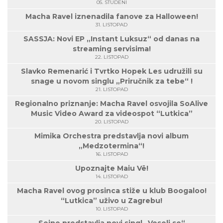
05. STUDENI
Macha Ravel iznenadila fanove za Halloween!
31. LISTOPAD
SASSJA: Novi EP „Instant Luksuz“ od danas na
streaming servisima!
22. LISTOPAD
Slavko Remenarić i Tvrtko Hopek Les udružili su
snage u novom singlu „Priručnik za tebe“ !
21. LISTOPAD
Regionalno priznanje: Macha Ravel osvojila SoAlive
Music Video Award za videospot “Lutkica”
20. LISTOPAD
Mimika Orchestra predstavlja novi album
„Medzotermina“!
16. LISTOPAD
Upoznajte Maiu Vë!
14. LISTOPAD
Macha Ravel ovog prosinca stiže u klub Boogaloo!
“Lutkica” uživo u Zagrebu!
10. LISTOPAD