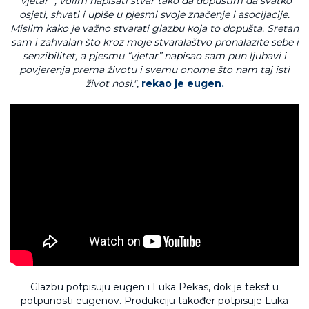
“vjetar” , volim napisati stvar tako da dopustim da svatko
osjeti, shvati i upiše u pjesmi svoje značenje i asocijacije.
Mislim kako je važno stvarati glazbu koja to dopušta. Sretan
sam i zahvalan što kroz moje stvaralaštvo pronalazite sebe i
senzibilitet, a pjesmu “vjetar” napisao sam pun ljubavi i
povjerenja prema životu i svemu onome što nam taj isti
život nosi."
,
rekao je eugen.
Glazbu potpisuju eugen i Luka Pekas, dok je tekst u
potpunosti eugenov. Produkciju također potpisuje Luka