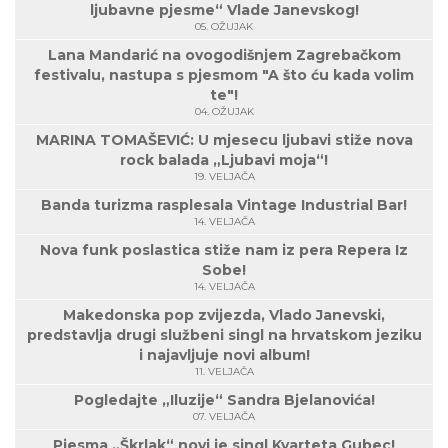
ljubavne pjesme“ Vlade Janevskog!
05. OŽUJAK
Lana Mandarić na ovogodišnjem Zagrebačkom
festivalu, nastupa s pjesmom "A što ću kada volim
te"!
04. OŽUJAK
MARINA TOMAŠEVIĆ: U mjesecu ljubavi stiže nova
rock balada „Ljubavi moja“!
19. VELJAČA
Banda turizma rasplesala Vintage Industrial Bar!
14. VELJAČA
Nova funk poslastica stiže nam iz pera Repera Iz
Sobe!
14. VELJAČA
Makedonska pop zvijezda, Vlado Janevski,
predstavlja drugi službeni singl na hrvatskom jeziku
i najavljuje novi album!
11. VELJAČA
Pogledajte „Iluzije“ Sandra Bjelanovića!
07. VELJAČA
Pjesma „Škrlak“ novi je singl Kvarteta Gubec!