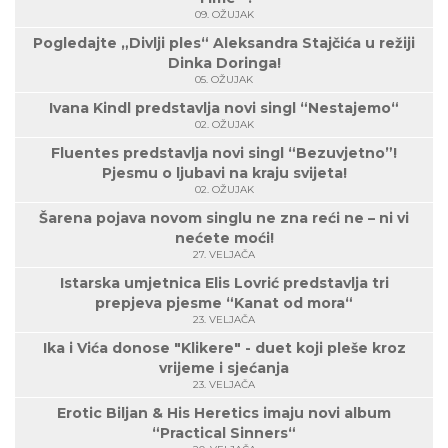
09. OŽUJAK
Pogledajte „Divlji ples“ Aleksandra Stajčića u režiji
Dinka Doringa!
05. OŽUJAK
Ivana Kindl predstavlja novi singl “Nestajemo“
02. OŽUJAK
Fluentes predstavlja novi singl “Bezuvjetno”!
Pjesmu o ljubavi na kraju svijeta!
02. OŽUJAK
Šarena pojava novom singlu ne zna reći ne – ni vi
nećete moći!
27. VELJAČA
Istarska umjetnica Elis Lovrić predstavlja tri
prepjeva pjesme “Kanat od mora“
23. VELJAČA
Ika i Vića donose "Klikere" - duet koji pleše kroz
vrijeme i sjećanja
23. VELJAČA
Erotic Biljan & His Heretics imaju novi album
“Practical Sinners“