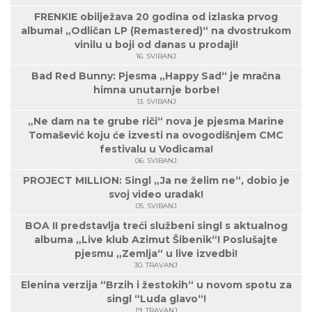
FRENKIE obilježava 20 godina od izlaska prvog
albuma! „Odličan LP (Remastered)“ na dvostrukom
vinilu u boji od danas u prodaji!
16. SVIBANJ
Bad Red Bunny: Pjesma „Happy Sad“ je mračna
himna unutarnje borbe!
13. SVIBANJ
„Ne dam na te grube riči“ nova je pjesma Marine
Tomašević koju će izvesti na ovogodišnjem CMC
festivalu u Vodicama!
06. SVIBANJ
PROJECT MILLION: Singl „Ja ne želim ne“, dobio je
svoj video uradak!
05. SVIBANJ
BOA II predstavlja treći službeni singl s aktualnog
albuma „Live klub Azimut Šibenik“! Poslušajte
pjesmu „Zemlja“ u live izvedbi!
30. TRAVANJ
Elenina verzija “Brzih i žestokih“ u novom spotu za
singl “Luda glavo“!
19. TRAVANJ