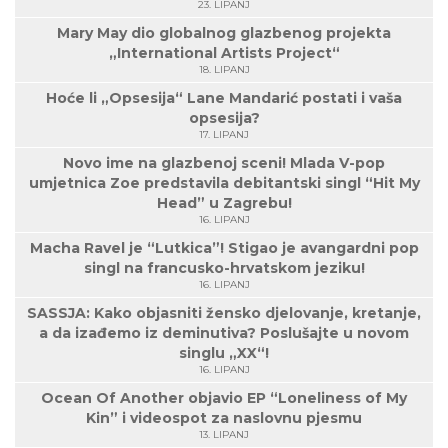
23. LIPANJ
Mary May dio globalnog glazbenog projekta
„International Artists Project“
18. LIPANJ
Hoće li „Opsesija“ Lane Mandarić postati i vaša
opsesija?
17. LIPANJ
Novo ime na glazbenoj sceni! Mlada V-pop
umjetnica Zoe predstavila debitantski singl “Hit My
Head” u Zagrebu!
16. LIPANJ
Macha Ravel je “Lutkica”! Stigao je avangardni pop
singl na francusko-hrvatskom jeziku!
16. LIPANJ
SASSJA: Kako objasniti žensko djelovanje, kretanje,
a da izađemo iz deminutiva? Poslušajte u novom
singlu „XX“!
16. LIPANJ
Ocean Of Another objavio EP “Loneliness of My
Kin” i videospot za naslovnu pjesmu
13. LIPANJ