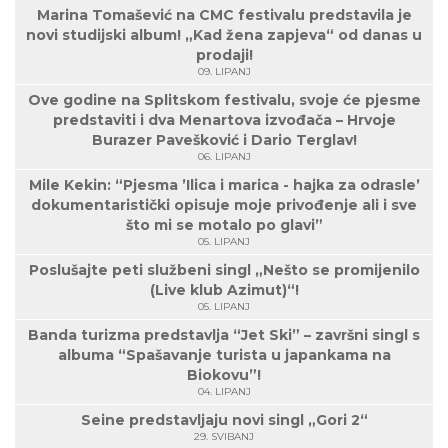
Marina Tomašević na CMC festivalu predstavila je
novi studijski album! „Kad žena zapjeva“ od danas u
prodaji!
09. LIPANJ
Ove godine na Splitskom festivalu, svoje će pjesme
predstaviti i dva Menartova izvođača – Hrvoje
Burazer Pavešković i Dario Terglav!
06. LIPANJ
Mile Kekin: “Pjesma ’Ilica i marica - hajka za odrasle’
dokumentaristički opisuje moje privođenje ali i sve
što mi se motalo po glavi”
05. LIPANJ
Poslušajte peti službeni singl „Nešto se promijenilo
(Live klub Azimut)“!
05. LIPANJ
Banda turizma predstavlja “Jet Ski” – završni singl s
albuma “Spašavanje turista u japankama na
Biokovu”!
04. LIPANJ
Seine predstavljaju novi singl „Gori 2“
29. SVIBANJ