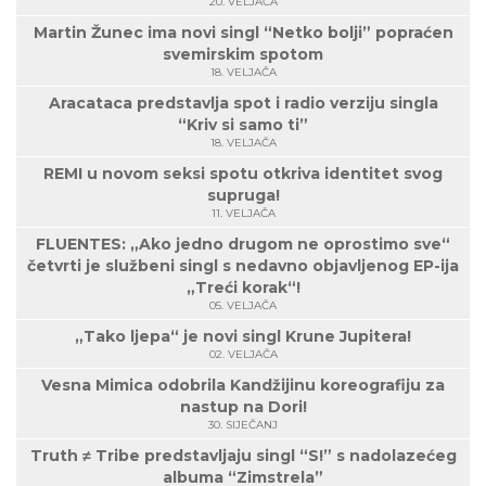
20. VELJAČA
Martin Žunec ima novi singl “Netko bolji” popraćen
svemirskim spotom
18. VELJAČA
Aracataca predstavlja spot i radio verziju singla
“Kriv si samo ti”
18. VELJAČA
REMI u novom seksi spotu otkriva identitet svog
supruga!
11. VELJAČA
FLUENTES: „Ako jedno drugom ne oprostimo sve“
četvrti je službeni singl s nedavno objavljenog EP-ija
„Treći korak“!
05. VELJAČA
„Tako ljepa“ je novi singl Krune Jupitera!
02. VELJAČA
Vesna Mimica odobrila Kandžijinu koreografiju za
nastup na Dori!
30. SIJEČANJ
Truth ≠ Tribe predstavljaju singl “S!” s nadolazećeg
albuma “Zimstrela”