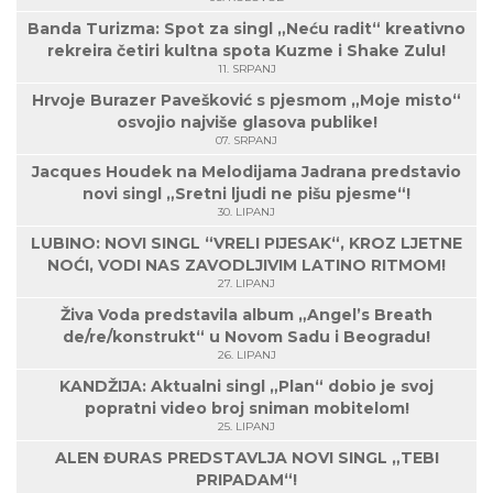
Banda Turizma: Spot za singl „Neću radit“ kreativno
rekreira četiri kultna spota Kuzme i Shake Zulu!
11. SRPANJ
Hrvoje Burazer Pavešković s pjesmom „Moje misto“
osvojio najviše glasova publike!
07. SRPANJ
Jacques Houdek na Melodijama Jadrana predstavio
novi singl „Sretni ljudi ne pišu pjesme“!
30. LIPANJ
LUBINO: NOVI SINGL “VRELI PIJESAK“, KROZ LJETNE
NOĆI, VODI NAS ZAVODLJIVIM LATINO RITMOM!
27. LIPANJ
Živa Voda predstavila album „Angel’s Breath
de/re/konstrukt“ u Novom Sadu i Beogradu!
26. LIPANJ
KANDŽIJA: Aktualni singl „Plan“ dobio je svoj
popratni video broj sniman mobitelom!
25. LIPANJ
ALEN ĐURAS PREDSTAVLJA NOVI SINGL „TEBI
PRIPADAM“!