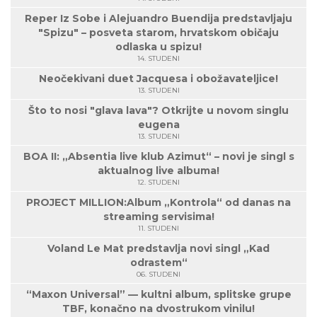
Reper Iz Sobe i Alejuandro Buendija predstavljaju
"Spizu" – posveta starom, hrvatskom običaju
odlaska u spizu!
14. STUDENI
Neočekivani duet Jacquesa i obožavateljice!
13. STUDENI
Što to nosi "glava lava"? Otkrijte u novom singlu
eugena
13. STUDENI
BOA II: „Absentia live klub Azimut“ – novi je singl s
aktualnog live albuma!
12. STUDENI
PROJECT MILLION:Album „Kontrola“ od danas na
streaming servisima!
11. STUDENI
Voland Le Mat predstavlja novi singl „Kad
odrastem“
06. STUDENI
“Maxon Universal” — kultni album, splitske grupe
TBF, konačno na dvostrukom vinilu!