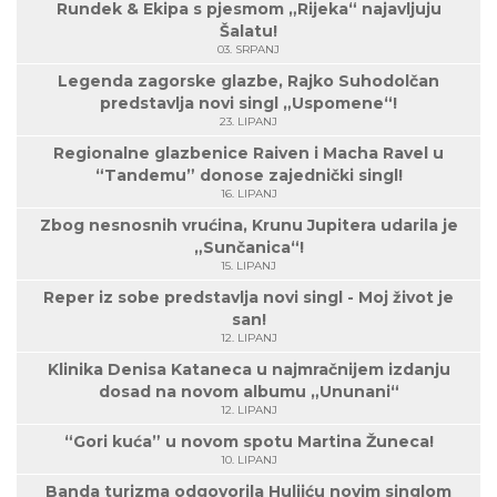
Rundek & Ekipa s pjesmom „Rijeka“ najavljuju
Šalatu!
03. SRPANJ
Legenda zagorske glazbe, Rajko Suhodolčan
predstavlja novi singl „Uspomene“!
23. LIPANJ
Regionalne glazbenice Raiven i Macha Ravel u
“Tandemu” donose zajednički singl!
16. LIPANJ
Zbog nesnosnih vrućina, Krunu Jupitera udarila je
„Sunčanica“!
15. LIPANJ
Reper iz sobe predstavlja novi singl - Moj život je
san!
12. LIPANJ
Klinika Denisa Kataneca u najmračnijem izdanju
dosad na novom albumu „Ununani“
12. LIPANJ
“Gori kuća” u novom spotu Martina Žuneca!
10. LIPANJ
Banda turizma odgovorila Huljiću novim singlom