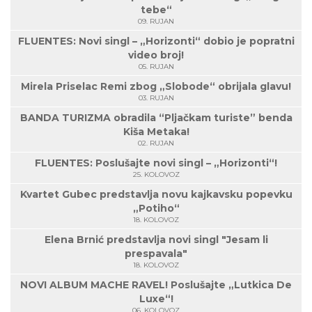
tebe“
09. RUJAN
FLUENTES: Novi singl – „Horizonti“ dobio je popratni
video broj!
05. RUJAN
Mirela Priselac Remi zbog „Slobode“ obrijala glavu!
03. RUJAN
BANDA TURIZMA obradila “Pljačkam turiste” benda
Kiša Metaka!
02. RUJAN
FLUENTES: Poslušajte novi singl – „Horizonti“!
25. KOLOVOZ
Kvartet Gubec predstavlja novu kajkavsku popevku
„Potiho“
18. KOLOVOZ
Elena Brnić predstavlja novi singl "Jesam li
prespavala"
18. KOLOVOZ
NOVI ALBUM MACHE RAVEL! Poslušajte „Lutkica De
Luxe“!
06. KOLOVOZ