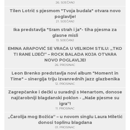
26. SIJEČANJ
Tilen Lotrič s pjesmom "Tvoja budala" otvara novo
poglavlje!
21. SIJEČANJ
Ika predstavlja "Sram strah i ja"- tiha pjesma za
glasne misli
13. SIJEČANJ
EMINA ARAPOVIĆ SE VRAĆA U VELIKOM STILU: „TKO
TI RANE LIJEČI“ – ROCK BALADA KOJA OTVARA
NOVO POGLAVLJE!
26. PROSINAC
Leon Brenko predstavlja novi album "Moment in
Time" – sinergija triju izvanrednih jazz glazbenika
12. PROSINAC
Zagrepčanke i dečki u suradnji s Menartom, donose
najčarobniji blagdanski poklon - „Naše pjesme su
igra“!
11. PROSINAC
„Čarolija mog Božića“ – u novom singlu Laura Miletić
donosi toplinu blagdana
01. PROSINAC