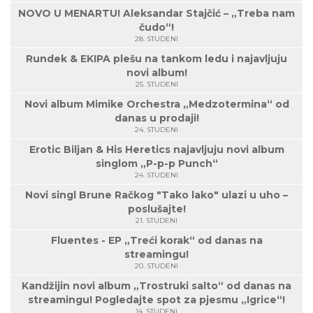
NOVO U MENARTU! Aleksandar Stajčić – „Treba nam
čudo“!
28. STUDENI
Rundek & EKIPA plešu na tankom ledu i najavljuju
novi album!
25. STUDENI
Novi album Mimike Orchestra „Medzotermina“ od
danas u prodaji!
24. STUDENI
Erotic Biljan & His Heretics najavljuju novi album
singlom „P-p-p Punch“
24. STUDENI
Novi singl Brune Račkog "Tako lako" ulazi u uho –
poslušajte!
21. STUDENI
Fluentes - EP „Treći korak“ od danas na
streamingu!
20. STUDENI
Kandžijin novi album „Trostruki salto“ od danas na
streamingu! Pogledajte spot za pjesmu „Igrice“!
14. STUDENI