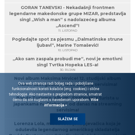
GORAN TANEVSKI - Nekadašnji frontmen
legendarne makedonske grupe MIZAR, predstavlja
singl „Wish a man“ s nadolazećeg albuma
„Ascend“!
11. LISTOPAD
Pogledajte spot za pjesmu „Dalmatinske strune
ljubavi“, Marine Tomašević!
10. LISTOPAD
„Ako sam zaspala probudi me“, novi je emotivni
singl Tvrtka Hopeka LES-a!
30. RUJAN
Novi album Maksima Mrvice! 12. studijski album
Ova web stranica radi boljeg rada i poboljšane
nakon šest godina, na streaming servisima!
funkcionalnosti koristi kolačiće (eng. cookies) i slične
27. RUJAN
tehnologije. Ako nastavite s pregledom stranice, smatrat
Banda Turizma: Album „Spašavanje turista u
ćemo da ste suglasni s navedenom uporabom.
Više
japankama na Biokovu“ od danas na streaming
informacija »
servisima!
27. RUJAN
SLAŽEM SE
Lorenza Lola, mlada rovinjska pjevačica koja je
oduševila legendarnog američkog skladatelja