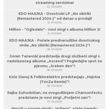
streaming servisima!
22. STUDENI
EDO MAAJKA - Dvostruki LP „No sikiriki
(Remastered 2024.)“ od danas u prodaji!
15. STUDENI
Million - "Ogledalo" - novi singl s albuma Million 2!
15. STUDENI
EDO MAAJKA - Počele prednarudžbe dvostrukog
vinila „No sikiriki (Remastered 2024.)“!
08. STUDENI
Goran Tanevski predstavlja drugi službeni singl s
nadolazećeg albuma „Ascend“! Pogledajte spot za
pjesmu „Sreken den“!
08. STUDENI
Kolo Slavuj & Folklorelektro predstavjaju „Hajstra
(TonZa Remix)“!
08. STUDENI
Rajko Suhodolčan, na ovogodišnjem Chansonfestu
predstavio je novi singl „Proljetni san“!
07. STUDENI
Marolt u novom singlu „Voljena“, pleše između