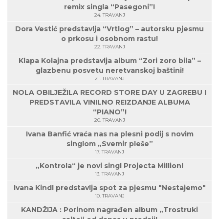
remix singla “Pasegoni”!
24. TRAVANJ
Dora Vestić predstavlja “Vrtlog” – autorsku pjesmu
o prkosu i osobnom rastu!
22. TRAVANJ
Klapa Kolajna predstavlja album “Zori zoro bila” –
glazbenu posvetu neretvanskoj baštini!
21. TRAVANJ
NOLA OBILJEŽILA RECORD STORE DAY U ZAGREBU I
PREDSTAVILA VINILNO REIZDANJE ALBUMA
“PIANO”!
20. TRAVANJ
Ivana Banfić vraća nas na plesni podij s novim
singlom „Svemir pleše”
17. TRAVANJ
„Kontrola“ je novi singl Projecta Million!
13. TRAVANJ
Ivana Kindl predstavlja spot za pjesmu "Nestajemo"
10. TRAVANJ
KANDŽIJA : Porinom nagrađen album „Trostruki