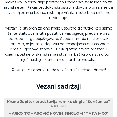
Pekas koji pjesmi daje prozračan i moderan zvuk idealan za
radijski eter. Pekas produkcijski ostavlja dovoljno praznine da
svaka riječ ima težinu, ništa nije višak, ali isto tako ništa ne
nedostaje.
“vjetar” je stvoren za one male usputne trenutke kad samo
želite stati, udahnuti i pustiti da vas osjećaj preuzme bez
potrebe da ga objašnjavate. Šapće nam da na trenutak
stanemo, osjetimo i dopustimo emocijama da nas vode.
Kroz eugenove stihove i zvuk glazba otvara prostor u
kojem postaje bliska, iskrena i stvarna, baš kao da svaki ton i
riječ nastaju iz tih tihih osobnih trenutaka.
Poslušajte i dopustite da vas “vjetar” nježno odnese!
Vezani sadržaji
Kruno Jupiter predstavlja remiks singla "Sunčanica"
06. KOLOVOZ
MARKO TOMASOVIĆ NOVIM SINGLOM "TATA MOJ"