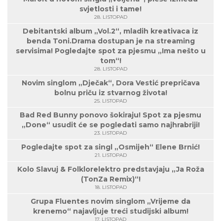
svjetlosti i tame!
28. LISTOPAD
Debitantski album „Vol.2“, mladih kreativaca iz
benda Toni.Drama dostupan je na streaming
servisima! Pogledajte spot za pjesmu „Ima nešto u
tom“!
28. LISTOPAD
Novim singlom „Dječak“, Dora Vestić prepričava
bolnu priču iz stvarnog života!
25. LISTOPAD
Bad Red Bunny ponovo šokiraju! Spot za pjesmu
„Done“ usudit će se pogledati samo najhrabriji!
23. LISTOPAD
Pogledajte spot za singl „Osmijeh“ Elene Brnić!
21. LISTOPAD
Kolo Slavuj & Folklorelektro predstavjaju „Ja Roža
(TonZa Remix)“!
18. LISTOPAD
Grupa Fluentes novim singlom „Vrijeme da
krenemo“ najavljuje treći studijski album!
17. LISTOPAD