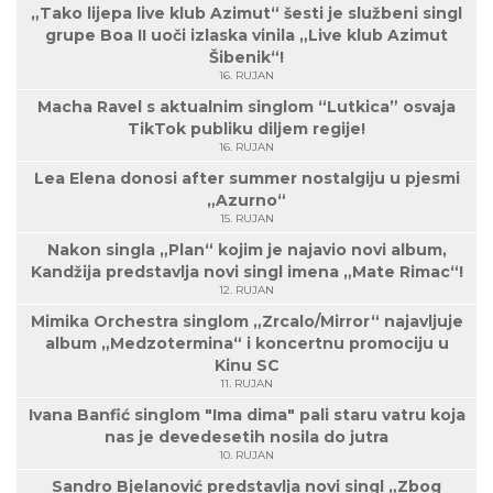
„Tako lijepa live klub Azimut“ šesti je službeni singl
grupe Boa II uoči izlaska vinila „Live klub Azimut
Šibenik“!
16. RUJAN
Macha Ravel s aktualnim singlom “Lutkica” osvaja
TikTok publiku diljem regije!
16. RUJAN
Lea Elena donosi after summer nostalgiju u pjesmi
„Azurno“
15. RUJAN
Nakon singla „Plan“ kojim je najavio novi album,
Kandžija predstavlja novi singl imena „Mate Rimac“!
12. RUJAN
Mimika Orchestra singlom „Zrcalo/Mirror“ najavljuje
album „Medzotermina“ i koncertnu promociju u
Kinu SC
11. RUJAN
Ivana Banfić singlom "Ima dima" pali staru vatru koja
nas je devedesetih nosila do jutra
10. RUJAN
Sandro Bjelanović predstavlja novi singl „Zbog