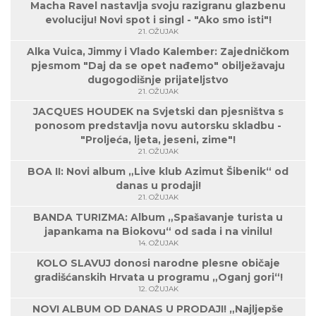
Macha Ravel nastavlja svoju razigranu glazbenu
evoluciju! Novi spot i singl - "Ako smo isti"!
21. OŽUJAK
Alka Vuica, Jimmy i Vlado Kalember: Zajedničkom
pjesmom "Daj da se opet nađemo" obilježavaju
dugogodišnje prijateljstvo
21. OŽUJAK
JACQUES HOUDEK na Svjetski dan pjesništva s
ponosom predstavlja novu autorsku skladbu -
"Proljeća, ljeta, jeseni, zime"!
21. OŽUJAK
BOA II: Novi album „Live klub Azimut Šibenik“ od
danas u prodaji!
21. OŽUJAK
BANDA TURIZMA: Album „Spašavanje turista u
japankama na Biokovu“ od sada i na vinilu!
14. OŽUJAK
KOLO SLAVUJ donosi narodne plesne običaje
gradišćanskih Hrvata u programu „Oganj gori“!
12. OŽUJAK
NOVI ALBUM OD DANAS U PRODAJI! „Najljepše