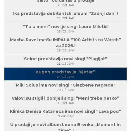
salto“ od danas u prodaji!
30. OŽUJAK
Ika predstavlja debitantski album “Zadnji dan”!
27. OŽUJAK
“Tu u meni” novi je singl Laure Miletić!
26. OŽUJAK
Macha Ravel među IMPALA “100 Artists to Watch”
za 2026.!
26. OŽUJAK
Seine predstavlja novi singl "Plagijat"
26. OŽUJAK
eugen predstavlja “vjetar”
24. OŽUJAK
Miki Solus ima novi singl "Glazbene nagrade"
20. OŽUJAK
Valovi su stigli i donijeli singl “Meni treba netko”
18. OŽUJAK
Klinika Denisa Kataneca ima novi singl “Lava pod“
17. OŽUJAK
U prodaji je novi album Leona Brenka „Moment in
Time“ !