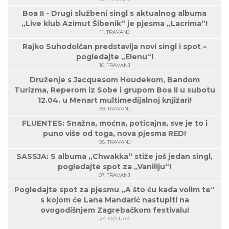
Boa II - Drugi službeni singl s aktualnog albuma
„Live klub Azimut Šibenik“ je pjesma „Lacrima“!
11. TRAVANJ
Rajko Suhodolčan predstavlja novi singl i spot –
pogledajte „Elenu“!
10. TRAVANJ
Druženje s Jacquesom Houdekom, Bandom
Turizma, Reperom iz Sobe i grupom Boa II u subotu
12.04. u Menart multimedijalnoj knjižari!
09. TRAVANJ
FLUENTES: Snažna, moćna, poticajna, sve je to i
puno više od toga, nova pjesma RED!
08. TRAVANJ
SASSJA: S albuma „Chwakka“ stiže još jedan singl,
pogledajte spot za „Vaniliju“!
07. TRAVANJ
Pogledajte spot za pjesmu „A što ću kada volim te“
s kojom će Lana Mandarić nastupiti na
ovogodišnjem Zagrebačkom festivalu!
24. OŽUJAK