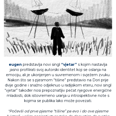
eugen
predstavlja novi singl
“vjetar”
s kojim nastavlja
jasno profilirati svoj autorski identitet koji se oslanja na
emociju, ali je ukorijenjen u suvremenom i svježem zvuku.
Nakon što se s pjesmom “tišine” predstavio na Dori prije
dvije godine i snažno odjeknuo u radijskom eteru, novi singl
“vjetar” također nosi prepoznatljiv pečat njegove energične
mladosti, dok istovremeno uranja u introspektivne note s
kojima se publika lako može povezati.
"Počevši od prve pjesme “tišine” pa evo i do ove pjesme