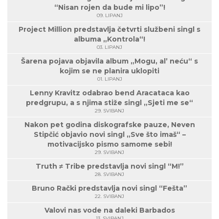
“Nisan rojen da bude mi lipo”!
09. LIPANJ
Project Million predstavlja četvrti službeni singl s
albuma „Kontrola“!
03. LIPANJ
Šarena pojava objavila album „Mogu, al’ neću“ s
kojim se ne planira uklopiti
01. LIPANJ
Lenny Kravitz odabrao bend Aracataca kao
predgrupu, a s njima stiže singl „Sjeti me se“
29. SVIBANJ
Nakon pet godina diskografske pauze, Neven
Stipčić objavio novi singl „Sve što imaš“ –
motivacijsko pismo samome sebi!
29. SVIBANJ
Truth ≠ Tribe predstavlja novi singl “M!”
28. SVIBANJ
Bruno Rački predstavlja novi singl “Fešta”
22. SVIBANJ
Valovi nas vode na daleki Barbados
13. SVIBANJ