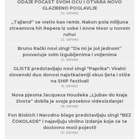
ODAJE POČAST SVOM OCU I OTVARA NOVO
GLAZBENO POGLAVLJE
24. SRPANJ
„Tajland“ se vratio kao remix. Nakon pola milijuna
streamova hit Repera iz sobe i Anne Moor u novom
ruhu!
22. SRPANJ
Bruno Rački novi singl “Da mi je još jednom”
posvećuje svim izgubljenima i voljenima
21. SRPANJ
GLISTE predstavljaju novi singl "Paprika": Viralni
slovenski duo donosi najotkačeniji okus ljeta i stiže
na SHIP festival!
15. SRPANJ
Nova pjesma Jacquesa Houdeka „Ljubav do kraja
života“ dobila je svoje posebno videoizdanje!
08. SRPANJ
Fon Biskich i Narodno blago predstavljaju singl "BEZ
ČOKOLADE" i najavljuju vinilno izdanje koje će te
doslovno moći pojesti!
07. SRPANJ