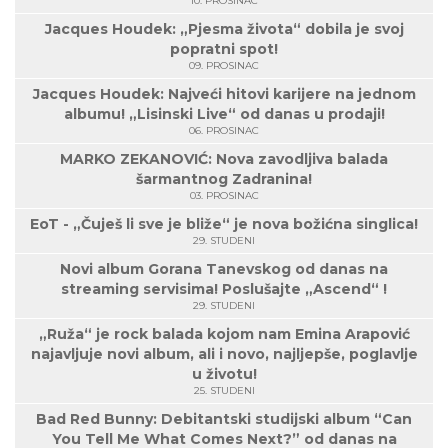
10. PROSINAC
Jacques Houdek: „Pjesma života“ dobila je svoj
popratni spot!
09. PROSINAC
Jacques Houdek: Najveći hitovi karijere na jednom
albumu! „Lisinski Live“ od danas u prodaji!
06. PROSINAC
MARKO ZEKANOVIĆ: Nova zavodljiva balada
šarmantnog Zadranina!
03. PROSINAC
EoT - „Čuješ li sve je bliže“ je nova božićna singlica!
29. STUDENI
Novi album Gorana Tanevskog od danas na
streaming servisima! Poslušajte „Ascend“ !
29. STUDENI
„Ruža“ je rock balada kojom nam Emina Arapović
najavljuje novi album, ali i novo, najljepše, poglavlje
u životu!
25. STUDENI
Bad Red Bunny: Debitantski studijski album “Can
You Tell Me What Comes Next?” od danas na