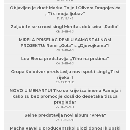
Objavljen je duet Marka Tolje i Olivera Dragojevića
„Ti si moja ljubav“
11. SVIBANJ
Zaljubite se u novi singl Meritas dok svira „Radio”
08. SVIBANJ
MIRELA PRISELAC REMI U SAMOSTALNOM
PROJEKTU: Remi „Gola” s „Djevojkama”!
05. SVIBANJ
Lea Elena predstavlja „Tiho na prstima“
04. SVIBANJ
Grupa Kolodvor predstavlja novi spot i singl „Ti si
rijeka“!
28. TRAVANJ
NOVO U MENARTU! Tko se krije iza imena Fameja i
kako su bez promocije došli do desetaka tisuća
pregleda?
27. TRAVANJ
Seine predstavlja novi album "Vreva"
24. TRAVANJ
Macha Ravel u producentskoj ulozi donosi klupski