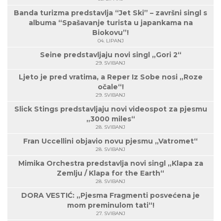
Banda turizma predstavlja “Jet Ski” – završni singl s
albuma “Spašavanje turista u japankama na
Biokovu”!
04. LIPANJ
Seine predstavljaju novi singl „Gori 2“
29. SVIBANJ
Ljeto je pred vratima, a Reper Iz Sobe nosi „Roze
očale“!
29. SVIBANJ
Slick Stings predstavljaju novi videospot za pjesmu
„3000 miles“
28. SVIBANJ
Fran Uccellini objavio novu pjesmu „Vatromet“
28. SVIBANJ
Mimika Orchestra predstavlja novi singl „Klapa za
Zemlju / Klapa for the Earth“
28. SVIBANJ
DORA VESTIĆ: „Pjesma Fragmenti posvećena je
mom preminulom tati“!
27. SVIBANJ