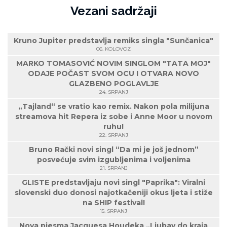
Vezani sadržaji
Kruno Jupiter predstavlja remiks singla "Sunčanica"
06. KOLOVOZ
MARKO TOMASOVIĆ NOVIM SINGLOM "TATA MOJ"
ODAJE POČAST SVOM OCU I OTVARA NOVO
GLAZBENO POGLAVLJE
24. SRPANJ
„Tajland“ se vratio kao remix. Nakon pola milijuna
streamova hit Repera iz sobe i Anne Moor u novom
ruhu!
22. SRPANJ
Bruno Rački novi singl “Da mi je još jednom”
posvećuje svim izgubljenima i voljenima
21. SRPANJ
GLISTE predstavljaju novi singl "Paprika": Viralni
slovenski duo donosi najotkačeniji okus ljeta i stiže
na SHIP festival!
15. SRPANJ
Nova pjesma Jacquesa Houdeka „Ljubav do kraja