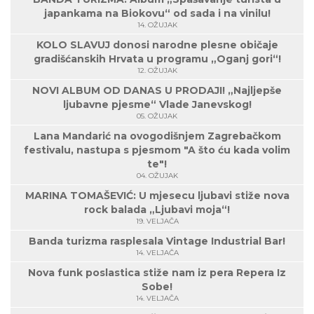
japankama na Biokovu“ od sada i na vinilu!
14. OŽUJAK
KOLO SLAVUJ donosi narodne plesne običaje
gradišćanskih Hrvata u programu „Oganj gori“!
12. OŽUJAK
NOVI ALBUM OD DANAS U PRODAJI! „Najljepše
ljubavne pjesme“ Vlade Janevskog!
05. OŽUJAK
Lana Mandarić na ovogodišnjem Zagrebačkom
festivalu, nastupa s pjesmom "A što ću kada volim
te"!
04. OŽUJAK
MARINA TOMAŠEVIĆ: U mjesecu ljubavi stiže nova
rock balada „Ljubavi moja“!
19. VELJAČA
Banda turizma rasplesala Vintage Industrial Bar!
14. VELJAČA
Nova funk poslastica stiže nam iz pera Repera Iz
Sobe!
14. VELJAČA