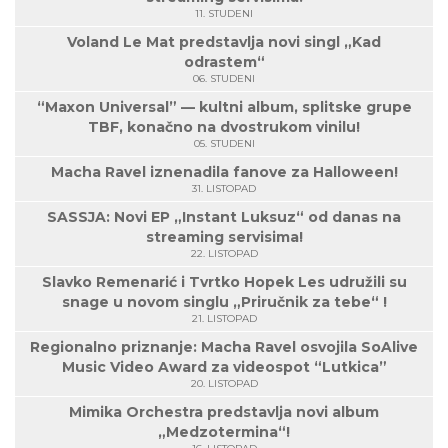
11. STUDENI
Voland Le Mat predstavlja novi singl „Kad
odrastem“
06. STUDENI
“Maxon Universal” — kultni album, splitske grupe
TBF, konačno na dvostrukom vinilu!
05. STUDENI
Macha Ravel iznenadila fanove za Halloween!
31. LISTOPAD
SASSJA: Novi EP „Instant Luksuz“ od danas na
streaming servisima!
22. LISTOPAD
Slavko Remenarić i Tvrtko Hopek Les udružili su
snage u novom singlu „Priručnik za tebe“ !
21. LISTOPAD
Regionalno priznanje: Macha Ravel osvojila SoAlive
Music Video Award za videospot “Lutkica”
20. LISTOPAD
Mimika Orchestra predstavlja novi album
„Medzotermina“!