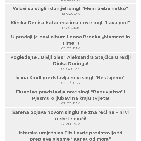
Valovi su stigli i donijeli singl “Meni treba netko”
18. OŽUJAK
Klinika Denisa Kataneca ima novi singl “Lava pod“
17. OŽUJAK
U prodaji je novi album Leona Brenka „Moment in
Time“ !
09. OŽUJAK
Pogledajte „Divlji ples“ Aleksandra Stajčića u režiji
Dinka Doringa!
05. OŽUJAK
Ivana Kindl predstavlja novi singl “Nestajemo“
02. OŽUJAK
Fluentes predstavlja novi singl “Bezuvjetno”!
Pjesmu o ljubavi na kraju svijeta!
02. OŽUJAK
Šarena pojava novom singlu ne zna reći ne – ni vi
nećete moći!
27. VELJAČA
Istarska umjetnica Elis Lovrić predstavlja tri
prepjeva pjesme “Kanat od mora“