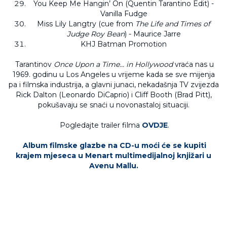
You Keep Me Hangin’ On (Quentin Tarantino Edit) -
Vanilla Fudge
Miss Lily Langtry (cue from
The Life and Times of
Judge Roy Bean
) - Maurice Jarre
KHJ Batman Promotion
Tarantinov
Once Upon a Time… in Hollywood
vraća nas u
1969. godinu u Los Angeles u vrijeme kada se sve mijenja
pa i filmska industrija, a glavni junaci, nekadašnja TV zvijezda
Rick Dalton (Leonardo DiCaprio) i Cliff Booth (Brad Pitt),
pokušavaju se snaći u novonastaloj situaciji.
Pogledajte trailer filma
OVDJE
.
Album filmske glazbe na CD-u moći će se kupiti
krajem mjeseca u Menart multimedijalnoj knjižari u
Avenu Mallu.