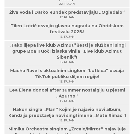
22. RUJAN
Živa Voda i Darko Rundek predstavljaju „Ogledalo“
17. RUJAN
Tilen Lotrič osvojio glavnu nagradu na Ohridskom
festivalu 2025.!
16. RUJAN
„Tako lijepa live klub Azimut“ šesti je službeni singl
grupe Boa II uoči izlaska vinila „Live klub Azimut
Šibenik“!
16. RUJAN
Macha Ravel s aktualnim singlom “Lutkica” osvaja
TikTok publiku diljem regije!
16. RUJAN
Lea Elena donosi after summer nostalgiju u pjesmi
„Azurno“
15. RUJAN
Nakon singla „Plan“ kojim je najavio novi album,
Kandžija predstavlja novi singl imena „Mate Rimac“!
12. RUJAN
Mimika Orchestra singlom „Zrcalo/Mirror“ najavljuje