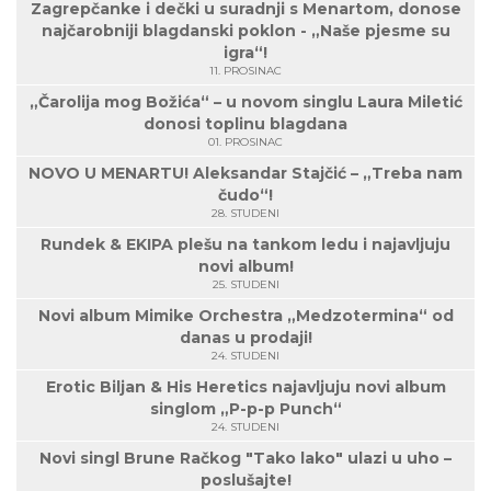
Zagrepčanke i dečki u suradnji s Menartom, donose
najčarobniji blagdanski poklon - „Naše pjesme su
igra“!
11. PROSINAC
„Čarolija mog Božića“ – u novom singlu Laura Miletić
donosi toplinu blagdana
01. PROSINAC
NOVO U MENARTU! Aleksandar Stajčić – „Treba nam
čudo“!
28. STUDENI
Rundek & EKIPA plešu na tankom ledu i najavljuju
novi album!
25. STUDENI
Novi album Mimike Orchestra „Medzotermina“ od
danas u prodaji!
24. STUDENI
Erotic Biljan & His Heretics najavljuju novi album
singlom „P-p-p Punch“
24. STUDENI
Novi singl Brune Račkog "Tako lako" ulazi u uho –
poslušajte!