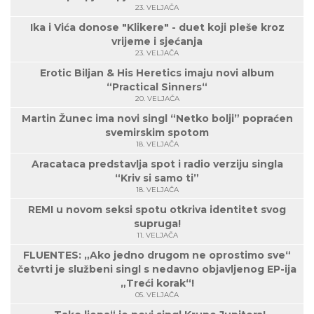
23. VELJAČA
Ika i Vića donose "Klikere" - duet koji pleše kroz
vrijeme i sjećanja
23. VELJAČA
Erotic Biljan & His Heretics imaju novi album
“Practical Sinners“
20. VELJAČA
Martin Žunec ima novi singl “Netko bolji” popraćen
svemirskim spotom
18. VELJAČA
Aracataca predstavlja spot i radio verziju singla
“Kriv si samo ti”
18. VELJAČA
REMI u novom seksi spotu otkriva identitet svog
supruga!
11. VELJAČA
FLUENTES: „Ako jedno drugom ne oprostimo sve“
četvrti je službeni singl s nedavno objavljenog EP-ija
„Treći korak“!
05. VELJAČA