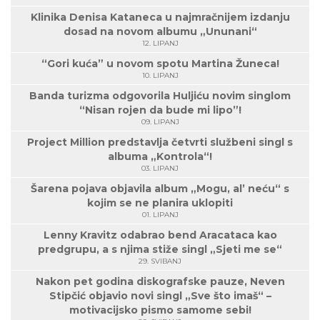
Klinika Denisa Kataneca u najmračnijem izdanju
dosad na novom albumu „Ununani“
12. LIPANJ
“Gori kuća” u novom spotu Martina Žuneca!
10. LIPANJ
Banda turizma odgovorila Huljiću novim singlom
“Nisan rojen da bude mi lipo”!
09. LIPANJ
Project Million predstavlja četvrti službeni singl s
albuma „Kontrola“!
03. LIPANJ
Šarena pojava objavila album „Mogu, al’ neću“ s
kojim se ne planira uklopiti
01. LIPANJ
Lenny Kravitz odabrao bend Aracataca kao
predgrupu, a s njima stiže singl „Sjeti me se“
29. SVIBANJ
Nakon pet godina diskografske pauze, Neven
Stipčić objavio novi singl „Sve što imaš“ –
motivacijsko pismo samome sebi!