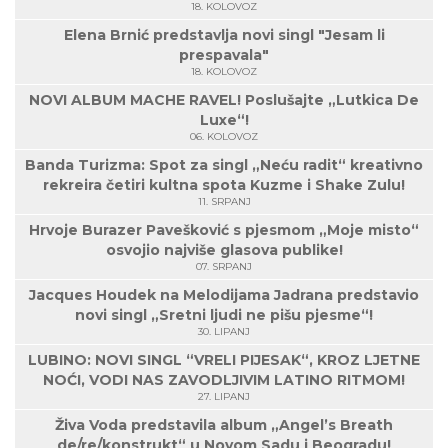
18. KOLOVOZ
Elena Brnić predstavlja novi singl "Jesam li
prespavala"
18. KOLOVOZ
NOVI ALBUM MACHE RAVEL! Poslušajte „Lutkica De
Luxe“!
06. KOLOVOZ
Banda Turizma: Spot za singl „Neću radit“ kreativno
rekreira četiri kultna spota Kuzme i Shake Zulu!
11. SRPANJ
Hrvoje Burazer Pavešković s pjesmom „Moje misto“
osvojio najviše glasova publike!
07. SRPANJ
Jacques Houdek na Melodijama Jadrana predstavio
novi singl „Sretni ljudi ne pišu pjesme“!
30. LIPANJ
LUBINO: NOVI SINGL “VRELI PIJESAK“, KROZ LJETNE
NOĆI, VODI NAS ZAVODLJIVIM LATINO RITMOM!
27. LIPANJ
Živa Voda predstavila album „Angel’s Breath
de/re/konstrukt“ u Novom Sadu i Beogradu!