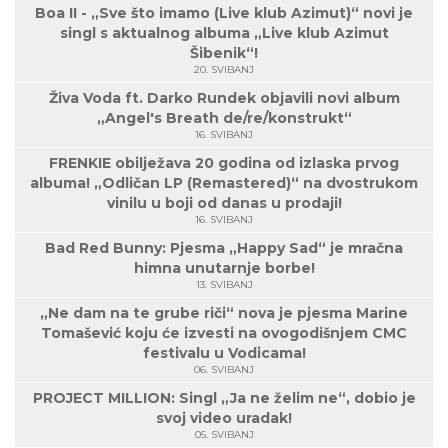
Boa II - „Sve što imamo (Live klub Azimut)“ novi je
singl s aktualnog albuma „Live klub Azimut
Šibenik“!
20. SVIBANJ
Živa Voda ft. Darko Rundek objavili novi album
„Angel's Breath de/re/konstrukt“
16. SVIBANJ
FRENKIE obilježava 20 godina od izlaska prvog
albuma! „Odličan LP (Remastered)“ na dvostrukom
vinilu u boji od danas u prodaji!
16. SVIBANJ
Bad Red Bunny: Pjesma „Happy Sad“ je mračna
himna unutarnje borbe!
13. SVIBANJ
„Ne dam na te grube riči“ nova je pjesma Marine
Tomašević koju će izvesti na ovogodišnjem CMC
festivalu u Vodicama!
06. SVIBANJ
PROJECT MILLION: Singl „Ja ne želim ne“, dobio je
svoj video uradak!
05. SVIBANJ