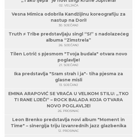
„Tako ljepa“ je novi singl Krune Jupitera!
02. VELJAČA
Vesna Mimica odobrila Kandžijinu koreografiju za
nastup na Dori!
30. SIJEČANJ
Truth ≠ Tribe predstavljaju singl “S!” s nadolazećeg
albuma “Zimstrela”
26. SIJEČANJ
Tilen Lotrič s pjesmom "Tvoja budala" otvara novo
poglavlje!
21. SIJEČANJ
Ika predstavlja "Sram strah i ja"- tiha pjesma za
glasne misli
13. SIJEČANJ
EMINA ARAPOVIĆ SE VRAĆA U VELIKOM STILU: „TKO
TI RANE LIJEČI“ – ROCK BALADA KOJA OTVARA
NOVO POGLAVLJE!
26. PROSINAC
Leon Brenko predstavlja novi album "Moment in
Time" – sinergija triju izvanrednih jazz glazbenika
12. PROSINAC