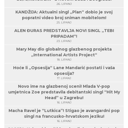
26. LIPANJ
KANDŽIJA: Aktualni singl „Plan“ dobio je svoj
popratni video broj sniman mobitelom!
25. LIPANJ
ALEN ĐURAS PREDSTAVLJA NOVI SINGL „TEBI
PRIPADAM“!
23. LIPANJ
Mary May dio globalnog glazbenog projekta
„International Artists Project“
18. LIPANJ
Hoće li „Opsesija“ Lane Mandarić postati i vaša
opsesija?
17. LIPANJ
Novo ime na glazbenoj sceni! Mlada V-pop
umjetnica Zoe predstavila debitantski singl “Hit My
Head” u Zagrebu!
16. LIPANJ
Macha Ravel je “Lutkica”! Stigao je avangardni pop
singl na francusko-hrvatskom jeziku!
16. LIPANJ