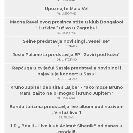
16. LISTOPAD
Upoznajte Maiu Vë!
14. LISTOPAD
Macha Ravel ovog prosinca stiže u klub Boogaloo!
“Lutkica” uživo u Zagrebu!
10. LISTOPAD
Seine predstavlja novi singl „Veseli se“
09. LISTOPAD
Josip Palameta predstavlja EP “Zaviri pod kožu”
08. LISTOPAD
Repčuga u cvijeću! Sassja predstavlja novi singl i
najavljuje koncert u Saxu!
06. LISTOPAD
Kruno Jupiter debitira s „Bjbe" - "ako može Bruno
Mars, zašto ne bi mogao i Kruno Jupiter?"
01. LISTOPAD
Banda turizma predstavlja live album pod nazivom
„Vintaž live“!
26. RUJAN
LP „ Boa II – Live klub Azimut Šibenik“ od danas u
prodaji!