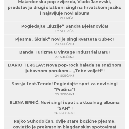
Makedonska pop zvijezda, Vlado Janevski,
predstavlja drugi službeni singl na hrvatskom jeziku
i najavljuje novi album!
11. VELJAČA
Pogledajte „Iluzije“ Sandra Bjelanovića!
07. VELJAČA
Pjesma „Škrlak“ novi je singl Kvarteta Gubec!
28. SIJEČANJ
Banda Turizma u Vintage Industrial Baru!
27. SIJEČANJ
DARIO TERGLAV: Nova pop-rock balada sa snažnom
ljubavnom porukom – „Tebe voljeti“!
24. SIJEČANJ
Sassja feat.Tendo! Pogledajte spot za novi singl
"Prašina"!
20. SIJEČANJ
ELENA BRNIĆ: Novi singl i spot s aktualnog albuma
“SAN“ !
26. PROSINAC
Rajko Suhodolčan, dvije stare božićne pjesme,
osvježio je prekrasnim blagdanskim spotovima!