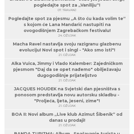
pogledajte spot za „Vaniliju“!
07. TRAVANJ
Pogledajte spot za pjesmu „A što ću kada volim te“
s kojom će Lana Mandarić nastupiti na
ovogodišnjem Zagrebačkom festivalu!
24. OŽUJAK
Macha Ravel nastavlja svoju razigranu glazbenu
evoluciju! Novi spot i singl - "Ako smo isti"!
21. OŽUJAK
Alka Vuica, Jimmy i Vlado Kalember: Zajedničkom
pjesmom "Daj da se opet nađemo" obilježavaju
dugogodišnje prijateljstvo
21. OŽUJAK
JACQUES HOUDEK na Svjetski dan pjesništva s
ponosom predstavlja novu autorsku skladbu -
"Proljeća, ljeta, jeseni, zime"!
21. OŽUJAK
BOA II: Novi album „Live klub Azimut Šibenik“ od
danas u prodaji!
21. OŽUJAK
BANDA TURIZMA: Album „Spašavanje turista u