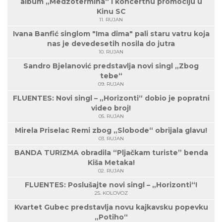
album „Medzotermina“ i koncertnu promociju u
Kinu SC
11. RUJAN
Ivana Banfić singlom "Ima dima" pali staru vatru koja
nas je devedesetih nosila do jutra
10. RUJAN
Sandro Bjelanović predstavlja novi singl „Zbog
tebe“
09. RUJAN
FLUENTES: Novi singl – „Horizonti“ dobio je popratni
video broj!
05. RUJAN
Mirela Priselac Remi zbog „Slobode“ obrijala glavu!
03. RUJAN
BANDA TURIZMA obradila “Pljačkam turiste” benda
Kiša Metaka!
02. RUJAN
FLUENTES: Poslušajte novi singl – „Horizonti“!
25. KOLOVOZ
Kvartet Gubec predstavlja novu kajkavsku popevku
„Potiho“