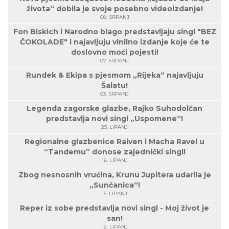
života“ dobila je svoje posebno videoizdanje!
08. SRPANJ
Fon Biskich i Narodno blago predstavljaju singl "BEZ
ČOKOLADE" i najavljuju vinilno izdanje koje će te
doslovno moći pojesti!
07. SRPANJ
Rundek & Ekipa s pjesmom „Rijeka“ najavljuju
Šalatu!
03. SRPANJ
Legenda zagorske glazbe, Rajko Suhodolčan
predstavlja novi singl „Uspomene“!
23. LIPANJ
Regionalne glazbenice Raiven i Macha Ravel u
“Tandemu” donose zajednički singl!
16. LIPANJ
Zbog nesnosnih vrućina, Krunu Jupitera udarila je
„Sunčanica“!
15. LIPANJ
Reper iz sobe predstavlja novi singl - Moj život je
san!
12. LIPANJ