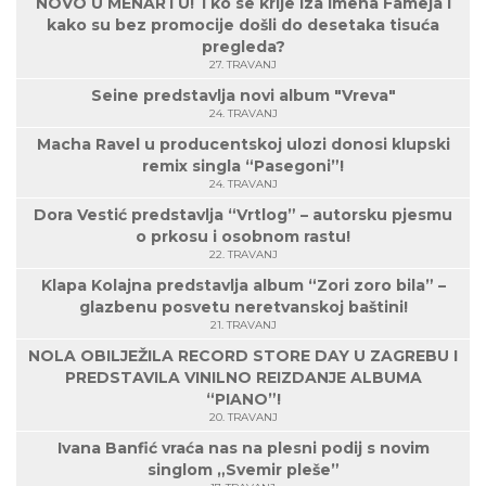
NOVO U MENARTU! Tko se krije iza imena Fameja i
kako su bez promocije došli do desetaka tisuća
pregleda?
27. TRAVANJ
Seine predstavlja novi album "Vreva"
24. TRAVANJ
Macha Ravel u producentskoj ulozi donosi klupski
remix singla “Pasegoni”!
24. TRAVANJ
Dora Vestić predstavlja “Vrtlog” – autorsku pjesmu
o prkosu i osobnom rastu!
22. TRAVANJ
Klapa Kolajna predstavlja album “Zori zoro bila” –
glazbenu posvetu neretvanskoj baštini!
21. TRAVANJ
NOLA OBILJEŽILA RECORD STORE DAY U ZAGREBU I
PREDSTAVILA VINILNO REIZDANJE ALBUMA
“PIANO”!
20. TRAVANJ
Ivana Banfić vraća nas na plesni podij s novim
singlom „Svemir pleše”