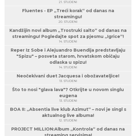
21. STUDENI
Fluentes - EP „Treći korak“ od danas na
streamingu!
20. STUDENI
Kandžijin novi album „Trostruki salto“ od danas na
streamingu! Pogledajte spot za pjesmu „Igrice“!
14. STUDENI
Reper Iz Sobe i Alejuandro Buendija predstavljaju
"Spizu" – posveta starom, hrvatskom običaju
odlaska u spizu!
14. STUDENI
Neočekivani duet Jacquesa i obožavateljice!
13. STUDENI
Što to nosi "glava lava"? Otkrijte u novom singlu
eugena
13. STUDENI
BOA II: „Absentia live klub Azimut“ – novi je singl s
aktualnog live albuma!
12. STUDENI
PROJECT MILLION:Album „Kontrola“ od danas na
streaming servisima!