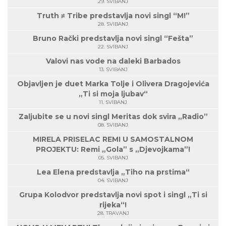
29. SVIBANJ
Truth ≠ Tribe predstavlja novi singl “M!”
28. SVIBANJ
Bruno Rački predstavlja novi singl “Fešta”
22. SVIBANJ
Valovi nas vode na daleki Barbados
13. SVIBANJ
Objavljen je duet Marka Tolje i Olivera Dragojevića
„Ti si moja ljubav“
11. SVIBANJ
Zaljubite se u novi singl Meritas dok svira „Radio”
08. SVIBANJ
MIRELA PRISELAC REMI U SAMOSTALNOM
PROJEKTU: Remi „Gola” s „Djevojkama”!
05. SVIBANJ
Lea Elena predstavlja „Tiho na prstima“
04. SVIBANJ
Grupa Kolodvor predstavlja novi spot i singl „Ti si
rijeka“!
28. TRAVANJ