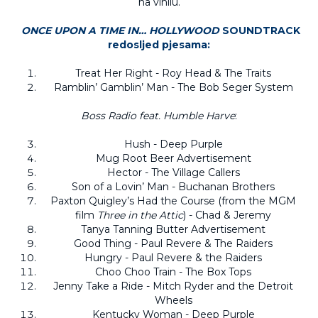
na vinilu.
ONCE UPON A TIME IN… HOLLYWOOD
SOUNDTRACK
redosljed pjesama:
Treat Her Right - Roy Head & The Traits
Ramblin’ Gamblin’ Man - The Bob Seger System
Boss Radio feat. Humble Harve
:
Hush - Deep Purple
Mug Root Beer Advertisement
Hector - The Village Callers
Son of a Lovin’ Man - Buchanan Brothers
Paxton Quigley’s Had the Course (from the MGM
film
Three in the Attic
) - Chad & Jeremy
Tanya Tanning Butter Advertisement
Good Thing - Paul Revere & The Raiders
Hungry - Paul Revere & the Raiders
Choo Choo Train - The Box Tops
Jenny Take a Ride - Mitch Ryder and the Detroit
Wheels
Kentucky Woman - Deep Purple