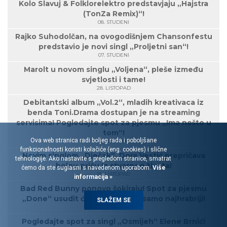
Kolo Slavuj & Folklorelektro predstavjaju „Hajstra
(TonZa Remix)“!
08. STUDENI
Rajko Suhodolčan, na ovogodišnjem Chansonfestu
predstavio je novi singl „Proljetni san“!
07. STUDENI
Marolt u novom singlu „Voljena“, pleše između
svjetlosti i tame!
28. LISTOPAD
Debitantski album „Vol.2“, mladih kreativaca iz
benda Toni.Drama dostupan je na streaming
servisima! Pogledajte spot za pjesmu „Ima nešto u
tom“!
Ova web stranica radi boljeg rada i poboljšane
28. LISTOPAD
funkcionalnosti koristi kolačiće (eng. cookies) i slične
Novim singlom „Dječak“, Dora Vestić prepričava
tehnologije. Ako nastavite s pregledom stranice, smatrat
bolnu priču iz stvarnog života!
ćemo da ste suglasni s navedenom uporabom.
Više
25. LISTOPAD
informacija »
Bad Red Bunny ponovo šokiraju! Spot za pjesmu
„Done“ usudit će se pogledati samo najhrabriji!
SLAŽEM SE
23. LISTOPAD
Pogledajte spot za singl „Osmijeh“ Elene Brnić!