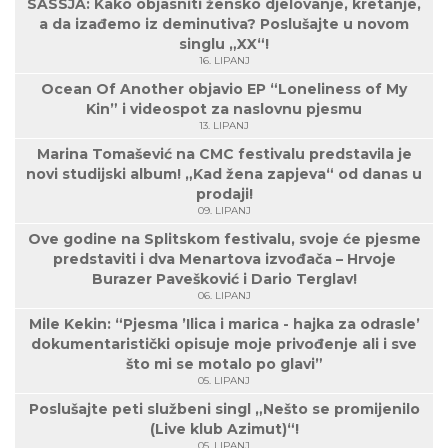
SASSJA: Kako objasniti žensko djelovanje, kretanje,
a da izađemo iz deminutiva? Poslušajte u novom
singlu „XX“!
16. LIPANJ
Ocean Of Another objavio EP “Loneliness of My
Kin” i videospot za naslovnu pjesmu
13. LIPANJ
Marina Tomašević na CMC festivalu predstavila je
novi studijski album! „Kad žena zapjeva“ od danas u
prodaji!
09. LIPANJ
Ove godine na Splitskom festivalu, svoje će pjesme
predstaviti i dva Menartova izvođača – Hrvoje
Burazer Pavešković i Dario Terglav!
06. LIPANJ
Mile Kekin: “Pjesma ’Ilica i marica - hajka za odrasle’
dokumentaristički opisuje moje privođenje ali i sve
što mi se motalo po glavi”
05. LIPANJ
Poslušajte peti službeni singl „Nešto se promijenilo
(Live klub Azimut)“!
05. LIPANJ