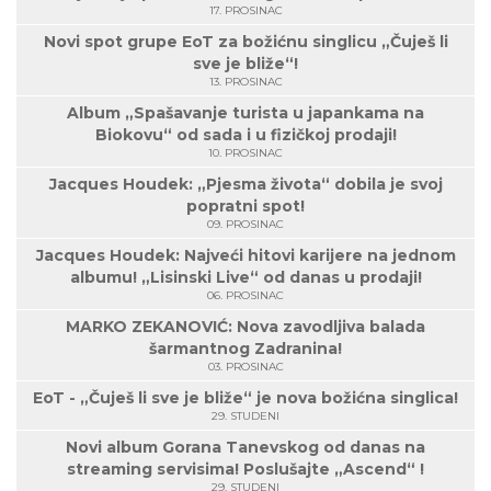
17. PROSINAC
Novi spot grupe EoT za božićnu singlicu „Čuješ li
sve je bliže“!
13. PROSINAC
Album „Spašavanje turista u japankama na
Biokovu“ od sada i u fizičkoj prodaji!
10. PROSINAC
Jacques Houdek: „Pjesma života“ dobila je svoj
popratni spot!
09. PROSINAC
Jacques Houdek: Najveći hitovi karijere na jednom
albumu! „Lisinski Live“ od danas u prodaji!
06. PROSINAC
MARKO ZEKANOVIĆ: Nova zavodljiva balada
šarmantnog Zadranina!
03. PROSINAC
EoT - „Čuješ li sve je bliže“ je nova božićna singlica!
29. STUDENI
Novi album Gorana Tanevskog od danas na
streaming servisima! Poslušajte „Ascend“ !
29. STUDENI