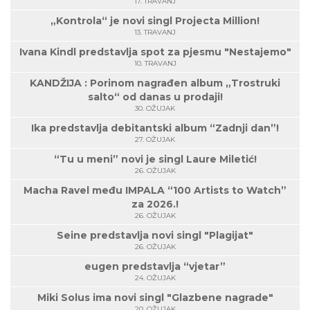
17. TRAVANJ
„Kontrola“ je novi singl Projecta Million!
13. TRAVANJ
Ivana Kindl predstavlja spot za pjesmu "Nestajemo"
10. TRAVANJ
KANDŽIJA : Porinom nagrađen album „Trostruki
salto“ od danas u prodaji!
30. OŽUJAK
Ika predstavlja debitantski album “Zadnji dan”!
27. OŽUJAK
“Tu u meni” novi je singl Laure Miletić!
26. OŽUJAK
Macha Ravel među IMPALA “100 Artists to Watch”
za 2026.!
26. OŽUJAK
Seine predstavlja novi singl "Plagijat"
26. OŽUJAK
eugen predstavlja “vjetar”
24. OŽUJAK
Miki Solus ima novi singl "Glazbene nagrade"
20. OŽUJAK