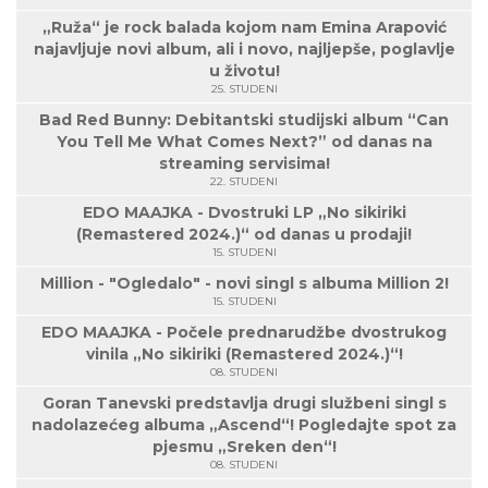
„Ruža“ je rock balada kojom nam Emina Arapović
najavljuje novi album, ali i novo, najljepše, poglavlje
u životu!
25. STUDENI
Bad Red Bunny: Debitantski studijski album “Can
You Tell Me What Comes Next?” od danas na
streaming servisima!
22. STUDENI
EDO MAAJKA - Dvostruki LP „No sikiriki
(Remastered 2024.)“ od danas u prodaji!
15. STUDENI
Million - "Ogledalo" - novi singl s albuma Million 2!
15. STUDENI
EDO MAAJKA - Počele prednarudžbe dvostrukog
vinila „No sikiriki (Remastered 2024.)“!
08. STUDENI
Goran Tanevski predstavlja drugi službeni singl s
nadolazećeg albuma „Ascend“! Pogledajte spot za
pjesmu „Sreken den“!
08. STUDENI