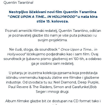
Nestrpljivo iščekivani novi film Quentin Tarantina
“
ONCE UPON A TIME… IN HOLLYWOOD”
u naša kina
stiže 15. kolovoza.
Poznati američki filmski redatelj, Quentin Tarantino, odličan
je poznavatelj glazbe što nam je više puta pokazao i u
svojim projektima.
Ne čudi, stoga, da soundtrack “
Once Upon a Time… in
Hollywood”
iščekujemo podjednako kao i sam film
.
Ovaj
soundtrack je ljubavno pismo glazbenoj eri ’60-tih, a odabrao
ga je osobno sam redatelj.
U pitanju je izuzetna kolekcija pjesama koja predstavlja
istinsku vremensku kapsulu zlatne ere filmske i glazbene
industrije. Od izvođača tu su: Neil Diamond, Deep Purple,
Paul Revere & The Raiders, Simon and Garafunkel,Bob
Seger i mnogi drugi.
Album filmske glazbe bit će dostupan na CD format tako i