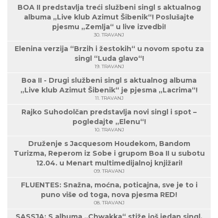
BOA II predstavlja treći službeni singl s aktualnog
albuma „Live klub Azimut Šibenik“! Poslušajte
pjesmu „Zemlja“ u live izvedbi!
30. TRAVANJ
Elenina verzija “Brzih i žestokih“ u novom spotu za
singl “Luda glavo“!
19. TRAVANJ
Boa II - Drugi službeni singl s aktualnog albuma
„Live klub Azimut Šibenik“ je pjesma „Lacrima“!
11. TRAVANJ
Rajko Suhodolčan predstavlja novi singl i spot –
pogledajte „Elenu“!
10. TRAVANJ
Druženje s Jacquesom Houdekom, Bandom
Turizma, Reperom iz Sobe i grupom Boa II u subotu
12.04. u Menart multimedijalnoj knjižari!
09. TRAVANJ
FLUENTES: Snažna, moćna, poticajna, sve je to i
puno više od toga, nova pjesma RED!
08. TRAVANJ
SASSJA: S albuma „Chwakka“ stiže još jedan singl,