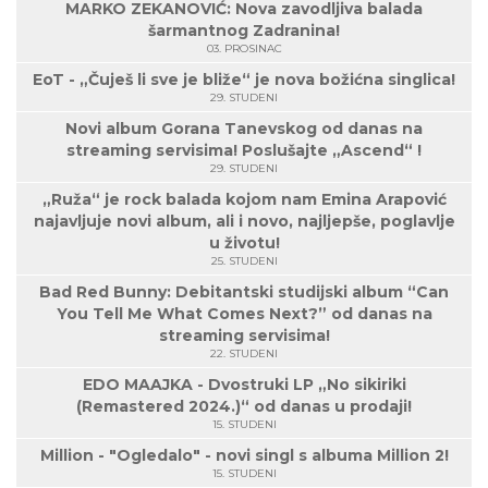
MARKO ZEKANOVIĆ: Nova zavodljiva balada
šarmantnog Zadranina!
03. PROSINAC
EoT - „Čuješ li sve je bliže“ je nova božićna singlica!
29. STUDENI
Novi album Gorana Tanevskog od danas na
streaming servisima! Poslušajte „Ascend“ !
29. STUDENI
„Ruža“ je rock balada kojom nam Emina Arapović
najavljuje novi album, ali i novo, najljepše, poglavlje
u životu!
25. STUDENI
Bad Red Bunny: Debitantski studijski album “Can
You Tell Me What Comes Next?” od danas na
streaming servisima!
22. STUDENI
EDO MAAJKA - Dvostruki LP „No sikiriki
(Remastered 2024.)“ od danas u prodaji!
15. STUDENI
Million - "Ogledalo" - novi singl s albuma Million 2!
15. STUDENI