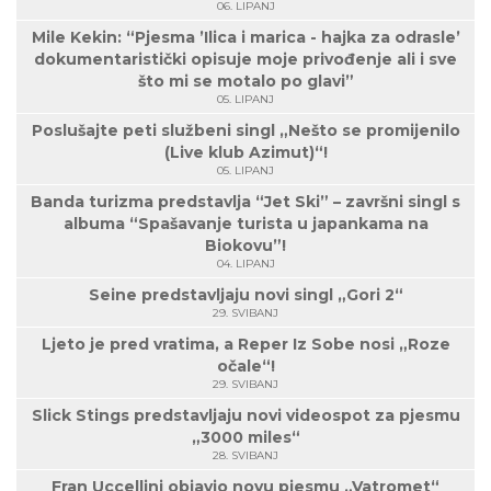
06. LIPANJ
Mile Kekin: “Pjesma ’Ilica i marica - hajka za odrasle’
dokumentaristički opisuje moje privođenje ali i sve
što mi se motalo po glavi”
05. LIPANJ
Poslušajte peti službeni singl „Nešto se promijenilo
(Live klub Azimut)“!
05. LIPANJ
Banda turizma predstavlja “Jet Ski” – završni singl s
albuma “Spašavanje turista u japankama na
Biokovu”!
04. LIPANJ
Seine predstavljaju novi singl „Gori 2“
29. SVIBANJ
Ljeto je pred vratima, a Reper Iz Sobe nosi „Roze
očale“!
29. SVIBANJ
Slick Stings predstavljaju novi videospot za pjesmu
„3000 miles“
28. SVIBANJ
Fran Uccellini objavio novu pjesmu „Vatromet“