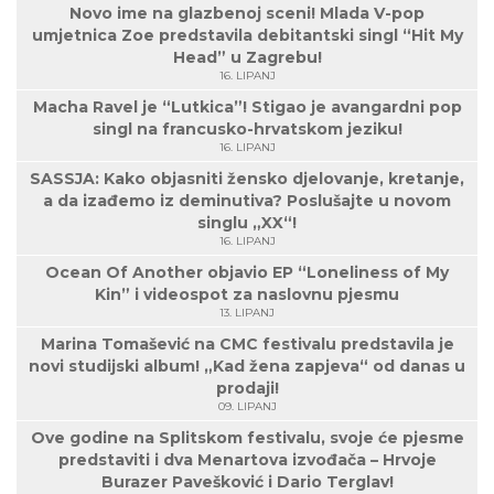
Novo ime na glazbenoj sceni! Mlada V-pop
umjetnica Zoe predstavila debitantski singl “Hit My
Head” u Zagrebu!
16. LIPANJ
Macha Ravel je “Lutkica”! Stigao je avangardni pop
singl na francusko-hrvatskom jeziku!
16. LIPANJ
SASSJA: Kako objasniti žensko djelovanje, kretanje,
a da izađemo iz deminutiva? Poslušajte u novom
singlu „XX“!
16. LIPANJ
Ocean Of Another objavio EP “Loneliness of My
Kin” i videospot za naslovnu pjesmu
13. LIPANJ
Marina Tomašević na CMC festivalu predstavila je
novi studijski album! „Kad žena zapjeva“ od danas u
prodaji!
09. LIPANJ
Ove godine na Splitskom festivalu, svoje će pjesme
predstaviti i dva Menartova izvođača – Hrvoje
Burazer Pavešković i Dario Terglav!