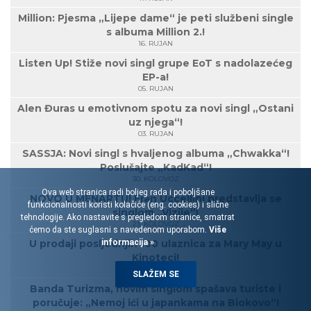
Million: Pjesma „Lijepe dame“ je peti službeni single
s albuma Million 2.!
16. RUJAN
Listen Up! Stiže novi singl grupe EoT s nadolazećeg
EP-a!
05. RUJAN
Alen Đuras u emotivnom spotu za novi singl „Ostani
uz njega“!
03. RUJAN
SASSJA: Novi singl s hvaljenog albuma „Chwakka“!
Poslušajte „KadKad“!
30. KOLOVOZ
Ova web stranica radi boljeg rada i poboljšane
NOVO U MENARTU! Fran Uccellini predstavlja se
funkcionalnosti koristi kolačiće (eng. cookies) i slične
singlom „Vizije“!
tehnologije. Ako nastavite s pregledom stranice, smatrat
23. KOLOVOZ
ćemo da ste suglasni s navedenom uporabom.
Više
U prodaji posljednjih 100 ulaznica za Mary May u
informacija »
Kinoteci!
21. KOLOVOZ
SLAŽEM SE
Banda Turizma, novim singlom spašava turiste i
poručuje: „Nemoj ići u japankama na Biokovo“!