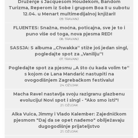
Druženje s Jacquesom Houdekom, Bandom
Turizma, Reperom iz Sobe i grupom Boa II u subotu
12.04. u Menart multimedijalnoj knjižari!
09. TRAVANJ
FLUENTES: Snažna, moćna, poticajna, sve je to i
puno više od toga, nova pjesma RED!
08. TRAVANJ
SASSJA: S albuma „Chwakka“ stiže još jedan singl,
pogledajte spot za „Vaniliju“!
07. TRAVANJ
Pogledajte spot za pjesmu „A što ću kada volim te“
s kojom će Lana Mandarić nastupiti na
ovogodišnjem Zagrebačkom festivalu!
24. OŽUJAK
Macha Ravel nastavlja svoju razigranu glazbenu
evoluciju! Novi spot i singl - "Ako smo isti"!
21. OŽUJAK
Alka Vuica, Jimmy i Vlado Kalember: Zajedničkom
pjesmom "Daj da se opet nađemo" obilježavaju
dugogodišnje prijateljstvo
21. OŽUJAK