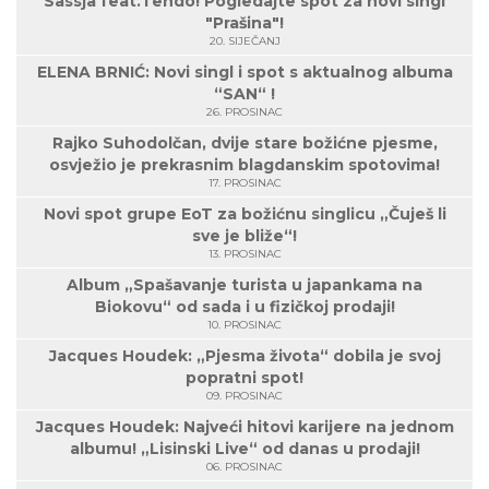
Sassja feat.Tendo! Pogledajte spot za novi singl
"Prašina"!
20. SIJEČANJ
ELENA BRNIĆ: Novi singl i spot s aktualnog albuma
“SAN“ !
26. PROSINAC
Rajko Suhodolčan, dvije stare božićne pjesme,
osvježio je prekrasnim blagdanskim spotovima!
17. PROSINAC
Novi spot grupe EoT za božićnu singlicu „Čuješ li
sve je bliže“!
13. PROSINAC
Album „Spašavanje turista u japankama na
Biokovu“ od sada i u fizičkoj prodaji!
10. PROSINAC
Jacques Houdek: „Pjesma života“ dobila je svoj
popratni spot!
09. PROSINAC
Jacques Houdek: Najveći hitovi karijere na jednom
albumu! „Lisinski Live“ od danas u prodaji!
06. PROSINAC