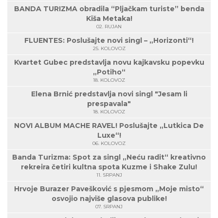
BANDA TURIZMA obradila “Pljačkam turiste” benda
Kiša Metaka!
02. RUJAN
FLUENTES: Poslušajte novi singl – „Horizonti“!
25. KOLOVOZ
Kvartet Gubec predstavlja novu kajkavsku popevku
„Potiho“
18. KOLOVOZ
Elena Brnić predstavlja novi singl "Jesam li
prespavala"
18. KOLOVOZ
NOVI ALBUM MACHE RAVEL! Poslušajte „Lutkica De
Luxe“!
06. KOLOVOZ
Banda Turizma: Spot za singl „Neću radit“ kreativno
rekreira četiri kultna spota Kuzme i Shake Zulu!
11. SRPANJ
Hrvoje Burazer Pavešković s pjesmom „Moje misto“
osvojio najviše glasova publike!
07. SRPANJ