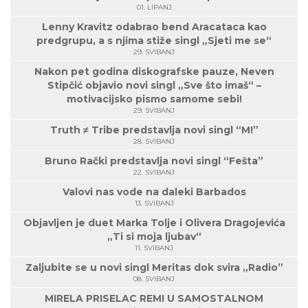
01. LIPANJ
Lenny Kravitz odabrao bend Aracataca kao
predgrupu, a s njima stiže singl „Sjeti me se“
29. SVIBANJ
Nakon pet godina diskografske pauze, Neven
Stipčić objavio novi singl „Sve što imaš“ –
motivacijsko pismo samome sebi!
29. SVIBANJ
Truth ≠ Tribe predstavlja novi singl “M!”
28. SVIBANJ
Bruno Rački predstavlja novi singl “Fešta”
22. SVIBANJ
Valovi nas vode na daleki Barbados
13. SVIBANJ
Objavljen je duet Marka Tolje i Olivera Dragojevića
„Ti si moja ljubav“
11. SVIBANJ
Zaljubite se u novi singl Meritas dok svira „Radio”
08. SVIBANJ
MIRELA PRISELAC REMI U SAMOSTALNOM