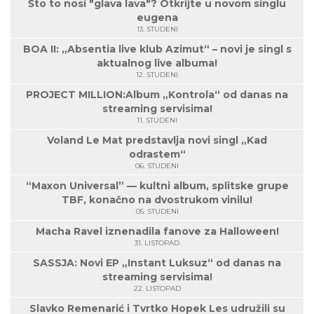
Što to nosi "glava lava"? Otkrijte u novom singlu
eugena
13. STUDENI
BOA II: „Absentia live klub Azimut“ – novi je singl s
aktualnog live albuma!
12. STUDENI
PROJECT MILLION:Album „Kontrola“ od danas na
streaming servisima!
11. STUDENI
Voland Le Mat predstavlja novi singl „Kad
odrastem“
06. STUDENI
“Maxon Universal” — kultni album, splitske grupe
TBF, konačno na dvostrukom vinilu!
05. STUDENI
Macha Ravel iznenadila fanove za Halloween!
31. LISTOPAD
SASSJA: Novi EP „Instant Luksuz“ od danas na
streaming servisima!
22. LISTOPAD
Slavko Remenarić i Tvrtko Hopek Les udružili su