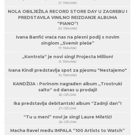
21. TRAVANJ
NOLA OBILJEŽILA RECORD STORE DAY U ZAGREBU I
PREDSTAVILA VINILNO REIZDANJE ALBUMA
“PIANO”!
20. TRAVANJ
Ivana Banfić vraća nas na plesni podij s novim
singlom „Svemir pleše”
17. TRAVANJ
„Kontrola“ je novi singl Projecta Million!
13. TRAVANJ
Ivana Kindl predstavlja spot za pjesmu "Nestajemo"
10. TRAVANJ
KANDŽIJA : Porinom nagrađen album „Trostruki
salto“ od danas u prodaji!
30. OŽUJAK
Ika predstavlja debitantski album “Zadnji dan”!
27. OŽUJAK
“Tu u meni” novi je singl Laure Miletić!
26. OŽUJAK
Macha Ravel među IMPALA “100 Artists to Watch”