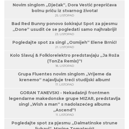
Novim singlom „Dječak“, Dora Vestić prepričava
bolnu priču iz stvarnog života!
25. LISTOPAD
Bad Red Bunny ponovo šokiraju! Spot za pjesmu
„Done“ usudit će se pogledati samo najhrabriji!
23. LISTOPAD
Pogledajte spot za singl „Osmijeh“ Elene Brnić!
21. LISTOPAD
Kolo Slavuj & Folklorelektro predstavjaju „Ja Roža
(TonZa Remix)“!
18. LISTOPAD
Grupa Fluentes novim singlom „Vrijeme da
krenemo“ najavljuje treći studijski album!
17. LISTOPAD
GORAN TANEVSKI - Nekadašnji frontmen
legendarne makedonske grupe MIZAR, predstavlja
singl „Wish a man“ s nadolazećeg albuma
„Ascend“!
11. LISTOPAD
Pogledajte spot za pjesmu „Dalmatinske strune
ljubavi“, Marine Tomašević!