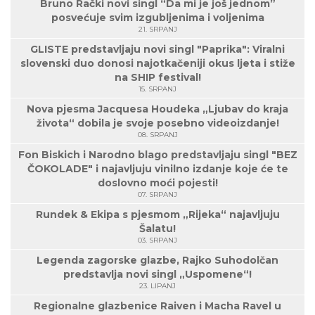
Bruno Rački novi singl “Da mi je još jednom”
posvećuje svim izgubljenima i voljenima
21. SRPANJ
GLISTE predstavljaju novi singl "Paprika": Viralni
slovenski duo donosi najotkačeniji okus ljeta i stiže
na SHIP festival!
15. SRPANJ
Nova pjesma Jacquesa Houdeka „Ljubav do kraja
života“ dobila je svoje posebno videoizdanje!
08. SRPANJ
Fon Biskich i Narodno blago predstavljaju singl "BEZ
ČOKOLADE" i najavljuju vinilno izdanje koje će te
doslovno moći pojesti!
07. SRPANJ
Rundek & Ekipa s pjesmom „Rijeka“ najavljuju
Šalatu!
03. SRPANJ
Legenda zagorske glazbe, Rajko Suhodolčan
predstavlja novi singl „Uspomene“!
23. LIPANJ
Regionalne glazbenice Raiven i Macha Ravel u