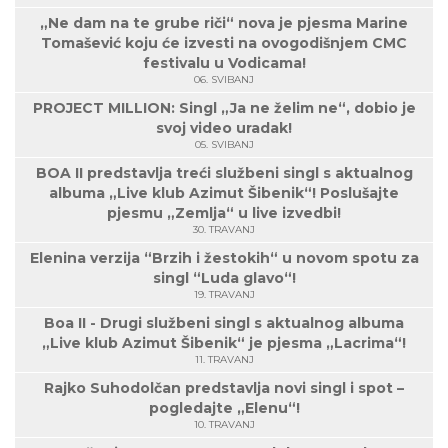
„Ne dam na te grube riči“ nova je pjesma Marine
Tomašević koju će izvesti na ovogodišnjem CMC
festivalu u Vodicama!
06. SVIBANJ
PROJECT MILLION: Singl „Ja ne želim ne“, dobio je
svoj video uradak!
05. SVIBANJ
BOA II predstavlja treći službeni singl s aktualnog
albuma „Live klub Azimut Šibenik“! Poslušajte
pjesmu „Zemlja“ u live izvedbi!
30. TRAVANJ
Elenina verzija “Brzih i žestokih“ u novom spotu za
singl “Luda glavo“!
19. TRAVANJ
Boa II - Drugi službeni singl s aktualnog albuma
„Live klub Azimut Šibenik“ je pjesma „Lacrima“!
11. TRAVANJ
Rajko Suhodolčan predstavlja novi singl i spot –
pogledajte „Elenu“!
10. TRAVANJ