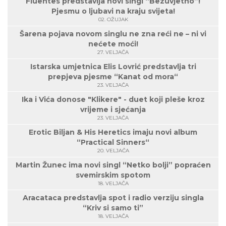
Fluentes predstavlja novi singl “Bezuvjetno”!
Pjesmu o ljubavi na kraju svijeta!
02. OŽUJAK
Šarena pojava novom singlu ne zna reći ne – ni vi
nećete moći!
27. VELJAČA
Istarska umjetnica Elis Lovrić predstavlja tri
prepjeva pjesme “Kanat od mora“
23. VELJAČA
Ika i Vića donose "Klikere" - duet koji pleše kroz
vrijeme i sjećanja
23. VELJAČA
Erotic Biljan & His Heretics imaju novi album
“Practical Sinners“
20. VELJAČA
Martin Žunec ima novi singl “Netko bolji” popraćen
svemirskim spotom
18. VELJAČA
Aracataca predstavlja spot i radio verziju singla
“Kriv si samo ti”
18. VELJAČA