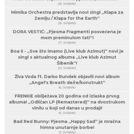
28. SVIBANJ
Mimika Orchestra predstavlja novi singl „Klapa za
Zemlju / Klapa for the Earth“
28. SVIBANJ
DORA VESTIĆ: „Pjesma Fragmenti posvećena je
mom preminulom tati“!
27. SVIBANJ
Boa II - „Sve što imamo (Live klub Azimut)“ novi je
singl s aktualnog albuma „Live klub Azimut
Šibenik“!
20. SVIBANJ
Živa Voda ft. Darko Rundek objavili novi album
„Angel's Breath de/re/konstrukt“
16. SVIBANJ
FRENKIE obilježava 20 godina od izlaska prvog
albuma! „Odličan LP (Remastered)“ na dvostrukom
vinilu u boji od danas u prodaji!
16. SVIBANJ
Bad Red Bunny: Pjesma „Happy Sad“ je mračna
himna unutarnje borbe!
13. SVIBANJ