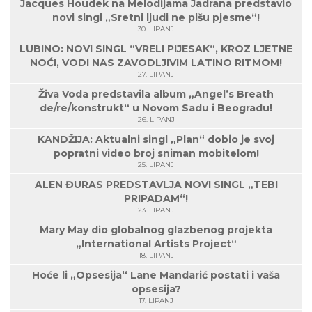
Jacques Houdek na Melodijama Jadrana predstavio
novi singl „Sretni ljudi ne pišu pjesme“!
30. LIPANJ
LUBINO: NOVI SINGL “VRELI PIJESAK“, KROZ LJETNE
NOĆI, VODI NAS ZAVODLJIVIM LATINO RITMOM!
27. LIPANJ
Živa Voda predstavila album „Angel’s Breath
de/re/konstrukt“ u Novom Sadu i Beogradu!
26. LIPANJ
KANDŽIJA: Aktualni singl „Plan“ dobio je svoj
popratni video broj sniman mobitelom!
25. LIPANJ
ALEN ĐURAS PREDSTAVLJA NOVI SINGL „TEBI
PRIPADAM“!
23. LIPANJ
Mary May dio globalnog glazbenog projekta
„International Artists Project“
18. LIPANJ
Hoće li „Opsesija“ Lane Mandarić postati i vaša
opsesija?
17. LIPANJ