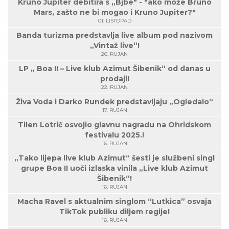
Kruno Jupiter debitira s „Bjbe" - "ako može Bruno
Mars, zašto ne bi mogao i Kruno Jupiter?"
01. LISTOPAD
Banda turizma predstavlja live album pod nazivom
„Vintaž live“!
26. RUJAN
LP „ Boa II – Live klub Azimut Šibenik“ od danas u
prodaji!
22. RUJAN
Živa Voda i Darko Rundek predstavljaju „Ogledalo“
17. RUJAN
Tilen Lotrič osvojio glavnu nagradu na Ohridskom
festivalu 2025.!
16. RUJAN
„Tako lijepa live klub Azimut“ šesti je službeni singl
grupe Boa II uoči izlaska vinila „Live klub Azimut
Šibenik“!
16. RUJAN
Macha Ravel s aktualnim singlom “Lutkica” osvaja
TikTok publiku diljem regije!
16. RUJAN