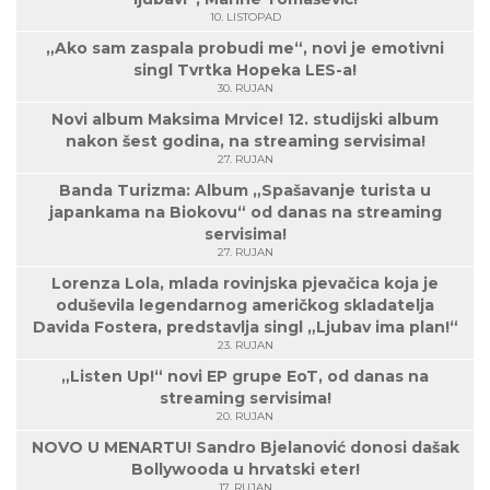
10. LISTOPAD
„Ako sam zaspala probudi me“, novi je emotivni
singl Tvrtka Hopeka LES-a!
30. RUJAN
Novi album Maksima Mrvice! 12. studijski album
nakon šest godina, na streaming servisima!
27. RUJAN
Banda Turizma: Album „Spašavanje turista u
japankama na Biokovu“ od danas na streaming
servisima!
27. RUJAN
Lorenza Lola, mlada rovinjska pjevačica koja je
oduševila legendarnog američkog skladatelja
Davida Fostera, predstavlja singl „Ljubav ima plan!“
23. RUJAN
„Listen Up!“ novi EP grupe EoT, od danas na
streaming servisima!
20. RUJAN
NOVO U MENARTU! Sandro Bjelanović donosi dašak
Bollywooda u hrvatski eter!
17. RUJAN