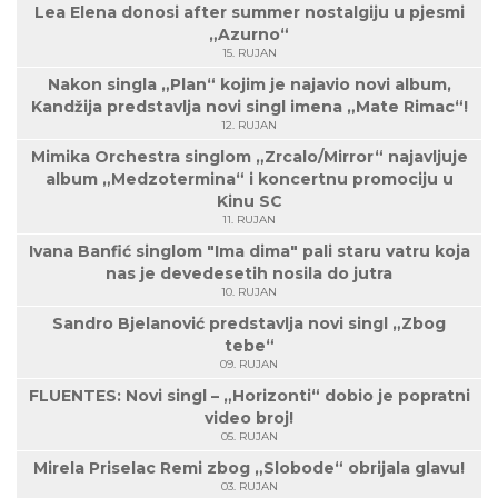
Lea Elena donosi after summer nostalgiju u pjesmi
„Azurno“
15. RUJAN
Nakon singla „Plan“ kojim je najavio novi album,
Kandžija predstavlja novi singl imena „Mate Rimac“!
12. RUJAN
Mimika Orchestra singlom „Zrcalo/Mirror“ najavljuje
album „Medzotermina“ i koncertnu promociju u
Kinu SC
11. RUJAN
Ivana Banfić singlom "Ima dima" pali staru vatru koja
nas je devedesetih nosila do jutra
10. RUJAN
Sandro Bjelanović predstavlja novi singl „Zbog
tebe“
09. RUJAN
FLUENTES: Novi singl – „Horizonti“ dobio je popratni
video broj!
05. RUJAN
Mirela Priselac Remi zbog „Slobode“ obrijala glavu!
03. RUJAN