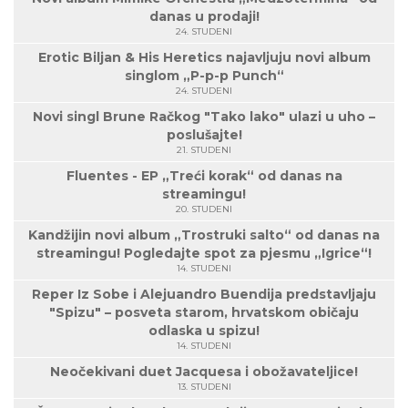
danas u prodaji!
24. STUDENI
Erotic Biljan & His Heretics najavljuju novi album
singlom „P-p-p Punch“
24. STUDENI
Novi singl Brune Račkog "Tako lako" ulazi u uho –
poslušajte!
21. STUDENI
Fluentes - EP „Treći korak“ od danas na
streamingu!
20. STUDENI
Kandžijin novi album „Trostruki salto“ od danas na
streamingu! Pogledajte spot za pjesmu „Igrice“!
14. STUDENI
Reper Iz Sobe i Alejuandro Buendija predstavljaju
"Spizu" – posveta starom, hrvatskom običaju
odlaska u spizu!
14. STUDENI
Neočekivani duet Jacquesa i obožavateljice!
13. STUDENI