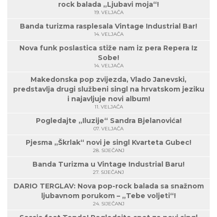
rock balada „Ljubavi moja“!
19. VELJAČA
Banda turizma rasplesala Vintage Industrial Bar!
14. VELJAČA
Nova funk poslastica stiže nam iz pera Repera Iz
Sobe!
14. VELJAČA
Makedonska pop zvijezda, Vlado Janevski,
predstavlja drugi službeni singl na hrvatskom jeziku
i najavljuje novi album!
11. VELJAČA
Pogledajte „Iluzije“ Sandra Bjelanovića!
07. VELJAČA
Pjesma „Škrlak“ novi je singl Kvarteta Gubec!
28. SIJEČANJ
Banda Turizma u Vintage Industrial Baru!
27. SIJEČANJ
DARIO TERGLAV: Nova pop-rock balada sa snažnom
ljubavnom porukom – „Tebe voljeti“!
24. SIJEČANJ