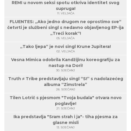
REMI u novom seksi spotu otkriva identitet svog
supruga!
11. VELJAČA
FLUENTES: „Ako jedno drugom ne oprostimo sve“
četvrti je službeni singl s nedavno objavljenog EP-ija
„Treći korak“!
05. VELJAČA
„Tako ljepa“ je novi singl Krune Jupitera!
02. VELJAČA
Vesna Mimica odobrila Kandžijinu koreografiju za
nastup na Dori!
30. SIJEČANJ
Truth ≠ Tribe predstavljaju singl “S!” s nadolazećeg
albuma “Zimstrela”
26. SIJEČANJ
Tilen Lotrič s pjesmom "Tvoja budala" otvara novo
poglavlje!
21. SIJEČANJ
Ika predstavlja "Sram strah i ja"- tiha pjesma za
glasne misli
13. SIJEČANJ