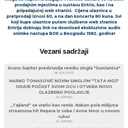
prodajnim mjestima
u sustavu
Entrio, kao i
na
pripadajućoj web stranici
. Cijena ulaznica u
pretprodaji iznosi 60, a na dan koncerta 80 kuna. Svi
koji kupe ulaznice putem službene web stranice
Entrija dobivaju link na download ekskluzivne audio
snimke nastupa BOE u Beogradu 1982. godine!
Vezani sadržaji
Kruno Jupiter predstavlja remiks singla "Sunčanica"
06. KOLOVOZ
MARKO TOMASOVIĆ NOVIM SINGLOM "TATA MOJ"
ODAJE POČAST SVOM OCU I OTVARA NOVO
GLAZBENO POGLAVLJE
24. SRPANJ
„Tajland“ se vratio kao remix. Nakon pola milijuna
streamova hit Repera iz sobe i Anne Moor u novom
ruhu!
22. SRPANJ