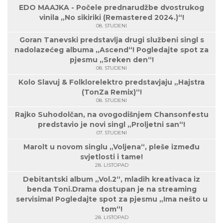
EDO MAAJKA - Počele prednarudžbe dvostrukog
vinila „No sikiriki (Remastered 2024.)“!
08. STUDENI
Goran Tanevski predstavlja drugi službeni singl s
nadolazećeg albuma „Ascend“! Pogledajte spot za
pjesmu „Sreken den“!
08. STUDENI
Kolo Slavuj & Folklorelektro predstavjaju „Hajstra
(TonZa Remix)“!
08. STUDENI
Rajko Suhodolčan, na ovogodišnjem Chansonfestu
predstavio je novi singl „Proljetni san“!
07. STUDENI
Marolt u novom singlu „Voljena“, pleše između
svjetlosti i tame!
28. LISTOPAD
Debitantski album „Vol.2“, mladih kreativaca iz
benda Toni.Drama dostupan je na streaming
servisima! Pogledajte spot za pjesmu „Ima nešto u
tom“!
28. LISTOPAD