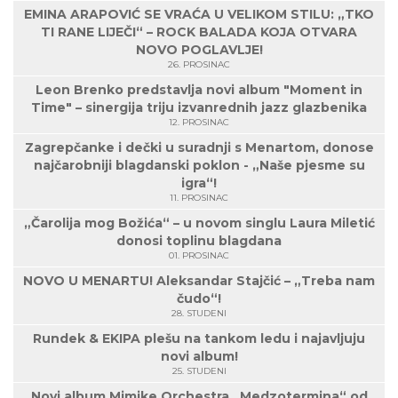
EMINA ARAPOVIĆ SE VRAĆA U VELIKOM STILU: „TKO
TI RANE LIJEČI“ – ROCK BALADA KOJA OTVARA
NOVO POGLAVLJE!
26. PROSINAC
Leon Brenko predstavlja novi album "Moment in
Time" – sinergija triju izvanrednih jazz glazbenika
12. PROSINAC
Zagrepčanke i dečki u suradnji s Menartom, donose
najčarobniji blagdanski poklon - „Naše pjesme su
igra“!
11. PROSINAC
„Čarolija mog Božića“ – u novom singlu Laura Miletić
donosi toplinu blagdana
01. PROSINAC
NOVO U MENARTU! Aleksandar Stajčić – „Treba nam
čudo“!
28. STUDENI
Rundek & EKIPA plešu na tankom ledu i najavljuju
novi album!
25. STUDENI
Novi album Mimike Orchestra „Medzotermina“ od