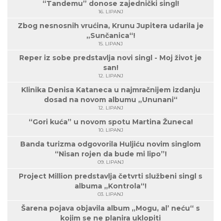
“Tandemu” donose zajednički singl!
16. LIPANJ
Zbog nesnosnih vrućina, Krunu Jupitera udarila je
„Sunčanica“!
15. LIPANJ
Reper iz sobe predstavlja novi singl - Moj život je
san!
12. LIPANJ
Klinika Denisa Kataneca u najmračnijem izdanju
dosad na novom albumu „Ununani“
12. LIPANJ
“Gori kuća” u novom spotu Martina Žuneca!
10. LIPANJ
Banda turizma odgovorila Huljiću novim singlom
“Nisan rojen da bude mi lipo”!
09. LIPANJ
Project Million predstavlja četvrti službeni singl s
albuma „Kontrola“!
03. LIPANJ
Šarena pojava objavila album „Mogu, al’ neću“ s
kojim se ne planira uklopiti