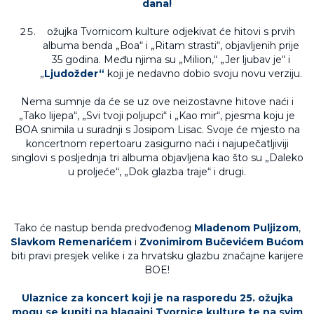
dana!
ožujka Tvornicom kulture odjekivat će hitovi s prvih
albuma benda „Boa“ i „Ritam strasti“, objavljenih prije
35 godina. Među njima su „Milion,“ „Jer ljubav je“ i
„
Ljudožder“
koji je nedavno dobio svoju novu verziju.
Nema sumnje da će se uz ove neizostavne hitove naći i
„Tako lijepa“, „Svi tvoji poljupci“ i „Kao mir“, pjesma koju je
BOA snimila u suradnji s Josipom Lisac. Svoje će mjesto na
koncertnom repertoaru zasigurno naći i najupečatljiviji
singlovi s posljednja tri albuma objavljena kao što su „Daleko
u proljeće“, „Dok glazba traje“ i drugi.
Tako će nastup benda predvođenog
Mladenom Puljizom
,
Slavkom Remenarićem
i
Zvonimirom Bučevićem Bućom
biti pravi presjek velike i za hrvatsku glazbu značajne karijere
BOE!
Ulaznice za koncert koji je na rasporedu 25. ožujka
mogu se kupiti na blagajni Tvornice kulture te na
svim