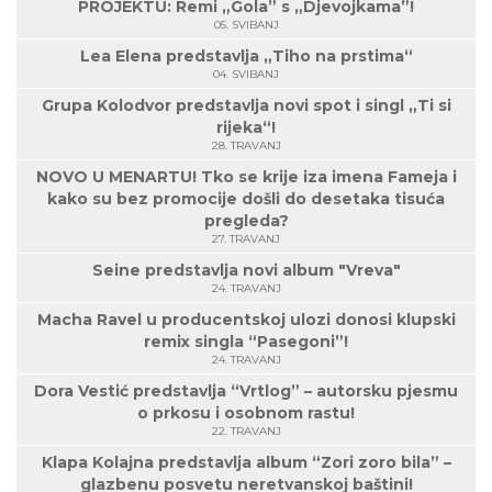
PROJEKTU: Remi „Gola” s „Djevojkama”!
05. SVIBANJ
Lea Elena predstavlja „Tiho na prstima“
04. SVIBANJ
Grupa Kolodvor predstavlja novi spot i singl „Ti si
rijeka“!
28. TRAVANJ
NOVO U MENARTU! Tko se krije iza imena Fameja i
kako su bez promocije došli do desetaka tisuća
pregleda?
27. TRAVANJ
Seine predstavlja novi album "Vreva"
24. TRAVANJ
Macha Ravel u producentskoj ulozi donosi klupski
remix singla “Pasegoni”!
24. TRAVANJ
Dora Vestić predstavlja “Vrtlog” – autorsku pjesmu
o prkosu i osobnom rastu!
22. TRAVANJ
Klapa Kolajna predstavlja album “Zori zoro bila” –
glazbenu posvetu neretvanskoj baštini!