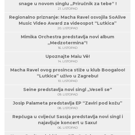
snage u novom singlu „Priručnik za tebe“ !
21. LISTOPAD
Regionalno priznanje: Macha Ravel osvojila SoAlive
Music Video Award za videospot “Lutkica”
20. LISTOPAD
Mimika Orchestra predstavlja novi album
„Medzotermina“!
16. LISTOPAD
Upoznajte Maiu Vë!
14. LISTOPAD
Macha Ravel ovog prosinca stiže u klub Boogaloo!
“Lutkica” uživo u Zagrebu!
10. LISTOPAD
Seine predstavlja novi singl „Veseli se“
09. LISTOPAD
Josip Palameta predstavlja EP “Zaviri pod kožu”
08. LISTOPAD
Repčuga u cvijeću! Sassja predstavlja novi singl i
najavljuje koncert u Saxu!
06. LISTOPAD