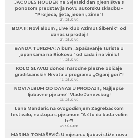
JACQUES HOUDEK na Svjetski dan pjesništva s
ponosom predstavlja novu autorsku skladbu -
"Proljeća, ljeta, jeseni, zime"!
21. OŽUJAK
BOA II: Novi album „Live klub Azimut Šibenik“ od
danas u prodaji!
21. OŽUJAK
BANDA TURIZMA: Album „Spašavanje turista u
japankama na Biokovu“ od sada i na vinilu!
14. OŽUJAK
KOLO SLAVUJ donosi narodne plesne običaje
gradišćanskih Hrvata u programu „Oganj gori“!
12. OŽUJAK
NOVI ALBUM OD DANAS U PRODAJI! „Najljepše
ljubavne pjesme“ Vlade Janevskog!
05. OŽUJAK
Lana Mandarić na ovogodišnjem Zagrebačkom
festivalu, nastupa s pjesmom "A što ću kada volim
te"!
04. OŽUJAK
MARINA TOMAŠEVIĆ: U mjesecu ljubavi stiže nova