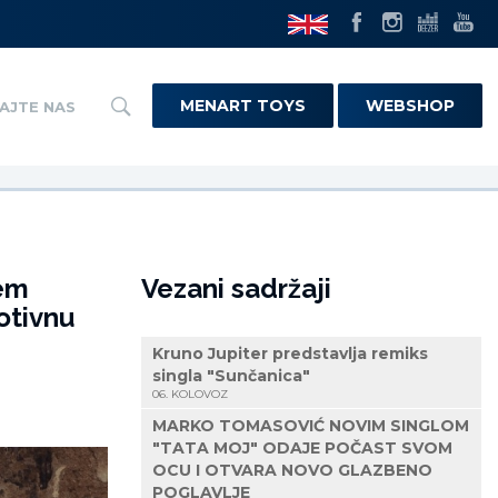
MENART TOYS
WEBSHOP
AJTE NAS
em
Vezani sadržaji
otivnu
Kruno Jupiter predstavlja remiks
singla "Sunčanica"
06. KOLOVOZ
MARKO TOMASOVIĆ NOVIM SINGLOM
"TATA MOJ" ODAJE POČAST SVOM
OCU I OTVARA NOVO GLAZBENO
POGLAVLJE