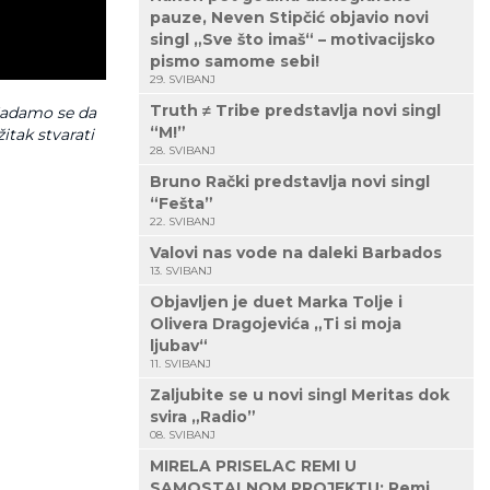
pauze, Neven Stipčić objavio novi
singl „Sve što imaš“ – motivacijsko
pismo samome sebi!
29. SVIBANJ
Truth ≠ Tribe predstavlja novi singl
Nadamo se da
“M!”
itak stvarati
28. SVIBANJ
Bruno Rački predstavlja novi singl
“Fešta”
22. SVIBANJ
Valovi nas vode na daleki Barbados
13. SVIBANJ
Objavljen je duet Marka Tolje i
Olivera Dragojevića „Ti si moja
ljubav“
11. SVIBANJ
Zaljubite se u novi singl Meritas dok
svira „Radio”
08. SVIBANJ
MIRELA PRISELAC REMI U
SAMOSTALNOM PROJEKTU: Remi