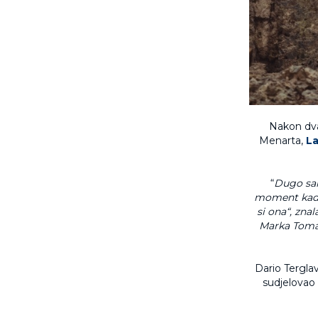
Nakon dva
Menarta,
La
“
Dugo sam
moment kada 
si ona“, zna
Marka Tomas
Dario Terglav
sudjelovao 