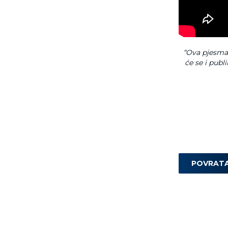
“Ova pjesma
će se i publ
POVRAT