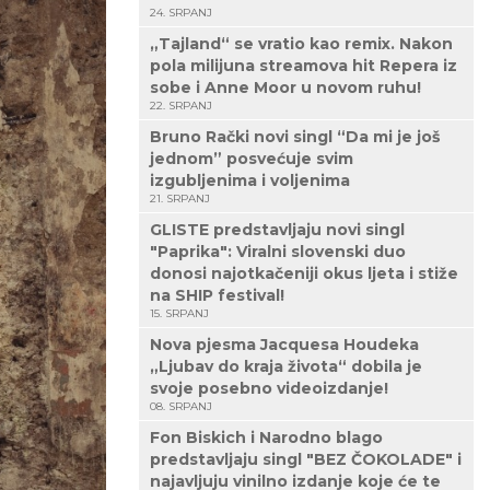
24. SRPANJ
„Tajland“ se vratio kao remix. Nakon
pola milijuna streamova hit Repera iz
sobe i Anne Moor u novom ruhu!
22. SRPANJ
Bruno Rački novi singl “Da mi je još
jednom” posvećuje svim
izgubljenima i voljenima
21. SRPANJ
GLISTE predstavljaju novi singl
"Paprika": Viralni slovenski duo
donosi najotkačeniji okus ljeta i stiže
na SHIP festival!
15. SRPANJ
Nova pjesma Jacquesa Houdeka
„Ljubav do kraja života“ dobila je
svoje posebno videoizdanje!
08. SRPANJ
Fon Biskich i Narodno blago
predstavljaju singl "BEZ ČOKOLADE" i
najavljuju vinilno izdanje koje će te