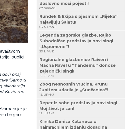
doslovno moći pojesti!
07. SRPANJ
Rundek & Ekipa s pjesmom „Rijeka“
najavljuju Šalatu!
03. SRPANJ
Legenda zagorske glazbe, Rajko
Suhodolčan predstavlja novi singl
„Uspomene“!
zdavaštvom
23. LIPANJ
arijoj publici
Regionalne glazbenice Raiven i
Macha Ravel u “Tandemu” donose
zajednički singl!
 doći onaj
16. LIPANJ
imke “Samo ti
Zbog nesnosnih vrućina, Krunu
g skladatelja
Jupitera udarila je „Sunčanica“!
 oduševio me
15. LIPANJ
Reper iz sobe predstavlja novi singl -
Moj život je san!
Kvarnera jer je
12. LIPANJ
ovim brojnim
Klinika Denisa Kataneca u
najmračnijem izdanju dosad na