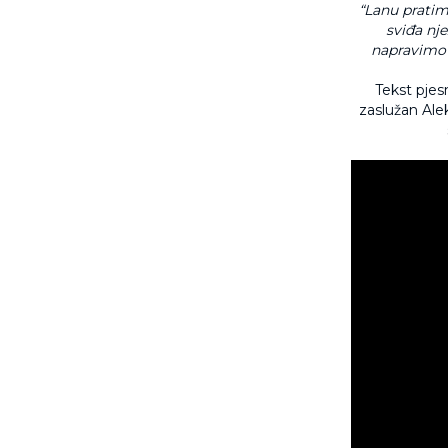
“Lanu prati
sviđa nje
napravimo 
Tekst pjes
zaslužan Alek