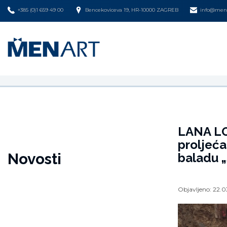
+385 (0)1 659 49 00
Bencekoviceva 19, HR-10000 ZAGREB
info@mena
LANA L
proljeća
Novosti
baladu „
Objavljeno:
22.0