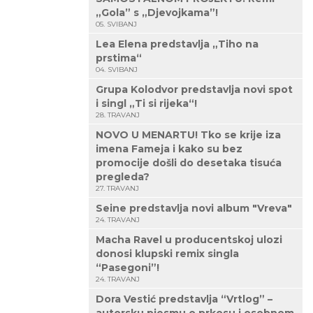
„Gola” s „Djevojkama”!
05. SVIBANJ
Lea Elena predstavlja „Tiho na
prstima“
04. SVIBANJ
Grupa Kolodvor predstavlja novi spot
i singl „Ti si rijeka“!
28. TRAVANJ
NOVO U MENARTU! Tko se krije iza
imena Fameja i kako su bez
promocije došli do desetaka tisuća
pregleda?
27. TRAVANJ
Seine predstavlja novi album "Vreva"
24. TRAVANJ
Macha Ravel u producentskoj ulozi
donosi klupski remix singla
“Pasegoni”!
24. TRAVANJ
Dora Vestić predstavlja “Vrtlog” –