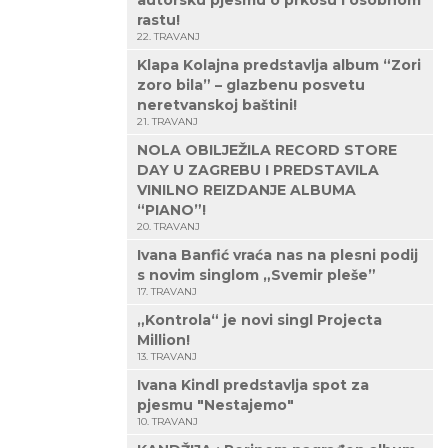
autorsku pjesmu o prkosu i osobnom
rastu!
22. TRAVANJ
Klapa Kolajna predstavlja album “Zori
zoro bila” – glazbenu posvetu
neretvanskoj baštini!
21. TRAVANJ
NOLA OBILJEŽILA RECORD STORE
DAY U ZAGREBU I PREDSTAVILA
VINILNO REIZDANJE ALBUMA
“PIANO”!
20. TRAVANJ
Ivana Banfić vraća nas na plesni podij
s novim singlom „Svemir pleše”
17. TRAVANJ
„Kontrola“ je novi singl Projecta
Million!
13. TRAVANJ
Ivana Kindl predstavlja spot za
pjesmu "Nestajemo"
10. TRAVANJ