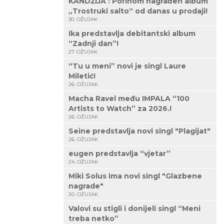
KANDŽIJA : Porinom nagrađen album
„Trostruki salto“ od danas u prodaji!
30. OŽUJAK
Ika predstavlja debitantski album
“Zadnji dan”!
27. OŽUJAK
“Tu u meni” novi je singl Laure
Miletić!
26. OŽUJAK
Macha Ravel među IMPALA “100
Artists to Watch” za 2026.!
26. OŽUJAK
Seine predstavlja novi singl "Plagijat"
26. OŽUJAK
eugen predstavlja “vjetar”
24. OŽUJAK
Miki Solus ima novi singl "Glazbene
nagrade"
20. OŽUJAK
Valovi su stigli i donijeli singl “Meni
treba netko”