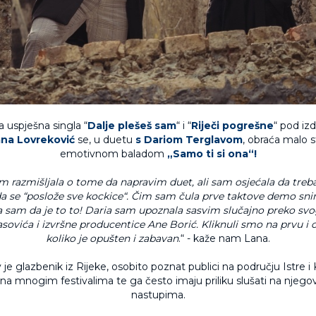
 uspješna singla “
Dalje plešeš sam
“ i “
Riječi pogrešne
“ pod i
na Lovreković
se, u duetu
s Dariom Terglavom
, obraća malo st
emotivnom baladom
„Samo ti si ona“!
 razmišljala o tome da napravim duet, ali sam osjećala da treba
se “poslože sve kockice“. Čim sam čula prve taktove demo sn
la sam da je to to! Daria sam upoznala sasvim slučajno preko svo
ovića i izvršne producentice Ane Borić. Kliknuli smo na prvu i
koliko je opušten i zabavan
.“ - kaže nam Lana.
 je glazbenik iz Rijeke, osobito poznat publici na području Istre i 
na mnogim festivalima te ga često imaju priliku slušati na njeg
nastupima.