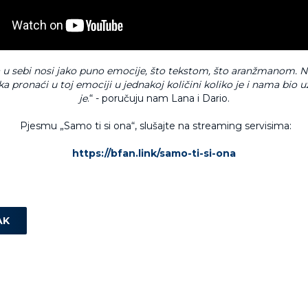
 u sebi nosi jako puno emocije, što tekstom, što aranžmanom. 
ika pronaći u toj emociji u jednakoj količini koliko je i nama bio už
je
.“ - poručuju nam Lana i Dario.
Pjesmu „Samo ti si ona“, slušajte na streaming servisima:
https://bfan.link/samo-ti-si-ona
AK