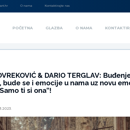
rt.hr
O nama
Kontaktirajte nas
POČETNA
GLAZBA
O NAMA
KONTAKTIR
OVREKOVIĆ & DARIO TERGLAV: Buđenj
, bude se i emocije u nama uz novu em
Samo ti si ona“!
3.2023.