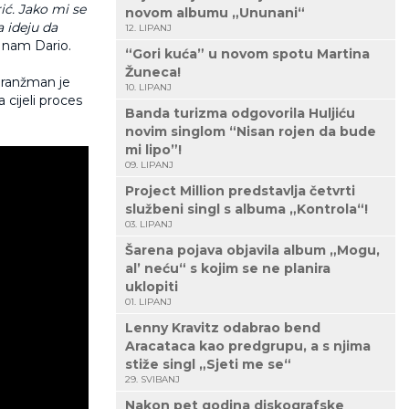
ć. Jako mi se
novom albumu „Ununani“
a ideju da
12. LIPANJ
e nam Dario.
“Gori kuća” u novom spotu Martina
Žuneca!
aranžman je
10. LIPANJ
 cijeli proces
Banda turizma odgovorila Huljiću
.
novim singlom “Nisan rojen da bude
mi lipo”!
09. LIPANJ
Project Million predstavlja četvrti
službeni singl s albuma „Kontrola“!
03. LIPANJ
Šarena pojava objavila album „Mogu,
al’ neću“ s kojim se ne planira
uklopiti
01. LIPANJ
Lenny Kravitz odabrao bend
Aracataca kao predgrupu, a s njima
stiže singl „Sjeti me se“
29. SVIBANJ
Nakon pet godina diskografske