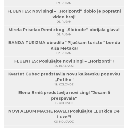
09. RUJAN
FLUENTES: Novi singl – „Horizonti“ dobio je popratni
video broj!
05. RUJAN
Mirela Priselac Remi zbog „Slobode“ obrijala glavu!
03. RUJAN
BANDA TURIZMA obradila “Pljačkam turiste” benda
Kiša Metaka!
02. RUJAN
FLUENTES: Poslušajte novi singl – „Horizonti“!
25. KOLOVOZ
Kvartet Gubec predstavlja novu kajkavsku popevku
„Potiho“
18. KOLOVOZ
Elena Brnić predstavlja novi singl "Jesam li
prespavala"
18. KOLOVOZ
NOVI ALBUM MACHE RAVEL! Poslušajte „Lutkica De
Luxe“!
06. KOLOVOZ