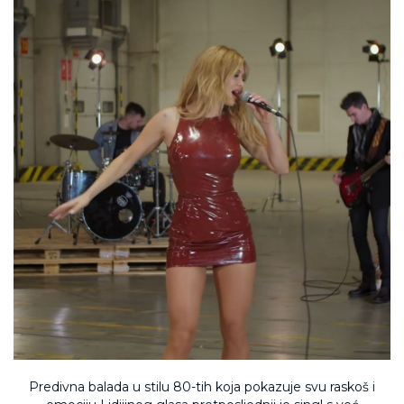
Predivna balada u stilu 80-tih koja pokazuje svu raskoš i