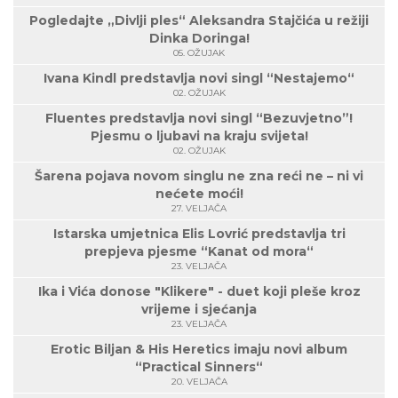
Pogledajte „Divlji ples“ Aleksandra Stajčića u režiji
Dinka Doringa!
05. OŽUJAK
Ivana Kindl predstavlja novi singl “Nestajemo“
02. OŽUJAK
Fluentes predstavlja novi singl “Bezuvjetno”!
Pjesmu o ljubavi na kraju svijeta!
02. OŽUJAK
Šarena pojava novom singlu ne zna reći ne – ni vi
nećete moći!
27. VELJAČA
Istarska umjetnica Elis Lovrić predstavlja tri
prepjeva pjesme “Kanat od mora“
23. VELJAČA
Ika i Vića donose "Klikere" - duet koji pleše kroz
vrijeme i sjećanja
23. VELJAČA
Erotic Biljan & His Heretics imaju novi album
“Practical Sinners“
20. VELJAČA