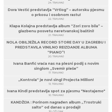
24. TRAVANJ
Dora Vestić predstavlja “Vrtlog” – autorsku pjesmu
o prkosu i osobnom rastu!
22. TRAVANJ
Klapa Kolajna predstavlja album “Zori zoro bila” –
glazbenu posvetu neretvanskoj baštini!
21. TRAVANJ
NOLA OBILJEŽILA RECORD STORE DAY U ZAGREBU I
PREDSTAVILA VINILNO REIZDANJE ALBUMA
“PIANO”!
20. TRAVANJ
Ivana Banfić vraća nas na plesni podij s novim
singlom „Svemir pleše”
17. TRAVANJ
„Kontrola“ je novi singl Projecta Million!
13. TRAVANJ
Ivana Kindl predstavlja spot za pjesmu "Nestajemo"
10. TRAVANJ
KANDŽIJA : Porinom nagrađen album „Trostruki
salto“ od danas u prodaji!
30. OŽUJAK