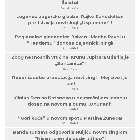
Šalatu!
03. SRPANJ
Legenda zagorske glazbe, Rajko Suhodolčan
predstavlja novi singl „Uspomene“!
23. LIPANJ
Regionalne glazbenice Raiven i Macha Ravel u
“Tandemu” donose zajednički singl!
16. LIPANJ
Zbog nesnosnih vrućina, Krunu Jupitera udarila je
„Sunčanica“!
15. LIPANJ
Reper iz sobe predstavlja novi singl - Moj život je
san!
12. LIPANJ
Klinika Denisa Kataneca u najmračnijem izdanju
dosad na novom albumu „Ununani“
12. LIPANJ
“Gori kuća” u novom spotu Martina Žuneca!
10. LIPANJ
Banda turizma odgovorila Huljiću novim singlom
“Nisan rojen da bude mi lipo”!