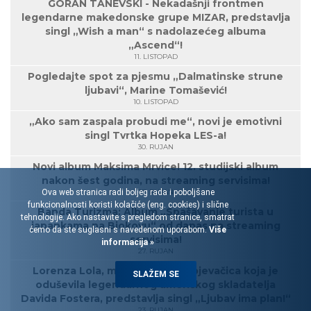
GORAN TANEVSKI - Nekadašnji frontmen
legendarne makedonske grupe MIZAR, predstavlja
singl „Wish a man“ s nadolazećeg albuma
„Ascend“!
11. LISTOPAD
Pogledajte spot za pjesmu „Dalmatinske strune
ljubavi“, Marine Tomašević!
10. LISTOPAD
„Ako sam zaspala probudi me“, novi je emotivni
singl Tvrtka Hopeka LES-a!
30. RUJAN
Novi album Maksima Mrvice! 12. studijski album
nakon šest godina, na streaming servisima!
Ova web stranica radi boljeg rada i poboljšane
27. RUJAN
funkcionalnosti koristi kolačiće (eng. cookies) i slične
Banda Turizma: Album „Spašavanje turista u
tehnologije. Ako nastavite s pregledom stranice, smatrat
japankama na Biokovu“ od danas na streaming
ćemo da ste suglasni s navedenom uporabom.
Više
servisima!
informacija »
27. RUJAN
Lorenza Lola, mlada rovinjska pjevačica koja je
SLAŽEM SE
oduševila legendarnog američkog skladatelja
Davida Fostera, predstavlja singl „Ljubav ima plan!“
23. RUJAN