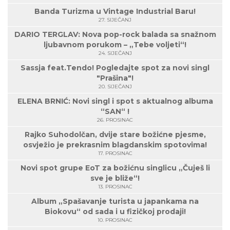
Banda Turizma u Vintage Industrial Baru!
27. SIJEČANJ
DARIO TERGLAV: Nova pop-rock balada sa snažnom
ljubavnom porukom – „Tebe voljeti“!
24. SIJEČANJ
Sassja feat.Tendo! Pogledajte spot za novi singl
"Prašina"!
20. SIJEČANJ
ELENA BRNIĆ: Novi singl i spot s aktualnog albuma
“SAN“ !
26. PROSINAC
Rajko Suhodolčan, dvije stare božićne pjesme,
osvježio je prekrasnim blagdanskim spotovima!
17. PROSINAC
Novi spot grupe EoT za božićnu singlicu „Čuješ li
sve je bliže“!
13. PROSINAC
Album „Spašavanje turista u japankama na
Biokovu“ od sada i u fizičkoj prodaji!
10. PROSINAC