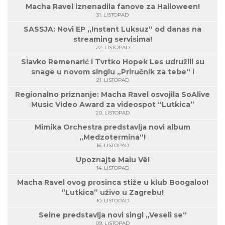
Macha Ravel iznenadila fanove za Halloween!
31. LISTOPAD
SASSJA: Novi EP „Instant Luksuz“ od danas na
streaming servisima!
22. LISTOPAD
Slavko Remenarić i Tvrtko Hopek Les udružili su
snage u novom singlu „Priručnik za tebe“ !
21. LISTOPAD
Regionalno priznanje: Macha Ravel osvojila SoAlive
Music Video Award za videospot “Lutkica”
20. LISTOPAD
Mimika Orchestra predstavlja novi album
„Medzotermina“!
16. LISTOPAD
Upoznajte Maiu Vë!
14. LISTOPAD
Macha Ravel ovog prosinca stiže u klub Boogaloo!
“Lutkica” uživo u Zagrebu!
10. LISTOPAD
Seine predstavlja novi singl „Veseli se“
09. LISTOPAD