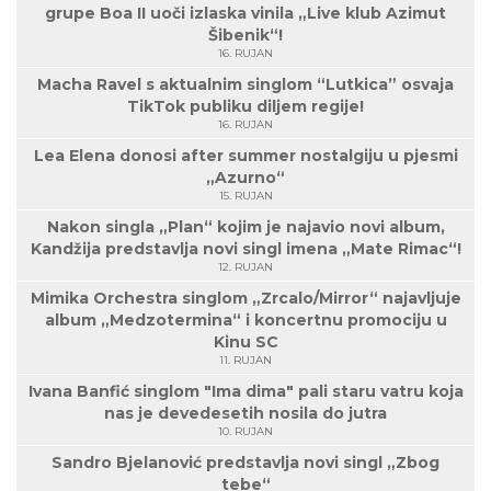
grupe Boa II uoči izlaska vinila „Live klub Azimut
Šibenik“!
16. RUJAN
Macha Ravel s aktualnim singlom “Lutkica” osvaja
TikTok publiku diljem regije!
16. RUJAN
Lea Elena donosi after summer nostalgiju u pjesmi
„Azurno“
15. RUJAN
Nakon singla „Plan“ kojim je najavio novi album,
Kandžija predstavlja novi singl imena „Mate Rimac“!
12. RUJAN
Mimika Orchestra singlom „Zrcalo/Mirror“ najavljuje
album „Medzotermina“ i koncertnu promociju u
Kinu SC
11. RUJAN
Ivana Banfić singlom "Ima dima" pali staru vatru koja
nas je devedesetih nosila do jutra
10. RUJAN
Sandro Bjelanović predstavlja novi singl „Zbog
tebe“