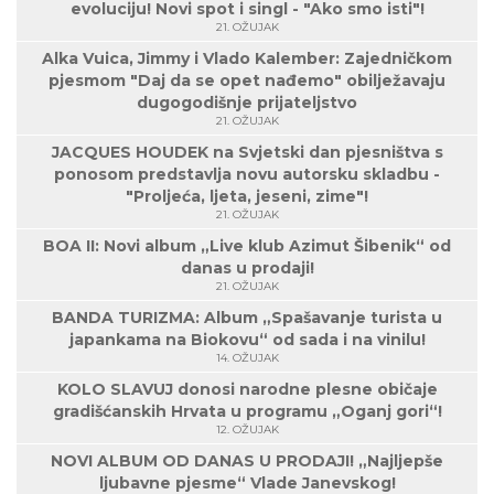
evoluciju! Novi spot i singl - "Ako smo isti"!
21. OŽUJAK
Alka Vuica, Jimmy i Vlado Kalember: Zajedničkom
pjesmom "Daj da se opet nađemo" obilježavaju
dugogodišnje prijateljstvo
21. OŽUJAK
JACQUES HOUDEK na Svjetski dan pjesništva s
ponosom predstavlja novu autorsku skladbu -
"Proljeća, ljeta, jeseni, zime"!
21. OŽUJAK
BOA II: Novi album „Live klub Azimut Šibenik“ od
danas u prodaji!
21. OŽUJAK
BANDA TURIZMA: Album „Spašavanje turista u
japankama na Biokovu“ od sada i na vinilu!
14. OŽUJAK
KOLO SLAVUJ donosi narodne plesne običaje
gradišćanskih Hrvata u programu „Oganj gori“!
12. OŽUJAK
NOVI ALBUM OD DANAS U PRODAJI! „Najljepše
ljubavne pjesme“ Vlade Janevskog!