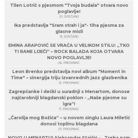
Tilen Lotrič s pjesmom "Tvoja budala" otvara novo
poglavlje!
21. SIJEČANJ
Ika predstavlja "Sram strah i ja"- tiha pjesma za
glasne misli
13. SIJEČANJ
EMINA ARAPOVIĆ SE VRAĆA U VELIKOM STILU: „TKO
TI RANE LIJEČI“ – ROCK BALADA KOJA OTVARA
NOVO POGLAVLJE!
26. PROSINAC
Leon Brenko predstavlja novi album "Moment in
Time" – sinergija triju izvanrednih jazz glazbenika
12. PROSINAC
Zagrepčanke i dečki u suradnji s Menartom, donose
najčarobniji blagdanski poklon - „Naše pjesme su
igra“!
11. PROSINAC
„Čarolija mog Božića“ – u novom singlu Laura Miletić
donosi toplinu blagdana
01. PROSINAC
NOVO U MENARTU! Aleksandar Stajčić – „Treba nam