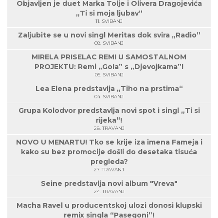
Objavljen je duet Marka Tolje i Olivera Dragojevića
„Ti si moja ljubav“
11. SVIBANJ
Zaljubite se u novi singl Meritas dok svira „Radio”
08. SVIBANJ
MIRELA PRISELAC REMI U SAMOSTALNOM
PROJEKTU: Remi „Gola” s „Djevojkama”!
05. SVIBANJ
Lea Elena predstavlja „Tiho na prstima“
04. SVIBANJ
Grupa Kolodvor predstavlja novi spot i singl „Ti si
rijeka“!
28. TRAVANJ
NOVO U MENARTU! Tko se krije iza imena Fameja i
kako su bez promocije došli do desetaka tisuća
pregleda?
27. TRAVANJ
Seine predstavlja novi album "Vreva"
24. TRAVANJ
Macha Ravel u producentskoj ulozi donosi klupski
remix singla “Pasegoni”!