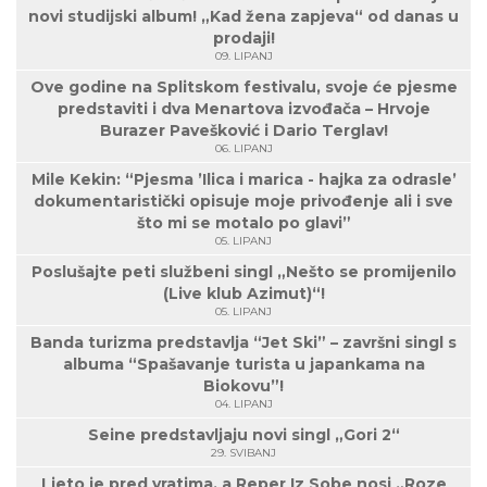
novi studijski album! „Kad žena zapjeva“ od danas u
prodaji!
09. LIPANJ
Ove godine na Splitskom festivalu, svoje će pjesme
predstaviti i dva Menartova izvođača – Hrvoje
Burazer Pavešković i Dario Terglav!
06. LIPANJ
Mile Kekin: “Pjesma ’Ilica i marica - hajka za odrasle’
dokumentaristički opisuje moje privođenje ali i sve
što mi se motalo po glavi”
05. LIPANJ
Poslušajte peti službeni singl „Nešto se promijenilo
(Live klub Azimut)“!
05. LIPANJ
Banda turizma predstavlja “Jet Ski” – završni singl s
albuma “Spašavanje turista u japankama na
Biokovu”!
04. LIPANJ
Seine predstavljaju novi singl „Gori 2“
29. SVIBANJ
Ljeto je pred vratima, a Reper Iz Sobe nosi „Roze