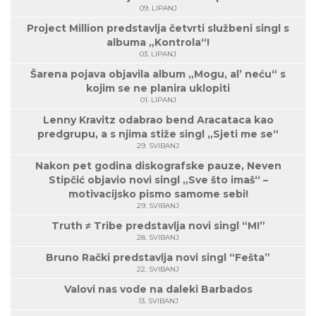
09. LIPANJ
Project Million predstavlja četvrti službeni singl s
albuma „Kontrola“!
03. LIPANJ
Šarena pojava objavila album „Mogu, al’ neću“ s
kojim se ne planira uklopiti
01. LIPANJ
Lenny Kravitz odabrao bend Aracataca kao
predgrupu, a s njima stiže singl „Sjeti me se“
29. SVIBANJ
Nakon pet godina diskografske pauze, Neven
Stipčić objavio novi singl „Sve što imaš“ –
motivacijsko pismo samome sebi!
29. SVIBANJ
Truth ≠ Tribe predstavlja novi singl “M!”
28. SVIBANJ
Bruno Rački predstavlja novi singl “Fešta”
22. SVIBANJ
Valovi nas vode na daleki Barbados
13. SVIBANJ