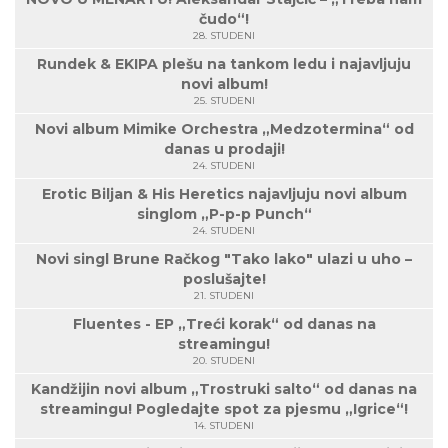
čudo“!
28. STUDENI
Rundek & EKIPA plešu na tankom ledu i najavljuju
novi album!
25. STUDENI
Novi album Mimike Orchestra „Medzotermina“ od
danas u prodaji!
24. STUDENI
Erotic Biljan & His Heretics najavljuju novi album
singlom „P-p-p Punch“
24. STUDENI
Novi singl Brune Račkog "Tako lako" ulazi u uho –
poslušajte!
21. STUDENI
Fluentes - EP „Treći korak“ od danas na
streamingu!
20. STUDENI
Kandžijin novi album „Trostruki salto“ od danas na
streamingu! Pogledajte spot za pjesmu „Igrice“!
14. STUDENI