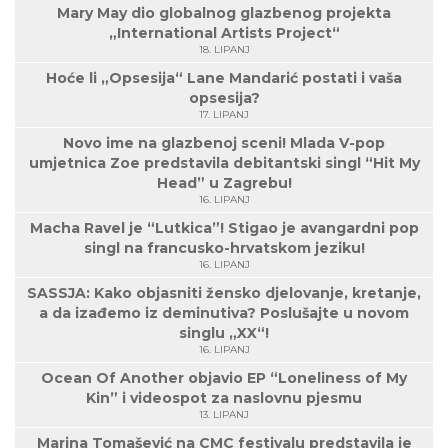
Mary May dio globalnog glazbenog projekta
„International Artists Project“
18. LIPANJ
Hoće li „Opsesija“ Lane Mandarić postati i vaša
opsesija?
17. LIPANJ
Novo ime na glazbenoj sceni! Mlada V-pop
umjetnica Zoe predstavila debitantski singl “Hit My
Head” u Zagrebu!
16. LIPANJ
Macha Ravel je “Lutkica”! Stigao je avangardni pop
singl na francusko-hrvatskom jeziku!
16. LIPANJ
SASSJA: Kako objasniti žensko djelovanje, kretanje,
a da izađemo iz deminutiva? Poslušajte u novom
singlu „XX“!
16. LIPANJ
Ocean Of Another objavio EP “Loneliness of My
Kin” i videospot za naslovnu pjesmu
13. LIPANJ
Marina Tomašević na CMC festivalu predstavila je