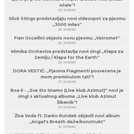
očale“!
29. SVIBANJ
Slick Stings predstavljaju novi videospot za pjesmu
„3000 miles“
28. SVIBANJ
Fran Uccellini objavio novu pjesmu „Vatromet“
28. SVIBANJ
Mimika Orchestra predstavlja novi singl „Klapa za
Zemlju / Klapa for the Earth“
28. SVIBANJ
DORA VESTIĆ: „Pjesma Fragmenti posvećena je
mom preminulom tati“!
27. SVIBANJ
Boa II - „Sve što imamo (Live klub Azimut)“ novi je
singl s aktualnog albuma „Live klub Azimut
Šibenik“!
20. SVIBANJ
Živa Voda ft. Darko Rundek objavili novi album
„Angel's Breath de/re/konstrukt“
16. SVIBANJ