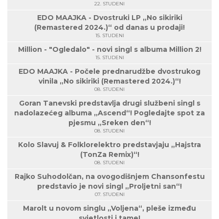
22. STUDENI
EDO MAAJKA - Dvostruki LP „No sikiriki
(Remastered 2024.)“ od danas u prodaji!
15. STUDENI
Million - "Ogledalo" - novi singl s albuma Million 2!
15. STUDENI
EDO MAAJKA - Počele prednarudžbe dvostrukog
vinila „No sikiriki (Remastered 2024.)“!
08. STUDENI
Goran Tanevski predstavlja drugi službeni singl s
nadolazećeg albuma „Ascend“! Pogledajte spot za
pjesmu „Sreken den“!
08. STUDENI
Kolo Slavuj & Folklorelektro predstavjaju „Hajstra
(TonZa Remix)“!
08. STUDENI
Rajko Suhodolčan, na ovogodišnjem Chansonfestu
predstavio je novi singl „Proljetni san“!
07. STUDENI
Marolt u novom singlu „Voljena“, pleše između
svjetlosti i tame!