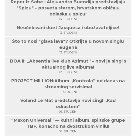
Reper Iz Sobe i Alejuandro Buendija predstavljaju
"Spizu" – posveta starom, hrvatskom običaju
odlaska u spizu!
14. STUDENI
Neočekivani duet Jacquesa i obožavateljice!
13. STUDENI
Što to nosi "glava lava"? Otkrijte u novom singlu
eugena
13. STUDENI
BOA II: „Absentia live klub Azimut“ – novi je singl s
aktualnog live albuma!
12. STUDENI
PROJECT MILLION:Album „Kontrola“ od danas na
streaming servisima!
11. STUDENI
Voland Le Mat predstavlja novi singl „Kad
odrastem“
06. STUDENI
“Maxon Universal” — kultni album, splitske grupe
TBF, konačno na dvostrukom vinilu!
05. STUDENI