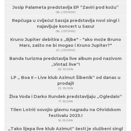
Josip Palameta predstavlja EP “Zaviri pod kožu”
08. LISTOPAD
Repčuga u cvijeću! Sassja predstavlja novi singl i
najavljuje koncert u Saxu!
06. LISTOPAD
Kruno Jupiter debitira s „Bjbe" - "ako može Bruno
Mars, zašto ne bi mogao i Kruno Jupiter?"
01. LISTOPAD
Banda turizma predstavlja live album pod nazivom
„Vintaž live“!
26. RUJAN
LP „ Boa II – Live klub Azimut Šibenik“ od danas u
prodaji!
22. RUJAN
Živa Voda i Darko Rundek predstavljaju „Ogledalo“
17. RUJAN
Tilen Lotrič osvojio glavnu nagradu na Ohridskom
festivalu 2025.!
16. RUJAN
„Tako lijepa live klub Azimut“ šesti je službeni singl