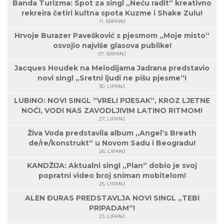
Banda Turizma: Spot za singl „Neću radit“ kreativno
rekreira četiri kultna spota Kuzme i Shake Zulu!
11. SRPANJ
Hrvoje Burazer Pavešković s pjesmom „Moje misto“
osvojio najviše glasova publike!
07. SRPANJ
Jacques Houdek na Melodijama Jadrana predstavio
novi singl „Sretni ljudi ne pišu pjesme“!
30. LIPANJ
LUBINO: NOVI SINGL “VRELI PIJESAK“, KROZ LJETNE
NOĆI, VODI NAS ZAVODLJIVIM LATINO RITMOM!
27. LIPANJ
Živa Voda predstavila album „Angel’s Breath
de/re/konstrukt“ u Novom Sadu i Beogradu!
26. LIPANJ
KANDŽIJA: Aktualni singl „Plan“ dobio je svoj
popratni video broj sniman mobitelom!
25. LIPANJ
ALEN ĐURAS PREDSTAVLJA NOVI SINGL „TEBI
PRIPADAM“!
23. LIPANJ