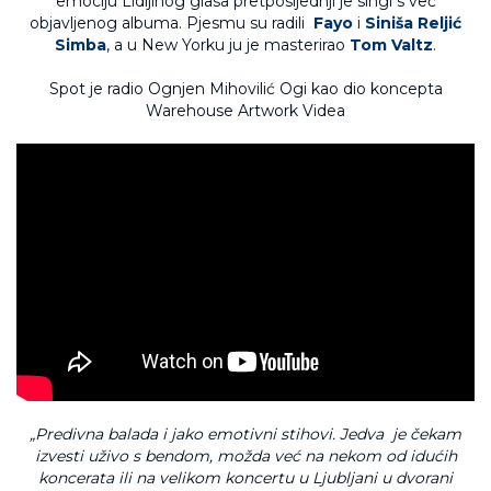
emociju Lidijinog glasa pretposljednji je singl s već
objavljenog albuma. Pjesmu su radili
Fayo
i
Siniša Reljić
Simba
, a u New Yorku ju je masterirao
Tom Valtz
.
Spot je radio Ognjen Mihovilić Ogi kao dio koncepta
Warehouse Artwork Videa
„Predivna balada i jako emotivni stihovi. Jedva je čekam
izvesti uživo s bendom, možda već na nekom od idućih
koncerata ili na velikom koncertu u Ljubljani u dvorani