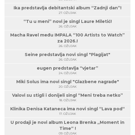
Ika predstavlja debitantski album “Zadnji dan”!
27. OŽUJAK
“Tu u meni” novi je singl Laure Miletić!
26. OŽUJAK
Macha Ravel među IMPALA “100 Artists to Watch”
za 2026.!
26. OŽUJAK
Seine predstavlja novi singl "Plagijat"
26. OŽUJAK
eugen predstavlja “vjetar”
24. OŽUJAK
Miki Solus ima novi singl "Glazbene nagrade"
20. OŽUJAK
Valovi su stigli i donijeli singl “Meni treba netko”
18. OŽUJAK
Klinika Denisa Kataneca ima novi singl “Lava pod“
17. OŽUJAK
U prodaji je novi album Leona Brenka „Moment in
Time“ !
09. OŽUJAK