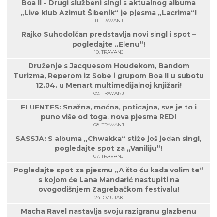
Boa II - Drugi službeni singl s aktualnog albuma
„Live klub Azimut Šibenik“ je pjesma „Lacrima“!
11. TRAVANJ
Rajko Suhodolčan predstavlja novi singl i spot –
pogledajte „Elenu“!
10. TRAVANJ
Druženje s Jacquesom Houdekom, Bandom
Turizma, Reperom iz Sobe i grupom Boa II u subotu
12.04. u Menart multimedijalnoj knjižari!
09. TRAVANJ
FLUENTES: Snažna, moćna, poticajna, sve je to i
puno više od toga, nova pjesma RED!
08. TRAVANJ
SASSJA: S albuma „Chwakka“ stiže još jedan singl,
pogledajte spot za „Vaniliju“!
07. TRAVANJ
Pogledajte spot za pjesmu „A što ću kada volim te“
s kojom će Lana Mandarić nastupiti na
ovogodišnjem Zagrebačkom festivalu!
24. OŽUJAK
Macha Ravel nastavlja svoju razigranu glazbenu