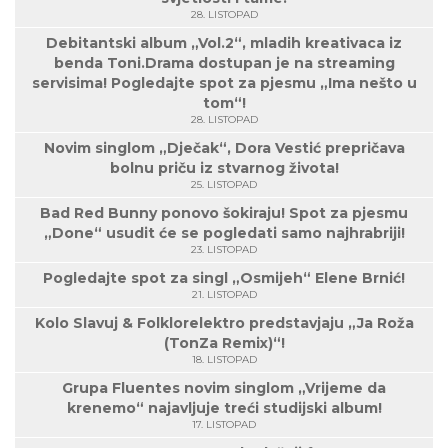
28. LISTOPAD
Debitantski album „Vol.2“, mladih kreativaca iz
benda Toni.Drama dostupan je na streaming
servisima! Pogledajte spot za pjesmu „Ima nešto u
tom“!
28. LISTOPAD
Novim singlom „Dječak“, Dora Vestić prepričava
bolnu priču iz stvarnog života!
25. LISTOPAD
Bad Red Bunny ponovo šokiraju! Spot za pjesmu
„Done“ usudit će se pogledati samo najhrabriji!
23. LISTOPAD
Pogledajte spot za singl „Osmijeh“ Elene Brnić!
21. LISTOPAD
Kolo Slavuj & Folklorelektro predstavjaju „Ja Roža
(TonZa Remix)“!
18. LISTOPAD
Grupa Fluentes novim singlom „Vrijeme da
krenemo“ najavljuje treći studijski album!
17. LISTOPAD