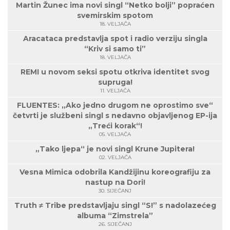
Martin Žunec ima novi singl “Netko bolji” popraćen
svemirskim spotom
18. VELJAČA
Aracataca predstavlja spot i radio verziju singla
“Kriv si samo ti”
18. VELJAČA
REMI u novom seksi spotu otkriva identitet svog
supruga!
11. VELJAČA
FLUENTES: „Ako jedno drugom ne oprostimo sve“
četvrti je službeni singl s nedavno objavljenog EP-ija
„Treći korak“!
05. VELJAČA
„Tako ljepa“ je novi singl Krune Jupitera!
02. VELJAČA
Vesna Mimica odobrila Kandžijinu koreografiju za
nastup na Dori!
30. SIJEČANJ
Truth ≠ Tribe predstavljaju singl “S!” s nadolazećeg
albuma “Zimstrela”
26. SIJEČANJ