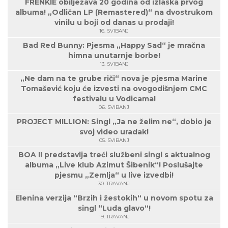
FRENKIE obilježava 20 godina od izlaska prvog
albuma! „Odličan LP (Remastered)“ na dvostrukom
vinilu u boji od danas u prodaji!
16. SVIBANJ
Bad Red Bunny: Pjesma „Happy Sad“ je mračna
himna unutarnje borbe!
13. SVIBANJ
„Ne dam na te grube riči“ nova je pjesma Marine
Tomašević koju će izvesti na ovogodišnjem CMC
festivalu u Vodicama!
06. SVIBANJ
PROJECT MILLION: Singl „Ja ne želim ne“, dobio je
svoj video uradak!
05. SVIBANJ
BOA II predstavlja treći službeni singl s aktualnog
albuma „Live klub Azimut Šibenik“! Poslušajte
pjesmu „Zemlja“ u live izvedbi!
30. TRAVANJ
Elenina verzija “Brzih i žestokih“ u novom spotu za
singl “Luda glavo“!
19. TRAVANJ