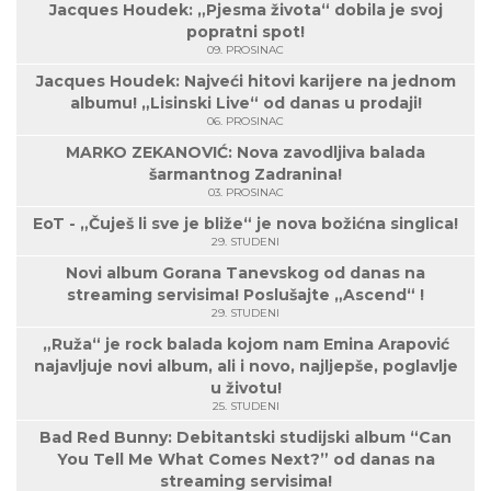
Jacques Houdek: „Pjesma života“ dobila je svoj
popratni spot!
09. PROSINAC
Jacques Houdek: Najveći hitovi karijere na jednom
albumu! „Lisinski Live“ od danas u prodaji!
06. PROSINAC
MARKO ZEKANOVIĆ: Nova zavodljiva balada
šarmantnog Zadranina!
03. PROSINAC
EoT - „Čuješ li sve je bliže“ je nova božićna singlica!
29. STUDENI
Novi album Gorana Tanevskog od danas na
streaming servisima! Poslušajte „Ascend“ !
29. STUDENI
„Ruža“ je rock balada kojom nam Emina Arapović
najavljuje novi album, ali i novo, najljepše, poglavlje
u životu!
25. STUDENI
Bad Red Bunny: Debitantski studijski album “Can
You Tell Me What Comes Next?” od danas na
streaming servisima!