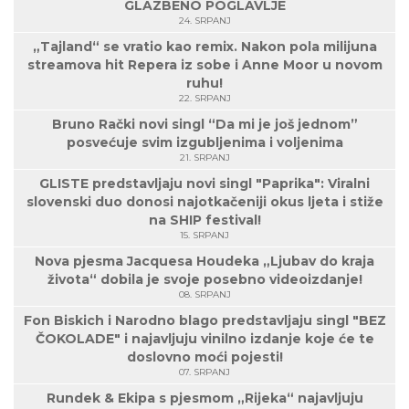
GLAZBENO POGLAVLJE
24. SRPANJ
„Tajland“ se vratio kao remix. Nakon pola milijuna
streamova hit Repera iz sobe i Anne Moor u novom
ruhu!
22. SRPANJ
Bruno Rački novi singl “Da mi je još jednom”
posvećuje svim izgubljenima i voljenima
21. SRPANJ
GLISTE predstavljaju novi singl "Paprika": Viralni
slovenski duo donosi najotkačeniji okus ljeta i stiže
na SHIP festival!
15. SRPANJ
Nova pjesma Jacquesa Houdeka „Ljubav do kraja
života“ dobila je svoje posebno videoizdanje!
08. SRPANJ
Fon Biskich i Narodno blago predstavljaju singl "BEZ
ČOKOLADE" i najavljuju vinilno izdanje koje će te
doslovno moći pojesti!
07. SRPANJ
Rundek & Ekipa s pjesmom „Rijeka“ najavljuju