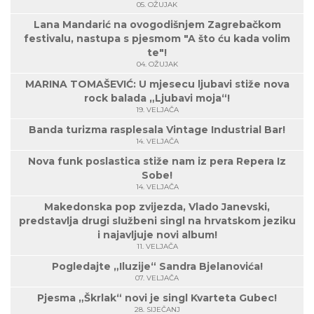
05. OŽUJAK
Lana Mandarić na ovogodišnjem Zagrebačkom
festivalu, nastupa s pjesmom "A što ću kada volim
te"!
04. OŽUJAK
MARINA TOMAŠEVIĆ: U mjesecu ljubavi stiže nova
rock balada „Ljubavi moja“!
19. VELJAČA
Banda turizma rasplesala Vintage Industrial Bar!
14. VELJAČA
Nova funk poslastica stiže nam iz pera Repera Iz
Sobe!
14. VELJAČA
Makedonska pop zvijezda, Vlado Janevski,
predstavlja drugi službeni singl na hrvatskom jeziku
i najavljuje novi album!
11. VELJAČA
Pogledajte „Iluzije“ Sandra Bjelanovića!
07. VELJAČA
Pjesma „Škrlak“ novi je singl Kvarteta Gubec!
28. SIJEČANJ