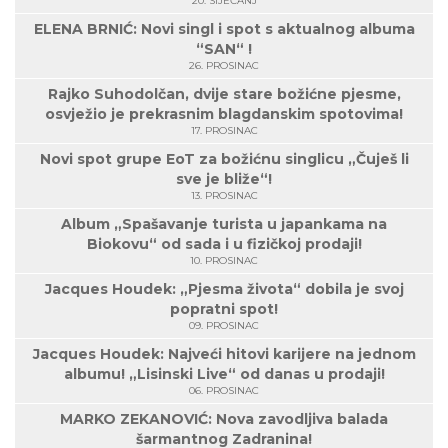
20. SIJEČANJ
ELENA BRNIĆ: Novi singl i spot s aktualnog albuma
“SAN“ !
26. PROSINAC
Rajko Suhodolčan, dvije stare božićne pjesme,
osvježio je prekrasnim blagdanskim spotovima!
17. PROSINAC
Novi spot grupe EoT za božićnu singlicu „Čuješ li
sve je bliže“!
13. PROSINAC
Album „Spašavanje turista u japankama na
Biokovu“ od sada i u fizičkoj prodaji!
10. PROSINAC
Jacques Houdek: „Pjesma života“ dobila je svoj
popratni spot!
09. PROSINAC
Jacques Houdek: Najveći hitovi karijere na jednom
albumu! „Lisinski Live“ od danas u prodaji!
06. PROSINAC
MARKO ZEKANOVIĆ: Nova zavodljiva balada
šarmantnog Zadranina!