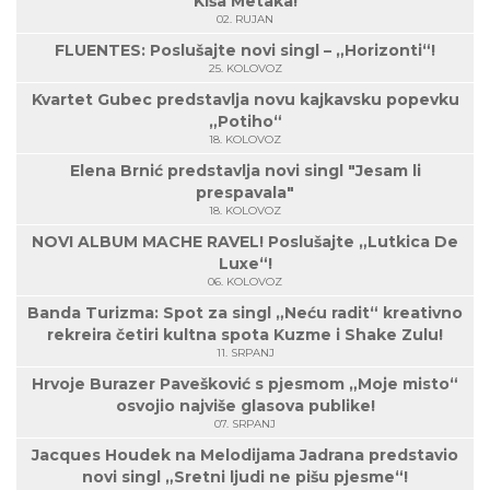
Kiša Metaka!
02. RUJAN
FLUENTES: Poslušajte novi singl – „Horizonti“!
25. KOLOVOZ
Kvartet Gubec predstavlja novu kajkavsku popevku
„Potiho“
18. KOLOVOZ
Elena Brnić predstavlja novi singl "Jesam li
prespavala"
18. KOLOVOZ
NOVI ALBUM MACHE RAVEL! Poslušajte „Lutkica De
Luxe“!
06. KOLOVOZ
Banda Turizma: Spot za singl „Neću radit“ kreativno
rekreira četiri kultna spota Kuzme i Shake Zulu!
11. SRPANJ
Hrvoje Burazer Pavešković s pjesmom „Moje misto“
osvojio najviše glasova publike!
07. SRPANJ
Jacques Houdek na Melodijama Jadrana predstavio
novi singl „Sretni ljudi ne pišu pjesme“!