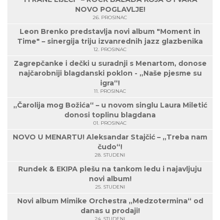
NOVO POGLAVLJE!
26. PROSINAC
Leon Brenko predstavlja novi album "Moment in
Time" – sinergija triju izvanrednih jazz glazbenika
12. PROSINAC
Zagrepčanke i dečki u suradnji s Menartom, donose
najčarobniji blagdanski poklon - „Naše pjesme su
igra“!
11. PROSINAC
„Čarolija mog Božića“ – u novom singlu Laura Miletić
donosi toplinu blagdana
01. PROSINAC
NOVO U MENARTU! Aleksandar Stajčić – „Treba nam
čudo“!
28. STUDENI
Rundek & EKIPA plešu na tankom ledu i najavljuju
novi album!
25. STUDENI
Novi album Mimike Orchestra „Medzotermina“ od
danas u prodaji!
24. STUDENI