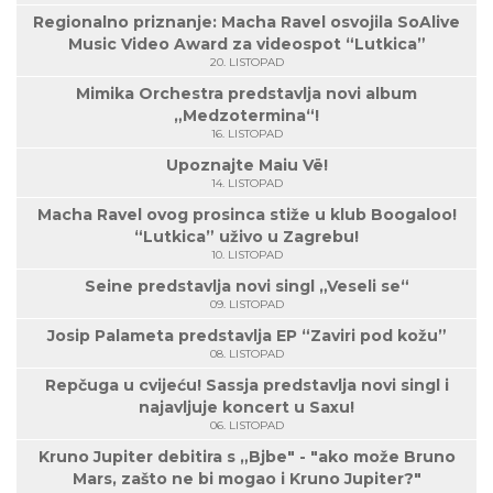
Regionalno priznanje: Macha Ravel osvojila SoAlive
Music Video Award za videospot “Lutkica”
20. LISTOPAD
Mimika Orchestra predstavlja novi album
„Medzotermina“!
16. LISTOPAD
Upoznajte Maiu Vë!
14. LISTOPAD
Macha Ravel ovog prosinca stiže u klub Boogaloo!
“Lutkica” uživo u Zagrebu!
10. LISTOPAD
Seine predstavlja novi singl „Veseli se“
09. LISTOPAD
Josip Palameta predstavlja EP “Zaviri pod kožu”
08. LISTOPAD
Repčuga u cvijeću! Sassja predstavlja novi singl i
najavljuje koncert u Saxu!
06. LISTOPAD
Kruno Jupiter debitira s „Bjbe" - "ako može Bruno
Mars, zašto ne bi mogao i Kruno Jupiter?"