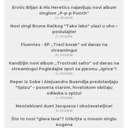
Erotic Biljan & His Heretics najavljuju novi album
singlom „P-p-p Punch“
24. STUDENI
Novi singl Brune Račkog "Tako lako" ulazi u uho –
poslušajte!
21. STUDENI
Fluentes - EP „Treći korak“ od danas na
streamingu!
20. STUDENI
Kandžijin novi album „Trostruki salto“ od danas na
streamingu! Pogledajte spot za pjesmu „Igrice“!
14. STUDENI
Reper Iz Sobe i Alejuandro Buendija predstavljaju
"Spizu" – posveta starom, hrvatskom običaju
odlaska u spizu!
14. STUDENI
Neočekivani duet Jacquesa i obožavateljice!
13. STUDENI
Što to nosi "glava lava"? Otkrijte u novom singlu
eugena