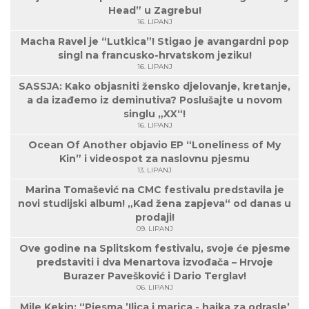
Head” u Zagrebu!
16. LIPANJ
Macha Ravel je “Lutkica”! Stigao je avangardni pop
singl na francusko-hrvatskom jeziku!
16. LIPANJ
SASSJA: Kako objasniti žensko djelovanje, kretanje,
a da izađemo iz deminutiva? Poslušajte u novom
singlu „XX“!
16. LIPANJ
Ocean Of Another objavio EP “Loneliness of My
Kin” i videospot za naslovnu pjesmu
13. LIPANJ
Marina Tomašević na CMC festivalu predstavila je
novi studijski album! „Kad žena zapjeva“ od danas u
prodaji!
09. LIPANJ
Ove godine na Splitskom festivalu, svoje će pjesme
predstaviti i dva Menartova izvođača – Hrvoje
Burazer Pavešković i Dario Terglav!
06. LIPANJ
Mile Kekin: “Pjesma ’Ilica i marica - hajka za odrasle’