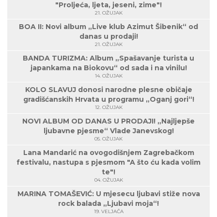
"Proljeća, ljeta, jeseni, zime"!
21. OŽUJAK
BOA II: Novi album „Live klub Azimut Šibenik“ od
danas u prodaji!
21. OŽUJAK
BANDA TURIZMA: Album „Spašavanje turista u
japankama na Biokovu“ od sada i na vinilu!
14. OŽUJAK
KOLO SLAVUJ donosi narodne plesne običaje
gradišćanskih Hrvata u programu „Oganj gori“!
12. OŽUJAK
NOVI ALBUM OD DANAS U PRODAJI! „Najljepše
ljubavne pjesme“ Vlade Janevskog!
05. OŽUJAK
Lana Mandarić na ovogodišnjem Zagrebačkom
festivalu, nastupa s pjesmom "A što ću kada volim
te"!
04. OŽUJAK
MARINA TOMAŠEVIĆ: U mjesecu ljubavi stiže nova
rock balada „Ljubavi moja“!
19. VELJAČA