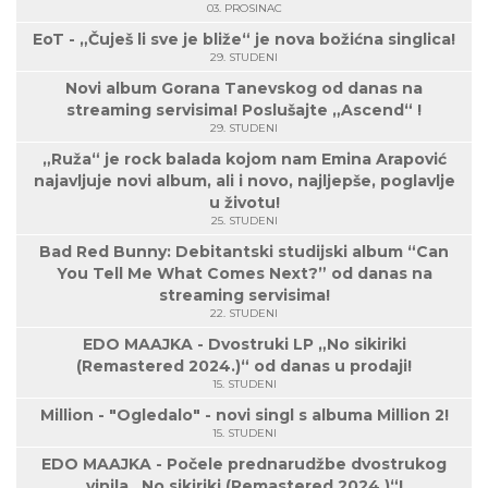
03. PROSINAC
EoT - „Čuješ li sve je bliže“ je nova božićna singlica!
29. STUDENI
Novi album Gorana Tanevskog od danas na
streaming servisima! Poslušajte „Ascend“ !
29. STUDENI
„Ruža“ je rock balada kojom nam Emina Arapović
najavljuje novi album, ali i novo, najljepše, poglavlje
u životu!
25. STUDENI
Bad Red Bunny: Debitantski studijski album “Can
You Tell Me What Comes Next?” od danas na
streaming servisima!
22. STUDENI
EDO MAAJKA - Dvostruki LP „No sikiriki
(Remastered 2024.)“ od danas u prodaji!
15. STUDENI
Million - "Ogledalo" - novi singl s albuma Million 2!
15. STUDENI
EDO MAAJKA - Počele prednarudžbe dvostrukog
vinila „No sikiriki (Remastered 2024.)“!