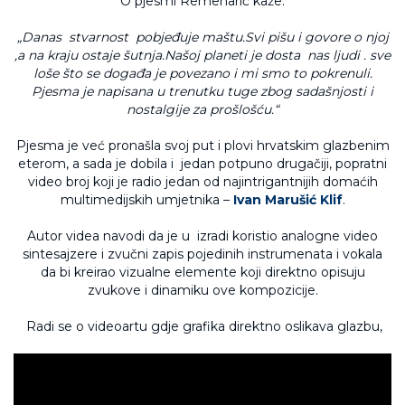
O pjesmi Remenarić kaže:
„Danas stvarnost pobjeđuje maštu.Svi pišu i govore o njoj
,a na kraju ostaje šutnja.Našoj planeti je dosta nas ljudi . sve
loše što se događa je povezano i mi smo to pokrenuli.
Pjesma je napisana u trenutku tuge zbog sadašnjosti i
nostalgije za prošlošću.“
Pjesma je već pronašla svoj put i plovi hrvatskim glazbenim
eterom, a sada je dobila i jedan potpuno drugačiji, popratni
video broj koji je radio jedan od najintrigantnijih domaćih
multimedijskih umjetnika –
Ivan Marušić Klif
.
Autor videa navodi da je u izradi koristio analogne video
sintesajzere i zvučni zapis pojedinih instrumenata i vokala
da bi kreirao vizualne elemente koji direktno opisuju
zvukove i dinamiku ove kompozicije.
Radi se o videoartu gdje grafika direktno oslikava glazbu,