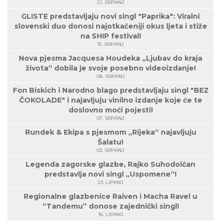
21. SRPANJ
GLISTE predstavljaju novi singl "Paprika": Viralni
slovenski duo donosi najotkačeniji okus ljeta i stiže
na SHIP festival!
15. SRPANJ
Nova pjesma Jacquesa Houdeka „Ljubav do kraja
života“ dobila je svoje posebno videoizdanje!
08. SRPANJ
Fon Biskich i Narodno blago predstavljaju singl "BEZ
ČOKOLADE" i najavljuju vinilno izdanje koje će te
doslovno moći pojesti!
07. SRPANJ
Rundek & Ekipa s pjesmom „Rijeka“ najavljuju
Šalatu!
03. SRPANJ
Legenda zagorske glazbe, Rajko Suhodolčan
predstavlja novi singl „Uspomene“!
23. LIPANJ
Regionalne glazbenice Raiven i Macha Ravel u
“Tandemu” donose zajednički singl!
16. LIPANJ