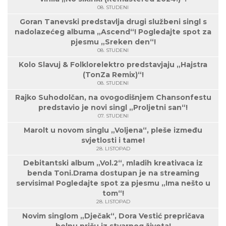
08. STUDENI
Goran Tanevski predstavlja drugi službeni singl s
nadolazećeg albuma „Ascend“! Pogledajte spot za
pjesmu „Sreken den“!
08. STUDENI
Kolo Slavuj & Folklorelektro predstavjaju „Hajstra
(TonZa Remix)“!
08. STUDENI
Rajko Suhodolčan, na ovogodišnjem Chansonfestu
predstavio je novi singl „Proljetni san“!
07. STUDENI
Marolt u novom singlu „Voljena“, pleše između
svjetlosti i tame!
28. LISTOPAD
Debitantski album „Vol.2“, mladih kreativaca iz
benda Toni.Drama dostupan je na streaming
servisima! Pogledajte spot za pjesmu „Ima nešto u
tom“!
28. LISTOPAD
Novim singlom „Dječak“, Dora Vestić prepričava