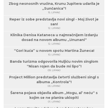
Zbog nesnosnih vrućina, Krunu Jupitera udarila je
„Sunčanica“!
15. LIPANJ
Reper iz sobe predstavlja novi singl - Moj život je
san!
12. LIPANJ
Klinika Denisa Kataneca u najmračnijem izdanju
dosad na novom albumu „Ununani“
12. LIPANJ
“Gori kuća” u novom spotu Martina Žuneca!
10. LIPANJ
Banda turizma odgovorila Huljiću novim singlom
“Nisan rojen da bude mi lipo”!
09. LIPANJ
Project Million predstavlja četvrti službeni singl s
albuma „Kontrola“!
03. LIPANJ
Šarena pojava objavila album „Mogu, al’ neću“ s
kojim se ne planira uklopiti
01. LIPANJ