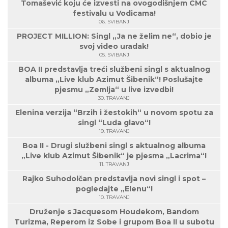
Tomašević koju će izvesti na ovogodišnjem CMC
festivalu u Vodicama!
06. SVIBANJ
PROJECT MILLION: Singl „Ja ne želim ne“, dobio je
svoj video uradak!
05. SVIBANJ
BOA II predstavlja treći službeni singl s aktualnog
albuma „Live klub Azimut Šibenik“! Poslušajte
pjesmu „Zemlja“ u live izvedbi!
30. TRAVANJ
Elenina verzija “Brzih i žestokih“ u novom spotu za
singl “Luda glavo“!
19. TRAVANJ
Boa II - Drugi službeni singl s aktualnog albuma
„Live klub Azimut Šibenik“ je pjesma „Lacrima“!
11. TRAVANJ
Rajko Suhodolčan predstavlja novi singl i spot –
pogledajte „Elenu“!
10. TRAVANJ
Druženje s Jacquesom Houdekom, Bandom
Turizma, Reperom iz Sobe i grupom Boa II u subotu