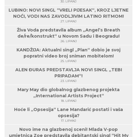
30. LIPANJ
LUBINO: NOVI SINGL “VRELI PIJESAK“, KROZ LJETNE
NOĆI, VODI NAS ZAVODLJIVIM LATINO RITMOM!
27. LIPANJ
Živa Voda predstavila album „Angel’s Breath
de/re/konstrukt“ u Novom Sadu i Beogradu!
26. LIPANJ
KANDŽIJA: Aktualni singl „Plan“ dobio je svoj
popratni video broj sniman mobitelom!
25. LIPANJ
ALEN ĐURAS PREDSTAVLJA NOVI SINGL „TEBI
PRIPADAM“!
23. LIPANJ
Mary May dio globalnog glazbenog projekta
„International Artists Project“
18. LIPANJ
Hoće li „Opsesija“ Lane Mandarić postati i vaša
opsesija?
17. LIPANJ
Novo ime na glazbenoj sceni! Mlada V-pop
umjetnica Zoe predstavila debitantski singl “Hit My