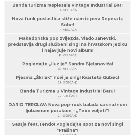
Banda turizma rasplesala Vintage Industrial Bar!
14. VELJAČA
Nova funk poslastica stiže nam iz pera Repera Iz
Sobe!
14. VELJAČA
Makedonska pop zvijezda, Vlado Janevski,
predstavlja drugi službeni singl na hrvatskom jeziku
i najavljuje novi album!
11. VELJAČA
Pogledajte „Iluzije“ Sandra Bjelanovića!
07. VELJAČA
Pjesma „Škrlak“ novi je singl Kvarteta Gubec!
28. SIJEČANJ
Banda Turizma u Vintage Industrial Baru!
27. SIJEČANJ
DARIO TERGLAV: Nova pop-rock balada sa snažnom
ljubavnom porukom – „Tebe voljeti“!
24. SIJEČANJ
Sassja feat.Tendo! Pogledajte spot za novi singl
"Prašina"!