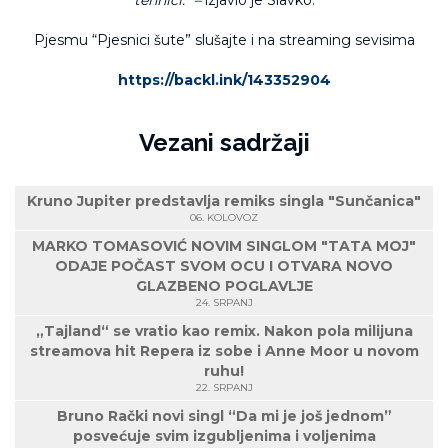
tehnici.
” –
izjavio je Slavko.
Pjesmu “Pjesnici šute” slušajte i na streaming sevisima
https://backl.ink/143352904
Vezani sadržaji
Kruno Jupiter predstavlja remiks singla "Sunčanica"
06. KOLOVOZ
MARKO TOMASOVIĆ NOVIM SINGLOM "TATA MOJ"
ODAJE POČAST SVOM OCU I OTVARA NOVO
GLAZBENO POGLAVLJE
24. SRPANJ
„Tajland“ se vratio kao remix. Nakon pola milijuna
streamova hit Repera iz sobe i Anne Moor u novom
ruhu!
22. SRPANJ
Bruno Rački novi singl “Da mi je još jednom”
posvećuje svim izgubljenima i voljenima