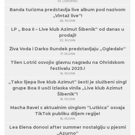
01. LISTOPAD
Banda turizma predstavlja live album pod nazivom
„Vintaž live“!
26. RUJAN
LP „ Boa II – Live klub Azimut Šibenik“ od danas u
prodaji!
22. RUJAN
Živa Voda i Darko Rundek predstavljaju „Ogledalo“
17. RUJAN
Tilen Lotrič osvojio glavnu nagradu na Ohridskom
festivalu 2025.!
16. RUJAN
„Tako lijepa live klub Azimut“ šesti je službeni singl
grupe Boa II uoči izlaska vinila „Live klub Azimut
Šibenik“!
16. RUJAN
Macha Ravel s aktualnim singlom “Lutkica” osvaja
TikTok publiku diljem regije!
16. RUJAN
Lea Elena donosi after summer nostalgiju u pjesmi
„Azurno“