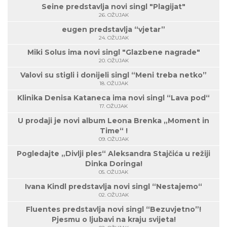
Seine predstavlja novi singl "Plagijat"
26. OŽUJAK
eugen predstavlja “vjetar”
24. OŽUJAK
Miki Solus ima novi singl "Glazbene nagrade"
20. OŽUJAK
Valovi su stigli i donijeli singl “Meni treba netko”
18. OŽUJAK
Klinika Denisa Kataneca ima novi singl “Lava pod“
17. OŽUJAK
U prodaji je novi album Leona Brenka „Moment in
Time“ !
09. OŽUJAK
Pogledajte „Divlji ples“ Aleksandra Stajčića u režiji
Dinka Doringa!
05. OŽUJAK
Ivana Kindl predstavlja novi singl “Nestajemo“
02. OŽUJAK
Fluentes predstavlja novi singl “Bezuvjetno”!
Pjesmu o ljubavi na kraju svijeta!