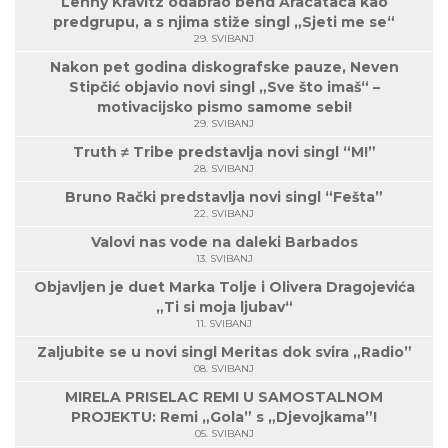
Lenny Kravitz odabrao bend Aracataca kao
predgrupu, a s njima stiže singl „Sjeti me se“
29. SVIBANJ
Nakon pet godina diskografske pauze, Neven
Stipčić objavio novi singl „Sve što imaš“ –
motivacijsko pismo samome sebi!
29. SVIBANJ
Truth ≠ Tribe predstavlja novi singl “M!”
28. SVIBANJ
Bruno Rački predstavlja novi singl “Fešta”
22. SVIBANJ
Valovi nas vode na daleki Barbados
13. SVIBANJ
Objavljen je duet Marka Tolje i Olivera Dragojevića
„Ti si moja ljubav“
11. SVIBANJ
Zaljubite se u novi singl Meritas dok svira „Radio”
08. SVIBANJ
MIRELA PRISELAC REMI U SAMOSTALNOM
PROJEKTU: Remi „Gola” s „Djevojkama”!
05. SVIBANJ