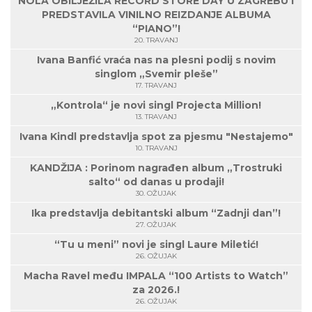
NOLA OBILJEŽILA RECORD STORE DAY U ZAGREBU I
PREDSTAVILA VINILNO REIZDANJE ALBUMA
“PIANO”!
20. TRAVANJ
Ivana Banfić vraća nas na plesni podij s novim
singlom „Svemir pleše”
17. TRAVANJ
„Kontrola“ je novi singl Projecta Million!
13. TRAVANJ
Ivana Kindl predstavlja spot za pjesmu "Nestajemo"
10. TRAVANJ
KANDŽIJA : Porinom nagrađen album „Trostruki
salto“ od danas u prodaji!
30. OŽUJAK
Ika predstavlja debitantski album “Zadnji dan”!
27. OŽUJAK
“Tu u meni” novi je singl Laure Miletić!
26. OŽUJAK
Macha Ravel među IMPALA “100 Artists to Watch”
za 2026.!
26. OŽUJAK