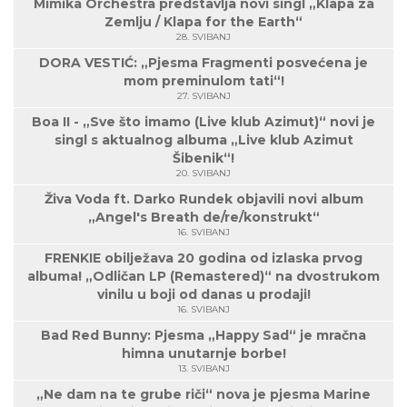
Mimika Orchestra predstavlja novi singl „Klapa za
Zemlju / Klapa for the Earth“
28. SVIBANJ
DORA VESTIĆ: „Pjesma Fragmenti posvećena je
mom preminulom tati“!
27. SVIBANJ
Boa II - „Sve što imamo (Live klub Azimut)“ novi je
singl s aktualnog albuma „Live klub Azimut
Šibenik“!
20. SVIBANJ
Živa Voda ft. Darko Rundek objavili novi album
„Angel's Breath de/re/konstrukt“
16. SVIBANJ
FRENKIE obilježava 20 godina od izlaska prvog
albuma! „Odličan LP (Remastered)“ na dvostrukom
vinilu u boji od danas u prodaji!
16. SVIBANJ
Bad Red Bunny: Pjesma „Happy Sad“ je mračna
himna unutarnje borbe!
13. SVIBANJ
„Ne dam na te grube riči“ nova je pjesma Marine