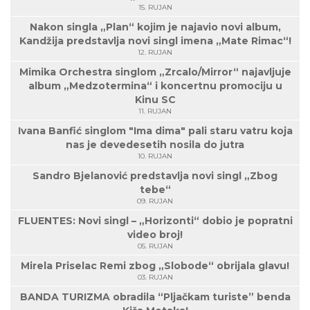
15. RUJAN
Nakon singla „Plan“ kojim je najavio novi album,
Kandžija predstavlja novi singl imena „Mate Rimac“!
12. RUJAN
Mimika Orchestra singlom „Zrcalo/Mirror“ najavljuje
album „Medzotermina“ i koncertnu promociju u
Kinu SC
11. RUJAN
Ivana Banfić singlom "Ima dima" pali staru vatru koja
nas je devedesetih nosila do jutra
10. RUJAN
Sandro Bjelanović predstavlja novi singl „Zbog
tebe“
09. RUJAN
FLUENTES: Novi singl – „Horizonti“ dobio je popratni
video broj!
05. RUJAN
Mirela Priselac Remi zbog „Slobode“ obrijala glavu!
03. RUJAN
BANDA TURIZMA obradila “Pljačkam turiste” benda