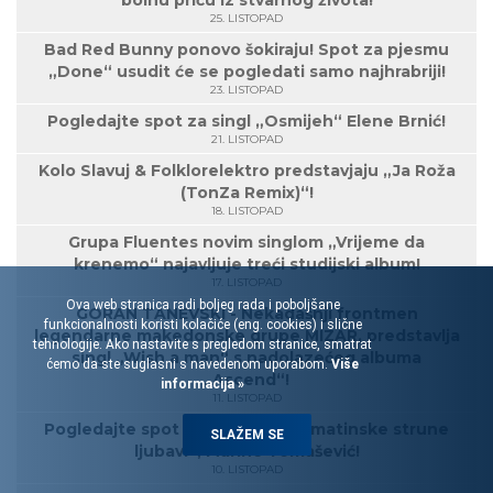
bolnu priču iz stvarnog života!
25. LISTOPAD
Bad Red Bunny ponovo šokiraju! Spot za pjesmu
„Done“ usudit će se pogledati samo najhrabriji!
23. LISTOPAD
Pogledajte spot za singl „Osmijeh“ Elene Brnić!
21. LISTOPAD
Kolo Slavuj & Folklorelektro predstavjaju „Ja Roža
(TonZa Remix)“!
18. LISTOPAD
Grupa Fluentes novim singlom „Vrijeme da
krenemo“ najavljuje treći studijski album!
17. LISTOPAD
Ova web stranica radi boljeg rada i poboljšane
GORAN TANEVSKI - Nekadašnji frontmen
funkcionalnosti koristi kolačiće (eng. cookies) i slične
legendarne makedonske grupe MIZAR, predstavlja
tehnologije. Ako nastavite s pregledom stranice, smatrat
singl „Wish a man“ s nadolazećeg albuma
ćemo da ste suglasni s navedenom uporabom.
Više
„Ascend“!
informacija »
11. LISTOPAD
Pogledajte spot za pjesmu „Dalmatinske strune
SLAŽEM SE
ljubavi“, Marine Tomašević!
10. LISTOPAD