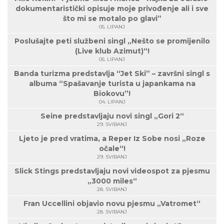
dokumentaristički opisuje moje privođenje ali i sve
što mi se motalo po glavi”
05. LIPANJ
Poslušajte peti službeni singl „Nešto se promijenilo
(Live klub Azimut)“!
05. LIPANJ
Banda turizma predstavlja “Jet Ski” – završni singl s
albuma “Spašavanje turista u japankama na
Biokovu”!
04. LIPANJ
Seine predstavljaju novi singl „Gori 2“
29. SVIBANJ
Ljeto je pred vratima, a Reper Iz Sobe nosi „Roze
očale“!
29. SVIBANJ
Slick Stings predstavljaju novi videospot za pjesmu
„3000 miles“
28. SVIBANJ
Fran Uccellini objavio novu pjesmu „Vatromet“
28. SVIBANJ