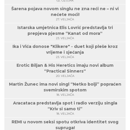
02. OŽUJAK
Šarena pojava novom singlu ne zna reći ne – ni vi
nećete moći!
27. VELJAČA
Istarska umjetnica Elis Lovrić predstavlja tri
prepjeva pjesme “Kanat od mora“
23. VELJAČA
Ika i Vića donose "Klikere" - duet koji pleše kroz
vrijeme i sjećanja
23. VELJAČA
Erotic Biljan & His Heretics imaju novi album
“Practical Sinners“
20. VELJAČA
Martin Žunec ima novi singl “Netko bolji” popraćen
svemirskim spotom
18. VELJAČA
Aracataca predstavlja spot i radio verziju singla
“Kriv si samo ti”
18. VELJAČA
REMI u novom seksi spotu otkriva identitet svog
supruga!