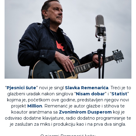
“
Pjesnici šute
” novi je singl
Slavka Remenarića
. Treći je to
glazbeni uradak nakon singlova “
Nisam dobar
” i “
Statist
”
kojima je, početkom ove godine, predstavljen njegov novi
projekt
Million
. Remenarić je autor glazbe i stihova te
koautor aranžmana sa
Zvonimirom Dusperom
koji je
odsvirao dodatne klavijature, radio dodatno programiranje te
je zaslužan za miks i produkciju kao i na prva dva singla.