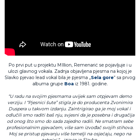
Po prvi put u projektu MIllion, Remenarić se pojavljuje i u
ulozi glavnog vokala. Zadnja objavljena pjesma na kojoj je
Slavko pjevao lead vokal bila je pjesma „
Sela gore
“ sa prvog
albuma grupe
Bo
a
iz 1981. godine.
“
U radu na
svojim
pjesmama uvijek
sam
otpjevam demo
verziju
. I “Pjesnici šute” stigla je do
producent
a Zvonimira
Duspera u takvom izdanju.
Z
aintrigirao
ga je
moj vokal i
odlučili
smo
raditi
baš
nju,
svjesni da je posebna i drugačija
od onog što smo do sada zajedno radili.
Ne smatram sebe
profesionalnim pjevačem,
više sam izvođač svojih stihova.
Moj
se
pristup pjevanju više temelji na osjećaju,
nego na