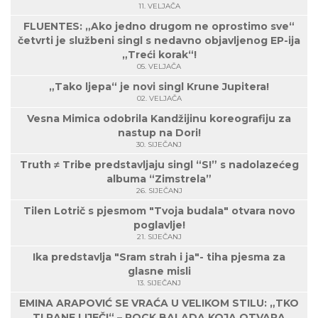
11. VELJAČA
FLUENTES: „Ako jedno drugom ne oprostimo sve“
četvrti je službeni singl s nedavno objavljenog EP-ija
„Treći korak“!
05. VELJAČA
„Tako ljepa“ je novi singl Krune Jupitera!
02. VELJAČA
Vesna Mimica odobrila Kandžijinu koreografiju za
nastup na Dori!
30. SIJEČANJ
Truth ≠ Tribe predstavljaju singl “S!” s nadolazećeg
albuma “Zimstrela”
26. SIJEČANJ
Tilen Lotrič s pjesmom "Tvoja budala" otvara novo
poglavlje!
21. SIJEČANJ
Ika predstavlja "Sram strah i ja"- tiha pjesma za
glasne misli
13. SIJEČANJ
EMINA ARAPOVIĆ SE VRAĆA U VELIKOM STILU: „TKO
TI RANE LIJEČI“ – ROCK BALADA KOJA OTVARA