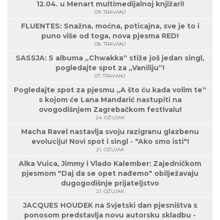
12.04. u Menart multimedijalnoj knjižari!
09. TRAVANJ
FLUENTES: Snažna, moćna, poticajna, sve je to i
puno više od toga, nova pjesma RED!
08. TRAVANJ
SASSJA: S albuma „Chwakka“ stiže još jedan singl,
pogledajte spot za „Vaniliju“!
07. TRAVANJ
Pogledajte spot za pjesmu „A što ću kada volim te“
s kojom će Lana Mandarić nastupiti na
ovogodišnjem Zagrebačkom festivalu!
24. OŽUJAK
Macha Ravel nastavlja svoju razigranu glazbenu
evoluciju! Novi spot i singl - "Ako smo isti"!
21. OŽUJAK
Alka Vuica, Jimmy i Vlado Kalember: Zajedničkom
pjesmom "Daj da se opet nađemo" obilježavaju
dugogodišnje prijateljstvo
21. OŽUJAK
JACQUES HOUDEK na Svjetski dan pjesništva s
ponosom predstavlja novu autorsku skladbu -