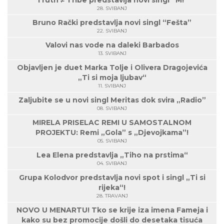
Truth ≠ Tribe predstavlja novi singl “M!”
28. SVIBANJ
Bruno Rački predstavlja novi singl “Fešta”
22. SVIBANJ
Valovi nas vode na daleki Barbados
13. SVIBANJ
Objavljen je duet Marka Tolje i Olivera Dragojevića
„Ti si moja ljubav“
11. SVIBANJ
Zaljubite se u novi singl Meritas dok svira „Radio”
08. SVIBANJ
MIRELA PRISELAC REMI U SAMOSTALNOM
PROJEKTU: Remi „Gola” s „Djevojkama”!
05. SVIBANJ
Lea Elena predstavlja „Tiho na prstima“
04. SVIBANJ
Grupa Kolodvor predstavlja novi spot i singl „Ti si
rijeka“!
28. TRAVANJ
NOVO U MENARTU! Tko se krije iza imena Fameja i
kako su bez promocije došli do desetaka tisuća