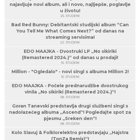
najavljuje novi album, ali i novo, najljepše, poglavlje
u životu!
25. STUDENI
Bad Red Bunny: Debitantski studijski album “Can
You Tell Me What Comes Next?” od danas na
streaming servisima!
22. STUDENI
EDO MAAJKA - Dvostruki LP „No sikiriki
(Remastered 2024.)“ od danas u prodaji!
15. STUDENI
Million - "Ogledalo" - novi singl s albuma Million 2!
15. STUDENI
EDO MAAJKA - Počele prednarudžbe dvostrukog
vinila „No sikiriki (Remastered 2024.)“!
08. STUDENI
Goran Tanevski predstavlja drugi službeni singl s
nadolazećeg albuma „Ascend“! Pogledajte spot za
pjesmu „Sreken den“!
08. STUDENI
Kolo Slavuj & Folklorelektro predstavjaju „Hajstra
(TonZa Remix)“!