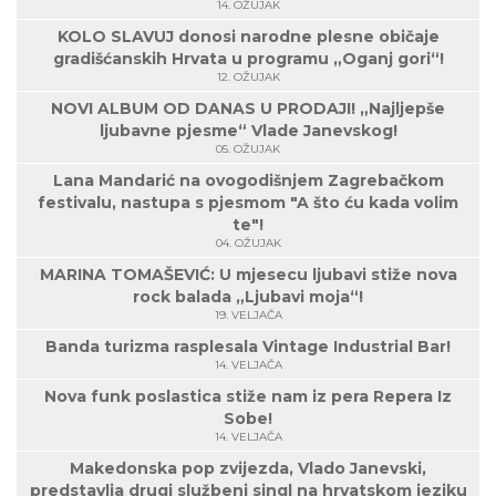
14. OŽUJAK
KOLO SLAVUJ donosi narodne plesne običaje
gradišćanskih Hrvata u programu „Oganj gori“!
12. OŽUJAK
NOVI ALBUM OD DANAS U PRODAJI! „Najljepše
ljubavne pjesme“ Vlade Janevskog!
05. OŽUJAK
Lana Mandarić na ovogodišnjem Zagrebačkom
festivalu, nastupa s pjesmom "A što ću kada volim
te"!
04. OŽUJAK
MARINA TOMAŠEVIĆ: U mjesecu ljubavi stiže nova
rock balada „Ljubavi moja“!
19. VELJAČA
Banda turizma rasplesala Vintage Industrial Bar!
14. VELJAČA
Nova funk poslastica stiže nam iz pera Repera Iz
Sobe!
14. VELJAČA
Makedonska pop zvijezda, Vlado Janevski,
predstavlja drugi službeni singl na hrvatskom jeziku