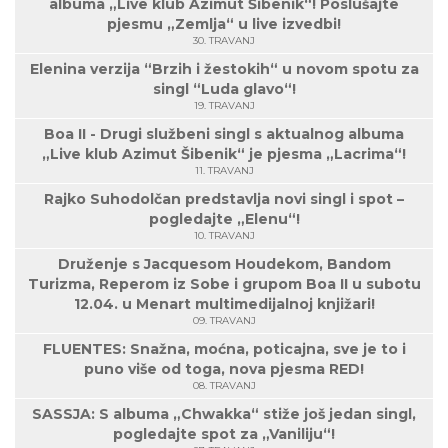
albuma „Live klub Azimut Šibenik“! Poslušajte
pjesmu „Zemlja“ u live izvedbi!
30. TRAVANJ
Elenina verzija “Brzih i žestokih“ u novom spotu za
singl “Luda glavo“!
19. TRAVANJ
Boa II - Drugi službeni singl s aktualnog albuma
„Live klub Azimut Šibenik“ je pjesma „Lacrima“!
11. TRAVANJ
Rajko Suhodolčan predstavlja novi singl i spot –
pogledajte „Elenu“!
10. TRAVANJ
Druženje s Jacquesom Houdekom, Bandom
Turizma, Reperom iz Sobe i grupom Boa II u subotu
12.04. u Menart multimedijalnoj knjižari!
09. TRAVANJ
FLUENTES: Snažna, moćna, poticajna, sve je to i
puno više od toga, nova pjesma RED!
08. TRAVANJ
SASSJA: S albuma „Chwakka“ stiže još jedan singl,
pogledajte spot za „Vaniliju“!