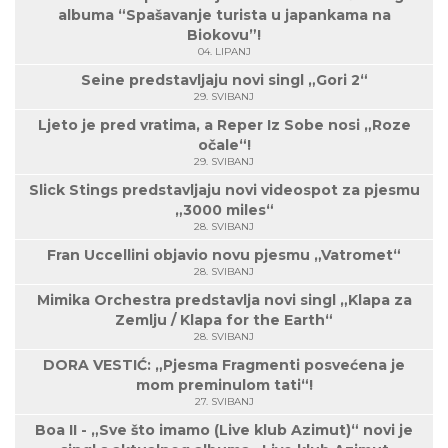
albuma “Spašavanje turista u japankama na
Biokovu”!
04. LIPANJ
Seine predstavljaju novi singl „Gori 2“
29. SVIBANJ
Ljeto je pred vratima, a Reper Iz Sobe nosi „Roze
očale“!
29. SVIBANJ
Slick Stings predstavljaju novi videospot za pjesmu
„3000 miles“
28. SVIBANJ
Fran Uccellini objavio novu pjesmu „Vatromet“
28. SVIBANJ
Mimika Orchestra predstavlja novi singl „Klapa za
Zemlju / Klapa for the Earth“
28. SVIBANJ
DORA VESTIĆ: „Pjesma Fragmenti posvećena je
mom preminulom tati“!
27. SVIBANJ
Boa II - „Sve što imamo (Live klub Azimut)“ novi je