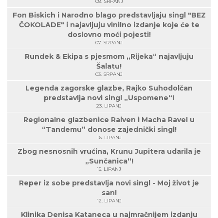
08. SRPANJ
Fon Biskich i Narodno blago predstavljaju singl "BEZ
ČOKOLADE" i najavljuju vinilno izdanje koje će te
doslovno moći pojesti!
07. SRPANJ
Rundek & Ekipa s pjesmom „Rijeka“ najavljuju
Šalatu!
03. SRPANJ
Legenda zagorske glazbe, Rajko Suhodolčan
predstavlja novi singl „Uspomene“!
23. LIPANJ
Regionalne glazbenice Raiven i Macha Ravel u
“Tandemu” donose zajednički singl!
16. LIPANJ
Zbog nesnosnih vrućina, Krunu Jupitera udarila je
„Sunčanica“!
15. LIPANJ
Reper iz sobe predstavlja novi singl - Moj život je
san!
12. LIPANJ
Klinika Denisa Kataneca u najmračnijem izdanju