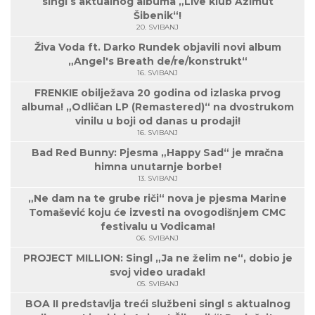
singl s aktualnog albuma „Live klub Azimut
Šibenik“!
20. SVIBANJ
Živa Voda ft. Darko Rundek objavili novi album
„Angel's Breath de/re/konstrukt“
16. SVIBANJ
FRENKIE obilježava 20 godina od izlaska prvog
albuma! „Odličan LP (Remastered)“ na dvostrukom
vinilu u boji od danas u prodaji!
16. SVIBANJ
Bad Red Bunny: Pjesma „Happy Sad“ je mračna
himna unutarnje borbe!
13. SVIBANJ
„Ne dam na te grube riči“ nova je pjesma Marine
Tomašević koju će izvesti na ovogodišnjem CMC
festivalu u Vodicama!
06. SVIBANJ
PROJECT MILLION: Singl „Ja ne želim ne“, dobio je
svoj video uradak!
05. SVIBANJ
BOA II predstavlja treći službeni singl s aktualnog