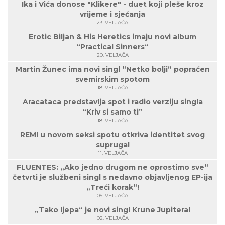
Ika i Vića donose "Klikere" - duet koji pleše kroz
vrijeme i sjećanja
23. VELJAČA
Erotic Biljan & His Heretics imaju novi album
“Practical Sinners“
20. VELJAČA
Martin Žunec ima novi singl “Netko bolji” popraćen
svemirskim spotom
18. VELJAČA
Aracataca predstavlja spot i radio verziju singla
“Kriv si samo ti”
18. VELJAČA
REMI u novom seksi spotu otkriva identitet svog
supruga!
11. VELJAČA
FLUENTES: „Ako jedno drugom ne oprostimo sve“
četvrti je službeni singl s nedavno objavljenog EP-ija
„Treći korak“!
05. VELJAČA
„Tako ljepa“ je novi singl Krune Jupitera!
02. VELJAČA