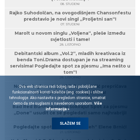
08. STUDENI
Rajko Suhodolčan, na ovogodišnjem Chansonfestu
predstavio je novi singl „Proljetni san“!
07. STUDENI
Marolt u novom singlu „Voljena“, pleše između
svjetlosti i tame!
28. LISTOPAD
Debitantski album „Vol.2“, mladih kreativaca iz
benda Toni.Drama dostupan je na streaming
servisima! Pogledajte spot za pjesmu „Ima nešto u
tom“!
28. LISTOPAD
Novim singlom „Dječak“, Dora Vestić prepričava
Ova web stranica radi boljeg rada i poboljšane
bolnu priču iz stvarnog života!
funkcionalnosti koristi kolačiće (eng. cookies) i slične
tehnologije. Ako nastavite s pregledom stranice, smatrat
25. LISTOPAD
ćemo da ste suglasni s navedenom uporabom.
Više
Bad Red Bunny ponovo šokiraju! Spot za pjesmu
informacija »
„Done“ usudit će se pogledati samo najhrabriji!
23. LISTOPAD
SLAŽEM SE
Pogledajte spot za singl „Osmijeh“ Elene Brnić!
21. LISTOPAD