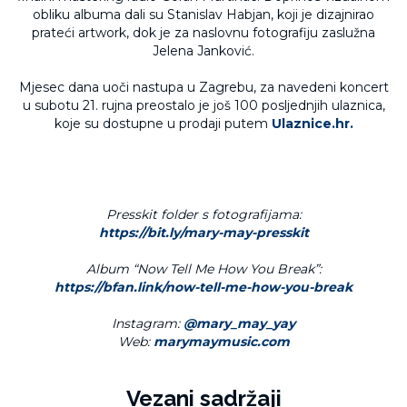
obliku albuma dali su Stanislav Habjan, koji je dizajnirao
prateći artwork, dok je za naslovnu fotografiju zaslužna
Jelena Janković.
Mjesec dana uoči nastupa u Zagrebu, za navedeni koncert
u subotu 21. rujna preostalo je još 100 posljednjih ulaznica,
koje su dostupne u prodaji putem
Ulaznice.hr.
Presskit folder s fotografijama:
https://bit.ly/mary-may-presskit
Album “Now Tell Me How You Break”:
https://bfan.link/now-tell-me-how-you-break
Instagram:
@mary_may_yay
Web:
marymaymusic.com
Vezani sadržaji