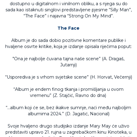
dostupno u digitalnom i vinilnom obliku, a s njega su do
sada kao istaknuti singlovi predstavljene pjesme “Silly Man”,
“The Face” i najavna “Strong On My Mind”.
The Face
Album je do sada dobio pozitivne komentare publike i
hvaljene osvrte kritike, koja je izdanje opisala riječima poput:
"Ona je najbolje čuvana tajna naše scene” (A. Dragaš,
Jutarnji)
“Usporediva je s vrhom svjetske scene” (H. Horvat, Večernji)
“Album je endem finog tkanja i promišljanja u ovom
vremenu” (Z. Stajčić, Ravno do dna)
“...album koji će se, bez ikakve sumnje, naći među najboljim
albumima 2024.” (D. Jagatić, Nacional)
Svoje hvaljeno drugo studijsko izdanje Mary May će uživo
predstaviti upravo 21. rujna u zagrebačkom kinu Kinoteka, u