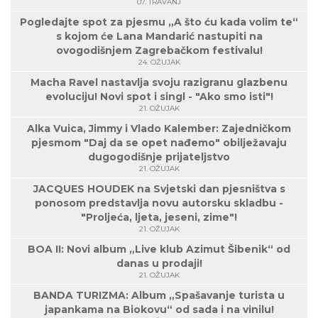
07. TRAVANJ
Pogledajte spot za pjesmu „A što ću kada volim te“
s kojom će Lana Mandarić nastupiti na
ovogodišnjem Zagrebačkom festivalu!
24. OŽUJAK
Macha Ravel nastavlja svoju razigranu glazbenu
evoluciju! Novi spot i singl - "Ako smo isti"!
21. OŽUJAK
Alka Vuica, Jimmy i Vlado Kalember: Zajedničkom
pjesmom "Daj da se opet nađemo" obilježavaju
dugogodišnje prijateljstvo
21. OŽUJAK
JACQUES HOUDEK na Svjetski dan pjesništva s
ponosom predstavlja novu autorsku skladbu -
"Proljeća, ljeta, jeseni, zime"!
21. OŽUJAK
BOA II: Novi album „Live klub Azimut Šibenik“ od
danas u prodaji!
21. OŽUJAK
BANDA TURIZMA: Album „Spašavanje turista u
japankama na Biokovu“ od sada i na vinilu!