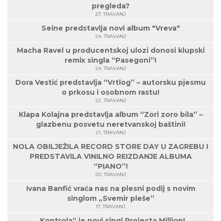
pregleda?
27. TRAVANJ
Seine predstavlja novi album "Vreva"
24. TRAVANJ
Macha Ravel u producentskoj ulozi donosi klupski
remix singla “Pasegoni”!
24. TRAVANJ
Dora Vestić predstavlja “Vrtlog” – autorsku pjesmu
o prkosu i osobnom rastu!
22. TRAVANJ
Klapa Kolajna predstavlja album “Zori zoro bila” –
glazbenu posvetu neretvanskoj baštini!
21. TRAVANJ
NOLA OBILJEŽILA RECORD STORE DAY U ZAGREBU I
PREDSTAVILA VINILNO REIZDANJE ALBUMA
“PIANO”!
20. TRAVANJ
Ivana Banfić vraća nas na plesni podij s novim
singlom „Svemir pleše”
17. TRAVANJ
„Kontrola“ je novi singl Projecta Million!