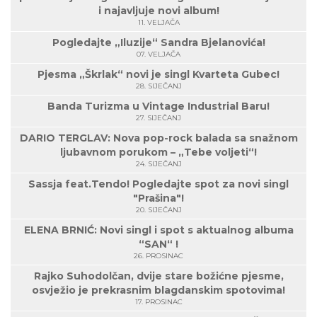
i najavljuje novi album!
11. VELJAČA
Pogledajte „Iluzije“ Sandra Bjelanovića!
07. VELJAČA
Pjesma „Škrlak“ novi je singl Kvarteta Gubec!
28. SIJEČANJ
Banda Turizma u Vintage Industrial Baru!
27. SIJEČANJ
DARIO TERGLAV: Nova pop-rock balada sa snažnom
ljubavnom porukom – „Tebe voljeti“!
24. SIJEČANJ
Sassja feat.Tendo! Pogledajte spot za novi singl
"Prašina"!
20. SIJEČANJ
ELENA BRNIĆ: Novi singl i spot s aktualnog albuma
“SAN“ !
26. PROSINAC
Rajko Suhodolčan, dvije stare božićne pjesme,
osvježio je prekrasnim blagdanskim spotovima!
17. PROSINAC