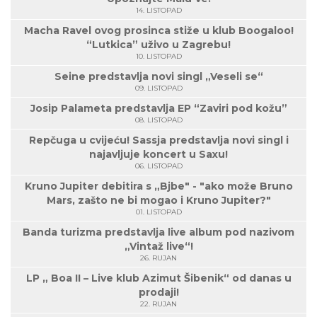
14. LISTOPAD
Macha Ravel ovog prosinca stiže u klub Boogaloo!
“Lutkica” uživo u Zagrebu!
10. LISTOPAD
Seine predstavlja novi singl „Veseli se“
09. LISTOPAD
Josip Palameta predstavlja EP “Zaviri pod kožu”
08. LISTOPAD
Repčuga u cvijeću! Sassja predstavlja novi singl i
najavljuje koncert u Saxu!
06. LISTOPAD
Kruno Jupiter debitira s „Bjbe" - "ako može Bruno
Mars, zašto ne bi mogao i Kruno Jupiter?"
01. LISTOPAD
Banda turizma predstavlja live album pod nazivom
„Vintaž live“!
26. RUJAN
LP „ Boa II – Live klub Azimut Šibenik“ od danas u
prodaji!
22. RUJAN