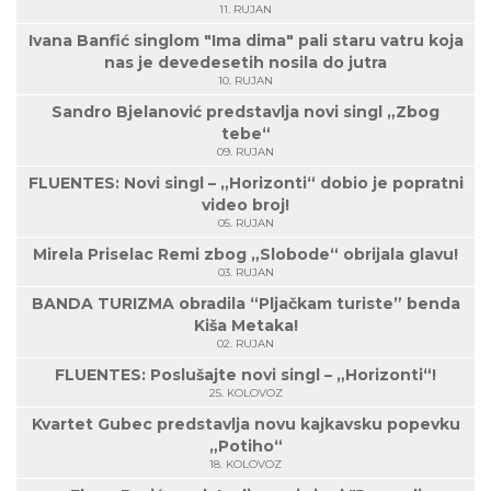
11. RUJAN
Ivana Banfić singlom "Ima dima" pali staru vatru koja
nas je devedesetih nosila do jutra
10. RUJAN
Sandro Bjelanović predstavlja novi singl „Zbog
tebe“
09. RUJAN
FLUENTES: Novi singl – „Horizonti“ dobio je popratni
video broj!
05. RUJAN
Mirela Priselac Remi zbog „Slobode“ obrijala glavu!
03. RUJAN
BANDA TURIZMA obradila “Pljačkam turiste” benda
Kiša Metaka!
02. RUJAN
FLUENTES: Poslušajte novi singl – „Horizonti“!
25. KOLOVOZ
Kvartet Gubec predstavlja novu kajkavsku popevku
„Potiho“
18. KOLOVOZ