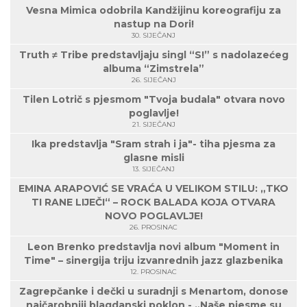
Vesna Mimica odobrila Kandžijinu koreografiju za
nastup na Dori!
30. SIJEČANJ
Truth ≠ Tribe predstavljaju singl “S!” s nadolazećeg
albuma “Zimstrela”
26. SIJEČANJ
Tilen Lotrič s pjesmom "Tvoja budala" otvara novo
poglavlje!
21. SIJEČANJ
Ika predstavlja "Sram strah i ja"- tiha pjesma za
glasne misli
13. SIJEČANJ
EMINA ARAPOVIĆ SE VRAĆA U VELIKOM STILU: „TKO
TI RANE LIJEČI“ – ROCK BALADA KOJA OTVARA
NOVO POGLAVLJE!
26. PROSINAC
Leon Brenko predstavlja novi album "Moment in
Time" – sinergija triju izvanrednih jazz glazbenika
12. PROSINAC
Zagrepčanke i dečki u suradnji s Menartom, donose
najčarobniji blagdanski poklon - „Naše pjesme su