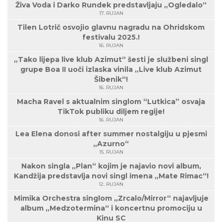
Živa Voda i Darko Rundek predstavljaju „Ogledalo“
17. RUJAN
Tilen Lotrič osvojio glavnu nagradu na Ohridskom
festivalu 2025.!
16. RUJAN
„Tako lijepa live klub Azimut“ šesti je službeni singl
grupe Boa II uoči izlaska vinila „Live klub Azimut
Šibenik“!
16. RUJAN
Macha Ravel s aktualnim singlom “Lutkica” osvaja
TikTok publiku diljem regije!
16. RUJAN
Lea Elena donosi after summer nostalgiju u pjesmi
„Azurno“
15. RUJAN
Nakon singla „Plan“ kojim je najavio novi album,
Kandžija predstavlja novi singl imena „Mate Rimac“!
12. RUJAN
Mimika Orchestra singlom „Zrcalo/Mirror“ najavljuje
album „Medzotermina“ i koncertnu promociju u
Kinu SC