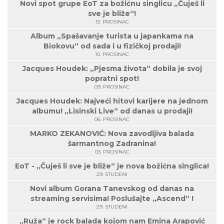
Novi spot grupe EoT za božićnu singlicu „Čuješ li
sve je bliže“!
13. PROSINAC
Album „Spašavanje turista u japankama na
Biokovu“ od sada i u fizičkoj prodaji!
10. PROSINAC
Jacques Houdek: „Pjesma života“ dobila je svoj
popratni spot!
09. PROSINAC
Jacques Houdek: Najveći hitovi karijere na jednom
albumu! „Lisinski Live“ od danas u prodaji!
06. PROSINAC
MARKO ZEKANOVIĆ: Nova zavodljiva balada
šarmantnog Zadranina!
03. PROSINAC
EoT - „Čuješ li sve je bliže“ je nova božićna singlica!
29. STUDENI
Novi album Gorana Tanevskog od danas na
streaming servisima! Poslušajte „Ascend“ !
29. STUDENI
„Ruža“ je rock balada kojom nam Emina Arapović