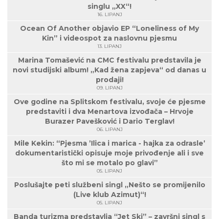
singlu „XX“!
16. LIPANJ
Ocean Of Another objavio EP “Loneliness of My
Kin” i videospot za naslovnu pjesmu
13. LIPANJ
Marina Tomašević na CMC festivalu predstavila je
novi studijski album! „Kad žena zapjeva“ od danas u
prodaji!
09. LIPANJ
Ove godine na Splitskom festivalu, svoje će pjesme
predstaviti i dva Menartova izvođača – Hrvoje
Burazer Pavešković i Dario Terglav!
06. LIPANJ
Mile Kekin: “Pjesma ’Ilica i marica - hajka za odrasle’
dokumentaristički opisuje moje privođenje ali i sve
što mi se motalo po glavi”
05. LIPANJ
Poslušajte peti službeni singl „Nešto se promijenilo
(Live klub Azimut)“!
05. LIPANJ
Banda turizma predstavlja “Jet Ski” – završni singl s