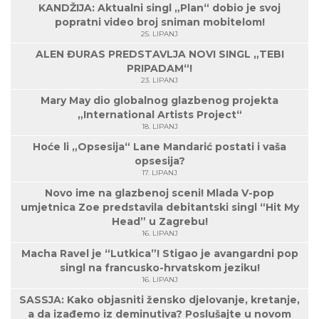
KANDŽIJA: Aktualni singl „Plan“ dobio je svoj
popratni video broj sniman mobitelom!
25. LIPANJ
ALEN ĐURAS PREDSTAVLJA NOVI SINGL „TEBI
PRIPADAM“!
23. LIPANJ
Mary May dio globalnog glazbenog projekta
„International Artists Project“
18. LIPANJ
Hoće li „Opsesija“ Lane Mandarić postati i vaša
opsesija?
17. LIPANJ
Novo ime na glazbenoj sceni! Mlada V-pop
umjetnica Zoe predstavila debitantski singl “Hit My
Head” u Zagrebu!
16. LIPANJ
Macha Ravel je “Lutkica”! Stigao je avangardni pop
singl na francusko-hrvatskom jeziku!
16. LIPANJ
SASSJA: Kako objasniti žensko djelovanje, kretanje,
a da izađemo iz deminutiva? Poslušajte u novom