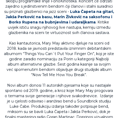
sklopu programske linije FonoKinoteka. Koncert će održati
zajedno s jedinstvenim bendom čiji članovi i stalni suradnici
su priznati glazbenici na jazz sceni -
Luka Čapeta na gitari,
Jakša Perković na basu, Marin Živković na saksofonu i
Borko Rupena na bubnjevima i udaraljkama
. Kritike
uvijek ističu snagu njihovog live nastupa, kemiju između
glazbenika na sceni te virtuoznost svih članova sastava.
Kao kantautorica, Mary May aktivno djeluje na sceni od
2018. kada se javnosti predstavila iznimnim debitantskim
albumom “Things You Can`t Put Your Finger On”, koji je iste
godine zaradio nominaciju za Porin u kategoriji Najbolji
album alternativne glazbe. Šest godina kasnije sa svojim
već spomenutim bendom objavljuje drugi studijski album
“Now Tell Me How You Break”.
Novi album donosi 11 autorskih pjesama koje su nastajale
spontano od 2019. godine, a kroz koje Mary May progovara
o temama svoje generacije i njihove svakodnevice. Izdanje
je u cjelosti odsvirao i aranžirao bend u Soundbrick studiju
Luke Čabe. Produkciju izdanja također potpisuje bend,
miksom su se bavili Luka Čapeta i Jakša Perković, dok je
finalni mastering radio Goran Martinac. Doprinos vizualnom