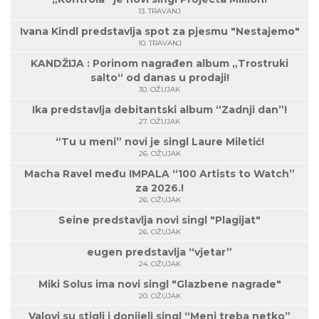
13. TRAVANJ
Ivana Kindl predstavlja spot za pjesmu "Nestajemo"
10. TRAVANJ
KANDŽIJA : Porinom nagrađen album „Trostruki
salto“ od danas u prodaji!
30. OŽUJAK
Ika predstavlja debitantski album “Zadnji dan”!
27. OŽUJAK
“Tu u meni” novi je singl Laure Miletić!
26. OŽUJAK
Macha Ravel među IMPALA “100 Artists to Watch”
za 2026.!
26. OŽUJAK
Seine predstavlja novi singl "Plagijat"
26. OŽUJAK
eugen predstavlja “vjetar”
24. OŽUJAK
Miki Solus ima novi singl "Glazbene nagrade"
20. OŽUJAK
Valovi su stigli i donijeli singl “Meni treba netko”