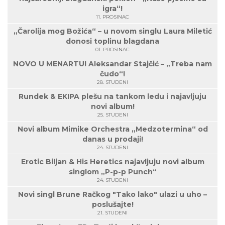
igra“!
11. PROSINAC
„Čarolija mog Božića“ – u novom singlu Laura Miletić
donosi toplinu blagdana
01. PROSINAC
NOVO U MENARTU! Aleksandar Stajčić – „Treba nam
čudo“!
28. STUDENI
Rundek & EKIPA plešu na tankom ledu i najavljuju
novi album!
25. STUDENI
Novi album Mimike Orchestra „Medzotermina“ od
danas u prodaji!
24. STUDENI
Erotic Biljan & His Heretics najavljuju novi album
singlom „P-p-p Punch“
24. STUDENI
Novi singl Brune Račkog "Tako lako" ulazi u uho –
poslušajte!
21. STUDENI