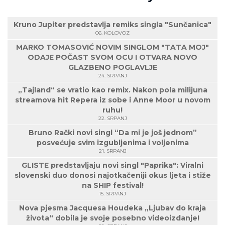
Kruno Jupiter predstavlja remiks singla "Sunčanica"
06. KOLOVOZ
MARKO TOMASOVIĆ NOVIM SINGLOM "TATA MOJ"
ODAJE POČAST SVOM OCU I OTVARA NOVO
GLAZBENO POGLAVLJE
24. SRPANJ
„Tajland“ se vratio kao remix. Nakon pola milijuna
streamova hit Repera iz sobe i Anne Moor u novom
ruhu!
22. SRPANJ
Bruno Rački novi singl “Da mi je još jednom”
posvećuje svim izgubljenima i voljenima
21. SRPANJ
GLISTE predstavljaju novi singl "Paprika": Viralni
slovenski duo donosi najotkačeniji okus ljeta i stiže
na SHIP festival!
15. SRPANJ
Nova pjesma Jacquesa Houdeka „Ljubav do kraja
života“ dobila je svoje posebno videoizdanje!