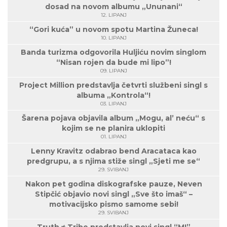
dosad na novom albumu „Ununani“
12. LIPANJ
“Gori kuća” u novom spotu Martina Žuneca!
10. LIPANJ
Banda turizma odgovorila Huljiću novim singlom
“Nisan rojen da bude mi lipo”!
09. LIPANJ
Project Million predstavlja četvrti službeni singl s
albuma „Kontrola“!
03. LIPANJ
Šarena pojava objavila album „Mogu, al’ neću“ s
kojim se ne planira uklopiti
01. LIPANJ
Lenny Kravitz odabrao bend Aracataca kao
predgrupu, a s njima stiže singl „Sjeti me se“
29. SVIBANJ
Nakon pet godina diskografske pauze, Neven
Stipčić objavio novi singl „Sve što imaš“ –
motivacijsko pismo samome sebi!
29. SVIBANJ