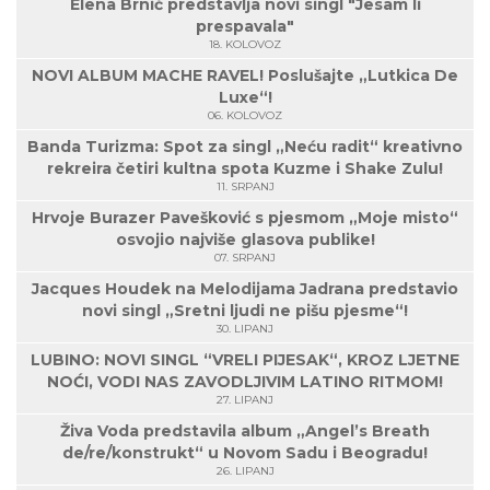
Elena Brnić predstavlja novi singl "Jesam li
prespavala"
18. KOLOVOZ
NOVI ALBUM MACHE RAVEL! Poslušajte „Lutkica De
Luxe“!
06. KOLOVOZ
Banda Turizma: Spot za singl „Neću radit“ kreativno
rekreira četiri kultna spota Kuzme i Shake Zulu!
11. SRPANJ
Hrvoje Burazer Pavešković s pjesmom „Moje misto“
osvojio najviše glasova publike!
07. SRPANJ
Jacques Houdek na Melodijama Jadrana predstavio
novi singl „Sretni ljudi ne pišu pjesme“!
30. LIPANJ
LUBINO: NOVI SINGL “VRELI PIJESAK“, KROZ LJETNE
NOĆI, VODI NAS ZAVODLJIVIM LATINO RITMOM!
27. LIPANJ
Živa Voda predstavila album „Angel’s Breath
de/re/konstrukt“ u Novom Sadu i Beogradu!
26. LIPANJ