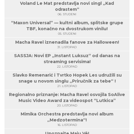
Voland Le Mat predstavlja novi singl „Kad
odrastem“
06. STUDENI
“Maxon Universal” — kultni album, splitske grupe
TBF, konačno na dvostrukom vinilu!
05. STUDENI
Macha Ravel iznenadila fanove za Halloween!
31. LISTOPAD
SASSJA: Novi EP „Instant Luksuz“ od danas na
streaming servisima!
22. LISTOPAD
Slavko Remenarić i Tvrtko Hopek Les udružili su
snage u novom singlu „Priručnik za tebe“ !
21. LISTOPAD
Regionalno priznanje: Macha Ravel osvojila SoAlive
Music Video Award za videospot “Lutkica”
20. LISTOPAD
Mimika Orchestra predstavlja novi album
„Medzotermina“!
16. LISTOPAD
Upoznajte Maiu Vë!