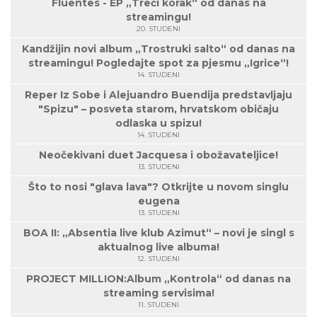
Fluentes - EP „Treći korak“ od danas na
streamingu!
20. STUDENI
Kandžijin novi album „Trostruki salto“ od danas na
streamingu! Pogledajte spot za pjesmu „Igrice“!
14. STUDENI
Reper Iz Sobe i Alejuandro Buendija predstavljaju
"Spizu" – posveta starom, hrvatskom običaju
odlaska u spizu!
14. STUDENI
Neočekivani duet Jacquesa i obožavateljice!
13. STUDENI
Što to nosi "glava lava"? Otkrijte u novom singlu
eugena
13. STUDENI
BOA II: „Absentia live klub Azimut“ – novi je singl s
aktualnog live albuma!
12. STUDENI
PROJECT MILLION:Album „Kontrola“ od danas na
streaming servisima!
11. STUDENI