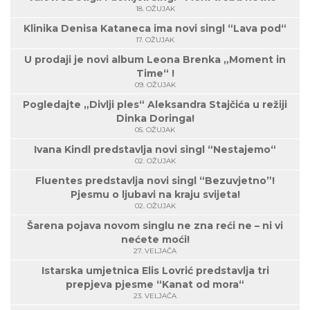
18. OŽUJAK
Klinika Denisa Kataneca ima novi singl “Lava pod“
17. OŽUJAK
U prodaji je novi album Leona Brenka „Moment in
Time“ !
09. OŽUJAK
Pogledajte „Divlji ples“ Aleksandra Stajčića u režiji
Dinka Doringa!
05. OŽUJAK
Ivana Kindl predstavlja novi singl “Nestajemo“
02. OŽUJAK
Fluentes predstavlja novi singl “Bezuvjetno”!
Pjesmu o ljubavi na kraju svijeta!
02. OŽUJAK
Šarena pojava novom singlu ne zna reći ne – ni vi
nećete moći!
27. VELJAČA
Istarska umjetnica Elis Lovrić predstavlja tri
prepjeva pjesme “Kanat od mora“
23. VELJAČA