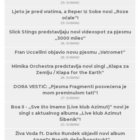
29. SVIBANJ
Ljeto je pred vratima, a Reper Iz Sobe nosi „Roze
očale“!
29. SVIBANJ
Slick Stings predstavljaju novi videospot za pjesmu
„3000 miles“
28. SVIBANJ
Fran Uccellini objavio novu pjesmu „Vatromet“
28. SVIBANJ
Mimika Orchestra predstavlja novi singl „Klapa za
Zemlju / Klapa for the Earth“
28. SVIBANJ
DORA VESTIĆ: „Pjesma Fragmenti posvećena je
mom preminulom tati“!
27. SVIBANJ
Boa II - „Sve što imamo (Live klub Azimut)“ novi je
singl s aktualnog albuma „Live klub Azimut
Šibenik“!
20. SVIBANJ
Živa Voda ft. Darko Rundek objavili novi album
„Angel's Breath de/re/konstrukt“