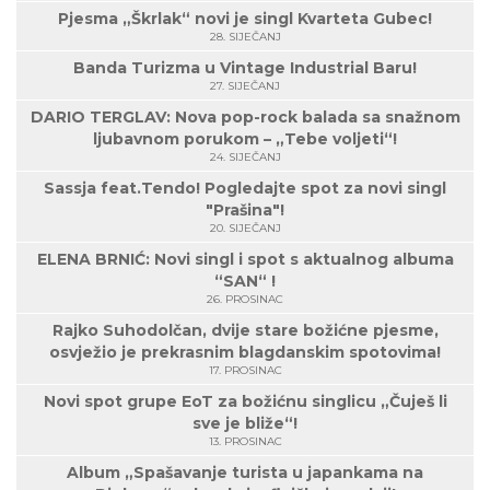
Pjesma „Škrlak“ novi je singl Kvarteta Gubec!
28. SIJEČANJ
Banda Turizma u Vintage Industrial Baru!
27. SIJEČANJ
DARIO TERGLAV: Nova pop-rock balada sa snažnom
ljubavnom porukom – „Tebe voljeti“!
24. SIJEČANJ
Sassja feat.Tendo! Pogledajte spot za novi singl
"Prašina"!
20. SIJEČANJ
ELENA BRNIĆ: Novi singl i spot s aktualnog albuma
“SAN“ !
26. PROSINAC
Rajko Suhodolčan, dvije stare božićne pjesme,
osvježio je prekrasnim blagdanskim spotovima!
17. PROSINAC
Novi spot grupe EoT za božićnu singlicu „Čuješ li
sve je bliže“!
13. PROSINAC
Album „Spašavanje turista u japankama na