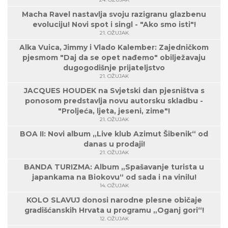
Macha Ravel nastavlja svoju razigranu glazbenu
evoluciju! Novi spot i singl - "Ako smo isti"!
21. OŽUJAK
Alka Vuica, Jimmy i Vlado Kalember: Zajedničkom
pjesmom "Daj da se opet nađemo" obilježavaju
dugogodišnje prijateljstvo
21. OŽUJAK
JACQUES HOUDEK na Svjetski dan pjesništva s
ponosom predstavlja novu autorsku skladbu -
"Proljeća, ljeta, jeseni, zime"!
21. OŽUJAK
BOA II: Novi album „Live klub Azimut Šibenik“ od
danas u prodaji!
21. OŽUJAK
BANDA TURIZMA: Album „Spašavanje turista u
japankama na Biokovu“ od sada i na vinilu!
14. OŽUJAK
KOLO SLAVUJ donosi narodne plesne običaje
gradišćanskih Hrvata u programu „Oganj gori“!
12. OŽUJAK