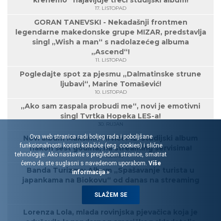
krenemo“ najavljuje treći studijski album!
17. LISTOPAD
GORAN TANEVSKI - Nekadašnji frontmen
legendarne makedonske grupe MIZAR, predstavlja
singl „Wish a man“ s nadolazećeg albuma
„Ascend“!
11. LISTOPAD
Pogledajte spot za pjesmu „Dalmatinske strune
ljubavi“, Marine Tomašević!
10. LISTOPAD
„Ako sam zaspala probudi me“, novi je emotivni
singl Tvrtka Hopeka LES-a!
30. RUJAN
Ova web stranica radi boljeg rada i poboljšane
Novi album Maksima Mrvice! 12. studijski album
funkcionalnosti koristi kolačiće (eng. cookies) i slične
nakon šest godina, na streaming servisima!
tehnologije. Ako nastavite s pregledom stranice, smatrat
27. RUJAN
ćemo da ste suglasni s navedenom uporabom.
Više
Banda Turizma: Album „Spašavanje turista u
informacija »
japankama na Biokovu“ od danas na streaming
servisima!
SLAŽEM SE
27. RUJAN
Lorenza Lola, mlada rovinjska pjevačica koja je