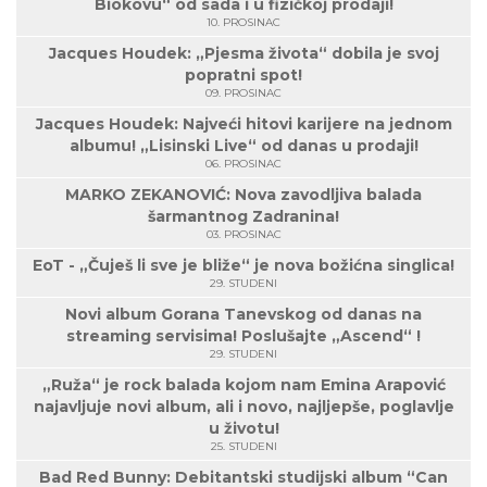
Biokovu“ od sada i u fizičkoj prodaji!
10. PROSINAC
Jacques Houdek: „Pjesma života“ dobila je svoj
popratni spot!
09. PROSINAC
Jacques Houdek: Najveći hitovi karijere na jednom
albumu! „Lisinski Live“ od danas u prodaji!
06. PROSINAC
MARKO ZEKANOVIĆ: Nova zavodljiva balada
šarmantnog Zadranina!
03. PROSINAC
EoT - „Čuješ li sve je bliže“ je nova božićna singlica!
29. STUDENI
Novi album Gorana Tanevskog od danas na
streaming servisima! Poslušajte „Ascend“ !
29. STUDENI
„Ruža“ je rock balada kojom nam Emina Arapović
najavljuje novi album, ali i novo, najljepše, poglavlje
u životu!
25. STUDENI
Bad Red Bunny: Debitantski studijski album “Can