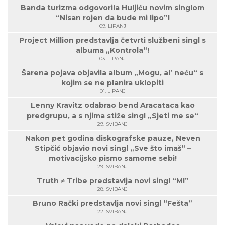
Banda turizma odgovorila Huljiću novim singlom
“Nisan rojen da bude mi lipo”!
09. LIPANJ
Project Million predstavlja četvrti službeni singl s
albuma „Kontrola“!
03. LIPANJ
Šarena pojava objavila album „Mogu, al’ neću“ s
kojim se ne planira uklopiti
01. LIPANJ
Lenny Kravitz odabrao bend Aracataca kao
predgrupu, a s njima stiže singl „Sjeti me se“
29. SVIBANJ
Nakon pet godina diskografske pauze, Neven
Stipčić objavio novi singl „Sve što imaš“ –
motivacijsko pismo samome sebi!
29. SVIBANJ
Truth ≠ Tribe predstavlja novi singl “M!”
28. SVIBANJ
Bruno Rački predstavlja novi singl “Fešta”
22. SVIBANJ