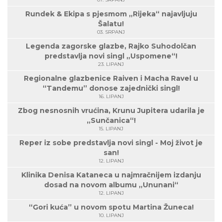
Rundek & Ekipa s pjesmom „Rijeka“ najavljuju
Šalatu!
03. SRPANJ
Legenda zagorske glazbe, Rajko Suhodolčan
predstavlja novi singl „Uspomene“!
23. LIPANJ
Regionalne glazbenice Raiven i Macha Ravel u
“Tandemu” donose zajednički singl!
16. LIPANJ
Zbog nesnosnih vrućina, Krunu Jupitera udarila je
„Sunčanica“!
15. LIPANJ
Reper iz sobe predstavlja novi singl - Moj život je
san!
12. LIPANJ
Klinika Denisa Kataneca u najmračnijem izdanju
dosad na novom albumu „Ununani“
12. LIPANJ
“Gori kuća” u novom spotu Martina Žuneca!
10. LIPANJ