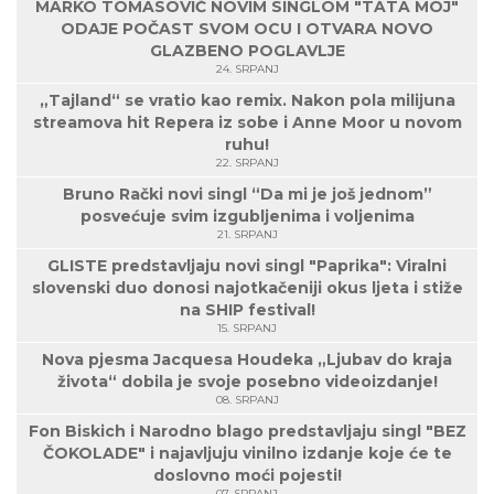
MARKO TOMASOVIĆ NOVIM SINGLOM "TATA MOJ"
ODAJE POČAST SVOM OCU I OTVARA NOVO
GLAZBENO POGLAVLJE
24. SRPANJ
„Tajland“ se vratio kao remix. Nakon pola milijuna
streamova hit Repera iz sobe i Anne Moor u novom
ruhu!
22. SRPANJ
Bruno Rački novi singl “Da mi je još jednom”
posvećuje svim izgubljenima i voljenima
21. SRPANJ
GLISTE predstavljaju novi singl "Paprika": Viralni
slovenski duo donosi najotkačeniji okus ljeta i stiže
na SHIP festival!
15. SRPANJ
Nova pjesma Jacquesa Houdeka „Ljubav do kraja
života“ dobila je svoje posebno videoizdanje!
08. SRPANJ
Fon Biskich i Narodno blago predstavljaju singl "BEZ
ČOKOLADE" i najavljuju vinilno izdanje koje će te
doslovno moći pojesti!
07. SRPANJ