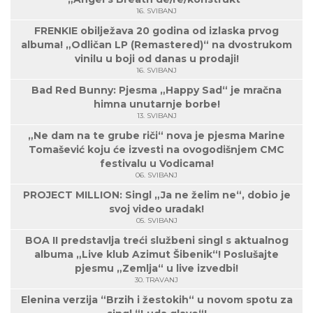
16. SVIBANJ
FRENKIE obilježava 20 godina od izlaska prvog
albuma! „Odličan LP (Remastered)“ na dvostrukom
vinilu u boji od danas u prodaji!
16. SVIBANJ
Bad Red Bunny: Pjesma „Happy Sad“ je mračna
himna unutarnje borbe!
13. SVIBANJ
„Ne dam na te grube riči“ nova je pjesma Marine
Tomašević koju će izvesti na ovogodišnjem CMC
festivalu u Vodicama!
06. SVIBANJ
PROJECT MILLION: Singl „Ja ne želim ne“, dobio je
svoj video uradak!
05. SVIBANJ
BOA II predstavlja treći službeni singl s aktualnog
albuma „Live klub Azimut Šibenik“! Poslušajte
pjesmu „Zemlja“ u live izvedbi!
30. TRAVANJ
Elenina verzija “Brzih i žestokih“ u novom spotu za