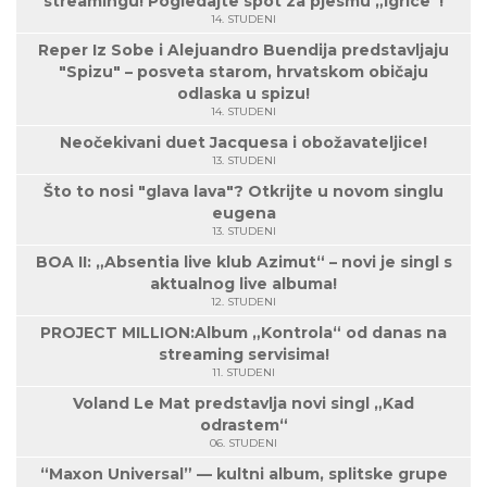
streamingu! Pogledajte spot za pjesmu „Igrice“!
14. STUDENI
Reper Iz Sobe i Alejuandro Buendija predstavljaju
"Spizu" – posveta starom, hrvatskom običaju
odlaska u spizu!
14. STUDENI
Neočekivani duet Jacquesa i obožavateljice!
13. STUDENI
Što to nosi "glava lava"? Otkrijte u novom singlu
eugena
13. STUDENI
BOA II: „Absentia live klub Azimut“ – novi je singl s
aktualnog live albuma!
12. STUDENI
PROJECT MILLION:Album „Kontrola“ od danas na
streaming servisima!
11. STUDENI
Voland Le Mat predstavlja novi singl „Kad
odrastem“
06. STUDENI
“Maxon Universal” — kultni album, splitske grupe