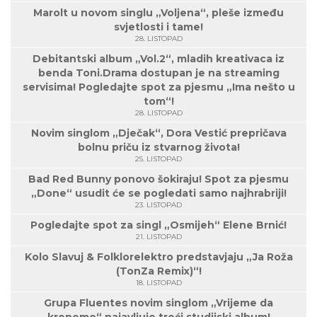
Marolt u novom singlu „Voljena“, pleše između
svjetlosti i tame!
28. LISTOPAD
Debitantski album „Vol.2“, mladih kreativaca iz
benda Toni.Drama dostupan je na streaming
servisima! Pogledajte spot za pjesmu „Ima nešto u
tom“!
28. LISTOPAD
Novim singlom „Dječak“, Dora Vestić prepričava
bolnu priču iz stvarnog života!
25. LISTOPAD
Bad Red Bunny ponovo šokiraju! Spot za pjesmu
„Done“ usudit će se pogledati samo najhrabriji!
23. LISTOPAD
Pogledajte spot za singl „Osmijeh“ Elene Brnić!
21. LISTOPAD
Kolo Slavuj & Folklorelektro predstavjaju „Ja Roža
(TonZa Remix)“!
18. LISTOPAD
Grupa Fluentes novim singlom „Vrijeme da