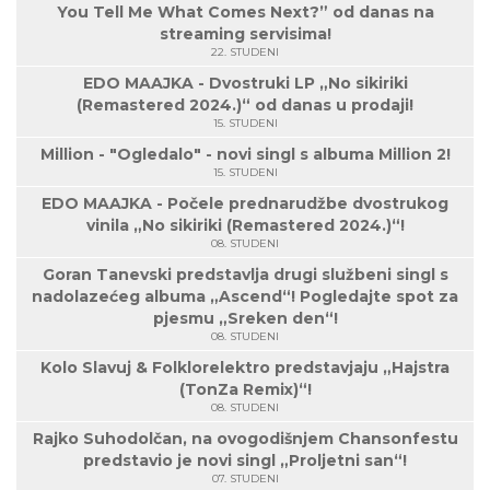
You Tell Me What Comes Next?” od danas na
streaming servisima!
22. STUDENI
EDO MAAJKA - Dvostruki LP „No sikiriki
(Remastered 2024.)“ od danas u prodaji!
15. STUDENI
Million - "Ogledalo" - novi singl s albuma Million 2!
15. STUDENI
EDO MAAJKA - Počele prednarudžbe dvostrukog
vinila „No sikiriki (Remastered 2024.)“!
08. STUDENI
Goran Tanevski predstavlja drugi službeni singl s
nadolazećeg albuma „Ascend“! Pogledajte spot za
pjesmu „Sreken den“!
08. STUDENI
Kolo Slavuj & Folklorelektro predstavjaju „Hajstra
(TonZa Remix)“!
08. STUDENI
Rajko Suhodolčan, na ovogodišnjem Chansonfestu
predstavio je novi singl „Proljetni san“!
07. STUDENI