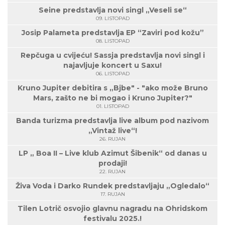
Seine predstavlja novi singl „Veseli se“
09. LISTOPAD
Josip Palameta predstavlja EP “Zaviri pod kožu”
08. LISTOPAD
Repčuga u cvijeću! Sassja predstavlja novi singl i
najavljuje koncert u Saxu!
06. LISTOPAD
Kruno Jupiter debitira s „Bjbe" - "ako može Bruno
Mars, zašto ne bi mogao i Kruno Jupiter?"
01. LISTOPAD
Banda turizma predstavlja live album pod nazivom
„Vintaž live“!
26. RUJAN
LP „ Boa II – Live klub Azimut Šibenik“ od danas u
prodaji!
22. RUJAN
Živa Voda i Darko Rundek predstavljaju „Ogledalo“
17. RUJAN
Tilen Lotrič osvojio glavnu nagradu na Ohridskom
festivalu 2025.!