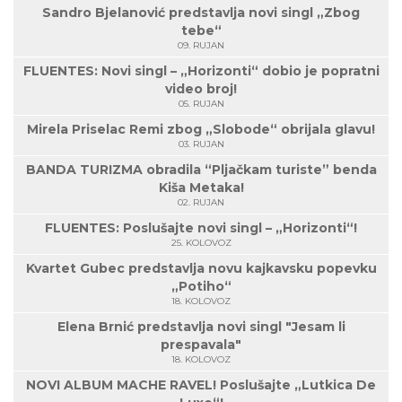
Sandro Bjelanović predstavlja novi singl „Zbog
tebe“
09. RUJAN
FLUENTES: Novi singl – „Horizonti“ dobio je popratni
video broj!
05. RUJAN
Mirela Priselac Remi zbog „Slobode“ obrijala glavu!
03. RUJAN
BANDA TURIZMA obradila “Pljačkam turiste” benda
Kiša Metaka!
02. RUJAN
FLUENTES: Poslušajte novi singl – „Horizonti“!
25. KOLOVOZ
Kvartet Gubec predstavlja novu kajkavsku popevku
„Potiho“
18. KOLOVOZ
Elena Brnić predstavlja novi singl "Jesam li
prespavala"
18. KOLOVOZ
NOVI ALBUM MACHE RAVEL! Poslušajte „Lutkica De