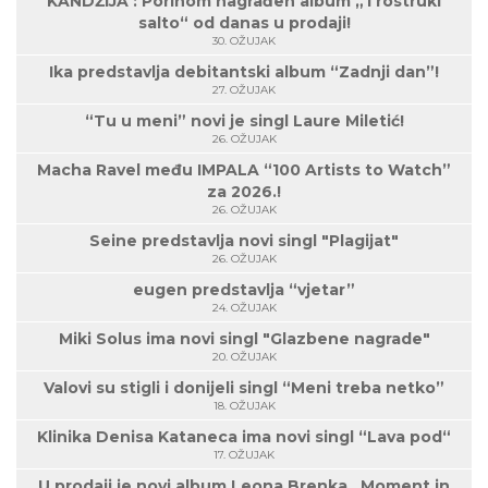
KANDŽIJA : Porinom nagrađen album „Trostruki
salto“ od danas u prodaji!
30. OŽUJAK
Ika predstavlja debitantski album “Zadnji dan”!
27. OŽUJAK
“Tu u meni” novi je singl Laure Miletić!
26. OŽUJAK
Macha Ravel među IMPALA “100 Artists to Watch”
za 2026.!
26. OŽUJAK
Seine predstavlja novi singl "Plagijat"
26. OŽUJAK
eugen predstavlja “vjetar”
24. OŽUJAK
Miki Solus ima novi singl "Glazbene nagrade"
20. OŽUJAK
Valovi su stigli i donijeli singl “Meni treba netko”
18. OŽUJAK
Klinika Denisa Kataneca ima novi singl “Lava pod“
17. OŽUJAK
U prodaji je novi album Leona Brenka „Moment in