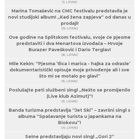
13. LIPANJ
Marina Tomašević na CMC festivalu predstavila je
novi studijski album! „Kad žena zapjeva“ od danas u
prodaji!
09. LIPANJ
Ove godine na Splitskom festivalu, svoje će pjesme
predstaviti i dva Menartova izvođača – Hrvoje
Burazer Pavešković i Dario Terglav!
06. LIPANJ
Mile Kekin: “Pjesma ’Ilica i marica - hajka za odrasle’
dokumentaristički opisuje moje privođenje ali i sve
što mi se motalo po glavi”
05. LIPANJ
Poslušajte peti službeni singl „Nešto se promijenilo
(Live klub Azimut)“!
05. LIPANJ
Banda turizma predstavlja “Jet Ski” – završni singl s
albuma “Spašavanje turista u japankama na
Biokovu”!
04. LIPANJ
Seine predstavljaju novi singl „Gori 2“