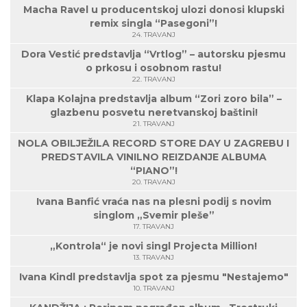
Macha Ravel u producentskoj ulozi donosi klupski
remix singla “Pasegoni”!
24. TRAVANJ
Dora Vestić predstavlja “Vrtlog” – autorsku pjesmu
o prkosu i osobnom rastu!
22. TRAVANJ
Klapa Kolajna predstavlja album “Zori zoro bila” –
glazbenu posvetu neretvanskoj baštini!
21. TRAVANJ
NOLA OBILJEŽILA RECORD STORE DAY U ZAGREBU I
PREDSTAVILA VINILNO REIZDANJE ALBUMA
“PIANO”!
20. TRAVANJ
Ivana Banfić vraća nas na plesni podij s novim
singlom „Svemir pleše”
17. TRAVANJ
„Kontrola“ je novi singl Projecta Million!
13. TRAVANJ
Ivana Kindl predstavlja spot za pjesmu "Nestajemo"
10. TRAVANJ