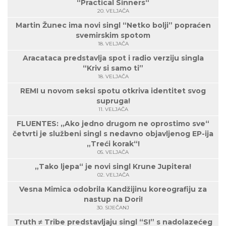
“Practical Sinners“
20. VELJAČA
Martin Žunec ima novi singl “Netko bolji” popraćen
svemirskim spotom
18. VELJAČA
Aracataca predstavlja spot i radio verziju singla
“Kriv si samo ti”
18. VELJAČA
REMI u novom seksi spotu otkriva identitet svog
supruga!
11. VELJAČA
FLUENTES: „Ako jedno drugom ne oprostimo sve“
četvrti je službeni singl s nedavno objavljenog EP-ija
„Treći korak“!
05. VELJAČA
„Tako ljepa“ je novi singl Krune Jupitera!
02. VELJAČA
Vesna Mimica odobrila Kandžijinu koreografiju za
nastup na Dori!
30. SIJEČANJ
Truth ≠ Tribe predstavljaju singl “S!” s nadolazećeg