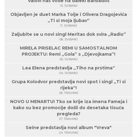
Valovi nas vode na daleki Barbados
13. SVIBANJ
Objavljen je duet Marka Tolje i Olivera Dragojevića
„Ti si moja ljubav“
11. SVIBANJ
Zaljubite se u novi singl Meritas dok svira „Radio”
08. SVIBANJ
MIRELA PRISELAC REMI U SAMOSTALNOM
PROJEKTU: Remi „Gola” s „Djevojkama”!
05. SVIBANJ
Lea Elena predstavlja „Tiho na prstima“
04. SVIBANJ
Grupa Kolodvor predstavlja novi spot i singl „Ti si
rijeka“!
28. TRAVANJ
NOVO U MENARTU! Tko se krije iza imena Fameja i
kako su bez promocije došli do desetaka tisuća
pregleda?
27. TRAVANJ
Seine predstavlja novi album "Vreva"
24. TRAVANJ