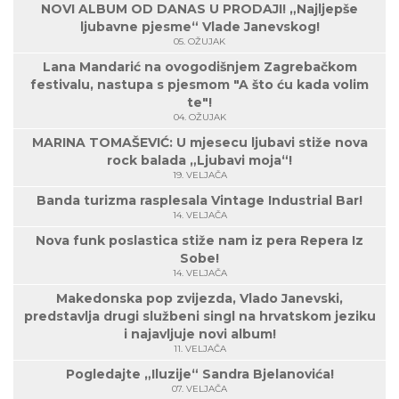
NOVI ALBUM OD DANAS U PRODAJI! „Najljepše
ljubavne pjesme“ Vlade Janevskog!
05. OŽUJAK
Lana Mandarić na ovogodišnjem Zagrebačkom
festivalu, nastupa s pjesmom "A što ću kada volim
te"!
04. OŽUJAK
MARINA TOMAŠEVIĆ: U mjesecu ljubavi stiže nova
rock balada „Ljubavi moja“!
19. VELJAČA
Banda turizma rasplesala Vintage Industrial Bar!
14. VELJAČA
Nova funk poslastica stiže nam iz pera Repera Iz
Sobe!
14. VELJAČA
Makedonska pop zvijezda, Vlado Janevski,
predstavlja drugi službeni singl na hrvatskom jeziku
i najavljuje novi album!
11. VELJAČA
Pogledajte „Iluzije“ Sandra Bjelanovića!
07. VELJAČA