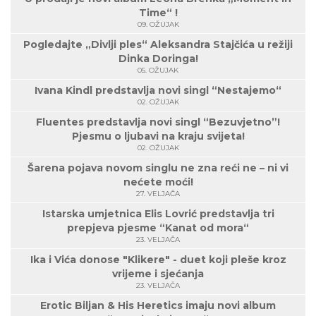
Time“ !
09. OŽUJAK
Pogledajte „Divlji ples“ Aleksandra Stajčića u režiji
Dinka Doringa!
05. OŽUJAK
Ivana Kindl predstavlja novi singl “Nestajemo“
02. OŽUJAK
Fluentes predstavlja novi singl “Bezuvjetno”!
Pjesmu o ljubavi na kraju svijeta!
02. OŽUJAK
Šarena pojava novom singlu ne zna reći ne – ni vi
nećete moći!
27. VELJAČA
Istarska umjetnica Elis Lovrić predstavlja tri
prepjeva pjesme “Kanat od mora“
23. VELJAČA
Ika i Vića donose "Klikere" - duet koji pleše kroz
vrijeme i sjećanja
23. VELJAČA
Erotic Biljan & His Heretics imaju novi album