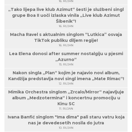
16. RUJAN
„Tako lijepa live klub Azimut“ šesti je službeni singl
grupe Boa II uoči izlaska vinila „Live klub Azimut
Šibenik“!
16. RUJAN
Macha Ravel s aktualnim singlom “Lutkica” osvaja
TikTok publiku diljem regije!
16. RUJAN
Lea Elena donosi after summer nostalgiju u pjesmi
„Azurno“
15. RUJAN
Nakon singla „Plan“ kojim je najavio novi album,
Kandžija predstavlja novi singl imena „Mate Rimac“!
12. RUJAN
Mimika Orchestra singlom „Zrcalo/Mirror“ najavljuje
album „Medzotermina“ i koncertnu promociju u
Kinu SC
11. RUJAN
Ivana Banfić singlom "Ima dima" pali staru vatru koja
nas je devedesetih nosila do jutra
10. RUJAN