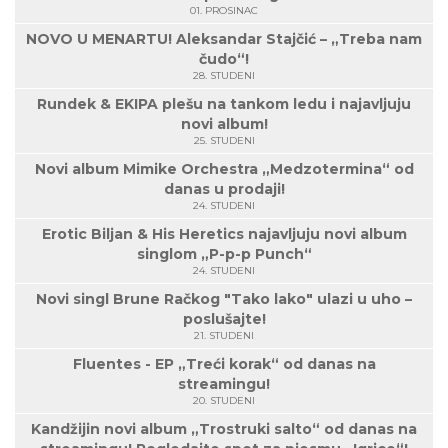
01. PROSINAC
NOVO U MENARTU! Aleksandar Stajčić – „Treba nam
čudo“!
28. STUDENI
Rundek & EKIPA plešu na tankom ledu i najavljuju
novi album!
25. STUDENI
Novi album Mimike Orchestra „Medzotermina“ od
danas u prodaji!
24. STUDENI
Erotic Biljan & His Heretics najavljuju novi album
singlom „P-p-p Punch“
24. STUDENI
Novi singl Brune Račkog "Tako lako" ulazi u uho –
poslušajte!
21. STUDENI
Fluentes - EP „Treći korak“ od danas na
streamingu!
20. STUDENI
Kandžijin novi album „Trostruki salto“ od danas na