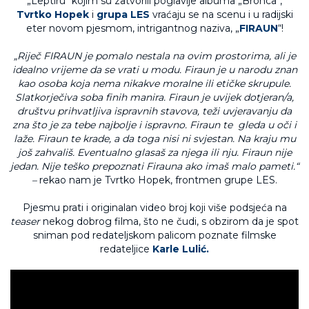
„Leptiru“ kojim su zatvorili poglavlje albuma „Bronca“,
Tvrtko Hopek
i
grupa LES
vraćaju se na scenu i u radijski
eter novom pjesmom, intrigantnog naziva, „
FIRAUN
“!
„Riječ FIRAUN je pomalo nestala na ovim prostorima, ali je
idealno vrijeme da se vrati u modu. Firaun je u narodu znan
kao osoba koja nema nikakve moralne ili etičke skrupule.
Slatkorječiva soba finih manira. Firaun je uvijek dotjeran/a,
društvu prihvatljiva ispravnih stavova, teži uvjeravanju da
zna što je za tebe najbolje i ispravno. Firaun te gleda u oči i
laže. Firaun te krade, a da toga nisi ni svjestan. Na kraju mu
još zahvališ. Eventualno glasaš za njega ili nju. Firaun nije
jedan.
Nije teško prepoznati Firauna ako imaš malo pameti.“
–
rekao nam je Tvrtko Hopek, frontmen grupe LES.
Pjesmu prati i originalan video broj koji više podsjeća na
teaser
nekog dobrog filma, što ne čudi, s obzirom da je spot
sniman pod redateljskom palicom poznate filmske
redateljice
Karle Lulić.