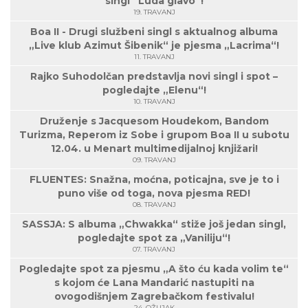
singl “Luda glavo“!
19. TRAVANJ
Boa II - Drugi službeni singl s aktualnog albuma
„Live klub Azimut Šibenik“ je pjesma „Lacrima“!
11. TRAVANJ
Rajko Suhodolčan predstavlja novi singl i spot –
pogledajte „Elenu“!
10. TRAVANJ
Druženje s Jacquesom Houdekom, Bandom
Turizma, Reperom iz Sobe i grupom Boa II u subotu
12.04. u Menart multimedijalnoj knjižari!
09. TRAVANJ
FLUENTES: Snažna, moćna, poticajna, sve je to i
puno više od toga, nova pjesma RED!
08. TRAVANJ
SASSJA: S albuma „Chwakka“ stiže još jedan singl,
pogledajte spot za „Vaniliju“!
07. TRAVANJ
Pogledajte spot za pjesmu „A što ću kada volim te“
s kojom će Lana Mandarić nastupiti na
ovogodišnjem Zagrebačkom festivalu!
24. OŽUJAK