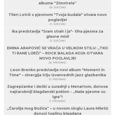
albuma “Zimstrela”
26. SIJEČANJ
Tilen Lotrič s pjesmom "Tvoja budala" otvara novo
poglavlje!
21. SIJEČANJ
Ika predstavlja "Sram strah i ja"- tiha pjesma za
glasne misli
13. SIJEČANJ
EMINA ARAPOVIĆ SE VRAĆA U VELIKOM STILU: „TKO
TI RANE LIJEČI“ – ROCK BALADA KOJA OTVARA
NOVO POGLAVLJE!
26. PROSINAC
Leon Brenko predstavlja novi album "Moment in
Time" – sinergija triju izvanrednih jazz glazbenika
12. PROSINAC
Zagrepčanke i dečki u suradnji s Menartom, donose
najčarobniji blagdanski poklon - „Naše pjesme su
igra“!
11. PROSINAC
„Čarolija mog Božića“ – u novom singlu Laura Miletić
donosi toplinu blagdana