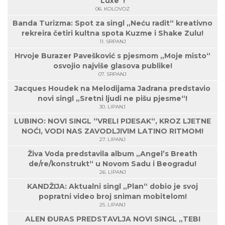
Luxe“!
06. KOLOVOZ
Banda Turizma: Spot za singl „Neću radit“ kreativno
rekreira četiri kultna spota Kuzme i Shake Zulu!
11. SRPANJ
Hrvoje Burazer Pavešković s pjesmom „Moje misto“
osvojio najviše glasova publike!
07. SRPANJ
Jacques Houdek na Melodijama Jadrana predstavio
novi singl „Sretni ljudi ne pišu pjesme“!
30. LIPANJ
LUBINO: NOVI SINGL “VRELI PIJESAK“, KROZ LJETNE
NOĆI, VODI NAS ZAVODLJIVIM LATINO RITMOM!
27. LIPANJ
Živa Voda predstavila album „Angel’s Breath
de/re/konstrukt“ u Novom Sadu i Beogradu!
26. LIPANJ
KANDŽIJA: Aktualni singl „Plan“ dobio je svoj
popratni video broj sniman mobitelom!
25. LIPANJ
ALEN ĐURAS PREDSTAVLJA NOVI SINGL „TEBI