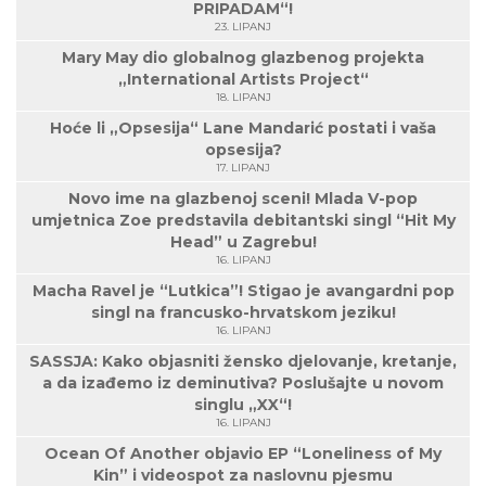
PRIPADAM“!
23. LIPANJ
Mary May dio globalnog glazbenog projekta
„International Artists Project“
18. LIPANJ
Hoće li „Opsesija“ Lane Mandarić postati i vaša
opsesija?
17. LIPANJ
Novo ime na glazbenoj sceni! Mlada V-pop
umjetnica Zoe predstavila debitantski singl “Hit My
Head” u Zagrebu!
16. LIPANJ
Macha Ravel je “Lutkica”! Stigao je avangardni pop
singl na francusko-hrvatskom jeziku!
16. LIPANJ
SASSJA: Kako objasniti žensko djelovanje, kretanje,
a da izađemo iz deminutiva? Poslušajte u novom
singlu „XX“!
16. LIPANJ
Ocean Of Another objavio EP “Loneliness of My
Kin” i videospot za naslovnu pjesmu