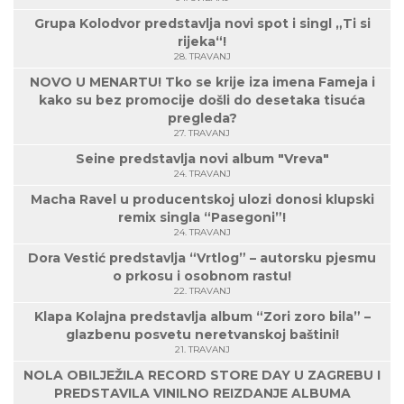
Grupa Kolodvor predstavlja novi spot i singl „Ti si
rijeka“!
28. TRAVANJ
NOVO U MENARTU! Tko se krije iza imena Fameja i
kako su bez promocije došli do desetaka tisuća
pregleda?
27. TRAVANJ
Seine predstavlja novi album "Vreva"
24. TRAVANJ
Macha Ravel u producentskoj ulozi donosi klupski
remix singla “Pasegoni”!
24. TRAVANJ
Dora Vestić predstavlja “Vrtlog” – autorsku pjesmu
o prkosu i osobnom rastu!
22. TRAVANJ
Klapa Kolajna predstavlja album “Zori zoro bila” –
glazbenu posvetu neretvanskoj baštini!
21. TRAVANJ
NOLA OBILJEŽILA RECORD STORE DAY U ZAGREBU I
PREDSTAVILA VINILNO REIZDANJE ALBUMA