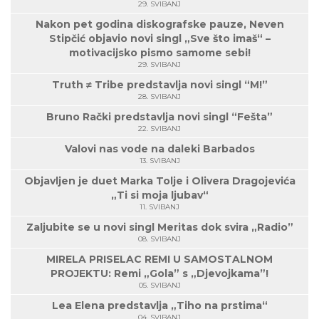
29. SVIBANJ
Nakon pet godina diskografske pauze, Neven
Stipčić objavio novi singl „Sve što imaš“ –
motivacijsko pismo samome sebi!
29. SVIBANJ
Truth ≠ Tribe predstavlja novi singl “M!”
28. SVIBANJ
Bruno Rački predstavlja novi singl “Fešta”
22. SVIBANJ
Valovi nas vode na daleki Barbados
13. SVIBANJ
Objavljen je duet Marka Tolje i Olivera Dragojevića
„Ti si moja ljubav“
11. SVIBANJ
Zaljubite se u novi singl Meritas dok svira „Radio”
08. SVIBANJ
MIRELA PRISELAC REMI U SAMOSTALNOM
PROJEKTU: Remi „Gola” s „Djevojkama”!
05. SVIBANJ
Lea Elena predstavlja „Tiho na prstima“
04. SVIBANJ