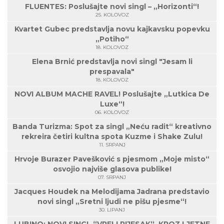
FLUENTES: Poslušajte novi singl – „Horizonti“!
25. KOLOVOZ
Kvartet Gubec predstavlja novu kajkavsku popevku
„Potiho“
18. KOLOVOZ
Elena Brnić predstavlja novi singl "Jesam li
prespavala"
18. KOLOVOZ
NOVI ALBUM MACHE RAVEL! Poslušajte „Lutkica De
Luxe“!
06. KOLOVOZ
Banda Turizma: Spot za singl „Neću radit“ kreativno
rekreira četiri kultna spota Kuzme i Shake Zulu!
11. SRPANJ
Hrvoje Burazer Pavešković s pjesmom „Moje misto“
osvojio najviše glasova publike!
07. SRPANJ
Jacques Houdek na Melodijama Jadrana predstavio
novi singl „Sretni ljudi ne pišu pjesme“!
30. LIPANJ