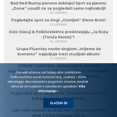
Bad Red Bunny ponovo šokiraju! Spot za pjesmu
„Done“ usudit će se pogledati samo najhrabriji!
23. LISTOPAD
Pogledajte spot za singl „Osmijeh“ Elene Brnić!
21. LISTOPAD
Kolo Slavuj & Folklorelektro predstavjaju „Ja Roža
(TonZa Remix)“!
18. LISTOPAD
Grupa Fluentes novim singlom „Vrijeme da
krenemo“ najavljuje treći studijski album!
17. LISTOPAD
GORAN TANEVSKI - Nekadašnji frontmen
legendarne makedonske grupe MIZAR, predstavlja
Ova web stranica radi boljeg rada i poboljšane
singl „Wish a man“ s nadolazećeg albuma
funkcionalnosti koristi kolačiće (eng. cookies) i slične
„Ascend“!
tehnologije. Ako nastavite s pregledom stranice, smatrat
11. LISTOPAD
ćemo da ste suglasni s navedenom uporabom.
Više
informacija »
Pogledajte spot za pjesmu „Dalmatinske strune
ljubavi“, Marine Tomašević!
10. LISTOPAD
SLAŽEM SE
„Ako sam zaspala probudi me“, novi je emotivni
singl Tvrtka Hopeka LES-a!