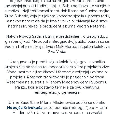
de/re/konstrukciju albuma 'Angel’s Breath' predstaviti
tamošnjoj publici i ljudima koji su Subu poznavali te sa njime
surađivali. Najljepši kompliment dobili smo od Subine majke
Ruže Subotić, koja je tijekom koncerta sjedila u prvom redu,
a nakon nam rekla da je imala velika očekivanja koja smo
nadmašili“, rekao je producent albuma Vedran Peternel.
Nakon Novog Sada, album je predstavljen i u Beogradu, u
glazbenoj kući Metropolis. Beogradskoj publici obratili su se
Vedran Peternel, Maja Rivić i Mak Murtić, inicijatori kolektiva
Živa Voda.
U razgovoru je predstavljen kolektiv, njegova raznolika
umjetnička pozadina te koncept koji stoji iza projekata Žive
Vode, sastava čiji se članovi i formacija mijenjaju ovisno o
projektu. Poseban trenutak bio je prisjećanje Vedrana
Peternela na susret s Milanom Mladenovićem i Subom u
Parizu, koji je postavio temelje za ovu kreativnu
reinterpretaciju generacija.
U ime Zadužbine Milana Mladenovića publici se obratio
Nebojša Krivokuća
, autor buduće monografije o Milanu
Mladenoviću. U svom govoru osvrnuo se na značaj