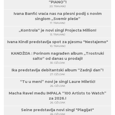
“PIANO”!
20. TRAVANJ
Ivana Banfić vraća nas na plesni podij s novim
singlom „Svemir pleše”
17. TRAVANJ
„Kontrola“ je novi singl Projecta Million!
13. TRAVANJ
Ivana Kindl predstavlja spot za pjesmu "Nestajemo"
10. TRAVANJ
KANDŽIJA : Porinom nagrađen album „Trostruki
salto“ od danas u prodaji!
30. OŽUJAK
Ika predstavlja debitantski album “Zadnji dan”!
27. OŽUJAK
“Tu u meni” novi je singl Laure Miletić!
26. OŽUJAK
Macha Ravel među IMPALA “100 Artists to Watch”
za 2026.!
26. OŽUJAK
Seine predstavlja novi singl "Plagijat"
26. OŽUJAK