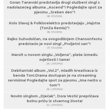
Goran Tanevski predstavlja drugi službeni singl s
nadolazećeg albuma „Ascend“! Pogledajte spot za
pjesmu „Sreken den“!
08. STUDENI
Kolo Slavuj & Folklorelektro predstavjaju „Hajstra
(TonZa Remix)“!
08. STUDENI
Rajko Suhodolčan, na ovogodišnjem Chansonfestu
predstavio je novi singl „Proljetni san“!
07. STUDENI
Marolt u novom singlu „Voljena“, pleše između
svjetlosti i tame!
28. LISTOPAD
Debitantski album „Vol.2“, mladih kreativaca iz
benda Toni.Drama dostupan je na streaming
servisima! Pogledajte spot za pjesmu „Ima nešto u
tom“!
28. LISTOPAD
Novim singlom „Dječak“, Dora Vestić prepričava
bolnu priču iz stvarnog života!
25. LISTOPAD