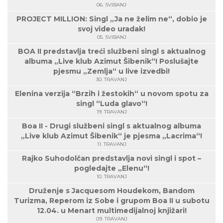
06. SVIBANJ
PROJECT MILLION: Singl „Ja ne želim ne“, dobio je
svoj video uradak!
05. SVIBANJ
BOA II predstavlja treći službeni singl s aktualnog
albuma „Live klub Azimut Šibenik“! Poslušajte
pjesmu „Zemlja“ u live izvedbi!
30. TRAVANJ
Elenina verzija “Brzih i žestokih“ u novom spotu za
singl “Luda glavo“!
19. TRAVANJ
Boa II - Drugi službeni singl s aktualnog albuma
„Live klub Azimut Šibenik“ je pjesma „Lacrima“!
11. TRAVANJ
Rajko Suhodolčan predstavlja novi singl i spot –
pogledajte „Elenu“!
10. TRAVANJ
Druženje s Jacquesom Houdekom, Bandom
Turizma, Reperom iz Sobe i grupom Boa II u subotu
12.04. u Menart multimedijalnoj knjižari!
09. TRAVANJ