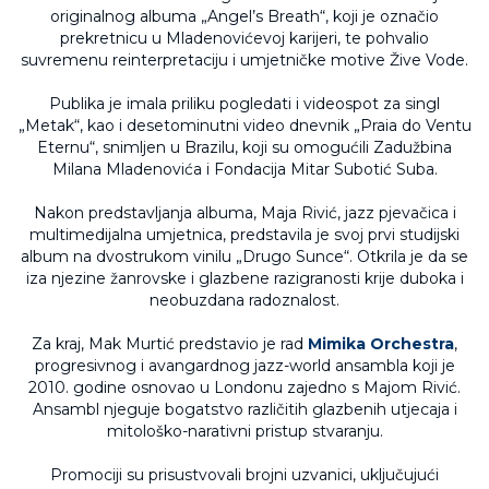
originalnog albuma „Angel’s Breath“, koji je označio
prekretnicu u Mladenovićevoj karijeri, te pohvalio
suvremenu reinterpretaciju i umjetničke motive Žive Vode.
Publika je imala priliku pogledati i videospot za singl
„Metak“, kao i desetominutni video dnevnik „Praia do Ventu
Eternu“, snimljen u Brazilu, koji su omogućili Zadužbina
Milana Mladenovića i Fondacija Mitar Subotić Suba.
Nakon predstavljanja albuma, Maja Rivić, jazz pjevačica i
multimedijalna umjetnica, predstavila je svoj prvi studijski
album na dvostrukom vinilu „Drugo Sunce“. Otkrila je da se
iza njezine žanrovske i glazbene razigranosti krije duboka i
neobuzdana radoznalost.
Za kraj, Mak Murtić predstavio je rad
Mimika Orchestra
,
progresivnog i avangardnog jazz-world ansambla koji je
2010. godine osnovao u Londonu zajedno s Majom Rivić.
Ansambl njeguje bogatstvo različitih glazbenih utjecaja i
mitološko-narativni pristup stvaranju.
Promociji su prisustvovali brojni uzvanici, uključujući