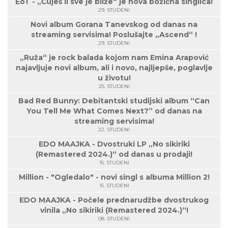
EoT - „Čuješ li sve je bliže“ je nova božićna singlica!
29. STUDENI
Novi album Gorana Tanevskog od danas na
streaming servisima! Poslušajte „Ascend“ !
29. STUDENI
„Ruža“ je rock balada kojom nam Emina Arapović
najavljuje novi album, ali i novo, najljepše, poglavlje
u životu!
25. STUDENI
Bad Red Bunny: Debitantski studijski album “Can
You Tell Me What Comes Next?” od danas na
streaming servisima!
22. STUDENI
EDO MAAJKA - Dvostruki LP „No sikiriki
(Remastered 2024.)“ od danas u prodaji!
15. STUDENI
Million - "Ogledalo" - novi singl s albuma Million 2!
15. STUDENI
EDO MAAJKA - Počele prednarudžbe dvostrukog
vinila „No sikiriki (Remastered 2024.)“!
08. STUDENI