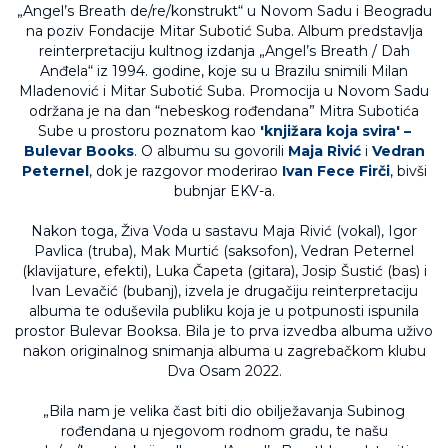
„Angel’s Breath de/re/konstrukt“ u Novom Sadu i Beogradu
na poziv Fondacije Mitar Subotić Suba. Album predstavlja
reinterpretaciju kultnog izdanja „Angel’s Breath / Dah
Anđela“ iz 1994. godine, koje su u Brazilu snimili Milan
Mladenović i Mitar Subotić Suba. Promocija u Novom Sadu
održana je na dan “nebeskog rođendana” Mitra Subotića
Sube u prostoru poznatom kao
'knjižara koja svira' –
Bulevar Books
. O albumu su govorili
Maja Rivić
i
Vedran
Peternel
, dok je razgovor moderirao
Ivan Fece Firči
, bivši
bubnjar EKV-a.
Nakon toga, Živa Voda u sastavu Maja Rivić (vokal), Igor
Pavlica (truba), Mak Murtić (saksofon), Vedran Peternel
(klavijature, efekti), Luka Čapeta (gitara), Josip Šustić (bas) i
Ivan Levačić (bubanj), izvela je drugačiju reinterpretaciju
albuma te oduševila publiku koja je u potpunosti ispunila
prostor Bulevar Booksa. Bila je to prva izvedba albuma uživo
nakon originalnog snimanja albuma u zagrebačkom klubu
Dva Osam 2022.
„Bila nam je velika čast biti dio obilježavanja Subinog
rođendana u njegovom rodnom gradu, te našu