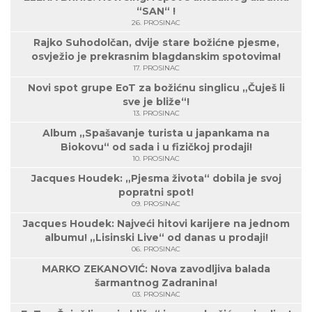
“SAN“ !
26. PROSINAC
Rajko Suhodolčan, dvije stare božićne pjesme,
osvježio je prekrasnim blagdanskim spotovima!
17. PROSINAC
Novi spot grupe EoT za božićnu singlicu „Čuješ li
sve je bliže“!
13. PROSINAC
Album „Spašavanje turista u japankama na
Biokovu“ od sada i u fizičkoj prodaji!
10. PROSINAC
Jacques Houdek: „Pjesma života“ dobila je svoj
popratni spot!
09. PROSINAC
Jacques Houdek: Najveći hitovi karijere na jednom
albumu! „Lisinski Live“ od danas u prodaji!
06. PROSINAC
MARKO ZEKANOVIĆ: Nova zavodljiva balada
šarmantnog Zadranina!
03. PROSINAC