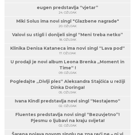
eugen predstavlja “vjetar”
24. OŽUJAK
Miki Solus ima novi singl "Glazbene nagrade"
20. OŽUJAK
Valovi su stigli i donijeli singl “Meni treba netko”
18. OŽUJAK
Klinika Denisa Kataneca ima novi singl “Lava pod“
17. OŽUJAK
U prodaji je novi album Leona Brenka „Moment in
Time“ !
09. OŽUJAK
Pogledajte „Divlji ples“ Aleksandra Stajčića u režiji
Dinka Doringa!
05. OŽUJAK
Ivana Kindl predstavlja novi singl “Nestajemo“
02. OŽUJAK
Fluentes predstavlja novi singl “Bezuvjetno”!
Pjesmu o ljubavi na kraju svijeta!
02. OŽUJAK
Šarena pojava novom singlu ne zna reći ne – ni vi