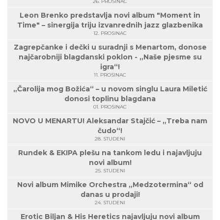
26. PROSINAC
Leon Brenko predstavlja novi album "Moment in
Time" – sinergija triju izvanrednih jazz glazbenika
12. PROSINAC
Zagrepčanke i dečki u suradnji s Menartom, donose
najčarobniji blagdanski poklon - „Naše pjesme su
igra“!
11. PROSINAC
„Čarolija mog Božića“ – u novom singlu Laura Miletić
donosi toplinu blagdana
01. PROSINAC
NOVO U MENARTU! Aleksandar Stajčić – „Treba nam
čudo“!
28. STUDENI
Rundek & EKIPA plešu na tankom ledu i najavljuju
novi album!
25. STUDENI
Novi album Mimike Orchestra „Medzotermina“ od
danas u prodaji!
24. STUDENI
Erotic Biljan & His Heretics najavljuju novi album