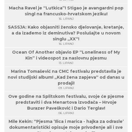
Macha Ravel je “Lutkica”! Stigao je avangardni pop
singl na francusko-hrvatskom jeziku!
16. LIPANJ
SASSJA: Kako objasniti žensko djelovanje, kretanje,
a da izađemo iz deminutiva? Poslušajte u novom
singlu „XX“!
16. LIPANJ
Ocean Of Another objavio EP “Loneliness of My
Kin” i videospot za naslovnu pjesmu
13. LIPANJ
Marina Tomašević na CMC festivalu predstavila je
novi studijski album! „Kad žena zapjeva“ od danas u
prodaji!
09. LIPANJ
Ove godine na Splitskom festivalu, svoje će pjesme
predstaviti i dva Menartova izvođača – Hrvoje
Burazer Pavešković i Dario Terglav!
06. LIPANJ
Mile Kekin: “Pjesma ’Ilica i marica - hajka za odrasle’
dokumentaristički opisuje moje privođenje ali i sve