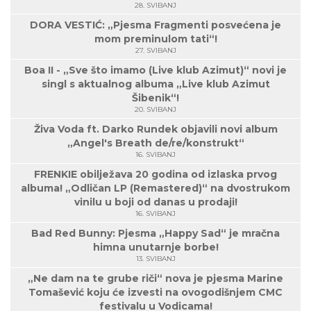
28. SVIBANJ
DORA VESTIĆ: „Pjesma Fragmenti posvećena je
mom preminulom tati“!
27. SVIBANJ
Boa II - „Sve što imamo (Live klub Azimut)“ novi je
singl s aktualnog albuma „Live klub Azimut
Šibenik“!
20. SVIBANJ
Živa Voda ft. Darko Rundek objavili novi album
„Angel's Breath de/re/konstrukt“
16. SVIBANJ
FRENKIE obilježava 20 godina od izlaska prvog
albuma! „Odličan LP (Remastered)“ na dvostrukom
vinilu u boji od danas u prodaji!
16. SVIBANJ
Bad Red Bunny: Pjesma „Happy Sad“ je mračna
himna unutarnje borbe!
13. SVIBANJ
„Ne dam na te grube riči“ nova je pjesma Marine
Tomašević koju će izvesti na ovogodišnjem CMC
festivalu u Vodicama!