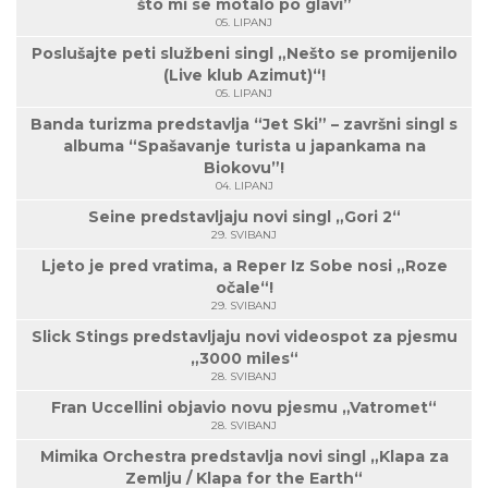
što mi se motalo po glavi”
05. LIPANJ
Poslušajte peti službeni singl „Nešto se promijenilo
(Live klub Azimut)“!
05. LIPANJ
Banda turizma predstavlja “Jet Ski” – završni singl s
albuma “Spašavanje turista u japankama na
Biokovu”!
04. LIPANJ
Seine predstavljaju novi singl „Gori 2“
29. SVIBANJ
Ljeto je pred vratima, a Reper Iz Sobe nosi „Roze
očale“!
29. SVIBANJ
Slick Stings predstavljaju novi videospot za pjesmu
„3000 miles“
28. SVIBANJ
Fran Uccellini objavio novu pjesmu „Vatromet“
28. SVIBANJ
Mimika Orchestra predstavlja novi singl „Klapa za
Zemlju / Klapa for the Earth“