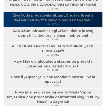
LUBINO: NOVI SINGL “VRELI PIJESAK“, KROZ LJETNE
NOĆI, VODI NAS ZAVODLJIVIM LATINO RITMOM!
27. LIPANJ
Živa Voda predstavila album „Angel’s Breath
de/re/konstrukt“ u Novom Sadu i Beogradu!
26. LIPANJ
KANDŽIJA: Aktualni singl „Plan“ dobio je svoj
popratni video broj sniman mobitelom!
25. LIPANJ
ALEN ĐURAS PREDSTAVLJA NOVI SINGL „TEBI
PRIPADAM“!
23. LIPANJ
Mary May dio globalnog glazbenog projekta
„International Artists Project“
18. LIPANJ
Hoće li „Opsesija“ Lane Mandarić postati i vaša
opsesija?
17. LIPANJ
Novo ime na glazbenoj sceni! Mlada V-pop
umjetnica Zoe predstavila debitantski singl “Hit My
Head” u Zagrebu!
16. LIPANJ