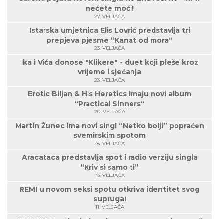
nećete moći!
27. VELJAČA
Istarska umjetnica Elis Lovrić predstavlja tri
prepjeva pjesme “Kanat od mora“
23. VELJAČA
Ika i Vića donose "Klikere" - duet koji pleše kroz
vrijeme i sjećanja
23. VELJAČA
Erotic Biljan & His Heretics imaju novi album
“Practical Sinners“
20. VELJAČA
Martin Žunec ima novi singl “Netko bolji” popraćen
svemirskim spotom
18. VELJAČA
Aracataca predstavlja spot i radio verziju singla
“Kriv si samo ti”
18. VELJAČA
REMI u novom seksi spotu otkriva identitet svog
supruga!
11. VELJAČA