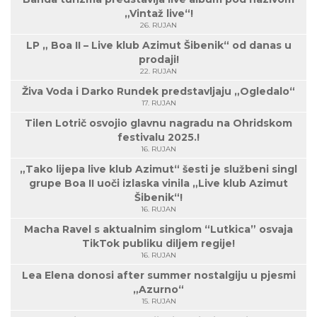
„Vintaž live“!
26. RUJAN
LP „ Boa II – Live klub Azimut Šibenik“ od danas u
prodaji!
22. RUJAN
Živa Voda i Darko Rundek predstavljaju „Ogledalo“
17. RUJAN
Tilen Lotrič osvojio glavnu nagradu na Ohridskom
festivalu 2025.!
16. RUJAN
„Tako lijepa live klub Azimut“ šesti je službeni singl
grupe Boa II uoči izlaska vinila „Live klub Azimut
Šibenik“!
16. RUJAN
Macha Ravel s aktualnim singlom “Lutkica” osvaja
TikTok publiku diljem regije!
16. RUJAN
Lea Elena donosi after summer nostalgiju u pjesmi
„Azurno“
15. RUJAN