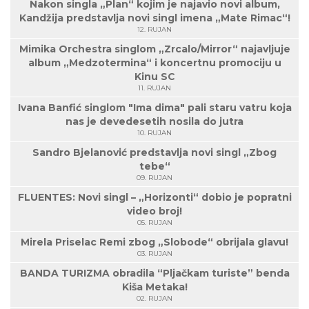
Nakon singla „Plan“ kojim je najavio novi album,
Kandžija predstavlja novi singl imena „Mate Rimac“!
12. RUJAN
Mimika Orchestra singlom „Zrcalo/Mirror“ najavljuje
album „Medzotermina“ i koncertnu promociju u
Kinu SC
11. RUJAN
Ivana Banfić singlom "Ima dima" pali staru vatru koja
nas je devedesetih nosila do jutra
10. RUJAN
Sandro Bjelanović predstavlja novi singl „Zbog
tebe“
09. RUJAN
FLUENTES: Novi singl – „Horizonti“ dobio je popratni
video broj!
05. RUJAN
Mirela Priselac Remi zbog „Slobode“ obrijala glavu!
03. RUJAN
BANDA TURIZMA obradila “Pljačkam turiste” benda
Kiša Metaka!
02. RUJAN