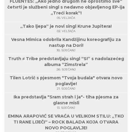
FLUENTES: „Ako jedno drugom ne oprostimo sve“
četvrti je službeni singl s nedavno objavljenog EP-ija
„Treći korak“!
05. VELJAČA
„Tako ljepa“ je novi singl Krune Jupitera!
02. VELJAČA
Vesna Mimica odobrila Kandžijinu koreografiju za
nastup na Dori!
30. SIJEČANJ
Truth ≠ Tribe predstavljaju singl “S!” s nadolazećeg
albuma “Zimstrela”
26. SIJEČANJ
Tilen Lotrič s pjesmom "Tvoja budala" otvara novo
poglavlje!
21. SIJEČANJ
Ika predstavlja "Sram strah i ja"- tiha pjesma za
glasne misli
13. SIJEČANJ
EMINA ARAPOVIĆ SE VRAĆA U VELIKOM STILU: „TKO
TI RANE LIJEČI“ – ROCK BALADA KOJA OTVARA
NOVO POGLAVLJE!