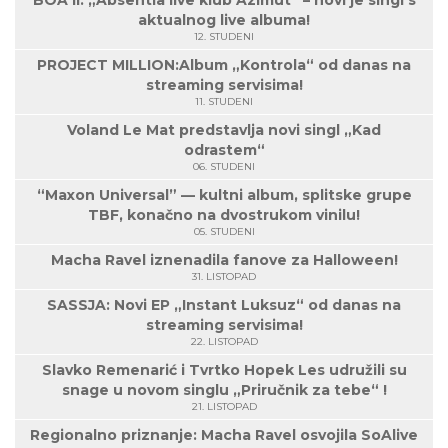
BOA II: „Absentia live klub Azimut“ – novi je singl s
aktualnog live albuma!
12. STUDENI
PROJECT MILLION:Album „Kontrola“ od danas na
streaming servisima!
11. STUDENI
Voland Le Mat predstavlja novi singl „Kad
odrastem“
06. STUDENI
“Maxon Universal” — kultni album, splitske grupe
TBF, konačno na dvostrukom vinilu!
05. STUDENI
Macha Ravel iznenadila fanove za Halloween!
31. LISTOPAD
SASSJA: Novi EP „Instant Luksuz“ od danas na
streaming servisima!
22. LISTOPAD
Slavko Remenarić i Tvrtko Hopek Les udružili su
snage u novom singlu „Priručnik za tebe“ !
21. LISTOPAD
Regionalno priznanje: Macha Ravel osvojila SoAlive