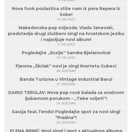
14. VELJAČA
Nova funk poslastica stiže nam iz pera Repera Iz
Sobe!
14. VELJAČA
Makedonska pop zvijezda, Vlado Janevski,
predstavlja drugi službeni singl na hrvatskom jeziku
i najavljuje novi album!
11. VELJAČA
Pogledajte „Iluzije“ Sandra Bjelanovića!
07. VELJAČA
Pjesma „Škrlak“ novi je singl Kvarteta Gubec!
28. SIJEČANJ
Banda Turizma u Vintage Industrial Baru!
27. SIJEČANJ
DARIO TERGLAV: Nova pop-rock balada sa snažnom
ljubavnom porukom – „Tebe voljeti“!
24. SIJEČANJ
Sassja feat.Tendo! Pogledajte spot za novi singl
"Prašina"!
20. SIJEČANJ
ELENA BRNIĆ: Novi singl i spot s aktualnog albuma