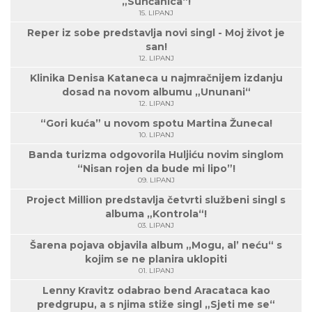
„Sunčanica“!
15. LIPANJ
Reper iz sobe predstavlja novi singl - Moj život je
san!
12. LIPANJ
Klinika Denisa Kataneca u najmračnijem izdanju
dosad na novom albumu „Ununani“
12. LIPANJ
“Gori kuća” u novom spotu Martina Žuneca!
10. LIPANJ
Banda turizma odgovorila Huljiću novim singlom
“Nisan rojen da bude mi lipo”!
09. LIPANJ
Project Million predstavlja četvrti službeni singl s
albuma „Kontrola“!
03. LIPANJ
Šarena pojava objavila album „Mogu, al’ neću“ s
kojim se ne planira uklopiti
01. LIPANJ
Lenny Kravitz odabrao bend Aracataca kao
predgrupu, a s njima stiže singl „Sjeti me se“