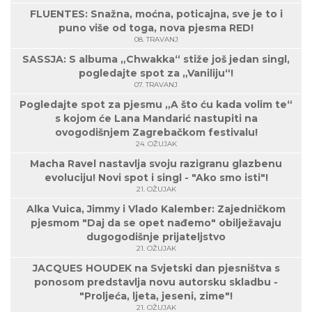
FLUENTES: Snažna, moćna, poticajna, sve je to i
puno više od toga, nova pjesma RED!
08. TRAVANJ
SASSJA: S albuma „Chwakka“ stiže još jedan singl,
pogledajte spot za „Vaniliju“!
07. TRAVANJ
Pogledajte spot za pjesmu „A što ću kada volim te“
s kojom će Lana Mandarić nastupiti na
ovogodišnjem Zagrebačkom festivalu!
24. OŽUJAK
Macha Ravel nastavlja svoju razigranu glazbenu
evoluciju! Novi spot i singl - "Ako smo isti"!
21. OŽUJAK
Alka Vuica, Jimmy i Vlado Kalember: Zajedničkom
pjesmom "Daj da se opet nađemo" obilježavaju
dugogodišnje prijateljstvo
21. OŽUJAK
JACQUES HOUDEK na Svjetski dan pjesništva s
ponosom predstavlja novu autorsku skladbu -
"Proljeća, ljeta, jeseni, zime"!
21. OŽUJAK