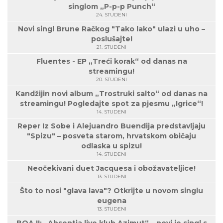
singlom „P-p-p Punch“
24. STUDENI
Novi singl Brune Račkog "Tako lako" ulazi u uho –
poslušajte!
21. STUDENI
Fluentes - EP „Treći korak“ od danas na
streamingu!
20. STUDENI
Kandžijin novi album „Trostruki salto“ od danas na
streamingu! Pogledajte spot za pjesmu „Igrice“!
14. STUDENI
Reper Iz Sobe i Alejuandro Buendija predstavljaju
"Spizu" – posveta starom, hrvatskom običaju
odlaska u spizu!
14. STUDENI
Neočekivani duet Jacquesa i obožavateljice!
13. STUDENI
Što to nosi "glava lava"? Otkrijte u novom singlu
eugena
13. STUDENI