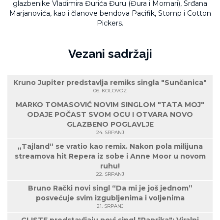
glazbenike Vladimira Đurića Đuru (Đura i Mornari), Srđana
Marjanovića, kao i članove bendova Pacifik, Stomp i Cotton
Pickers.
Vezani sadržaji
Kruno Jupiter predstavlja remiks singla "Sunčanica"
06. KOLOVOZ
MARKO TOMASOVIĆ NOVIM SINGLOM "TATA MOJ"
ODAJE POČAST SVOM OCU I OTVARA NOVO
GLAZBENO POGLAVLJE
24. SRPANJ
„Tajland“ se vratio kao remix. Nakon pola milijuna
streamova hit Repera iz sobe i Anne Moor u novom
ruhu!
22. SRPANJ
Bruno Rački novi singl “Da mi je još jednom”
posvećuje svim izgubljenima i voljenima
21. SRPANJ