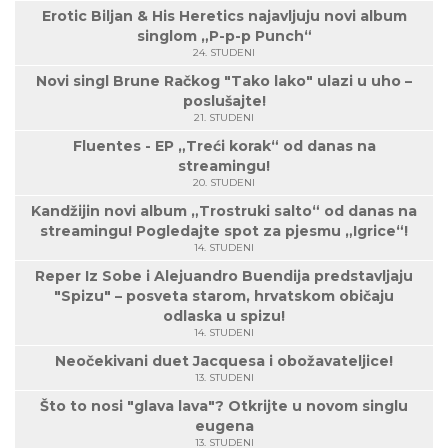
Erotic Biljan & His Heretics najavljuju novi album
singlom „P-p-p Punch“
24. STUDENI
Novi singl Brune Račkog "Tako lako" ulazi u uho –
poslušajte!
21. STUDENI
Fluentes - EP „Treći korak“ od danas na
streamingu!
20. STUDENI
Kandžijin novi album „Trostruki salto“ od danas na
streamingu! Pogledajte spot za pjesmu „Igrice“!
14. STUDENI
Reper Iz Sobe i Alejuandro Buendija predstavljaju
"Spizu" – posveta starom, hrvatskom običaju
odlaska u spizu!
14. STUDENI
Neočekivani duet Jacquesa i obožavateljice!
13. STUDENI
Što to nosi "glava lava"? Otkrijte u novom singlu
eugena
13. STUDENI