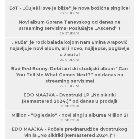
EoT - „Čuješ li sve je bliže“ je nova božićna singlica!
29. STUDENI
Novi album Gorana Tanevskog od danas na
streaming servisima! Poslušajte „Ascend“ !
29. STUDENI
„Ruža“ je rock balada kojom nam Emina Arapović
najavljuje novi album, ali i novo, najljepše, poglavlje
u životu!
25. STUDENI
Bad Red Bunny: Debitantski studijski album “Can
You Tell Me What Comes Next?” od danas na
streaming servisima!
22. STUDENI
EDO MAAJKA - Dvostruki LP „No sikiriki
(Remastered 2024.)“ od danas u prodaji!
15. STUDENI
Million - "Ogledalo" - novi singl s albuma Million 2!
15. STUDENI
EDO MAAJKA - Počele prednarudžbe dvostrukog
vinila „No sikiriki (Remastered 2024.)“!