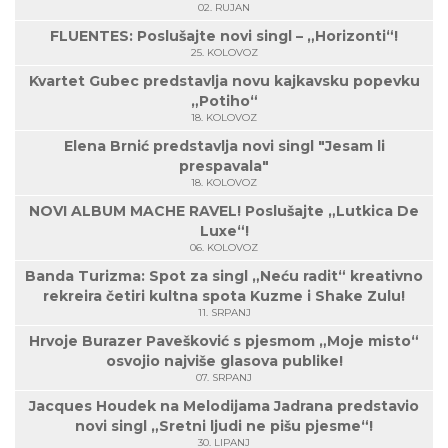
02. RUJAN
FLUENTES: Poslušajte novi singl – „Horizonti“!
25. KOLOVOZ
Kvartet Gubec predstavlja novu kajkavsku popevku
„Potiho“
18. KOLOVOZ
Elena Brnić predstavlja novi singl "Jesam li
prespavala"
18. KOLOVOZ
NOVI ALBUM MACHE RAVEL! Poslušajte „Lutkica De
Luxe“!
06. KOLOVOZ
Banda Turizma: Spot za singl „Neću radit“ kreativno
rekreira četiri kultna spota Kuzme i Shake Zulu!
11. SRPANJ
Hrvoje Burazer Pavešković s pjesmom „Moje misto“
osvojio najviše glasova publike!
07. SRPANJ
Jacques Houdek na Melodijama Jadrana predstavio
novi singl „Sretni ljudi ne pišu pjesme“!
30. LIPANJ