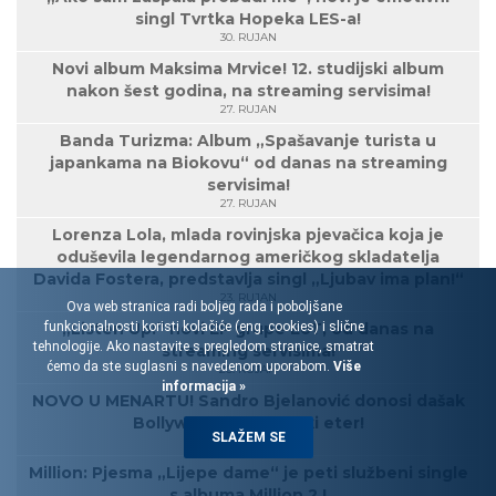
singl Tvrtka Hopeka LES-a!
30. RUJAN
Novi album Maksima Mrvice! 12. studijski album
nakon šest godina, na streaming servisima!
27. RUJAN
Banda Turizma: Album „Spašavanje turista u
japankama na Biokovu“ od danas na streaming
servisima!
27. RUJAN
Lorenza Lola, mlada rovinjska pjevačica koja je
oduševila legendarnog američkog skladatelja
Davida Fostera, predstavlja singl „Ljubav ima plan!“
23. RUJAN
Ova web stranica radi boljeg rada i poboljšane
„Listen Up!“ novi EP grupe EoT, od danas na
funkcionalnosti koristi kolačiće (eng. cookies) i slične
tehnologije. Ako nastavite s pregledom stranice, smatrat
streaming servisima!
ćemo da ste suglasni s navedenom uporabom.
Više
20. RUJAN
informacija »
NOVO U MENARTU! Sandro Bjelanović donosi dašak
Bollywooda u hrvatski eter!
SLAŽEM SE
17. RUJAN
Million: Pjesma „Lijepe dame“ je peti službeni single
s albuma Million 2.!