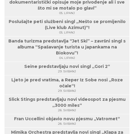
dokumentaristički opisuje moje privođenje ali i sve
što mi se motalo po glavi”
05. LIPANJ
Poslušajte peti službeni singl „Nešto se promijenilo
(Live klub Azimut)“!
05. LIPANJ
Banda turizma predstavlja “Jet Ski” – završni singl s
albuma “Spašavanje turista u japankama na
Biokovu”!
04. LIPANJ
Seine predstavljaju novi singl „Gori 2“
29. SVIBANJ
Ljeto je pred vratima, a Reper Iz Sobe nosi „Roze
očale“!
29. SVIBANJ
Slick Stings predstavljaju novi videospot za pjesmu
„3000 miles“
28. SVIBANJ
Fran Uccellini objavio novu pjesmu „Vatromet“
28. SVIBANJ
Mimika Orchestra predstavlja novi singl „Klapa za