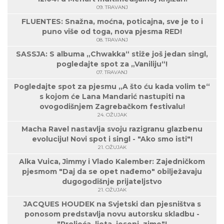
09. TRAVANJ
FLUENTES: Snažna, moćna, poticajna, sve je to i
puno više od toga, nova pjesma RED!
08. TRAVANJ
SASSJA: S albuma „Chwakka“ stiže još jedan singl,
pogledajte spot za „Vaniliju“!
07. TRAVANJ
Pogledajte spot za pjesmu „A što ću kada volim te“
s kojom će Lana Mandarić nastupiti na
ovogodišnjem Zagrebačkom festivalu!
24. OŽUJAK
Macha Ravel nastavlja svoju razigranu glazbenu
evoluciju! Novi spot i singl - "Ako smo isti"!
21. OŽUJAK
Alka Vuica, Jimmy i Vlado Kalember: Zajedničkom
pjesmom "Daj da se opet nađemo" obilježavaju
dugogodišnje prijateljstvo
21. OŽUJAK
JACQUES HOUDEK na Svjetski dan pjesništva s
ponosom predstavlja novu autorsku skladbu -
"Proljeća, ljeta, jeseni, zime"!