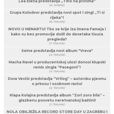
Lea Elena predstavlja „Tiho na prstima“
04. SVIBANJ
Grupa Kolodvor predstavlja novi spot i singl „Ti si
rijeka“!
28. TRAVANJ
NOVO U MENARTU! Tko se krije iza imena Fameja i
kako su bez promocije došli do desetaka tisuća
pregleda?
27. TRAVANJ
Seine predstavlja novi album "Vreva"
24. TRAVANJ
Macha Ravel u producentskoj ulozi donosi klupski
remix singla “Pasegoni”!
24. TRAVANJ
Dora Vestić predstavlja “Vrtlog” – autorsku pjesmu
o prkosu i osobnom rastu!
22. TRAVANJ
Klapa Kolajna predstavlja album “Zori zoro bila” –
glazbenu posvetu neretvanskoj baštini!
21. TRAVANJ
NOLA OBILJEŽILA RECORD STORE DAY U ZAGREBU I