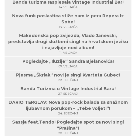
Banda turizma rasplesala Vintage Industrial Bar!
14. VELJAČA
Nova funk poslastica stiže nam iz pera Repera Iz
Sobe!
14. VELJAČA
Makedonska pop zvijezda, Vlado Janevski,
predstavlja drugi službeni singl na hrvatskom jeziku
i najavljuje novi album!
11. VELJAČA
Pogledajte „Iluzije“ Sandra Bjelanovića!
07. VELJAČA
Pjesma „Škrlak“ novi je singl Kvarteta Gubec!
28. SIJEČANJ
Banda Turizma u Vintage Industrial Baru!
27. SIJEČANJ
DARIO TERGLAV: Nova pop-rock balada sa snažnom
ljubavnom porukom – „Tebe voljeti“!
24. SIJEČANJ
Sassja feat.Tendo! Pogledajte spot za novi singl
"Prašina"!
20. SIJEČANJ