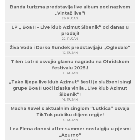
Banda turizma predstavlja live album pod nazivom
„Vintaž live“!
26. RUJAN
LP „ Boa II – Live klub Azimut Šibenik“ od danas u
prodaji!
22. RUJAN
Živa Voda i Darko Rundek predstavljaju „Ogledalo“
17. RUJAN
Tilen Lotrič osvojio glavnu nagradu na Ohridskom
festivalu 2025.!
16. RUJAN
„Tako lijepa live klub Azimut“ šesti je službeni singl
grupe Boa II uoči izlaska vinila „Live klub Azimut
Šibenik“!
16. RUJAN
Macha Ravel s aktualnim singlom “Lutkica” osvaja
TikTok publiku diljem regije!
16. RUJAN
Lea Elena donosi after summer nostalgiju u pjesmi
„Azurno“