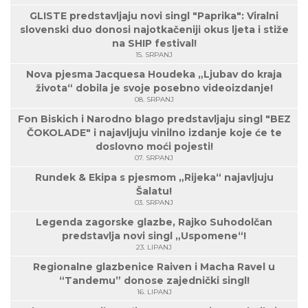
GLISTE predstavljaju novi singl "Paprika": Viralni
slovenski duo donosi najotkačeniji okus ljeta i stiže
na SHIP festival!
15. SRPANJ
Nova pjesma Jacquesa Houdeka „Ljubav do kraja
života“ dobila je svoje posebno videoizdanje!
08. SRPANJ
Fon Biskich i Narodno blago predstavljaju singl "BEZ
ČOKOLADE" i najavljuju vinilno izdanje koje će te
doslovno moći pojesti!
07. SRPANJ
Rundek & Ekipa s pjesmom „Rijeka“ najavljuju
Šalatu!
03. SRPANJ
Legenda zagorske glazbe, Rajko Suhodolčan
predstavlja novi singl „Uspomene“!
23. LIPANJ
Regionalne glazbenice Raiven i Macha Ravel u
“Tandemu” donose zajednički singl!
16. LIPANJ