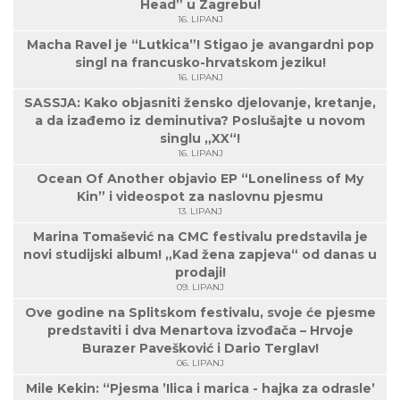
Head” u Zagrebu!
16. LIPANJ
Macha Ravel je “Lutkica”! Stigao je avangardni pop
singl na francusko-hrvatskom jeziku!
16. LIPANJ
SASSJA: Kako objasniti žensko djelovanje, kretanje,
a da izađemo iz deminutiva? Poslušajte u novom
singlu „XX“!
16. LIPANJ
Ocean Of Another objavio EP “Loneliness of My
Kin” i videospot za naslovnu pjesmu
13. LIPANJ
Marina Tomašević na CMC festivalu predstavila je
novi studijski album! „Kad žena zapjeva“ od danas u
prodaji!
09. LIPANJ
Ove godine na Splitskom festivalu, svoje će pjesme
predstaviti i dva Menartova izvođača – Hrvoje
Burazer Pavešković i Dario Terglav!
06. LIPANJ
Mile Kekin: “Pjesma ’Ilica i marica - hajka za odrasle’