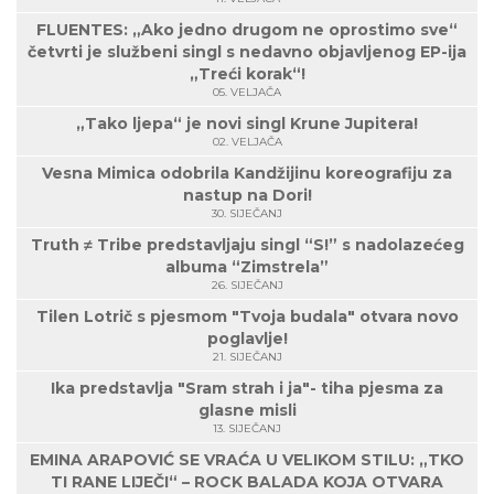
FLUENTES: „Ako jedno drugom ne oprostimo sve“
četvrti je službeni singl s nedavno objavljenog EP-ija
„Treći korak“!
05. VELJAČA
„Tako ljepa“ je novi singl Krune Jupitera!
02. VELJAČA
Vesna Mimica odobrila Kandžijinu koreografiju za
nastup na Dori!
30. SIJEČANJ
Truth ≠ Tribe predstavljaju singl “S!” s nadolazećeg
albuma “Zimstrela”
26. SIJEČANJ
Tilen Lotrič s pjesmom "Tvoja budala" otvara novo
poglavlje!
21. SIJEČANJ
Ika predstavlja "Sram strah i ja"- tiha pjesma za
glasne misli
13. SIJEČANJ
EMINA ARAPOVIĆ SE VRAĆA U VELIKOM STILU: „TKO
TI RANE LIJEČI“ – ROCK BALADA KOJA OTVARA