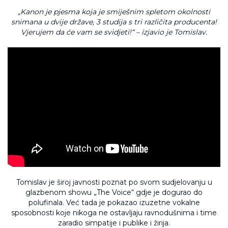
„Kanon je pjesma koja je smiješnim spletom okolnosti
snimana u dvije države, 3 studija s tri različita producenta!
Vjerujem da će vam se svidjeti!“ – izjavio je Tomislav.
Tomislav je široj javnosti poznat po svom sudjelovanju u
glazbenom showu „The Voice“ gdje je dogurao do
polufinala. Već tada je pokazao izuzetne vokalne
sposobnosti koje nikoga ne ostavljaju ravnodušnima i time
zaradio simpatije i publike i žirija.