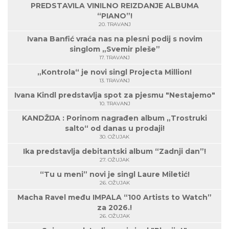
PREDSTAVILA VINILNO REIZDANJE ALBUMA
“PIANO”!
20. TRAVANJ
Ivana Banfić vraća nas na plesni podij s novim
singlom „Svemir pleše”
17. TRAVANJ
„Kontrola“ je novi singl Projecta Million!
13. TRAVANJ
Ivana Kindl predstavlja spot za pjesmu "Nestajemo"
10. TRAVANJ
KANDŽIJA : Porinom nagrađen album „Trostruki
salto“ od danas u prodaji!
30. OŽUJAK
Ika predstavlja debitantski album “Zadnji dan”!
27. OŽUJAK
“Tu u meni” novi je singl Laure Miletić!
26. OŽUJAK
Macha Ravel među IMPALA “100 Artists to Watch”
za 2026.!
26. OŽUJAK