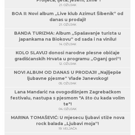
21. OŽUJAK
BOA II: Novi album „Live klub Azimut Šibenik“ od
danas u prodaji!
21. OŽUJAK
BANDA TURIZMA: Album „Spašavanje turista u
japankama na Biokovu“ od sada i na vinilu!
14. OŽUJAK
KOLO SLAVUJ donosi narodne plesne običaje
gradišćanskih Hrvata u programu „Oganj gori“!
12. OŽUJAK
NOVI ALBUM OD DANAS U PRODAJI! „Najljepše
ljubavne pjesme“ Vlade Janevskog!
05. OŽUJAK
Lana Mandarić na ovogodišnjem Zagrebačkom
festivalu, nastupa s pjesmom "A što ću kada volim
te"!
04. OŽUJAK
MARINA TOMAŠEVIĆ: U mjesecu ljubavi stiže nova
rock balada „Ljubavi moja“!
19. VELJAČA