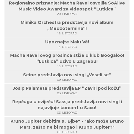
Regionalno priznanje: Macha Ravel osvojila SoAlive
Music Video Award za videospot “Lutkica”
20. LISTOPAD
Mimika Orchestra predstavlja novi album
„Medzotermina“!
16. LISTOPAD
Upoznajte Maiu Vë!
14. LISTOPAD
Macha Ravel ovog prosinca stiže u klub Boogaloo!
“Lutkica” uživo u Zagrebu!
10. LISTOPAD
Seine predstavlja novi singl „Veseli se“
09. LISTOPAD
Josip Palameta predstavlja EP “Zaviri pod kožu”
08. LISTOPAD
Repčuga u cvijeću! Sassja predstavlja novi singl i
najavljuje koncert u Saxu!
06. LISTOPAD
Kruno Jupiter debitira s „Bjbe" - "ako može Bruno
Mars, zašto ne bi mogao i Kruno Jupiter?"
01. LISTOPAD