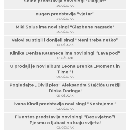
Seine predstavlja novi singl "Plagijat"
26. OŽUJAK
eugen predstavlja “vjetar”
24. OŽUJAK
Miki Solus ima novi singl "Glazbene nagrade"
20. OŽUJAK
Valovi su stigli i donijeli singl “Meni treba netko”
18. OŽUJAK
Klinika Denisa Kataneca ima novi singl “Lava pod“
17. OŽUJAK
U prodaji je novi album Leona Brenka „Moment in
Time“ !
09. OŽUJAK
Pogledajte „Divlji ples“ Aleksandra Stajčića u režiji
Dinka Doringa!
05. OŽUJAK
Ivana Kindl predstavlja novi singl “Nestajemo“
02. OŽUJAK
Fluentes predstavlja novi singl “Bezuvjetno”!
Pjesmu o ljubavi na kraju svijeta!
02. OŽUJAK