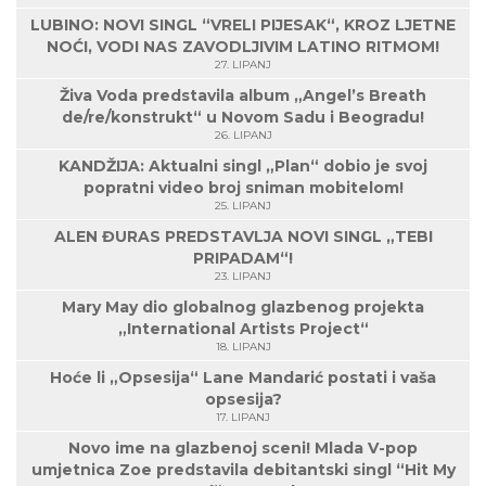
LUBINO: NOVI SINGL “VRELI PIJESAK“, KROZ LJETNE
NOĆI, VODI NAS ZAVODLJIVIM LATINO RITMOM!
27. LIPANJ
Živa Voda predstavila album „Angel’s Breath
de/re/konstrukt“ u Novom Sadu i Beogradu!
26. LIPANJ
KANDŽIJA: Aktualni singl „Plan“ dobio je svoj
popratni video broj sniman mobitelom!
25. LIPANJ
ALEN ĐURAS PREDSTAVLJA NOVI SINGL „TEBI
PRIPADAM“!
23. LIPANJ
Mary May dio globalnog glazbenog projekta
„International Artists Project“
18. LIPANJ
Hoće li „Opsesija“ Lane Mandarić postati i vaša
opsesija?
17. LIPANJ
Novo ime na glazbenoj sceni! Mlada V-pop
umjetnica Zoe predstavila debitantski singl “Hit My