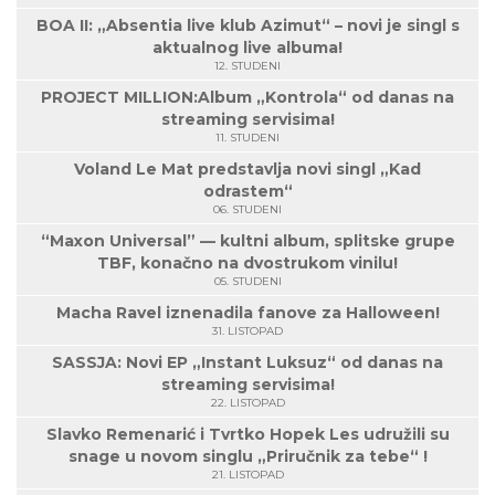
BOA II: „Absentia live klub Azimut“ – novi je singl s
aktualnog live albuma!
12. STUDENI
PROJECT MILLION:Album „Kontrola“ od danas na
streaming servisima!
11. STUDENI
Voland Le Mat predstavlja novi singl „Kad
odrastem“
06. STUDENI
“Maxon Universal” — kultni album, splitske grupe
TBF, konačno na dvostrukom vinilu!
05. STUDENI
Macha Ravel iznenadila fanove za Halloween!
31. LISTOPAD
SASSJA: Novi EP „Instant Luksuz“ od danas na
streaming servisima!
22. LISTOPAD
Slavko Remenarić i Tvrtko Hopek Les udružili su
snage u novom singlu „Priručnik za tebe“ !
21. LISTOPAD