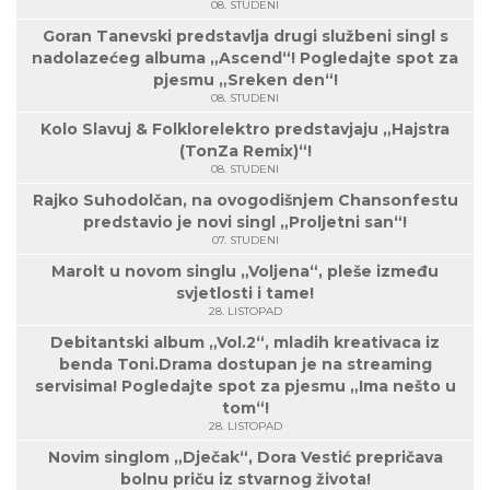
08. STUDENI
Goran Tanevski predstavlja drugi službeni singl s
nadolazećeg albuma „Ascend“! Pogledajte spot za
pjesmu „Sreken den“!
08. STUDENI
Kolo Slavuj & Folklorelektro predstavjaju „Hajstra
(TonZa Remix)“!
08. STUDENI
Rajko Suhodolčan, na ovogodišnjem Chansonfestu
predstavio je novi singl „Proljetni san“!
07. STUDENI
Marolt u novom singlu „Voljena“, pleše između
svjetlosti i tame!
28. LISTOPAD
Debitantski album „Vol.2“, mladih kreativaca iz
benda Toni.Drama dostupan je na streaming
servisima! Pogledajte spot za pjesmu „Ima nešto u
tom“!
28. LISTOPAD
Novim singlom „Dječak“, Dora Vestić prepričava
bolnu priču iz stvarnog života!