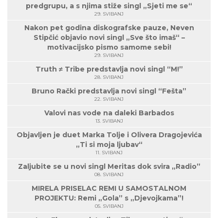
predgrupu, a s njima stiže singl „Sjeti me se“
29. SVIBANJ
Nakon pet godina diskografske pauze, Neven
Stipčić objavio novi singl „Sve što imaš“ –
motivacijsko pismo samome sebi!
29. SVIBANJ
Truth ≠ Tribe predstavlja novi singl “M!”
28. SVIBANJ
Bruno Rački predstavlja novi singl “Fešta”
22. SVIBANJ
Valovi nas vode na daleki Barbados
13. SVIBANJ
Objavljen je duet Marka Tolje i Olivera Dragojevića
„Ti si moja ljubav“
11. SVIBANJ
Zaljubite se u novi singl Meritas dok svira „Radio”
08. SVIBANJ
MIRELA PRISELAC REMI U SAMOSTALNOM
PROJEKTU: Remi „Gola” s „Djevojkama”!
05. SVIBANJ