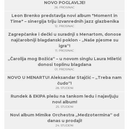
NOVO POGLAVLJE!
26. PROSINAC
Leon Brenko predstavlja novi album "Moment in
Time" – sinergija triju izvanrednih jazz glazbenika
12. PROSINAC
Zagrepčanke i dečki u suradnji s Menartom, donose
najčarobniji blagdanski poklon - „Naše pjesme su
igra“!
11. PROSINAC
„Čarolija mog Božića“ – u novom singlu Laura Miletić
donosi toplinu blagdana
01. PROSINAC
NOVO U MENARTU! Aleksandar Stajčić – „Treba nam
čudo“!
28. STUDENI
Rundek & EKIPA plešu na tankom ledu i najavljuju
novi album!
25. STUDENI
Novi album Mimike Orchestra „Medzotermina“ od
danas u prodaji!
24. STUDENI