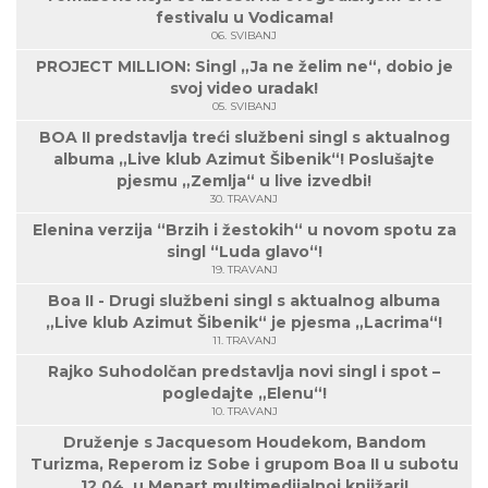
festivalu u Vodicama!
06. SVIBANJ
PROJECT MILLION: Singl „Ja ne želim ne“, dobio je
svoj video uradak!
05. SVIBANJ
BOA II predstavlja treći službeni singl s aktualnog
albuma „Live klub Azimut Šibenik“! Poslušajte
pjesmu „Zemlja“ u live izvedbi!
30. TRAVANJ
Elenina verzija “Brzih i žestokih“ u novom spotu za
singl “Luda glavo“!
19. TRAVANJ
Boa II - Drugi službeni singl s aktualnog albuma
„Live klub Azimut Šibenik“ je pjesma „Lacrima“!
11. TRAVANJ
Rajko Suhodolčan predstavlja novi singl i spot –
pogledajte „Elenu“!
10. TRAVANJ
Druženje s Jacquesom Houdekom, Bandom
Turizma, Reperom iz Sobe i grupom Boa II u subotu
12.04. u Menart multimedijalnoj knjižari!