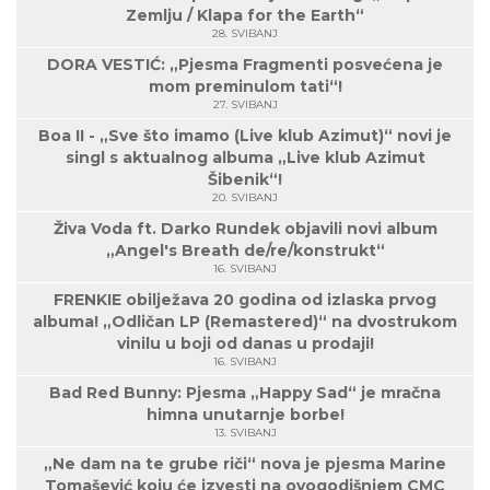
Zemlju / Klapa for the Earth“
28. SVIBANJ
DORA VESTIĆ: „Pjesma Fragmenti posvećena je
mom preminulom tati“!
27. SVIBANJ
Boa II - „Sve što imamo (Live klub Azimut)“ novi je
singl s aktualnog albuma „Live klub Azimut
Šibenik“!
20. SVIBANJ
Živa Voda ft. Darko Rundek objavili novi album
„Angel's Breath de/re/konstrukt“
16. SVIBANJ
FRENKIE obilježava 20 godina od izlaska prvog
albuma! „Odličan LP (Remastered)“ na dvostrukom
vinilu u boji od danas u prodaji!
16. SVIBANJ
Bad Red Bunny: Pjesma „Happy Sad“ je mračna
himna unutarnje borbe!
13. SVIBANJ
„Ne dam na te grube riči“ nova je pjesma Marine
Tomašević koju će izvesti na ovogodišnjem CMC