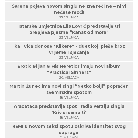
Šarena pojava novom singlu ne zna reći ne – ni vi
nećete moći!
27. VELJAČA
Istarska umjetnica Elis Lovrić predstavlja tri
prepjeva pjesme “Kanat od mora“
23. VELJAČA
Ika i Vića donose "Klikere" - duet koji pleše kroz
vrijeme i sjećanja
23. VELJAČA
Erotic Biljan & His Heretics imaju novi album
“Practical Sinners“
20. VELJAČA
Martin Žunec ima novi singl “Netko bolji” popraćen
svemirskim spotom
18. VELJAČA
Aracataca predstavlja spot i radio verziju singla
“Kriv si samo ti”
18. VELJAČA
REMI u novom seksi spotu otkriva identitet svog
supruga!
11. VELJAČA