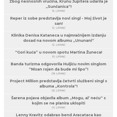
Zbog nesnosnih vrućina, Krunu Jupitera udarila je
„Sunčanica“!
15. LIPANJ
Reper iz sobe predstavlja novi singl - Moj život je
san!
12. LIPANJ
Klinika Denisa Kataneca u najmračnijem izdanju
dosad na novom albumu „Ununani“
12. LIPANJ
“Gori kuća” u novom spotu Martina Žuneca!
10. LIPANJ
Banda turizma odgovorila Huljiću novim singlom
“Nisan rojen da bude mi lipo”!
09. LIPANJ
Project Million predstavlja četvrti službeni singl s
albuma „Kontrola“!
03. LIPANJ
Šarena pojava objavila album „Mogu, al’ neću“ s
kojim se ne planira uklopiti
01. LIPANJ
Lenny Kravitz odabrao bend Aracataca kao