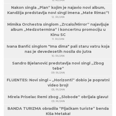
15. RUJAN
Nakon singla „Plan“ kojim je najavio novi album,
Kandžija predstavlja novi singl imena „Mate Rimac“!
12. RUJAN
Mimika Orchestra singlom „Zrcalo/Mirror“ najavljuje
album „Medzotermina“ i koncertnu promociju u
Kinu SC
11. RUJAN
Ivana Banfić singlom "Ima dima" pali staru vatru koja
nas je devedesetih nosila do jutra
10. RUJAN
Sandro Bjelanović predstavlja novi singl „Zbog
tebe“
09. RUJAN
FLUENTES: Novi singl – „Horizonti“ dobio je popratni
video broj!
05. RUJAN
Mirela Priselac Remi zbog „Slobode“ obrijala glavu!
03. RUJAN
BANDA TURIZMA obradila “Pljačkam turiste” benda
Kiša Metaka!