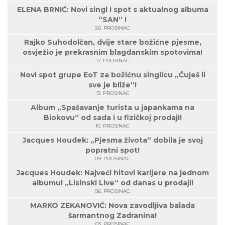
ELENA BRNIĆ: Novi singl i spot s aktualnog albuma
“SAN“ !
26. PROSINAC
Rajko Suhodolčan, dvije stare božićne pjesme,
osvježio je prekrasnim blagdanskim spotovima!
17. PROSINAC
Novi spot grupe EoT za božićnu singlicu „Čuješ li
sve je bliže“!
13. PROSINAC
Album „Spašavanje turista u japankama na
Biokovu“ od sada i u fizičkoj prodaji!
10. PROSINAC
Jacques Houdek: „Pjesma života“ dobila je svoj
popratni spot!
09. PROSINAC
Jacques Houdek: Najveći hitovi karijere na jednom
albumu! „Lisinski Live“ od danas u prodaji!
06. PROSINAC
MARKO ZEKANOVIĆ: Nova zavodljiva balada
šarmantnog Zadranina!
03. PROSINAC