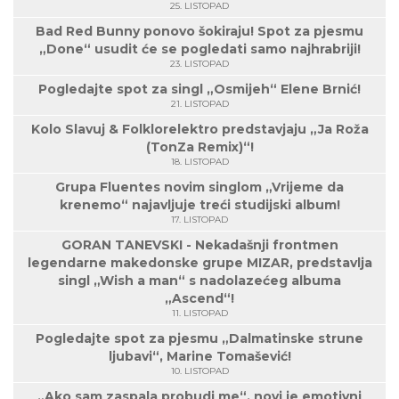
25. LISTOPAD
Bad Red Bunny ponovo šokiraju! Spot za pjesmu
„Done“ usudit će se pogledati samo najhrabriji!
23. LISTOPAD
Pogledajte spot za singl „Osmijeh“ Elene Brnić!
21. LISTOPAD
Kolo Slavuj & Folklorelektro predstavjaju „Ja Roža
(TonZa Remix)“!
18. LISTOPAD
Grupa Fluentes novim singlom „Vrijeme da
krenemo“ najavljuje treći studijski album!
17. LISTOPAD
GORAN TANEVSKI - Nekadašnji frontmen
legendarne makedonske grupe MIZAR, predstavlja
singl „Wish a man“ s nadolazećeg albuma
„Ascend“!
11. LISTOPAD
Pogledajte spot za pjesmu „Dalmatinske strune
ljubavi“, Marine Tomašević!
10. LISTOPAD
„Ako sam zaspala probudi me“, novi je emotivni