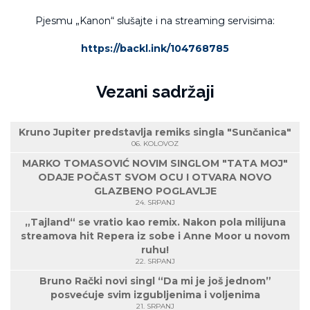
Pjesmu „Kanon“ slušajte i na streaming servisima:
https://backl.ink/104768785
Vezani sadržaji
Kruno Jupiter predstavlja remiks singla "Sunčanica"
06. KOLOVOZ
MARKO TOMASOVIĆ NOVIM SINGLOM "TATA MOJ"
ODAJE POČAST SVOM OCU I OTVARA NOVO
GLAZBENO POGLAVLJE
24. SRPANJ
„Tajland“ se vratio kao remix. Nakon pola milijuna
streamova hit Repera iz sobe i Anne Moor u novom
ruhu!
22. SRPANJ
Bruno Rački novi singl “Da mi je još jednom”
posvećuje svim izgubljenima i voljenima
21. SRPANJ