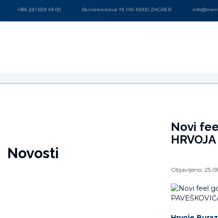
+385 (0)1 659 49 00
Bencekoviceva 19, HR-10000 ZAGREB
info@mena
Novi fee
HRVOJA 
Novosti
Objavljeno:
25.0
Hrvoje Buraz