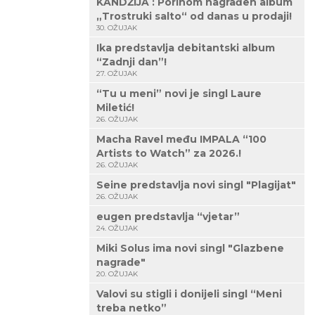
KANDŽIJA : Porinom nagrađen album
„Trostruki salto“ od danas u prodaji!
30. OŽUJAK
Ika predstavlja debitantski album
“Zadnji dan”!
27. OŽUJAK
“Tu u meni” novi je singl Laure
Miletić!
26. OŽUJAK
Macha Ravel među IMPALA “100
Artists to Watch” za 2026.!
26. OŽUJAK
Seine predstavlja novi singl "Plagijat"
26. OŽUJAK
eugen predstavlja “vjetar”
24. OŽUJAK
Miki Solus ima novi singl "Glazbene
nagrade"
20. OŽUJAK
Valovi su stigli i donijeli singl “Meni
treba netko”