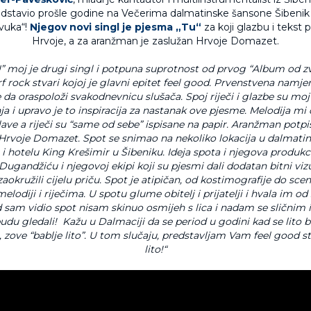
redstavio prošle godine na Večerima dalmatinske šansone Šibeni
vuka“!
Njegov novi singl je pjesma „Tu“
za koji glazbu i tekst 
Hrvoje, a za aranžman je zaslužan Hrvoje Domazet.
” moj je drugi singl i potpuna suprotnost od prvog “Album od z
rf rock stvari kojoj je glavni epitet feel good. Prvenstvena namj
 da oraspoloži svakodnevnicu slušača. Spoj riječi i glazbe su m
nja i upravo je to inspiracija za nastanak ove pjesme. Melodija mi
 glave a riječi su “same od sebe” ispisane na papir. Aranžman potpis
rvoje Domazet. Spot se snimao na nekoliko lokacija u dalmatin
 hotelu King Krešimir u Šibeniku. Ideja spota i njegova produkc
ugandžiću i njegovoj ekipi koji su pjesmi dali dodatan bitni vizu
okružili cijelu priču. Spot je atipičan, od kostimografije do sceno
lodiji i riječima. U spotu glume obitelj i prijatelji i hvala im o
d sam vidio spot nisam skinuo osmijeh s lica i nadam se sličnim
 budu gledali! Kažu u Dalmaciji da se period u godini kad se lito bli
o, zove “bablje lito”. U tom slučaju, predstavljam Vam feel good st
lito!“