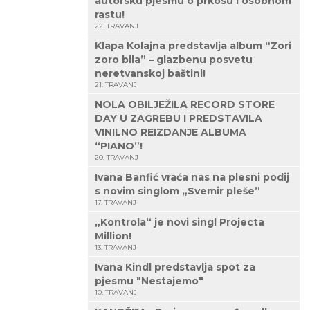
autorsku pjesmu o prkosu i osobnom
rastu!
22. TRAVANJ
Klapa Kolajna predstavlja album “Zori
zoro bila” – glazbenu posvetu
neretvanskoj baštini!
21. TRAVANJ
NOLA OBILJEŽILA RECORD STORE
DAY U ZAGREBU I PREDSTAVILA
VINILNO REIZDANJE ALBUMA
“PIANO”!
20. TRAVANJ
Ivana Banfić vraća nas na plesni podij
s novim singlom „Svemir pleše”
17. TRAVANJ
„Kontrola“ je novi singl Projecta
Million!
13. TRAVANJ
Ivana Kindl predstavlja spot za
pjesmu "Nestajemo"
10. TRAVANJ