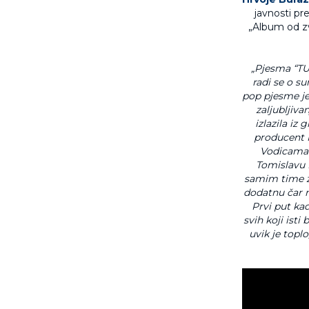
javnosti p
„Album od z
„Pjesma “TU
radi se o su
pop pjesme je
zaljubljiva
izlazila iz
producent H
Vodicama i
Tomislavu D
samim time za
dodatnu čar me
Prvi put ka
svih koji isti
uvik je topl