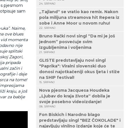
24. SRPANJ
k s pjesmom
potpisuje sam
„Tajland“ se vratio kao remix. Nakon
pola milijuna streamova hit Repera iz
sobe i Anne Moor u novom ruhu!
vuka”. Naime,
22. SRPANJ
ena ove blues
Bruno Rački novi singl “Da mi je još
oj vid momenta
jednom” posvećuje svim
 odavno nije
izgubljenima i voljenima
uje splitski
21. SRPANJ
skoj Zagori,
GLISTE predstavljaju novi singl
ija pripada
"Paprika": Viralni slovenski duo
alni začin i
donosi najotkačeniji okus ljeta i stiže
grafije i daje
na SHIP festival!
d srca na tome!
15. SRPANJ
 impresijama
Nova pjesma Jacquesa Houdeka
ži kraju, a još
„Ljubav do kraja života“ dobila je
var za bablje
svoje posebno videoizdanje!
08. SRPANJ
Fon Biskich i Narodno blago
predstavljaju singl "BEZ ČOKOLADE" i
najavljuju vinilno izdanje koje će te