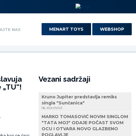
MENART TOYS
WEBSHOP
AJTE NAS
slavuja
Vezani sadržaji
 „TU“!
Kruno Jupiter predstavlja remiks
singla "Sunčanica"
06. KOLOVOZ
MARKO TOMASOVIĆ NOVIM SINGLOM
"TATA MOJ" ODAJE POČAST SVOM
OCU I OTVARA NOVO GLAZBENO
POGLAVLJE
ka koji se široj