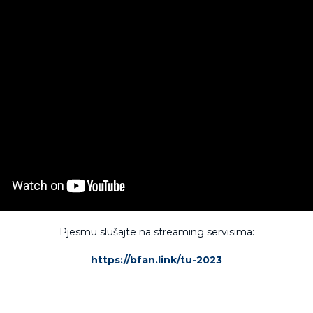
Pjesmu slušajte na streaming servisima:
https://bfan.link/tu-2023