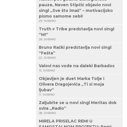
pauze, Neven Stipčić objavio novi
singl „Sve što imaš“ – motivacijsko
pismo samome sebi!
29. SVIBANJ
Truth ≠ Tribe predstavlja novi singl
“M!”
28. SVIBANJ
Bruno Rački predstavlja novi singl
“Fešta”
22. SVIBANJ
Valovi nas vode na daleki Barbados
13. SVIBANJ
Objavljen je duet Marka Tolje i
Olivera Dragojevića „Ti si moja
ljubav“
11. SVIBANJ
Zaljubite se u novi singl Meritas dok
svira „Radio”
08. SVIBANJ
MIRELA PRISELAC REMI U
SAMOSTALNOM PROJEKTU: Remi