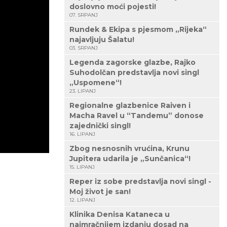
doslovno moći pojesti!
07. SRPANJ
Rundek & Ekipa s pjesmom „Rijeka“
najavljuju Šalatu!
03. SRPANJ
Legenda zagorske glazbe, Rajko
Suhodolčan predstavlja novi singl
„Uspomene“!
23. LIPANJ
Regionalne glazbenice Raiven i
Macha Ravel u “Tandemu” donose
zajednički singl!
16. LIPANJ
Zbog nesnosnih vrućina, Krunu
Jupitera udarila je „Sunčanica“!
15. LIPANJ
Reper iz sobe predstavlja novi singl -
Moj život je san!
12. LIPANJ
Klinika Denisa Kataneca u
najmračnijem izdanju dosad na