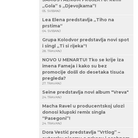
„Gola” s „Djevojkama”!
05. SVIBANJ
Lea Elena predstavlja „Tiho na
prstima“
04. SVIBANJ
Grupa Kolodvor predstavlja novi spot
i singl „Ti si rijeka“!
28. TRAVANJ
NOVO U MENARTU! Tko se krije iza
imena Fameja i kako su bez
promocije došli do desetaka tisuća
pregleda?
27. TRAVANJ
Seine predstavlja novi album "Vreva"
24. TRAVANJ
Macha Ravel u producentskoj ulozi
donosi klupski remix singla
“Pasegoni”!
24. TRAVANJ
Dora Vestić predstavlja “Vrtlog” –