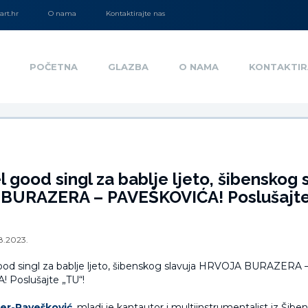
rt.hr
O nama
Kontaktirajte nas
POČETNA
GLAZBA
O NAMA
KONTAKTIR
l good singl za bablje ljeto, šibenskog 
BURAZERA – PAVEŠKOVIĆA! Poslušajte
8.2023.
er-Pavešković
, mladi je kantautor i multiinstrumentalist iz Šibeni