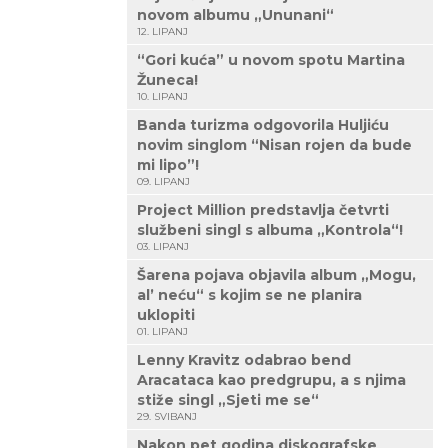
novom albumu „Ununani“
12. LIPANJ
“Gori kuća” u novom spotu Martina
Žuneca!
10. LIPANJ
Banda turizma odgovorila Huljiću
novim singlom “Nisan rojen da bude
mi lipo”!
09. LIPANJ
Project Million predstavlja četvrti
službeni singl s albuma „Kontrola“!
03. LIPANJ
Šarena pojava objavila album „Mogu,
al’ neću“ s kojim se ne planira
uklopiti
01. LIPANJ
Lenny Kravitz odabrao bend
Aracataca kao predgrupu, a s njima
stiže singl „Sjeti me se“
29. SVIBANJ
Nakon pet godina diskografske