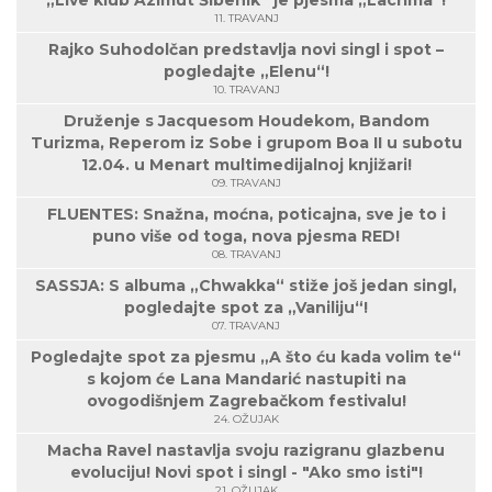
„Live klub Azimut Šibenik“ je pjesma „Lacrima“!
11. TRAVANJ
Rajko Suhodolčan predstavlja novi singl i spot –
pogledajte „Elenu“!
10. TRAVANJ
Druženje s Jacquesom Houdekom, Bandom
Turizma, Reperom iz Sobe i grupom Boa II u subotu
12.04. u Menart multimedijalnoj knjižari!
09. TRAVANJ
FLUENTES: Snažna, moćna, poticajna, sve je to i
puno više od toga, nova pjesma RED!
08. TRAVANJ
SASSJA: S albuma „Chwakka“ stiže još jedan singl,
pogledajte spot za „Vaniliju“!
07. TRAVANJ
Pogledajte spot za pjesmu „A što ću kada volim te“
s kojom će Lana Mandarić nastupiti na
ovogodišnjem Zagrebačkom festivalu!
24. OŽUJAK
Macha Ravel nastavlja svoju razigranu glazbenu
evoluciju! Novi spot i singl - "Ako smo isti"!
21. OŽUJAK