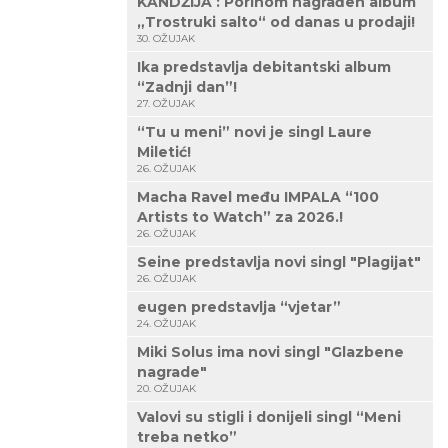
KANDŽIJA : Porinom nagrađen album
„Trostruki salto“ od danas u prodaji!
30. OŽUJAK
Ika predstavlja debitantski album
“Zadnji dan”!
27. OŽUJAK
“Tu u meni” novi je singl Laure
Miletić!
26. OŽUJAK
Macha Ravel među IMPALA “100
Artists to Watch” za 2026.!
26. OŽUJAK
Seine predstavlja novi singl "Plagijat"
26. OŽUJAK
eugen predstavlja “vjetar”
24. OŽUJAK
Miki Solus ima novi singl "Glazbene
nagrade"
20. OŽUJAK
Valovi su stigli i donijeli singl “Meni
treba netko”