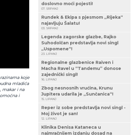
doslovno moći pojesti!
07. SRPANJ
Rundek & Ekipa s pjesmom „Rijeka“
najavljuju Šalatu!
03. SRPANJ
Legenda zagorske glazbe, Rajko
Suhodolčan predstavlja novi singl
„Uspomene“!
23. LIPANJ
Regionalne glazbenice Raiven i
Macha Ravel u “Tandemu” donose
zajednički singl!
 razinama koje
16. LIPANJ
obudna mladića
Zbog nesnosnih vrućina, Krunu
, makar i na
Jupitera udarila je „Sunčanica“!
spomoćna i
15. LIPANJ
Reper iz sobe predstavlja novi singl -
Moj život je san!
12. LIPANJ
Klinika Denisa Kataneca u
najmračnijem izdanju dosad na