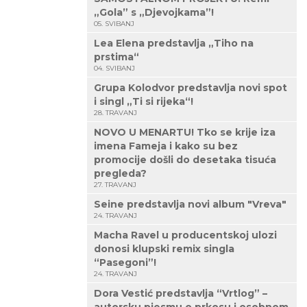
„Gola” s „Djevojkama”!
05. SVIBANJ
Lea Elena predstavlja „Tiho na
prstima“
04. SVIBANJ
Grupa Kolodvor predstavlja novi spot
i singl „Ti si rijeka“!
28. TRAVANJ
NOVO U MENARTU! Tko se krije iza
imena Fameja i kako su bez
promocije došli do desetaka tisuća
pregleda?
27. TRAVANJ
Seine predstavlja novi album "Vreva"
24. TRAVANJ
Macha Ravel u producentskoj ulozi
donosi klupski remix singla
“Pasegoni”!
24. TRAVANJ
Dora Vestić predstavlja “Vrtlog” –