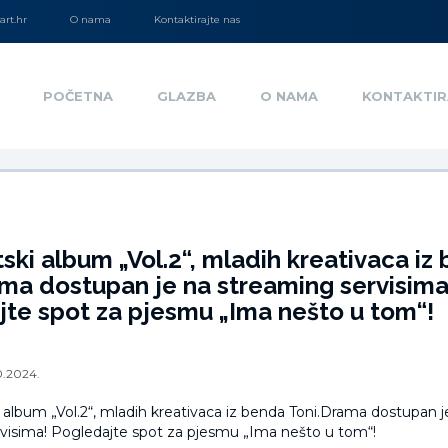
rt.hr
O nama
Kontaktirajte nas
POČETNA
GLAZBA
O NAMA
KONTAKTIR
ski album „Vol.2“, mladih kreativaca iz
ma dostupan je na streaming servisima
te spot za pjesmu „Ima nešto u tom“!
0.2024.