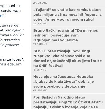
24. SRPANJ
ojio publiku i
„Tajland“ se vratio kao remix. Nakon
 servisima, a
pola milijuna streamova hit Repera iz
om
“!
sobe i Anne Moor u novom ruhu!
22. SRPANJ
 ali i same
ati kao cjelinu
Bruno Rački novi singl “Da mi je još
iranja u obliku
jednom” posvećuje svim
dio posvećen
izgubljenima i voljenima
e procese.“ –
21. SRPANJ
GLISTE predstavljaju novi singl
"Paprika": Viralni slovenski duo
nio za ljubav“,
donosi najotkačeniji okus ljeta i stiže
 na sljedećem
na SHIP festival!
15. SRPANJ
Nova pjesma Jacquesa Houdeka
„Ljubav do kraja života“ dobila je
svoje posebno videoizdanje!
08. SRPANJ
Fon Biskich i Narodno blago
predstavljaju singl "BEZ ČOKOLADE" i
najavljuju vinilno izdanje koje će te