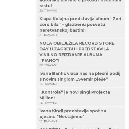
autorsku pjesmu o prkosu i osobnom
rastu!
22. TRAVANJ
Klapa Kolajna predstavlja album “Zori
zoro bila” – glazbenu posvetu
neretvanskoj baštini!
21. TRAVANJ
NOLA OBILJEŽILA RECORD STORE
DAY U ZAGREBU I PREDSTAVILA
VINILNO REIZDANJE ALBUMA
“PIANO”!
20. TRAVANJ
Ivana Banfić vraća nas na plesni podij
s novim singlom „Svemir pleše”
17. TRAVANJ
„Kontrola“ je novi singl Projecta
Million!
13. TRAVANJ
Ivana Kindl predstavlja spot za
pjesmu "Nestajemo"
10. TRAVANJ