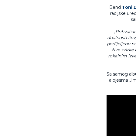
Bend
Toni.
radijske ure
sa
„Prihvaćan
dualnosti čovj
podijeljenu na
žive svirke
vokalnim izv
Sa samog album
a pjesma „Im