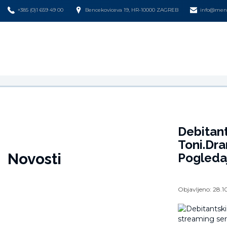
+385 (0)1 659 49 00
Bencekoviceva 19, HR-10000 ZAGREB
info@mena
Debitant
Toni.Dra
Novosti
Pogledaj
Objavljeno:
28.1