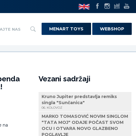
MENART TOYS
WEBSHOP
AJTE NAS
 benda
Vezani sadržaji
!
Kruno Jupiter predstavlja remiks
singla "Sunčanica"
06. KOLOVOZ
MARKO TOMASOVIĆ NOVIM SINGLOM
"TATA MOJ" ODAJE POČAST SVOM
OCU I OTVARA NOVO GLAZBENO
POGLAVLJE