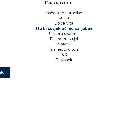
Popis pjesama:
Inače sam nomralan
Ku ku
Dolce Vita
Što bi čovjek učinio za ljubav
U mom svemiru
Ekstraterestrijal
Sokići
Ima nešto u tom
Ja&On
Playback
AK