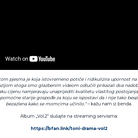
tom pjesma je koja istovremeno potiče i ridikulizira upornost na
uzijom stoga smo glazbenim videom odlučili prikazali dva nad
aku cijenu namjeravaju unaprijediti kvalitetu vlastitog postojanja
pomoćne starije gospođe za koju se ispostavi da i nije tako be
bezazlena kako se momcima učinilo.“
– kažu nam iz benda.
Album „Vol.2“ slušajte na streaming servisima:
https://bfan.link/toni-drama-vol2