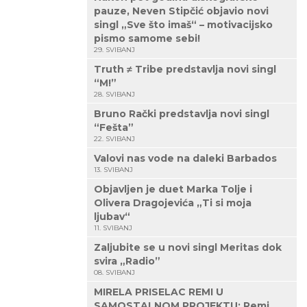
pauze, Neven Stipčić objavio novi
singl „Sve što imaš“ – motivacijsko
pismo samome sebi!
29. SVIBANJ
Truth ≠ Tribe predstavlja novi singl
“M!”
28. SVIBANJ
Bruno Rački predstavlja novi singl
“Fešta”
22. SVIBANJ
Valovi nas vode na daleki Barbados
13. SVIBANJ
Objavljen je duet Marka Tolje i
Olivera Dragojevića „Ti si moja
ljubav“
11. SVIBANJ
Zaljubite se u novi singl Meritas dok
svira „Radio”
08. SVIBANJ
MIRELA PRISELAC REMI U
SAMOSTALNOM PROJEKTU: Remi