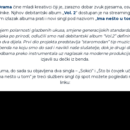
Drama
čine mladi kreativci čiji je, zarazno dobar zvuk pjesama, osv
dnike. Njihov debitantski album „
Vol. 2
“ dostupan je na streaming
m izlazak albuma prati i novi singl pod nazivom „
Ima nešto u t
jem polarnosti glazbenih ukusa, smjene generacijskih standarda,
eka po prirodi, odlučili smo naš debitantski album “Vol.2” definir
 dva dijela. Prvi dio projekta predstavlja “staromodan” tip muzic
 benda na koju smo do sad i navikli naše slušatelje, dok je drugi 
edbama preko instrumentala uz naglasak na moderne produkcijsk
izjavili su dečki iz benda
.
a, do sada su objavljena dva singla – „Sokići“ i „Što bi čovjek uči
a nešto u tom“ je treći službeni singl čiji spot možete pogledati
linku: