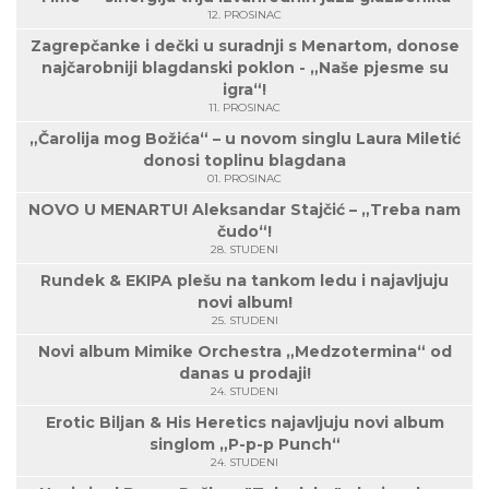
12. PROSINAC
Zagrepčanke i dečki u suradnji s Menartom, donose
najčarobniji blagdanski poklon - „Naše pjesme su
igra“!
11. PROSINAC
„Čarolija mog Božića“ – u novom singlu Laura Miletić
donosi toplinu blagdana
01. PROSINAC
NOVO U MENARTU! Aleksandar Stajčić – „Treba nam
čudo“!
28. STUDENI
Rundek & EKIPA plešu na tankom ledu i najavljuju
novi album!
25. STUDENI
Novi album Mimike Orchestra „Medzotermina“ od
danas u prodaji!
24. STUDENI
Erotic Biljan & His Heretics najavljuju novi album
singlom „P-p-p Punch“
24. STUDENI