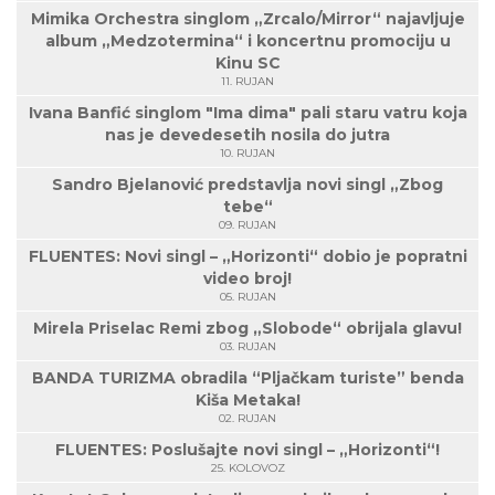
Mimika Orchestra singlom „Zrcalo/Mirror“ najavljuje
album „Medzotermina“ i koncertnu promociju u
Kinu SC
11. RUJAN
Ivana Banfić singlom "Ima dima" pali staru vatru koja
nas je devedesetih nosila do jutra
10. RUJAN
Sandro Bjelanović predstavlja novi singl „Zbog
tebe“
09. RUJAN
FLUENTES: Novi singl – „Horizonti“ dobio je popratni
video broj!
05. RUJAN
Mirela Priselac Remi zbog „Slobode“ obrijala glavu!
03. RUJAN
BANDA TURIZMA obradila “Pljačkam turiste” benda
Kiša Metaka!
02. RUJAN
FLUENTES: Poslušajte novi singl – „Horizonti“!
25. KOLOVOZ