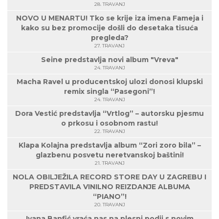
28. TRAVANJ
NOVO U MENARTU! Tko se krije iza imena Fameja i
kako su bez promocije došli do desetaka tisuća
pregleda?
27. TRAVANJ
Seine predstavlja novi album "Vreva"
24. TRAVANJ
Macha Ravel u producentskoj ulozi donosi klupski
remix singla “Pasegoni”!
24. TRAVANJ
Dora Vestić predstavlja “Vrtlog” – autorsku pjesmu
o prkosu i osobnom rastu!
22. TRAVANJ
Klapa Kolajna predstavlja album “Zori zoro bila” –
glazbenu posvetu neretvanskoj baštini!
21. TRAVANJ
NOLA OBILJEŽILA RECORD STORE DAY U ZAGREBU I
PREDSTAVILA VINILNO REIZDANJE ALBUMA
“PIANO”!
20. TRAVANJ
Ivana Banfić vraća nas na plesni podij s novim