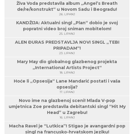
Živa Voda predstavila album „Angel’s Breath
de/re/konstrukt“ u Novom Sadu i Beogradu!
26. LIPANJ
KANDŽIJA: Aktualni singl „Plan“ dobio je svoj
popratni video broj sniman mobitelom!
25. LIPANJ
ALEN ĐURAS PREDSTAVLJA NOVI SINGL „TEBI
PRIPADAM“!
23. LIPANJ
Mary May dio globalnog glazbenog projekta
„International Artists Project“
18. LIPANJ
Hoće li „Opsesija“ Lane Mandarić postati i vaša
opsesija?
17. LIPANJ
Novo ime na glazbenoj sceni! Mlada V-pop
umjetnica Zoe predstavila debitantski singl “Hit My
Head” u Zagrebu!
16. LIPANJ
Macha Ravel je “Lutkica”! Stigao je avangardni pop
singl na francusko-hrvatskom jeziku!