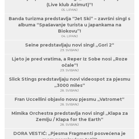
(Live klub Azimut)“!
05. LIPANJ
Banda turizma predstavlja “Jet Ski” – završni singl s
albuma “Spašavanje turista u japankama na
Biokovu”!
04. LIPANJ
Seine predstavljaju novi singl „Gori 2“
29. SVIBANJ
Ljeto je pred vratima, a Reper Iz Sobe nosi „Roze
očale“!
29. SVIBANJ
Slick Stings predstavljaju novi videospot za pjesmu
„3000 miles“
28. SVIBANJ
Fran Uccellini objavio novu pjesmu „Vatromet“
28. SVIBANJ
Mimika Orchestra predstavlja novi singl „Klapa za
Zemlju / Klapa for the Earth“
28. SVIBANJ
DORA VESTIĆ: „Pjesma Fragmenti posvećena je