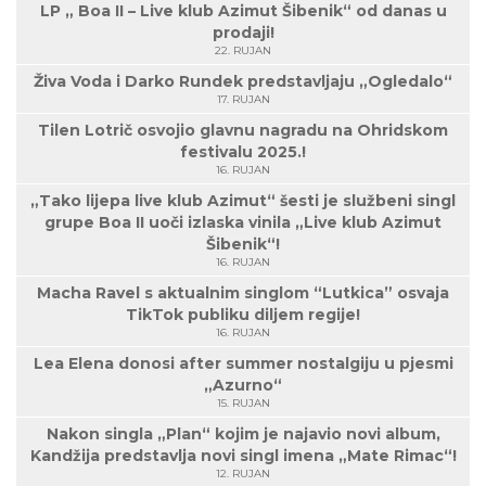
LP „ Boa II – Live klub Azimut Šibenik“ od danas u
prodaji!
22. RUJAN
Živa Voda i Darko Rundek predstavljaju „Ogledalo“
17. RUJAN
Tilen Lotrič osvojio glavnu nagradu na Ohridskom
festivalu 2025.!
16. RUJAN
„Tako lijepa live klub Azimut“ šesti je službeni singl
grupe Boa II uoči izlaska vinila „Live klub Azimut
Šibenik“!
16. RUJAN
Macha Ravel s aktualnim singlom “Lutkica” osvaja
TikTok publiku diljem regije!
16. RUJAN
Lea Elena donosi after summer nostalgiju u pjesmi
„Azurno“
15. RUJAN
Nakon singla „Plan“ kojim je najavio novi album,
Kandžija predstavlja novi singl imena „Mate Rimac“!
12. RUJAN