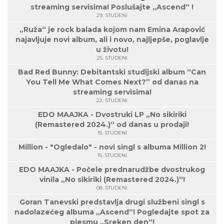
streaming servisima! Poslušajte „Ascend“ !
29. STUDENI
„Ruža“ je rock balada kojom nam Emina Arapović
najavljuje novi album, ali i novo, najljepše, poglavlje
u životu!
25. STUDENI
Bad Red Bunny: Debitantski studijski album “Can
You Tell Me What Comes Next?” od danas na
streaming servisima!
22. STUDENI
EDO MAAJKA - Dvostruki LP „No sikiriki
(Remastered 2024.)“ od danas u prodaji!
15. STUDENI
Million - "Ogledalo" - novi singl s albuma Million 2!
15. STUDENI
EDO MAAJKA - Počele prednarudžbe dvostrukog
vinila „No sikiriki (Remastered 2024.)“!
08. STUDENI
Goran Tanevski predstavlja drugi službeni singl s
nadolazećeg albuma „Ascend“! Pogledajte spot za
pjesmu „Sreken den“!