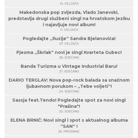
14. VELJAČA
Makedonska pop zvijezda, Vlado Janevski,
predstavlja drugi službeni singl na hrvatskom jeziku
i najavljuje novi album!
11. VELJAČA
Pogledajte „Iluzije“ Sandra Bjelanovića!
07. VELJAČA
Pjesma „Škrlak“ novi je singl Kvarteta Gubec!
28. SIJEČANJ
Banda Turizma u Vintage Industrial Baru!
27. SIJEČANJ
DARIO TERGLAV: Nova pop-rock balada sa snažnom
ljubavnom porukom – „Tebe voljeti“!
24. SIJEČANJ
Sassja feat.Tendo! Pogledajte spot za novi singl
"Prašina"!
20. SIJEČANJ
ELENA BRNIĆ: Novi singl i spot s aktualnog albuma
“SAN“ !
26. PROSINAC