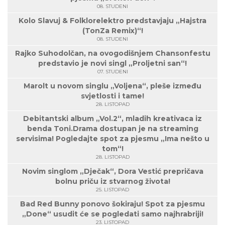
08. STUDENI
Kolo Slavuj & Folklorelektro predstavjaju „Hajstra
(TonZa Remix)“!
08. STUDENI
Rajko Suhodolčan, na ovogodišnjem Chansonfestu
predstavio je novi singl „Proljetni san“!
07. STUDENI
Marolt u novom singlu „Voljena“, pleše između
svjetlosti i tame!
28. LISTOPAD
Debitantski album „Vol.2“, mladih kreativaca iz
benda Toni.Drama dostupan je na streaming
servisima! Pogledajte spot za pjesmu „Ima nešto u
tom“!
28. LISTOPAD
Novim singlom „Dječak“, Dora Vestić prepričava
bolnu priču iz stvarnog života!
25. LISTOPAD
Bad Red Bunny ponovo šokiraju! Spot za pjesmu
„Done“ usudit će se pogledati samo najhrabriji!
23. LISTOPAD