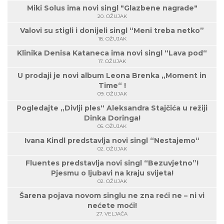
Miki Solus ima novi singl "Glazbene nagrade"
20. OŽUJAK
Valovi su stigli i donijeli singl “Meni treba netko”
18. OŽUJAK
Klinika Denisa Kataneca ima novi singl “Lava pod“
17. OŽUJAK
U prodaji je novi album Leona Brenka „Moment in
Time“ !
09. OŽUJAK
Pogledajte „Divlji ples“ Aleksandra Stajčića u režiji
Dinka Doringa!
05. OŽUJAK
Ivana Kindl predstavlja novi singl “Nestajemo“
02. OŽUJAK
Fluentes predstavlja novi singl “Bezuvjetno”!
Pjesmu o ljubavi na kraju svijeta!
02. OŽUJAK
Šarena pojava novom singlu ne zna reći ne – ni vi
nećete moći!
27. VELJAČA