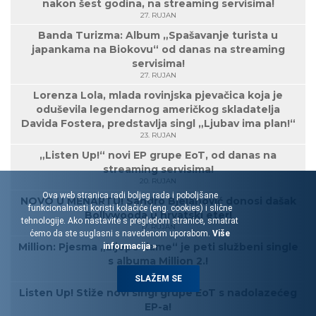
nakon šest godina, na streaming servisima!
27. RUJAN
Banda Turizma: Album „Spašavanje turista u
japankama na Biokovu“ od danas na streaming
servisima!
27. RUJAN
Lorenza Lola, mlada rovinjska pjevačica koja je
oduševila legendarnog američkog skladatelja
Davida Fostera, predstavlja singl „Ljubav ima plan!“
23. RUJAN
„Listen Up!“ novi EP grupe EoT, od danas na
streaming servisima!
20. RUJAN
Ova web stranica radi boljeg rada i poboljšane
NOVO U MENARTU! Sandro Bjelanović donosi dašak
funkcionalnosti koristi kolačiće (eng. cookies) i slične
Bollywooda u hrvatski eter!
tehnologije. Ako nastavite s pregledom stranice, smatrat
17. RUJAN
ćemo da ste suglasni s navedenom uporabom.
Više
Million: Pjesma „Lijepe dame“ je peti službeni single
informacija »
s albuma Million 2.!
16. RUJAN
SLAŽEM SE
Listen Up! Stiže novi singl grupe EoT s nadolazećeg
EP-a!