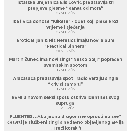
Istarska umjetnica Elis Lovrić predstavlja tri
prepjeva pjesme “Kanat od mora“
23. VELJAČA
Ika i Vića donose "Klikere" - duet koji pleše kroz
vrijeme i sjećanja
23. VELJAČA
Erotic Biljan & His Heretics imaju novi album
“Practical Sinners“
20. VELJAČA
Martin Žunec ima novi singl “Netko bolji” popraćen
svemirskim spotom
18. VELJAČA
Aracataca predstavlja spot i radio verziju singla
“Kriv si samo ti”
18. VELJAČA
REMI u novom seksi spotu otkriva identitet svog
supruga!
11. VELJAČA
FLUENTES: „Ako jedno drugom ne oprostimo sve“
četvrti je službeni singl s nedavno objavljenog EP-ija
„Treći korak“!