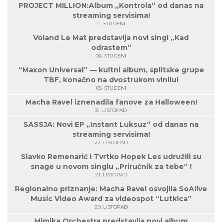
PROJECT MILLION:Album „Kontrola“ od danas na
streaming servisima!
11. STUDENI
Voland Le Mat predstavlja novi singl „Kad
odrastem“
06. STUDENI
“Maxon Universal” — kultni album, splitske grupe
TBF, konačno na dvostrukom vinilu!
05. STUDENI
Macha Ravel iznenadila fanove za Halloween!
31. LISTOPAD
SASSJA: Novi EP „Instant Luksuz“ od danas na
streaming servisima!
22. LISTOPAD
Slavko Remenarić i Tvrtko Hopek Les udružili su
snage u novom singlu „Priručnik za tebe“ !
21. LISTOPAD
Regionalno priznanje: Macha Ravel osvojila SoAlive
Music Video Award za videospot “Lutkica”
20. LISTOPAD
Mimika Orchestra predstavlja novi album