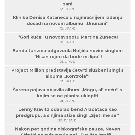
san!
12. LIPANJ
Klinika Denisa Kataneca u najmračnijem izdanju
dosad na novom albumu „Ununani“
12. LIPANJ
“Gori kuća” u novom spotu Martina Žuneca!
10. LIPANJ
Banda turizma odgovorila Huljiću novim singlom
“Nisan rojen da bude mi lipo”!
09. LIPANJ
Project Million predstavlja četvrti službeni singl s
albuma „Kontrola“!
03. LIPANJ
Šarena pojava objavila album „Mogu, al’ neću“ s
kojim se ne planira uklopiti
01. LIPANJ
Lenny Kravitz odabrao bend Aracataca kao
predgrupu, a s njima stiže singl „Sjeti me se“
29. SVIBANJ
Nakon pet godina diskografske pauze, Neven