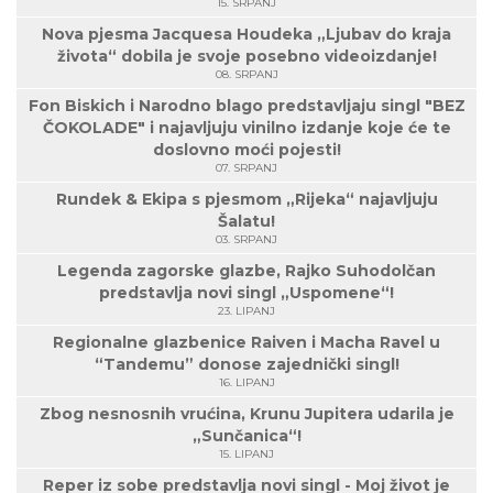
15. SRPANJ
Nova pjesma Jacquesa Houdeka „Ljubav do kraja
života“ dobila je svoje posebno videoizdanje!
08. SRPANJ
Fon Biskich i Narodno blago predstavljaju singl "BEZ
ČOKOLADE" i najavljuju vinilno izdanje koje će te
doslovno moći pojesti!
07. SRPANJ
Rundek & Ekipa s pjesmom „Rijeka“ najavljuju
Šalatu!
03. SRPANJ
Legenda zagorske glazbe, Rajko Suhodolčan
predstavlja novi singl „Uspomene“!
23. LIPANJ
Regionalne glazbenice Raiven i Macha Ravel u
“Tandemu” donose zajednički singl!
16. LIPANJ
Zbog nesnosnih vrućina, Krunu Jupitera udarila je
„Sunčanica“!
15. LIPANJ
Reper iz sobe predstavlja novi singl - Moj život je