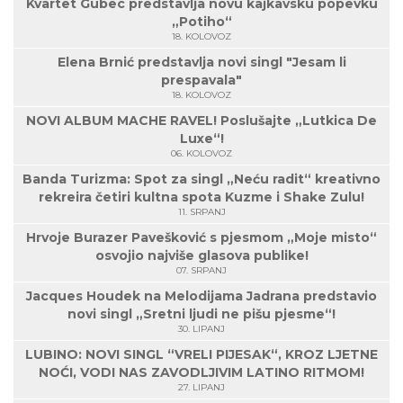
Kvartet Gubec predstavlja novu kajkavsku popevku
„Potiho“
18. KOLOVOZ
Elena Brnić predstavlja novi singl "Jesam li
prespavala"
18. KOLOVOZ
NOVI ALBUM MACHE RAVEL! Poslušajte „Lutkica De
Luxe“!
06. KOLOVOZ
Banda Turizma: Spot za singl „Neću radit“ kreativno
rekreira četiri kultna spota Kuzme i Shake Zulu!
11. SRPANJ
Hrvoje Burazer Pavešković s pjesmom „Moje misto“
osvojio najviše glasova publike!
07. SRPANJ
Jacques Houdek na Melodijama Jadrana predstavio
novi singl „Sretni ljudi ne pišu pjesme“!
30. LIPANJ
LUBINO: NOVI SINGL “VRELI PIJESAK“, KROZ LJETNE
NOĆI, VODI NAS ZAVODLJIVIM LATINO RITMOM!
27. LIPANJ