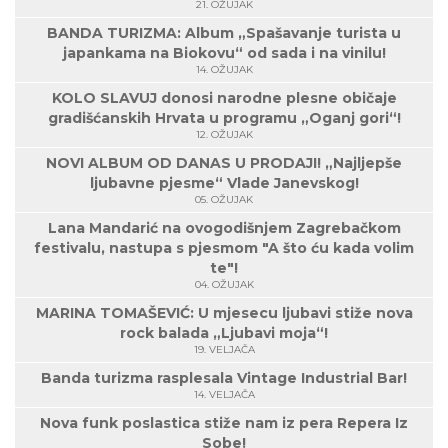
21. OŽUJAK
BANDA TURIZMA: Album „Spašavanje turista u
japankama na Biokovu“ od sada i na vinilu!
14. OŽUJAK
KOLO SLAVUJ donosi narodne plesne običaje
gradišćanskih Hrvata u programu „Oganj gori“!
12. OŽUJAK
NOVI ALBUM OD DANAS U PRODAJI! „Najljepše
ljubavne pjesme“ Vlade Janevskog!
05. OŽUJAK
Lana Mandarić na ovogodišnjem Zagrebačkom
festivalu, nastupa s pjesmom "A što ću kada volim
te"!
04. OŽUJAK
MARINA TOMAŠEVIĆ: U mjesecu ljubavi stiže nova
rock balada „Ljubavi moja“!
19. VELJAČA
Banda turizma rasplesala Vintage Industrial Bar!
14. VELJAČA
Nova funk poslastica stiže nam iz pera Repera Iz
Sobe!