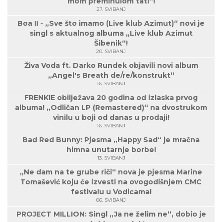
mom preminulom tati“!
27. SVIBANJ
Boa II - „Sve što imamo (Live klub Azimut)“ novi je
singl s aktualnog albuma „Live klub Azimut
Šibenik“!
20. SVIBANJ
Živa Voda ft. Darko Rundek objavili novi album
„Angel's Breath de/re/konstrukt“
16. SVIBANJ
FRENKIE obilježava 20 godina od izlaska prvog
albuma! „Odličan LP (Remastered)“ na dvostrukom
vinilu u boji od danas u prodaji!
16. SVIBANJ
Bad Red Bunny: Pjesma „Happy Sad“ je mračna
himna unutarnje borbe!
13. SVIBANJ
„Ne dam na te grube riči“ nova je pjesma Marine
Tomašević koju će izvesti na ovogodišnjem CMC
festivalu u Vodicama!
06. SVIBANJ
PROJECT MILLION: Singl „Ja ne želim ne“, dobio je