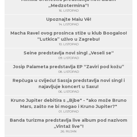
„Medzotermina“!
16. LISTOPAD
Upoznajte Maiu Vë!
14. LISTOPAD
Macha Ravel ovog prosinca stiže u klub Boogaloo!
“Lutkica” uživo u Zagrebu!
10. LISTOPAD
Seine predstavlja novi singl „Veseli se“
09. LISTOPAD
Josip Palameta predstavlja EP “Zaviri pod kožu”
08. LISTOPAD
Repčuga u cvijeću! Sassja predstavlja novi singl i
najavljuje koncert u Saxu!
06. LISTOPAD
Kruno Jupiter debitira s „Bjbe" - "ako može Bruno
Mars, zašto ne bi mogao i Kruno Jupiter?"
01. LISTOPAD
Banda turizma predstavlja live album pod nazivom
„Vintaž live“!
26. RUJAN