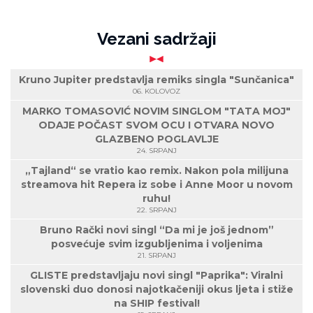
Vezani sadržaji
Kruno Jupiter predstavlja remiks singla "Sunčanica"
06. KOLOVOZ
MARKO TOMASOVIĆ NOVIM SINGLOM "TATA MOJ"
ODAJE POČAST SVOM OCU I OTVARA NOVO
GLAZBENO POGLAVLJE
24. SRPANJ
„Tajland“ se vratio kao remix. Nakon pola milijuna
streamova hit Repera iz sobe i Anne Moor u novom
ruhu!
22. SRPANJ
Bruno Rački novi singl “Da mi je još jednom”
posvećuje svim izgubljenima i voljenima
21. SRPANJ
GLISTE predstavljaju novi singl "Paprika": Viralni
slovenski duo donosi najotkačeniji okus ljeta i stiže
na SHIP festival!