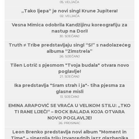
05. VELJAČA
„Tako ljepa“ je novi singl Krune Jupitera!
02. VELJAČA
Vesna Mimica odobrila Kandžijinu koreografiju za
nastup na Dori!
30. SIJEČANJ
Truth ≠ Tribe predstavljaju singl “S!” s nadolazećeg
albuma “Zimstrela”
26. SIJEČANJ
Tilen Lotrič s pjesmom "Tvoja budala" otvara novo
poglavlje!
21. SIJEČANJ
Ika predstavlja "Sram strah i ja"- tiha pjesma za
glasne misli
13. SIJEČANJ
EMINA ARAPOVIĆ SE VRAĆA U VELIKOM STILU: „TKO
TI RANE LIJEČI“ – ROCK BALADA KOJA OTVARA
NOVO POGLAVLJE!
26. PROSINAC
Leon Brenko predstavlja novi album "Moment in
Time" – sinergija triju izvanrednih jazz glazbenika