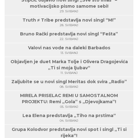
Stipčić objavio novi singl „Sve što imaš“ –
motivacijsko pismo samome sebi!
29. SVIBANJ
Truth ≠ Tribe predstavlja novi singl “M!”
28. SVIBANJ
Bruno Rački predstavlja novi singl “Fešta”
22. SVIBANJ
Valovi nas vode na daleki Barbados
13. SVIBANJ
Objavljen je duet Marka Tolje i Olivera Dragojevića
„Ti si moja ljubav“
11. SVIBANJ
Zaljubite se u novi singl Meritas dok svira „Radio”
08. SVIBANJ
MIRELA PRISELAC REMI U SAMOSTALNOM
PROJEKTU: Remi „Gola” s „Djevojkama”!
05. SVIBANJ
Lea Elena predstavlja „Tiho na prstima“
04. SVIBANJ
Grupa Kolodvor predstavlja novi spot i singl „Ti si
rijeka“!