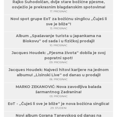
Rajko Suhodolčan, dvije stare božićne pjesme,
osvježio je prekrasnim blagdanskim spotovima!
17. PROSINAC
Novi spot grupe EoT za božićnu singlicu „Čuješ li
sve je bliže“!
13. PROSINAC
Album „Spašavanje turista u japankama na
Biokovu“ od sada i u fizičkoj prodaji!
10. PROSINAC
Jacques Houdek: „Pjesma života“ dobila je svoj
popratni spot!
09. PROSINAC
Jacques Houdek: Najveći hitovi karijere na jednom
albumu! „Lisinski Live“ od danas u prodaji!
06. PROSINAC
MARKO ZEKANOVIĆ: Nova zavodljiva balada
šarmantnog Zadranina!
03. PROSINAC
EoT - „Čuješ li sve je bliže“ je nova božićna singlica!
29. STUDENI
Novi album Gorana Tanevskog od danas na