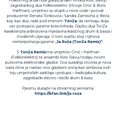
Folklornog ansambla gradišćanskih Hrvata Kolo Slavuj i
zagrebačkog dua Folklorelektro (Hrvoje Crnić & Boris
Harfman), umjetnici su stupili u nove vode i pozvali
producente Renata Tonkovića i Sandra Zamischa iz Beča
koji, kao duo, rade pod imenom
TonZa
, da remixaju dvije,
već postojeće, pjesme kolectrifieda. Glazbu dua TonZa
karakterizira jedinstvena mješavina klasičnog drum & bassa i
modernih utjecaja. U tom svjetlu stoji i njihova
reinterpretacija pjesme „
Ja Roža
(TonZa Remix)
“
.
S
TonZa Remix
ima umjetnici Crnić i Harfman
(Folklorelektro) te ansambl Kolo Slavuj hodaju novim
putevima elektronske glazbe. Ova suradnja otvorila je nova
vrata čime je nastao novi glazbeni izričaj kao simbioza ovih
triju umjetničkih sadržaja i pristupa – tradicijska kultura,
zagrebački electro i bečki drum & bass.
Pjesmu slušajte na streaming servisima:
https://bfan.link/ja-roza