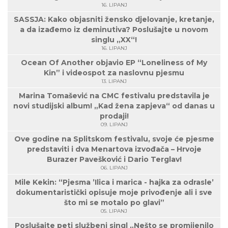
16. LIPANJ
SASSJA: Kako objasniti žensko djelovanje, kretanje,
a da izađemo iz deminutiva? Poslušajte u novom
singlu „XX“!
16. LIPANJ
Ocean Of Another objavio EP “Loneliness of My
Kin” i videospot za naslovnu pjesmu
13. LIPANJ
Marina Tomašević na CMC festivalu predstavila je
novi studijski album! „Kad žena zapjeva“ od danas u
prodaji!
09. LIPANJ
Ove godine na Splitskom festivalu, svoje će pjesme
predstaviti i dva Menartova izvođača – Hrvoje
Burazer Pavešković i Dario Terglav!
06. LIPANJ
Mile Kekin: “Pjesma ’Ilica i marica - hajka za odrasle’
dokumentaristički opisuje moje privođenje ali i sve
što mi se motalo po glavi”
05. LIPANJ
Poslušajte peti službeni singl „Nešto se promijenilo