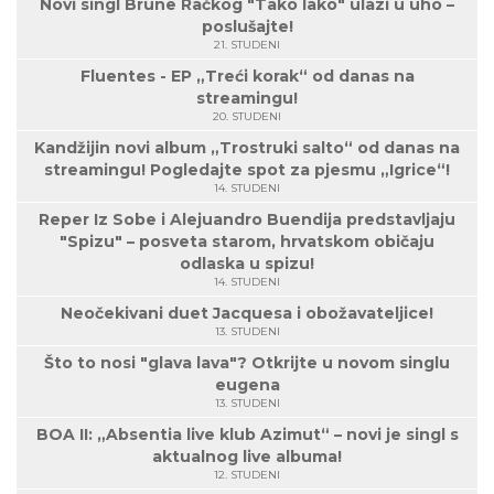
Novi singl Brune Račkog "Tako lako" ulazi u uho –
poslušajte!
21. STUDENI
Fluentes - EP „Treći korak“ od danas na
streamingu!
20. STUDENI
Kandžijin novi album „Trostruki salto“ od danas na
streamingu! Pogledajte spot za pjesmu „Igrice“!
14. STUDENI
Reper Iz Sobe i Alejuandro Buendija predstavljaju
"Spizu" – posveta starom, hrvatskom običaju
odlaska u spizu!
14. STUDENI
Neočekivani duet Jacquesa i obožavateljice!
13. STUDENI
Što to nosi "glava lava"? Otkrijte u novom singlu
eugena
13. STUDENI
BOA II: „Absentia live klub Azimut“ – novi je singl s
aktualnog live albuma!
12. STUDENI