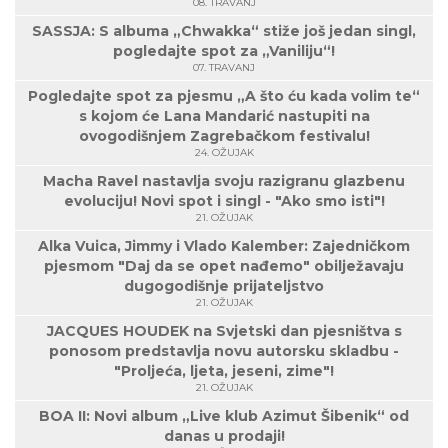
08. TRAVANJ
SASSJA: S albuma „Chwakka“ stiže još jedan singl,
pogledajte spot za „Vaniliju“!
07. TRAVANJ
Pogledajte spot za pjesmu „A što ću kada volim te“
s kojom će Lana Mandarić nastupiti na
ovogodišnjem Zagrebačkom festivalu!
24. OŽUJAK
Macha Ravel nastavlja svoju razigranu glazbenu
evoluciju! Novi spot i singl - "Ako smo isti"!
21. OŽUJAK
Alka Vuica, Jimmy i Vlado Kalember: Zajedničkom
pjesmom "Daj da se opet nađemo" obilježavaju
dugogodišnje prijateljstvo
21. OŽUJAK
JACQUES HOUDEK na Svjetski dan pjesništva s
ponosom predstavlja novu autorsku skladbu -
"Proljeća, ljeta, jeseni, zime"!
21. OŽUJAK
BOA II: Novi album „Live klub Azimut Šibenik“ od
danas u prodaji!