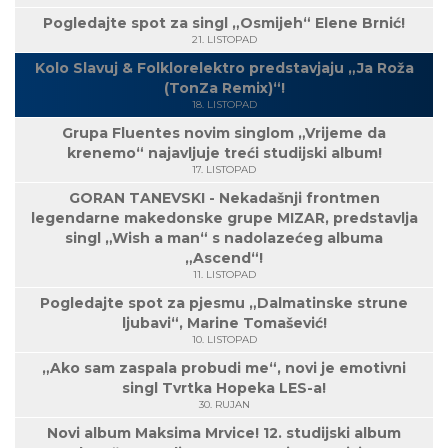
Pogledajte spot za singl „Osmijeh“ Elene Brnić!
21. LISTOPAD
Kolo Slavuj & Folklorelektro predstavjaju „Ja Roža
(TonZa Remix)“!
18. LISTOPAD
Grupa Fluentes novim singlom „Vrijeme da
krenemo“ najavljuje treći studijski album!
17. LISTOPAD
GORAN TANEVSKI - Nekadašnji frontmen
legendarne makedonske grupe MIZAR, predstavlja
singl „Wish a man“ s nadolazećeg albuma
„Ascend“!
11. LISTOPAD
Pogledajte spot za pjesmu „Dalmatinske strune
ljubavi“, Marine Tomašević!
10. LISTOPAD
„Ako sam zaspala probudi me“, novi je emotivni
singl Tvrtka Hopeka LES-a!
30. RUJAN
Novi album Maksima Mrvice! 12. studijski album