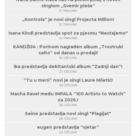
singlom „Svemir pleše”
17. TRAVANJ
„Kontrola“ je novi singl Projecta Million!
13. TRAVANJ
Ivana Kindl predstavlja spot za pjesmu "Nestajemo"
10. TRAVANJ
KANDŽIJA : Porinom nagrađen album „Trostruki
salto“ od danas u prodaji!
30. OŽUJAK
Ika predstavlja debitantski album “Zadnji dan”!
27. OŽUJAK
“Tu u meni” novi je singl Laure Miletić!
26. OŽUJAK
Macha Ravel među IMPALA “100 Artists to Watch”
za 2026.!
26. OŽUJAK
Seine predstavlja novi singl "Plagijat"
26. OŽUJAK
eugen predstavlja “vjetar”
24. OŽUJAK