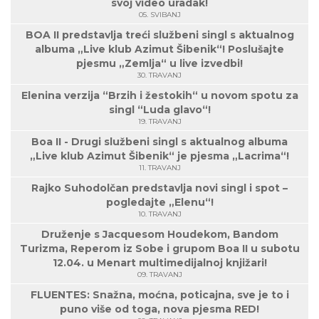
svoj video uradak!
05. SVIBANJ
BOA II predstavlja treći službeni singl s aktualnog
albuma „Live klub Azimut Šibenik“! Poslušajte
pjesmu „Zemlja“ u live izvedbi!
30. TRAVANJ
Elenina verzija “Brzih i žestokih“ u novom spotu za
singl “Luda glavo“!
19. TRAVANJ
Boa II - Drugi službeni singl s aktualnog albuma
„Live klub Azimut Šibenik“ je pjesma „Lacrima“!
11. TRAVANJ
Rajko Suhodolčan predstavlja novi singl i spot –
pogledajte „Elenu“!
10. TRAVANJ
Druženje s Jacquesom Houdekom, Bandom
Turizma, Reperom iz Sobe i grupom Boa II u subotu
12.04. u Menart multimedijalnoj knjižari!
09. TRAVANJ
FLUENTES: Snažna, moćna, poticajna, sve je to i
puno više od toga, nova pjesma RED!