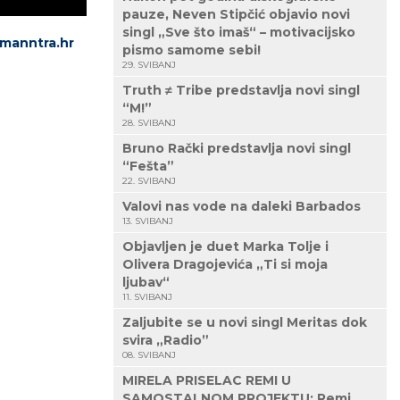
pauze, Neven Stipčić objavio novi
singl „Sve što imaš“ – motivacijsko
manntra.hr
pismo samome sebi!
29. SVIBANJ
Truth ≠ Tribe predstavlja novi singl
“M!”
28. SVIBANJ
Bruno Rački predstavlja novi singl
“Fešta”
22. SVIBANJ
Valovi nas vode na daleki Barbados
13. SVIBANJ
Objavljen je duet Marka Tolje i
Olivera Dragojevića „Ti si moja
ljubav“
11. SVIBANJ
Zaljubite se u novi singl Meritas dok
svira „Radio”
08. SVIBANJ
MIRELA PRISELAC REMI U
SAMOSTALNOM PROJEKTU: Remi