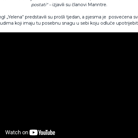
postati" –
izjavili su članovi Manntre.
ngl „Yelena“ predstavili su prošli tjedan, a pjesma je posvećena 
ljudima koji imaju tu posebnu snagu u sebi koju odluče upotrijebiti