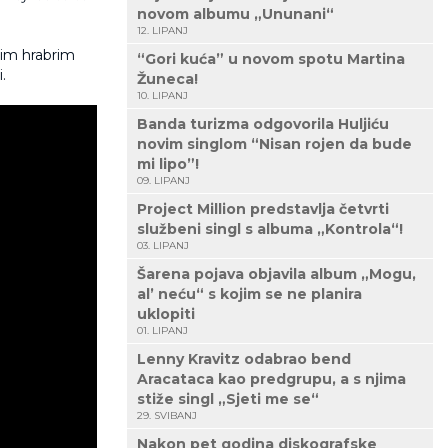
novom albumu „Ununani“
12. LIPANJ
svim hrabrim
“Gori kuća” u novom spotu Martina
.
Žuneca!
10. LIPANJ
Banda turizma odgovorila Huljiću
novim singlom “Nisan rojen da bude
mi lipo”!
09. LIPANJ
Project Million predstavlja četvrti
službeni singl s albuma „Kontrola“!
03. LIPANJ
Šarena pojava objavila album „Mogu,
al’ neću“ s kojim se ne planira
uklopiti
01. LIPANJ
Lenny Kravitz odabrao bend
Aracataca kao predgrupu, a s njima
stiže singl „Sjeti me se“
29. SVIBANJ
Nakon pet godina diskografske