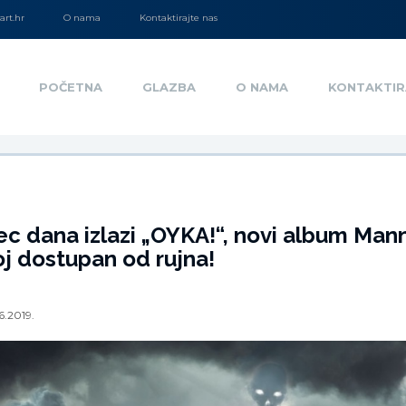
rt.hr
O nama
Kontaktirajte nas
POČETNA
GLAZBA
O NAMA
KONTAKTIR
c dana izlazi „OYKA!“, novi album Mann
j dostupan od rujna!
6.2019.