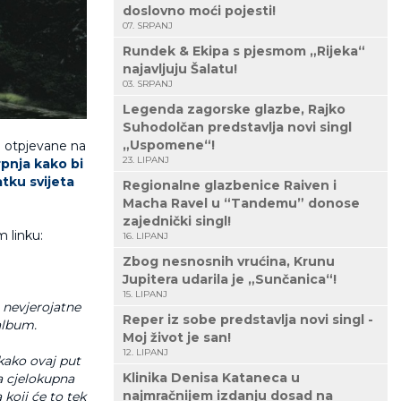
doslovno moći pojesti!
07. SRPANJ
Rundek & Ekipa s pjesmom „Rijeka“
najavljuju Šalatu!
03. SRPANJ
Legenda zagorske glazbe, Rajko
Suhodolčan predstavlja novi singl
„Uspomene“!
u otpjevane na
23. LIPANJ
rpnja kako bi
tku svijeta
Regionalne glazbenice Raiven i
Macha Ravel u “Tandemu” donose
zajednički singl!
 linku:
16. LIPANJ
Zbog nesnosnih vrućina, Krunu
Jupitera udarila je „Sunčanica“!
15. LIPANJ
 nevjerojatne
Reper iz sobe predstavlja novi singl -
 album.
Moj život je san!
12. LIPANJ
kako ovaj put
Klinika Denisa Kataneca u
a cjelokupna
najmračnijem izdanju dosad na
koji će to tek