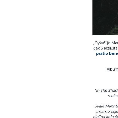
„Oyka!" je Ma
čak 3 različita
pratio ben
Album 
"In The Shad
reakci
Svaki Manntr
imamo osjeć
cjelina koja 