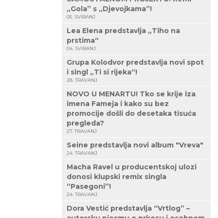
„Gola” s „Djevojkama”!
05. SVIBANJ
Lea Elena predstavlja „Tiho na
prstima“
04. SVIBANJ
Grupa Kolodvor predstavlja novi spot
i singl „Ti si rijeka“!
28. TRAVANJ
NOVO U MENARTU! Tko se krije iza
imena Fameja i kako su bez
promocije došli do desetaka tisuća
pregleda?
27. TRAVANJ
Seine predstavlja novi album "Vreva"
24. TRAVANJ
Macha Ravel u producentskoj ulozi
donosi klupski remix singla
“Pasegoni”!
24. TRAVANJ
Dora Vestić predstavlja “Vrtlog” –