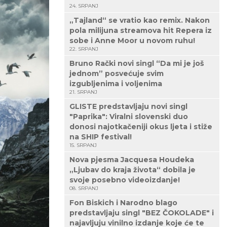
24. SRPANJ
„Tajland“ se vratio kao remix. Nakon
pola milijuna streamova hit Repera iz
sobe i Anne Moor u novom ruhu!
22. SRPANJ
Bruno Rački novi singl “Da mi je još
jednom” posvećuje svim
izgubljenima i voljenima
21. SRPANJ
GLISTE predstavljaju novi singl
"Paprika": Viralni slovenski duo
donosi najotkačeniji okus ljeta i stiže
na SHIP festival!
15. SRPANJ
Nova pjesma Jacquesa Houdeka
„Ljubav do kraja života“ dobila je
svoje posebno videoizdanje!
08. SRPANJ
Fon Biskich i Narodno blago
predstavljaju singl "BEZ ČOKOLADE" i
najavljuju vinilno izdanje koje će te