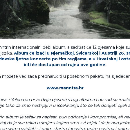
nntrin internacionalni debi album, a sadržat će 12 pjesama koje s
 jezika.
Album će izaći u Njemačkoj, Švicarskoj i Austriji 26. s
dovske ljetne koncerte po tim regijama, a u Hrvatskoj i osta
biti će dostupan od rujna ove godine.
možete već sada prednaručiti u posebnom paketu na sljedećem
www.manntra.hr
ows i Yelena su prve dvije pjesme s tog albuma i do sad su imale
je tako da smo nestrpljivi u iščekivanju što će tek donijeti cijeli
in album je težak za napisat, pun odricanja i kompromisa, ali ne
aj da je sve teklo u smjeru kojem smo svi htjeli i da je ovo jedn
će se svima svidjeti - i onim starim fanovim, onim novima i onima 