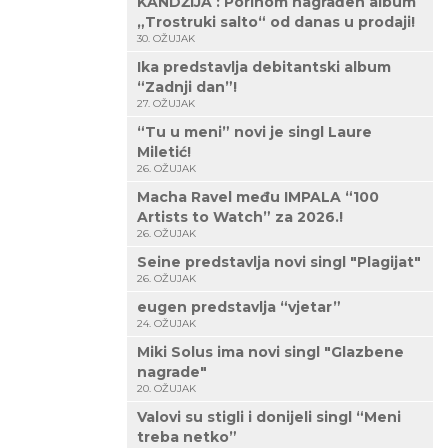
KANDŽIJA : Porinom nagrađen album
„Trostruki salto“ od danas u prodaji!
30. OŽUJAK
Ika predstavlja debitantski album
“Zadnji dan”!
27. OŽUJAK
“Tu u meni” novi je singl Laure
Miletić!
26. OŽUJAK
Macha Ravel među IMPALA “100
Artists to Watch” za 2026.!
26. OŽUJAK
Seine predstavlja novi singl "Plagijat"
26. OŽUJAK
eugen predstavlja “vjetar”
24. OŽUJAK
Miki Solus ima novi singl "Glazbene
nagrade"
20. OŽUJAK
Valovi su stigli i donijeli singl “Meni
treba netko”