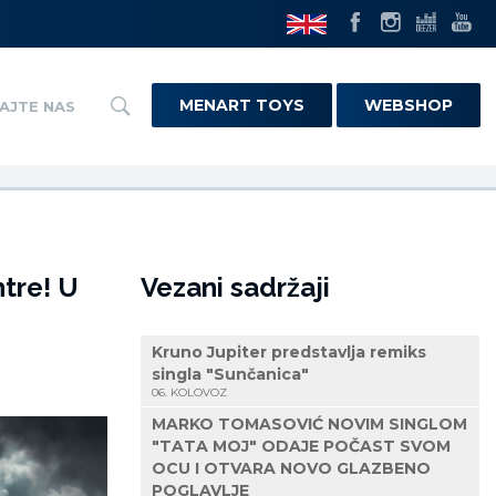
MENART TOYS
WEBSHOP
AJTE NAS
tre! U
Vezani sadržaji
Kruno Jupiter predstavlja remiks
singla "Sunčanica"
06. KOLOVOZ
MARKO TOMASOVIĆ NOVIM SINGLOM
"TATA MOJ" ODAJE POČAST SVOM
OCU I OTVARA NOVO GLAZBENO
POGLAVLJE