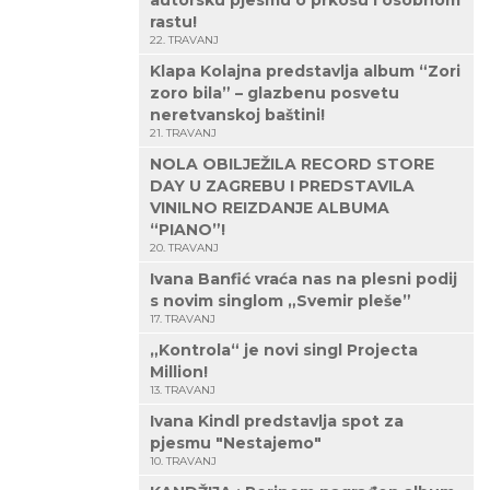
autorsku pjesmu o prkosu i osobnom
rastu!
22. TRAVANJ
Klapa Kolajna predstavlja album “Zori
zoro bila” – glazbenu posvetu
neretvanskoj baštini!
21. TRAVANJ
NOLA OBILJEŽILA RECORD STORE
DAY U ZAGREBU I PREDSTAVILA
VINILNO REIZDANJE ALBUMA
“PIANO”!
20. TRAVANJ
Ivana Banfić vraća nas na plesni podij
s novim singlom „Svemir pleše”
17. TRAVANJ
„Kontrola“ je novi singl Projecta
Million!
13. TRAVANJ
Ivana Kindl predstavlja spot za
pjesmu "Nestajemo"
10. TRAVANJ