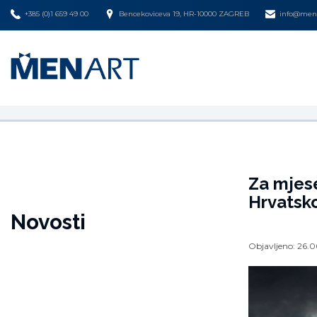
+385 (0)1 659 49 00
Bencekoviceva 19, HR-10000 ZAGREB
info@mena
Za mjese
Hrvatsko
Novosti
Objavljeno:
26.0