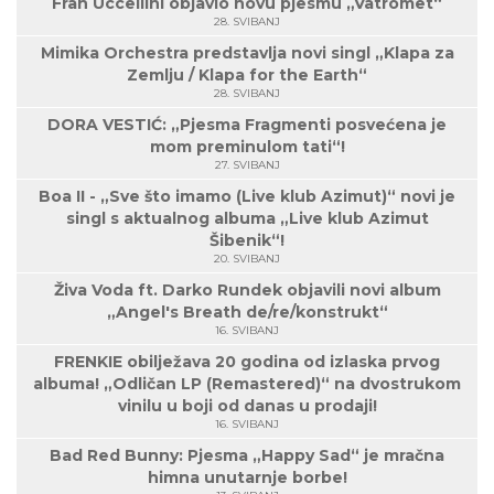
Fran Uccellini objavio novu pjesmu „Vatromet“
28. SVIBANJ
Mimika Orchestra predstavlja novi singl „Klapa za
Zemlju / Klapa for the Earth“
28. SVIBANJ
DORA VESTIĆ: „Pjesma Fragmenti posvećena je
mom preminulom tati“!
27. SVIBANJ
Boa II - „Sve što imamo (Live klub Azimut)“ novi je
singl s aktualnog albuma „Live klub Azimut
Šibenik“!
20. SVIBANJ
Živa Voda ft. Darko Rundek objavili novi album
„Angel's Breath de/re/konstrukt“
16. SVIBANJ
FRENKIE obilježava 20 godina od izlaska prvog
albuma! „Odličan LP (Remastered)“ na dvostrukom
vinilu u boji od danas u prodaji!
16. SVIBANJ
Bad Red Bunny: Pjesma „Happy Sad“ je mračna
himna unutarnje borbe!