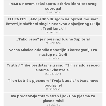
REMI u novom seksi spotu otkriva identitet svog
supruga!
11. VELJAČA
FLUENTES: „Ako jedno drugom ne oprostimo sve“
četvrti je službeni singl s nedavno objavljenog EP-ija
„Treći korak“!
05. VELJAČA
„Tako ljepa“ je novi singl Krune Jupitera!
02. VELJAČA
Vesna Mimica odobrila Kandžijinu koreografiju za
nastup na Dori!
30. SIJEČANJ
Truth ≠ Tribe predstavljaju singl “S!” s nadolazećeg
albuma “Zimstrela”
26. SIJEČANJ
Tilen Lotrič s pjesmom "Tvoja budala" otvara novo
poglavlje!
21. SIJEČANJ
Ika predstavlja "Sram strah i ja"- tiha pjesma za
glasne misli
13. SIJEČANJ