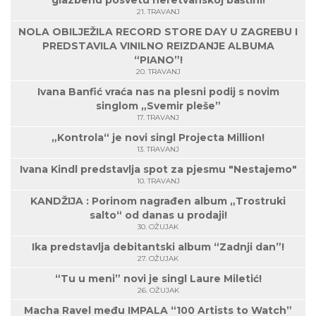
glazbenu posvetu neretvanskoj baštini!
21. TRAVANJ
NOLA OBILJEŽILA RECORD STORE DAY U ZAGREBU I
PREDSTAVILA VINILNO REIZDANJE ALBUMA
“PIANO”!
20. TRAVANJ
Ivana Banfić vraća nas na plesni podij s novim
singlom „Svemir pleše”
17. TRAVANJ
„Kontrola“ je novi singl Projecta Million!
13. TRAVANJ
Ivana Kindl predstavlja spot za pjesmu "Nestajemo"
10. TRAVANJ
KANDŽIJA : Porinom nagrađen album „Trostruki
salto“ od danas u prodaji!
30. OŽUJAK
Ika predstavlja debitantski album “Zadnji dan”!
27. OŽUJAK
“Tu u meni” novi je singl Laure Miletić!
26. OŽUJAK
Macha Ravel među IMPALA “100 Artists to Watch”