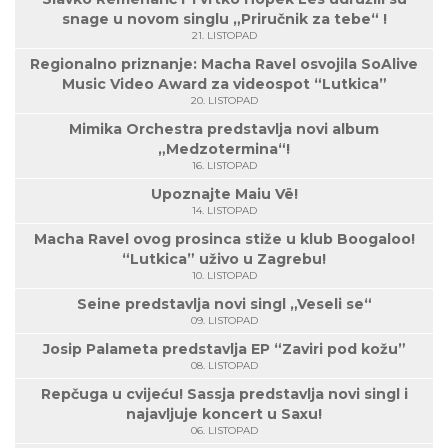
snage u novom singlu „Priručnik za tebe“ !
21. LISTOPAD
Regionalno priznanje: Macha Ravel osvojila SoAlive
Music Video Award za videospot “Lutkica”
20. LISTOPAD
Mimika Orchestra predstavlja novi album
„Medzotermina“!
16. LISTOPAD
Upoznajte Maiu Vë!
14. LISTOPAD
Macha Ravel ovog prosinca stiže u klub Boogaloo!
“Lutkica” uživo u Zagrebu!
10. LISTOPAD
Seine predstavlja novi singl „Veseli se“
09. LISTOPAD
Josip Palameta predstavlja EP “Zaviri pod kožu”
08. LISTOPAD
Repčuga u cvijeću! Sassja predstavlja novi singl i
najavljuje koncert u Saxu!
06. LISTOPAD