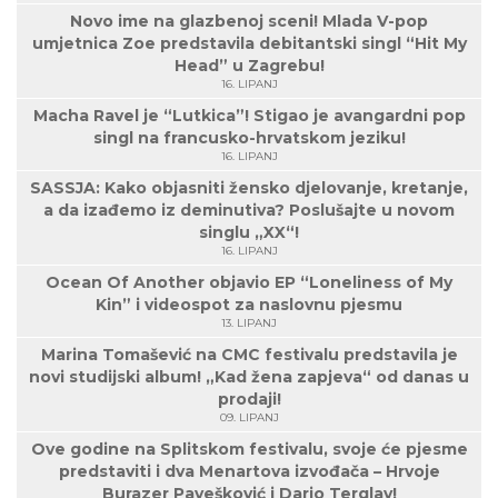
Novo ime na glazbenoj sceni! Mlada V-pop
umjetnica Zoe predstavila debitantski singl “Hit My
Head” u Zagrebu!
16. LIPANJ
Macha Ravel je “Lutkica”! Stigao je avangardni pop
singl na francusko-hrvatskom jeziku!
16. LIPANJ
SASSJA: Kako objasniti žensko djelovanje, kretanje,
a da izađemo iz deminutiva? Poslušajte u novom
singlu „XX“!
16. LIPANJ
Ocean Of Another objavio EP “Loneliness of My
Kin” i videospot za naslovnu pjesmu
13. LIPANJ
Marina Tomašević na CMC festivalu predstavila je
novi studijski album! „Kad žena zapjeva“ od danas u
prodaji!
09. LIPANJ
Ove godine na Splitskom festivalu, svoje će pjesme
predstaviti i dva Menartova izvođača – Hrvoje
Burazer Pavešković i Dario Terglav!