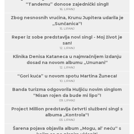
“Tandemu” donose zajednički singl!
16. LIPANJ
Zbog nesnosnih vrućina, Krunu Jupitera udarila je
„Sunčanica“!
15. LIPANJ
Reper iz sobe predstavlja novi singl - Moj život je
san!
12. LIPANJ
Klinika Denisa Kataneca u najmračnijem izdanju
dosad na novom albumu „Ununani“
12. LIPANJ
“Gori kuća” u novom spotu Martina Žuneca!
10. LIPANJ
Banda turizma odgovorila Huljiću novim singlom
“Nisan rojen da bude mi lipo”!
09. LIPANJ
Project Million predstavlja četvrti službeni singl s
albuma „Kontrola“!
03. LIPANJ
Šarena pojava objavila album „Mogu, al’ neću“ s