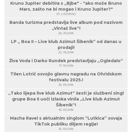
Kruno Jupiter debitira s „Bjbe" - "ako može Bruno
Mars, zašto ne bi mogao i Kruno Jupiter?"
01. LISTOPAD
Banda turizma predstavlja live album pod nazivom
„Vintaž live“!
26. RUJAN
LP „ Boa II – Live klub Azimut Šibenik“ od danas u
prodaji!
22. RUJAN
Živa Voda i Darko Rundek predstavljaju „Ogledalo“
17. RUJAN
Tilen Lotrič osvojio glavnu nagradu na Ohridskom
festivalu 2025.!
16. RUJAN
„Tako lijepa live klub Azimut“ šesti je službeni singl
grupe Boa II uoči izlaska vinila „Live klub Azimut
Šibenik“!
16. RUJAN
Macha Ravel s aktualnim singlom “Lutkica” osvaja
TikTok publiku diljem regije!
16. RUJAN