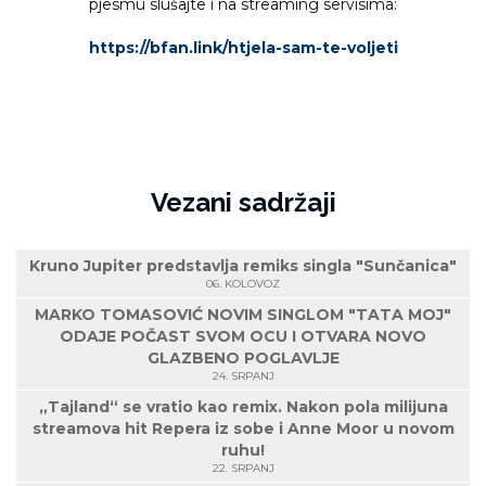
pjesmu slušajte i na streaming servisima:
https://bfan.link/htjela-sam-te-voljeti
Vezani sadržaji
Kruno Jupiter predstavlja remiks singla "Sunčanica"
06. KOLOVOZ
MARKO TOMASOVIĆ NOVIM SINGLOM "TATA MOJ"
ODAJE POČAST SVOM OCU I OTVARA NOVO
GLAZBENO POGLAVLJE
24. SRPANJ
„Tajland“ se vratio kao remix. Nakon pola milijuna
streamova hit Repera iz sobe i Anne Moor u novom
ruhu!
22. SRPANJ