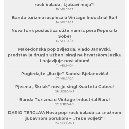
rock balada „Ljubavi moja“!
19. VELJAČA
Banda turizma rasplesala Vintage Industrial Bar!
14. VELJAČA
Nova funk poslastica stiže nam iz pera Repera Iz
Sobe!
14. VELJAČA
Makedonska pop zvijezda, Vlado Janevski,
predstavlja drugi službeni singl na hrvatskom jeziku
i najavljuje novi album!
11. VELJAČA
Pogledajte „Iluzije“ Sandra Bjelanovića!
07. VELJAČA
Pjesma „Škrlak“ novi je singl Kvarteta Gubec!
28. SIJEČANJ
Banda Turizma u Vintage Industrial Baru!
27. SIJEČANJ
DARIO TERGLAV: Nova pop-rock balada sa snažnom
ljubavnom porukom – „Tebe voljeti“!
24. SIJEČANJ