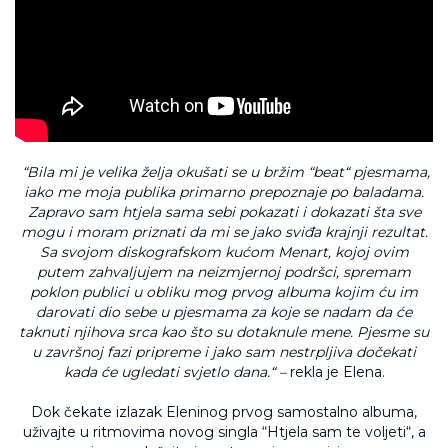
“Bila mi je velika želja okušati se u bržim “beat“ pjesmama,
iako me moja publika primarno prepoznaje po baladama.
Zapravo sam htjela sama sebi pokazati i dokazati šta sve
mogu i moram priznati da mi se jako sviđa krajnji rezultat.
Sa svojom diskografskom kućom Menart, kojoj ovim
putem zahvaljujem na neizmjernoj podršci, spremam
poklon publici u obliku mog prvog albuma kojim ću im
darovati dio sebe u pjesmama za koje se nadam da će
taknuti njihova srca kao što su dotaknule mene. Pjesme su
u završnoj fazi pripreme i jako sam nestrpljiva dočekati
kada će ugledati svjetlo dana.“ –
rekla je Elena.
Dok čekate izlazak Eleninog prvog samostalno albuma,
uživajte u ritmovima novog singla “Htjela sam te voljeti“, a