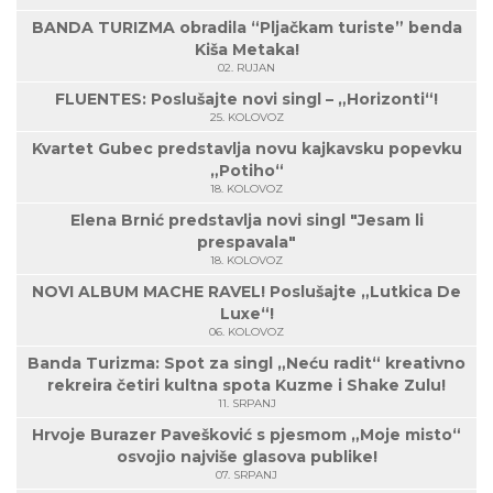
BANDA TURIZMA obradila “Pljačkam turiste” benda
Kiša Metaka!
02. RUJAN
FLUENTES: Poslušajte novi singl – „Horizonti“!
25. KOLOVOZ
Kvartet Gubec predstavlja novu kajkavsku popevku
„Potiho“
18. KOLOVOZ
Elena Brnić predstavlja novi singl "Jesam li
prespavala"
18. KOLOVOZ
NOVI ALBUM MACHE RAVEL! Poslušajte „Lutkica De
Luxe“!
06. KOLOVOZ
Banda Turizma: Spot za singl „Neću radit“ kreativno
rekreira četiri kultna spota Kuzme i Shake Zulu!
11. SRPANJ
Hrvoje Burazer Pavešković s pjesmom „Moje misto“
osvojio najviše glasova publike!
07. SRPANJ