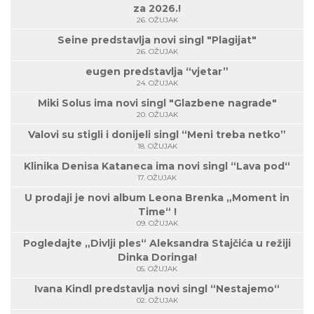
za 2026.!
26. OŽUJAK
Seine predstavlja novi singl "Plagijat"
26. OŽUJAK
eugen predstavlja “vjetar”
24. OŽUJAK
Miki Solus ima novi singl "Glazbene nagrade"
20. OŽUJAK
Valovi su stigli i donijeli singl “Meni treba netko”
18. OŽUJAK
Klinika Denisa Kataneca ima novi singl “Lava pod“
17. OŽUJAK
U prodaji je novi album Leona Brenka „Moment in
Time“ !
09. OŽUJAK
Pogledajte „Divlji ples“ Aleksandra Stajčića u režiji
Dinka Doringa!
05. OŽUJAK
Ivana Kindl predstavlja novi singl “Nestajemo“
02. OŽUJAK