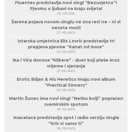
Fluentes predstavlja novi singl “Bezuvjetno”!
Pjesmu o ljubavi na kraju svijeta!
02. OŽUJAK
Šarena pojava novom singlu ne zna reći ne – ni vi
nećete moći!
27. VELJAČA
Istarska umjetnica Elis Lovrić predstavlja tri
prepjeva pjesme “Kanat od mora“
23. VELJAČA
Ika i Vića donose "Klikere" - duet koji pleše kroz
vrijeme i sjećanja
23. VELJAČA
Erotic Biljan & His Heretics imaju novi album
“Practical Sinners“
20. VELJAČA
Martin Žunec ima novi singl “Netko bolji” popraćen
svemirskim spotom
18. VELJAČA
Aracataca predstavlja spot i radio verziju singla
“Kriv si samo ti”
18. VELJAČA