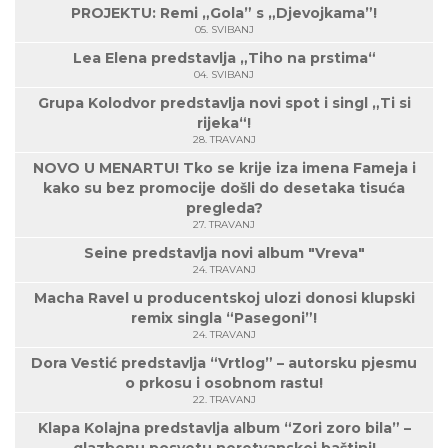
PROJEKTU: Remi „Gola” s „Djevojkama”!
05. SVIBANJ
Lea Elena predstavlja „Tiho na prstima“
04. SVIBANJ
Grupa Kolodvor predstavlja novi spot i singl „Ti si
rijeka“!
28. TRAVANJ
NOVO U MENARTU! Tko se krije iza imena Fameja i
kako su bez promocije došli do desetaka tisuća
pregleda?
27. TRAVANJ
Seine predstavlja novi album "Vreva"
24. TRAVANJ
Macha Ravel u producentskoj ulozi donosi klupski
remix singla “Pasegoni”!
24. TRAVANJ
Dora Vestić predstavlja “Vrtlog” – autorsku pjesmu
o prkosu i osobnom rastu!
22. TRAVANJ
Klapa Kolajna predstavlja album “Zori zoro bila” –