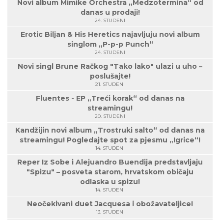
Novi album Mimike Orchestra „Medzotermina“ od
danas u prodaji!
24. STUDENI
Erotic Biljan & His Heretics najavljuju novi album
singlom „P-p-p Punch“
24. STUDENI
Novi singl Brune Račkog "Tako lako" ulazi u uho –
poslušajte!
21. STUDENI
Fluentes - EP „Treći korak“ od danas na
streamingu!
20. STUDENI
Kandžijin novi album „Trostruki salto“ od danas na
streamingu! Pogledajte spot za pjesmu „Igrice“!
14. STUDENI
Reper Iz Sobe i Alejuandro Buendija predstavljaju
"Spizu" – posveta starom, hrvatskom običaju
odlaska u spizu!
14. STUDENI
Neočekivani duet Jacquesa i obožavateljice!
13. STUDENI