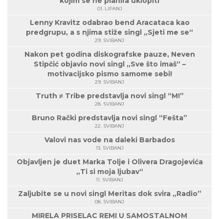
kojim se ne planira uklopiti
01. LIPANJ
Lenny Kravitz odabrao bend Aracataca kao
predgrupu, a s njima stiže singl „Sjeti me se“
29. SVIBANJ
Nakon pet godina diskografske pauze, Neven
Stipčić objavio novi singl „Sve što imaš“ –
motivacijsko pismo samome sebi!
29. SVIBANJ
Truth ≠ Tribe predstavlja novi singl “M!”
28. SVIBANJ
Bruno Rački predstavlja novi singl “Fešta”
22. SVIBANJ
Valovi nas vode na daleki Barbados
13. SVIBANJ
Objavljen je duet Marka Tolje i Olivera Dragojevića
„Ti si moja ljubav“
11. SVIBANJ
Zaljubite se u novi singl Meritas dok svira „Radio”
08. SVIBANJ
MIRELA PRISELAC REMI U SAMOSTALNOM