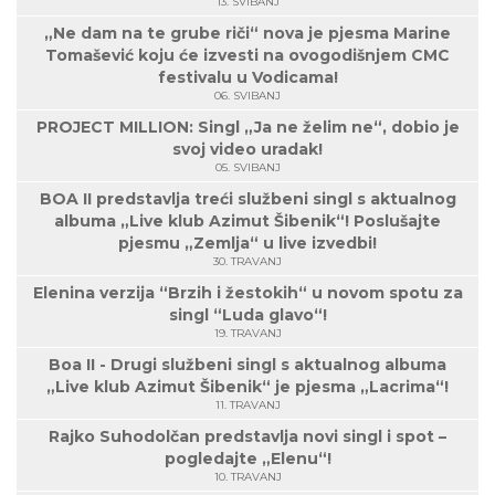
13. SVIBANJ
„Ne dam na te grube riči“ nova je pjesma Marine
Tomašević koju će izvesti na ovogodišnjem CMC
festivalu u Vodicama!
06. SVIBANJ
PROJECT MILLION: Singl „Ja ne želim ne“, dobio je
svoj video uradak!
05. SVIBANJ
BOA II predstavlja treći službeni singl s aktualnog
albuma „Live klub Azimut Šibenik“! Poslušajte
pjesmu „Zemlja“ u live izvedbi!
30. TRAVANJ
Elenina verzija “Brzih i žestokih“ u novom spotu za
singl “Luda glavo“!
19. TRAVANJ
Boa II - Drugi službeni singl s aktualnog albuma
„Live klub Azimut Šibenik“ je pjesma „Lacrima“!
11. TRAVANJ
Rajko Suhodolčan predstavlja novi singl i spot –
pogledajte „Elenu“!
10. TRAVANJ