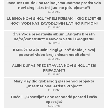
Jacques Houdek na Melodijama Jadrana predstavio
novi singl „Sretni ljudi ne pišu pjesme“!
30. LIPANJ
LUBINO: NOVI SINGL “VRELI PIJESAK“, KROZ LJETNE
NOĆI, VODI NAS ZAVODLJIVIM LATINO RITMOM!
27. LIPANJ
Živa Voda predstavila album „Angel’s Breath
de/re/konstrukt“ u Novom Sadu i Beogradu!
26. LIPANJ
KANDŽIJA: Aktualni singl „Plan“ dobio je svoj
popratni video broj sniman mobitelom!
25. LIPANJ
ALEN ĐURAS PREDSTAVLJA NOVI SINGL „TEBI
PRIPADAM“!
23. LIPANJ
Mary May dio globalnog glazbenog projekta
„International Artists Project“
18. LIPANJ
Hoće li „Opsesija“ Lane Mandarić postati i vaša
opsesija?
17. LIPANJ