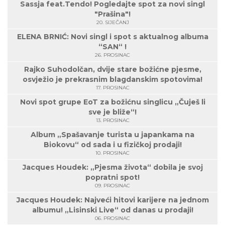
Sassja feat.Tendo! Pogledajte spot za novi singl
"Prašina"!
20. SIJEČANJ
ELENA BRNIĆ: Novi singl i spot s aktualnog albuma
“SAN“ !
26. PROSINAC
Rajko Suhodolčan, dvije stare božićne pjesme,
osvježio je prekrasnim blagdanskim spotovima!
17. PROSINAC
Novi spot grupe EoT za božićnu singlicu „Čuješ li
sve je bliže“!
13. PROSINAC
Album „Spašavanje turista u japankama na
Biokovu“ od sada i u fizičkoj prodaji!
10. PROSINAC
Jacques Houdek: „Pjesma života“ dobila je svoj
popratni spot!
09. PROSINAC
Jacques Houdek: Najveći hitovi karijere na jednom
albumu! „Lisinski Live“ od danas u prodaji!
06. PROSINAC