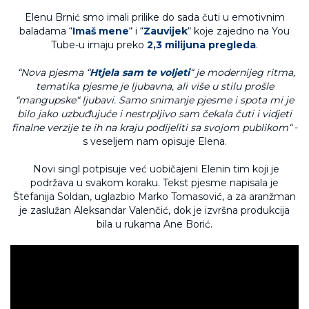
Elenu Brnić smo imali prilike do sada čuti u emotivnim
baladama “
Imaš mene
“ i “
Zauvijek
“ koje zajedno na You
Tube-u imaju preko
2,3 milijuna pregleda
.
“Nova pjesma “
Htjela sam te voljeti
“ je modernijeg ritma,
tematika pjesme je ljubavna, ali više u stilu prošle
“mangupske“ ljubavi. Samo snimanje pjesme i spota mi je
bilo jako uzbuđujuće i nestrpljivo sam čekala čuti i vidjeti
finalne verzije te ih na kraju podijeliti sa svojom publikom“
-
s veseljem nam opisuje Elena.
Novi singl potpisuje već uobičajeni Elenin tim koji je
podržava u svakom koraku. Tekst pjesme napisala je
Štefanija Soldan, uglazbio Marko Tomasović, a za aranžman
je zaslužan Aleksandar Valenčić, dok je izvršna produkcija
bila u rukama Ane Borić.