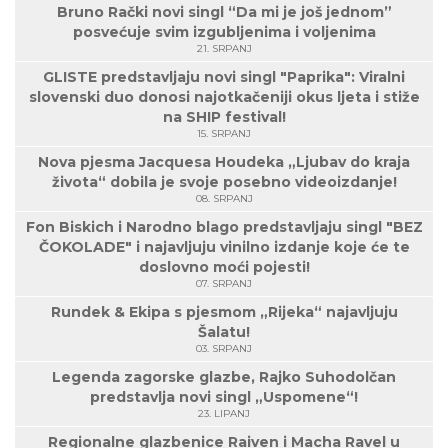
Bruno Rački novi singl “Da mi je još jednom”
posvećuje svim izgubljenima i voljenima
21. SRPANJ
GLISTE predstavljaju novi singl "Paprika": Viralni
slovenski duo donosi najotkačeniji okus ljeta i stiže
na SHIP festival!
15. SRPANJ
Nova pjesma Jacquesa Houdeka „Ljubav do kraja
života“ dobila je svoje posebno videoizdanje!
08. SRPANJ
Fon Biskich i Narodno blago predstavljaju singl "BEZ
ČOKOLADE" i najavljuju vinilno izdanje koje će te
doslovno moći pojesti!
07. SRPANJ
Rundek & Ekipa s pjesmom „Rijeka“ najavljuju
Šalatu!
03. SRPANJ
Legenda zagorske glazbe, Rajko Suhodolčan
predstavlja novi singl „Uspomene“!
23. LIPANJ
Regionalne glazbenice Raiven i Macha Ravel u