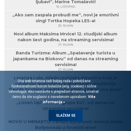
ljubavi“, Marine Tomašević!
10. LISTOPAD
„Ako sam zaspala probudi me“, novi je emotivni
singl Tvrtka Hopeka LES-a!
30. RUJAN
Novi album Maksima Mrvice! 12. studijski album
nakon šest godina, na streaming servisima!
27. RUJAN
Banda Turizma: Album „Spašavanje turista u
japankama na Biokovu“ od danas na streaming
servisima!
27. RUJAN
Lorenza Lola, mlada rovinjska pjevačica koja je
Ova web stranica radi boljeg rada i poboljšane
oduševila legendarnog američkog skladatelja
funkcionalnosti koristi kolačiće (eng. cookies) i slične
Davida Fostera, predstavlja singl „Ljubav ima plan!“
tehnologije. Ako nastavite s pregledom stranice, smatrat
23. RUJAN
ćemo da ste suglasni s navedenom uporabom.
Više
informacija »
„Listen Up!“ novi EP grupe EoT, od danas na
streaming servisima!
20. RUJAN
SLAŽEM SE
NOVO U MENARTU! Sandro Bjelanović donosi dašak
Bollywooda u hrvatski eter!