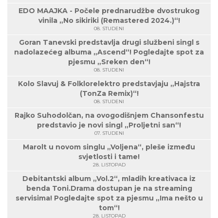
EDO MAAJKA - Počele prednarudžbe dvostrukog
vinila „No sikiriki (Remastered 2024.)“!
08. STUDENI
Goran Tanevski predstavlja drugi službeni singl s
nadolazećeg albuma „Ascend“! Pogledajte spot za
pjesmu „Sreken den“!
08. STUDENI
Kolo Slavuj & Folklorelektro predstavjaju „Hajstra
(TonZa Remix)“!
08. STUDENI
Rajko Suhodolčan, na ovogodišnjem Chansonfestu
predstavio je novi singl „Proljetni san“!
07. STUDENI
Marolt u novom singlu „Voljena“, pleše između
svjetlosti i tame!
28. LISTOPAD
Debitantski album „Vol.2“, mladih kreativaca iz
benda Toni.Drama dostupan je na streaming
servisima! Pogledajte spot za pjesmu „Ima nešto u
tom“!
28. LISTOPAD