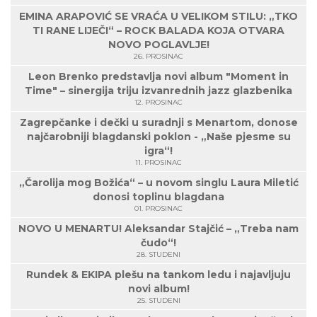
EMINA ARAPOVIĆ SE VRAĆA U VELIKOM STILU: „TKO
TI RANE LIJEČI“ – ROCK BALADA KOJA OTVARA
NOVO POGLAVLJE!
26. PROSINAC
Leon Brenko predstavlja novi album "Moment in
Time" – sinergija triju izvanrednih jazz glazbenika
12. PROSINAC
Zagrepčanke i dečki u suradnji s Menartom, donose
najčarobniji blagdanski poklon - „Naše pjesme su
igra“!
11. PROSINAC
„Čarolija mog Božića“ – u novom singlu Laura Miletić
donosi toplinu blagdana
01. PROSINAC
NOVO U MENARTU! Aleksandar Stajčić – „Treba nam
čudo“!
28. STUDENI
Rundek & EKIPA plešu na tankom ledu i najavljuju
novi album!
25. STUDENI