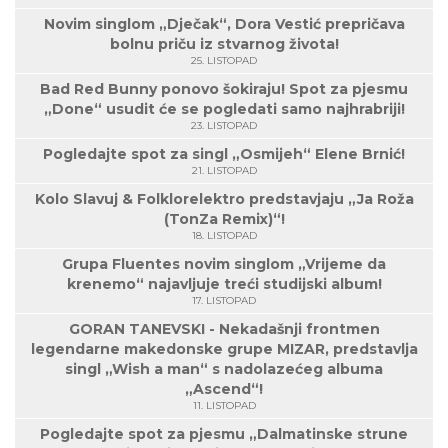
Novim singlom „Dječak“, Dora Vestić prepričava
bolnu priču iz stvarnog života!
25. LISTOPAD
Bad Red Bunny ponovo šokiraju! Spot za pjesmu
„Done“ usudit će se pogledati samo najhrabriji!
23. LISTOPAD
Pogledajte spot za singl „Osmijeh“ Elene Brnić!
21. LISTOPAD
Kolo Slavuj & Folklorelektro predstavjaju „Ja Roža
(TonZa Remix)“!
18. LISTOPAD
Grupa Fluentes novim singlom „Vrijeme da
krenemo“ najavljuje treći studijski album!
17. LISTOPAD
GORAN TANEVSKI - Nekadašnji frontmen
legendarne makedonske grupe MIZAR, predstavlja
singl „Wish a man“ s nadolazećeg albuma
„Ascend“!
11. LISTOPAD
Pogledajte spot za pjesmu „Dalmatinske strune