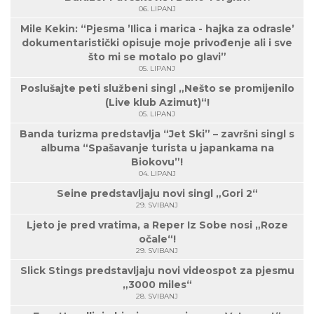
06. LIPANJ
Mile Kekin: “Pjesma ’Ilica i marica - hajka za odrasle’
dokumentaristički opisuje moje privođenje ali i sve
što mi se motalo po glavi”
05. LIPANJ
Poslušajte peti službeni singl „Nešto se promijenilo
(Live klub Azimut)“!
05. LIPANJ
Banda turizma predstavlja “Jet Ski” – završni singl s
albuma “Spašavanje turista u japankama na
Biokovu”!
04. LIPANJ
Seine predstavljaju novi singl „Gori 2“
29. SVIBANJ
Ljeto je pred vratima, a Reper Iz Sobe nosi „Roze
očale“!
29. SVIBANJ
Slick Stings predstavljaju novi videospot za pjesmu
„3000 miles“
28. SVIBANJ