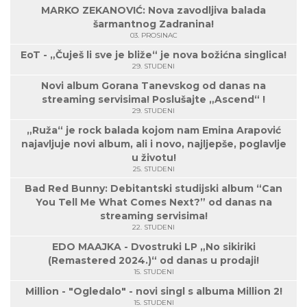
MARKO ZEKANOVIĆ: Nova zavodljiva balada
šarmantnog Zadranina!
03. PROSINAC
EoT - „Čuješ li sve je bliže“ je nova božićna singlica!
29. STUDENI
Novi album Gorana Tanevskog od danas na
streaming servisima! Poslušajte „Ascend“ !
29. STUDENI
„Ruža“ je rock balada kojom nam Emina Arapović
najavljuje novi album, ali i novo, najljepše, poglavlje
u životu!
25. STUDENI
Bad Red Bunny: Debitantski studijski album “Can
You Tell Me What Comes Next?” od danas na
streaming servisima!
22. STUDENI
EDO MAAJKA - Dvostruki LP „No sikiriki
(Remastered 2024.)“ od danas u prodaji!
15. STUDENI
Million - "Ogledalo" - novi singl s albuma Million 2!
15. STUDENI