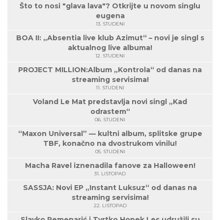
Što to nosi "glava lava"? Otkrijte u novom singlu
eugena
13. STUDENI
BOA II: „Absentia live klub Azimut“ – novi je singl s
aktualnog live albuma!
12. STUDENI
PROJECT MILLION:Album „Kontrola“ od danas na
streaming servisima!
11. STUDENI
Voland Le Mat predstavlja novi singl „Kad
odrastem“
06. STUDENI
“Maxon Universal” — kultni album, splitske grupe
TBF, konačno na dvostrukom vinilu!
05. STUDENI
Macha Ravel iznenadila fanove za Halloween!
31. LISTOPAD
SASSJA: Novi EP „Instant Luksuz“ od danas na
streaming servisima!
22. LISTOPAD
Slavko Remenarić i Tvrtko Hopek Les udružili su