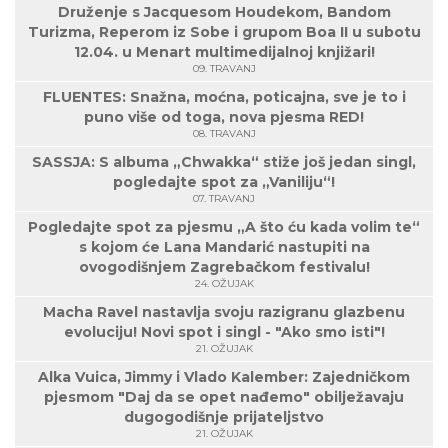
Druženje s Jacquesom Houdekom, Bandom
Turizma, Reperom iz Sobe i grupom Boa II u subotu
12.04. u Menart multimedijalnoj knjižari!
09. TRAVANJ
FLUENTES: Snažna, moćna, poticajna, sve je to i
puno više od toga, nova pjesma RED!
08. TRAVANJ
SASSJA: S albuma „Chwakka“ stiže još jedan singl,
pogledajte spot za „Vaniliju“!
07. TRAVANJ
Pogledajte spot za pjesmu „A što ću kada volim te“
s kojom će Lana Mandarić nastupiti na
ovogodišnjem Zagrebačkom festivalu!
24. OŽUJAK
Macha Ravel nastavlja svoju razigranu glazbenu
evoluciju! Novi spot i singl - "Ako smo isti"!
21. OŽUJAK
Alka Vuica, Jimmy i Vlado Kalember: Zajedničkom
pjesmom "Daj da se opet nađemo" obilježavaju
dugogodišnje prijateljstvo
21. OŽUJAK