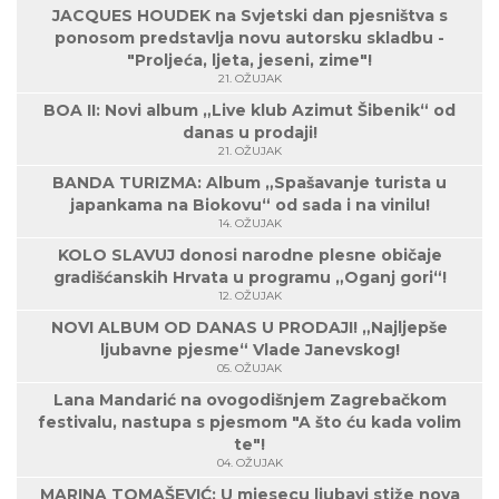
JACQUES HOUDEK na Svjetski dan pjesništva s
ponosom predstavlja novu autorsku skladbu -
"Proljeća, ljeta, jeseni, zime"!
21. OŽUJAK
BOA II: Novi album „Live klub Azimut Šibenik“ od
danas u prodaji!
21. OŽUJAK
BANDA TURIZMA: Album „Spašavanje turista u
japankama na Biokovu“ od sada i na vinilu!
14. OŽUJAK
KOLO SLAVUJ donosi narodne plesne običaje
gradišćanskih Hrvata u programu „Oganj gori“!
12. OŽUJAK
NOVI ALBUM OD DANAS U PRODAJI! „Najljepše
ljubavne pjesme“ Vlade Janevskog!
05. OŽUJAK
Lana Mandarić na ovogodišnjem Zagrebačkom
festivalu, nastupa s pjesmom "A što ću kada volim
te"!
04. OŽUJAK
MARINA TOMAŠEVIĆ: U mjesecu ljubavi stiže nova