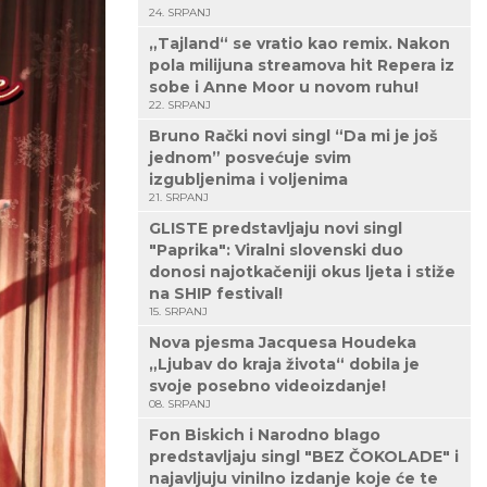
24. SRPANJ
„Tajland“ se vratio kao remix. Nakon
pola milijuna streamova hit Repera iz
sobe i Anne Moor u novom ruhu!
22. SRPANJ
Bruno Rački novi singl “Da mi je još
jednom” posvećuje svim
izgubljenima i voljenima
21. SRPANJ
GLISTE predstavljaju novi singl
"Paprika": Viralni slovenski duo
donosi najotkačeniji okus ljeta i stiže
na SHIP festival!
15. SRPANJ
Nova pjesma Jacquesa Houdeka
„Ljubav do kraja života“ dobila je
svoje posebno videoizdanje!
08. SRPANJ
Fon Biskich i Narodno blago
predstavljaju singl "BEZ ČOKOLADE" i
najavljuju vinilno izdanje koje će te