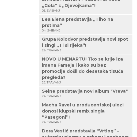
„Gola” s „Djevojkama”!
05. SVIBANJ
Lea Elena predstavlja „Tiho na
prstima“
04. SVIBANJ
Grupa Kolodvor predstavlja novi spot
i singl „Ti si rijeka“!
28. TRAVANJ
NOVO U MENARTU! Tko se krije iza
imena Fameja i kako su bez
promocije došli do desetaka tisuća
pregleda?
27. TRAVANJ
Seine predstavlja novi album "Vreva"
24. TRAVANJ
Macha Ravel u producentskoj ulozi
donosi klupski remix singla
“Pasegoni”!
24. TRAVANJ
Dora Vestić predstavlja “Vrtlog” –