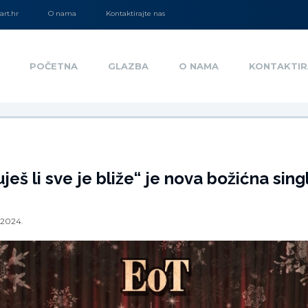
rt.hr
O nama
Kontaktirajte nas
POČETNA
GLAZBA
O NAMA
KONTAKTIR
ješ li sve je bliže“ je nova božićna sing
1.2024.