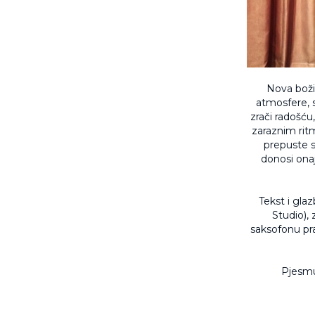
Nova boži
atmosfere, s
zrači radošću
zaraznim rit
prepuste s
donosi ona
Tekst i gla
Studio),
saksofonu pra
Pjesmu