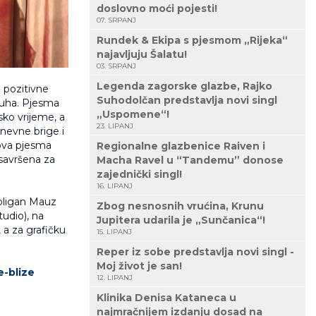
doslovno moći pojesti!
07. SRPANJ
Rundek & Ekipa s pjesmom „Rijeka“
najavljuju Šalatu!
03. SRPANJ
Legenda zagorske glazbe, Rajko
 pozitivne
Suhodolčan predstavlja novi singl
 duha. Pjesma
„Uspomene“!
sko vrijeme, a
23. LIPANJ
nevne brige i
 ova pjesma
Regionalne glazbenice Raiven i
savršena za
Macha Ravel u “Tandemu” donose
zajednički singl!
16. LIPANJ
ooligan Mauz
Zbog nesnosnih vrućina, Krunu
udio), na
Jupitera udarila je „Sunčanica“!
 a za grafičku
15. LIPANJ
Reper iz sobe predstavlja novi singl -
Moj život je san!
e-blize
12. LIPANJ
Klinika Denisa Kataneca u
najmračnijem izdanju dosad na