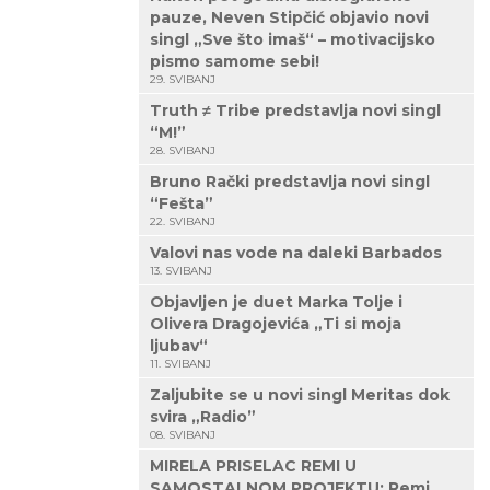
pauze, Neven Stipčić objavio novi
singl „Sve što imaš“ – motivacijsko
pismo samome sebi!
29. SVIBANJ
Truth ≠ Tribe predstavlja novi singl
“M!”
28. SVIBANJ
Bruno Rački predstavlja novi singl
“Fešta”
22. SVIBANJ
Valovi nas vode na daleki Barbados
13. SVIBANJ
Objavljen je duet Marka Tolje i
Olivera Dragojevića „Ti si moja
ljubav“
11. SVIBANJ
Zaljubite se u novi singl Meritas dok
svira „Radio”
08. SVIBANJ
MIRELA PRISELAC REMI U
SAMOSTALNOM PROJEKTU: Remi