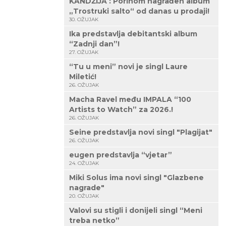
KANDŽIJA : Porinom nagrađen album
„Trostruki salto“ od danas u prodaji!
30. OŽUJAK
Ika predstavlja debitantski album
“Zadnji dan”!
27. OŽUJAK
“Tu u meni” novi je singl Laure
Miletić!
26. OŽUJAK
Macha Ravel među IMPALA “100
Artists to Watch” za 2026.!
26. OŽUJAK
Seine predstavlja novi singl "Plagijat"
26. OŽUJAK
eugen predstavlja “vjetar”
24. OŽUJAK
Miki Solus ima novi singl "Glazbene
nagrade"
20. OŽUJAK
Valovi su stigli i donijeli singl “Meni
treba netko”