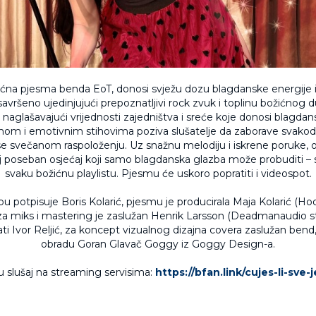
ćna pjesma benda EoT, donosi svježu dozu blagdanske energije i
avršeno ujedinjujući prepoznatljivi rock zvuk i toplinu božićnog
, naglašavajući vrijednosti zajedništva i sreće koje donosi blagdan
mom i emotivnim stihovima poziva slušatelje da zaborave svakod
e svečanom raspoloženju. Uz snažnu melodiju i iskrene poruke,
j poseban osjećaj koji samo blagdanska glazba može probuditi – 
svaku božićnu playlistu. Pjesmu će uskoro popratiti i videospot.
zbu potpisuje Boris Kolarić, pjesmu je producirala Maja Kolarić (H
 za miks i mastering je zaslužan Henrik Larsson (Deadmanaudio st
ti Ivor Reljić, za koncept vizualnog dizajna covera zaslužan bend,
obradu Goran Glavač Goggy iz Goggy Design-a.
 slušaj na streaming servisima:
https://bfan.link/cujes-li-sve-j