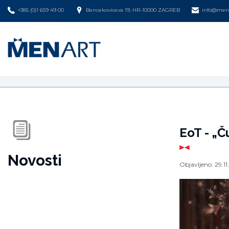
+385 (0)1 659 49 00
Bencekoviceva 19, HR-10000 ZAGREB
info@mena
EoT - „Ču
Novosti
Objavljeno:
29.1