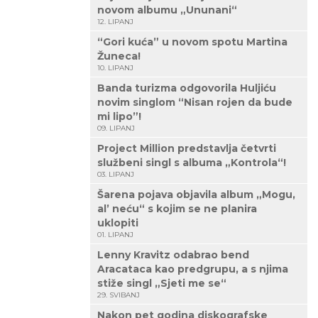
novom albumu „Ununani“
12. LIPANJ
“Gori kuća” u novom spotu Martina
Žuneca!
10. LIPANJ
Banda turizma odgovorila Huljiću
novim singlom “Nisan rojen da bude
mi lipo”!
09. LIPANJ
Project Million predstavlja četvrti
službeni singl s albuma „Kontrola“!
03. LIPANJ
Šarena pojava objavila album „Mogu,
al’ neću“ s kojim se ne planira
uklopiti
01. LIPANJ
Lenny Kravitz odabrao bend
Aracataca kao predgrupu, a s njima
stiže singl „Sjeti me se“
29. SVIBANJ
Nakon pet godina diskografske