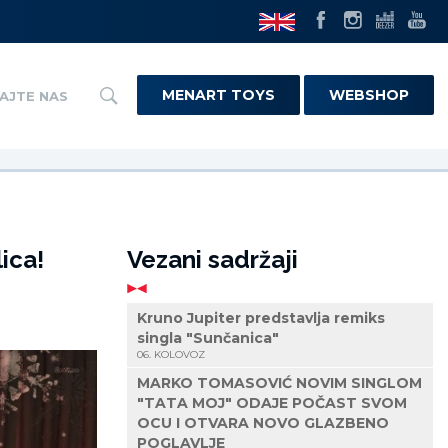
MENART TOYS
WEBSHOP
AJTE NAS
lica!
Vezani sadržaji
Kruno Jupiter predstavlja remiks
singla "Sunčanica"
06. KOLOVOZ
MARKO TOMASOVIĆ NOVIM SINGLOM
"TATA MOJ" ODAJE POČAST SVOM
OCU I OTVARA NOVO GLAZBENO
POGLAVLJE