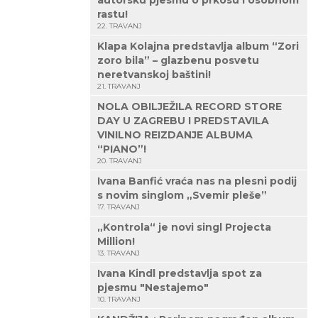
autorsku pjesmu o prkosu i osobnom
rastu!
22. TRAVANJ
Klapa Kolajna predstavlja album “Zori
zoro bila” – glazbenu posvetu
neretvanskoj baštini!
21. TRAVANJ
NOLA OBILJEŽILA RECORD STORE
DAY U ZAGREBU I PREDSTAVILA
VINILNO REIZDANJE ALBUMA
“PIANO”!
20. TRAVANJ
Ivana Banfić vraća nas na plesni podij
s novim singlom „Svemir pleše”
17. TRAVANJ
„Kontrola“ je novi singl Projecta
Million!
13. TRAVANJ
Ivana Kindl predstavlja spot za
pjesmu "Nestajemo"
10. TRAVANJ