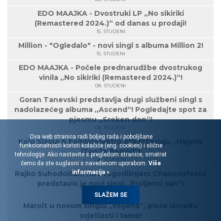
EDO MAAJKA - Dvostruki LP „No sikiriki
(Remastered 2024.)“ od danas u prodaji!
15. STUDENI
Million - "Ogledalo" - novi singl s albuma Million 2!
15. STUDENI
EDO MAAJKA - Počele prednarudžbe dvostrukog
vinila „No sikiriki (Remastered 2024.)“!
08. STUDENI
Goran Tanevski predstavlja drugi službeni singl s
nadolazećeg albuma „Ascend“! Pogledajte spot za
pjesmu „Sreken den“!
08. STUDENI
Ova web stranica radi boljeg rada i poboljšane
Kolo Slavuj & Folklorelektro predstavjaju „Hajstra
funkcionalnosti koristi kolačiće (eng. cookies) i slične
(TonZa Remix)“!
tehnologije. Ako nastavite s pregledom stranice, smatrat
08. STUDENI
ćemo da ste suglasni s navedenom uporabom.
Više
informacija »
Rajko Suhodolčan, na ovogodišnjem Chansonfestu
predstavio je novi singl „Proljetni san“!
07. STUDENI
SLAŽEM SE
Marolt u novom singlu „Voljena“, pleše između
svjetlosti i tame!