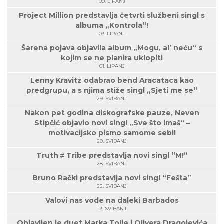
09. LIPANJ
Project Million predstavlja četvrti službeni singl s
albuma „Kontrola“!
03. LIPANJ
Šarena pojava objavila album „Mogu, al’ neću“ s
kojim se ne planira uklopiti
01. LIPANJ
Lenny Kravitz odabrao bend Aracataca kao
predgrupu, a s njima stiže singl „Sjeti me se“
29. SVIBANJ
Nakon pet godina diskografske pauze, Neven
Stipčić objavio novi singl „Sve što imaš“ –
motivacijsko pismo samome sebi!
29. SVIBANJ
Truth ≠ Tribe predstavlja novi singl “M!”
28. SVIBANJ
Bruno Rački predstavlja novi singl “Fešta”
22. SVIBANJ
Valovi nas vode na daleki Barbados
13. SVIBANJ
Objavljen je duet Marka Tolje i Olivera Dragojevića