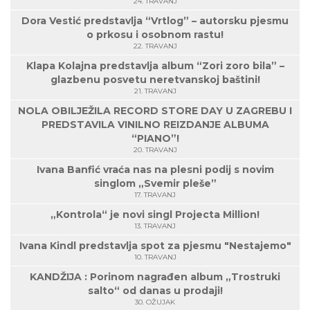
24. TRAVANJ
Dora Vestić predstavlja “Vrtlog” – autorsku pjesmu
o prkosu i osobnom rastu!
22. TRAVANJ
Klapa Kolajna predstavlja album “Zori zoro bila” –
glazbenu posvetu neretvanskoj baštini!
21. TRAVANJ
NOLA OBILJEŽILA RECORD STORE DAY U ZAGREBU I
PREDSTAVILA VINILNO REIZDANJE ALBUMA
“PIANO”!
20. TRAVANJ
Ivana Banfić vraća nas na plesni podij s novim
singlom „Svemir pleše”
17. TRAVANJ
„Kontrola“ je novi singl Projecta Million!
13. TRAVANJ
Ivana Kindl predstavlja spot za pjesmu "Nestajemo"
10. TRAVANJ
KANDŽIJA : Porinom nagrađen album „Trostruki
salto“ od danas u prodaji!
30. OŽUJAK