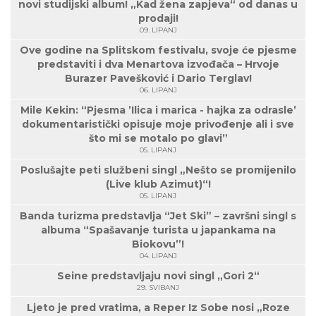
novi studijski album! „Kad žena zapjeva“ od danas u
prodaji!
09. LIPANJ
Ove godine na Splitskom festivalu, svoje će pjesme
predstaviti i dva Menartova izvođača – Hrvoje
Burazer Pavešković i Dario Terglav!
06. LIPANJ
Mile Kekin: “Pjesma ’Ilica i marica - hajka za odrasle’
dokumentaristički opisuje moje privođenje ali i sve
što mi se motalo po glavi”
05. LIPANJ
Poslušajte peti službeni singl „Nešto se promijenilo
(Live klub Azimut)“!
05. LIPANJ
Banda turizma predstavlja “Jet Ski” – završni singl s
albuma “Spašavanje turista u japankama na
Biokovu”!
04. LIPANJ
Seine predstavljaju novi singl „Gori 2“
29. SVIBANJ
Ljeto je pred vratima, a Reper Iz Sobe nosi „Roze