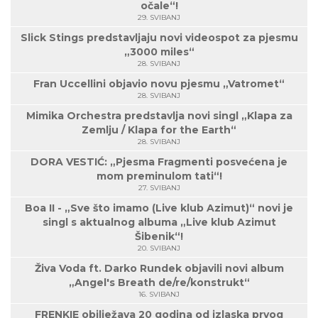
očale“!
29. SVIBANJ
Slick Stings predstavljaju novi videospot za pjesmu
„3000 miles“
28. SVIBANJ
Fran Uccellini objavio novu pjesmu „Vatromet“
28. SVIBANJ
Mimika Orchestra predstavlja novi singl „Klapa za
Zemlju / Klapa for the Earth“
28. SVIBANJ
DORA VESTIĆ: „Pjesma Fragmenti posvećena je
mom preminulom tati“!
27. SVIBANJ
Boa II - „Sve što imamo (Live klub Azimut)“ novi je
singl s aktualnog albuma „Live klub Azimut
Šibenik“!
20. SVIBANJ
Živa Voda ft. Darko Rundek objavili novi album
„Angel's Breath de/re/konstrukt“
16. SVIBANJ
FRENKIE obilježava 20 godina od izlaska prvog