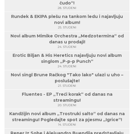
čudo“!
28. STUDENI
Rundek & EKIPA plešu na tankom ledu i najavljuju
novi album!
25. STUDENI
Novi album Mimike Orchestra „Medzotermina“ od
danas u prodaji!
24. STUDENI
Erotic Biljan & His Heretics najavljuju novi album
singlom „P-p-p Punch“
24. STUDENI
Novi singl Brune Račkog "Tako lako" ulazi u uho –
poslušajte!
21. STUDENI
Fluentes - EP „Treći korak“ od danas na
streamingu!
20. STUDENI
Kandžijin novi album „Trostruki salto“ od danas na
streamingu! Pogledajte spot za pjesmu „Igrice“!
14. STUDENI
Reper Iz Sobe i Alejuandro Buendija predstavljaju