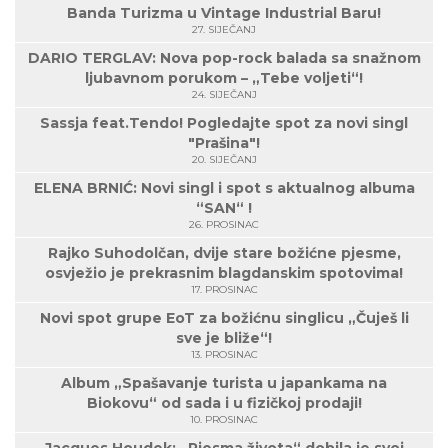
Banda Turizma u Vintage Industrial Baru!
27. SIJEČANJ
DARIO TERGLAV: Nova pop-rock balada sa snažnom
ljubavnom porukom – „Tebe voljeti“!
24. SIJEČANJ
Sassja feat.Tendo! Pogledajte spot za novi singl
"Prašina"!
20. SIJEČANJ
ELENA BRNIĆ: Novi singl i spot s aktualnog albuma
“SAN“ !
26. PROSINAC
Rajko Suhodolčan, dvije stare božićne pjesme,
osvježio je prekrasnim blagdanskim spotovima!
17. PROSINAC
Novi spot grupe EoT za božićnu singlicu „Čuješ li
sve je bliže“!
13. PROSINAC
Album „Spašavanje turista u japankama na
Biokovu“ od sada i u fizičkoj prodaji!
10. PROSINAC