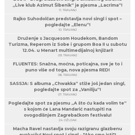
„Live klub Azimut Šibenik“ je pjesma „Lacrima“!
11. TRAVANJ
Rajko Suhodolčan predstavlja novi singl i spot –
pogledajte „Elenu“!
10. TRAVANJ
Druženje s Jacquesom Houdekom, Bandom
Turizma, Reperom iz Sobe i grupom Boa II u subotu
12.04. u Menart multimedijalnoj knjižari!
09. TRAVANJ
FLUENTES: Snažna, moćna, poticajna, sve je to i
puno više od toga, nova pjesma RED!
08. TRAVANJ
SASSJA: S albuma „Chwakka“ stiže još jedan singl,
pogledajte spot za „Vaniliju“!
07. TRAVANJ
Pogledajte spot za pjesmu „A što ću kada volim te“
s kojom će Lana Mandarić nastupiti na
ovogodišnjem Zagrebačkom festivalu!
24. OŽUJAK
Macha Ravel nastavlja svoju razigranu glazbenu
evoluciju! Novi spot i singl - "Ako smo isti"!