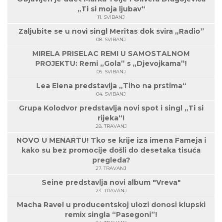
„Ti si moja ljubav“
11. SVIBANJ
Zaljubite se u novi singl Meritas dok svira „Radio”
08. SVIBANJ
MIRELA PRISELAC REMI U SAMOSTALNOM
PROJEKTU: Remi „Gola” s „Djevojkama”!
05. SVIBANJ
Lea Elena predstavlja „Tiho na prstima“
04. SVIBANJ
Grupa Kolodvor predstavlja novi spot i singl „Ti si
rijeka“!
28. TRAVANJ
NOVO U MENARTU! Tko se krije iza imena Fameja i
kako su bez promocije došli do desetaka tisuća
pregleda?
27. TRAVANJ
Seine predstavlja novi album "Vreva"
24. TRAVANJ
Macha Ravel u producentskoj ulozi donosi klupski
remix singla “Pasegoni”!