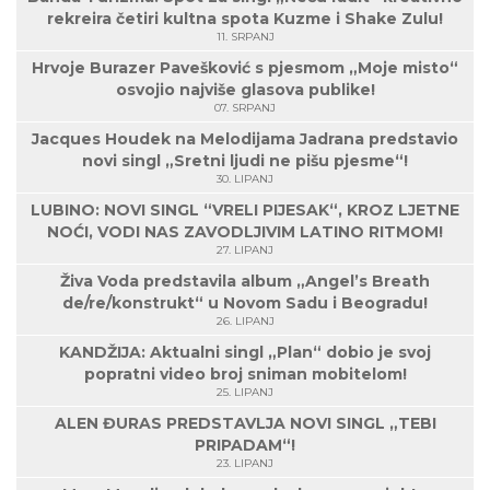
rekreira četiri kultna spota Kuzme i Shake Zulu!
11. SRPANJ
Hrvoje Burazer Pavešković s pjesmom „Moje misto“
osvojio najviše glasova publike!
07. SRPANJ
Jacques Houdek na Melodijama Jadrana predstavio
novi singl „Sretni ljudi ne pišu pjesme“!
30. LIPANJ
LUBINO: NOVI SINGL “VRELI PIJESAK“, KROZ LJETNE
NOĆI, VODI NAS ZAVODLJIVIM LATINO RITMOM!
27. LIPANJ
Živa Voda predstavila album „Angel’s Breath
de/re/konstrukt“ u Novom Sadu i Beogradu!
26. LIPANJ
KANDŽIJA: Aktualni singl „Plan“ dobio je svoj
popratni video broj sniman mobitelom!
25. LIPANJ
ALEN ĐURAS PREDSTAVLJA NOVI SINGL „TEBI
PRIPADAM“!
23. LIPANJ