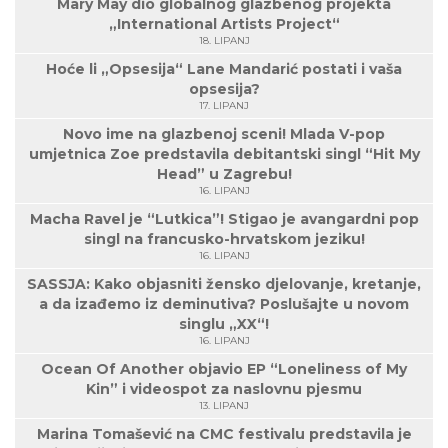
Mary May dio globalnog glazbenog projekta
„International Artists Project“
18. LIPANJ
Hoće li „Opsesija“ Lane Mandarić postati i vaša
opsesija?
17. LIPANJ
Novo ime na glazbenoj sceni! Mlada V-pop
umjetnica Zoe predstavila debitantski singl “Hit My
Head” u Zagrebu!
16. LIPANJ
Macha Ravel je “Lutkica”! Stigao je avangardni pop
singl na francusko-hrvatskom jeziku!
16. LIPANJ
SASSJA: Kako objasniti žensko djelovanje, kretanje,
a da izađemo iz deminutiva? Poslušajte u novom
singlu „XX“!
16. LIPANJ
Ocean Of Another objavio EP “Loneliness of My
Kin” i videospot za naslovnu pjesmu
13. LIPANJ
Marina Tomašević na CMC festivalu predstavila je