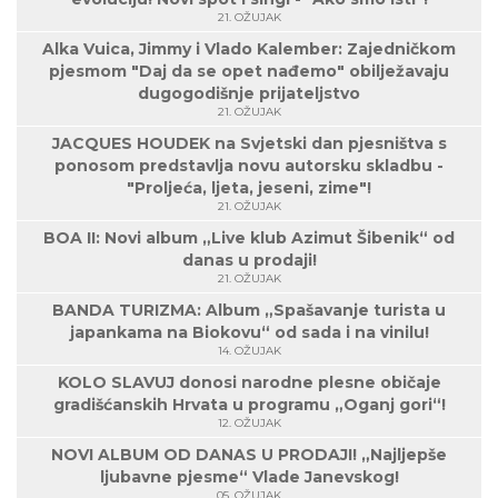
21. OŽUJAK
Alka Vuica, Jimmy i Vlado Kalember: Zajedničkom
pjesmom "Daj da se opet nađemo" obilježavaju
dugogodišnje prijateljstvo
21. OŽUJAK
JACQUES HOUDEK na Svjetski dan pjesništva s
ponosom predstavlja novu autorsku skladbu -
"Proljeća, ljeta, jeseni, zime"!
21. OŽUJAK
BOA II: Novi album „Live klub Azimut Šibenik“ od
danas u prodaji!
21. OŽUJAK
BANDA TURIZMA: Album „Spašavanje turista u
japankama na Biokovu“ od sada i na vinilu!
14. OŽUJAK
KOLO SLAVUJ donosi narodne plesne običaje
gradišćanskih Hrvata u programu „Oganj gori“!
12. OŽUJAK
NOVI ALBUM OD DANAS U PRODAJI! „Najljepše
ljubavne pjesme“ Vlade Janevskog!
05. OŽUJAK