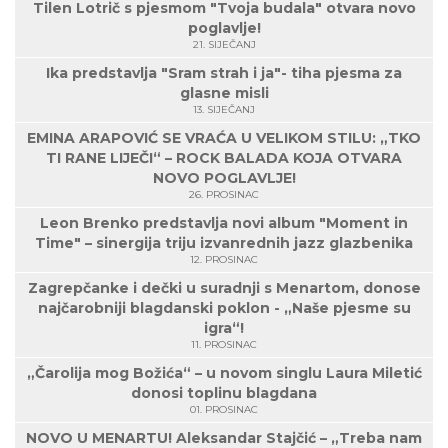
Tilen Lotrič s pjesmom "Tvoja budala" otvara novo
poglavlje!
21. SIJEČANJ
Ika predstavlja "Sram strah i ja"- tiha pjesma za
glasne misli
13. SIJEČANJ
EMINA ARAPOVIĆ SE VRAĆA U VELIKOM STILU: „TKO
TI RANE LIJEČI“ – ROCK BALADA KOJA OTVARA
NOVO POGLAVLJE!
26. PROSINAC
Leon Brenko predstavlja novi album "Moment in
Time" – sinergija triju izvanrednih jazz glazbenika
12. PROSINAC
Zagrepčanke i dečki u suradnji s Menartom, donose
najčarobniji blagdanski poklon - „Naše pjesme su
igra“!
11. PROSINAC
„Čarolija mog Božića“ – u novom singlu Laura Miletić
donosi toplinu blagdana
01. PROSINAC
NOVO U MENARTU! Aleksandar Stajčić – „Treba nam