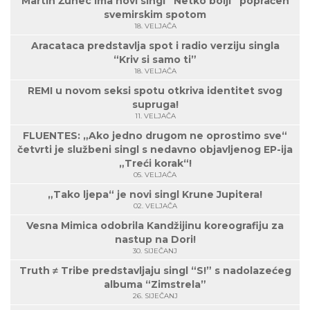
Martin Žunec ima novi singl “Netko bolji” popraćen
svemirskim spotom
18. VELJAČA
Aracataca predstavlja spot i radio verziju singla
“Kriv si samo ti”
18. VELJAČA
REMI u novom seksi spotu otkriva identitet svog
supruga!
11. VELJAČA
FLUENTES: „Ako jedno drugom ne oprostimo sve“
četvrti je službeni singl s nedavno objavljenog EP-ija
„Treći korak“!
05. VELJAČA
„Tako ljepa“ je novi singl Krune Jupitera!
02. VELJAČA
Vesna Mimica odobrila Kandžijinu koreografiju za
nastup na Dori!
30. SIJEČANJ
Truth ≠ Tribe predstavljaju singl “S!” s nadolazećeg
albuma “Zimstrela”
26. SIJEČANJ