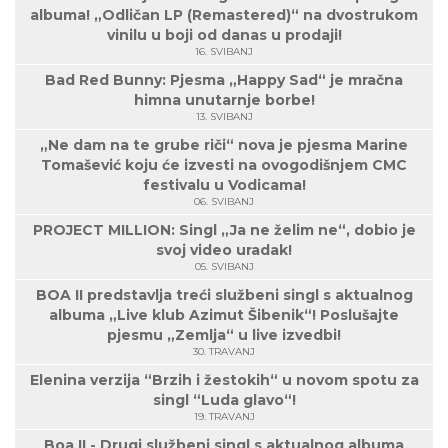
albuma! „Odličan LP (Remastered)“ na dvostrukom
vinilu u boji od danas u prodaji!
16. SVIBANJ
Bad Red Bunny: Pjesma „Happy Sad“ je mračna
himna unutarnje borbe!
13. SVIBANJ
„Ne dam na te grube riči“ nova je pjesma Marine
Tomašević koju će izvesti na ovogodišnjem CMC
festivalu u Vodicama!
06. SVIBANJ
PROJECT MILLION: Singl „Ja ne želim ne“, dobio je
svoj video uradak!
05. SVIBANJ
BOA II predstavlja treći službeni singl s aktualnog
albuma „Live klub Azimut Šibenik“! Poslušajte
pjesmu „Zemlja“ u live izvedbi!
30. TRAVANJ
Elenina verzija “Brzih i žestokih“ u novom spotu za
singl “Luda glavo“!
19. TRAVANJ
Boa II - Drugi službeni singl s aktualnog albuma