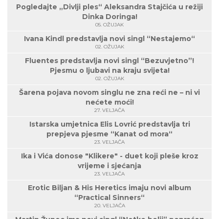
Pogledajte „Divlji ples“ Aleksandra Stajčića u režiji
Dinka Doringa!
05. OŽUJAK
Ivana Kindl predstavlja novi singl “Nestajemo“
02. OŽUJAK
Fluentes predstavlja novi singl “Bezuvjetno”!
Pjesmu o ljubavi na kraju svijeta!
02. OŽUJAK
Šarena pojava novom singlu ne zna reći ne – ni vi
nećete moći!
27. VELJAČA
Istarska umjetnica Elis Lovrić predstavlja tri
prepjeva pjesme “Kanat od mora“
23. VELJAČA
Ika i Vića donose "Klikere" - duet koji pleše kroz
vrijeme i sjećanja
23. VELJAČA
Erotic Biljan & His Heretics imaju novi album
“Practical Sinners“
20. VELJAČA