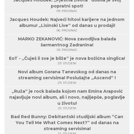
Jacques Houdek: „Pjesma života“ dobila je svoj
popratni spot!
09. PROSINAC
Jacques Houdek: Najveći hitovi karijere na jednom
albumu! „Lisinski Live“ od danas u prodaji!
06. PROSINAC
MARKO ZEKANOVIĆ: Nova zavodljiva balada
šarmantnog Zadranina!
03. PROSINAC
EoT - „Čuješ li sve je bliže“ je nova božićna singlica!
29. STUDENI
Novi album Gorana Tanevskog od danas na
streaming servisima! Poslušajte „Ascend“ !
29. STUDENI
„Ruža“ je rock balada kojom nam Emina Arapović
najavljuje novi album, ali i novo, najljepše, poglavlje
u životu!
25. STUDENI
Bad Red Bunny: Debitantski studijski album “Can
You Tell Me What Comes Next?” od danas na
streaming servisima!
22. STUDENI