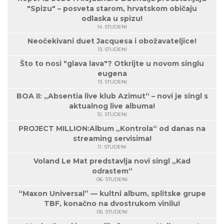
"Spizu" – posveta starom, hrvatskom običaju
odlaska u spizu!
14. STUDENI
Neočekivani duet Jacquesa i obožavateljice!
13. STUDENI
Što to nosi "glava lava"? Otkrijte u novom singlu
eugena
13. STUDENI
BOA II: „Absentia live klub Azimut“ – novi je singl s
aktualnog live albuma!
12. STUDENI
PROJECT MILLION:Album „Kontrola“ od danas na
streaming servisima!
11. STUDENI
Voland Le Mat predstavlja novi singl „Kad
odrastem“
06. STUDENI
“Maxon Universal” — kultni album, splitske grupe
TBF, konačno na dvostrukom vinilu!
05. STUDENI