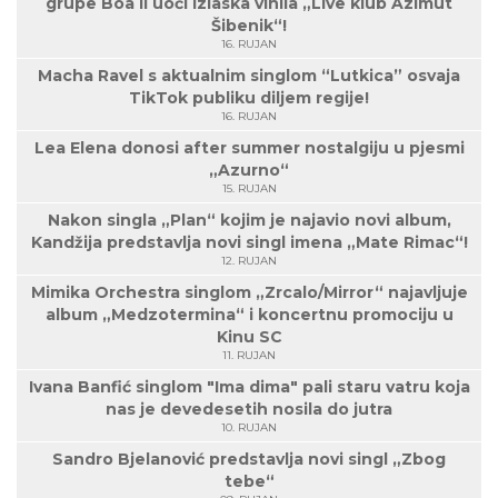
grupe Boa II uoči izlaska vinila „Live klub Azimut
Šibenik“!
16. RUJAN
Macha Ravel s aktualnim singlom “Lutkica” osvaja
TikTok publiku diljem regije!
16. RUJAN
Lea Elena donosi after summer nostalgiju u pjesmi
„Azurno“
15. RUJAN
Nakon singla „Plan“ kojim je najavio novi album,
Kandžija predstavlja novi singl imena „Mate Rimac“!
12. RUJAN
Mimika Orchestra singlom „Zrcalo/Mirror“ najavljuje
album „Medzotermina“ i koncertnu promociju u
Kinu SC
11. RUJAN
Ivana Banfić singlom "Ima dima" pali staru vatru koja
nas je devedesetih nosila do jutra
10. RUJAN
Sandro Bjelanović predstavlja novi singl „Zbog
tebe“