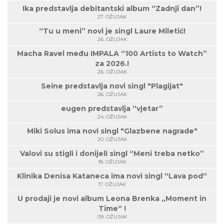
Ika predstavlja debitantski album “Zadnji dan”!
27. OŽUJAK
“Tu u meni” novi je singl Laure Miletić!
26. OŽUJAK
Macha Ravel među IMPALA “100 Artists to Watch”
za 2026.!
26. OŽUJAK
Seine predstavlja novi singl "Plagijat"
26. OŽUJAK
eugen predstavlja “vjetar”
24. OŽUJAK
Miki Solus ima novi singl "Glazbene nagrade"
20. OŽUJAK
Valovi su stigli i donijeli singl “Meni treba netko”
18. OŽUJAK
Klinika Denisa Kataneca ima novi singl “Lava pod“
17. OŽUJAK
U prodaji je novi album Leona Brenka „Moment in
Time“ !
09. OŽUJAK