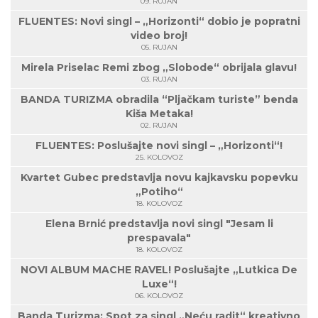
09. RUJAN
FLUENTES: Novi singl – „Horizonti“ dobio je popratni
video broj!
05. RUJAN
Mirela Priselac Remi zbog „Slobode“ obrijala glavu!
03. RUJAN
BANDA TURIZMA obradila “Pljačkam turiste” benda
Kiša Metaka!
02. RUJAN
FLUENTES: Poslušajte novi singl – „Horizonti“!
25. KOLOVOZ
Kvartet Gubec predstavlja novu kajkavsku popevku
„Potiho“
18. KOLOVOZ
Elena Brnić predstavlja novi singl "Jesam li
prespavala"
18. KOLOVOZ
NOVI ALBUM MACHE RAVEL! Poslušajte „Lutkica De
Luxe“!
06. KOLOVOZ
Banda Turizma: Spot za singl „Neću radit“ kreativno