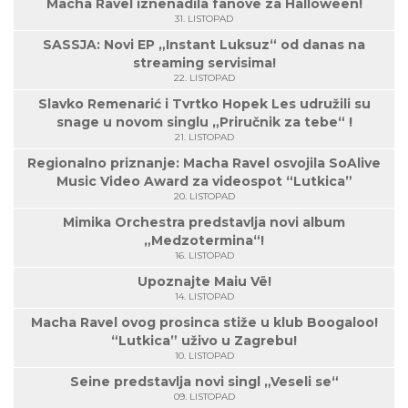
Macha Ravel iznenadila fanove za Halloween!
31. LISTOPAD
SASSJA: Novi EP „Instant Luksuz“ od danas na
streaming servisima!
22. LISTOPAD
Slavko Remenarić i Tvrtko Hopek Les udružili su
snage u novom singlu „Priručnik za tebe“ !
21. LISTOPAD
Regionalno priznanje: Macha Ravel osvojila SoAlive
Music Video Award za videospot “Lutkica”
20. LISTOPAD
Mimika Orchestra predstavlja novi album
„Medzotermina“!
16. LISTOPAD
Upoznajte Maiu Vë!
14. LISTOPAD
Macha Ravel ovog prosinca stiže u klub Boogaloo!
“Lutkica” uživo u Zagrebu!
10. LISTOPAD
Seine predstavlja novi singl „Veseli se“
09. LISTOPAD