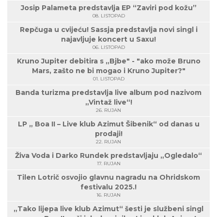
Josip Palameta predstavlja EP “Zaviri pod kožu”
08. LISTOPAD
Repčuga u cvijeću! Sassja predstavlja novi singl i
najavljuje koncert u Saxu!
06. LISTOPAD
Kruno Jupiter debitira s „Bjbe" - "ako može Bruno
Mars, zašto ne bi mogao i Kruno Jupiter?"
01. LISTOPAD
Banda turizma predstavlja live album pod nazivom
„Vintaž live“!
26. RUJAN
LP „ Boa II – Live klub Azimut Šibenik“ od danas u
prodaji!
22. RUJAN
Živa Voda i Darko Rundek predstavljaju „Ogledalo“
17. RUJAN
Tilen Lotrič osvojio glavnu nagradu na Ohridskom
festivalu 2025.!
16. RUJAN
„Tako lijepa live klub Azimut“ šesti je službeni singl