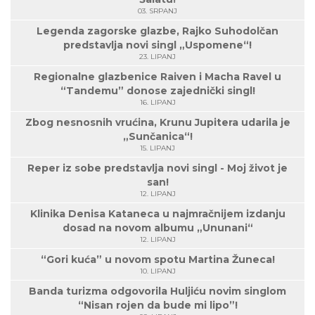
03. SRPANJ
Legenda zagorske glazbe, Rajko Suhodolčan
predstavlja novi singl „Uspomene“!
23. LIPANJ
Regionalne glazbenice Raiven i Macha Ravel u
“Tandemu” donose zajednički singl!
16. LIPANJ
Zbog nesnosnih vrućina, Krunu Jupitera udarila je
„Sunčanica“!
15. LIPANJ
Reper iz sobe predstavlja novi singl - Moj život je
san!
12. LIPANJ
Klinika Denisa Kataneca u najmračnijem izdanju
dosad na novom albumu „Ununani“
12. LIPANJ
“Gori kuća” u novom spotu Martina Žuneca!
10. LIPANJ
Banda turizma odgovorila Huljiću novim singlom
“Nisan rojen da bude mi lipo”!