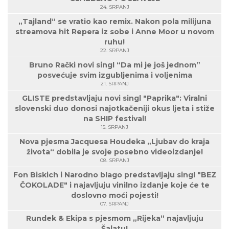
24. SRPANJ
„Tajland“ se vratio kao remix. Nakon pola milijuna
streamova hit Repera iz sobe i Anne Moor u novom
ruhu!
22. SRPANJ
Bruno Rački novi singl “Da mi je još jednom”
posvećuje svim izgubljenima i voljenima
21. SRPANJ
GLISTE predstavljaju novi singl "Paprika": Viralni
slovenski duo donosi najotkačeniji okus ljeta i stiže
na SHIP festival!
15. SRPANJ
Nova pjesma Jacquesa Houdeka „Ljubav do kraja
života“ dobila je svoje posebno videoizdanje!
08. SRPANJ
Fon Biskich i Narodno blago predstavljaju singl "BEZ
ČOKOLADE" i najavljuju vinilno izdanje koje će te
doslovno moći pojesti!
07. SRPANJ
Rundek & Ekipa s pjesmom „Rijeka“ najavljuju
Šalatu!