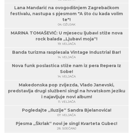
Lana Mandarić na ovogodišnjem Zagrebačkom
festivalu, nastupa s pjesmom "A što ću kada volim
te"!
04. OŽUJAK
MARINA TOMAŠEVIĆ: U mjesecu ljubavi stiže nova
rock balada „Ljubavi moja“!
19. VELJAČA
Banda turizma rasplesala Vintage Industrial Bar!
14. VELJAČA
Nova funk poslastica stiže nam iz pera Repera Iz
Sobe!
14. VELJAČA
Makedonska pop zvijezda, Vlado Janevski,
predstavlja drugi službeni singl na hrvatskom jeziku
i najavljuje novi album!
11. VELJAČA
Pogledajte „Iluzije“ Sandra Bjelanovića!
07. VELJAČA
Pjesma „Škrlak“ novi je singl Kvarteta Gubec!
28. SIJEČANJ