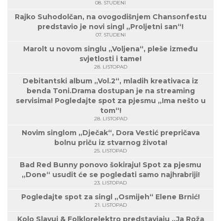
08. STUDENI
Rajko Suhodolčan, na ovogodišnjem Chansonfestu
predstavio je novi singl „Proljetni san“!
07. STUDENI
Marolt u novom singlu „Voljena“, pleše između
svjetlosti i tame!
28. LISTOPAD
Debitantski album „Vol.2“, mladih kreativaca iz
benda Toni.Drama dostupan je na streaming
servisima! Pogledajte spot za pjesmu „Ima nešto u
tom“!
28. LISTOPAD
Novim singlom „Dječak“, Dora Vestić prepričava
bolnu priču iz stvarnog života!
25. LISTOPAD
Bad Red Bunny ponovo šokiraju! Spot za pjesmu
„Done“ usudit će se pogledati samo najhrabriji!
23. LISTOPAD
Pogledajte spot za singl „Osmijeh“ Elene Brnić!
21. LISTOPAD
Kolo Slavuj & Folklorelektro predstavjaju „Ja Roža