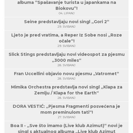
albuma “Spašavanje turista u japankama na
Biokovu”!
04. LIPANJ
Seine predstavljaju novi singl „Gori 2“
29. SVIBANJ
Ljeto je pred vratima, a Reper Iz Sobe nosi „Roze
očale“!
29. SVIBANJ
Slick Stings predstavljaju novi videospot za pjesmu
„3000 miles“
28. SVIBANJ
Fran Uccellini objavio novu pjesmu „Vatromet“
28. SVIBANJ
Mimika Orchestra predstavlja novi singl „Klapa za
Zemlju / Klapa for the Earth“
28. SVIBANJ
DORA VESTIĆ: „Pjesma Fragmenti posvećena je
mom preminulom tati“!
27. SVIBANJ
Boa II - „Sve što imamo (Live klub Azimut)“ novi je
singl s aktualnog albuma „Live klub Azimut