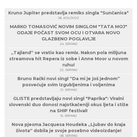
Kruno Jupiter predstavlja remiks singla "Sunčanica"
06. KOLOVOZ
MARKO TOMASOVIĆ NOVIM SINGLOM "TATA MOJ"
ODAJE POČAST SVOM OCU I OTVARA NOVO
GLAZBENO POGLAVLJE
24. SRPANJ
„Tajland“ se vratio kao remix. Nakon pola milijuna
streamova hit Repera iz sobe i Anne Moor u novom
ruhu!
22. SRPANJ
Bruno Rački novi singl “Da mi je još jednom”
posvećuje svim izgubljenima i voljenima
21. SRPANJ
GLISTE predstavljaju novi singl "Paprika": Viralni
slovenski duo donosi najotkačeniji okus ljeta i stiže
na SHIP festival!
15. SRPANJ
Nova pjesma Jacquesa Houdeka „Ljubav do kraja
života“ dobila je svoje posebno videoizdanje!
08. SRPANJ