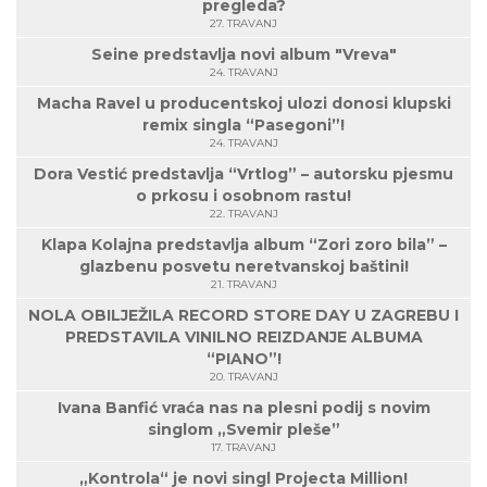
pregleda?
27. TRAVANJ
Seine predstavlja novi album "Vreva"
24. TRAVANJ
Macha Ravel u producentskoj ulozi donosi klupski
remix singla “Pasegoni”!
24. TRAVANJ
Dora Vestić predstavlja “Vrtlog” – autorsku pjesmu
o prkosu i osobnom rastu!
22. TRAVANJ
Klapa Kolajna predstavlja album “Zori zoro bila” –
glazbenu posvetu neretvanskoj baštini!
21. TRAVANJ
NOLA OBILJEŽILA RECORD STORE DAY U ZAGREBU I
PREDSTAVILA VINILNO REIZDANJE ALBUMA
“PIANO”!
20. TRAVANJ
Ivana Banfić vraća nas na plesni podij s novim
singlom „Svemir pleše”
17. TRAVANJ
„Kontrola“ je novi singl Projecta Million!