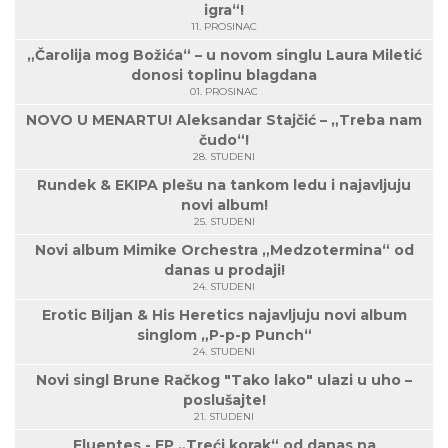
igra“!
11. PROSINAC
„Čarolija mog Božića“ – u novom singlu Laura Miletić
donosi toplinu blagdana
01. PROSINAC
NOVO U MENARTU! Aleksandar Stajčić – „Treba nam
čudo“!
28. STUDENI
Rundek & EKIPA plešu na tankom ledu i najavljuju
novi album!
25. STUDENI
Novi album Mimike Orchestra „Medzotermina“ od
danas u prodaji!
24. STUDENI
Erotic Biljan & His Heretics najavljuju novi album
singlom „P-p-p Punch“
24. STUDENI
Novi singl Brune Račkog "Tako lako" ulazi u uho –
poslušajte!
21. STUDENI
Fluentes - EP „Treći korak“ od danas na