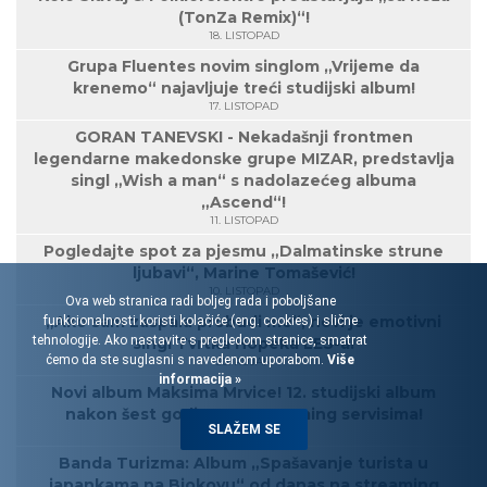
(TonZa Remix)“!
18. LISTOPAD
Grupa Fluentes novim singlom „Vrijeme da
krenemo“ najavljuje treći studijski album!
17. LISTOPAD
GORAN TANEVSKI - Nekadašnji frontmen
legendarne makedonske grupe MIZAR, predstavlja
singl „Wish a man“ s nadolazećeg albuma
„Ascend“!
11. LISTOPAD
Pogledajte spot za pjesmu „Dalmatinske strune
ljubavi“, Marine Tomašević!
10. LISTOPAD
Ova web stranica radi boljeg rada i poboljšane
„Ako sam zaspala probudi me“, novi je emotivni
funkcionalnosti koristi kolačiće (eng. cookies) i slične
tehnologije. Ako nastavite s pregledom stranice, smatrat
singl Tvrtka Hopeka LES-a!
ćemo da ste suglasni s navedenom uporabom.
Više
30. RUJAN
informacija »
Novi album Maksima Mrvice! 12. studijski album
nakon šest godina, na streaming servisima!
SLAŽEM SE
27. RUJAN
Banda Turizma: Album „Spašavanje turista u
japankama na Biokovu“ od danas na streaming