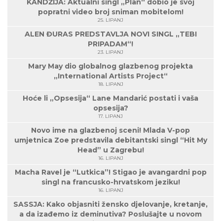
KANDŽIJA: Aktualni singl „Plan“ dobio je svoj
popratni video broj sniman mobitelom!
25. LIPANJ
ALEN ĐURAS PREDSTAVLJA NOVI SINGL „TEBI
PRIPADAM“!
23. LIPANJ
Mary May dio globalnog glazbenog projekta
„International Artists Project“
18. LIPANJ
Hoće li „Opsesija“ Lane Mandarić postati i vaša
opsesija?
17. LIPANJ
Novo ime na glazbenoj sceni! Mlada V-pop
umjetnica Zoe predstavila debitantski singl “Hit My
Head” u Zagrebu!
16. LIPANJ
Macha Ravel je “Lutkica”! Stigao je avangardni pop
singl na francusko-hrvatskom jeziku!
16. LIPANJ
SASSJA: Kako objasniti žensko djelovanje, kretanje,
a da izađemo iz deminutiva? Poslušajte u novom