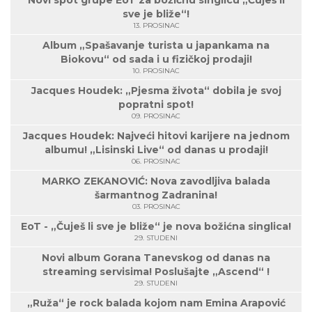
sve je bliže“!
13. PROSINAC
Album „Spašavanje turista u japankama na
Biokovu“ od sada i u fizičkoj prodaji!
10. PROSINAC
Jacques Houdek: „Pjesma života“ dobila je svoj
popratni spot!
09. PROSINAC
Jacques Houdek: Najveći hitovi karijere na jednom
albumu! „Lisinski Live“ od danas u prodaji!
06. PROSINAC
MARKO ZEKANOVIĆ: Nova zavodljiva balada
šarmantnog Zadranina!
03. PROSINAC
EoT - „Čuješ li sve je bliže“ je nova božićna singlica!
29. STUDENI
Novi album Gorana Tanevskog od danas na
streaming servisima! Poslušajte „Ascend“ !
29. STUDENI
„Ruža“ je rock balada kojom nam Emina Arapović