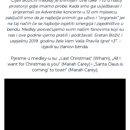
“Cijeli Božićni medley je snimljen “one take” i to u našoj
prostoriji gdje imamo probe. Kada smo ga uvježbavali i
pripremali za Adventske koncerte u 12-om mjesecu,
zaključili smo da je najbolje snimiti ga uživo i “organski” jer
na taj način će se najbolje osjetiti sinergija i zajedništvo u
bendu. Medley posvećujemo svim našim fanovima koji su
nas i ove godine vjerno pratili i podržavali. Sretan Božić i
uspješnu 2019. godinu žele Vam Vaša Pravila Igre! <3”. –
izjavili su članovi benda.
Pjesme u medley-u su: „Last Christmas“ (Wham), „All I
want for Christmas is you“ (Mariah Carey) i „Santa Claus is
coming’ to town“ (Mariah Carey);