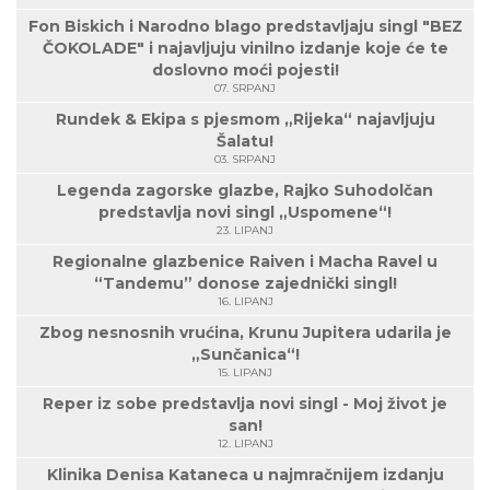
Fon Biskich i Narodno blago predstavljaju singl "BEZ
ČOKOLADE" i najavljuju vinilno izdanje koje će te
doslovno moći pojesti!
07. SRPANJ
Rundek & Ekipa s pjesmom „Rijeka“ najavljuju
Šalatu!
03. SRPANJ
Legenda zagorske glazbe, Rajko Suhodolčan
predstavlja novi singl „Uspomene“!
23. LIPANJ
Regionalne glazbenice Raiven i Macha Ravel u
“Tandemu” donose zajednički singl!
16. LIPANJ
Zbog nesnosnih vrućina, Krunu Jupitera udarila je
„Sunčanica“!
15. LIPANJ
Reper iz sobe predstavlja novi singl - Moj život je
san!
12. LIPANJ
Klinika Denisa Kataneca u najmračnijem izdanju