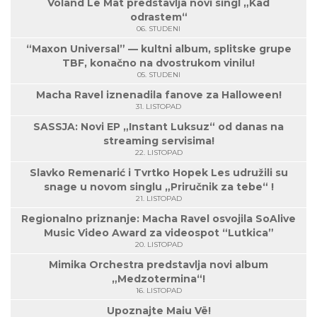
Voland Le Mat predstavlja novi singl „Kad
odrastem“
06. STUDENI
“Maxon Universal” — kultni album, splitske grupe
TBF, konačno na dvostrukom vinilu!
05. STUDENI
Macha Ravel iznenadila fanove za Halloween!
31. LISTOPAD
SASSJA: Novi EP „Instant Luksuz“ od danas na
streaming servisima!
22. LISTOPAD
Slavko Remenarić i Tvrtko Hopek Les udružili su
snage u novom singlu „Priručnik za tebe“ !
21. LISTOPAD
Regionalno priznanje: Macha Ravel osvojila SoAlive
Music Video Award za videospot “Lutkica”
20. LISTOPAD
Mimika Orchestra predstavlja novi album
„Medzotermina“!
16. LISTOPAD
Upoznajte Maiu Vë!