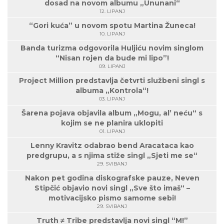
dosad na novom albumu „Ununani“
12. LIPANJ
“Gori kuća” u novom spotu Martina Žuneca!
10. LIPANJ
Banda turizma odgovorila Huljiću novim singlom
“Nisan rojen da bude mi lipo”!
09. LIPANJ
Project Million predstavlja četvrti službeni singl s
albuma „Kontrola“!
03. LIPANJ
Šarena pojava objavila album „Mogu, al’ neću“ s
kojim se ne planira uklopiti
01. LIPANJ
Lenny Kravitz odabrao bend Aracataca kao
predgrupu, a s njima stiže singl „Sjeti me se“
29. SVIBANJ
Nakon pet godina diskografske pauze, Neven
Stipčić objavio novi singl „Sve što imaš“ –
motivacijsko pismo samome sebi!
29. SVIBANJ
Truth ≠ Tribe predstavlja novi singl “M!”