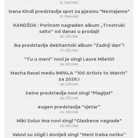
13. TRAVANJ
Ivana Kindl predstavlja spot za pjesmu "Nestajemo"
10. TRAVANJ
KANDŽIJA : Porinom nagrađen album „Trostruki
salto“ od danas u prodaji!
30. OŽUJAK
Ika predstavlja debitantski album “Zadnji dan”!
27. OŽUJAK
“Tu u meni” novi je singl Laure Miletić!
26. OŽUJAK
Macha Ravel među IMPALA “100 Artists to Watch”
za 2026.!
26. OŽUJAK
Seine predstavlja novi singl "Plagijat"
26. OŽUJAK
eugen predstavlja “vjetar”
24. OŽUJAK
Miki Solus ima novi singl "Glazbene nagrade"
20. OŽUJAK
Valovi su stigli i donijeli singl “Meni treba netko”