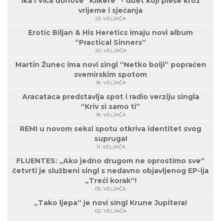
Ika i Vića donose "Klikere" - duet koji pleše kroz
vrijeme i sjećanja
23. VELJAČA
Erotic Biljan & His Heretics imaju novi album
“Practical Sinners“
20. VELJAČA
Martin Žunec ima novi singl “Netko bolji” popraćen
svemirskim spotom
18. VELJAČA
Aracataca predstavlja spot i radio verziju singla
“Kriv si samo ti”
18. VELJAČA
REMI u novom seksi spotu otkriva identitet svog
supruga!
11. VELJAČA
FLUENTES: „Ako jedno drugom ne oprostimo sve“
četvrti je službeni singl s nedavno objavljenog EP-ija
„Treći korak“!
05. VELJAČA
„Tako ljepa“ je novi singl Krune Jupitera!
02. VELJAČA