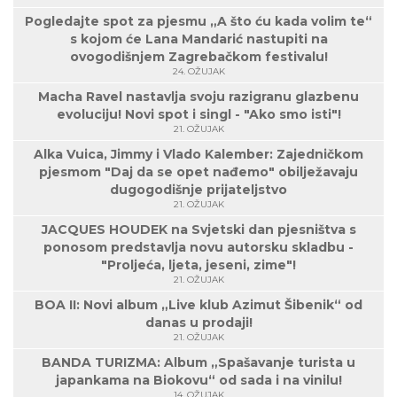
Pogledajte spot za pjesmu „A što ću kada volim te“
s kojom će Lana Mandarić nastupiti na
ovogodišnjem Zagrebačkom festivalu!
24. OŽUJAK
Macha Ravel nastavlja svoju razigranu glazbenu
evoluciju! Novi spot i singl - "Ako smo isti"!
21. OŽUJAK
Alka Vuica, Jimmy i Vlado Kalember: Zajedničkom
pjesmom "Daj da se opet nađemo" obilježavaju
dugogodišnje prijateljstvo
21. OŽUJAK
JACQUES HOUDEK na Svjetski dan pjesništva s
ponosom predstavlja novu autorsku skladbu -
"Proljeća, ljeta, jeseni, zime"!
21. OŽUJAK
BOA II: Novi album „Live klub Azimut Šibenik“ od
danas u prodaji!
21. OŽUJAK
BANDA TURIZMA: Album „Spašavanje turista u
japankama na Biokovu“ od sada i na vinilu!
14. OŽUJAK