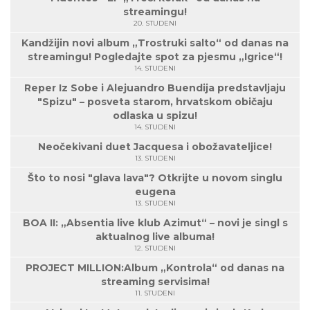
streamingu!
20. STUDENI
Kandžijin novi album „Trostruki salto“ od danas na
streamingu! Pogledajte spot za pjesmu „Igrice“!
14. STUDENI
Reper Iz Sobe i Alejuandro Buendija predstavljaju
"Spizu" – posveta starom, hrvatskom običaju
odlaska u spizu!
14. STUDENI
Neočekivani duet Jacquesa i obožavateljice!
13. STUDENI
Što to nosi "glava lava"? Otkrijte u novom singlu
eugena
13. STUDENI
BOA II: „Absentia live klub Azimut“ – novi je singl s
aktualnog live albuma!
12. STUDENI
PROJECT MILLION:Album „Kontrola“ od danas na
streaming servisima!
11. STUDENI