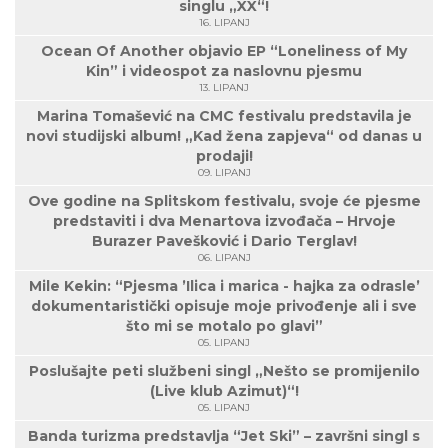
singlu „XX“!
16. LIPANJ
Ocean Of Another objavio EP “Loneliness of My
Kin” i videospot za naslovnu pjesmu
13. LIPANJ
Marina Tomašević na CMC festivalu predstavila je
novi studijski album! „Kad žena zapjeva“ od danas u
prodaji!
09. LIPANJ
Ove godine na Splitskom festivalu, svoje će pjesme
predstaviti i dva Menartova izvođača – Hrvoje
Burazer Pavešković i Dario Terglav!
06. LIPANJ
Mile Kekin: “Pjesma ’Ilica i marica - hajka za odrasle’
dokumentaristički opisuje moje privođenje ali i sve
što mi se motalo po glavi”
05. LIPANJ
Poslušajte peti službeni singl „Nešto se promijenilo
(Live klub Azimut)“!
05. LIPANJ
Banda turizma predstavlja “Jet Ski” – završni singl s