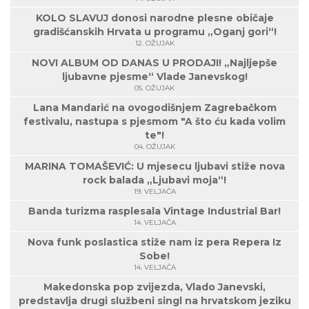
KOLO SLAVUJ donosi narodne plesne običaje
gradišćanskih Hrvata u programu „Oganj gori“!
12. OŽUJAK
NOVI ALBUM OD DANAS U PRODAJI! „Najljepše
ljubavne pjesme“ Vlade Janevskog!
05. OŽUJAK
Lana Mandarić na ovogodišnjem Zagrebačkom
festivalu, nastupa s pjesmom "A što ću kada volim
te"!
04. OŽUJAK
MARINA TOMAŠEVIĆ: U mjesecu ljubavi stiže nova
rock balada „Ljubavi moja“!
19. VELJAČA
Banda turizma rasplesala Vintage Industrial Bar!
14. VELJAČA
Nova funk poslastica stiže nam iz pera Repera Iz
Sobe!
14. VELJAČA
Makedonska pop zvijezda, Vlado Janevski,
predstavlja drugi službeni singl na hrvatskom jeziku