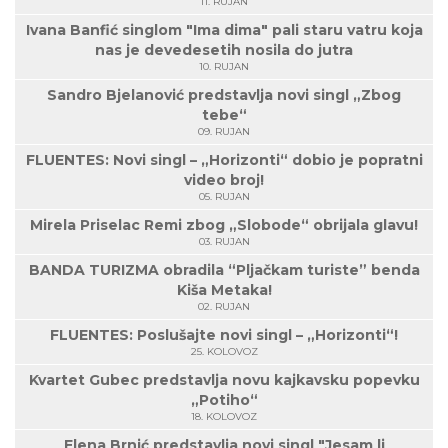
11. RUJAN
Ivana Banfić singlom "Ima dima" pali staru vatru koja
nas je devedesetih nosila do jutra
10. RUJAN
Sandro Bjelanović predstavlja novi singl „Zbog
tebe“
09. RUJAN
FLUENTES: Novi singl – „Horizonti“ dobio je popratni
video broj!
05. RUJAN
Mirela Priselac Remi zbog „Slobode“ obrijala glavu!
03. RUJAN
BANDA TURIZMA obradila “Pljačkam turiste” benda
Kiša Metaka!
02. RUJAN
FLUENTES: Poslušajte novi singl – „Horizonti“!
25. KOLOVOZ
Kvartet Gubec predstavlja novu kajkavsku popevku
„Potiho“
18. KOLOVOZ
Elena Brnić predstavlja novi singl "Jesam li