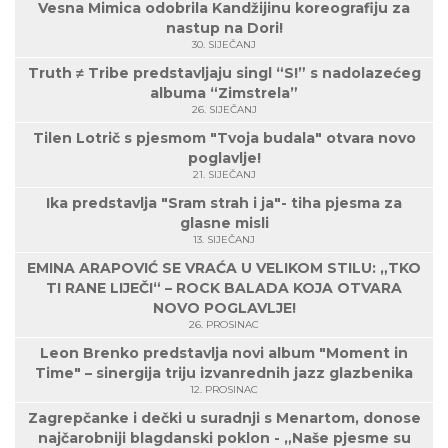
Vesna Mimica odobrila Kandžijinu koreografiju za
nastup na Dori!
30. SIJEČANJ
Truth ≠ Tribe predstavljaju singl “S!” s nadolazećeg
albuma “Zimstrela”
26. SIJEČANJ
Tilen Lotrič s pjesmom "Tvoja budala" otvara novo
poglavlje!
21. SIJEČANJ
Ika predstavlja "Sram strah i ja"- tiha pjesma za
glasne misli
13. SIJEČANJ
EMINA ARAPOVIĆ SE VRAĆA U VELIKOM STILU: „TKO
TI RANE LIJEČI“ – ROCK BALADA KOJA OTVARA
NOVO POGLAVLJE!
26. PROSINAC
Leon Brenko predstavlja novi album "Moment in
Time" – sinergija triju izvanrednih jazz glazbenika
12. PROSINAC
Zagrepčanke i dečki u suradnji s Menartom, donose
najčarobniji blagdanski poklon - „Naše pjesme su