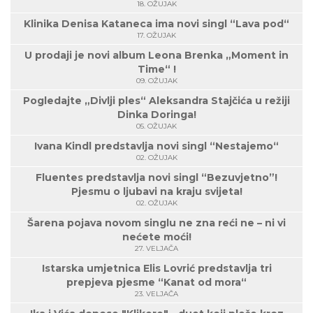
18. OŽUJAK
Klinika Denisa Kataneca ima novi singl “Lava pod“
17. OŽUJAK
U prodaji je novi album Leona Brenka „Moment in
Time“ !
09. OŽUJAK
Pogledajte „Divlji ples“ Aleksandra Stajčića u režiji
Dinka Doringa!
05. OŽUJAK
Ivana Kindl predstavlja novi singl “Nestajemo“
02. OŽUJAK
Fluentes predstavlja novi singl “Bezuvjetno”!
Pjesmu o ljubavi na kraju svijeta!
02. OŽUJAK
Šarena pojava novom singlu ne zna reći ne – ni vi
nećete moći!
27. VELJAČA
Istarska umjetnica Elis Lovrić predstavlja tri
prepjeva pjesme “Kanat od mora“
23. VELJAČA