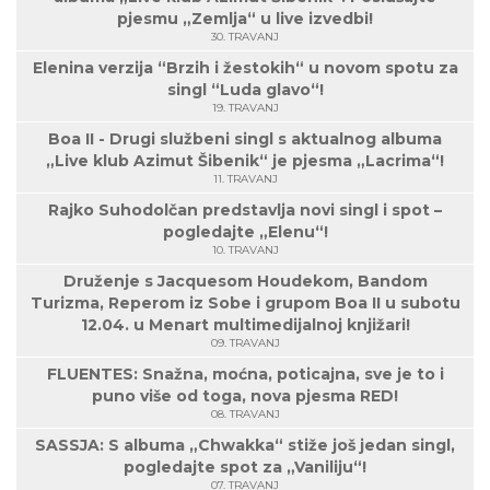
pjesmu „Zemlja“ u live izvedbi!
30. TRAVANJ
Elenina verzija “Brzih i žestokih“ u novom spotu za
singl “Luda glavo“!
19. TRAVANJ
Boa II - Drugi službeni singl s aktualnog albuma
„Live klub Azimut Šibenik“ je pjesma „Lacrima“!
11. TRAVANJ
Rajko Suhodolčan predstavlja novi singl i spot –
pogledajte „Elenu“!
10. TRAVANJ
Druženje s Jacquesom Houdekom, Bandom
Turizma, Reperom iz Sobe i grupom Boa II u subotu
12.04. u Menart multimedijalnoj knjižari!
09. TRAVANJ
FLUENTES: Snažna, moćna, poticajna, sve je to i
puno više od toga, nova pjesma RED!
08. TRAVANJ
SASSJA: S albuma „Chwakka“ stiže još jedan singl,
pogledajte spot za „Vaniliju“!
07. TRAVANJ