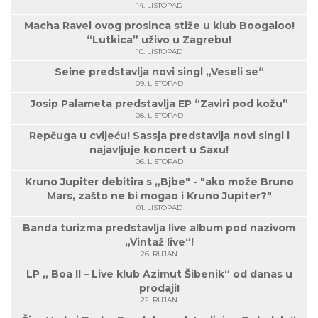
14. LISTOPAD
Macha Ravel ovog prosinca stiže u klub Boogaloo!
“Lutkica” uživo u Zagrebu!
10. LISTOPAD
Seine predstavlja novi singl „Veseli se“
09. LISTOPAD
Josip Palameta predstavlja EP “Zaviri pod kožu”
08. LISTOPAD
Repčuga u cvijeću! Sassja predstavlja novi singl i
najavljuje koncert u Saxu!
06. LISTOPAD
Kruno Jupiter debitira s „Bjbe" - "ako može Bruno
Mars, zašto ne bi mogao i Kruno Jupiter?"
01. LISTOPAD
Banda turizma predstavlja live album pod nazivom
„Vintaž live“!
26. RUJAN
LP „ Boa II – Live klub Azimut Šibenik“ od danas u
prodaji!
22. RUJAN