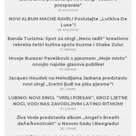
prespavala"
18. KOLOVOZ
NOVI ALBUM MACHE RAVEL! Poslušajte „Lutkica De
Luxe“!
06. KOLOVOZ
Banda Turizma: Spot za singl „Neću radit“ kreativno
rekreira četiri kultna spota Kuzme i Shake Zulu!
11. SRPANJ
Hrvoje Burazer Pavešković s pjesmom „Moje misto“
osvojio najviše glasova publike!
07. SRPANJ
Jacques Houdek na Melodijama Jadrana predstavio
novi singl „Sretni ljudi ne pišu pjesme“!
30. LIPANJ
LUBINO: NOVI SINGL “VRELI PIJESAK“, KROZ LJETNE
NOĆI, VODI NAS ZAVODLJIVIM LATINO RITMOM!
27. LIPANJ
Živa Voda predstavila album „Angel’s Breath
de/re/konstrukt“ u Novom Sadu i Beogradu!
26. LIPANJ