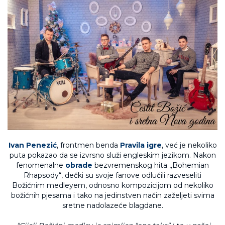
Ivan Penezić
, frontmen benda
Pravila igre
, već je nekoliko
puta pokazao da se izvrsno služi engleskim jezikom. Nakon
fenomenalne
obrade
bezvremenskog hita „Bohemian
Rhapsody“, dečki su svoje fanove odlučili razveseliti
Božićnim medleyem, odnosno kompozicijom od nekoliko
božićnih pjesama i tako na jedinstven način zaželjeti svima
sretne nadolazeće blagdane.