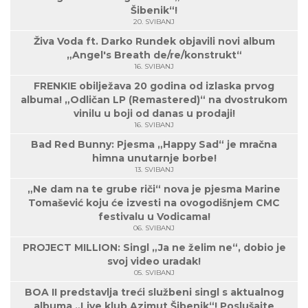
Šibenik“!
20. SVIBANJ
Živa Voda ft. Darko Rundek objavili novi album
„Angel's Breath de/re/konstrukt“
16. SVIBANJ
FRENKIE obilježava 20 godina od izlaska prvog
albuma! „Odličan LP (Remastered)“ na dvostrukom
vinilu u boji od danas u prodaji!
16. SVIBANJ
Bad Red Bunny: Pjesma „Happy Sad“ je mračna
himna unutarnje borbe!
13. SVIBANJ
„Ne dam na te grube riči“ nova je pjesma Marine
Tomašević koju će izvesti na ovogodišnjem CMC
festivalu u Vodicama!
06. SVIBANJ
PROJECT MILLION: Singl „Ja ne želim ne“, dobio je
svoj video uradak!
05. SVIBANJ
BOA II predstavlja treći službeni singl s aktualnog
albuma „Live klub Azimut Šibenik“! Poslušajte