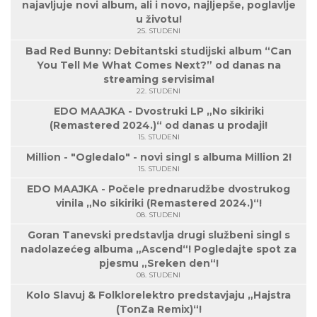
najavljuje novi album, ali i novo, najljepše, poglavlje
u životu!
25. STUDENI
Bad Red Bunny: Debitantski studijski album “Can
You Tell Me What Comes Next?” od danas na
streaming servisima!
22. STUDENI
EDO MAAJKA - Dvostruki LP „No sikiriki
(Remastered 2024.)“ od danas u prodaji!
15. STUDENI
Million - "Ogledalo" - novi singl s albuma Million 2!
15. STUDENI
EDO MAAJKA - Počele prednarudžbe dvostrukog
vinila „No sikiriki (Remastered 2024.)“!
08. STUDENI
Goran Tanevski predstavlja drugi službeni singl s
nadolazećeg albuma „Ascend“! Pogledajte spot za
pjesmu „Sreken den“!
08. STUDENI
Kolo Slavuj & Folklorelektro predstavjaju „Hajstra
(TonZa Remix)“!