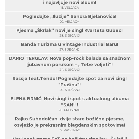
i najavljuje novi album!
11. VELJAČA
Pogledajte „Iluzije“ Sandra Bjelanovića!
07. VELJAČA
Pjesma „Škrlak“ novi je singl Kvarteta Gubec!
28. SIJEČANJ
Banda Turizma u Vintage Industrial Baru!
27. SIJEČANJ
DARIO TERGLAV: Nova pop-rock balada sa snažnom
ljubavnom porukom – „Tebe voljeti“!
24. SIJEČANJ
Sassja feat.Tendo! Pogledajte spot za novi singl
"Prašina"!
20. SIJEČANJ
ELENA BRNIĆ: Novi singl i spot s aktualnog albuma
“SAN“ !
26. PROSINAC
Rajko Suhodolčan, dvije stare božićne pjesme,
osvježio je prekrasnim blagdanskim spotovima!
17. PROSINAC
Novi spot grupe EoT za božićnu singlicu „Čuješ li