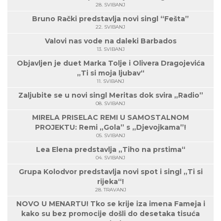
28. SVIBANJ
Bruno Rački predstavlja novi singl “Fešta”
22. SVIBANJ
Valovi nas vode na daleki Barbados
13. SVIBANJ
Objavljen je duet Marka Tolje i Olivera Dragojevića
„Ti si moja ljubav“
11. SVIBANJ
Zaljubite se u novi singl Meritas dok svira „Radio”
08. SVIBANJ
MIRELA PRISELAC REMI U SAMOSTALNOM
PROJEKTU: Remi „Gola” s „Djevojkama”!
05. SVIBANJ
Lea Elena predstavlja „Tiho na prstima“
04. SVIBANJ
Grupa Kolodvor predstavlja novi spot i singl „Ti si
rijeka“!
28. TRAVANJ
NOVO U MENARTU! Tko se krije iza imena Fameja i
kako su bez promocije došli do desetaka tisuća