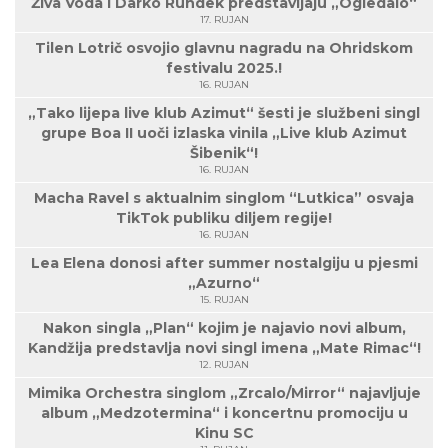
Živa Voda i Darko Rundek predstavljaju „Ogledalo“
17. RUJAN
Tilen Lotrič osvojio glavnu nagradu na Ohridskom
festivalu 2025.!
16. RUJAN
„Tako lijepa live klub Azimut“ šesti je službeni singl
grupe Boa II uoči izlaska vinila „Live klub Azimut
Šibenik“!
16. RUJAN
Macha Ravel s aktualnim singlom “Lutkica” osvaja
TikTok publiku diljem regije!
16. RUJAN
Lea Elena donosi after summer nostalgiju u pjesmi
„Azurno“
15. RUJAN
Nakon singla „Plan“ kojim je najavio novi album,
Kandžija predstavlja novi singl imena „Mate Rimac“!
12. RUJAN
Mimika Orchestra singlom „Zrcalo/Mirror“ najavljuje
album „Medzotermina“ i koncertnu promociju u
Kinu SC