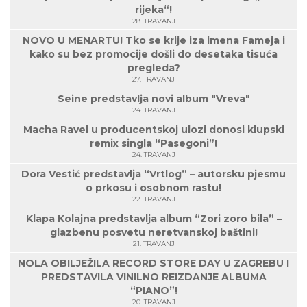
rijeka“!
28. TRAVANJ
NOVO U MENARTU! Tko se krije iza imena Fameja i
kako su bez promocije došli do desetaka tisuća
pregleda?
27. TRAVANJ
Seine predstavlja novi album "Vreva"
24. TRAVANJ
Macha Ravel u producentskoj ulozi donosi klupski
remix singla “Pasegoni”!
24. TRAVANJ
Dora Vestić predstavlja “Vrtlog” – autorsku pjesmu
o prkosu i osobnom rastu!
22. TRAVANJ
Klapa Kolajna predstavlja album “Zori zoro bila” –
glazbenu posvetu neretvanskoj baštini!
21. TRAVANJ
NOLA OBILJEŽILA RECORD STORE DAY U ZAGREBU I
PREDSTAVILA VINILNO REIZDANJE ALBUMA
“PIANO”!
20. TRAVANJ