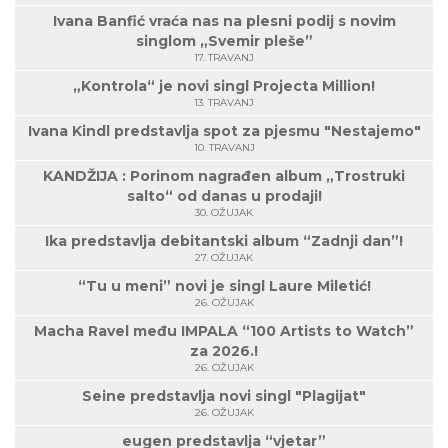
Ivana Banfić vraća nas na plesni podij s novim
singlom „Svemir pleše”
17. TRAVANJ
„Kontrola“ je novi singl Projecta Million!
13. TRAVANJ
Ivana Kindl predstavlja spot za pjesmu "Nestajemo"
10. TRAVANJ
KANDŽIJA : Porinom nagrađen album „Trostruki
salto“ od danas u prodaji!
30. OŽUJAK
Ika predstavlja debitantski album “Zadnji dan”!
27. OŽUJAK
“Tu u meni” novi je singl Laure Miletić!
26. OŽUJAK
Macha Ravel među IMPALA “100 Artists to Watch”
za 2026.!
26. OŽUJAK
Seine predstavlja novi singl "Plagijat"
26. OŽUJAK
eugen predstavlja “vjetar”