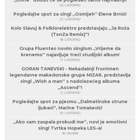
„Done“ usudit će se pogledati samo najhrabriji!
23. LISTOPAD
Pogledajte spot za singl „Osmijeh“ Elene Brnić!
21. LISTOPAD
Kolo Slavuj & Folklorelektro predstavjaju „Ja Roža
(TonZa Remix)“!
18. LISTOPAD
Grupa Fluentes novim singlom „Vrijeme da
krenemo“ najavljuje treći studijski album!
17. LISTOPAD
GORAN TANEVSKI - Nekadašnji frontmen
legendarne makedonske grupe MIZAR, predstavlja
singl „Wish a man“ s nadolazećeg albuma
„Ascend“!
11. LISTOPAD
Pogledajte spot za pjesmu „Dalmatinske strune
ljubavi“, Marine Tomašević!
10. LISTOPAD
„Ako sam zaspala probudi me“, novi je emotivni
singl Tvrtka Hopeka LES-a!
30. RUJAN