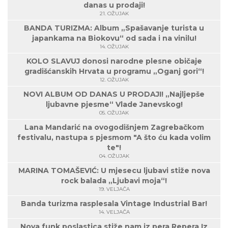
danas u prodaji!
21. OŽUJAK
BANDA TURIZMA: Album „Spašavanje turista u
japankama na Biokovu“ od sada i na vinilu!
14. OŽUJAK
KOLO SLAVUJ donosi narodne plesne običaje
gradišćanskih Hrvata u programu „Oganj gori“!
12. OŽUJAK
NOVI ALBUM OD DANAS U PRODAJI! „Najljepše
ljubavne pjesme“ Vlade Janevskog!
05. OŽUJAK
Lana Mandarić na ovogodišnjem Zagrebačkom
festivalu, nastupa s pjesmom "A što ću kada volim
te"!
04. OŽUJAK
MARINA TOMAŠEVIĆ: U mjesecu ljubavi stiže nova
rock balada „Ljubavi moja“!
19. VELJAČA
Banda turizma rasplesala Vintage Industrial Bar!
14. VELJAČA
Nova funk poslastica stiže nam iz pera Repera Iz