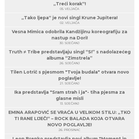
„Treći korak“!
05. VELJAČA
„Tako ljepa“ je novi singl Krune Jupitera!
02. VELJAČA
Vesna Mimica odobrila Kandžijinu koreografiju za
nastup na Dori!
30. SIJEČANJ
Truth ≠ Tribe predstavljaju singl “S!” s nadolazećeg
albuma “Zimstrela”
26. SIJEČANJ
Tilen Lotrič s pjesmom "Tvoja budala" otvara novo
poglavlje!
21. SIJEČANJ
Ika predstavlja "Sram strah i ja"- tiha pjesma za
glasne misli
13. SIJEČANJ
EMINA ARAPOVIĆ SE VRAĆA U VELIKOM STILU: „TKO
TI RANE LIJEČI“ – ROCK BALADA KOJA OTVARA
NOVO POGLAVLJE!
26. PROSINAC
Leon Brenko predstavlja novi album "Moment in