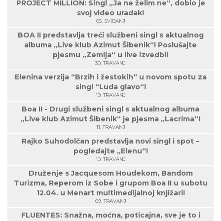
PROJECT MILLION: Singl „Ja ne želim ne“, dobio je
svoj video uradak!
05. SVIBANJ
BOA II predstavlja treći službeni singl s aktualnog
albuma „Live klub Azimut Šibenik“! Poslušajte
pjesmu „Zemlja“ u live izvedbi!
30. TRAVANJ
Elenina verzija “Brzih i žestokih“ u novom spotu za
singl “Luda glavo“!
19. TRAVANJ
Boa II - Drugi službeni singl s aktualnog albuma
„Live klub Azimut Šibenik“ je pjesma „Lacrima“!
11. TRAVANJ
Rajko Suhodolčan predstavlja novi singl i spot –
pogledajte „Elenu“!
10. TRAVANJ
Druženje s Jacquesom Houdekom, Bandom
Turizma, Reperom iz Sobe i grupom Boa II u subotu
12.04. u Menart multimedijalnoj knjižari!
09. TRAVANJ
FLUENTES: Snažna, moćna, poticajna, sve je to i