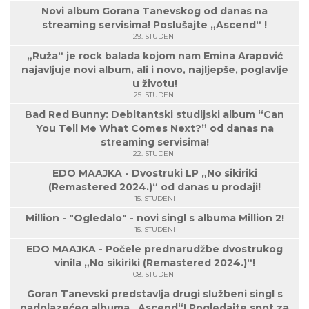
Novi album Gorana Tanevskog od danas na
streaming servisima! Poslušajte „Ascend“ !
29. STUDENI
„Ruža“ je rock balada kojom nam Emina Arapović
najavljuje novi album, ali i novo, najljepše, poglavlje
u životu!
25. STUDENI
Bad Red Bunny: Debitantski studijski album “Can
You Tell Me What Comes Next?” od danas na
streaming servisima!
22. STUDENI
EDO MAAJKA - Dvostruki LP „No sikiriki
(Remastered 2024.)“ od danas u prodaji!
15. STUDENI
Million - "Ogledalo" - novi singl s albuma Million 2!
15. STUDENI
EDO MAAJKA - Počele prednarudžbe dvostrukog
vinila „No sikiriki (Remastered 2024.)“!
08. STUDENI
Goran Tanevski predstavlja drugi službeni singl s
nadolazećeg albuma „Ascend“! Pogledajte spot za