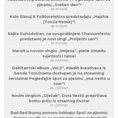
pjesmu „Sreken den“!
08. STUDENI
Kolo Slavuj & Folklorelektro predstavjaju „Hajstra
(TonZa Remix)“!
08. STUDENI
Rajko Suhodolčan, na ovogodišnjem Chansonfestu
predstavio je novi singl „Proljetni san“!
07. STUDENI
Marolt u novom singlu „Voljena“, pleše između
svjetlosti i tame!
28. LISTOPAD
Debitantski album „Vol.2“, mladih kreativaca iz
benda Toni.Drama dostupan je na streaming
servisima! Pogledajte spot za pjesmu „Ima nešto u
tom“!
28. LISTOPAD
Novim singlom „Dječak“, Dora Vestić prepričava
bolnu priču iz stvarnog života!
25. LISTOPAD
Bad Red Bunny ponovo šokiraju! Spot za pjesmu