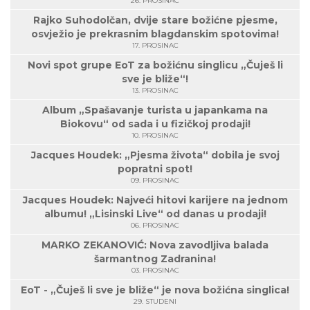
26. PROSINAC
Rajko Suhodolčan, dvije stare božićne pjesme,
osvježio je prekrasnim blagdanskim spotovima!
17. PROSINAC
Novi spot grupe EoT za božićnu singlicu „Čuješ li
sve je bliže“!
13. PROSINAC
Album „Spašavanje turista u japankama na
Biokovu“ od sada i u fizičkoj prodaji!
10. PROSINAC
Jacques Houdek: „Pjesma života“ dobila je svoj
popratni spot!
09. PROSINAC
Jacques Houdek: Najveći hitovi karijere na jednom
albumu! „Lisinski Live“ od danas u prodaji!
06. PROSINAC
MARKO ZEKANOVIĆ: Nova zavodljiva balada
šarmantnog Zadranina!
03. PROSINAC
EoT - „Čuješ li sve je bliže“ je nova božićna singlica!
29. STUDENI