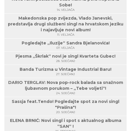
Sobe!
14. VELJAČA
Makedonska pop zvijezda, Vlado Janevski,
predstavlja drugi službeni singl na hrvatskom jeziku
i najavljuje novi album!
11. VELJAČA
Pogledajte „Iluzije“ Sandra Bjelanovića!
07. VELJAČA
Pjesma „Škrlak“ novi je singl Kvarteta Gubec!
28. SIJEČANJ
Banda Turizma u Vintage Industrial Baru!
27. SIJEČANJ
DARIO TERGLAV: Nova pop-rock balada sa snažnom
ljubavnom porukom – „Tebe voljeti“!
24. SIJEČANJ
Sassja feat.Tendo! Pogledajte spot za novi singl
"Prašina"!
20. SIJEČANJ
ELENA BRNIĆ: Novi singl i spot s aktualnog albuma
“SAN“ !