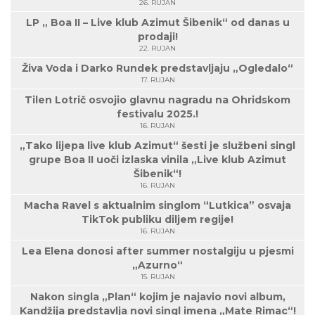
26. RUJAN
LP „ Boa II – Live klub Azimut Šibenik“ od danas u
prodaji!
22. RUJAN
Živa Voda i Darko Rundek predstavljaju „Ogledalo“
17. RUJAN
Tilen Lotrič osvojio glavnu nagradu na Ohridskom
festivalu 2025.!
16. RUJAN
„Tako lijepa live klub Azimut“ šesti je službeni singl
grupe Boa II uoči izlaska vinila „Live klub Azimut
Šibenik“!
16. RUJAN
Macha Ravel s aktualnim singlom “Lutkica” osvaja
TikTok publiku diljem regije!
16. RUJAN
Lea Elena donosi after summer nostalgiju u pjesmi
„Azurno“
15. RUJAN
Nakon singla „Plan“ kojim je najavio novi album,
Kandžija predstavlja novi singl imena „Mate Rimac“!