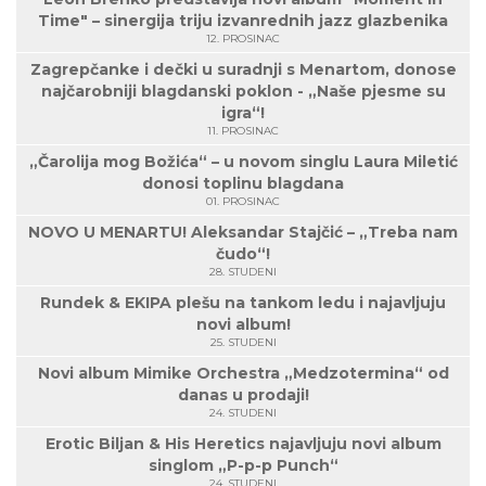
Time" – sinergija triju izvanrednih jazz glazbenika
12. PROSINAC
Zagrepčanke i dečki u suradnji s Menartom, donose
najčarobniji blagdanski poklon - „Naše pjesme su
igra“!
11. PROSINAC
„Čarolija mog Božića“ – u novom singlu Laura Miletić
donosi toplinu blagdana
01. PROSINAC
NOVO U MENARTU! Aleksandar Stajčić – „Treba nam
čudo“!
28. STUDENI
Rundek & EKIPA plešu na tankom ledu i najavljuju
novi album!
25. STUDENI
Novi album Mimike Orchestra „Medzotermina“ od
danas u prodaji!
24. STUDENI
Erotic Biljan & His Heretics najavljuju novi album
singlom „P-p-p Punch“
24. STUDENI