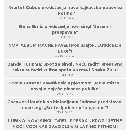
Kvartet Gubec predstavlja novu kajkavsku popevku
„Potiho“
18. KOLOVOZ
Elena Brnić predstavlja novi singl "Jesam li
prespavala"
18. KOLOVOZ
NOVI ALBUM MACHE RAVEL! Poslušajte „Lutkica De
Luxe“!
06. KOLOVOZ
Banda Turizma: Spot za singl „Neću radit“ kreativno
rekreira četiri kultna spota Kuzme i Shake Zulu!
11. SRPANJ
Hrvoje Burazer Pavešković s pjesmom „Moje misto“
osvojio najviše glasova publike!
07. SRPANJ
Jacques Houdek na Melodijama Jadrana predstavio
novi singl „Sretni ljudi ne pišu pjesme“!
30. LIPANJ
LUBINO: NOVI SINGL “VRELI PIJESAK“, KROZ LJETNE
NOĆI, VODI NAS ZAVODLJIVIM LATINO RITMOM!