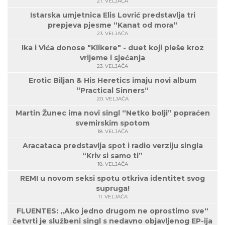
27. VELJAČA
Istarska umjetnica Elis Lovrić predstavlja tri
prepjeva pjesme “Kanat od mora“
23. VELJAČA
Ika i Vića donose "Klikere" - duet koji pleše kroz
vrijeme i sjećanja
23. VELJAČA
Erotic Biljan & His Heretics imaju novi album
“Practical Sinners“
20. VELJAČA
Martin Žunec ima novi singl “Netko bolji” popraćen
svemirskim spotom
18. VELJAČA
Aracataca predstavlja spot i radio verziju singla
“Kriv si samo ti”
18. VELJAČA
REMI u novom seksi spotu otkriva identitet svog
supruga!
11. VELJAČA
FLUENTES: „Ako jedno drugom ne oprostimo sve“
četvrti je službeni singl s nedavno objavljenog EP-ija