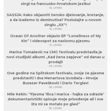
singl na francusko-hrvatskom jeziku!
16. LIPANJ
SASSJA: Kako objasniti žensko djelovanje, kretanje,
a da izađemo iz deminutiva? Poslušajte u novom
singlu „XX“!
16. LIPANJ
Ocean Of Another objavio EP “Loneliness of My
Kin” i videospot za naslovnu pjesmu
13. LIPANJ
Marina Tomašević na CMC festivalu predstavila je
novi studijski album! „Kad žena zapjeva“ od danas u
prodaji!
09. LIPANJ
Ove godine na Splitskom festivalu, svoje će pjesme
predstaviti i dva Menartova izvođača – Hrvoje
Burazer Pavešković i Dario Terglav!
06. LIPANJ
Mile Kekin: “Pjesma ’Ilica i marica - hajka za odrasle’
dokumentaristički opisuje moje privođenje ali i sve
što mi se motalo po glavi”
05. LIPANJ