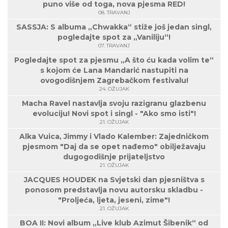
puno više od toga, nova pjesma RED!
08. TRAVANJ
SASSJA: S albuma „Chwakka“ stiže još jedan singl,
pogledajte spot za „Vaniliju“!
07. TRAVANJ
Pogledajte spot za pjesmu „A što ću kada volim te“
s kojom će Lana Mandarić nastupiti na
ovogodišnjem Zagrebačkom festivalu!
24. OŽUJAK
Macha Ravel nastavlja svoju razigranu glazbenu
evoluciju! Novi spot i singl - "Ako smo isti"!
21. OŽUJAK
Alka Vuica, Jimmy i Vlado Kalember: Zajedničkom
pjesmom "Daj da se opet nađemo" obilježavaju
dugogodišnje prijateljstvo
21. OŽUJAK
JACQUES HOUDEK na Svjetski dan pjesništva s
ponosom predstavlja novu autorsku skladbu -
"Proljeća, ljeta, jeseni, zime"!
21. OŽUJAK
BOA II: Novi album „Live klub Azimut Šibenik“ od