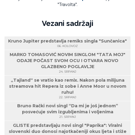
"Travolta".
Vezani sadržaji
Kruno Jupiter predstavlja remiks singla "Sunčanica"
06. KOLOVOZ
MARKO TOMASOVIĆ NOVIM SINGLOM "TATA MOJ"
ODAJE POČAST SVOM OCU I OTVARA NOVO
GLAZBENO POGLAVLJE
24. SRPANJ
„Tajland“ se vratio kao remix. Nakon pola milijuna
streamova hit Repera iz sobe i Anne Moor u novom
ruhu!
22. SRPANJ
Bruno Rački novi singl “Da mi je još jednom”
posvećuje svim izgubljenima i voljenima
21. SRPANJ
GLISTE predstavljaju novi singl "Paprika": Viralni
slovenski duo donosi najotkačeniji okus ljeta i stiže