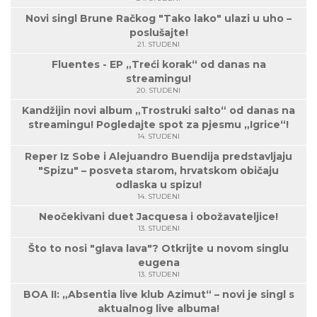
Novi singl Brune Račkog "Tako lako" ulazi u uho –
poslušajte!
21. STUDENI
Fluentes - EP „Treći korak“ od danas na
streamingu!
20. STUDENI
Kandžijin novi album „Trostruki salto“ od danas na
streamingu! Pogledajte spot za pjesmu „Igrice“!
14. STUDENI
Reper Iz Sobe i Alejuandro Buendija predstavljaju
"Spizu" – posveta starom, hrvatskom običaju
odlaska u spizu!
14. STUDENI
Neočekivani duet Jacquesa i obožavateljice!
13. STUDENI
Što to nosi "glava lava"? Otkrijte u novom singlu
eugena
13. STUDENI
BOA II: „Absentia live klub Azimut“ – novi je singl s
aktualnog live albuma!