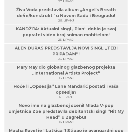
27. LIPANJ
Živa Voda predstavila album „Angel’s Breath
de/re/konstrukt“ u Novom Sadu i Beogradu!
26. LIPANJ
KANDŽIJA: Aktualni singl „Plan“ dobio je svoj
popratni video broj sniman mobitelom!
25. LIPANJ
ALEN ĐURAS PREDSTAVLJA NOVI SINGL „TEBI
PRIPADAM“!
23. LIPANJ
Mary May dio globalnog glazbenog projekta
„International Artists Project“
18. LIPANJ
Hoće li „Opsesija“ Lane Mandarić postati i vaša
opsesija?
17. LIPANJ
Novo ime na glazbenoj sceni! Mlada V-pop
umjetnica Zoe predstavila debitantski singl “Hit My
Head” u Zagrebu!
16. LIPANJ
Macha Ravel je “Lutkica”! Stigao je avangardni pop