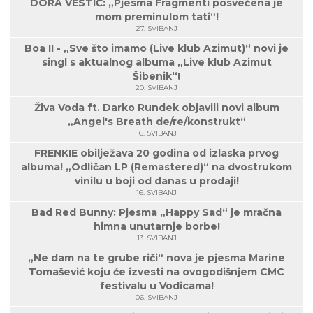
DORA VESTIĆ: „Pjesma Fragmenti posvećena je
mom preminulom tati“!
27. SVIBANJ
Boa II - „Sve što imamo (Live klub Azimut)“ novi je
singl s aktualnog albuma „Live klub Azimut
Šibenik“!
20. SVIBANJ
Živa Voda ft. Darko Rundek objavili novi album
„Angel's Breath de/re/konstrukt“
16. SVIBANJ
FRENKIE obilježava 20 godina od izlaska prvog
albuma! „Odličan LP (Remastered)“ na dvostrukom
vinilu u boji od danas u prodaji!
16. SVIBANJ
Bad Red Bunny: Pjesma „Happy Sad“ je mračna
himna unutarnje borbe!
13. SVIBANJ
„Ne dam na te grube riči“ nova je pjesma Marine
Tomašević koju će izvesti na ovogodišnjem CMC
festivalu u Vodicama!
06. SVIBANJ