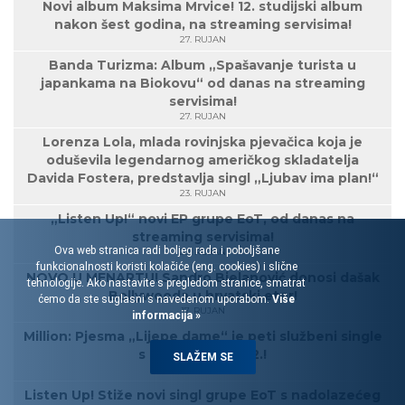
Novi album Maksima Mrvice! 12. studijski album
nakon šest godina, na streaming servisima!
27. RUJAN
Banda Turizma: Album „Spašavanje turista u
japankama na Biokovu“ od danas na streaming
servisima!
27. RUJAN
Lorenza Lola, mlada rovinjska pjevačica koja je
oduševila legendarnog američkog skladatelja
Davida Fostera, predstavlja singl „Ljubav ima plan!“
23. RUJAN
„Listen Up!“ novi EP grupe EoT, od danas na
streaming servisima!
Ova web stranica radi boljeg rada i poboljšane
20. RUJAN
funkcionalnosti koristi kolačiće (eng. cookies) i slične
NOVO U MENARTU! Sandro Bjelanović donosi dašak
tehnologije. Ako nastavite s pregledom stranice, smatrat
Bollywooda u hrvatski eter!
ćemo da ste suglasni s navedenom uporabom.
Više
17. RUJAN
informacija »
Million: Pjesma „Lijepe dame“ je peti službeni single
s albuma Million 2.!
SLAŽEM SE
16. RUJAN
Listen Up! Stiže novi singl grupe EoT s nadolazećeg