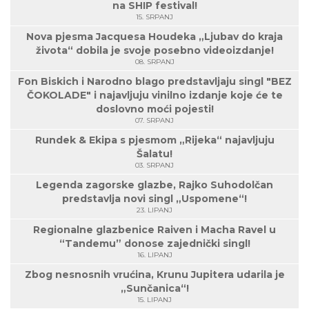
na SHIP festival!
15. SRPANJ
Nova pjesma Jacquesa Houdeka „Ljubav do kraja
života“ dobila je svoje posebno videoizdanje!
08. SRPANJ
Fon Biskich i Narodno blago predstavljaju singl "BEZ
ČOKOLADE" i najavljuju vinilno izdanje koje će te
doslovno moći pojesti!
07. SRPANJ
Rundek & Ekipa s pjesmom „Rijeka“ najavljuju
Šalatu!
03. SRPANJ
Legenda zagorske glazbe, Rajko Suhodolčan
predstavlja novi singl „Uspomene“!
23. LIPANJ
Regionalne glazbenice Raiven i Macha Ravel u
“Tandemu” donose zajednički singl!
16. LIPANJ
Zbog nesnosnih vrućina, Krunu Jupitera udarila je
„Sunčanica“!
15. LIPANJ