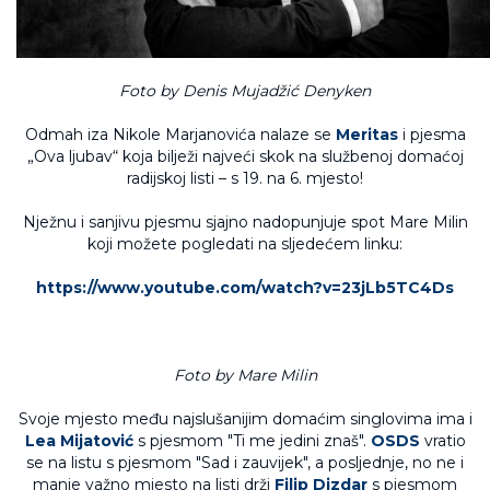
Foto by Denis Mujadžić Denyken
Odmah iza Nikole Marjanovića nalaze se
Meritas
i pjesma
„Ova ljubav“ koja bilježi najveći skok na službenoj domaćoj
radijskoj listi – s 19. na 6. mjesto!
Nježnu i sanjivu pjesmu sjajno nadopunjuje spot Mare Milin
koji možete pogledati na sljedećem linku:
https://www.youtube.com/watch?v=23jLb5TC4Ds
Foto by Mare Milin
Svoje mjesto među najslušanijim domaćim singlovima ima i
Lea Mijatović
s pjesmom "Ti me jedini znaš".
OSDS
vratio
se na listu s pjesmom "Sad i zauvijek", a posljednje, no ne i
manje važno mjesto na listi drži
Filip Dizdar
s pjesmom