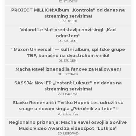
12. STUDENI
PROJECT MILLION:Album „Kontrola“ od danas na
streaming servisima!
11. STUDENI
Voland Le Mat predstavlja novi singl „Kad
odrastem“
06. STUDENI
“Maxon Universal” — kultni album, splitske grupe
TBF, konačno na dvostrukom vinilu!
05. STUDENI
Macha Ravel iznenadila fanove za Halloween!
31. LISTOPAD
SASSJA: Novi EP „Instant Luksuz“ od danas na
streaming servisima!
22. LISTOPAD
Slavko Remenarić i Tvrtko Hopek Les udružili su
snage u novom singlu „Priručnik za tebe“ !
21. LISTOPAD
Regionalno priznanje: Macha Ravel osvojila SoAlive
Music Video Award za videospot “Lutkica”
20. LISTOPAD