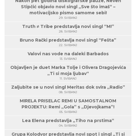
Nakon pet godina diskografske pauze, Neven
Stipčić objavio novi singl „Sve što imaš“ –
motivacijsko pismo samome sebi!
29. SVIBANJ
Truth ≠ Tribe predstavlja novi singl “M!”
28. SVIBANJ
Bruno Rački predstavlja novi singl “Fešta”
22. SVIBANJ
Valovi nas vode na daleki Barbados
13. SVIBANJ
Objavljen je duet Marka Tolje i Olivera Dragojevića
„Ti si moja ljubav“
11. SVIBANJ
Zaljubite se u novi singl Meritas dok svira „Radio”
08. SVIBANJ
MIRELA PRISELAC REMI U SAMOSTALNOM
PROJEKTU: Remi „Gola” s „Djevojkama”!
05. SVIBANJ
Lea Elena predstavlja „Tiho na prstima“
04. SVIBANJ
Grupa Kolodvor predstavlja novi spot i singl „Ti si