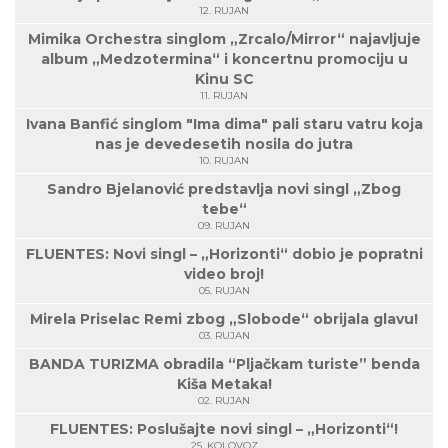
12. RUJAN
Mimika Orchestra singlom „Zrcalo/Mirror“ najavljuje
album „Medzotermina“ i koncertnu promociju u
Kinu SC
11. RUJAN
Ivana Banfić singlom "Ima dima" pali staru vatru koja
nas je devedesetih nosila do jutra
10. RUJAN
Sandro Bjelanović predstavlja novi singl „Zbog
tebe“
09. RUJAN
FLUENTES: Novi singl – „Horizonti“ dobio je popratni
video broj!
05. RUJAN
Mirela Priselac Remi zbog „Slobode“ obrijala glavu!
03. RUJAN
BANDA TURIZMA obradila “Pljačkam turiste” benda
Kiša Metaka!
02. RUJAN
FLUENTES: Poslušajte novi singl – „Horizonti“!
25. KOLOVOZ