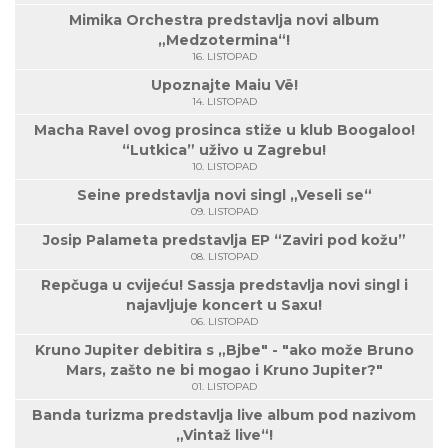
Mimika Orchestra predstavlja novi album
„Medzotermina“!
16. LISTOPAD
Upoznajte Maiu Vë!
14. LISTOPAD
Macha Ravel ovog prosinca stiže u klub Boogaloo!
“Lutkica” uživo u Zagrebu!
10. LISTOPAD
Seine predstavlja novi singl „Veseli se“
09. LISTOPAD
Josip Palameta predstavlja EP “Zaviri pod kožu”
08. LISTOPAD
Repčuga u cvijeću! Sassja predstavlja novi singl i
najavljuje koncert u Saxu!
06. LISTOPAD
Kruno Jupiter debitira s „Bjbe" - "ako može Bruno
Mars, zašto ne bi mogao i Kruno Jupiter?"
01. LISTOPAD
Banda turizma predstavlja live album pod nazivom
„Vintaž live“!