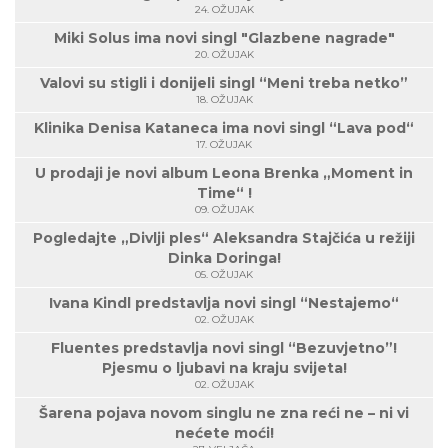
24. OŽUJAK
Miki Solus ima novi singl "Glazbene nagrade"
20. OŽUJAK
Valovi su stigli i donijeli singl “Meni treba netko”
18. OŽUJAK
Klinika Denisa Kataneca ima novi singl “Lava pod“
17. OŽUJAK
U prodaji je novi album Leona Brenka „Moment in
Time“ !
09. OŽUJAK
Pogledajte „Divlji ples“ Aleksandra Stajčića u režiji
Dinka Doringa!
05. OŽUJAK
Ivana Kindl predstavlja novi singl “Nestajemo“
02. OŽUJAK
Fluentes predstavlja novi singl “Bezuvjetno”!
Pjesmu o ljubavi na kraju svijeta!
02. OŽUJAK
Šarena pojava novom singlu ne zna reći ne – ni vi
nećete moći!