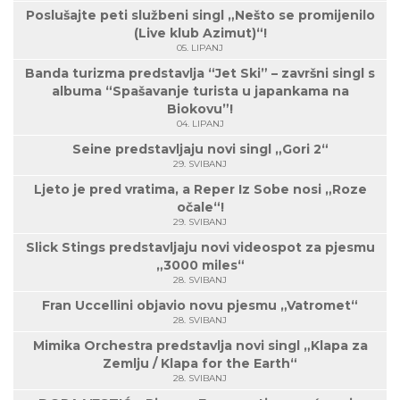
Poslušajte peti službeni singl „Nešto se promijenilo
(Live klub Azimut)“!
05. LIPANJ
Banda turizma predstavlja “Jet Ski” – završni singl s
albuma “Spašavanje turista u japankama na
Biokovu”!
04. LIPANJ
Seine predstavljaju novi singl „Gori 2“
29. SVIBANJ
Ljeto je pred vratima, a Reper Iz Sobe nosi „Roze
očale“!
29. SVIBANJ
Slick Stings predstavljaju novi videospot za pjesmu
„3000 miles“
28. SVIBANJ
Fran Uccellini objavio novu pjesmu „Vatromet“
28. SVIBANJ
Mimika Orchestra predstavlja novi singl „Klapa za
Zemlju / Klapa for the Earth“
28. SVIBANJ