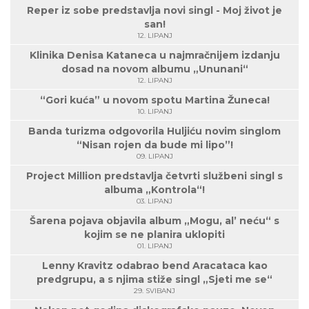
Reper iz sobe predstavlja novi singl - Moj život je
san!
12. LIPANJ
Klinika Denisa Kataneca u najmračnijem izdanju
dosad na novom albumu „Ununani“
12. LIPANJ
“Gori kuća” u novom spotu Martina Žuneca!
10. LIPANJ
Banda turizma odgovorila Huljiću novim singlom
“Nisan rojen da bude mi lipo”!
09. LIPANJ
Project Million predstavlja četvrti službeni singl s
albuma „Kontrola“!
03. LIPANJ
Šarena pojava objavila album „Mogu, al’ neću“ s
kojim se ne planira uklopiti
01. LIPANJ
Lenny Kravitz odabrao bend Aracataca kao
predgrupu, a s njima stiže singl „Sjeti me se“
29. SVIBANJ