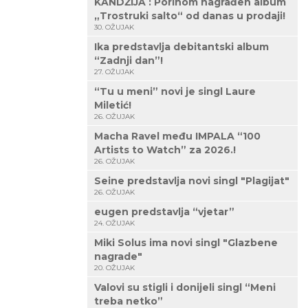
KANDŽIJA : Porinom nagrađen album
„Trostruki salto“ od danas u prodaji!
30. OŽUJAK
Ika predstavlja debitantski album
“Zadnji dan”!
27. OŽUJAK
“Tu u meni” novi je singl Laure
Miletić!
26. OŽUJAK
Macha Ravel među IMPALA “100
Artists to Watch” za 2026.!
26. OŽUJAK
Seine predstavlja novi singl "Plagijat"
26. OŽUJAK
eugen predstavlja “vjetar”
24. OŽUJAK
Miki Solus ima novi singl "Glazbene
nagrade"
20. OŽUJAK
Valovi su stigli i donijeli singl “Meni
treba netko”