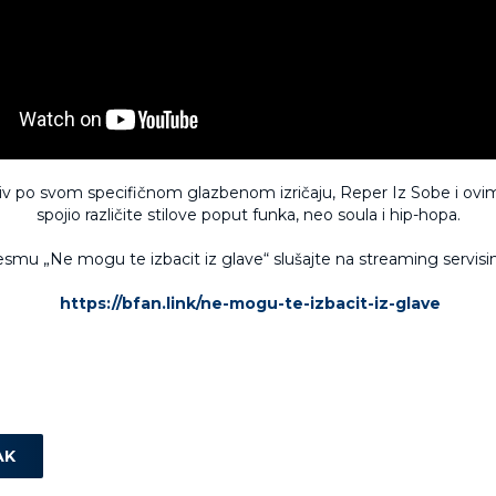
iv po svom specifičnom glazbenom izričaju, Reper Iz Sobe i ovi
spojio različite stilove poput funka, neo soula i hip-hopa.
esmu „Ne mogu te izbacit iz glave“ slušajte na streaming servisi
https://bfan.link/ne-mogu-te-izbacit-iz-glave
AK