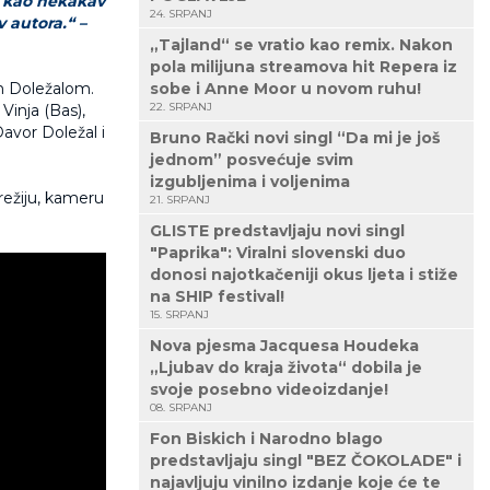
a kao nekakav
24. SRPANJ
 autora.“ –
„Tajland“ se vratio kao remix. Nakon
pola milijuna streamova hit Repera iz
om Doležalom.
sobe i Anne Moor u novom ruhu!
22. SRPANJ
Vinja (Bas),
Davor Doležal i
Bruno Rački novi singl “Da mi je još
jednom” posvećuje svim
izgubljenima i voljenima
režiju, kameru
21. SRPANJ
GLISTE predstavljaju novi singl
"Paprika": Viralni slovenski duo
donosi najotkačeniji okus ljeta i stiže
na SHIP festival!
15. SRPANJ
Nova pjesma Jacquesa Houdeka
„Ljubav do kraja života“ dobila je
svoje posebno videoizdanje!
08. SRPANJ
Fon Biskich i Narodno blago
predstavljaju singl "BEZ ČOKOLADE" i
najavljuju vinilno izdanje koje će te