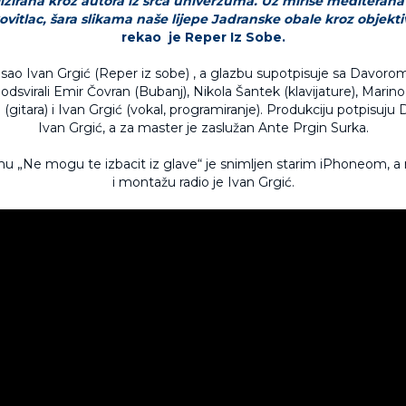
alizirana kroz autora iz srca univerzuma. Uz mirise mediteran
ovitlac, šara slikama naše lijepe Jadranske obale kroz objektiv
rekao je Reper Iz Sobe.
isao Ivan Grgić (Reper iz sobe) , a glazbu supotpisuje sa Davor
dsvirali Emir Čovran (Bubanj), Nikola Šantek (klavijature), Marino 
(gitara) i Ivan Grgić (vokal, programiranje). Produkciju potpisuju 
Ivan Grgić, a za master je zaslužan Ante Prgin Surka.
u „Ne mogu te izbacit iz glave“ je snimljen starim iPhoneom, a 
i montažu radio je Ivan Grgić.