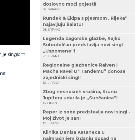
doslovno moći pojesti!
07. SRPANJ
Rundek & Ekipa s pjesmom „Rijeka“
najavljuju Šalatu!
03. SRPANJ
Legenda zagorske glazbe, Rajko
Suhodolčan predstavlja novi singl
„Uspomene“!
m je singlom
23. LIPANJ
Regionalne glazbenice Raiven i
Macha Ravel u “Tandemu” donose
ma:
zajednički singl!
16. LIPANJ
Zbog nesnosnih vrućina, Krunu
Jupitera udarila je „Sunčanica“!
15. LIPANJ
Reper iz sobe predstavlja novi singl -
Moj život je san!
12. LIPANJ
Klinika Denisa Kataneca u
najmračnijem izdanju dosad na