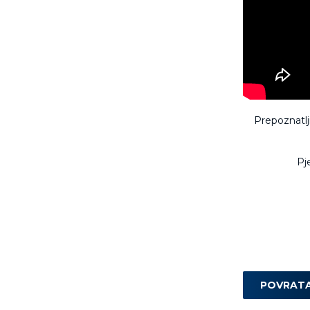
Prepoznatlj
Pj
POVRAT