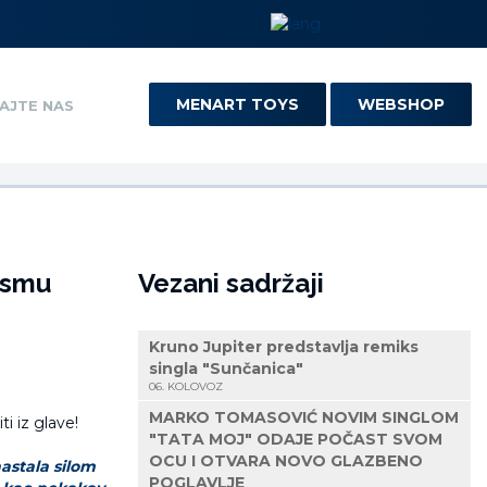
MENART TOYS
WEBSHOP
AJTE NAS
esmu
Vezani sadržaji
Kruno Jupiter predstavlja remiks
singla "Sunčanica"
06. KOLOVOZ
MARKO TOMASOVIĆ NOVIM SINGLOM
"TATA MOJ" ODAJE POČAST SVOM
OCU I OTVARA NOVO GLAZBENO
aastala silom
POGLAVLJE