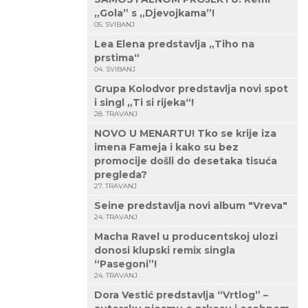
„Gola” s „Djevojkama”!
05. SVIBANJ
Lea Elena predstavlja „Tiho na
prstima“
04. SVIBANJ
Grupa Kolodvor predstavlja novi spot
i singl „Ti si rijeka“!
28. TRAVANJ
NOVO U MENARTU! Tko se krije iza
imena Fameja i kako su bez
promocije došli do desetaka tisuća
pregleda?
27. TRAVANJ
Seine predstavlja novi album "Vreva"
24. TRAVANJ
Macha Ravel u producentskoj ulozi
donosi klupski remix singla
“Pasegoni”!
24. TRAVANJ
Dora Vestić predstavlja “Vrtlog” –