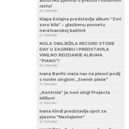
autorsku pjesmu o prkosu i osobnom
rastu!
22. TRAVANJ
Klapa Kolajna predstavlja album “Zori
zoro bila” – glazbenu posvetu
neretvanskoj baštini!
21. TRAVANJ
NOLA OBILJEŽILA RECORD STORE
DAY U ZAGREBU I PREDSTAVILA
VINILNO REIZDANJE ALBUMA
“PIANO”!
20. TRAVANJ
Ivana Banfić vraća nas na plesni podij
s novim singlom „Svemir pleše”
17. TRAVANJ
„Kontrola“ je novi singl Projecta
Million!
13. TRAVANJ
Ivana Kindl predstavlja spot za
pjesmu "Nestajemo"
10. TRAVANJ