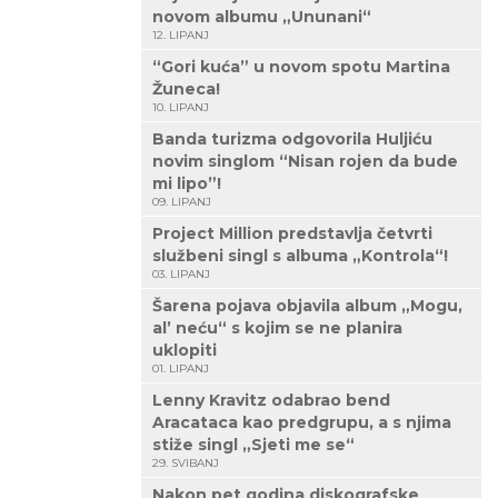
novom albumu „Ununani“
12. LIPANJ
“Gori kuća” u novom spotu Martina
Žuneca!
10. LIPANJ
Banda turizma odgovorila Huljiću
novim singlom “Nisan rojen da bude
mi lipo”!
09. LIPANJ
Project Million predstavlja četvrti
službeni singl s albuma „Kontrola“!
03. LIPANJ
Šarena pojava objavila album „Mogu,
al’ neću“ s kojim se ne planira
uklopiti
01. LIPANJ
Lenny Kravitz odabrao bend
Aracataca kao predgrupu, a s njima
stiže singl „Sjeti me se“
29. SVIBANJ
Nakon pet godina diskografske