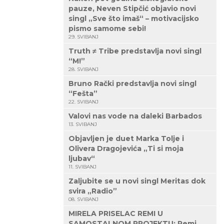
pauze, Neven Stipčić objavio novi
singl „Sve što imaš“ – motivacijsko
pismo samome sebi!
29. SVIBANJ
Truth ≠ Tribe predstavlja novi singl
“M!”
28. SVIBANJ
Bruno Rački predstavlja novi singl
“Fešta”
22. SVIBANJ
Valovi nas vode na daleki Barbados
13. SVIBANJ
Objavljen je duet Marka Tolje i
Olivera Dragojevića „Ti si moja
ljubav“
11. SVIBANJ
Zaljubite se u novi singl Meritas dok
svira „Radio”
08. SVIBANJ
MIRELA PRISELAC REMI U
SAMOSTALNOM PROJEKTU: Remi