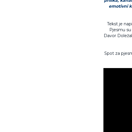
prilika, kan
emotivni k
Tekst je nap
Pjesmu su o
Davor Doležal 
Spot za pjesm