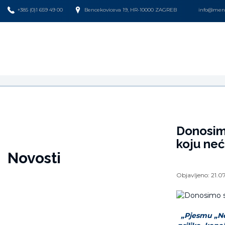
+385 (0)1 659 49 00
Bencekoviceva 19, HR-10000 ZAGREB
info@mena
Donosim
koju neć
Novosti
Objavljeno:
21.0
„Pjesmu „Ne 