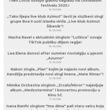
Tilen Lotrič osvojio glavnu nagradu na Ohridskom
festivalu 2025.!
16. RUJAN
„Tako lijepa live klub Azimut“ šesti je službeni singl
grupe Boa II uoči izlaska vinila „Live klub Azimut
Šibenik“!
16. RUJAN
Macha Ravel s aktualnim singlom “Lutkica” osvaja
TikTok publiku diljem regije!
16. RUJAN
Lea Elena donosi after summer nostalgiju u pjesmi
„Azurno“
15. RUJAN
Nakon singla „Plan“ kojim je najavio novi album,
Kandžija predstavlja novi singl imena „Mate Rimac“!
12. RUJAN
Mimika Orchestra singlom „Zrcalo/Mirror“ najavljuje
album „Medzotermina“ i koncertnu promociju u
Kinu SC
11. RUJAN
Ivana Banfić singlom "Ima dima" pali staru vatru koja