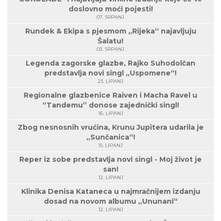
doslovno moći pojesti!
07. SRPANJ
Rundek & Ekipa s pjesmom „Rijeka“ najavljuju
Šalatu!
03. SRPANJ
Legenda zagorske glazbe, Rajko Suhodolčan
predstavlja novi singl „Uspomene“!
23. LIPANJ
Regionalne glazbenice Raiven i Macha Ravel u
“Tandemu” donose zajednički singl!
16. LIPANJ
Zbog nesnosnih vrućina, Krunu Jupitera udarila je
„Sunčanica“!
15. LIPANJ
Reper iz sobe predstavlja novi singl - Moj život je
san!
12. LIPANJ
Klinika Denisa Kataneca u najmračnijem izdanju
dosad na novom albumu „Ununani“
12. LIPANJ