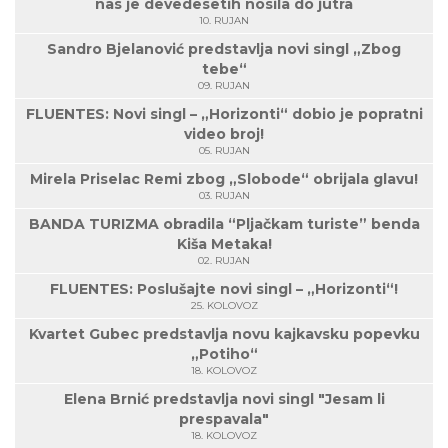
nas je devedesetih nosila do jutra
10. RUJAN
Sandro Bjelanović predstavlja novi singl „Zbog
tebe“
09. RUJAN
FLUENTES: Novi singl – „Horizonti“ dobio je popratni
video broj!
05. RUJAN
Mirela Priselac Remi zbog „Slobode“ obrijala glavu!
03. RUJAN
BANDA TURIZMA obradila “Pljačkam turiste” benda
Kiša Metaka!
02. RUJAN
FLUENTES: Poslušajte novi singl – „Horizonti“!
25. KOLOVOZ
Kvartet Gubec predstavlja novu kajkavsku popevku
„Potiho“
18. KOLOVOZ
Elena Brnić predstavlja novi singl "Jesam li
prespavala"
18. KOLOVOZ