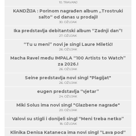
10. TRAVANJ
KANDŽIJA : Porinom nagrađen album „Trostruki
salto“ od danas u prodaji!
30. OŽUJAK
Ika predstavlja debitantski album “Zadnji dan”!
27. OŽUJAK
“Tu u meni” novi je singl Laure Miletić!
26. OŽUJAK
Macha Ravel među IMPALA “100 Artists to Watch”
za 2026.!
26. OŽUJAK
Seine predstavlja novi singl "Plagijat"
26. OŽUJAK
eugen predstavlja “vjetar”
24. OŽUJAK
Miki Solus ima novi singl "Glazbene nagrade"
20. OŽUJAK
Valovi su stigli i donijeli singl “Meni treba netko”
18. OŽUJAK
Klinika Denisa Kataneca ima novi singl “Lava pod“