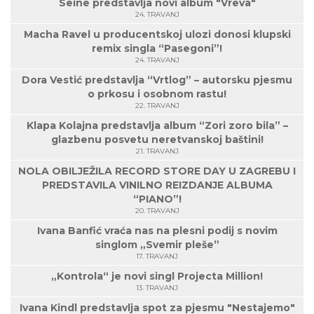
Seine predstavlja novi album "Vreva"
24. TRAVANJ
Macha Ravel u producentskoj ulozi donosi klupski
remix singla “Pasegoni”!
24. TRAVANJ
Dora Vestić predstavlja “Vrtlog” – autorsku pjesmu
o prkosu i osobnom rastu!
22. TRAVANJ
Klapa Kolajna predstavlja album “Zori zoro bila” –
glazbenu posvetu neretvanskoj baštini!
21. TRAVANJ
NOLA OBILJEŽILA RECORD STORE DAY U ZAGREBU I
PREDSTAVILA VINILNO REIZDANJE ALBUMA
“PIANO”!
20. TRAVANJ
Ivana Banfić vraća nas na plesni podij s novim
singlom „Svemir pleše”
17. TRAVANJ
„Kontrola“ je novi singl Projecta Million!
13. TRAVANJ
Ivana Kindl predstavlja spot za pjesmu "Nestajemo"