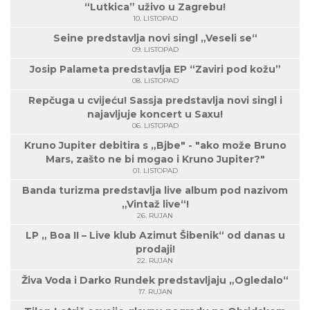
“Lutkica” uživo u Zagrebu!
10. LISTOPAD
Seine predstavlja novi singl „Veseli se“
09. LISTOPAD
Josip Palameta predstavlja EP “Zaviri pod kožu”
08. LISTOPAD
Repčuga u cvijeću! Sassja predstavlja novi singl i
najavljuje koncert u Saxu!
06. LISTOPAD
Kruno Jupiter debitira s „Bjbe" - "ako može Bruno
Mars, zašto ne bi mogao i Kruno Jupiter?"
01. LISTOPAD
Banda turizma predstavlja live album pod nazivom
„Vintaž live“!
26. RUJAN
LP „ Boa II – Live klub Azimut Šibenik“ od danas u
prodaji!
22. RUJAN
Živa Voda i Darko Rundek predstavljaju „Ogledalo“
17. RUJAN