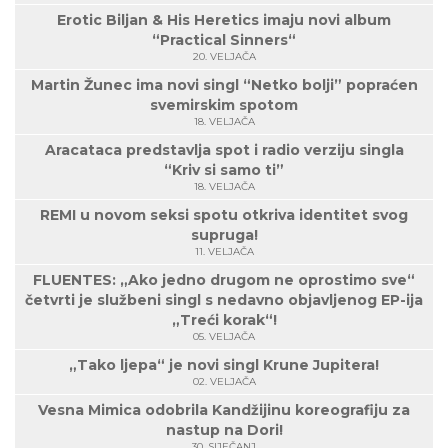
Erotic Biljan & His Heretics imaju novi album
“Practical Sinners“
20. VELJAČA
Martin Žunec ima novi singl “Netko bolji” popraćen
svemirskim spotom
18. VELJAČA
Aracataca predstavlja spot i radio verziju singla
“Kriv si samo ti”
18. VELJAČA
REMI u novom seksi spotu otkriva identitet svog
supruga!
11. VELJAČA
FLUENTES: „Ako jedno drugom ne oprostimo sve“
četvrti je službeni singl s nedavno objavljenog EP-ija
„Treći korak“!
05. VELJAČA
„Tako ljepa“ je novi singl Krune Jupitera!
02. VELJAČA
Vesna Mimica odobrila Kandžijinu koreografiju za
nastup na Dori!
30. SIJEČANJ