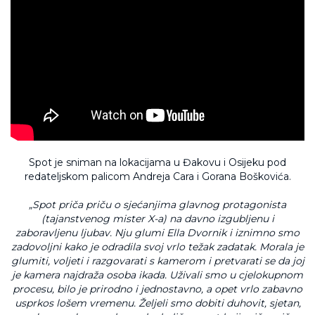
Spot je sniman na lokacijama u Đakovu i Osijeku pod
redateljskom palicom Andreja Cara i Gorana Boškovića.
„Spot priča priču o sjećanjima glavnog protagonista
(tajanstvenog mister X-a) na davno izgubljenu i
zaboravljenu ljubav. Nju glumi Ella Dvornik i iznimno smo
zadovoljni kako je odradila svoj vrlo težak zadatak. Morala je
glumiti, voljeti i razgovarati s kamerom i pretvarati se da joj
je kamera najdraža osoba ikada. Uživali smo u cjelokupnom
procesu, bilo je prirodno i jednostavno, a opet vrlo zabavno
usprkos lošem vremenu. Željeli smo dobiti duhovit, sjetan,