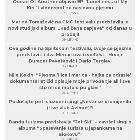
Ocean Of Another objavio EP “Loneliness of My
Kin” i videospot za naslovnu pjesmu
13. LIPANJ
Marina Tomašević na CMC festivalu predstavila je
novi studijski album! „Kad žena zapjeva“ od danas u
prodaji!
09. LIPANJ
Ove godine na Splitskom festivalu, svoje će pjesme
predstaviti i dva Menartova izvođača – Hrvoje
Burazer Pavešković i Dario Terglav!
06. LIPANJ
Mile Kekin: “Pjesma ’Ilica i marica - hajka za odrasle’
dokumentaristički opisuje moje privođenje ali i sve
što mi se motalo po glavi”
05. LIPANJ
Poslušajte peti službeni singl „Nešto se promijenilo
(Live klub Azimut)“!
05. LIPANJ
Banda turizma predstavlja “Jet Ski” – završni singl s
albuma “Spašavanje turista u japankama na
Biokovu”!
04. LIPANJ