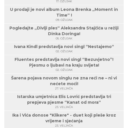
17. OŽUJAK
U prodaji je novi album Leona Brenka „Moment in
Time“ !
09. OŽUJAK
Pogledajte „Divlji ples“ Aleksandra Stajčića u režiji
Dinka Doringa!
05. OŽUJAK
Ivana Kindl predstavlja novi singl “Nestajemo“
02. OŽUJAK
Fluentes predstavlja novi singl “Bezuvjetno”!
Pjesmu o ljubavi na kraju svijeta!
02. OŽUJAK
Šarena pojava novom singlu ne zna reći ne – ni vi
nećete moći!
27. VELJAČA
Istarska umjetnica Elis Lovrić predstavlja tri
prepjeva pjesme “Kanat od mora“
23. VELJAČA
Ika i Vića donose "Klikere" - duet koji pleše kroz
vrijeme i sjećanja
23. VELJAČA