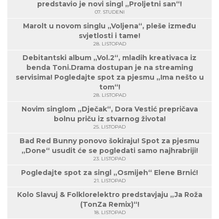
predstavio je novi singl „Proljetni san“!
07. STUDENI
Marolt u novom singlu „Voljena“, pleše između
svjetlosti i tame!
28. LISTOPAD
Debitantski album „Vol.2“, mladih kreativaca iz
benda Toni.Drama dostupan je na streaming
servisima! Pogledajte spot za pjesmu „Ima nešto u
tom“!
28. LISTOPAD
Novim singlom „Dječak“, Dora Vestić prepričava
bolnu priču iz stvarnog života!
25. LISTOPAD
Bad Red Bunny ponovo šokiraju! Spot za pjesmu
„Done“ usudit će se pogledati samo najhrabriji!
23. LISTOPAD
Pogledajte spot za singl „Osmijeh“ Elene Brnić!
21. LISTOPAD
Kolo Slavuj & Folklorelektro predstavjaju „Ja Roža
(TonZa Remix)“!
18. LISTOPAD