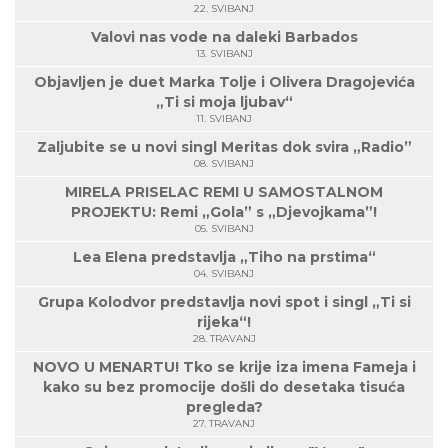
22. SVIBANJ
Valovi nas vode na daleki Barbados
13. SVIBANJ
Objavljen je duet Marka Tolje i Olivera Dragojevića
„Ti si moja ljubav“
11. SVIBANJ
Zaljubite se u novi singl Meritas dok svira „Radio”
08. SVIBANJ
MIRELA PRISELAC REMI U SAMOSTALNOM
PROJEKTU: Remi „Gola” s „Djevojkama”!
05. SVIBANJ
Lea Elena predstavlja „Tiho na prstima“
04. SVIBANJ
Grupa Kolodvor predstavlja novi spot i singl „Ti si
rijeka“!
28. TRAVANJ
NOVO U MENARTU! Tko se krije iza imena Fameja i
kako su bez promocije došli do desetaka tisuća
pregleda?
27. TRAVANJ