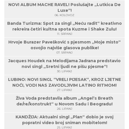
NOVI ALBUM MACHE RAVEL! Poslušajte „Lutkica De
Luxe“!
06. KOLOVOZ
Banda Turizma: Spot za singl „Neću radit“ kreativno
rekreira četiri kultna spota Kuzme i Shake Zulu!
11. SRPANJ
Hrvoje Burazer Pavešković s pjesmom „Moje misto“
osvojio najviše glasova publike!
07. SRPANJ
Jacques Houdek na Melodijama Jadrana predstavio
novi singl „Sretni ljudi ne pišu pjesme“!
30. LIPANJ
LUBINO: NOVI SINGL “VRELI PIJESAK“, KROZ LJETNE
NOĆI, VODI NAS ZAVODLJIVIM LATINO RITMOM!
27. LIPANJ
Živa Voda predstavila album „Angel’s Breath
de/re/konstrukt“ u Novom Sadu i Beogradu!
26. LIPANJ
KANDŽIJA: Aktualni singl „Plan“ dobio je svoj
popratni video broj sniman mobitelom!
25. LIPANJ