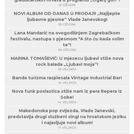
12. OŽUJAK
NOVI ALBUM OD DANAS U PRODAJI! „Najljepše
ljubavne pjesme“ Vlade Janevskog!
05. OŽUJAK
Lana Mandarić na ovogodišnjem Zagrebačkom
festivalu, nastupa s pjesmom "A što ću kada volim
te"!
04. OŽUJAK
MARINA TOMAŠEVIĆ: U mjesecu ljubavi stiže nova
rock balada „Ljubavi moja“!
19. VELJAČA
Banda turizma rasplesala Vintage Industrial Bar!
14. VELJAČA
Nova funk poslastica stiže nam iz pera Repera Iz
Sobe!
14. VELJAČA
Makedonska pop zvijezda, Vlado Janevski,
predstavlja drugi službeni singl na hrvatskom jeziku
i najavljuje novi album!
11. VELJAČA