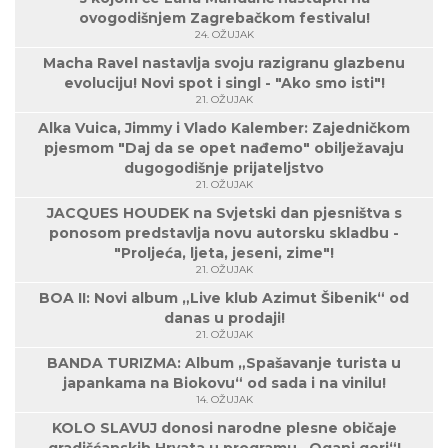
ovogodišnjem Zagrebačkom festivalu!
24. OŽUJAK
Macha Ravel nastavlja svoju razigranu glazbenu
evoluciju! Novi spot i singl - "Ako smo isti"!
21. OŽUJAK
Alka Vuica, Jimmy i Vlado Kalember: Zajedničkom
pjesmom "Daj da se opet nađemo" obilježavaju
dugogodišnje prijateljstvo
21. OŽUJAK
JACQUES HOUDEK na Svjetski dan pjesništva s
ponosom predstavlja novu autorsku skladbu -
"Proljeća, ljeta, jeseni, zime"!
21. OŽUJAK
BOA II: Novi album „Live klub Azimut Šibenik“ od
danas u prodaji!
21. OŽUJAK
BANDA TURIZMA: Album „Spašavanje turista u
japankama na Biokovu“ od sada i na vinilu!
14. OŽUJAK
KOLO SLAVUJ donosi narodne plesne običaje
gradišćanskih Hrvata u programu „Oganj gori“!