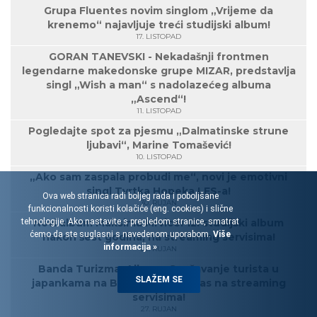
Grupa Fluentes novim singlom „Vrijeme da
krenemo“ najavljuje treći studijski album!
17. LISTOPAD
GORAN TANEVSKI - Nekadašnji frontmen
legendarne makedonske grupe MIZAR, predstavlja
singl „Wish a man“ s nadolazećeg albuma
„Ascend“!
11. LISTOPAD
Pogledajte spot za pjesmu „Dalmatinske strune
ljubavi“, Marine Tomašević!
10. LISTOPAD
„Ako sam zaspala probudi me“, novi je emotivni
singl Tvrtka Hopeka LES-a!
Ova web stranica radi boljeg rada i poboljšane
30. RUJAN
funkcionalnosti koristi kolačiće (eng. cookies) i slične
Novi album Maksima Mrvice! 12. studijski album
tehnologije. Ako nastavite s pregledom stranice, smatrat
ćemo da ste suglasni s navedenom uporabom.
Više
nakon šest godina, na streaming servisima!
informacija »
27. RUJAN
Banda Turizma: Album „Spašavanje turista u
SLAŽEM SE
japankama na Biokovu“ od danas na streaming
servisima!
27. RUJAN