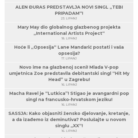
ALEN ĐURAS PREDSTAVLJA NOVI SINGL „TEBI
PRIPADAM“!
23. LIPANJ
Mary May dio globalnog glazbenog projekta
„International Artists Project“
18. LIPANJ
Hoće li „Opsesija“ Lane Mandarić postati i vaša
opsesija?
17. LIPANJ
Novo ime na glazbenoj sceni! Mlada V-pop
umjetnica Zoe predstavila debitantski singl “Hit My
Head” u Zagrebu!
16. LIPANJ
Macha Ravel je “Lutkica”! Stigao je avangardni pop
singl na francusko-hrvatskom jeziku!
16. LIPANJ
SASSJA: Kako objasniti žensko djelovanje, kretanje,
a da izađemo iz deminutiva? Poslušajte u novom
singlu „XX“!
16. LIPANJ