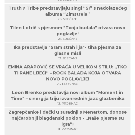
Truth ≠ Tribe predstavljaju singl “S!” s nadolazećeg
albuma “Zimstrela”
26. SIJEČANJ
Tilen Lotrič s pjesmom "Tvoja budala" otvara novo
poglavlje!
21. SIJEČANJ
Ika predstavlja "Sram strah i ja"- tiha pjesma za
glasne misli
13. SIJEČANJ
EMINA ARAPOVIĆ SE VRAĆA U VELIKOM STILU: „TKO
TI RANE LIJEČI“ – ROCK BALADA KOJA OTVARA
NOVO POGLAVLJE!
26. PROSINAC
Leon Brenko predstavlja novi album "Moment in
Time" – sinergija triju izvanrednih jazz glazbenika
12. PROSINAC
Zagrepčanke i dečki u suradnji s Menartom, donose
najčarobniji blagdanski poklon - „Naše pjesme su
igra“!
11. PROSINAC