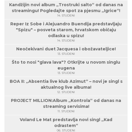
Kandžijin novi album „Trostruki salto“ od danas na
streamingu! Pogledajte spot za pjesmu „Igrice“!
14. STUDENI
Reper Iz Sobe i Alejuandro Buendija predstavljaju
"Spizu" – posveta starom, hrvatskom običaju
odlaska u spizu!
14. STUDENI
Neočekivani duet Jacquesa i obožavateljice!
13. STUDENI
Što to nosi "glava lava"? Otkrijte u novom singlu
eugena
13. STUDENI
BOA II: „Absentia live klub Azimut“ – novi je singl s
aktualnog live albuma!
12. STUDENI
PROJECT MILLION:Album „Kontrola“ od danas na
streaming servisima!
11. STUDENI
Voland Le Mat predstavlja novi singl „Kad
odrastem“
06. STUDENI