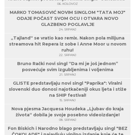
06. KOLOVOZ
MARKO TOMASOVIĆ NOVIM SINGLOM "TATA MOJ"
ODAJE POČAST SVOM OCU I OTVARA NOVO
GLAZBENO POGLAVLJE
24. SRPANJ
„Tajland“ se vratio kao remix. Nakon pola milijuna
streamova hit Repera iz sobe i Anne Moor u novom
ruhu!
22. SRPANJ
Bruno Rački novi singl “Da mi je još jednom”
posvećuje svim izgubljenima i voljenima
21. SRPANJ
GLISTE predstavljaju novi singl "Paprika": Viralni
slovenski duo donosi najotkačeniji okus ljeta i stiže
na SHIP festival!
15. SRPANJ
Nova pjesma Jacquesa Houdeka „Ljubav do kraja
života“ dobila je svoje posebno videoizdanje!
08. SRPANJ
Fon Biskich i Narodno blago predstavljaju singl "BEZ
ČOKOLADE" i najavljuju vinilno izdanje koje će te