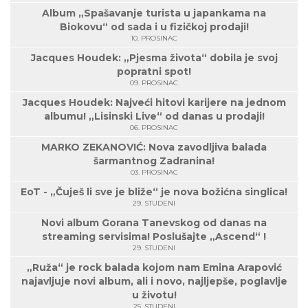
Album „Spašavanje turista u japankama na
Biokovu“ od sada i u fizičkoj prodaji!
10. PROSINAC
Jacques Houdek: „Pjesma života“ dobila je svoj
popratni spot!
09. PROSINAC
Jacques Houdek: Najveći hitovi karijere na jednom
albumu! „Lisinski Live“ od danas u prodaji!
06. PROSINAC
MARKO ZEKANOVIĆ: Nova zavodljiva balada
šarmantnog Zadranina!
03. PROSINAC
EoT - „Čuješ li sve je bliže“ je nova božićna singlica!
29. STUDENI
Novi album Gorana Tanevskog od danas na
streaming servisima! Poslušajte „Ascend“ !
29. STUDENI
„Ruža“ je rock balada kojom nam Emina Arapović
najavljuje novi album, ali i novo, najljepše, poglavlje
u životu!
25. STUDENI