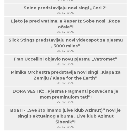
Seine predstavljaju novi singl „Gori 2“
29. SVIBANJ
Ljeto je pred vratima, a Reper Iz Sobe nosi „Roze
očale“!
29. SVIBANJ
Slick Stings predstavljaju novi videospot za pjesmu
„3000 miles“
28. SVIBANJ
Fran Uccellini objavio novu pjesmu „Vatromet“
28. SVIBANJ
Mimika Orchestra predstavlja novi singl „Klapa za
Zemlju / Klapa for the Earth“
28. SVIBANJ
DORA VESTIĆ: „Pjesma Fragmenti posvećena je
mom preminulom tati“!
27. SVIBANJ
Boa II - „Sve što imamo (Live klub Azimut)“ novi je
singl s aktualnog albuma „Live klub Azimut
Šibenik“!
20. SVIBANJ