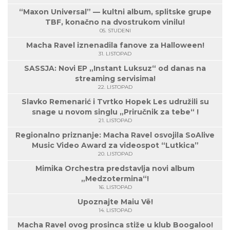
“Maxon Universal” — kultni album, splitske grupe
TBF, konačno na dvostrukom vinilu!
05. STUDENI
Macha Ravel iznenadila fanove za Halloween!
31. LISTOPAD
SASSJA: Novi EP „Instant Luksuz“ od danas na
streaming servisima!
22. LISTOPAD
Slavko Remenarić i Tvrtko Hopek Les udružili su
snage u novom singlu „Priručnik za tebe“ !
21. LISTOPAD
Regionalno priznanje: Macha Ravel osvojila SoAlive
Music Video Award za videospot “Lutkica”
20. LISTOPAD
Mimika Orchestra predstavlja novi album
„Medzotermina“!
16. LISTOPAD
Upoznajte Maiu Vë!
14. LISTOPAD
Macha Ravel ovog prosinca stiže u klub Boogaloo!