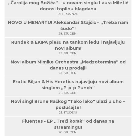
„Čarolija mog Božića“ – u novom singlu Laura Miletić
donosi toplinu blagdana
01. PROSINAC
NOVO U MENARTU! Aleksandar Stajčić – „Treba nam
čudo“!
28. STUDENI
Rundek & EKIPA plešu na tankom ledu i najavljuju
novi album!
25. STUDENI
Novi album Mimike Orchestra „Medzotermina“ od
danas u prodaji!
24. STUDENI
Erotic Biljan & His Heretics najavljuju novi album
singlom „P-p-p Punch“
24. STUDENI
Novi singl Brune Račkog "Tako lako" ulazi u uho –
poslušajte!
21. STUDENI
Fluentes - EP „Treći korak“ od danas na
streamingu!
20. STUDENI