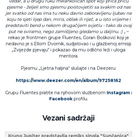
vedar, a u drugu ruku melankoličan spot koji priča priču
pjesme - željeli smo pjesmu poistovjetiti sa svakim od nas
jer svatko od nas ima tu neku davno zaboravljenu ljubav na
koju te sjeti lijep dan, miris, oblak ili riječ, a u isto vrijeme i
predstaviti bend u nekom drugačijem svjetlu - tako da ovaj
put ne sviramo, nego zamišljeno gledamo u daljinu. :) „
–
rekao je frontmen grupe Fluentes, Goran Bošković koji je
nedavno je s Ellom Dvornik, sudjelovao i u glazbenoj emisiji
„Zvijezde pjevaju“ i pokazao da mu odlično leži i uloga
mentora.
Pjesmu „Ljetna haljina“ slušajte i na Deezeru:
https://www.deezer.com/en/album/97258162
Grupu Fluentes pratite na njihovom službenom
Instagram
i
Facebook
profilu.
Vezani sadržaji
Kruno Jupiter predstavlja remiks singla "Sunčanica"