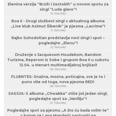
Elenina verzija “Brzih i žestokih“ u novom spotu za
singl “Luda glavo“!
19. TRAVANJ
Boa II - Drugi službeni singl s aktualnog albuma
„Live klub Azimut Šibenik“ je pjesma „Lacrima“!
11. TRAVANJ
Rajko Suhodolčan predstavlja novi singl i spot –
pogledajte „Elenu“!
10. TRAVANJ
Druženje s Jacquesom Houdekom, Bandom
Turizma, Reperom iz Sobe i grupom Boa II u subotu
12.04. u Menart multimedijalnoj knjižari!
09. TRAVANJ
FLUENTES: Snažna, moćna, poticajna, sve je to i
puno više od toga, nova pjesma RED!
08. TRAVANJ
SASSJA: S albuma „Chwakka“ stiže još jedan singl,
pogledajte spot za „Vaniliju“!
07. TRAVANJ
Pogledajte spot za pjesmu „A što ću kada volim te“
s kojom će Lana Mandarić nastupiti na