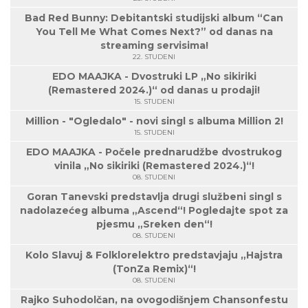
Bad Red Bunny: Debitantski studijski album “Can
You Tell Me What Comes Next?” od danas na
streaming servisima!
22. STUDENI
EDO MAAJKA - Dvostruki LP „No sikiriki
(Remastered 2024.)“ od danas u prodaji!
15. STUDENI
Million - "Ogledalo" - novi singl s albuma Million 2!
15. STUDENI
EDO MAAJKA - Počele prednarudžbe dvostrukog
vinila „No sikiriki (Remastered 2024.)“!
08. STUDENI
Goran Tanevski predstavlja drugi službeni singl s
nadolazećeg albuma „Ascend“! Pogledajte spot za
pjesmu „Sreken den“!
08. STUDENI
Kolo Slavuj & Folklorelektro predstavjaju „Hajstra
(TonZa Remix)“!
08. STUDENI
Rajko Suhodolčan, na ovogodišnjem Chansonfestu