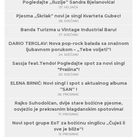
Pogledajte „Iluzije“ Sandra Bjelanovića!
07. VELJAČA
Pjesma „Škrlak“ novi je singl Kvarteta Gubec!
28. SIJEČANJ
Banda Turizma u Vintage Industrial Baru!
27. SIJEČANJ
DARIO TERGLAV: Nova pop-rock balada sa snažnom
ljubavnom porukom – „Tebe voljeti“!
24. SIJEČANJ
Sassja feat.Tendo! Pogledajte spot za novi singl
"Prašina"!
20. SIJEČANJ
ELENA BRNIĆ: Novi singl i spot s aktualnog albuma
“SAN“ !
26. PROSINAC
Rajko Suhodolčan, dvije stare božićne pjesme,
osvježio je prekrasnim blagdanskim spotovima!
17. PROSINAC
Novi spot grupe EoT za božićnu singlicu „Čuješ li
sve je bliže“!
13. PROSINAC