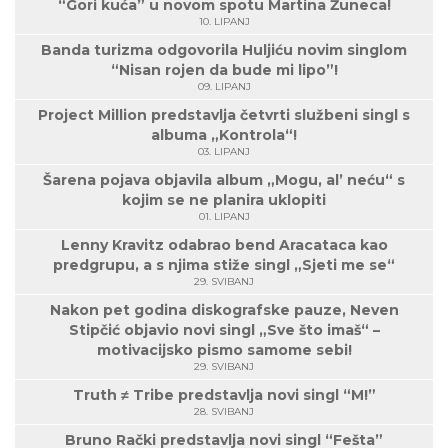
“Gori kuća” u novom spotu Martina Žuneca!
10. LIPANJ
Banda turizma odgovorila Huljiću novim singlom
“Nisan rojen da bude mi lipo”!
09. LIPANJ
Project Million predstavlja četvrti službeni singl s
albuma „Kontrola“!
03. LIPANJ
Šarena pojava objavila album „Mogu, al’ neću“ s
kojim se ne planira uklopiti
01. LIPANJ
Lenny Kravitz odabrao bend Aracataca kao
predgrupu, a s njima stiže singl „Sjeti me se“
29. SVIBANJ
Nakon pet godina diskografske pauze, Neven
Stipčić objavio novi singl „Sve što imaš“ –
motivacijsko pismo samome sebi!
29. SVIBANJ
Truth ≠ Tribe predstavlja novi singl “M!”
28. SVIBANJ
Bruno Rački predstavlja novi singl “Fešta”