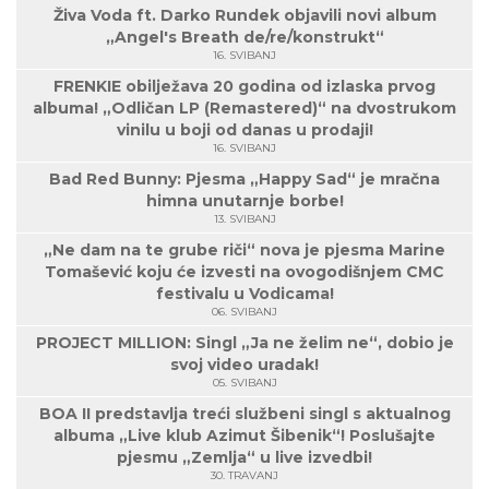
Živa Voda ft. Darko Rundek objavili novi album
„Angel's Breath de/re/konstrukt“
16. SVIBANJ
FRENKIE obilježava 20 godina od izlaska prvog
albuma! „Odličan LP (Remastered)“ na dvostrukom
vinilu u boji od danas u prodaji!
16. SVIBANJ
Bad Red Bunny: Pjesma „Happy Sad“ je mračna
himna unutarnje borbe!
13. SVIBANJ
„Ne dam na te grube riči“ nova je pjesma Marine
Tomašević koju će izvesti na ovogodišnjem CMC
festivalu u Vodicama!
06. SVIBANJ
PROJECT MILLION: Singl „Ja ne želim ne“, dobio je
svoj video uradak!
05. SVIBANJ
BOA II predstavlja treći službeni singl s aktualnog
albuma „Live klub Azimut Šibenik“! Poslušajte
pjesmu „Zemlja“ u live izvedbi!
30. TRAVANJ