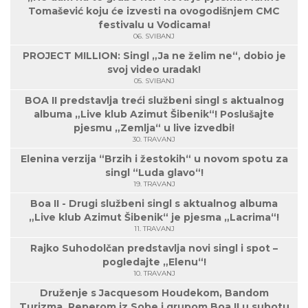
Tomašević koju će izvesti na ovogodišnjem CMC
festivalu u Vodicama!
06. SVIBANJ
PROJECT MILLION: Singl „Ja ne želim ne“, dobio je
svoj video uradak!
05. SVIBANJ
BOA II predstavlja treći službeni singl s aktualnog
albuma „Live klub Azimut Šibenik“! Poslušajte
pjesmu „Zemlja“ u live izvedbi!
30. TRAVANJ
Elenina verzija “Brzih i žestokih“ u novom spotu za
singl “Luda glavo“!
19. TRAVANJ
Boa II - Drugi službeni singl s aktualnog albuma
„Live klub Azimut Šibenik“ je pjesma „Lacrima“!
11. TRAVANJ
Rajko Suhodolčan predstavlja novi singl i spot –
pogledajte „Elenu“!
10. TRAVANJ
Druženje s Jacquesom Houdekom, Bandom
Turizma, Reperom iz Sobe i grupom Boa II u subotu