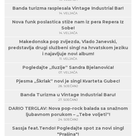
Banda turizma rasplesala Vintage Industrial Bar!
14. VELJAČA
Nova funk poslastica stiže nam iz pera Repera Iz
Sobe!
14. VELJAČA
Makedonska pop zvijezda, Vlado Janevski,
predstavlja drugi službeni singl na hrvatskom jeziku
i najavljuje novi album!
11. VELJAČA
Pogledajte „Iluzije“ Sandra Bjelanovića!
07. VELJAČA
Pjesma „Škrlak“ novi je singl Kvarteta Gubec!
28. SIJEČANJ
Banda Turizma u Vintage Industrial Baru!
27. SIJEČANJ
DARIO TERGLAV: Nova pop-rock balada sa snažnom
ljubavnom porukom – „Tebe voljeti“!
24. SIJEČANJ
Sassja feat.Tendo! Pogledajte spot za novi singl
"Prašina"!