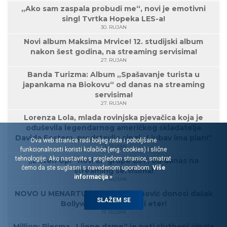
„Ako sam zaspala probudi me“, novi je emotivni
singl Tvrtka Hopeka LES-a!
30. RUJAN
Novi album Maksima Mrvice! 12. studijski album
nakon šest godina, na streaming servisima!
27. RUJAN
Banda Turizma: Album „Spašavanje turista u
japankama na Biokovu“ od danas na streaming
servisima!
27. RUJAN
Lorenza Lola, mlada rovinjska pjevačica koja je
oduševila legendarnog američkog skladatelja
Davida Fostera, predstavlja singl „Ljubav ima plan!“
Ova web stranica radi boljeg rada i poboljšane
23. RUJAN
funkcionalnosti koristi kolačiće (eng. cookies) i slične
tehnologije. Ako nastavite s pregledom stranice, smatrat
„Listen Up!“ novi EP grupe EoT, od danas na
ćemo da ste suglasni s navedenom uporabom.
Više
streaming servisima!
informacija »
20. RUJAN
NOVO U MENARTU! Sandro Bjelanović donosi dašak
SLAŽEM SE
Bollywooda u hrvatski eter!
17. RUJAN
Million: Pjesma „Lijepe dame“ je peti službeni single