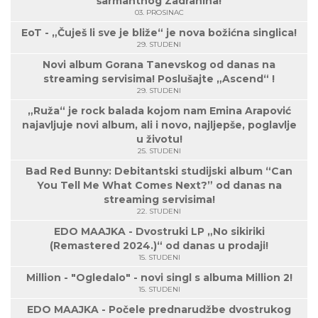
šarmantnog Zadranina!
03. PROSINAC
EoT - „Čuješ li sve je bliže“ je nova božićna singlica!
29. STUDENI
Novi album Gorana Tanevskog od danas na
streaming servisima! Poslušajte „Ascend“ !
29. STUDENI
„Ruža“ je rock balada kojom nam Emina Arapović
najavljuje novi album, ali i novo, najljepše, poglavlje
u životu!
25. STUDENI
Bad Red Bunny: Debitantski studijski album “Can
You Tell Me What Comes Next?” od danas na
streaming servisima!
22. STUDENI
EDO MAAJKA - Dvostruki LP „No sikiriki
(Remastered 2024.)“ od danas u prodaji!
15. STUDENI
Million - "Ogledalo" - novi singl s albuma Million 2!
15. STUDENI
EDO MAAJKA - Počele prednarudžbe dvostrukog