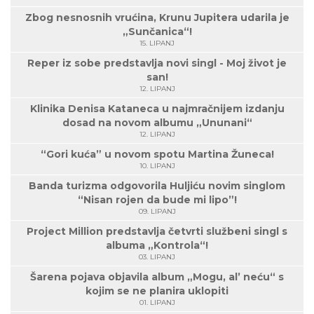
Zbog nesnosnih vrućina, Krunu Jupitera udarila je
„Sunčanica“!
15. LIPANJ
Reper iz sobe predstavlja novi singl - Moj život je
san!
12. LIPANJ
Klinika Denisa Kataneca u najmračnijem izdanju
dosad na novom albumu „Ununani“
12. LIPANJ
“Gori kuća” u novom spotu Martina Žuneca!
10. LIPANJ
Banda turizma odgovorila Huljiću novim singlom
“Nisan rojen da bude mi lipo”!
09. LIPANJ
Project Million predstavlja četvrti službeni singl s
albuma „Kontrola“!
03. LIPANJ
Šarena pojava objavila album „Mogu, al’ neću“ s
kojim se ne planira uklopiti
01. LIPANJ