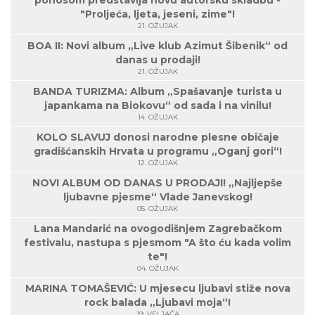
ponosom predstavlja novu autorsku skladbu -
"Proljeća, ljeta, jeseni, zime"!
21. OŽUJAK
BOA II: Novi album „Live klub Azimut Šibenik“ od
danas u prodaji!
21. OŽUJAK
BANDA TURIZMA: Album „Spašavanje turista u
japankama na Biokovu“ od sada i na vinilu!
14. OŽUJAK
KOLO SLAVUJ donosi narodne plesne običaje
gradišćanskih Hrvata u programu „Oganj gori“!
12. OŽUJAK
NOVI ALBUM OD DANAS U PRODAJI! „Najljepše
ljubavne pjesme“ Vlade Janevskog!
05. OŽUJAK
Lana Mandarić na ovogodišnjem Zagrebačkom
festivalu, nastupa s pjesmom "A što ću kada volim
te"!
04. OŽUJAK
MARINA TOMAŠEVIĆ: U mjesecu ljubavi stiže nova
rock balada „Ljubavi moja“!
19. VELJAČA