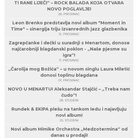
TI RANE LIJEČI“ – ROCK BALADA KOJA OTVARA
NOVO POGLAVLJE!
26. PROSINAC
Leon Brenko predstavlja novi album "Moment in
Time" – sinergija triju izvanrednih jazz glazbenika
12. PROSINAC
Zagrepčanke i dečki u suradnji s Menartom, donose
najčarobniji blagdanski poklon - „Naše pjesme su
igra“!
11. PROSINAC
„Čarolija mog Božića“ – u novom singlu Laura Miletić
donosi toplinu blagdana
01. PROSINAC
NOVO U MENARTU! Aleksandar Stajčić – „Treba nam
čudo“!
28. STUDENI
Rundek & EKIPA plešu na tankom ledu i najavljuju
novi album!
25. STUDENI
Novi album Mimike Orchestra „Medzotermina“ od
danas u prodaji!