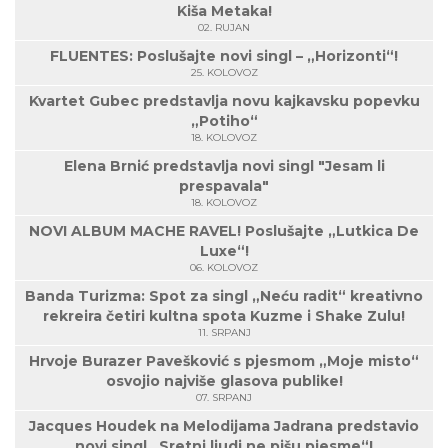
Kiša Metaka!
02. RUJAN
FLUENTES: Poslušajte novi singl – „Horizonti“!
25. KOLOVOZ
Kvartet Gubec predstavlja novu kajkavsku popevku
„Potiho“
18. KOLOVOZ
Elena Brnić predstavlja novi singl "Jesam li
prespavala"
18. KOLOVOZ
NOVI ALBUM MACHE RAVEL! Poslušajte „Lutkica De
Luxe“!
06. KOLOVOZ
Banda Turizma: Spot za singl „Neću radit“ kreativno
rekreira četiri kultna spota Kuzme i Shake Zulu!
11. SRPANJ
Hrvoje Burazer Pavešković s pjesmom „Moje misto“
osvojio najviše glasova publike!
07. SRPANJ
Jacques Houdek na Melodijama Jadrana predstavio
novi singl „Sretni ljudi ne pišu pjesme“!