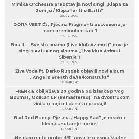
Mimika Orchestra predstavlja novi singl „Klapa za
Zemlju / Klapa for the Earth“
28. SVIBANJ
DORA VESTIĆ: „Pjesma Fragmenti posvećena je
mom preminulom tati“!
27. SVIBANJ
Boa II - „Sve što imamo (Live klub Azimut)“ novi je
singl s aktualnog albuma „Live klub Azimut
Šibenik“!
20. SVIBANJ
Živa Voda ft. Darko Rundek objavili novi album
„Angel's Breath de/re/konstrukt“
16. SVIBANJ
FRENKIE obilježava 20 godina od izlaska prvog
albuma! „Odličan LP (Remastered)“ na dvostrukom
vinilu u boji od danas u prodaji!
16. SVIBANJ
Bad Red Bunny: Pjesma „Happy Sad“ je mračna
himna unutarnje borbe!
13. SVIBANJ
„Ne dam na te grube riči“ nova je pjesma Marine