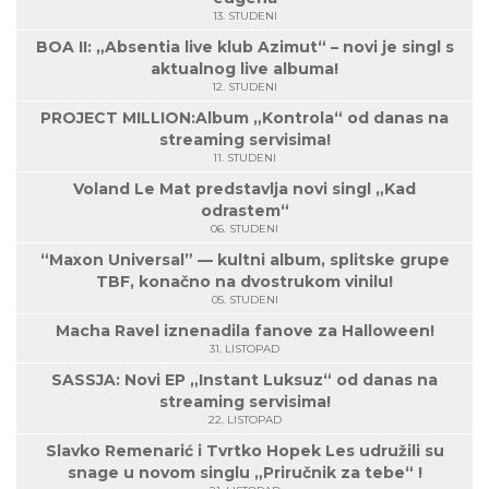
13. STUDENI
BOA II: „Absentia live klub Azimut“ – novi je singl s
aktualnog live albuma!
12. STUDENI
PROJECT MILLION:Album „Kontrola“ od danas na
streaming servisima!
11. STUDENI
Voland Le Mat predstavlja novi singl „Kad
odrastem“
06. STUDENI
“Maxon Universal” — kultni album, splitske grupe
TBF, konačno na dvostrukom vinilu!
05. STUDENI
Macha Ravel iznenadila fanove za Halloween!
31. LISTOPAD
SASSJA: Novi EP „Instant Luksuz“ od danas na
streaming servisima!
22. LISTOPAD
Slavko Remenarić i Tvrtko Hopek Les udružili su
snage u novom singlu „Priručnik za tebe“ !