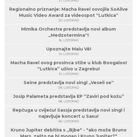
21. LISTOPAD
Regionalno priznanje: Macha Ravel osvojila SoAlive
Music Video Award za videospot “Lutkica”
20. LISTOPAD
Mimika Orchestra predstavlja novi album
„Medzotermina“!
16. LISTOPAD
Upoznajte Maiu Vë!
14. LISTOPAD
Macha Ravel ovog prosinca stiže u klub Boogaloo!
“Lutkica” uživo u Zagrebu!
10. LISTOPAD
Seine predstavlja novi singl „Veseli se“
09. LISTOPAD
Josip Palameta predstavlja EP “Zaviri pod kožu”
08. LISTOPAD
Repčuga u cvijeću! Sassja predstavlja novi singl i
najavljuje koncert u Saxu!
06. LISTOPAD
Kruno Jupiter debitira s „Bjbe" - "ako može Bruno
Mars, zašto ne bi mogao i Kruno Jupiter?"