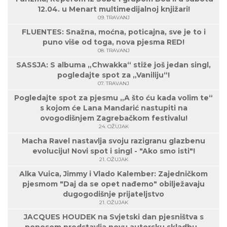
12.04. u Menart multimedijalnoj knjižari!
09. TRAVANJ
FLUENTES: Snažna, moćna, poticajna, sve je to i
puno više od toga, nova pjesma RED!
08. TRAVANJ
SASSJA: S albuma „Chwakka“ stiže još jedan singl,
pogledajte spot za „Vaniliju“!
07. TRAVANJ
Pogledajte spot za pjesmu „A što ću kada volim te“
s kojom će Lana Mandarić nastupiti na
ovogodišnjem Zagrebačkom festivalu!
24. OŽUJAK
Macha Ravel nastavlja svoju razigranu glazbenu
evoluciju! Novi spot i singl - "Ako smo isti"!
21. OŽUJAK
Alka Vuica, Jimmy i Vlado Kalember: Zajedničkom
pjesmom "Daj da se opet nađemo" obilježavaju
dugogodišnje prijateljstvo
21. OŽUJAK
JACQUES HOUDEK na Svjetski dan pjesništva s