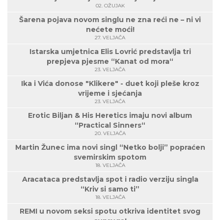
02. OŽUJAK
Šarena pojava novom singlu ne zna reći ne – ni vi
nećete moći!
27. VELJAČA
Istarska umjetnica Elis Lovrić predstavlja tri
prepjeva pjesme “Kanat od mora“
23. VELJAČA
Ika i Vića donose "Klikere" - duet koji pleše kroz
vrijeme i sjećanja
23. VELJAČA
Erotic Biljan & His Heretics imaju novi album
“Practical Sinners“
20. VELJAČA
Martin Žunec ima novi singl “Netko bolji” popraćen
svemirskim spotom
18. VELJAČA
Aracataca predstavlja spot i radio verziju singla
“Kriv si samo ti”
18. VELJAČA
REMI u novom seksi spotu otkriva identitet svog