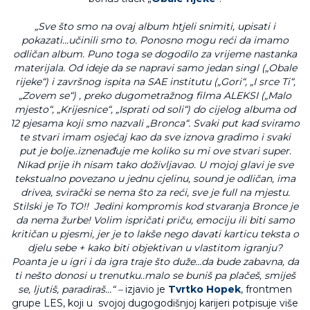
„Sve što smo na ovaj album htjeli snimiti, upisati i
pokazati...učinili smo to. Ponosno mogu reći da imamo
odličan album. Puno toga se dogodilo za vrijeme nastanka
materijala. Od ideje da se napravi samo jedan singl („Obale
rijeke“) i završnog ispita na SAE institutu („Gori“, „I srce Ti“,
„Zovem se“) , preko dugometražnog filma ALEKSI („Malo
mjesto“, „Krijesnice“, „Isprati od soli“) do cijelog albuma od
12 pjesama koji smo nazvali „Bronca“. Svaki put kad sviramo
te stvari imam osjećaj kao da sve iznova gradimo i svaki
put je bolje..iznenađuje me koliko su mi ove stvari super.
Nikad prije ih nisam tako doživljavao. U mojoj glavi je sve
tekstualno povezano u jednu cjelinu, sound je odličan, ima
drivea, svirački se nema što za reći, sve je full na mjestu.
Stilski je To TO!! Jedini kompromis kod stvaranja Bronce je
da nema žurbe! Volim ispričati priču, emociju ili biti samo
kritičan u pjesmi, jer je to lakše nego davati karticu teksta o
djelu sebe + kako biti objektivan u vlastitom igranju?
Poanta je u igri i da igra traje što duže…da bude zabavna, da
ti nešto donosi u trenutku..malo se buniš pa plačeš, smiješ
se, ljutiš, paradiraš…“ –
izjavio je
Tvrtko Hopek
, frontmen
grupe LES, koji u svojoj dugogodišnjoj karijeri potpisuje više