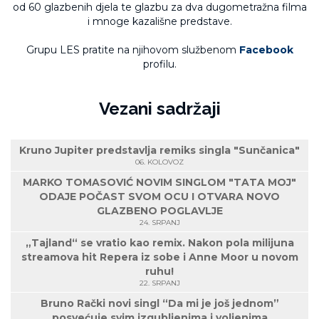
od 60 glazbenih djela te glazbu za dva dugometražna filma
i mnoge kazališne predstave.
Grupu LES pratite na njihovom službenom
Facebook
profilu.
Vezani sadržaji
Kruno Jupiter predstavlja remiks singla "Sunčanica"
06. KOLOVOZ
MARKO TOMASOVIĆ NOVIM SINGLOM "TATA MOJ"
ODAJE POČAST SVOM OCU I OTVARA NOVO
GLAZBENO POGLAVLJE
24. SRPANJ
„Tajland“ se vratio kao remix. Nakon pola milijuna
streamova hit Repera iz sobe i Anne Moor u novom
ruhu!
22. SRPANJ
Bruno Rački novi singl “Da mi je još jednom”
posvećuje svim izgubljenima i voljenima