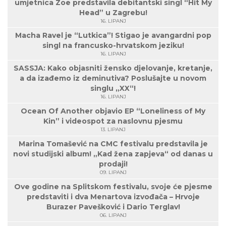
umjetnica Zoe predstavila debitantski singl “Hit My
Head” u Zagrebu!
16. LIPANJ
Macha Ravel je “Lutkica”! Stigao je avangardni pop
singl na francusko-hrvatskom jeziku!
16. LIPANJ
SASSJA: Kako objasniti žensko djelovanje, kretanje,
a da izađemo iz deminutiva? Poslušajte u novom
singlu „XX“!
16. LIPANJ
Ocean Of Another objavio EP “Loneliness of My
Kin” i videospot za naslovnu pjesmu
13. LIPANJ
Marina Tomašević na CMC festivalu predstavila je
novi studijski album! „Kad žena zapjeva“ od danas u
prodaji!
09. LIPANJ
Ove godine na Splitskom festivalu, svoje će pjesme
predstaviti i dva Menartova izvođača – Hrvoje
Burazer Pavešković i Dario Terglav!
06. LIPANJ