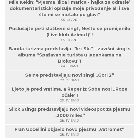
Mile Kekin: “Pjesma ’Ilica i marica - hajka za odrasle’
dokumentaristički opisuje moje privođenje ali i sve
što mi se motalo po glavi”
05. LIPANJ
Poslušajte peti službeni singl „Nešto se promijenilo
(Live klub Azimut)“!
05. LIPANJ
Banda turizma predstavlja “Jet Ski” – završni singl s
albuma “Spašavanje turista u japankama na
Biokovu”!
04. LIPANJ
Seine predstavljaju novi singl „Gori 2“
29. SVIBANJ
Ljeto je pred vratima, a Reper Iz Sobe nosi „Roze
očale“!
29. SVIBANJ
Slick Stings predstavljaju novi videospot za pjesmu
„3000 miles“
28. SVIBANJ
Fran Uccellini objavio novu pjesmu „Vatromet“
28. SVIBANJ