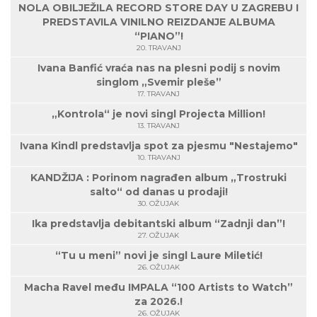
NOLA OBILJEŽILA RECORD STORE DAY U ZAGREBU I
PREDSTAVILA VINILNO REIZDANJE ALBUMA
“PIANO”!
20. TRAVANJ
Ivana Banfić vraća nas na plesni podij s novim
singlom „Svemir pleše”
17. TRAVANJ
„Kontrola“ je novi singl Projecta Million!
13. TRAVANJ
Ivana Kindl predstavlja spot za pjesmu "Nestajemo"
10. TRAVANJ
KANDŽIJA : Porinom nagrađen album „Trostruki
salto“ od danas u prodaji!
30. OŽUJAK
Ika predstavlja debitantski album “Zadnji dan”!
27. OŽUJAK
“Tu u meni” novi je singl Laure Miletić!
26. OŽUJAK
Macha Ravel među IMPALA “100 Artists to Watch”
za 2026.!
26. OŽUJAK