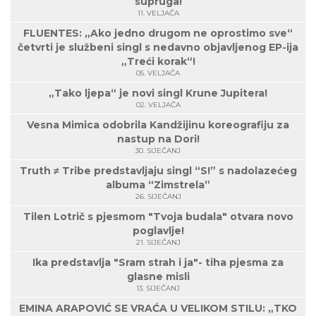
supruga!
11. VELJAČA
FLUENTES: „Ako jedno drugom ne oprostimo sve“
četvrti je službeni singl s nedavno objavljenog EP-ija
„Treći korak“!
05. VELJAČA
„Tako ljepa“ je novi singl Krune Jupitera!
02. VELJAČA
Vesna Mimica odobrila Kandžijinu koreografiju za
nastup na Dori!
30. SIJEČANJ
Truth ≠ Tribe predstavljaju singl “S!” s nadolazećeg
albuma “Zimstrela”
26. SIJEČANJ
Tilen Lotrič s pjesmom "Tvoja budala" otvara novo
poglavlje!
21. SIJEČANJ
Ika predstavlja "Sram strah i ja"- tiha pjesma za
glasne misli
13. SIJEČANJ
EMINA ARAPOVIĆ SE VRAĆA U VELIKOM STILU: „TKO