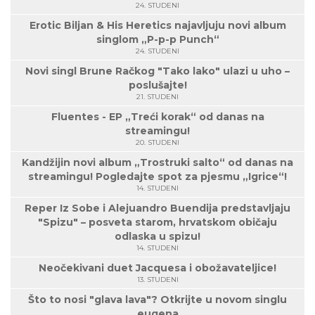
24. STUDENI
Erotic Biljan & His Heretics najavljuju novi album
singlom „P-p-p Punch“
24. STUDENI
Novi singl Brune Račkog "Tako lako" ulazi u uho –
poslušajte!
21. STUDENI
Fluentes - EP „Treći korak“ od danas na
streamingu!
20. STUDENI
Kandžijin novi album „Trostruki salto“ od danas na
streamingu! Pogledajte spot za pjesmu „Igrice“!
14. STUDENI
Reper Iz Sobe i Alejuandro Buendija predstavljaju
"Spizu" – posveta starom, hrvatskom običaju
odlaska u spizu!
14. STUDENI
Neočekivani duet Jacquesa i obožavateljice!
13. STUDENI
Što to nosi "glava lava"? Otkrijte u novom singlu
eugena