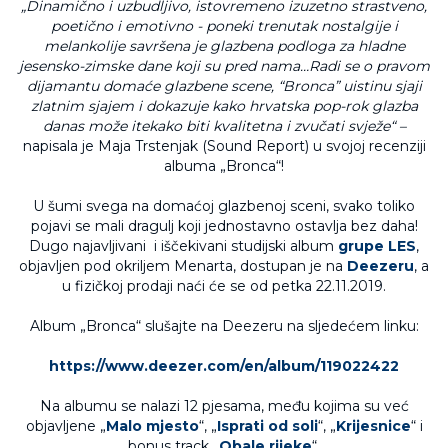
„Dinamično i uzbudljivo, istovremeno izuzetno strastveno,
poetično i emotivno - poneki trenutak nostalgije i
melankolije savršena je glazbena podloga za hladne
jesensko-zimske dane koji su pred nama…Radi se o pravom
dijamantu domaće glazbene scene, “Bronca” uistinu sjaji
zlatnim sjajem i dokazuje kako hrvatska pop-rok glazba
danas može itekako biti kvalitetna i zvučati svježe“ –
napisala je Maja Trstenjak (Sound Report) u svojoj recenziji
albuma „Bronca“!
U šumi svega na domaćoj glazbenoj sceni, svako toliko
pojavi se mali dragulj koji jednostavno ostavlja bez daha!
Dugo najavljivani i iščekivani studijski album
grupe LES
,
objavljen pod okriljem Menarta, dostupan je na
Deezeru
, a
u fizičkoj prodaji naći će se od petka 22.11.2019.
Album „Bronca“ slušajte na Deezeru na sljedećem linku:
https://www.deezer.com/en/album/119022422
Na albumu se nalazi 12 pjesama, među kojima su već
objavljene „
Malo mjesto
“, „
Isprati od soli
“, „
Krijesnice
“ i
bonus track „
Obale rijeke
“.