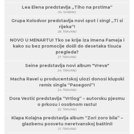
Lea Elena predstavlja „Tiho na prstima“
04. SVIBANJ
Grupa Kolodvor predstavlja novi spot i singl „Ti si
rijeka“!
28. TRAVANJ
NOVO U MENARTU! Tko se krije iza imena Fameja i
kako su bez promocije došli do desetaka tisuća
pregleda?
27. TRAVANJ
Seine predstavlja novi album "Vreva"
24. TRAVANJ
Macha Ravel u producentskoj ulozi donosi klupski
remix singla “Pasegoni”!
24. TRAVANJ
Dora Vestić predstavlja “Vrtlog” – autorsku pjesmu
o prkosu i osobnom rastu!
22. TRAVANJ
Klapa Kolajna predstavlja album “Zori zoro bila” –
glazbenu posvetu neretvanskoj baštini!
21. TRAVANJ