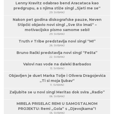
Lenny Kravitz odabrao bend Aracataca kao
predgrupu, a s njima stiže singl „Sjeti me se“
29. SVIBANJ
Nakon pet godina diskografske pauze, Neven
Stipčić objavio novi singl „Sve što imaš“ –
motivacijsko pismo samome sebi!
29. SVIBANJ
Truth ≠ Tribe predstavlja novi singl “M!”
28. SVIBANJ
Bruno Rački predstavlja novi singl “Fešta”
22. SVIBANJ
Valovi nas vode na daleki Barbados
13. SVIBANJ
Objavljen je duet Marka Tolje i Olivera Dragojevića
„Ti si moja ljubav“
11. SVIBANJ
Zaljubite se u novi singl Meritas dok svira „Radio”
08. SVIBANJ
MIRELA PRISELAC REMI U SAMOSTALNOM
PROJEKTU: Remi „Gola” s „Djevojkama”!
05. SVIBANJ