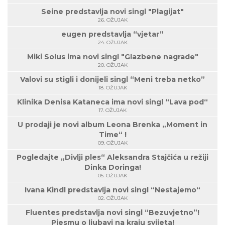
Seine predstavlja novi singl "Plagijat"
26. OŽUJAK
eugen predstavlja “vjetar”
24. OŽUJAK
Miki Solus ima novi singl "Glazbene nagrade"
20. OŽUJAK
Valovi su stigli i donijeli singl “Meni treba netko”
18. OŽUJAK
Klinika Denisa Kataneca ima novi singl “Lava pod“
17. OŽUJAK
U prodaji je novi album Leona Brenka „Moment in
Time“ !
09. OŽUJAK
Pogledajte „Divlji ples“ Aleksandra Stajčića u režiji
Dinka Doringa!
05. OŽUJAK
Ivana Kindl predstavlja novi singl “Nestajemo“
02. OŽUJAK
Fluentes predstavlja novi singl “Bezuvjetno”!
Pjesmu o ljubavi na kraju svijeta!