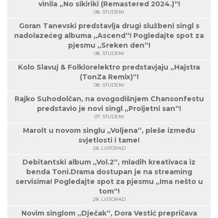
vinila „No sikiriki (Remastered 2024.)“!
08. STUDENI
Goran Tanevski predstavlja drugi službeni singl s
nadolazećeg albuma „Ascend“! Pogledajte spot za
pjesmu „Sreken den“!
08. STUDENI
Kolo Slavuj & Folklorelektro predstavjaju „Hajstra
(TonZa Remix)“!
08. STUDENI
Rajko Suhodolčan, na ovogodišnjem Chansonfestu
predstavio je novi singl „Proljetni san“!
07. STUDENI
Marolt u novom singlu „Voljena“, pleše između
svjetlosti i tame!
28. LISTOPAD
Debitantski album „Vol.2“, mladih kreativaca iz
benda Toni.Drama dostupan je na streaming
servisima! Pogledajte spot za pjesmu „Ima nešto u
tom“!
28. LISTOPAD
Novim singlom „Dječak“, Dora Vestić prepričava