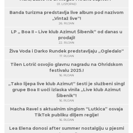
01. LISTOPAD
Banda turizma predstavlja live album pod nazivom
„Vintaž live“!
26. RUJAN
LP „ Boa II – Live klub Azimut Šibenik“ od danas u
prodaji!
22. RUJAN
Živa Voda i Darko Rundek predstavljaju „Ogledalo“
17. RUJAN
Tilen Lotrič osvojio glavnu nagradu na Ohridskom
festivalu 2025.!
16. RUJAN
„Tako lijepa live klub Azimut“ šesti je službeni singl
grupe Boa II uoči izlaska vinila „Live klub Azimut
Šibenik“!
16. RUJAN
Macha Ravel s aktualnim singlom “Lutkica” osvaja
TikTok publiku diljem regije!
16. RUJAN
Lea Elena donosi after summer nostalgiju u pjesmi