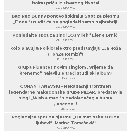
bolnu priču iz stvarnog života!
25. LISTOPAD
Bad Red Bunny ponovo šokiraju! Spot za pjesmu
„Done“ usudit će se pogledati samo najhrabriji!
23. LISTOPAD
Pogledajte spot za singl „Osmijeh“ Elene Brnić!
21. LISTOPAD
Kolo Slavuj & Folklorelektro predstavjaju „Ja Roža
(TonZa Remix)“!
18. LISTOPAD
Grupa Fluentes novim singlom „Vrijeme da
krenemo“ najavljuje treći studijski album!
17. LISTOPAD
GORAN TANEVSKI - Nekadašnji frontmen
legendarne makedonske grupe MIZAR, predstavlja
singl „Wish a man“ s nadolazećeg albuma
„Ascend“!
11. LISTOPAD
Pogledajte spot za pjesmu „Dalmatinske strune
ljubavi“, Marine Tomašević!
10. LISTOPAD