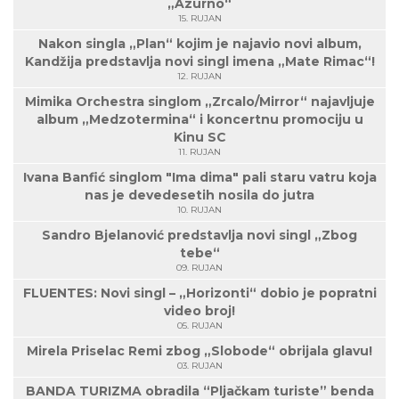
„Azurno“
15. RUJAN
Nakon singla „Plan“ kojim je najavio novi album,
Kandžija predstavlja novi singl imena „Mate Rimac“!
12. RUJAN
Mimika Orchestra singlom „Zrcalo/Mirror“ najavljuje
album „Medzotermina“ i koncertnu promociju u
Kinu SC
11. RUJAN
Ivana Banfić singlom "Ima dima" pali staru vatru koja
nas je devedesetih nosila do jutra
10. RUJAN
Sandro Bjelanović predstavlja novi singl „Zbog
tebe“
09. RUJAN
FLUENTES: Novi singl – „Horizonti“ dobio je popratni
video broj!
05. RUJAN
Mirela Priselac Remi zbog „Slobode“ obrijala glavu!
03. RUJAN
BANDA TURIZMA obradila “Pljačkam turiste” benda