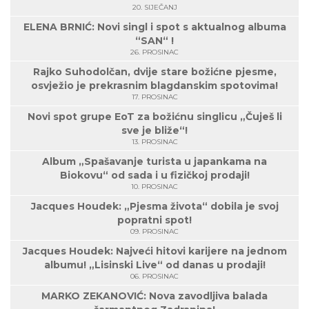
20. SIJEČANJ
ELENA BRNIĆ: Novi singl i spot s aktualnog albuma
“SAN“ !
26. PROSINAC
Rajko Suhodolčan, dvije stare božićne pjesme,
osvježio je prekrasnim blagdanskim spotovima!
17. PROSINAC
Novi spot grupe EoT za božićnu singlicu „Čuješ li
sve je bliže“!
13. PROSINAC
Album „Spašavanje turista u japankama na
Biokovu“ od sada i u fizičkoj prodaji!
10. PROSINAC
Jacques Houdek: „Pjesma života“ dobila je svoj
popratni spot!
09. PROSINAC
Jacques Houdek: Najveći hitovi karijere na jednom
albumu! „Lisinski Live“ od danas u prodaji!
06. PROSINAC
MARKO ZEKANOVIĆ: Nova zavodljiva balada