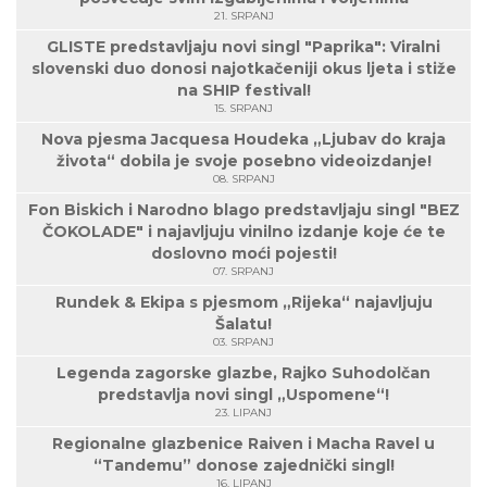
21. SRPANJ
GLISTE predstavljaju novi singl "Paprika": Viralni
slovenski duo donosi najotkačeniji okus ljeta i stiže
na SHIP festival!
15. SRPANJ
Nova pjesma Jacquesa Houdeka „Ljubav do kraja
života“ dobila je svoje posebno videoizdanje!
08. SRPANJ
Fon Biskich i Narodno blago predstavljaju singl "BEZ
ČOKOLADE" i najavljuju vinilno izdanje koje će te
doslovno moći pojesti!
07. SRPANJ
Rundek & Ekipa s pjesmom „Rijeka“ najavljuju
Šalatu!
03. SRPANJ
Legenda zagorske glazbe, Rajko Suhodolčan
predstavlja novi singl „Uspomene“!
23. LIPANJ
Regionalne glazbenice Raiven i Macha Ravel u
“Tandemu” donose zajednički singl!
16. LIPANJ