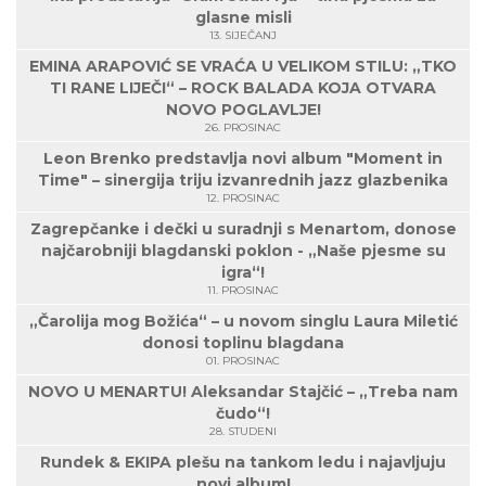
glasne misli
13. SIJEČANJ
EMINA ARAPOVIĆ SE VRAĆA U VELIKOM STILU: „TKO
TI RANE LIJEČI“ – ROCK BALADA KOJA OTVARA
NOVO POGLAVLJE!
26. PROSINAC
Leon Brenko predstavlja novi album "Moment in
Time" – sinergija triju izvanrednih jazz glazbenika
12. PROSINAC
Zagrepčanke i dečki u suradnji s Menartom, donose
najčarobniji blagdanski poklon - „Naše pjesme su
igra“!
11. PROSINAC
„Čarolija mog Božića“ – u novom singlu Laura Miletić
donosi toplinu blagdana
01. PROSINAC
NOVO U MENARTU! Aleksandar Stajčić – „Treba nam
čudo“!
28. STUDENI
Rundek & EKIPA plešu na tankom ledu i najavljuju
novi album!