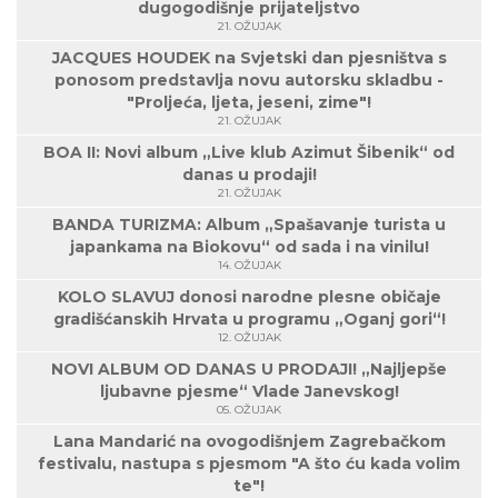
dugogodišnje prijateljstvo
21. OŽUJAK
JACQUES HOUDEK na Svjetski dan pjesništva s
ponosom predstavlja novu autorsku skladbu -
"Proljeća, ljeta, jeseni, zime"!
21. OŽUJAK
BOA II: Novi album „Live klub Azimut Šibenik“ od
danas u prodaji!
21. OŽUJAK
BANDA TURIZMA: Album „Spašavanje turista u
japankama na Biokovu“ od sada i na vinilu!
14. OŽUJAK
KOLO SLAVUJ donosi narodne plesne običaje
gradišćanskih Hrvata u programu „Oganj gori“!
12. OŽUJAK
NOVI ALBUM OD DANAS U PRODAJI! „Najljepše
ljubavne pjesme“ Vlade Janevskog!
05. OŽUJAK
Lana Mandarić na ovogodišnjem Zagrebačkom
festivalu, nastupa s pjesmom "A što ću kada volim
te"!