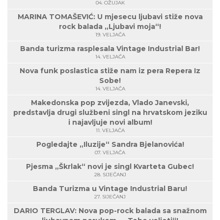
04. OŽUJAK
MARINA TOMAŠEVIĆ: U mjesecu ljubavi stiže nova
rock balada „Ljubavi moja“!
19. VELJAČA
Banda turizma rasplesala Vintage Industrial Bar!
14. VELJAČA
Nova funk poslastica stiže nam iz pera Repera Iz
Sobe!
14. VELJAČA
Makedonska pop zvijezda, Vlado Janevski,
predstavlja drugi službeni singl na hrvatskom jeziku
i najavljuje novi album!
11. VELJAČA
Pogledajte „Iluzije“ Sandra Bjelanovića!
07. VELJAČA
Pjesma „Škrlak“ novi je singl Kvarteta Gubec!
28. SIJEČANJ
Banda Turizma u Vintage Industrial Baru!
27. SIJEČANJ
DARIO TERGLAV: Nova pop-rock balada sa snažnom