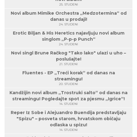
25. STUDENI
Novi album Mimike Orchestra „Medzotermina“ od
danas u prodaji!
24. STUDENI
Erotic Biljan & His Heretics najavljuju novi album
singlom „P-p-p Punch“
24. STUDENI
Novi singl Brune Račkog "Tako lako" ulazi u uho –
poslušajte!
21. STUDENI
Fluentes - EP „Treći korak“ od danas na
streamingu!
20. STUDENI
Kandžijin novi album „Trostruki salto“ od danas na
streamingu! Pogledajte spot za pjesmu „Igrice“!
14. STUDENI
Reper Iz Sobe i Alejuandro Buendija predstavljaju
"Spizu" – posveta starom, hrvatskom običaju
odlaska u spizu!
14. STUDENI