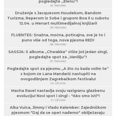
pogledajte „Elenu“!
10. TRAVANJ
Druženje s Jacquesom Houdekom, Bandom
Turizma, Reperom iz Sobe i grupom Boa II u subotu
12.04. u Menart multimedijalnoj knjižari!
09. TRAVANJ
FLUENTES: Snažna, moćna, poticajna, sve je to i
puno više od toga, nova pjesma RED!
08. TRAVANJ
SASSJA: S albuma „Chwakka“ stiže još jedan singl,
pogledajte spot za „Vaniliju“!
07. TRAVANJ
Pogledajte spot za pjesmu „A što ću kada volim te“
s kojom će Lana Mandarić nastupiti na
ovogodišnjem Zagrebačkom festivalu!
24. OŽUJAK
Macha Ravel nastavlja svoju razigranu glazbenu
evoluciju! Novi spot i singl - "Ako smo isti"!
21. OŽUJAK
Alka Vuica, Jimmy i Vlado Kalember: Zajedničkom
pjesmom "Daj da se opet nađemo" obilježavaju