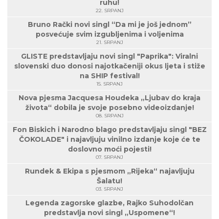
ruhu!
22. SRPANJ
Bruno Rački novi singl “Da mi je još jednom”
posvećuje svim izgubljenima i voljenima
21. SRPANJ
GLISTE predstavljaju novi singl "Paprika": Viralni
slovenski duo donosi najotkačeniji okus ljeta i stiže
na SHIP festival!
15. SRPANJ
Nova pjesma Jacquesa Houdeka „Ljubav do kraja
života“ dobila je svoje posebno videoizdanje!
08. SRPANJ
Fon Biskich i Narodno blago predstavljaju singl "BEZ
ČOKOLADE" i najavljuju vinilno izdanje koje će te
doslovno moći pojesti!
07. SRPANJ
Rundek & Ekipa s pjesmom „Rijeka“ najavljuju
Šalatu!
03. SRPANJ
Legenda zagorske glazbe, Rajko Suhodolčan
predstavlja novi singl „Uspomene“!