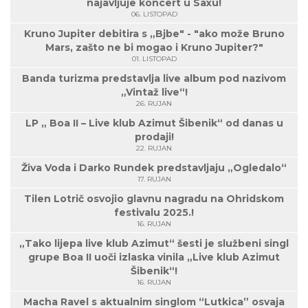
najavljuje koncert u Saxu!
06. LISTOPAD
Kruno Jupiter debitira s „Bjbe" - "ako može Bruno
Mars, zašto ne bi mogao i Kruno Jupiter?"
01. LISTOPAD
Banda turizma predstavlja live album pod nazivom
„Vintaž live“!
26. RUJAN
LP „ Boa II – Live klub Azimut Šibenik“ od danas u
prodaji!
22. RUJAN
Živa Voda i Darko Rundek predstavljaju „Ogledalo“
17. RUJAN
Tilen Lotrič osvojio glavnu nagradu na Ohridskom
festivalu 2025.!
16. RUJAN
„Tako lijepa live klub Azimut“ šesti je službeni singl
grupe Boa II uoči izlaska vinila „Live klub Azimut
Šibenik“!
16. RUJAN
Macha Ravel s aktualnim singlom “Lutkica” osvaja