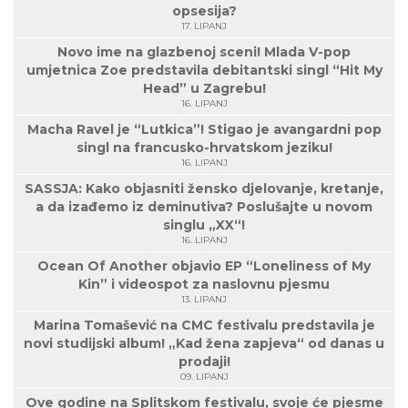
opsesija?
17. LIPANJ
Novo ime na glazbenoj sceni! Mlada V-pop
umjetnica Zoe predstavila debitantski singl “Hit My
Head” u Zagrebu!
16. LIPANJ
Macha Ravel je “Lutkica”! Stigao je avangardni pop
singl na francusko-hrvatskom jeziku!
16. LIPANJ
SASSJA: Kako objasniti žensko djelovanje, kretanje,
a da izađemo iz deminutiva? Poslušajte u novom
singlu „XX“!
16. LIPANJ
Ocean Of Another objavio EP “Loneliness of My
Kin” i videospot za naslovnu pjesmu
13. LIPANJ
Marina Tomašević na CMC festivalu predstavila je
novi studijski album! „Kad žena zapjeva“ od danas u
prodaji!
09. LIPANJ
Ove godine na Splitskom festivalu, svoje će pjesme