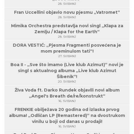
28. SVIBANJ
Fran Uccellini objavio novu pjesmu „Vatromet“
28. SVIBANJ
Mimika Orchestra predstavlja novi singl „Klapa za
Zemlju / Klapa for the Earth“
28. SVIBANJ
DORA VESTIĆ: „Pjesma Fragmenti posvećena je
mom preminulom tati“!
27. SVIBANJ
Boa II - „Sve što imamo (Live klub Azimut)“ novi je
singl s aktualnog albuma „Live klub Azimut
Šibenik“!
20. SVIBANJ
Živa Voda ft. Darko Rundek objavili novi album
„Angel's Breath de/re/konstrukt“
16. SVIBANJ
FRENKIE obilježava 20 godina od izlaska prvog
albuma! „Odličan LP (Remastered)“ na dvostrukom
vinilu u boji od danas u prodaji!
16. SVIBANJ