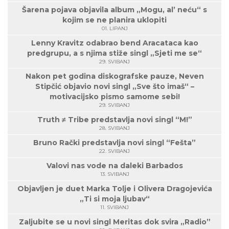
Šarena pojava objavila album „Mogu, al’ neću“ s
kojim se ne planira uklopiti
01. LIPANJ
Lenny Kravitz odabrao bend Aracataca kao
predgrupu, a s njima stiže singl „Sjeti me se“
29. SVIBANJ
Nakon pet godina diskografske pauze, Neven
Stipčić objavio novi singl „Sve što imaš“ –
motivacijsko pismo samome sebi!
29. SVIBANJ
Truth ≠ Tribe predstavlja novi singl “M!”
28. SVIBANJ
Bruno Rački predstavlja novi singl “Fešta”
22. SVIBANJ
Valovi nas vode na daleki Barbados
13. SVIBANJ
Objavljen je duet Marka Tolje i Olivera Dragojevića
„Ti si moja ljubav“
11. SVIBANJ
Zaljubite se u novi singl Meritas dok svira „Radio”