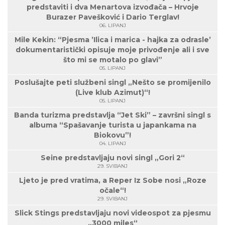
predstaviti i dva Menartova izvođača – Hrvoje
Burazer Pavešković i Dario Terglav!
06. LIPANJ
Mile Kekin: “Pjesma ’Ilica i marica - hajka za odrasle’
dokumentaristički opisuje moje privođenje ali i sve
što mi se motalo po glavi”
05. LIPANJ
Poslušajte peti službeni singl „Nešto se promijenilo
(Live klub Azimut)“!
05. LIPANJ
Banda turizma predstavlja “Jet Ski” – završni singl s
albuma “Spašavanje turista u japankama na
Biokovu”!
04. LIPANJ
Seine predstavljaju novi singl „Gori 2“
29. SVIBANJ
Ljeto je pred vratima, a Reper Iz Sobe nosi „Roze
očale“!
29. SVIBANJ
Slick Stings predstavljaju novi videospot za pjesmu
„3000 miles“