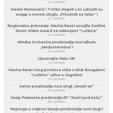
22. LISTOPAD
Slavko Remenarić i Tvrtko Hopek Les udružili su
snage u novom singlu „Priručnik za tebe“ !
21. LISTOPAD
Regionalno priznanje: Macha Ravel osvojila SoAlive
Music Video Award za videospot “Lutkica”
20. LISTOPAD
Mimika Orchestra predstavlja novi album
„Medzotermina“!
16. LISTOPAD
Upoznajte Maiu Vë!
14. LISTOPAD
Macha Ravel ovog prosinca stiže u klub Boogaloo!
“Lutkica” uživo u Zagrebu!
10. LISTOPAD
Seine predstavlja novi singl „Veseli se“
09. LISTOPAD
Josip Palameta predstavlja EP “Zaviri pod kožu”
08. LISTOPAD
Repčuga u cvijeću! Sassja predstavlja novi singl i