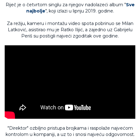
Riječ je o četvrtom singlu za njegov nadolazeći album "
Sve
najbolje
", koji izlazi u lipnju 2019. godine.
Za režiju, kameru i montažu video spota pobrinuo se Milan
Latković, asistirao mu je Ratko Ilijić, a zajedno uz Gabrijelu
Periš su postigli najveći zgoditak ove godine.
"Direktor" ozbiljno pristupa brojkama i raspolaže najvećom
kontrolom u kompaniji, a uz to i snosi najveću odgovornost.