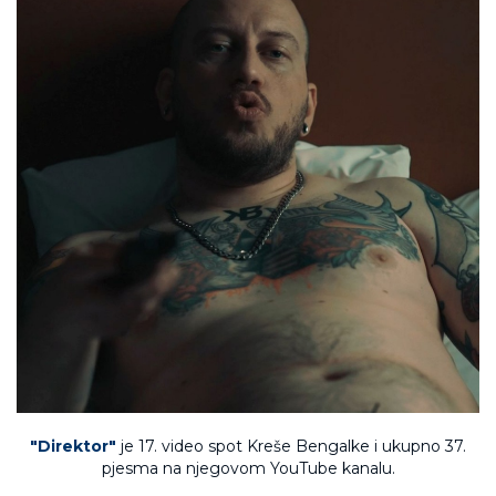
"Direktor"
je 17. video spot Kreše Bengalke i ukupno 37.
pjesma na njegovom YouTube kanalu.