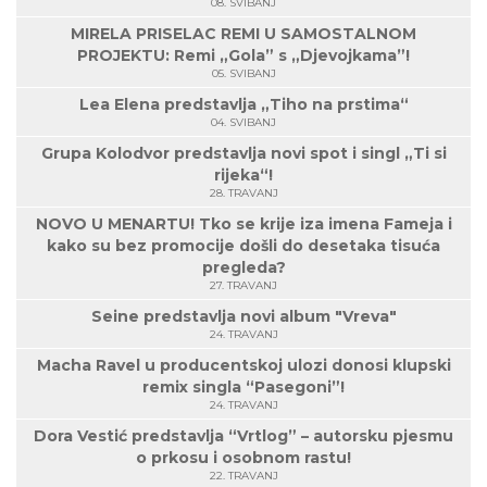
08. SVIBANJ
MIRELA PRISELAC REMI U SAMOSTALNOM
PROJEKTU: Remi „Gola” s „Djevojkama”!
05. SVIBANJ
Lea Elena predstavlja „Tiho na prstima“
04. SVIBANJ
Grupa Kolodvor predstavlja novi spot i singl „Ti si
rijeka“!
28. TRAVANJ
NOVO U MENARTU! Tko se krije iza imena Fameja i
kako su bez promocije došli do desetaka tisuća
pregleda?
27. TRAVANJ
Seine predstavlja novi album "Vreva"
24. TRAVANJ
Macha Ravel u producentskoj ulozi donosi klupski
remix singla “Pasegoni”!
24. TRAVANJ
Dora Vestić predstavlja “Vrtlog” – autorsku pjesmu
o prkosu i osobnom rastu!
22. TRAVANJ