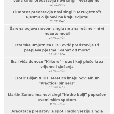
Ivana Kindl predstavlja novi singl “Nestajemo“
02. OŽUJAK
Fluentes predstavlja novi singl “Bezuvjetno”!
Pjesmu o ljubavi na kraju svijeta!
02. OŽUJAK
Šarena pojava novom singlu ne zna reći ne – ni vi
nećete moći!
27. VELJAČA
Istarska umjetnica Elis Lovrić predstavlja tri
prepjeva pjesme “Kanat od mora“
23. VELJAČA
Ika i Vića donose "Klikere" - duet koji pleše kroz
vrijeme i sjećanja
23. VELJAČA
Erotic Biljan & His Heretics imaju novi album
“Practical Sinners“
20. VELJAČA
Martin Žunec ima novi singl “Netko bolji” popraćen
svemirskim spotom
18. VELJAČA
Aracataca predstavlja spot i radio verziju singla