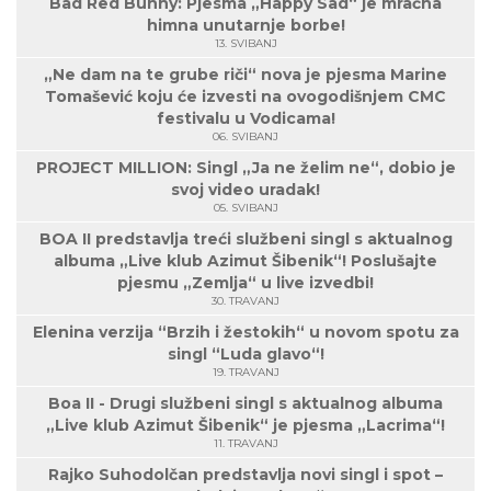
Bad Red Bunny: Pjesma „Happy Sad“ je mračna
himna unutarnje borbe!
13. SVIBANJ
„Ne dam na te grube riči“ nova je pjesma Marine
Tomašević koju će izvesti na ovogodišnjem CMC
festivalu u Vodicama!
06. SVIBANJ
PROJECT MILLION: Singl „Ja ne želim ne“, dobio je
svoj video uradak!
05. SVIBANJ
BOA II predstavlja treći službeni singl s aktualnog
albuma „Live klub Azimut Šibenik“! Poslušajte
pjesmu „Zemlja“ u live izvedbi!
30. TRAVANJ
Elenina verzija “Brzih i žestokih“ u novom spotu za
singl “Luda glavo“!
19. TRAVANJ
Boa II - Drugi službeni singl s aktualnog albuma
„Live klub Azimut Šibenik“ je pjesma „Lacrima“!
11. TRAVANJ
Rajko Suhodolčan predstavlja novi singl i spot –