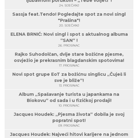
ljubavnom porukom – „Tebe voljeti“!
24. SIJEČANJ
Sassja feat.Tendo! Pogledajte spot za novi singl
"Prašina"!
20. SIJEČANJ
ELENA BRNIĆ: Novi singl i spot s aktualnog albuma
“SAN“ !
26. PROSINAC
Rajko Suhodolčan, dvije stare božićne pjesme,
osvježio je prekrasnim blagdanskim spotovima!
17. PROSINAC
Novi spot grupe EoT za božićnu singlicu „Čuješ li
sve je bliže“!
13. PROSINAC
Album „Spašavanje turista u japankama na
Biokovu“ od sada i u fizičkoj prodaji!
10. PROSINAC
Jacques Houdek: „Pjesma života“ dobila je svoj
popratni spot!
09. PROSINAC
Jacques Houdek: Najveći hitovi karijere na jednom