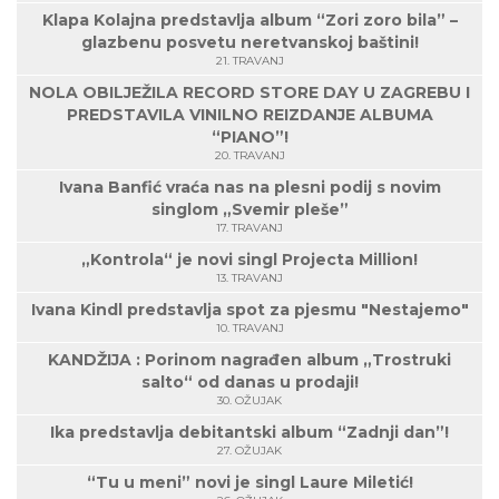
Klapa Kolajna predstavlja album “Zori zoro bila” –
glazbenu posvetu neretvanskoj baštini!
21. TRAVANJ
NOLA OBILJEŽILA RECORD STORE DAY U ZAGREBU I
PREDSTAVILA VINILNO REIZDANJE ALBUMA
“PIANO”!
20. TRAVANJ
Ivana Banfić vraća nas na plesni podij s novim
singlom „Svemir pleše”
17. TRAVANJ
„Kontrola“ je novi singl Projecta Million!
13. TRAVANJ
Ivana Kindl predstavlja spot za pjesmu "Nestajemo"
10. TRAVANJ
KANDŽIJA : Porinom nagrađen album „Trostruki
salto“ od danas u prodaji!
30. OŽUJAK
Ika predstavlja debitantski album “Zadnji dan”!
27. OŽUJAK
“Tu u meni” novi je singl Laure Miletić!