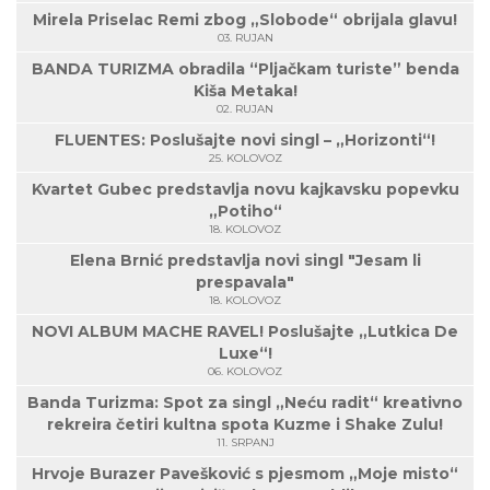
Mirela Priselac Remi zbog „Slobode“ obrijala glavu!
03. RUJAN
BANDA TURIZMA obradila “Pljačkam turiste” benda
Kiša Metaka!
02. RUJAN
FLUENTES: Poslušajte novi singl – „Horizonti“!
25. KOLOVOZ
Kvartet Gubec predstavlja novu kajkavsku popevku
„Potiho“
18. KOLOVOZ
Elena Brnić predstavlja novi singl "Jesam li
prespavala"
18. KOLOVOZ
NOVI ALBUM MACHE RAVEL! Poslušajte „Lutkica De
Luxe“!
06. KOLOVOZ
Banda Turizma: Spot za singl „Neću radit“ kreativno
rekreira četiri kultna spota Kuzme i Shake Zulu!
11. SRPANJ
Hrvoje Burazer Pavešković s pjesmom „Moje misto“