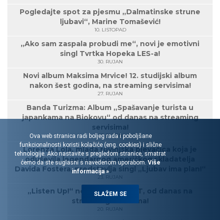
Pogledajte spot za pjesmu „Dalmatinske strune
ljubavi“, Marine Tomašević!
10. LISTOPAD
„Ako sam zaspala probudi me“, novi je emotivni
singl Tvrtka Hopeka LES-a!
30. RUJAN
Novi album Maksima Mrvice! 12. studijski album
nakon šest godina, na streaming servisima!
27. RUJAN
Banda Turizma: Album „Spašavanje turista u
japankama na Biokovu“ od danas na streaming
servisima!
27. RUJAN
Ova web stranica radi boljeg rada i poboljšane
funkcionalnosti koristi kolačiće (eng. cookies) i slične
Lorenza Lola, mlada rovinjska pjevačica koja je
tehnologije. Ako nastavite s pregledom stranice, smatrat
oduševila legendarnog američkog skladatelja
ćemo da ste suglasni s navedenom uporabom.
Više
Davida Fostera, predstavlja singl „Ljubav ima plan!“
informacija »
23. RUJAN
„Listen Up!“ novi EP grupe EoT, od danas na
SLAŽEM SE
streaming servisima!
20. RUJAN