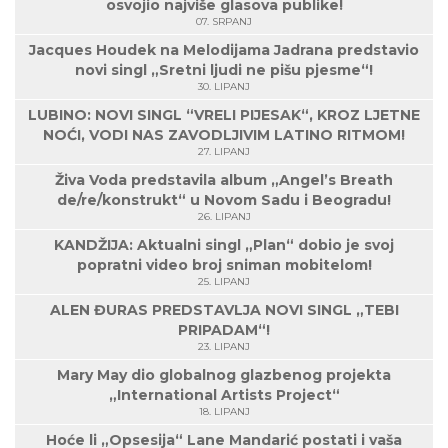
osvojio najviše glasova publike!
07. SRPANJ
Jacques Houdek na Melodijama Jadrana predstavio
novi singl „Sretni ljudi ne pišu pjesme“!
30. LIPANJ
LUBINO: NOVI SINGL “VRELI PIJESAK“, KROZ LJETNE
NOĆI, VODI NAS ZAVODLJIVIM LATINO RITMOM!
27. LIPANJ
Živa Voda predstavila album „Angel’s Breath
de/re/konstrukt“ u Novom Sadu i Beogradu!
26. LIPANJ
KANDŽIJA: Aktualni singl „Plan“ dobio je svoj
popratni video broj sniman mobitelom!
25. LIPANJ
ALEN ĐURAS PREDSTAVLJA NOVI SINGL „TEBI
PRIPADAM“!
23. LIPANJ
Mary May dio globalnog glazbenog projekta
„International Artists Project“
18. LIPANJ
Hoće li „Opsesija“ Lane Mandarić postati i vaša