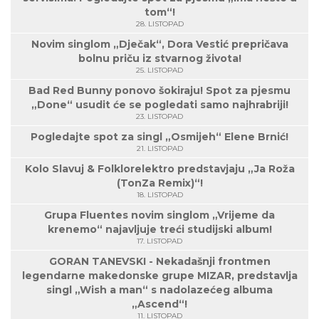
tom“!
28. LISTOPAD
Novim singlom „Dječak“, Dora Vestić prepričava
bolnu priču iz stvarnog života!
25. LISTOPAD
Bad Red Bunny ponovo šokiraju! Spot za pjesmu
„Done“ usudit će se pogledati samo najhrabriji!
23. LISTOPAD
Pogledajte spot za singl „Osmijeh“ Elene Brnić!
21. LISTOPAD
Kolo Slavuj & Folklorelektro predstavjaju „Ja Roža
(TonZa Remix)“!
18. LISTOPAD
Grupa Fluentes novim singlom „Vrijeme da
krenemo“ najavljuje treći studijski album!
17. LISTOPAD
GORAN TANEVSKI - Nekadašnji frontmen
legendarne makedonske grupe MIZAR, predstavlja
singl „Wish a man“ s nadolazećeg albuma
„Ascend“!
11. LISTOPAD