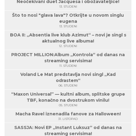
Neočekivani duet Jacquesa i obožavateljice!
13. STUDENI
Što to nosi "glava lava"? Otkrijte u novom singlu
eugena
13. STUDENI
BOA II: „Absentia live klub Azimut“ – novi je singl s
aktualnog live albuma!
12. STUDENI
PROJECT MILLION:Album „Kontrola“ od danas na
streaming servisima!
11. STUDENI
Voland Le Mat predstavlja novi singl „Kad
odrastem“
06. STUDENI
“Maxon Universal” — kultni album, splitske grupe
TBF, konačno na dvostrukom vinilu!
05. STUDENI
Macha Ravel iznenadila fanove za Halloween!
31. LISTOPAD
SASSJA: Novi EP „Instant Luksuz“ od danas na
streaming servisima!