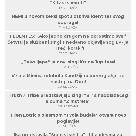
“Kriv si samo ti”
18. VELJAČA
REMI u novom seksi spotu otkriva identitet svog
supruga!
11. VELJAČA
FLUENTES: „Ako jedno drugom ne oprostimo sve“
četvrti je službeni singl s nedavno objavljenog EP-ija
„Treći korak“!
05. VELJAČA
„Tako ljepa“ je novi singl Krune Jupitera!
02. VELJAČA
Vesna Mimica odobrila Kandžijinu koreografiju za
nastup na Dori!
30. SIJEČANJ
Truth ≠ Tribe predstavljaju singl “S!” s nadolazećeg
albuma “Zimstrela”
26. SIJEČANJ
Tilen Lotrič s pjesmom "Tvoja budala" otvara novo
poglavlje!
21. SIJEČANJ
Ika predstavlja "Sram strah i ja"- tiha pjesma za