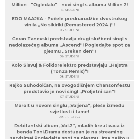
Million - "Ogledalo" - novi singl s albuma Million 2!
15. STUDENI
EDO MAAJKA - Počele prednarudžbe dvostrukog
vinila „No sikiriki (Remastered 2024.)“!
08. STUDENI
Goran Tanevski predstavlja drugi službeni singl s
nadolazećeg albuma „Ascend“! Pogledajte spot za
pjesmu „Sreken den“!
08. STUDENI
Kolo Slavuj & Folklorelektro predstavjaju „Hajstra
(TonZa Remix)“!
08. STUDENI
Rajko Suhodolčan, na ovogodišnjem Chansonfestu
predstavio je novi singl „Proljetni san“!
07. STUDENI
Marolt u novom singlu „Voljena“, pleše između
svjetlosti i tame!
28. LISTOPAD
Debitantski album „Vol.2“, mladih kreativaca iz
benda Toni.Drama dostupan je na streaming
servisima! Pogledajte spot za pjesmu „Ima nešto u