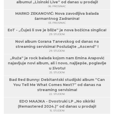
albumu! „Lisinski Live“ od danas u prodaji!
06. PROSINAC
MARKO ZEKANOVIĆ: Nova zavodljiva balada
šarmantnog Zadranina!
03. PROSINAC
EoT - „Čuješ li sve je bliže“ je nova božićna singlica!
29. STUDENI
Novi album Gorana Tanevskog od danas na
streaming servisima! Poslušajte „Ascend“ !
29. STUDENI
„Ruža“ je rock balada kojom nam Emina Arapović
najavljuje novi album, ali i novo, najljepše, poglavlje
u životu!
25. STUDENI
Bad Red Bunny: Debitantski studijski album “Can
You Tell Me What Comes Next?” od danas na
streaming servisima!
22. STUDENI
EDO MAAJKA - Dvostruki LP „No sikiriki
(Remastered 2024.)“ od danas u prodaji!
15. STUDENI