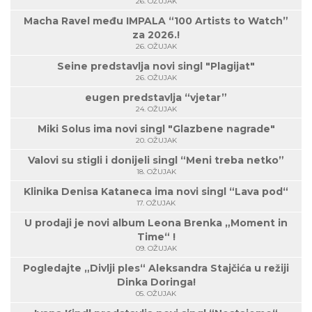
26. OŽUJAK
Macha Ravel među IMPALA “100 Artists to Watch”
za 2026.!
26. OŽUJAK
Seine predstavlja novi singl "Plagijat"
26. OŽUJAK
eugen predstavlja “vjetar”
24. OŽUJAK
Miki Solus ima novi singl "Glazbene nagrade"
20. OŽUJAK
Valovi su stigli i donijeli singl “Meni treba netko”
18. OŽUJAK
Klinika Denisa Kataneca ima novi singl “Lava pod“
17. OŽUJAK
U prodaji je novi album Leona Brenka „Moment in
Time“ !
09. OŽUJAK
Pogledajte „Divlji ples“ Aleksandra Stajčića u režiji
Dinka Doringa!
05. OŽUJAK