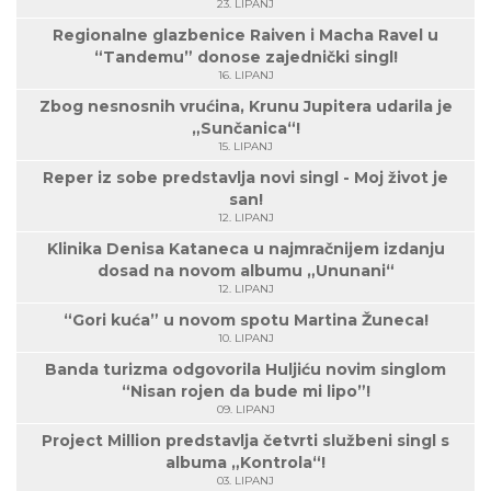
23. LIPANJ
Regionalne glazbenice Raiven i Macha Ravel u
“Tandemu” donose zajednički singl!
16. LIPANJ
Zbog nesnosnih vrućina, Krunu Jupitera udarila je
„Sunčanica“!
15. LIPANJ
Reper iz sobe predstavlja novi singl - Moj život je
san!
12. LIPANJ
Klinika Denisa Kataneca u najmračnijem izdanju
dosad na novom albumu „Ununani“
12. LIPANJ
“Gori kuća” u novom spotu Martina Žuneca!
10. LIPANJ
Banda turizma odgovorila Huljiću novim singlom
“Nisan rojen da bude mi lipo”!
09. LIPANJ
Project Million predstavlja četvrti službeni singl s
albuma „Kontrola“!
03. LIPANJ