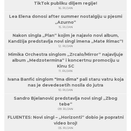
TikTok publiku diljem regije!
16. RUJAN
Lea Elena donosi after summer nostalgiju u pjesmi
„Azurno“
15. RUJAN
Nakon singla „Plan“ kojim je najavio novi album,
Kandžija predstavlja novi singl imena „Mate Rimac“!
12. RUJAN
Mimika Orchestra singlom „Zrcalo/Mirror“ najavljuje
album „Medzotermina“ i koncertnu promociju u
Kinu SC
11. RUJAN
Ivana Banfić singlom "Ima dima" pali staru vatru koja
nas je devedesetih nosila do jutra
10. RUJAN
Sandro Bjelanović predstavlja novi singl „Zbog
tebe“
09. RUJAN
FLUENTES: Novi singl – „Horizonti“ dobio je popratni
video broj!
05. RUJAN