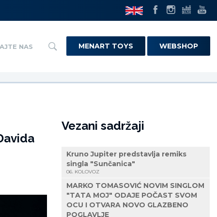
MENART TOYS
WEBSHOP
AJTE NAS
Vezani sadržaji
Davida
Kruno Jupiter predstavlja remiks
singla "Sunčanica"
06. KOLOVOZ
MARKO TOMASOVIĆ NOVIM SINGLOM
"TATA MOJ" ODAJE POČAST SVOM
OCU I OTVARA NOVO GLAZBENO
POGLAVLJE