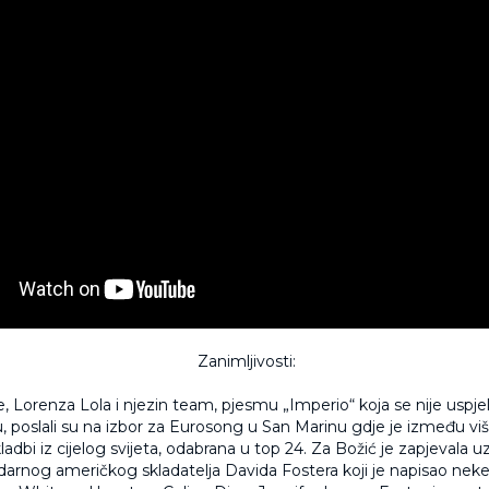
Zanimljivosti:
, Lorenza Lola i njezin team, pjesmu „Imperio“ koja se nije uspjela
, poslali su na izbor za Eurosong u San Marinu gdje je između vi
ladbi iz cijelog svijeta, odabrana u top 24. Za Božić je zapjevala u
arnog američkog skladatelja Davida Fostera koji je napisao neke