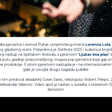
jska pjevačica Lorenza Puhar, umjetničkog imena
Lorenza Lola
,
oj glazbenoj sceni. Pobjednica je Darfesta 2023 i sudionica brojnih
ji nastup na Splitskom festivalu s pjesmom "
Ljubav ima plan
" 
a putu gradnje prepoznatljivog
imagea
pop pjevačice koja gaji izr
e produkcije. S istom pjesmom nastupila je i na internacionalni
gdje je osvojila drugu nagradu publike.
tim predvodi skladatelj Goran Šarac, tekstopisci Robert Pilepić, 
 Aleksandar Valenčić. Video spot je nastao u suradnji s režiser
Jančičem.