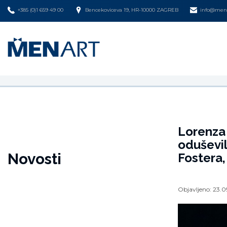
+385 (0)1 659 49 00
Bencekoviceva 19, HR-10000 ZAGREB
info@mena
Lorenza 
oduševi
Novosti
Fostera,
Objavljeno:
23.0