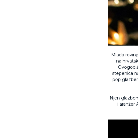
Mlada rovin
na hrvatsk
Ovogodišn
stepenica n
pop glazben
Njen glazbeni 
i aranžer