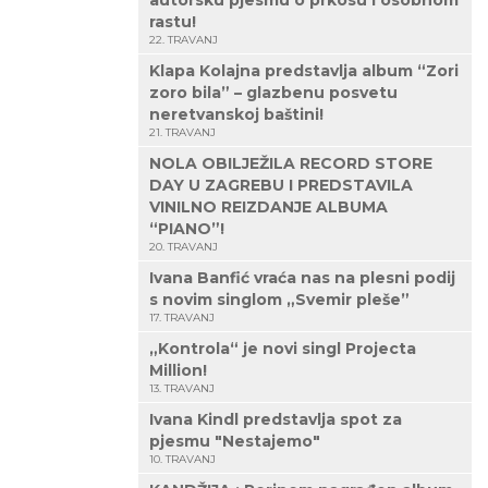
autorsku pjesmu o prkosu i osobnom
rastu!
22. TRAVANJ
Klapa Kolajna predstavlja album “Zori
zoro bila” – glazbenu posvetu
neretvanskoj baštini!
21. TRAVANJ
NOLA OBILJEŽILA RECORD STORE
DAY U ZAGREBU I PREDSTAVILA
VINILNO REIZDANJE ALBUMA
“PIANO”!
20. TRAVANJ
Ivana Banfić vraća nas na plesni podij
s novim singlom „Svemir pleše”
17. TRAVANJ
„Kontrola“ je novi singl Projecta
Million!
13. TRAVANJ
Ivana Kindl predstavlja spot za
pjesmu "Nestajemo"
10. TRAVANJ