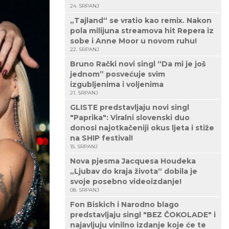
24. SRPANJ
„Tajland“ se vratio kao remix. Nakon
pola milijuna streamova hit Repera iz
sobe i Anne Moor u novom ruhu!
22. SRPANJ
Bruno Rački novi singl “Da mi je još
jednom” posvećuje svim
izgubljenima i voljenima
21. SRPANJ
GLISTE predstavljaju novi singl
"Paprika": Viralni slovenski duo
donosi najotkačeniji okus ljeta i stiže
na SHIP festival!
15. SRPANJ
Nova pjesma Jacquesa Houdeka
„Ljubav do kraja života“ dobila je
svoje posebno videoizdanje!
08. SRPANJ
Fon Biskich i Narodno blago
predstavljaju singl "BEZ ČOKOLADE" i
najavljuju vinilno izdanje koje će te