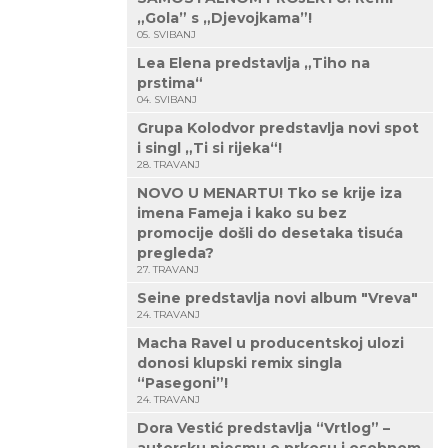
„Gola” s „Djevojkama”!
05. SVIBANJ
Lea Elena predstavlja „Tiho na
prstima“
04. SVIBANJ
Grupa Kolodvor predstavlja novi spot
i singl „Ti si rijeka“!
28. TRAVANJ
NOVO U MENARTU! Tko se krije iza
imena Fameja i kako su bez
promocije došli do desetaka tisuća
pregleda?
27. TRAVANJ
Seine predstavlja novi album "Vreva"
24. TRAVANJ
Macha Ravel u producentskoj ulozi
donosi klupski remix singla
“Pasegoni”!
24. TRAVANJ
Dora Vestić predstavlja “Vrtlog” –