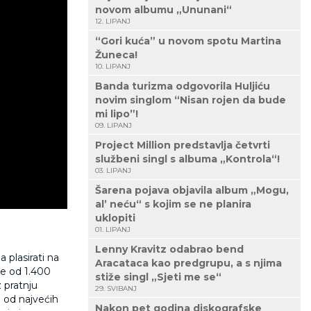
novom albumu „Ununani“
12. LIPANJ
“Gori kuća” u novom spotu Martina
Žuneca!
10. LIPANJ
Banda turizma odgovorila Huljiću
novim singlom “Nisan rojen da bude
mi lipo”!
09. LIPANJ
Project Million predstavlja četvrti
službeni singl s albuma „Kontrola“!
03. LIPANJ
Šarena pojava objavila album „Mogu,
al’ neću“ s kojim se ne planira
uklopiti
01. LIPANJ
Lenny Kravitz odabrao bend
 plasirati na
Aracataca kao predgrupu, a s njima
še od 1.400
stiže singl „Sjeti me se“
z pratnju
29. SVIBANJ
 od najvećih
Nakon pet godina diskografske