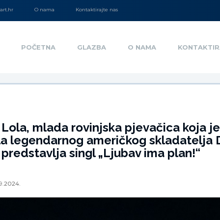
rt.hr
O nama
Kontaktirajte nas
POČETNA
GLAZBA
O NAMA
KONTAKTIR
Lola, mlada rovinjska pjevačica koja je
la legendarnog američkog skladatelja 
 predstavlja singl „Ljubav ima plan!“
9.2024.