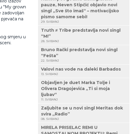
avio izazov
pauze, Neven Stipčić objavio novi
smu "My grown
singl „Sve što imaš“ – motivacijsko
je zadovoljan
pismo samome sebi!
h pjevača na
29. SVIBANJ
Truth ≠ Tribe predstavlja novi singl
“M!”
enog smjeru u
28. SVIBANJ
sceni.
Bruno Rački predstavlja novi singl
“Fešta”
22. SVIBANJ
Valovi nas vode na daleki Barbados
13. SVIBANJ
Objavljen je duet Marka Tolje i
Olivera Dragojevića „Ti si moja
ljubav“
11. SVIBANJ
Zaljubite se u novi singl Meritas dok
svira „Radio”
08. SVIBANJ
MIRELA PRISELAC REMI U
SAMOSTALNOM PROJEKTU: Remi