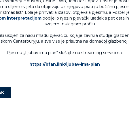
va Whitney Houston, Celine Dion, Jennifer Lopez. Foster je post
ima diljem svijeta da otpjevaju uz njegovu pratnju božićnu pje
istmas list". Lola je prihvatila izazov, otpjevala pjesmu, a Foster 
om interpretacijom
podijelio njezin pjevački uradak s pet ostali
svojem Instagram profilu.
ki uspjeh za našu mladu pjevačicu koja je završila studije glazb
skom Canterburyju, a sve više je prisutna na domaćoj glazbenoj 
Pjesmu „Ljubav ima plan“ slušajte na streaming servisima:
https://bfan.link/ljubav-ima-plan
AK