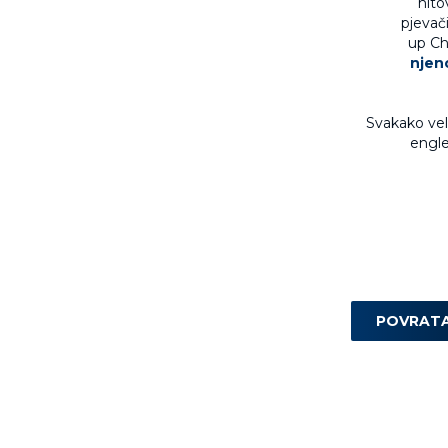
hito
pjevač
up Chr
njen
Svakako veli
engle
POVRAT