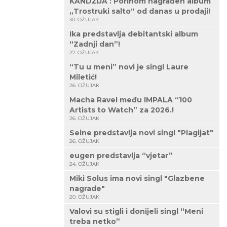
KANDŽIJA : Porinom nagrađen album
„Trostruki salto“ od danas u prodaji!
30. OŽUJAK
Ika predstavlja debitantski album
“Zadnji dan”!
27. OŽUJAK
“Tu u meni” novi je singl Laure
Miletić!
26. OŽUJAK
Macha Ravel među IMPALA “100
Artists to Watch” za 2026.!
26. OŽUJAK
Seine predstavlja novi singl "Plagijat"
26. OŽUJAK
eugen predstavlja “vjetar”
24. OŽUJAK
Miki Solus ima novi singl "Glazbene
nagrade"
20. OŽUJAK
Valovi su stigli i donijeli singl “Meni
treba netko”