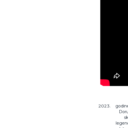
godine
Doru
sk
legend