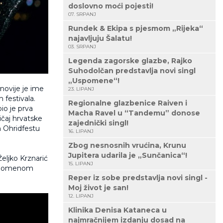
doslovno moći pojesti!
07. SRPANJ
Rundek & Ekipa s pjesmom „Rijeka“
najavljuju Šalatu!
03. SRPANJ
Legenda zagorske glazbe, Rajko
Suhodolčan predstavlja novi singl
„Uspomene“!
 novije je ime
23. LIPANJ
 festivala.
Regionalne glazbenice Raiven i
bio je prva
Macha Ravel u “Tandemu” donose
ičaj hrvatske
zajednički singl!
m Ohridfestu
16. LIPANJ
Zbog nesnosnih vrućina, Krunu
Jupitera udarila je „Sunčanica“!
Željko Krznarić
15. LIPANJ
om Domenom
Reper iz sobe predstavlja novi singl -
Moj život je san!
12. LIPANJ
Klinika Denisa Kataneca u
najmračnijem izdanju dosad na