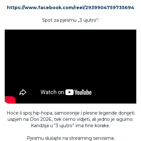
https://www.facebook.com/reel/2939904759735694
Spot za pjesmu „3 ujutro“:
Hoće li spoj hip-hopa, samoironije i plesne legende donijeti
uspjeh na Dori 2026., tek ćemo vidjeti, ali jedno je sigurno:
Kandžija u “3 ujutro” ima fine korake.
Pjesmu slušajte na streaming servisima: