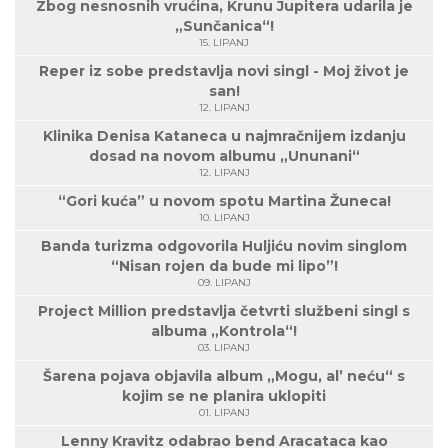
Zbog nesnosnih vrućina, Krunu Jupitera udarila je
„Sunčanica“!
15. LIPANJ
Reper iz sobe predstavlja novi singl - Moj život je
san!
12. LIPANJ
Klinika Denisa Kataneca u najmračnijem izdanju
dosad na novom albumu „Ununani“
12. LIPANJ
“Gori kuća” u novom spotu Martina Žuneca!
10. LIPANJ
Banda turizma odgovorila Huljiću novim singlom
“Nisan rojen da bude mi lipo”!
09. LIPANJ
Project Million predstavlja četvrti službeni singl s
albuma „Kontrola“!
03. LIPANJ
Šarena pojava objavila album „Mogu, al’ neću“ s
kojim se ne planira uklopiti
01. LIPANJ
Lenny Kravitz odabrao bend Aracataca kao