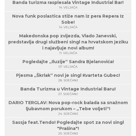
Banda turizma rasplesala Vintage Industrial Bar!
14. VELJAČA
Nova funk poslastica stiže nam iz pera Repera Iz
Sobe!
14. VELJAČA
Makedonska pop zvijezda, Vlado Janevski,
predstavlja drugi službeni singl na hrvatskom jeziku
i najavljuje novi album!
11. VELJAČA
Pogledajte „Iluzije“ Sandra Bjelanovića!
07. VELJAČA
Pjesma „Škrlak“ novi je singl Kvarteta Gubec!
28. SIJEČANJ
Banda Turizma u Vintage Industrial Baru!
27. SIJEČANJ
DARIO TERGLAV: Nova pop-rock balada sa snažnom
ljubavnom porukom – „Tebe voljeti“!
24. SIJEČANJ
Sassja feat.Tendo! Pogledajte spot za novi singl
"Prašina"!
20. SIJEČANJ