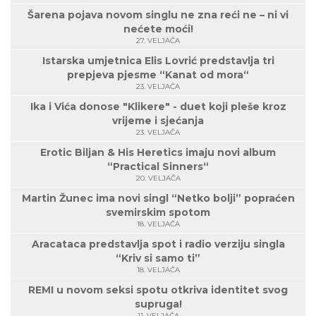
Šarena pojava novom singlu ne zna reći ne – ni vi
nećete moći!
27. VELJAČA
Istarska umjetnica Elis Lovrić predstavlja tri
prepjeva pjesme “Kanat od mora“
23. VELJAČA
Ika i Vića donose "Klikere" - duet koji pleše kroz
vrijeme i sjećanja
23. VELJAČA
Erotic Biljan & His Heretics imaju novi album
“Practical Sinners“
20. VELJAČA
Martin Žunec ima novi singl “Netko bolji” popraćen
svemirskim spotom
18. VELJAČA
Aracataca predstavlja spot i radio verziju singla
“Kriv si samo ti”
18. VELJAČA
REMI u novom seksi spotu otkriva identitet svog
supruga!
11. VELJAČA