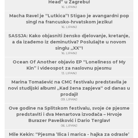
Head” u Zagrebu!
16. LIPANJ
Macha Ravel je “Lutkica”! Stigao je avangardni pop
singl na francusko-hrvatskom jeziku!
16. LIPANJ
SASSJA: Kako objasniti žensko djelovanje, kretanje,
a da izađemo iz deminutiva? Poslušajte u novom
singlu „XX“!
16. LIPANJ
Ocean Of Another objavio EP “Loneliness of My
Kin” i videospot za naslovnu pjesmu
13. LIPANJ
Marina Tomašević na CMC festivalu predstavila je
novi studijski album! „Kad žena zapjeva“ od danas u
prodaji!
09. LIPANJ
Ove godine na Splitskom festivalu, svoje će pjesme
predstaviti i dva Menartova izvođača – Hrvoje
Burazer Pavešković i Dario Terglav!
06. LIPANJ
Mile Kekin: “Pjesma ’Ilica i marica - hajka za odrasle’