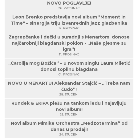
NOVO POGLAVLJE!
26. PROSINAC
Leon Brenko predstavlja novi album "Moment in
Time" – sinergija triju izvanrednih jazz glazbenika
12. PROSINAC
Zagrepčanke i dečki u suradnji s Menartom, donose
najčarobniji blagdanski poklon - „Naše pjesme su
igra“!
11. PROSINAC
„Čarolija mog Božića“ – u novom singlu Laura Miletić
donosi toplinu blagdana
01. PROSINAC
NOVO U MENARTU! Aleksandar Stajčić – „Treba nam
čudo“!
28. STUDENI
Rundek & EKIPA plešu na tankom ledu i najavljuju
novi album!
25. STUDENI
Novi album Mimike Orchestra „Medzotermina“ od
danas u prodaji!
24. STUDENI