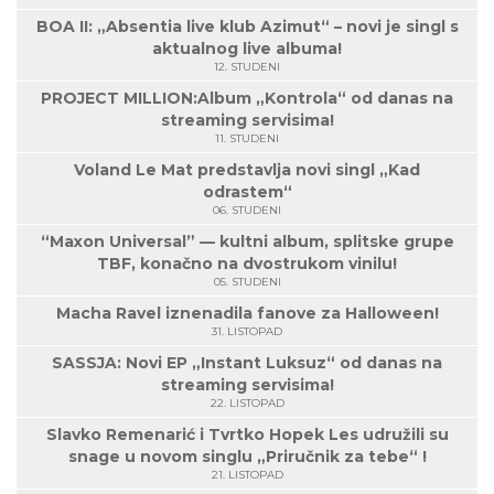
BOA II: „Absentia live klub Azimut“ – novi je singl s
aktualnog live albuma!
12. STUDENI
PROJECT MILLION:Album „Kontrola“ od danas na
streaming servisima!
11. STUDENI
Voland Le Mat predstavlja novi singl „Kad
odrastem“
06. STUDENI
“Maxon Universal” — kultni album, splitske grupe
TBF, konačno na dvostrukom vinilu!
05. STUDENI
Macha Ravel iznenadila fanove za Halloween!
31. LISTOPAD
SASSJA: Novi EP „Instant Luksuz“ od danas na
streaming servisima!
22. LISTOPAD
Slavko Remenarić i Tvrtko Hopek Les udružili su
snage u novom singlu „Priručnik za tebe“ !
21. LISTOPAD