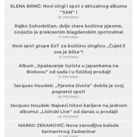
ELENA BRNIĆ: Novi singl i spot s aktualnog albuma
“SAN“ !
26. PROSINAC
Rajko Suhodolčan, dvije stare božićne pjesme,
osvježio je prekrasnim blagdanskim spotovima!
17. PROSINAC
Novi spot grupe EoT za božićnu singlicu „Čuješ li
sve je bliže“!
13. PROSINAC
Album „Spašavanje turista u japankama na
Biokovu“ od sada i u fizičkoj prodaji!
10. PROSINAC
Jacques Houdek: „Pjesma života“ dobila je svoj
popratni spot!
09. PROSINAC
Jacques Houdek: Najveći hitovi karijere na jednom
albumu! „Lisinski Live“ od danas u prodaji!
06. PROSINAC
MARKO ZEKANOVIĆ: Nova zavodljiva balada
šarmantnog Zadranina!
03. PROSINAC