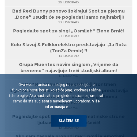
25. LISTOPAD
Bad Red Bunny ponovo šokiraju! Spot za pjesmu
„Done“ usudit će se pogledati samo najhrabriji!
23. LISTOPAD
Pogledajte spot za singl „Osmijeh“ Elene Brnić!
21. LISTOPAD
Kolo Slavuj & Folklorelektro predstavjaju „Ja Roža
(TonZa Remix)“!
18. LISTOPAD
Grupa Fluentes novim singlom „Vrijeme da
krenemo“ najavljuje treći studijski album!
17. LISTOPAD
GORAN TANEVSKI - Nekadašnji frontmen
Ova web stranica radi boljeg rada i poboljšane
legendarne makedonske grupe MIZAR, predstavlja
funkcionalnosti koristi kolačiće (eng. cookies) i slične
tehnologije. Ako nastavite s pregledom stranice, smatrat
singl „Wish a man“ s nadolazećeg albuma
ćemo da ste suglasni s navedenom uporabom.
Više
„Ascend“!
informacija »
11. LISTOPAD
Pogledajte spot za pjesmu „Dalmatinske strune
SLAŽEM SE
ljubavi“, Marine Tomašević!
10. LISTOPAD
„Ako sam zaspala probudi me“, novi je emotivni