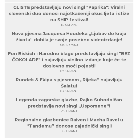
GLISTE predstavljaju novi singl "Paprika": Viralni
slovenski duo donosi najotkačeniji okus ljeta i stiže
na SHIP festival!
15. SRPANJ
Nova pjesma Jacquesa Houdeka „Ljubav do kraja
života“ dobila je svoje posebno videoizdanje!
08. SRPANJ
Fon Biskich i Narodno blago predstavljaju singl "BEZ
ČOKOLADE" i najavljuju vinilno izdanje koje će te
doslovno moći pojesti!
07. SRPANJ
Rundek & Ekipa s pjesmom „Rijeka“ najavljuju
Šalatu!
03. SRPANJ
Legenda zagorske glazbe, Rajko Suhodolčan
predstavlja novi singl „Uspomene“!
23. LIPANJ
Regionalne glazbenice Raiven i Macha Ravel u
“Tandemu” donose zajednički singl!
16. LIPANJ