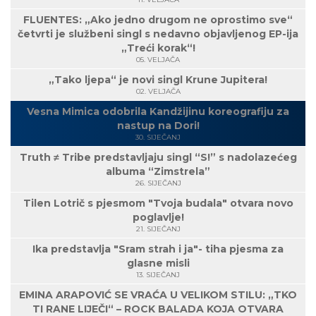
FLUENTES: „Ako jedno drugom ne oprostimo sve“
četvrti je službeni singl s nedavno objavljenog EP-ija
„Treći korak“!
05. VELJAČA
„Tako ljepa“ je novi singl Krune Jupitera!
02. VELJAČA
Vesna Mimica odobrila Kandžijinu koreografiju za
nastup na Dori!
30. SIJEČANJ
Truth ≠ Tribe predstavljaju singl “S!” s nadolazećeg
albuma “Zimstrela”
26. SIJEČANJ
Tilen Lotrič s pjesmom "Tvoja budala" otvara novo
poglavlje!
21. SIJEČANJ
Ika predstavlja "Sram strah i ja"- tiha pjesma za
glasne misli
13. SIJEČANJ
EMINA ARAPOVIĆ SE VRAĆA U VELIKOM STILU: „TKO
TI RANE LIJEČI“ – ROCK BALADA KOJA OTVARA