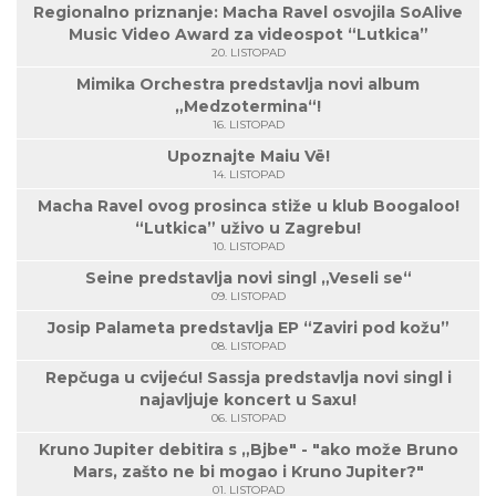
Regionalno priznanje: Macha Ravel osvojila SoAlive
Music Video Award za videospot “Lutkica”
20. LISTOPAD
Mimika Orchestra predstavlja novi album
„Medzotermina“!
16. LISTOPAD
Upoznajte Maiu Vë!
14. LISTOPAD
Macha Ravel ovog prosinca stiže u klub Boogaloo!
“Lutkica” uživo u Zagrebu!
10. LISTOPAD
Seine predstavlja novi singl „Veseli se“
09. LISTOPAD
Josip Palameta predstavlja EP “Zaviri pod kožu”
08. LISTOPAD
Repčuga u cvijeću! Sassja predstavlja novi singl i
najavljuje koncert u Saxu!
06. LISTOPAD
Kruno Jupiter debitira s „Bjbe" - "ako može Bruno
Mars, zašto ne bi mogao i Kruno Jupiter?"
01. LISTOPAD