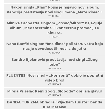
15. RUJAN
Nakon singla „Plan“ kojim je najavio novi album,
Kandžija predstavlja novi singl imena „Mate Rimac“!
12. RUJAN
Mimika Orchestra singlom „Zrcalo/Mirror“ najavljuje
album „Medzotermina“ i koncertnu promociju u
Kinu SC
11. RUJAN
Ivana Banfić singlom "Ima dima" pali staru vatru koja
nas je devedesetih nosila do jutra
10. RUJAN
Sandro Bjelanović predstavlja novi singl „Zbog
tebe“
09. RUJAN
FLUENTES: Novi singl – „Horizonti“ dobio je popratni
video broj!
05. RUJAN
Mirela Priselac Remi zbog „Slobode“ obrijala glavu!
03. RUJAN
BANDA TURIZMA obradila “Pljačkam turiste” benda
Kiša Metaka!