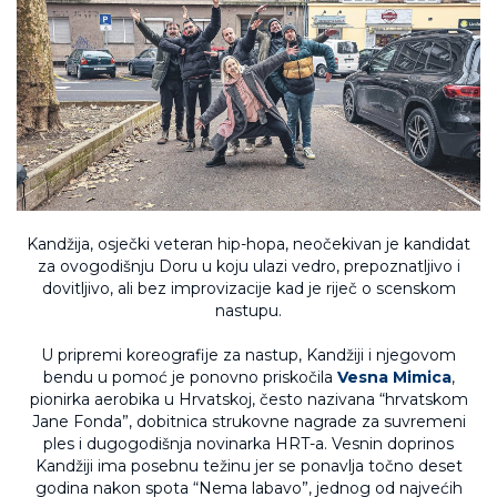
Kandžija, osječki veteran hip-hopa, neočekivan je kandidat
za ovogodišnju Doru u koju ulazi vedro, prepoznatljivo i
dovitljivo, ali bez improvizacije kad je riječ o scenskom
nastupu.
U pripremi koreografije za nastup, Kandžiji i njegovom
bendu u pomoć je ponovno priskočila
Vesna Mimica
,
pionirka aerobika u Hrvatskoj, često nazivana “hrvatskom
Jane Fonda”, dobitnica strukovne nagrade za suvremeni
ples i dugogodišnja novinarka HRT-a. Vesnin doprinos
Kandžiji ima posebnu težinu jer se ponavlja točno deset
godina nakon spota “Nema labavo”, jednog od najvećih