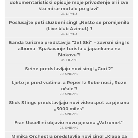
dokumentaristički opisuje moje privođenje ali i sve
što mi se motalo po glavi”
05. LIPANJ
Poslušajte peti službeni singl „Nešto se promijenilo
(Live klub Azimut)“!
05. LIPANJ
Banda turizma predstavlja “Jet Ski” – završni singl s
albuma “Spašavanje turista u japankama na
Biokovu”!
04. LIPANJ
Seine predstavljaju novi singl „Gori 2“
29. SVIBANJ
Ljeto je pred vratima, a Reper Iz Sobe nosi „Roze
očale“!
29. SVIBANJ
Slick Stings predstavljaju novi videospot za pjesmu
„3000 miles“
28. SVIBANJ
Fran Uccellini objavio novu pjesmu „Vatromet“
28. SVIBANJ
Mimika Orchestra predstavlja novi singl „Klapa za