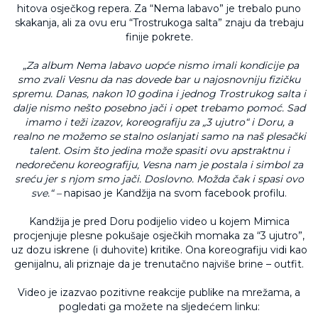
hitova osječkog repera. Za “Nema labavo” je trebalo puno
skakanja, ali za ovu eru “Trostrukoga salta” znaju da trebaju
finije pokrete.
„Za album Nema labavo uopće nismo imali kondicije pa
smo zvali Vesnu da nas dovede bar u najosnovniju fizičku
spremu. Danas, nakon 10 godina i jednog Trostrukog salta i
dalje nismo nešto posebno jači i opet trebamo pomoć. Sad
imamo i teži izazov, koreografiju za „3 ujutro“ i Doru, a
realno ne možemo se stalno oslanjati samo na naš plesački
talent. Osim što jedina može spasiti ovu apstraktnu i
nedorečenu koreografiju, Vesna nam je postala i simbol za
sreću jer s njom smo jači.
Doslovno. Možda čak i spasi ovo
sve.“ –
napisao je Kandžija na svom facebook profilu.
Kandžija je pred Doru podijelio video u kojem Mimica
procjenjuje plesne pokušaje osječkih momaka za “3 ujutro”,
uz dozu iskrene (i duhovite) kritike. Ona koreografiju vidi kao
genijalnu, ali priznaje da je trenutačno najviše brine – outfit.
Video je izazvao pozitivne reakcije publike na mrežama, a
pogledati ga možete na sljedećem linku: