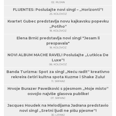
02. RUJAN
FLUENTES: Poslušajte novi singl – „Horizonti“!
25. KOLOVOZ
Kvartet Gubec predstavlja novu kajkavsku popevku
„Potiho“
18. KOLOVOZ
Elena Brnić predstavlja novi singl "Jesam li
prespavala"
18. KOLOVOZ
NOVI ALBUM MACHE RAVEL! Poslušajte „Lutkica De
Luxe“!
06. KOLOVOZ
Banda Turizma: Spot za singl „Neću radit“ kreativno
rekreira četiri kultna spota Kuzme i Shake Zulu!
11. SRPANJ
Hrvoje Burazer Pavešković s pjesmom „Moje misto“
osvojio najviše glasova publike!
07. SRPANJ
Jacques Houdek na Melodijama Jadrana predstavio
novi singl „Sretni ljudi ne pišu pjesme“!
30. LIPANJ