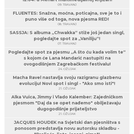
09. TRAVANJ
FLUENTES: Snažna, moćna, poticajna, sve je to i
puno više od toga, nova pjesma RED!
08. TRAVANJ
SASSJA: S albuma „Chwakka“ stiže još jedan singl,
pogledajte spot za „Vaniliju“!
07. TRAVANJ
Pogledajte spot za pjesmu „A što ću kada volim te“
s kojom će Lana Mandarić nastupiti na
ovogodišnjem Zagrebačkom festivalu!
24. OŽUJAK
Macha Ravel nastavlja svoju razigranu glazbenu
evoluciju! Novi spot i singl - "Ako smo isti"!
21. OŽUJAK
Alka Vuica, Jimmy i Vlado Kalember: Zajedničkom
pjesmom "Daj da se opet nađemo" obilježavaju
dugogodišnje prijateljstvo
21. OŽUJAK
JACQUES HOUDEK na Svjetski dan pjesništva s
ponosom predstavlja novu autorsku skladbu -