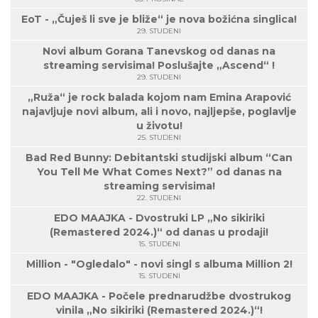
EoT - „Čuješ li sve je bliže“ je nova božićna singlica!
29. STUDENI
Novi album Gorana Tanevskog od danas na
streaming servisima! Poslušajte „Ascend“ !
29. STUDENI
„Ruža“ je rock balada kojom nam Emina Arapović
najavljuje novi album, ali i novo, najljepše, poglavlje
u životu!
25. STUDENI
Bad Red Bunny: Debitantski studijski album “Can
You Tell Me What Comes Next?” od danas na
streaming servisima!
22. STUDENI
EDO MAAJKA - Dvostruki LP „No sikiriki
(Remastered 2024.)“ od danas u prodaji!
15. STUDENI
Million - "Ogledalo" - novi singl s albuma Million 2!
15. STUDENI
EDO MAAJKA - Počele prednarudžbe dvostrukog
vinila „No sikiriki (Remastered 2024.)“!