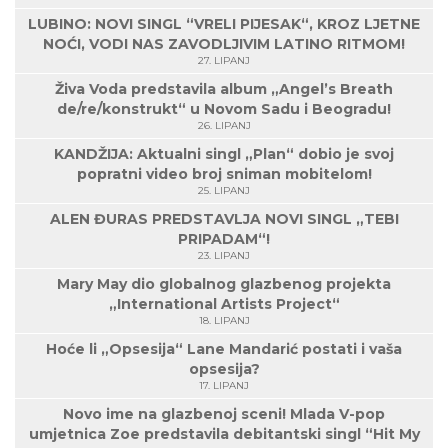
LUBINO: NOVI SINGL “VRELI PIJESAK“, KROZ LJETNE
NOĆI, VODI NAS ZAVODLJIVIM LATINO RITMOM!
27. LIPANJ
Živa Voda predstavila album „Angel’s Breath
de/re/konstrukt“ u Novom Sadu i Beogradu!
26. LIPANJ
KANDŽIJA: Aktualni singl „Plan“ dobio je svoj
popratni video broj sniman mobitelom!
25. LIPANJ
ALEN ĐURAS PREDSTAVLJA NOVI SINGL „TEBI
PRIPADAM“!
23. LIPANJ
Mary May dio globalnog glazbenog projekta
„International Artists Project“
18. LIPANJ
Hoće li „Opsesija“ Lane Mandarić postati i vaša
opsesija?
17. LIPANJ
Novo ime na glazbenoj sceni! Mlada V-pop
umjetnica Zoe predstavila debitantski singl “Hit My