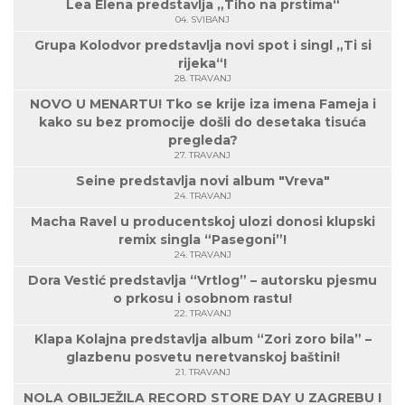
Lea Elena predstavlja „Tiho na prstima“
04. SVIBANJ
Grupa Kolodvor predstavlja novi spot i singl „Ti si
rijeka“!
28. TRAVANJ
NOVO U MENARTU! Tko se krije iza imena Fameja i
kako su bez promocije došli do desetaka tisuća
pregleda?
27. TRAVANJ
Seine predstavlja novi album "Vreva"
24. TRAVANJ
Macha Ravel u producentskoj ulozi donosi klupski
remix singla “Pasegoni”!
24. TRAVANJ
Dora Vestić predstavlja “Vrtlog” – autorsku pjesmu
o prkosu i osobnom rastu!
22. TRAVANJ
Klapa Kolajna predstavlja album “Zori zoro bila” –
glazbenu posvetu neretvanskoj baštini!
21. TRAVANJ
NOLA OBILJEŽILA RECORD STORE DAY U ZAGREBU I