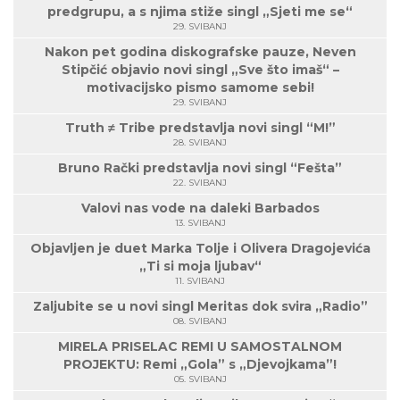
predgrupu, a s njima stiže singl „Sjeti me se“
29. SVIBANJ
Nakon pet godina diskografske pauze, Neven
Stipčić objavio novi singl „Sve što imaš“ –
motivacijsko pismo samome sebi!
29. SVIBANJ
Truth ≠ Tribe predstavlja novi singl “M!”
28. SVIBANJ
Bruno Rački predstavlja novi singl “Fešta”
22. SVIBANJ
Valovi nas vode na daleki Barbados
13. SVIBANJ
Objavljen je duet Marka Tolje i Olivera Dragojevića
„Ti si moja ljubav“
11. SVIBANJ
Zaljubite se u novi singl Meritas dok svira „Radio”
08. SVIBANJ
MIRELA PRISELAC REMI U SAMOSTALNOM
PROJEKTU: Remi „Gola” s „Djevojkama”!
05. SVIBANJ