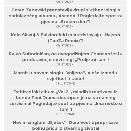
08. STUDENI
Goran Tanevski predstavlja drugi službeni singl s
nadolazećeg albuma „Ascend“! Pogledajte spot za
pjesmu „Sreken den“!
08. STUDENI
Kolo Slavuj & Folklorelektro predstavjaju „Hajstra
(TonZa Remix)“!
08. STUDENI
Rajko Suhodolčan, na ovogodišnjem Chansonfestu
predstavio je novi singl „Proljetni san“!
07. STUDENI
Marolt u novom singlu „Voljena“, pleše između
svjetlosti i tame!
28. LISTOPAD
Debitantski album „Vol.2“, mladih kreativaca iz
benda Toni.Drama dostupan je na streaming
servisima! Pogledajte spot za pjesmu „Ima nešto u
tom“!
28. LISTOPAD
Novim singlom „Dječak“, Dora Vestić prepričava
bolnu priču iz stvarnog života!