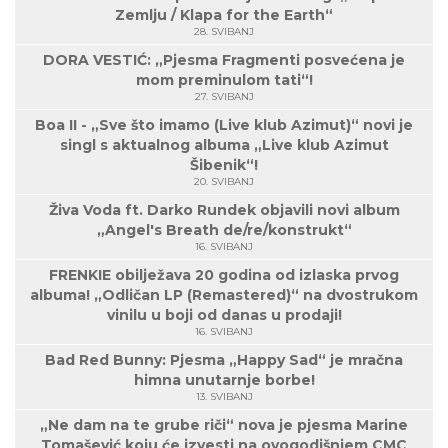
Zemlju / Klapa for the Earth“
28. SVIBANJ
DORA VESTIĆ: „Pjesma Fragmenti posvećena je
mom preminulom tati“!
27. SVIBANJ
Boa II - „Sve što imamo (Live klub Azimut)“ novi je
singl s aktualnog albuma „Live klub Azimut
Šibenik“!
20. SVIBANJ
Živa Voda ft. Darko Rundek objavili novi album
„Angel's Breath de/re/konstrukt“
16. SVIBANJ
FRENKIE obilježava 20 godina od izlaska prvog
albuma! „Odličan LP (Remastered)“ na dvostrukom
vinilu u boji od danas u prodaji!
16. SVIBANJ
Bad Red Bunny: Pjesma „Happy Sad“ je mračna
himna unutarnje borbe!
13. SVIBANJ
„Ne dam na te grube riči“ nova je pjesma Marine
Tomašević koju će izvesti na ovogodišnjem CMC