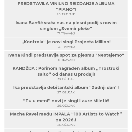
PREDSTAVILA VINILNO REIZDANJE ALBUMA
“PIANO”!
20. TRAVANJ
Ivana Banfić vraća nas na plesni podij s novim
singlom „Svemir pleše”
17. TRAVANJ
„Kontrola“ je novi singl Projecta Million!
13. TRAVANJ
Ivana Kindl predstavlja spot za pjesmu "Nestajemo"
10. TRAVANJ
KANDŽIJA : Porinom nagrađen album „Trostruki
salto“ od danas u prodaji!
30. OŽUJAK
Ika predstavlja debitantski album “Zadnji dan”!
27. OŽUJAK
“Tu u meni” novi je singl Laure Miletić!
26. OŽUJAK
Macha Ravel među IMPALA “100 Artists to Watch”
za 2026.!
26. OŽUJAK