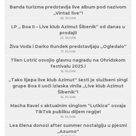
Banda turizma predstavlja live album pod nazivom
„Vintaž live“!
26. RUJAN
LP „ Boa II – Live klub Azimut Šibenik“ od danas u
prodaji!
22. RUJAN
Živa Voda i Darko Rundek predstavljaju „Ogledalo“
17. RUJAN
Tilen Lotrič osvojio glavnu nagradu na Ohridskom
festivalu 2025.!
16. RUJAN
„Tako lijepa live klub Azimut“ šesti je službeni singl
grupe Boa II uoči izlaska vinila „Live klub Azimut
Šibenik“!
16. RUJAN
Macha Ravel s aktualnim singlom “Lutkica” osvaja
TikTok publiku diljem regije!
16. RUJAN
Lea Elena donosi after summer nostalgiju u pjesmi
„Azurno“