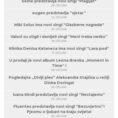
Seine predstavlja novi singl "Plagijat"
26. OŽUJAK
eugen predstavlja “vjetar”
24. OŽUJAK
Miki Solus ima novi singl "Glazbene nagrade"
20. OŽUJAK
Valovi su stigli i donijeli singl “Meni treba netko”
18. OŽUJAK
Klinika Denisa Kataneca ima novi singl “Lava pod“
17. OŽUJAK
U prodaji je novi album Leona Brenka „Moment in
Time“ !
09. OŽUJAK
Pogledajte „Divlji ples“ Aleksandra Stajčića u režiji
Dinka Doringa!
05. OŽUJAK
Ivana Kindl predstavlja novi singl “Nestajemo“
02. OŽUJAK
Fluentes predstavlja novi singl “Bezuvjetno”!
Pjesmu o ljubavi na kraju svijeta!
02. OŽUJAK