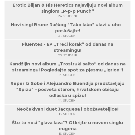
Erotic Biljan & His Heretics najavljuju novi album
singlom „P-p-p Punch“
24. STUDENI
Novi singl Brune Račkog "Tako lako" ulazi u uho –
poslušajte!
21. STUDENI
Fluentes - EP „Treći korak“ od danas na
streamingu!
20. STUDENI
Kandžijin novi album „Trostruki salto“ od danas na
streamingu! Pogledajte spot za pjesmu „Igrice“!
14. STUDENI
Reper Iz Sobe i Alejuandro Buendija predstavljaju
"Spizu" – posveta starom, hrvatskom običaju
odlaska u spizu!
14. STUDENI
Neočekivani duet Jacquesa i obožavateljice!
13. STUDENI
Što to nosi "glava lava"? Otkrijte u novom singlu
eugena
13. STUDENI