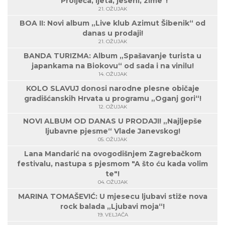
"Proljeća, ljeta, jeseni, zime"!
21. OŽUJAK
BOA II: Novi album „Live klub Azimut Šibenik“ od
danas u prodaji!
21. OŽUJAK
BANDA TURIZMA: Album „Spašavanje turista u
japankama na Biokovu“ od sada i na vinilu!
14. OŽUJAK
KOLO SLAVUJ donosi narodne plesne običaje
gradišćanskih Hrvata u programu „Oganj gori“!
12. OŽUJAK
NOVI ALBUM OD DANAS U PRODAJI! „Najljepše
ljubavne pjesme“ Vlade Janevskog!
05. OŽUJAK
Lana Mandarić na ovogodišnjem Zagrebačkom
festivalu, nastupa s pjesmom "A što ću kada volim
te"!
04. OŽUJAK
MARINA TOMAŠEVIĆ: U mjesecu ljubavi stiže nova
rock balada „Ljubavi moja“!
19. VELJAČA