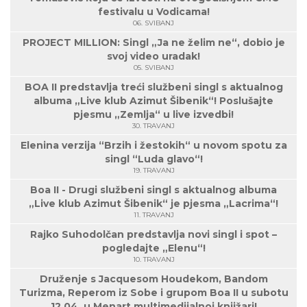
festivalu u Vodicama!
06. SVIBANJ
PROJECT MILLION: Singl „Ja ne želim ne“, dobio je
svoj video uradak!
05. SVIBANJ
BOA II predstavlja treći službeni singl s aktualnog
albuma „Live klub Azimut Šibenik“! Poslušajte
pjesmu „Zemlja“ u live izvedbi!
30. TRAVANJ
Elenina verzija “Brzih i žestokih“ u novom spotu za
singl “Luda glavo“!
19. TRAVANJ
Boa II - Drugi službeni singl s aktualnog albuma
„Live klub Azimut Šibenik“ je pjesma „Lacrima“!
11. TRAVANJ
Rajko Suhodolčan predstavlja novi singl i spot –
pogledajte „Elenu“!
10. TRAVANJ
Druženje s Jacquesom Houdekom, Bandom
Turizma, Reperom iz Sobe i grupom Boa II u subotu
12.04. u Menart multimedijalnoj knjižari!