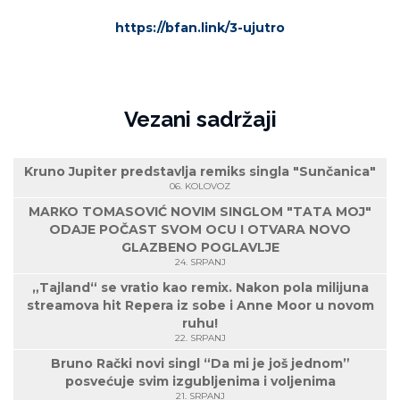
https://bfan.link/3-ujutro
Vezani sadržaji
Kruno Jupiter predstavlja remiks singla "Sunčanica"
06. KOLOVOZ
MARKO TOMASOVIĆ NOVIM SINGLOM "TATA MOJ"
ODAJE POČAST SVOM OCU I OTVARA NOVO
GLAZBENO POGLAVLJE
24. SRPANJ
„Tajland“ se vratio kao remix. Nakon pola milijuna
streamova hit Repera iz sobe i Anne Moor u novom
ruhu!
22. SRPANJ
Bruno Rački novi singl “Da mi je još jednom”
posvećuje svim izgubljenima i voljenima
21. SRPANJ