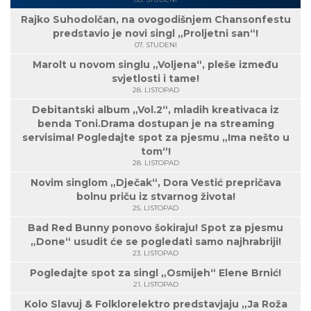
Rajko Suhodolčan, na ovogodišnjem Chansonfestu
predstavio je novi singl „Proljetni san“!
07. STUDENI
Marolt u novom singlu „Voljena“, pleše između
svjetlosti i tame!
28. LISTOPAD
Debitantski album „Vol.2“, mladih kreativaca iz
benda Toni.Drama dostupan je na streaming
servisima! Pogledajte spot za pjesmu „Ima nešto u
tom“!
28. LISTOPAD
Novim singlom „Dječak“, Dora Vestić prepričava
bolnu priču iz stvarnog života!
25. LISTOPAD
Bad Red Bunny ponovo šokiraju! Spot za pjesmu
„Done“ usudit će se pogledati samo najhrabriji!
23. LISTOPAD
Pogledajte spot za singl „Osmijeh“ Elene Brnić!
21. LISTOPAD
Kolo Slavuj & Folklorelektro predstavjaju „Ja Roža