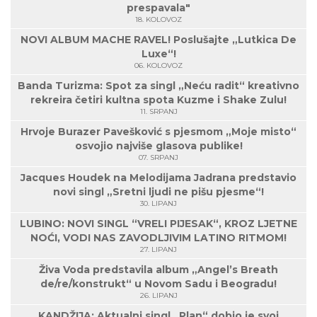
prespavala"
18. KOLOVOZ
NOVI ALBUM MACHE RAVEL! Poslušajte „Lutkica De
Luxe“!
06. KOLOVOZ
Banda Turizma: Spot za singl „Neću radit“ kreativno
rekreira četiri kultna spota Kuzme i Shake Zulu!
11. SRPANJ
Hrvoje Burazer Pavešković s pjesmom „Moje misto“
osvojio najviše glasova publike!
07. SRPANJ
Jacques Houdek na Melodijama Jadrana predstavio
novi singl „Sretni ljudi ne pišu pjesme“!
30. LIPANJ
LUBINO: NOVI SINGL “VRELI PIJESAK“, KROZ LJETNE
NOĆI, VODI NAS ZAVODLJIVIM LATINO RITMOM!
27. LIPANJ
Živa Voda predstavila album „Angel’s Breath
de/re/konstrukt“ u Novom Sadu i Beogradu!
26. LIPANJ
KANDŽIJA: Aktualni singl „Plan“ dobio je svoj