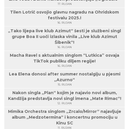
17. RUJAN
Tilen Lotrič osvojio glavnu nagradu na Ohridskom
festivalu 2025.!
16. RUJAN
„Tako lijepa live klub Azimut“ šesti je službeni singl
grupe Boa II uoči izlaska vinila „Live klub Azimut
Šibenik“!
16. RUJAN
Macha Ravel s aktualnim singlom “Lutkica” osvaja
TikTok publiku diljem regije!
16. RUJAN
Lea Elena donosi after summer nostalgiju u pjesmi
„Azurno“
15. RUJAN
Nakon singla „Plan“ kojim je najavio novi album,
Kandžija predstavlja novi singl imena „Mate Rimac“!
12. RUJAN
Mimika Orchestra singlom „Zrcalo/Mirror“ najavljuje
album „Medzotermina“ i koncertnu promociju u
Kinu SC
11. RUJAN