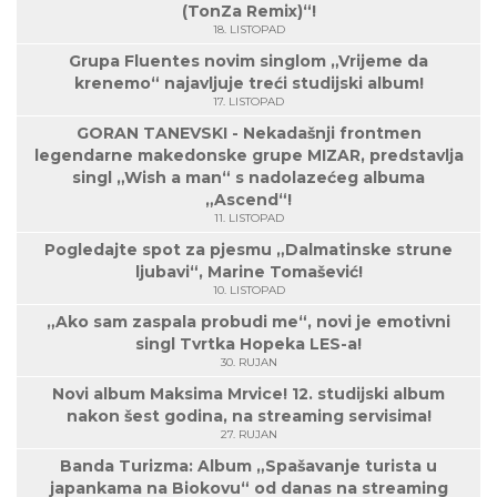
(TonZa Remix)“!
18. LISTOPAD
Grupa Fluentes novim singlom „Vrijeme da
krenemo“ najavljuje treći studijski album!
17. LISTOPAD
GORAN TANEVSKI - Nekadašnji frontmen
legendarne makedonske grupe MIZAR, predstavlja
singl „Wish a man“ s nadolazećeg albuma
„Ascend“!
11. LISTOPAD
Pogledajte spot za pjesmu „Dalmatinske strune
ljubavi“, Marine Tomašević!
10. LISTOPAD
„Ako sam zaspala probudi me“, novi je emotivni
singl Tvrtka Hopeka LES-a!
30. RUJAN
Novi album Maksima Mrvice! 12. studijski album
nakon šest godina, na streaming servisima!
27. RUJAN
Banda Turizma: Album „Spašavanje turista u
japankama na Biokovu“ od danas na streaming