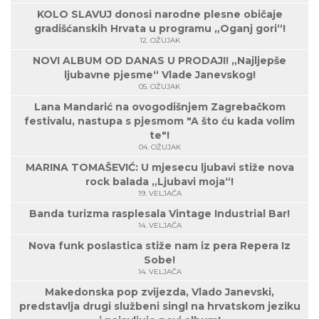
KOLO SLAVUJ donosi narodne plesne običaje
gradišćanskih Hrvata u programu „Oganj gori“!
12. OŽUJAK
NOVI ALBUM OD DANAS U PRODAJI! „Najljepše
ljubavne pjesme“ Vlade Janevskog!
05. OŽUJAK
Lana Mandarić na ovogodišnjem Zagrebačkom
festivalu, nastupa s pjesmom "A što ću kada volim
te"!
04. OŽUJAK
MARINA TOMAŠEVIĆ: U mjesecu ljubavi stiže nova
rock balada „Ljubavi moja“!
19. VELJAČA
Banda turizma rasplesala Vintage Industrial Bar!
14. VELJAČA
Nova funk poslastica stiže nam iz pera Repera Iz
Sobe!
14. VELJAČA
Makedonska pop zvijezda, Vlado Janevski,
predstavlja drugi službeni singl na hrvatskom jeziku