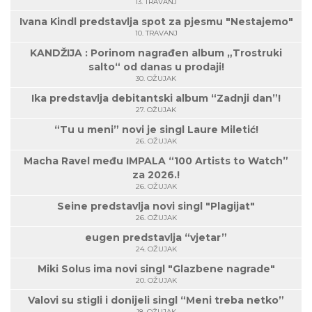
13. TRAVANJ
Ivana Kindl predstavlja spot za pjesmu "Nestajemo"
10. TRAVANJ
KANDŽIJA : Porinom nagrađen album „Trostruki
salto“ od danas u prodaji!
30. OŽUJAK
Ika predstavlja debitantski album “Zadnji dan”!
27. OŽUJAK
“Tu u meni” novi je singl Laure Miletić!
26. OŽUJAK
Macha Ravel među IMPALA “100 Artists to Watch”
za 2026.!
26. OŽUJAK
Seine predstavlja novi singl "Plagijat"
26. OŽUJAK
eugen predstavlja “vjetar”
24. OŽUJAK
Miki Solus ima novi singl "Glazbene nagrade"
20. OŽUJAK
Valovi su stigli i donijeli singl “Meni treba netko”
18. OŽUJAK