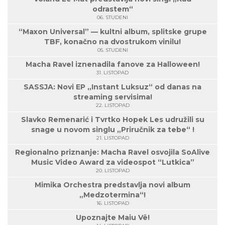
odrastem“
06. STUDENI
“Maxon Universal” — kultni album, splitske grupe
TBF, konačno na dvostrukom vinilu!
05. STUDENI
Macha Ravel iznenadila fanove za Halloween!
31. LISTOPAD
SASSJA: Novi EP „Instant Luksuz“ od danas na
streaming servisima!
22. LISTOPAD
Slavko Remenarić i Tvrtko Hopek Les udružili su
snage u novom singlu „Priručnik za tebe“ !
21. LISTOPAD
Regionalno priznanje: Macha Ravel osvojila SoAlive
Music Video Award za videospot “Lutkica”
20. LISTOPAD
Mimika Orchestra predstavlja novi album
„Medzotermina“!
16. LISTOPAD
Upoznajte Maiu Vë!