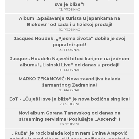
sve je bliže“!
13. PROSINAC
Album „Spašavanje turista u japankama na
Biokovu“ od sada i u fizičkoj prodaji!
10. PROSINAC
Jacques Houdek: „Pjesma života“ dobila je svoj
popratni spot!
09. PROSINAC
Jacques Houdek: Najveći hitovi karijere na jednom
albumu! „Lisinski Live“ od danas u prodaji!
06. PROSINAC
MARKO ZEKANOVIĆ: Nova zavodljiva balada
šarmantnog Zadranina!
03. PROSINAC
EoT - „Čuješ li sve je bliže“ je nova božićna singlica!
29. STUDENI
Novi album Gorana Tanevskog od danas na
streaming servisima! Poslušajte „Ascend“ !
29. STUDENI
„Ruža“ je rock balada kojom nam Emina Arapović