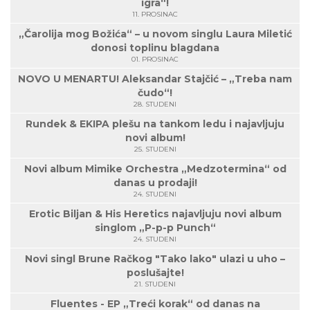
igra“!
11. PROSINAC
„Čarolija mog Božića“ – u novom singlu Laura Miletić
donosi toplinu blagdana
01. PROSINAC
NOVO U MENARTU! Aleksandar Stajčić – „Treba nam
čudo“!
28. STUDENI
Rundek & EKIPA plešu na tankom ledu i najavljuju
novi album!
25. STUDENI
Novi album Mimike Orchestra „Medzotermina“ od
danas u prodaji!
24. STUDENI
Erotic Biljan & His Heretics najavljuju novi album
singlom „P-p-p Punch“
24. STUDENI
Novi singl Brune Račkog "Tako lako" ulazi u uho –
poslušajte!
21. STUDENI
Fluentes - EP „Treći korak“ od danas na