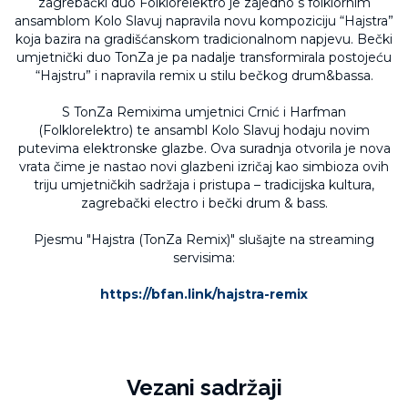
zagrebački duo Folklorelektro je zajedno s folklornim
ansamblom Kolo Slavuj napravila novu kompoziciju “Hajstra”
koja bazira na gradišćanskom tradicionalnom napjevu. Bečki
umjetnički duo TonZa je pa nadalje transformirala postojeću
“Hajstru” i napravila remix u stilu bečkog drum&bassa.
S TonZa Remixima umjetnici Crnić i Harfman
(Folklorelektro) te ansambl Kolo Slavuj hodaju novim
putevima elektronske glazbe. Ova suradnja otvorila je nova
vrata čime je nastao novi glazbeni izričaj kao simbioza ovih
triju umjetničkih sadržaja i pristupa – tradicijska kultura,
zagrebački electro i bečki drum & bass.
Pjesmu "Hajstra (TonZa Remix)" slušajte na streaming
servisima:
https://bfan.link/hajstra-remix
Vezani sadržaji