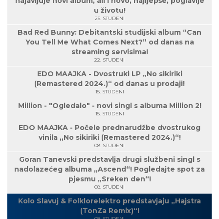
najavljuje novi album, ali i novo, najljepše, poglavlje
u životu!
25. STUDENI
Bad Red Bunny: Debitantski studijski album “Can
You Tell Me What Comes Next?” od danas na
streaming servisima!
22. STUDENI
EDO MAAJKA - Dvostruki LP „No sikiriki
(Remastered 2024.)“ od danas u prodaji!
15. STUDENI
Million - "Ogledalo" - novi singl s albuma Million 2!
15. STUDENI
EDO MAAJKA - Počele prednarudžbe dvostrukog
vinila „No sikiriki (Remastered 2024.)“!
08. STUDENI
Goran Tanevski predstavlja drugi službeni singl s
nadolazećeg albuma „Ascend“! Pogledajte spot za
pjesmu „Sreken den“!
08. STUDENI
Kolo Slavuj & Folklorelektro predstavjaju „Hajstra
(TonZa Remix)“!
08. STUDENI