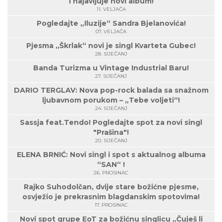
i najavljuje novi album!
11. VELJAČA
Pogledajte „Iluzije“ Sandra Bjelanovića!
07. VELJAČA
Pjesma „Škrlak“ novi je singl Kvarteta Gubec!
28. SIJEČANJ
Banda Turizma u Vintage Industrial Baru!
27. SIJEČANJ
DARIO TERGLAV: Nova pop-rock balada sa snažnom
ljubavnom porukom – „Tebe voljeti“!
24. SIJEČANJ
Sassja feat.Tendo! Pogledajte spot za novi singl
"Prašina"!
20. SIJEČANJ
ELENA BRNIĆ: Novi singl i spot s aktualnog albuma
“SAN“ !
26. PROSINAC
Rajko Suhodolčan, dvije stare božićne pjesme,
osvježio je prekrasnim blagdanskim spotovima!
17. PROSINAC
Novi spot grupe EoT za božićnu singlicu „Čuješ li