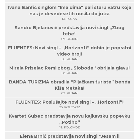
Ivana Banfić singlom "Ima dima" pali staru vatru koja
nas je devedesetih nosila do jutra
10. RUJAN
Sandro Bjelanović predstavlja novi singl „Zbog
tebe“
09. RUJAN
FLUENTES: Novi singl – „Horizonti“ dobio je popratni
video broj!
05. RUJAN
Mirela Priselac Remi zbog „Slobode“ obrijala glavu!
03. RUJAN
BANDA TURIZMA obradila “Pljačkam turiste” benda
Kiša Metaka!
02. RUJAN
FLUENTES: Poslušajte novi singl – „Horizonti“!
25. KOLOVOZ
Kvartet Gubec predstavlja novu kajkavsku popevku
„Potiho“
18. KOLOVOZ
Elena Brnić predstavlja novi singl "Jesam li