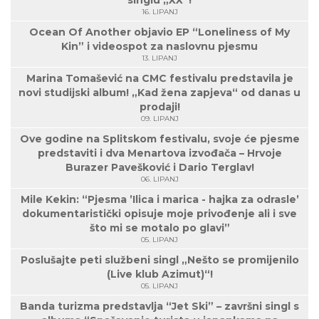
singlu „XX“!
16. LIPANJ
Ocean Of Another objavio EP “Loneliness of My
Kin” i videospot za naslovnu pjesmu
13. LIPANJ
Marina Tomašević na CMC festivalu predstavila je
novi studijski album! „Kad žena zapjeva“ od danas u
prodaji!
09. LIPANJ
Ove godine na Splitskom festivalu, svoje će pjesme
predstaviti i dva Menartova izvođača – Hrvoje
Burazer Pavešković i Dario Terglav!
06. LIPANJ
Mile Kekin: “Pjesma ’Ilica i marica - hajka za odrasle’
dokumentaristički opisuje moje privođenje ali i sve
što mi se motalo po glavi”
05. LIPANJ
Poslušajte peti službeni singl „Nešto se promijenilo
(Live klub Azimut)“!
05. LIPANJ
Banda turizma predstavlja “Jet Ski” – završni singl s