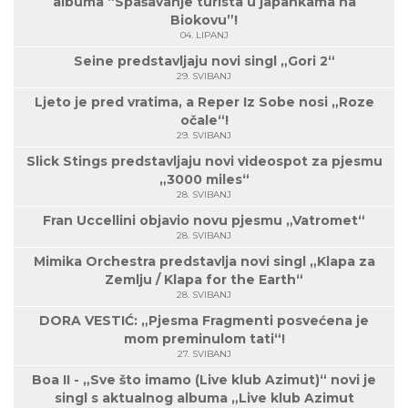
albuma “Spašavanje turista u japankama na
Biokovu”!
04. LIPANJ
Seine predstavljaju novi singl „Gori 2“
29. SVIBANJ
Ljeto je pred vratima, a Reper Iz Sobe nosi „Roze
očale“!
29. SVIBANJ
Slick Stings predstavljaju novi videospot za pjesmu
„3000 miles“
28. SVIBANJ
Fran Uccellini objavio novu pjesmu „Vatromet“
28. SVIBANJ
Mimika Orchestra predstavlja novi singl „Klapa za
Zemlju / Klapa for the Earth“
28. SVIBANJ
DORA VESTIĆ: „Pjesma Fragmenti posvećena je
mom preminulom tati“!
27. SVIBANJ
Boa II - „Sve što imamo (Live klub Azimut)“ novi je
singl s aktualnog albuma „Live klub Azimut