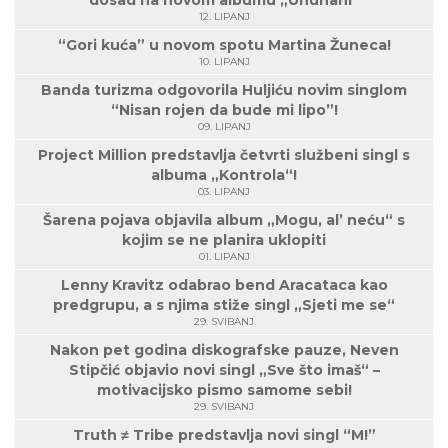
dosad na novom albumu „Ununani“
12. LIPANJ
“Gori kuća” u novom spotu Martina Žuneca!
10. LIPANJ
Banda turizma odgovorila Huljiću novim singlom
“Nisan rojen da bude mi lipo”!
09. LIPANJ
Project Million predstavlja četvrti službeni singl s
albuma „Kontrola“!
03. LIPANJ
Šarena pojava objavila album „Mogu, al’ neću“ s
kojim se ne planira uklopiti
01. LIPANJ
Lenny Kravitz odabrao bend Aracataca kao
predgrupu, a s njima stiže singl „Sjeti me se“
29. SVIBANJ
Nakon pet godina diskografske pauze, Neven
Stipčić objavio novi singl „Sve što imaš“ –
motivacijsko pismo samome sebi!
29. SVIBANJ
Truth ≠ Tribe predstavlja novi singl “M!”