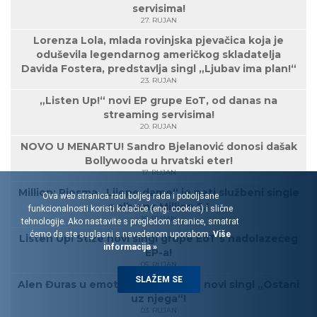
servisima!
27. RUJAN
Lorenza Lola, mlada rovinjska pjevačica koja je
oduševila legendarnog američkog skladatelja
Davida Fostera, predstavlja singl „Ljubav ima plan!“
23. RUJAN
„Listen Up!“ novi EP grupe EoT, od danas na
streaming servisima!
20. RUJAN
NOVO U MENARTU! Sandro Bjelanović donosi dašak
Bollywooda u hrvatski eter!
17. RUJAN
Million: Pjesma „Lijepe dame“ je peti službeni single
Ova web stranica radi boljeg rada i poboljšane
s albuma Million 2.!
funkcionalnosti koristi kolačiće (eng. cookies) i slične
16. RUJAN
tehnologije. Ako nastavite s pregledom stranice, smatrat
ćemo da ste suglasni s navedenom uporabom.
Više
Listen Up! Stiže novi singl grupe EoT s nadolazećeg
informacija »
EP-a!
05. RUJAN
SLAŽEM SE
Alen Đuras u emotivnom spotu za novi singl „Ostani
uz njega“!
03. RUJAN