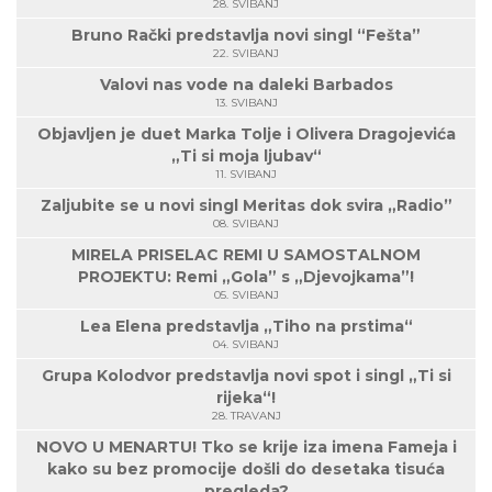
28. SVIBANJ
Bruno Rački predstavlja novi singl “Fešta”
22. SVIBANJ
Valovi nas vode na daleki Barbados
13. SVIBANJ
Objavljen je duet Marka Tolje i Olivera Dragojevića
„Ti si moja ljubav“
11. SVIBANJ
Zaljubite se u novi singl Meritas dok svira „Radio”
08. SVIBANJ
MIRELA PRISELAC REMI U SAMOSTALNOM
PROJEKTU: Remi „Gola” s „Djevojkama”!
05. SVIBANJ
Lea Elena predstavlja „Tiho na prstima“
04. SVIBANJ
Grupa Kolodvor predstavlja novi spot i singl „Ti si
rijeka“!
28. TRAVANJ
NOVO U MENARTU! Tko se krije iza imena Fameja i
kako su bez promocije došli do desetaka tisuća
pregleda?