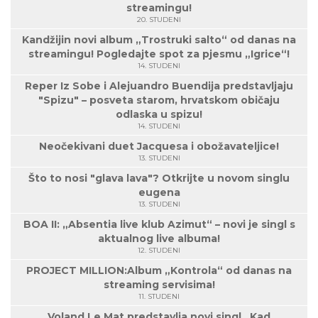
streamingu!
20. STUDENI
Kandžijin novi album „Trostruki salto“ od danas na
streamingu! Pogledajte spot za pjesmu „Igrice“!
14. STUDENI
Reper Iz Sobe i Alejuandro Buendija predstavljaju
"Spizu" – posveta starom, hrvatskom običaju
odlaska u spizu!
14. STUDENI
Neočekivani duet Jacquesa i obožavateljice!
13. STUDENI
Što to nosi "glava lava"? Otkrijte u novom singlu
eugena
13. STUDENI
BOA II: „Absentia live klub Azimut“ – novi je singl s
aktualnog live albuma!
12. STUDENI
PROJECT MILLION:Album „Kontrola“ od danas na
streaming servisima!
11. STUDENI
Voland Le Mat predstavlja novi singl „Kad