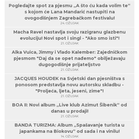
Pogledajte spot za pjesmu „A što ću kada volim te“
s kojom će Lana Mandarić nastupiti na
ovogodišnjem Zagrebačkom festivalu!
24. OŽUJAK
Macha Ravel nastavlja svoju razigranu glazbenu
evoluciju! Novi spot i singl - "Ako smo isti"!
21. OŽUJAK
Alka Vuica, Jimmy i Vlado Kalember: Zajedničkom
pjesmom "Daj da se opet nađemo" obilježavaju
dugogodišnje prijateljstvo
21. OŽUJAK
JACQUES HOUDEK na Svjetski dan pjesništva s
ponosom predstavlja novu autorsku skladbu -
"Proljeća, ljeta, jeseni, zime"!
21. OŽUJAK
BOA II: Novi album „Live klub Azimut Šibenik“ od
danas u prodaji!
21. OŽUJAK
BANDA TURIZMA: Album „Spašavanje turista u
japankama na Biokovu“ od sada i na vinilu!
14. OŽUJAK