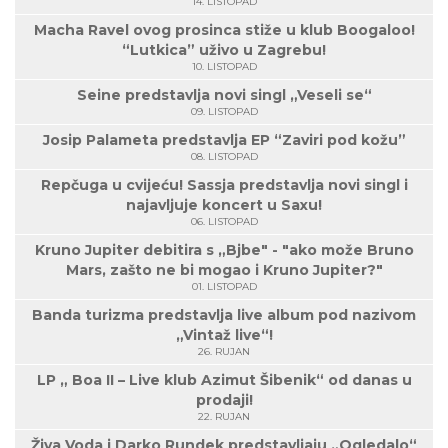
14. LISTOPAD
Macha Ravel ovog prosinca stiže u klub Boogaloo!
“Lutkica” uživo u Zagrebu!
10. LISTOPAD
Seine predstavlja novi singl „Veseli se“
09. LISTOPAD
Josip Palameta predstavlja EP “Zaviri pod kožu”
08. LISTOPAD
Repčuga u cvijeću! Sassja predstavlja novi singl i
najavljuje koncert u Saxu!
06. LISTOPAD
Kruno Jupiter debitira s „Bjbe" - "ako može Bruno
Mars, zašto ne bi mogao i Kruno Jupiter?"
01. LISTOPAD
Banda turizma predstavlja live album pod nazivom
„Vintaž live“!
26. RUJAN
LP „ Boa II – Live klub Azimut Šibenik“ od danas u
prodaji!
22. RUJAN
Živa Voda i Darko Rundek predstavljaju „Ogledalo“