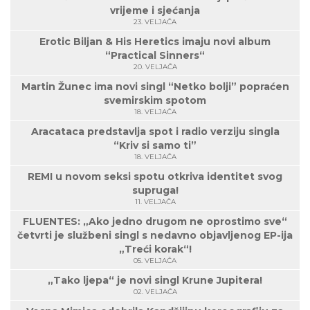
vrijeme i sjećanja
23. VELJAČA
Erotic Biljan & His Heretics imaju novi album
“Practical Sinners“
20. VELJAČA
Martin Žunec ima novi singl “Netko bolji” popraćen
svemirskim spotom
18. VELJAČA
Aracataca predstavlja spot i radio verziju singla
“Kriv si samo ti”
18. VELJAČA
REMI u novom seksi spotu otkriva identitet svog
supruga!
11. VELJAČA
FLUENTES: „Ako jedno drugom ne oprostimo sve“
četvrti je službeni singl s nedavno objavljenog EP-ija
„Treći korak“!
05. VELJAČA
„Tako ljepa“ je novi singl Krune Jupitera!
02. VELJAČA