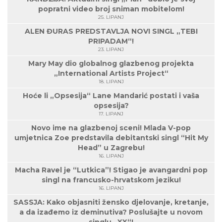
popratni video broj sniman mobitelom!
25. LIPANJ
ALEN ĐURAS PREDSTAVLJA NOVI SINGL „TEBI
PRIPADAM“!
23. LIPANJ
Mary May dio globalnog glazbenog projekta
„International Artists Project“
18. LIPANJ
Hoće li „Opsesija“ Lane Mandarić postati i vaša
opsesija?
17. LIPANJ
Novo ime na glazbenoj sceni! Mlada V-pop
umjetnica Zoe predstavila debitantski singl “Hit My
Head” u Zagrebu!
16. LIPANJ
Macha Ravel je “Lutkica”! Stigao je avangardni pop
singl na francusko-hrvatskom jeziku!
16. LIPANJ
SASSJA: Kako objasniti žensko djelovanje, kretanje,
a da izađemo iz deminutiva? Poslušajte u novom