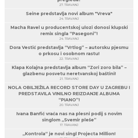
27. TRAVANJ
Seine predstavlja novi album "Vreva"
24. TRAVANJ
Macha Ravel u producentskoj ulozi donosi klupski
remix singla “Pasegoni”!
24. TRAVANJ
Dora Vestić predstavlja “Vrtlog” – autorsku pjesmu
o prkosu i osobnom rastu!
22. TRAVANJ
Klapa Kolajna predstavlja album “Zori zoro bila” –
glazbenu posvetu neretvanskoj baštini!
21. TRAVANJ
NOLA OBILJEŽILA RECORD STORE DAY U ZAGREBU I
PREDSTAVILA VINILNO REIZDANJE ALBUMA
“PIANO”!
20. TRAVANJ
Ivana Banfić vraća nas na plesni podij s novim
singlom „Svemir pleše”
17. TRAVANJ
„Kontrola“ je novi singl Projecta Million!