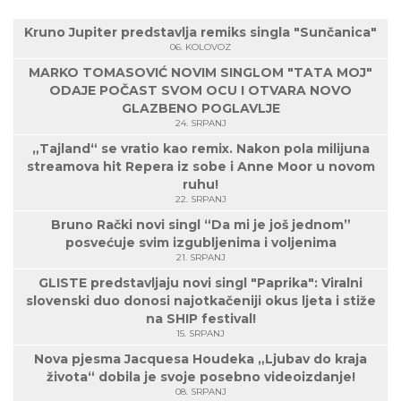
Kruno Jupiter predstavlja remiks singla "Sunčanica"
06. KOLOVOZ
MARKO TOMASOVIĆ NOVIM SINGLOM "TATA MOJ"
ODAJE POČAST SVOM OCU I OTVARA NOVO
GLAZBENO POGLAVLJE
24. SRPANJ
„Tajland“ se vratio kao remix. Nakon pola milijuna
streamova hit Repera iz sobe i Anne Moor u novom
ruhu!
22. SRPANJ
Bruno Rački novi singl “Da mi je još jednom”
posvećuje svim izgubljenima i voljenima
21. SRPANJ
GLISTE predstavljaju novi singl "Paprika": Viralni
slovenski duo donosi najotkačeniji okus ljeta i stiže
na SHIP festival!
15. SRPANJ
Nova pjesma Jacquesa Houdeka „Ljubav do kraja
života“ dobila je svoje posebno videoizdanje!
08. SRPANJ