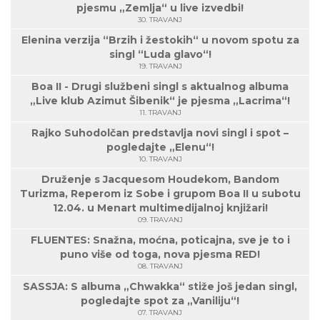
pjesmu „Zemlja“ u live izvedbi!
30. TRAVANJ
Elenina verzija “Brzih i žestokih“ u novom spotu za
singl “Luda glavo“!
19. TRAVANJ
Boa II - Drugi službeni singl s aktualnog albuma
„Live klub Azimut Šibenik“ je pjesma „Lacrima“!
11. TRAVANJ
Rajko Suhodolčan predstavlja novi singl i spot –
pogledajte „Elenu“!
10. TRAVANJ
Druženje s Jacquesom Houdekom, Bandom
Turizma, Reperom iz Sobe i grupom Boa II u subotu
12.04. u Menart multimedijalnoj knjižari!
09. TRAVANJ
FLUENTES: Snažna, moćna, poticajna, sve je to i
puno više od toga, nova pjesma RED!
08. TRAVANJ
SASSJA: S albuma „Chwakka“ stiže još jedan singl,
pogledajte spot za „Vaniliju“!
07. TRAVANJ