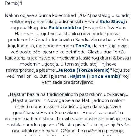
Nakon objave albuma kolectrified (2022.) nastalog u suradnji
Folklornog ansambla gradišćanskih Hrvata
Kolo Slavuj
i
zagrebačkog dua
Folklorelektro
(Hrvoje Crnić & Boris
Harfman), umjetnici su stupili u nove vode i pozvali
producente Renata Tonkovića i Sandra Zamischa iz Beča
koji, kao duo, rade pod imenom
TonZa
, da remixaju dvije,
već postojeće, pjesme kolectrifieda. Glazbu dua TonZa
karakterizira jedinstvena mješavina klasičnog drum & bassa i
modernih utjecaja. U tom svjetlu stoji i njihova
reinterpretacija pjesme „
Ja Roža
(TonZa Remix)“
koju ste
već imali priliku čuti i pjesma „
Hajstra (TonZa Remix)
“ koji
vam sada predstavljamo.
„Hajstra“ bazira na tradicionalnom pastirskom uzvikavanju
„Hajstra pistra“ iz Novoga Sela na Hati, jednom malom
mjestu u austrijskom Gradišću gdje i danas još žive
gradišćanaki Hrvati. Sa uzvikom “Heps!” su u prošlim
vremenima tjerali stoku. Iz ovih starih pastirskih običaja je pa
nastala narodna pjesma “Hajstra pistra” u kojoj se riječi više
nisu vikali nego pjevali. Očarani tim načinom pjevanja,