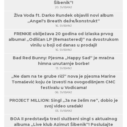
Šibenik“!
20. SVIBANJ
Živa Voda ft. Darko Rundek objavili novi album
„Angel's Breath de/re/konstrukt“
16. SVIBANJ
FRENKIE obilježava 20 godina od izlaska prvog
albuma! „Odličan LP (Remastered)“ na dvostrukom
vinilu u boji od danas u prodaji!
16. SVIBANJ
Bad Red Bunny: Pjesma „Happy Sad“ je mračna
himna unutarnje borbe!
13. SVIBANJ
„Ne dam na te grube riči“ nova je pjesma Marine
Tomašević koju će izvesti na ovogodišnjem CMC
festivalu u Vodicama!
06. SVIBANJ
PROJECT MILLION: Singl „Ja ne želim ne“, dobio je
svoj video uradak!
05. SVIBANJ
BOA II predstavlja treći službeni singl s aktualnog
albuma „Live klub Azimut Šibenik“! Poslušajte