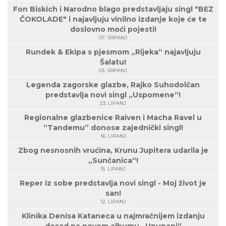
Fon Biskich i Narodno blago predstavljaju singl "BEZ
ČOKOLADE" i najavljuju vinilno izdanje koje će te
doslovno moći pojesti!
07. SRPANJ
Rundek & Ekipa s pjesmom „Rijeka“ najavljuju
Šalatu!
03. SRPANJ
Legenda zagorske glazbe, Rajko Suhodolčan
predstavlja novi singl „Uspomene“!
23. LIPANJ
Regionalne glazbenice Raiven i Macha Ravel u
“Tandemu” donose zajednički singl!
16. LIPANJ
Zbog nesnosnih vrućina, Krunu Jupitera udarila je
„Sunčanica“!
15. LIPANJ
Reper iz sobe predstavlja novi singl - Moj život je
san!
12. LIPANJ
Klinika Denisa Kataneca u najmračnijem izdanju