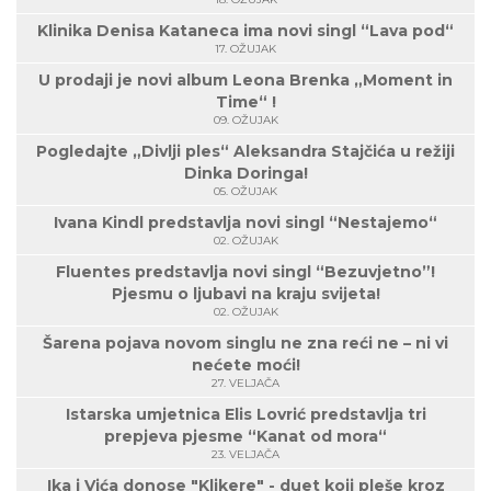
Klinika Denisa Kataneca ima novi singl “Lava pod“
17. OŽUJAK
U prodaji je novi album Leona Brenka „Moment in
Time“ !
09. OŽUJAK
Pogledajte „Divlji ples“ Aleksandra Stajčića u režiji
Dinka Doringa!
05. OŽUJAK
Ivana Kindl predstavlja novi singl “Nestajemo“
02. OŽUJAK
Fluentes predstavlja novi singl “Bezuvjetno”!
Pjesmu o ljubavi na kraju svijeta!
02. OŽUJAK
Šarena pojava novom singlu ne zna reći ne – ni vi
nećete moći!
27. VELJAČA
Istarska umjetnica Elis Lovrić predstavlja tri
prepjeva pjesme “Kanat od mora“
23. VELJAČA
Ika i Vića donose "Klikere" - duet koji pleše kroz