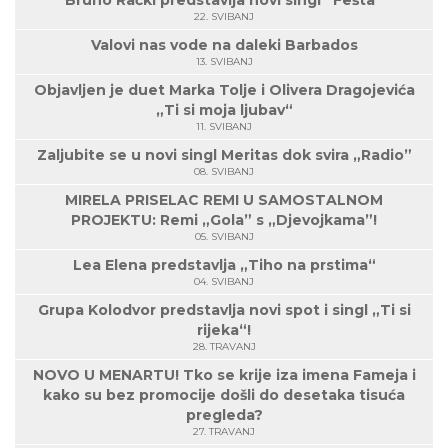
Bruno Rački predstavlja novi singl “Fešta”
22. SVIBANJ
Valovi nas vode na daleki Barbados
13. SVIBANJ
Objavljen je duet Marka Tolje i Olivera Dragojevića
„Ti si moja ljubav“
11. SVIBANJ
Zaljubite se u novi singl Meritas dok svira „Radio”
08. SVIBANJ
MIRELA PRISELAC REMI U SAMOSTALNOM
PROJEKTU: Remi „Gola” s „Djevojkama”!
05. SVIBANJ
Lea Elena predstavlja „Tiho na prstima“
04. SVIBANJ
Grupa Kolodvor predstavlja novi spot i singl „Ti si
rijeka“!
28. TRAVANJ
NOVO U MENARTU! Tko se krije iza imena Fameja i
kako su bez promocije došli do desetaka tisuća
pregleda?
27. TRAVANJ