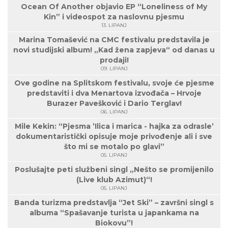
Ocean Of Another objavio EP “Loneliness of My
Kin” i videospot za naslovnu pjesmu
13. LIPANJ
Marina Tomašević na CMC festivalu predstavila je
novi studijski album! „Kad žena zapjeva“ od danas u
prodaji!
09. LIPANJ
Ove godine na Splitskom festivalu, svoje će pjesme
predstaviti i dva Menartova izvođača – Hrvoje
Burazer Pavešković i Dario Terglav!
06. LIPANJ
Mile Kekin: “Pjesma ’Ilica i marica - hajka za odrasle’
dokumentaristički opisuje moje privođenje ali i sve
što mi se motalo po glavi”
05. LIPANJ
Poslušajte peti službeni singl „Nešto se promijenilo
(Live klub Azimut)“!
05. LIPANJ
Banda turizma predstavlja “Jet Ski” – završni singl s
albuma “Spašavanje turista u japankama na
Biokovu”!