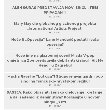
25. LIPANJ
ALEN ĐURAS PREDSTAVLJA NOVI SINGL „TEBI
PRIPADAM“!
23. LIPANJ
Mary May dio globalnog glazbenog projekta
„International Artists Project“
18. LIPANJ
Hoće li „Opsesija“ Lane Mandarić postati i vaša
opsesija?
17. LIPANJ
Novo ime na glazbenoj sceni! Mlada V-pop
umjetnica Zoe predstavila debitantski singl “Hit My
Head” u Zagrebu!
16. LIPANJ
Macha Ravel je “Lutkica”! Stigao je avangardni pop
singl na francusko-hrvatskom jeziku!
16. LIPANJ
SASSJA: Kako objasniti žensko djelovanje, kretanje,
a da izađemo iz deminutiva? Poslušajte u novom
singlu „XX“!
16. LIPANJ