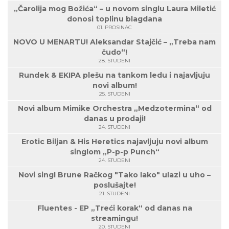
„Čarolija mog Božića“ – u novom singlu Laura Miletić
donosi toplinu blagdana
01. PROSINAC
NOVO U MENARTU! Aleksandar Stajčić – „Treba nam
čudo“!
28. STUDENI
Rundek & EKIPA plešu na tankom ledu i najavljuju
novi album!
25. STUDENI
Novi album Mimike Orchestra „Medzotermina“ od
danas u prodaji!
24. STUDENI
Erotic Biljan & His Heretics najavljuju novi album
singlom „P-p-p Punch“
24. STUDENI
Novi singl Brune Račkog "Tako lako" ulazi u uho –
poslušajte!
21. STUDENI
Fluentes - EP „Treći korak“ od danas na
streamingu!
20. STUDENI