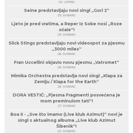
04. LIPANJ
Seine predstavljaju novi singl „Gori 2“
29. SVIBANJ
Ljeto je pred vratima, a Reper Iz Sobe nosi „Roze
očale“!
29. SVIBANJ
Slick Stings predstavljaju novi videospot za pjesmu
„3000 miles“
28. SVIBANJ
Fran Uccellini objavio novu pjesmu „Vatromet“
28. SVIBANJ
Mimika Orchestra predstavlja novi singl „Klapa za
Zemlju / Klapa for the Earth“
28. SVIBANJ
DORA VESTIĆ: „Pjesma Fragmenti posvećena je
mom preminulom tati“!
27. SVIBANJ
Boa II - „Sve što imamo (Live klub Azimut)“ novi je
singl s aktualnog albuma „Live klub Azimut
Šibenik“!
20. SVIBANJ