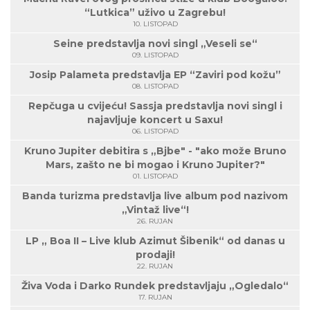
“Lutkica” uživo u Zagrebu!
10. LISTOPAD
Seine predstavlja novi singl „Veseli se“
09. LISTOPAD
Josip Palameta predstavlja EP “Zaviri pod kožu”
08. LISTOPAD
Repčuga u cvijeću! Sassja predstavlja novi singl i
najavljuje koncert u Saxu!
06. LISTOPAD
Kruno Jupiter debitira s „Bjbe" - "ako može Bruno
Mars, zašto ne bi mogao i Kruno Jupiter?"
01. LISTOPAD
Banda turizma predstavlja live album pod nazivom
„Vintaž live“!
26. RUJAN
LP „ Boa II – Live klub Azimut Šibenik“ od danas u
prodaji!
22. RUJAN
Živa Voda i Darko Rundek predstavljaju „Ogledalo“
17. RUJAN