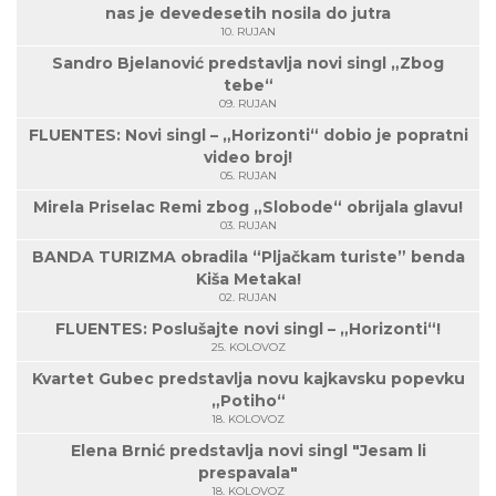
nas je devedesetih nosila do jutra
10. RUJAN
Sandro Bjelanović predstavlja novi singl „Zbog
tebe“
09. RUJAN
FLUENTES: Novi singl – „Horizonti“ dobio je popratni
video broj!
05. RUJAN
Mirela Priselac Remi zbog „Slobode“ obrijala glavu!
03. RUJAN
BANDA TURIZMA obradila “Pljačkam turiste” benda
Kiša Metaka!
02. RUJAN
FLUENTES: Poslušajte novi singl – „Horizonti“!
25. KOLOVOZ
Kvartet Gubec predstavlja novu kajkavsku popevku
„Potiho“
18. KOLOVOZ
Elena Brnić predstavlja novi singl "Jesam li
prespavala"
18. KOLOVOZ