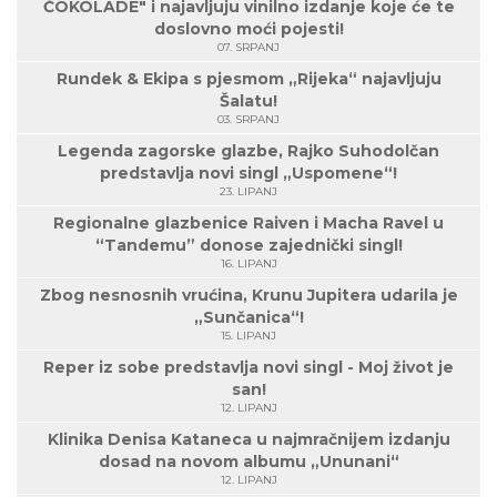
ČOKOLADE" i najavljuju vinilno izdanje koje će te
doslovno moći pojesti!
07. SRPANJ
Rundek & Ekipa s pjesmom „Rijeka“ najavljuju
Šalatu!
03. SRPANJ
Legenda zagorske glazbe, Rajko Suhodolčan
predstavlja novi singl „Uspomene“!
23. LIPANJ
Regionalne glazbenice Raiven i Macha Ravel u
“Tandemu” donose zajednički singl!
16. LIPANJ
Zbog nesnosnih vrućina, Krunu Jupitera udarila je
„Sunčanica“!
15. LIPANJ
Reper iz sobe predstavlja novi singl - Moj život je
san!
12. LIPANJ
Klinika Denisa Kataneca u najmračnijem izdanju
dosad na novom albumu „Ununani“
12. LIPANJ