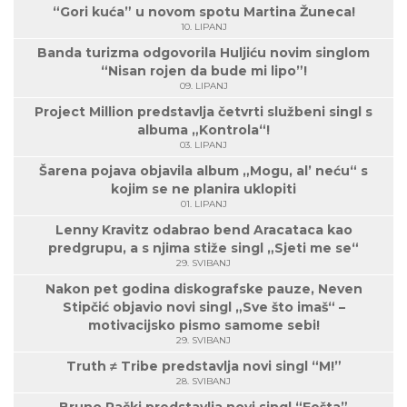
“Gori kuća” u novom spotu Martina Žuneca!
10. LIPANJ
Banda turizma odgovorila Huljiću novim singlom
“Nisan rojen da bude mi lipo”!
09. LIPANJ
Project Million predstavlja četvrti službeni singl s
albuma „Kontrola“!
03. LIPANJ
Šarena pojava objavila album „Mogu, al’ neću“ s
kojim se ne planira uklopiti
01. LIPANJ
Lenny Kravitz odabrao bend Aracataca kao
predgrupu, a s njima stiže singl „Sjeti me se“
29. SVIBANJ
Nakon pet godina diskografske pauze, Neven
Stipčić objavio novi singl „Sve što imaš“ –
motivacijsko pismo samome sebi!
29. SVIBANJ
Truth ≠ Tribe predstavlja novi singl “M!”
28. SVIBANJ