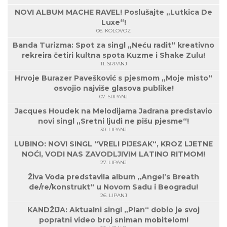
NOVI ALBUM MACHE RAVEL! Poslušajte „Lutkica De
Luxe“!
06. KOLOVOZ
Banda Turizma: Spot za singl „Neću radit“ kreativno
rekreira četiri kultna spota Kuzme i Shake Zulu!
11. SRPANJ
Hrvoje Burazer Pavešković s pjesmom „Moje misto“
osvojio najviše glasova publike!
07. SRPANJ
Jacques Houdek na Melodijama Jadrana predstavio
novi singl „Sretni ljudi ne pišu pjesme“!
30. LIPANJ
LUBINO: NOVI SINGL “VRELI PIJESAK“, KROZ LJETNE
NOĆI, VODI NAS ZAVODLJIVIM LATINO RITMOM!
27. LIPANJ
Živa Voda predstavila album „Angel’s Breath
de/re/konstrukt“ u Novom Sadu i Beogradu!
26. LIPANJ
KANDŽIJA: Aktualni singl „Plan“ dobio je svoj
popratni video broj sniman mobitelom!