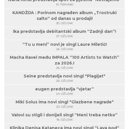
10. TRAVANJ
KANDŽIJA : Porinom nagrađen album „Trostruki
salto“ od danas u prodaji!
30. OŽUJAK
Ika predstavlja debitantski album “Zadnji dan”!
27. OŽUJAK
“Tu u meni” novi je singl Laure Miletić!
26. OŽUJAK
Macha Ravel među IMPALA “100 Artists to Watch”
za 2026.!
26. OŽUJAK
Seine predstavlja novi singl "Plagijat"
26. OŽUJAK
eugen predstavlja “vjetar”
24. OŽUJAK
Miki Solus ima novi singl "Glazbene nagrade"
20. OŽUJAK
Valovi su stigli i donijeli singl “Meni treba netko”
18. OŽUJAK
Klinika Denisa Kataneca ima novi singl “Lava pod“