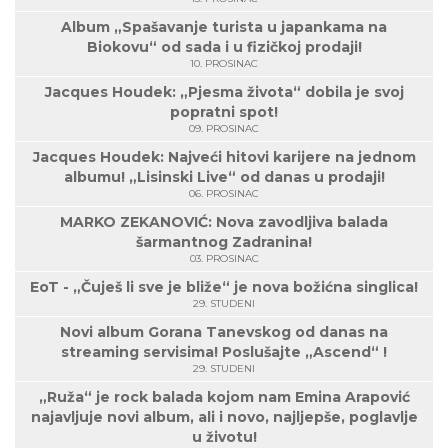
Album „Spašavanje turista u japankama na
Biokovu“ od sada i u fizičkoj prodaji!
10. PROSINAC
Jacques Houdek: „Pjesma života“ dobila je svoj
popratni spot!
09. PROSINAC
Jacques Houdek: Najveći hitovi karijere na jednom
albumu! „Lisinski Live“ od danas u prodaji!
06. PROSINAC
MARKO ZEKANOVIĆ: Nova zavodljiva balada
šarmantnog Zadranina!
03. PROSINAC
EoT - „Čuješ li sve je bliže“ je nova božićna singlica!
29. STUDENI
Novi album Gorana Tanevskog od danas na
streaming servisima! Poslušajte „Ascend“ !
29. STUDENI
„Ruža“ je rock balada kojom nam Emina Arapović
najavljuje novi album, ali i novo, najljepše, poglavlje
u životu!