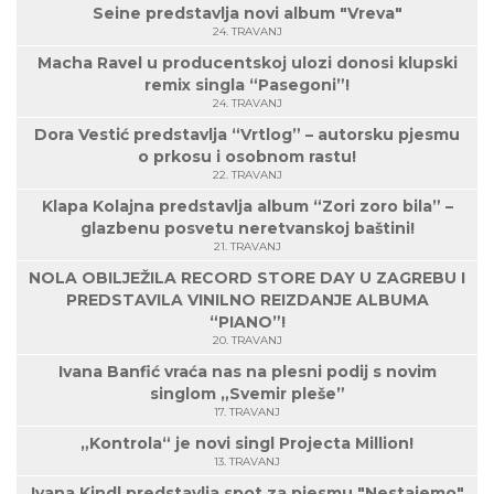
Seine predstavlja novi album "Vreva"
24. TRAVANJ
Macha Ravel u producentskoj ulozi donosi klupski
remix singla “Pasegoni”!
24. TRAVANJ
Dora Vestić predstavlja “Vrtlog” – autorsku pjesmu
o prkosu i osobnom rastu!
22. TRAVANJ
Klapa Kolajna predstavlja album “Zori zoro bila” –
glazbenu posvetu neretvanskoj baštini!
21. TRAVANJ
NOLA OBILJEŽILA RECORD STORE DAY U ZAGREBU I
PREDSTAVILA VINILNO REIZDANJE ALBUMA
“PIANO”!
20. TRAVANJ
Ivana Banfić vraća nas na plesni podij s novim
singlom „Svemir pleše”
17. TRAVANJ
„Kontrola“ je novi singl Projecta Million!
13. TRAVANJ
Ivana Kindl predstavlja spot za pjesmu "Nestajemo"