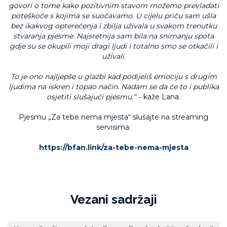
govori o tome kako pozitivnim stavom možemo prevladati
poteškoće s kojima se suočavamo. U cijelu priču sam ušla
bez ikakvog opterećenja i zbilja uživala u svakom trenutku
stvaranja pjesme. Najsretnija sam bila na snimanju spota
gdje su se okupili moji dragi ljudi i totalno smo se otkačili i
uživali.
To je ono najljepše u glazbi kad podijeliš emociju s drugim
ljudima na iskren i topao način. Nadam se da će to i publika
osjetiti slušajući pjesmu.“ –
kaže Lana.
Pjesmu „Za tebe nema mjesta“ slušajte na streaming
servisima:
https://bfan.link/za-tebe-nema-mjesta
Vezani sadržaji