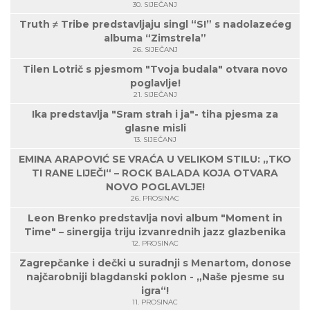
30. SIJEČANJ
Truth ≠ Tribe predstavljaju singl “S!” s nadolazećeg
albuma “Zimstrela”
26. SIJEČANJ
Tilen Lotrič s pjesmom "Tvoja budala" otvara novo
poglavlje!
21. SIJEČANJ
Ika predstavlja "Sram strah i ja"- tiha pjesma za
glasne misli
13. SIJEČANJ
EMINA ARAPOVIĆ SE VRAĆA U VELIKOM STILU: „TKO
TI RANE LIJEČI“ – ROCK BALADA KOJA OTVARA
NOVO POGLAVLJE!
26. PROSINAC
Leon Brenko predstavlja novi album "Moment in
Time" – sinergija triju izvanrednih jazz glazbenika
12. PROSINAC
Zagrepčanke i dečki u suradnji s Menartom, donose
najčarobniji blagdanski poklon - „Naše pjesme su
igra“!
11. PROSINAC