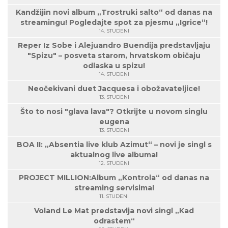
Kandžijin novi album „Trostruki salto“ od danas na
streamingu! Pogledajte spot za pjesmu „Igrice“!
14. STUDENI
Reper Iz Sobe i Alejuandro Buendija predstavljaju
"Spizu" – posveta starom, hrvatskom običaju
odlaska u spizu!
14. STUDENI
Neočekivani duet Jacquesa i obožavateljice!
13. STUDENI
Što to nosi "glava lava"? Otkrijte u novom singlu
eugena
13. STUDENI
BOA II: „Absentia live klub Azimut“ – novi je singl s
aktualnog live albuma!
12. STUDENI
PROJECT MILLION:Album „Kontrola“ od danas na
streaming servisima!
11. STUDENI
Voland Le Mat predstavlja novi singl „Kad
odrastem“