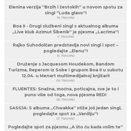
Elenina verzija “Brzih i žestokih“ u novom spotu za
singl “Luda glavo“!
19. TRAVANJ
Boa II - Drugi službeni singl s aktualnog albuma
„Live klub Azimut Šibenik“ je pjesma „Lacrima“!
11. TRAVANJ
Rajko Suhodolčan predstavlja novi singl i spot –
pogledajte „Elenu“!
10. TRAVANJ
Druženje s Jacquesom Houdekom, Bandom
Turizma, Reperom iz Sobe i grupom Boa II u subotu
12.04. u Menart multimedijalnoj knjižari!
09. TRAVANJ
FLUENTES: Snažna, moćna, poticajna, sve je to i
puno više od toga, nova pjesma RED!
08. TRAVANJ
SASSJA: S albuma „Chwakka“ stiže još jedan singl,
pogledajte spot za „Vaniliju“!
07. TRAVANJ
Pogledajte spot za pjesmu „A što ću kada volim te“