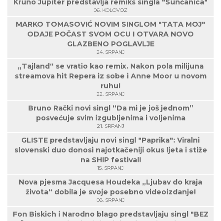
Kruno Jupiter predstavlja remiks singla "Sunčanica"
06. KOLOVOZ
MARKO TOMASOVIĆ NOVIM SINGLOM "TATA MOJ"
ODAJE POČAST SVOM OCU I OTVARA NOVO
GLAZBENO POGLAVLJE
24. SRPANJ
„Tajland“ se vratio kao remix. Nakon pola milijuna
streamova hit Repera iz sobe i Anne Moor u novom
ruhu!
22. SRPANJ
Bruno Rački novi singl “Da mi je još jednom”
posvećuje svim izgubljenima i voljenima
21. SRPANJ
GLISTE predstavljaju novi singl "Paprika": Viralni
slovenski duo donosi najotkačeniji okus ljeta i stiže
na SHIP festival!
15. SRPANJ
Nova pjesma Jacquesa Houdeka „Ljubav do kraja
života“ dobila je svoje posebno videoizdanje!
08. SRPANJ
Fon Biskich i Narodno blago predstavljaju singl "BEZ