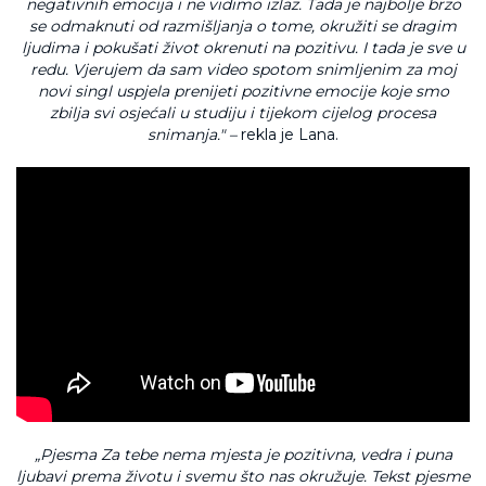
negativnih emocija i ne vidimo izlaz. Tada je najbolje brzo
se odmaknuti od razmišljanja o tome, okružiti se dragim
ljudima i pokušati život okrenuti na pozitivu. I tada je sve u
redu. Vjerujem da sam video spotom snimljenim za moj
novi singl uspjela prenijeti
pozitivne emocije koje smo
zbilja svi osjećali u studiju i tijekom cijelog
procesa
snimanja." –
rekla je Lana.
„Pjesma Za tebe nema mjesta je pozitivna, vedra i puna
ljubavi prema životu
i svemu što nas okružuje. Tekst pjesme