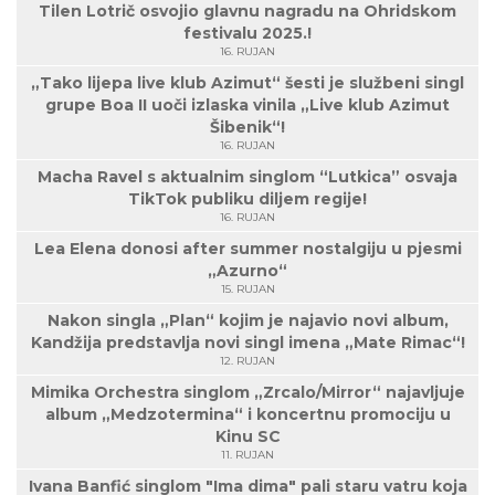
Tilen Lotrič osvojio glavnu nagradu na Ohridskom
festivalu 2025.!
16. RUJAN
„Tako lijepa live klub Azimut“ šesti je službeni singl
grupe Boa II uoči izlaska vinila „Live klub Azimut
Šibenik“!
16. RUJAN
Macha Ravel s aktualnim singlom “Lutkica” osvaja
TikTok publiku diljem regije!
16. RUJAN
Lea Elena donosi after summer nostalgiju u pjesmi
„Azurno“
15. RUJAN
Nakon singla „Plan“ kojim je najavio novi album,
Kandžija predstavlja novi singl imena „Mate Rimac“!
12. RUJAN
Mimika Orchestra singlom „Zrcalo/Mirror“ najavljuje
album „Medzotermina“ i koncertnu promociju u
Kinu SC
11. RUJAN
Ivana Banfić singlom "Ima dima" pali staru vatru koja