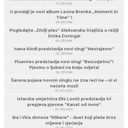
17. OŽUJAK
U prodaji je novi album Leona Brenka „Moment in
Time“ !
09. OŽUJAK
Pogledajte „Divlji ples“ Aleksandra Stajčića u režiji
Dinka Doringa!
05. OŽUJAK
Ivana Kindl predstavlja novi singl “Nestajemo“
02. OŽUJAK
Fluentes predstavlja novi singl “Bezuvjetno”!
Pjesmu o ljubavi na kraju svijeta!
02. OŽUJAK
Šarena pojava novom singlu ne zna reći ne – ni vi
nećete moći!
27. VELJAČA
Istarska umjetnica Elis Lovrić predstavlja tri
prepjeva pjesme “Kanat od mora“
23. VELJAČA
Ika i Vića donose "Klikere" - duet koji pleše kroz
vrijeme i sjećanja
23. VELJAČA