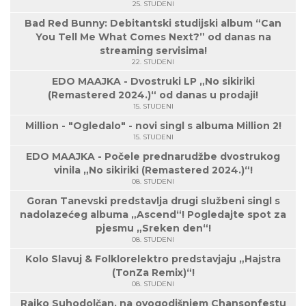
25. STUDENI
Bad Red Bunny: Debitantski studijski album “Can
You Tell Me What Comes Next?” od danas na
streaming servisima!
22. STUDENI
EDO MAAJKA - Dvostruki LP „No sikiriki
(Remastered 2024.)“ od danas u prodaji!
15. STUDENI
Million - "Ogledalo" - novi singl s albuma Million 2!
15. STUDENI
EDO MAAJKA - Počele prednarudžbe dvostrukog
vinila „No sikiriki (Remastered 2024.)“!
08. STUDENI
Goran Tanevski predstavlja drugi službeni singl s
nadolazećeg albuma „Ascend“! Pogledajte spot za
pjesmu „Sreken den“!
08. STUDENI
Kolo Slavuj & Folklorelektro predstavjaju „Hajstra
(TonZa Remix)“!
08. STUDENI
Rajko Suhodolčan, na ovogodišnjem Chansonfestu