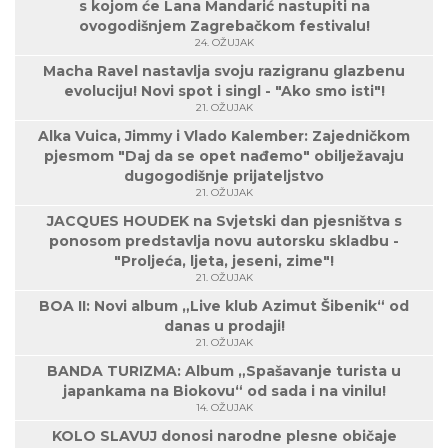
s kojom će Lana Mandarić nastupiti na
ovogodišnjem Zagrebačkom festivalu!
24. OŽUJAK
Macha Ravel nastavlja svoju razigranu glazbenu
evoluciju! Novi spot i singl - "Ako smo isti"!
21. OŽUJAK
Alka Vuica, Jimmy i Vlado Kalember: Zajedničkom
pjesmom "Daj da se opet nađemo" obilježavaju
dugogodišnje prijateljstvo
21. OŽUJAK
JACQUES HOUDEK na Svjetski dan pjesništva s
ponosom predstavlja novu autorsku skladbu -
"Proljeća, ljeta, jeseni, zime"!
21. OŽUJAK
BOA II: Novi album „Live klub Azimut Šibenik“ od
danas u prodaji!
21. OŽUJAK
BANDA TURIZMA: Album „Spašavanje turista u
japankama na Biokovu“ od sada i na vinilu!
14. OŽUJAK
KOLO SLAVUJ donosi narodne plesne običaje