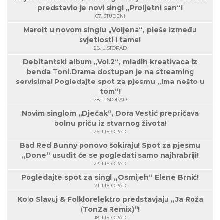
predstavio je novi singl „Proljetni san“!
07. STUDENI
Marolt u novom singlu „Voljena“, pleše između
svjetlosti i tame!
28. LISTOPAD
Debitantski album „Vol.2“, mladih kreativaca iz
benda Toni.Drama dostupan je na streaming
servisima! Pogledajte spot za pjesmu „Ima nešto u
tom“!
28. LISTOPAD
Novim singlom „Dječak“, Dora Vestić prepričava
bolnu priču iz stvarnog života!
25. LISTOPAD
Bad Red Bunny ponovo šokiraju! Spot za pjesmu
„Done“ usudit će se pogledati samo najhrabriji!
23. LISTOPAD
Pogledajte spot za singl „Osmijeh“ Elene Brnić!
21. LISTOPAD
Kolo Slavuj & Folklorelektro predstavjaju „Ja Roža
(TonZa Remix)“!
18. LISTOPAD