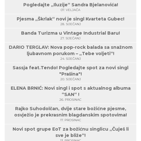
Pogledajte „Iluzije“ Sandra Bjelanovića!
07. VELJAČA
Pjesma „Škrlak“ novi je singl Kvarteta Gubec!
28. SIJEČANJ
Banda Turizma u Vintage Industrial Baru!
27. SIJEČANJ
DARIO TERGLAV: Nova pop-rock balada sa snažnom
ljubavnom porukom – „Tebe voljeti“!
24. SIJEČANJ
Sassja feat.Tendo! Pogledajte spot za novi singl
"Prašina"!
20. SIJEČANJ
ELENA BRNIĆ: Novi singl i spot s aktualnog albuma
“SAN“ !
26. PROSINAC
Rajko Suhodolčan, dvije stare božićne pjesme,
osvježio je prekrasnim blagdanskim spotovima!
17. PROSINAC
Novi spot grupe EoT za božićnu singlicu „Čuješ li
sve je bliže“!
13. PROSINAC