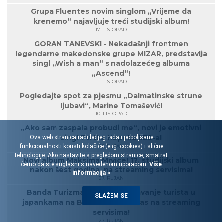
Grupa Fluentes novim singlom „Vrijeme da
krenemo“ najavljuje treći studijski album!
17. LISTOPAD
GORAN TANEVSKI - Nekadašnji frontmen
legendarne makedonske grupe MIZAR, predstavlja
singl „Wish a man“ s nadolazećeg albuma
„Ascend“!
11. LISTOPAD
Pogledajte spot za pjesmu „Dalmatinske strune
ljubavi“, Marine Tomašević!
10. LISTOPAD
„Ako sam zaspala probudi me“, novi je emotivni
singl Tvrtka Hopeka LES-a!
Ova web stranica radi boljeg rada i poboljšane
funkcionalnosti koristi kolačiće (eng. cookies) i slične
30. RUJAN
tehnologije. Ako nastavite s pregledom stranice, smatrat
Novi album Maksima Mrvice! 12. studijski album
ćemo da ste suglasni s navedenom uporabom.
Više
nakon šest godina, na streaming servisima!
informacija »
27. RUJAN
Banda Turizma: Album „Spašavanje turista u
SLAŽEM SE
japankama na Biokovu“ od danas na streaming
servisima!
27. RUJAN