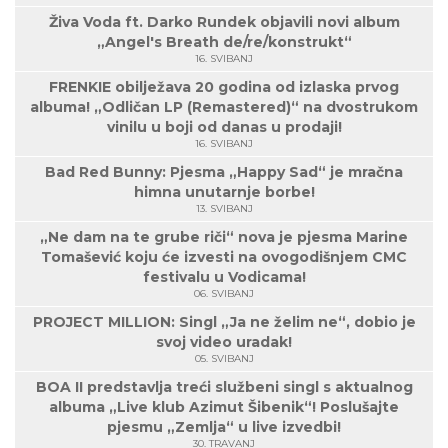
Živa Voda ft. Darko Rundek objavili novi album
„Angel's Breath de/re/konstrukt“
16. SVIBANJ
FRENKIE obilježava 20 godina od izlaska prvog
albuma! „Odličan LP (Remastered)“ na dvostrukom
vinilu u boji od danas u prodaji!
16. SVIBANJ
Bad Red Bunny: Pjesma „Happy Sad“ je mračna
himna unutarnje borbe!
13. SVIBANJ
„Ne dam na te grube riči“ nova je pjesma Marine
Tomašević koju će izvesti na ovogodišnjem CMC
festivalu u Vodicama!
06. SVIBANJ
PROJECT MILLION: Singl „Ja ne želim ne“, dobio je
svoj video uradak!
05. SVIBANJ
BOA II predstavlja treći službeni singl s aktualnog
albuma „Live klub Azimut Šibenik“! Poslušajte
pjesmu „Zemlja“ u live izvedbi!
30. TRAVANJ