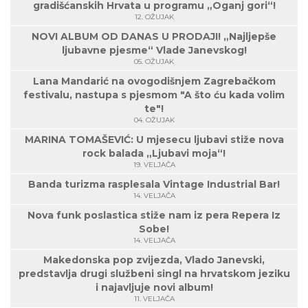
gradišćanskih Hrvata u programu „Oganj gori“!
12. OŽUJAK
NOVI ALBUM OD DANAS U PRODAJI! „Najljepše
ljubavne pjesme“ Vlade Janevskog!
05. OŽUJAK
Lana Mandarić na ovogodišnjem Zagrebačkom
festivalu, nastupa s pjesmom "A što ću kada volim
te"!
04. OŽUJAK
MARINA TOMAŠEVIĆ: U mjesecu ljubavi stiže nova
rock balada „Ljubavi moja“!
19. VELJAČA
Banda turizma rasplesala Vintage Industrial Bar!
14. VELJAČA
Nova funk poslastica stiže nam iz pera Repera Iz
Sobe!
14. VELJAČA
Makedonska pop zvijezda, Vlado Janevski,
predstavlja drugi službeni singl na hrvatskom jeziku
i najavljuje novi album!
11. VELJAČA