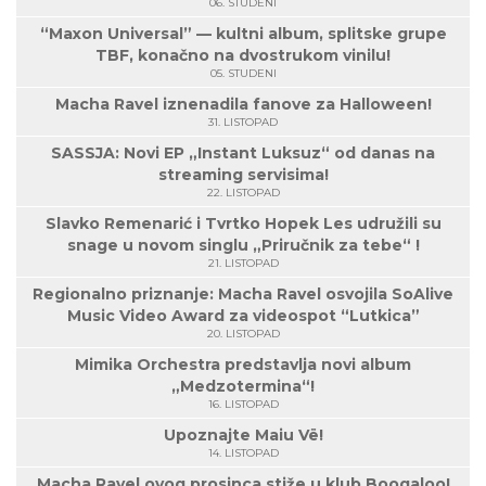
06. STUDENI
“Maxon Universal” — kultni album, splitske grupe
TBF, konačno na dvostrukom vinilu!
05. STUDENI
Macha Ravel iznenadila fanove za Halloween!
31. LISTOPAD
SASSJA: Novi EP „Instant Luksuz“ od danas na
streaming servisima!
22. LISTOPAD
Slavko Remenarić i Tvrtko Hopek Les udružili su
snage u novom singlu „Priručnik za tebe“ !
21. LISTOPAD
Regionalno priznanje: Macha Ravel osvojila SoAlive
Music Video Award za videospot “Lutkica”
20. LISTOPAD
Mimika Orchestra predstavlja novi album
„Medzotermina“!
16. LISTOPAD
Upoznajte Maiu Vë!
14. LISTOPAD
Macha Ravel ovog prosinca stiže u klub Boogaloo!