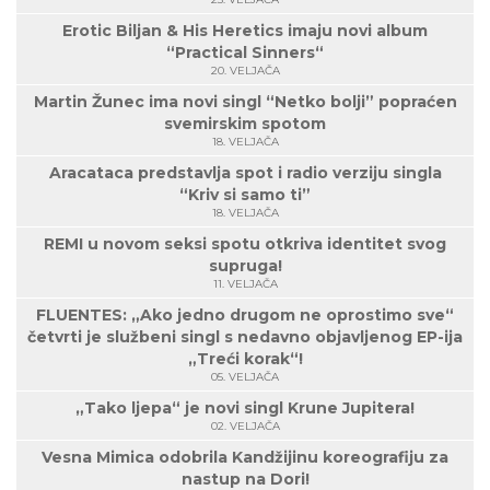
Erotic Biljan & His Heretics imaju novi album
“Practical Sinners“
20. VELJAČA
Martin Žunec ima novi singl “Netko bolji” popraćen
svemirskim spotom
18. VELJAČA
Aracataca predstavlja spot i radio verziju singla
“Kriv si samo ti”
18. VELJAČA
REMI u novom seksi spotu otkriva identitet svog
supruga!
11. VELJAČA
FLUENTES: „Ako jedno drugom ne oprostimo sve“
četvrti je službeni singl s nedavno objavljenog EP-ija
„Treći korak“!
05. VELJAČA
„Tako ljepa“ je novi singl Krune Jupitera!
02. VELJAČA
Vesna Mimica odobrila Kandžijinu koreografiju za
nastup na Dori!