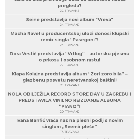
pregleda?
27. TRAVANJ
Seine predstavlja novi album "Vreva"
24. TRAVANJ
Macha Ravel u producentskoj ulozi donosi klupski
remix singla “Pasegoni”!
24. TRAVANJ
Dora Vestić predstavlja “Vrtlog” – autorsku pjesmu
o prkosu i osobnom rastu!
22. TRAVANJ
Klapa Kolajna predstavlja album “Zori zoro bila” –
glazbenu posvetu neretvanskoj baštini!
21. TRAVANJ
NOLA OBILJEŽILA RECORD STORE DAY U ZAGREBU I
PREDSTAVILA VINILNO REIZDANJE ALBUMA
“PIANO”!
20. TRAVANJ
Ivana Banfić vraća nas na plesni podij s novim
singlom „Svemir pleše”
17. TRAVANJ