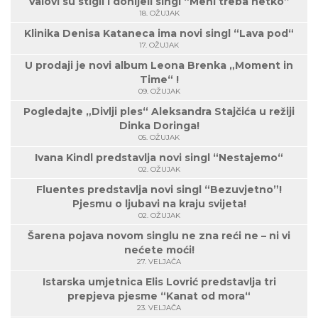
Valovi su stigli i donijeli singl “Meni treba netko”
18. OŽUJAK
Klinika Denisa Kataneca ima novi singl “Lava pod“
17. OŽUJAK
U prodaji je novi album Leona Brenka „Moment in
Time“ !
09. OŽUJAK
Pogledajte „Divlji ples“ Aleksandra Stajčića u režiji
Dinka Doringa!
05. OŽUJAK
Ivana Kindl predstavlja novi singl “Nestajemo“
02. OŽUJAK
Fluentes predstavlja novi singl “Bezuvjetno”!
Pjesmu o ljubavi na kraju svijeta!
02. OŽUJAK
Šarena pojava novom singlu ne zna reći ne – ni vi
nećete moći!
27. VELJAČA
Istarska umjetnica Elis Lovrić predstavlja tri
prepjeva pjesme “Kanat od mora“
23. VELJAČA