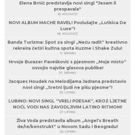
Elena Brnić predstavlja novi singl "Jesam li
prespavala"
18. KOLOVOZ
NOVI ALBUM MACHE RAVEL! Poslušajte „Lutkica De
Luxe“!
06. KOLOVOZ
Banda Turizma: Spot za singl „Neću radit“ kreativno
rekreira četiri kultna spota Kuzme i Shake Zulu!
11. SRPANJ
Hrvoje Burazer Pavešković s pjesmom „Moje misto“
osvojio najviše glasova publike!
07. SRPANJ
Jacques Houdek na Melodijama Jadrana predstavio
novi singl „Sretni ljudi ne pišu pjesme“!
30. LIPANJ
LUBINO: NOVI SINGL “VRELI PIJESAK“, KROZ LJETNE
NOĆI, VODI NAS ZAVODLJIVIM LATINO RITMOM!
27. LIPANJ
Živa Voda predstavila album „Angel’s Breath
de/re/konstrukt“ u Novom Sadu i Beogradu!
26. LIPANJ