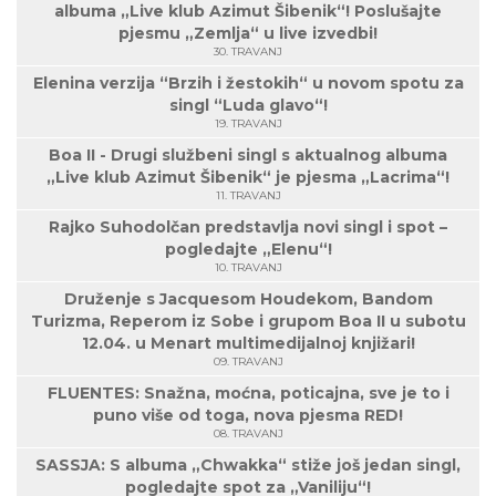
albuma „Live klub Azimut Šibenik“! Poslušajte
pjesmu „Zemlja“ u live izvedbi!
30. TRAVANJ
Elenina verzija “Brzih i žestokih“ u novom spotu za
singl “Luda glavo“!
19. TRAVANJ
Boa II - Drugi službeni singl s aktualnog albuma
„Live klub Azimut Šibenik“ je pjesma „Lacrima“!
11. TRAVANJ
Rajko Suhodolčan predstavlja novi singl i spot –
pogledajte „Elenu“!
10. TRAVANJ
Druženje s Jacquesom Houdekom, Bandom
Turizma, Reperom iz Sobe i grupom Boa II u subotu
12.04. u Menart multimedijalnoj knjižari!
09. TRAVANJ
FLUENTES: Snažna, moćna, poticajna, sve je to i
puno više od toga, nova pjesma RED!
08. TRAVANJ
SASSJA: S albuma „Chwakka“ stiže još jedan singl,
pogledajte spot za „Vaniliju“!