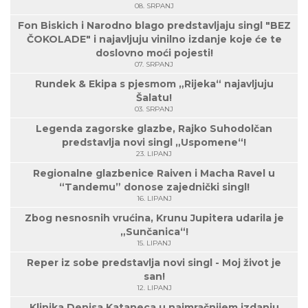
08. SRPANJ
Fon Biskich i Narodno blago predstavljaju singl "BEZ
ČOKOLADE" i najavljuju vinilno izdanje koje će te
doslovno moći pojesti!
07. SRPANJ
Rundek & Ekipa s pjesmom „Rijeka“ najavljuju
Šalatu!
03. SRPANJ
Legenda zagorske glazbe, Rajko Suhodolčan
predstavlja novi singl „Uspomene“!
23. LIPANJ
Regionalne glazbenice Raiven i Macha Ravel u
“Tandemu” donose zajednički singl!
16. LIPANJ
Zbog nesnosnih vrućina, Krunu Jupitera udarila je
„Sunčanica“!
15. LIPANJ
Reper iz sobe predstavlja novi singl - Moj život je
san!
12. LIPANJ
Klinika Denisa Kataneca u najmračnijem izdanju