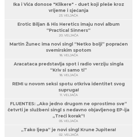
Ika i Vića donose "Klikere" - duet koji pleše kroz
vrijeme i sjećanja
23. VELJAČA
Erotic Biljan & His Heretics imaju novi album
“Practical Sinners“
20. VELJAČA
Martin Žunec ima novi singl “Netko bolji” popraćen
svemirskim spotom
18. VELJAČA
Aracataca predstavlja spot i radio verziju singla
“Kriv si samo ti”
18. VELJAČA
REMI u novom seksi spotu otkriva identitet svog
supruga!
11. VELJAČA
FLUENTES: „Ako jedno drugom ne oprostimo sve“
četvrti je službeni singl s nedavno objavljenog EP-ija
„Treći korak“!
05. VELJAČA
„Tako ljepa“ je novi singl Krune Jupitera!
02. VELJAČA