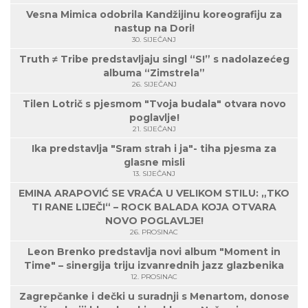
Vesna Mimica odobrila Kandžijinu koreografiju za
nastup na Dori!
30. SIJEČANJ
Truth ≠ Tribe predstavljaju singl “S!” s nadolazećeg
albuma “Zimstrela”
26. SIJEČANJ
Tilen Lotrič s pjesmom "Tvoja budala" otvara novo
poglavlje!
21. SIJEČANJ
Ika predstavlja "Sram strah i ja"- tiha pjesma za
glasne misli
13. SIJEČANJ
EMINA ARAPOVIĆ SE VRAĆA U VELIKOM STILU: „TKO
TI RANE LIJEČI“ – ROCK BALADA KOJA OTVARA
NOVO POGLAVLJE!
26. PROSINAC
Leon Brenko predstavlja novi album "Moment in
Time" – sinergija triju izvanrednih jazz glazbenika
12. PROSINAC
Zagrepčanke i dečki u suradnji s Menartom, donose