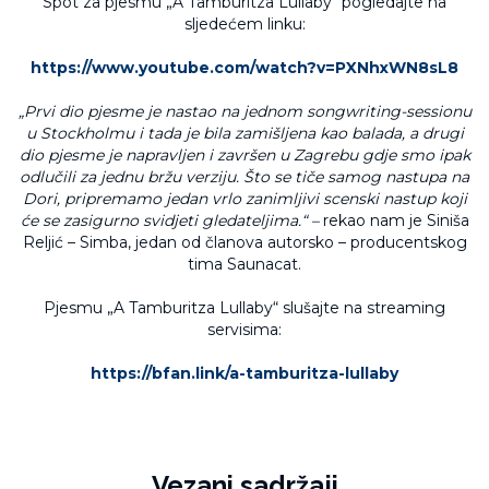
Spot za pjesmu „A Tamburitza Lullaby“ pogledajte na
sljedećem linku:
https://www.youtube.com/watch?v=PXNhxWN8sL8
„Prvi dio pjesme je nastao na jednom songwriting-sessionu
u Stockholmu i tada je bila zamišljena kao balada, a drugi
dio pjesme je napravljen i završen u Zagrebu gdje smo ipak
odlučili za jednu bržu verziju. Što se tiče samog nastupa na
Dori, pripremamo jedan vrlo zanimljivi scenski nastup koji
će se zasigurno svidjeti gledateljima.“ –
rekao nam je Siniša
Reljić – Simba, jedan od članova autorsko – producentskog
tima Saunacat.
Pjesmu „A Tamburitza Lullaby“ slušajte na streaming
servisima:
https://bfan.link/a-tamburitza-lullaby
Vezani sadržaji