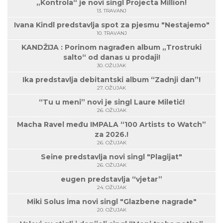
„Kontrola“ je novi singl Projecta Million!
13. TRAVANJ
Ivana Kindl predstavlja spot za pjesmu "Nestajemo"
10. TRAVANJ
KANDŽIJA : Porinom nagrađen album „Trostruki
salto“ od danas u prodaji!
30. OŽUJAK
Ika predstavlja debitantski album “Zadnji dan”!
27. OŽUJAK
“Tu u meni” novi je singl Laure Miletić!
26. OŽUJAK
Macha Ravel među IMPALA “100 Artists to Watch”
za 2026.!
26. OŽUJAK
Seine predstavlja novi singl "Plagijat"
26. OŽUJAK
eugen predstavlja “vjetar”
24. OŽUJAK
Miki Solus ima novi singl "Glazbene nagrade"
20. OŽUJAK