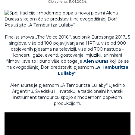
Objavljeno:
11.01.2024.
Finalist showa „The Voice 2016.“, sudionik Eurosonga 2017., 5
singlova, više od 100 pojavljivanja na HRT-u, više od 900
otpjevanih pjesama na televiziji, više od 700 nastupa –
koncerti, gaže, eventi, gostovanja, mjuzikli, animirani
filmovi…sve to i puno više od toga je
Alen Đuras
koji će se
na ovogodišnjoj Dori predstaviti pjesmom „
A Tamburitza
Lullaby“
!
Alen Đuras je pjesmom „A Tamburitza Lullaby“ ujedinio
Argentinu, Švedsku i Hrvatsku, a tradicionalni hrvatski
instrument tamburicu spojio s modernom pop/edm
produkcijom.