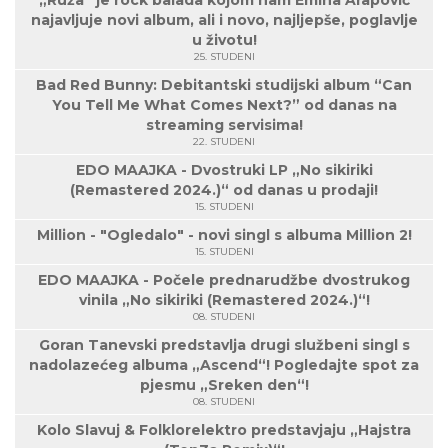
„Ruža“ je rock balada kojom nam Emina Arapović
najavljuje novi album, ali i novo, najljepše, poglavlje
u životu!
25. STUDENI
Bad Red Bunny: Debitantski studijski album “Can
You Tell Me What Comes Next?” od danas na
streaming servisima!
22. STUDENI
EDO MAAJKA - Dvostruki LP „No sikiriki
(Remastered 2024.)“ od danas u prodaji!
15. STUDENI
Million - "Ogledalo" - novi singl s albuma Million 2!
15. STUDENI
EDO MAAJKA - Počele prednarudžbe dvostrukog
vinila „No sikiriki (Remastered 2024.)“!
08. STUDENI
Goran Tanevski predstavlja drugi službeni singl s
nadolazećeg albuma „Ascend“! Pogledajte spot za
pjesmu „Sreken den“!
08. STUDENI
Kolo Slavuj & Folklorelektro predstavjaju „Hajstra