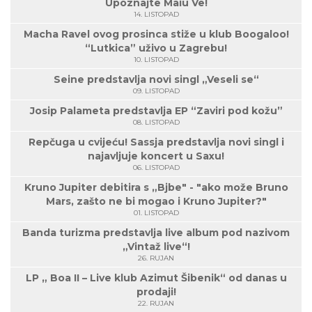
Upoznajte Maiu Vë!
14. LISTOPAD
Macha Ravel ovog prosinca stiže u klub Boogaloo!
“Lutkica” uživo u Zagrebu!
10. LISTOPAD
Seine predstavlja novi singl „Veseli se“
09. LISTOPAD
Josip Palameta predstavlja EP “Zaviri pod kožu”
08. LISTOPAD
Repčuga u cvijeću! Sassja predstavlja novi singl i
najavljuje koncert u Saxu!
06. LISTOPAD
Kruno Jupiter debitira s „Bjbe" - "ako može Bruno
Mars, zašto ne bi mogao i Kruno Jupiter?"
01. LISTOPAD
Banda turizma predstavlja live album pod nazivom
„Vintaž live“!
26. RUJAN
LP „ Boa II – Live klub Azimut Šibenik“ od danas u
prodaji!
22. RUJAN