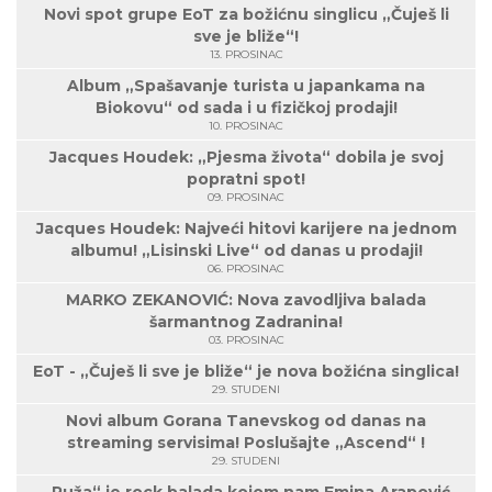
Novi spot grupe EoT za božićnu singlicu „Čuješ li
sve je bliže“!
13. PROSINAC
Album „Spašavanje turista u japankama na
Biokovu“ od sada i u fizičkoj prodaji!
10. PROSINAC
Jacques Houdek: „Pjesma života“ dobila je svoj
popratni spot!
09. PROSINAC
Jacques Houdek: Najveći hitovi karijere na jednom
albumu! „Lisinski Live“ od danas u prodaji!
06. PROSINAC
MARKO ZEKANOVIĆ: Nova zavodljiva balada
šarmantnog Zadranina!
03. PROSINAC
EoT - „Čuješ li sve je bliže“ je nova božićna singlica!
29. STUDENI
Novi album Gorana Tanevskog od danas na
streaming servisima! Poslušajte „Ascend“ !
29. STUDENI