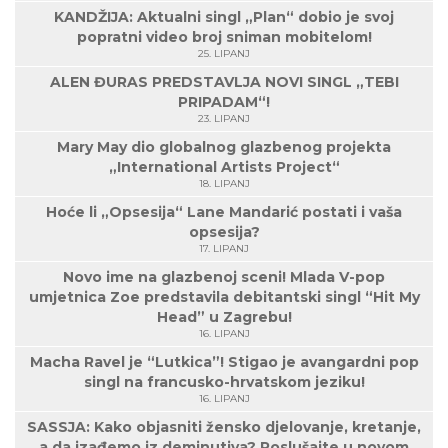
KANDŽIJA: Aktualni singl „Plan“ dobio je svoj
popratni video broj sniman mobitelom!
25. LIPANJ
ALEN ĐURAS PREDSTAVLJA NOVI SINGL „TEBI
PRIPADAM“!
23. LIPANJ
Mary May dio globalnog glazbenog projekta
„International Artists Project“
18. LIPANJ
Hoće li „Opsesija“ Lane Mandarić postati i vaša
opsesija?
17. LIPANJ
Novo ime na glazbenoj sceni! Mlada V-pop
umjetnica Zoe predstavila debitantski singl “Hit My
Head” u Zagrebu!
16. LIPANJ
Macha Ravel je “Lutkica”! Stigao je avangardni pop
singl na francusko-hrvatskom jeziku!
16. LIPANJ
SASSJA: Kako objasniti žensko djelovanje, kretanje,
a da izađemo iz deminutiva? Poslušajte u novom