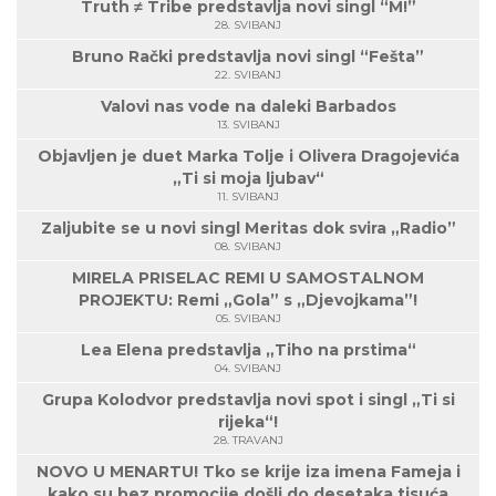
Truth ≠ Tribe predstavlja novi singl “M!”
28. SVIBANJ
Bruno Rački predstavlja novi singl “Fešta”
22. SVIBANJ
Valovi nas vode na daleki Barbados
13. SVIBANJ
Objavljen je duet Marka Tolje i Olivera Dragojevića
„Ti si moja ljubav“
11. SVIBANJ
Zaljubite se u novi singl Meritas dok svira „Radio”
08. SVIBANJ
MIRELA PRISELAC REMI U SAMOSTALNOM
PROJEKTU: Remi „Gola” s „Djevojkama”!
05. SVIBANJ
Lea Elena predstavlja „Tiho na prstima“
04. SVIBANJ
Grupa Kolodvor predstavlja novi spot i singl „Ti si
rijeka“!
28. TRAVANJ
NOVO U MENARTU! Tko se krije iza imena Fameja i
kako su bez promocije došli do desetaka tisuća