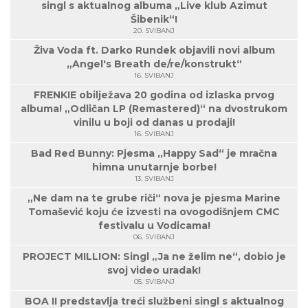
singl s aktualnog albuma „Live klub Azimut
Šibenik“!
20. SVIBANJ
Živa Voda ft. Darko Rundek objavili novi album
„Angel's Breath de/re/konstrukt“
16. SVIBANJ
FRENKIE obilježava 20 godina od izlaska prvog
albuma! „Odličan LP (Remastered)“ na dvostrukom
vinilu u boji od danas u prodaji!
16. SVIBANJ
Bad Red Bunny: Pjesma „Happy Sad“ je mračna
himna unutarnje borbe!
13. SVIBANJ
„Ne dam na te grube riči“ nova je pjesma Marine
Tomašević koju će izvesti na ovogodišnjem CMC
festivalu u Vodicama!
06. SVIBANJ
PROJECT MILLION: Singl „Ja ne želim ne“, dobio je
svoj video uradak!
05. SVIBANJ
BOA II predstavlja treći službeni singl s aktualnog