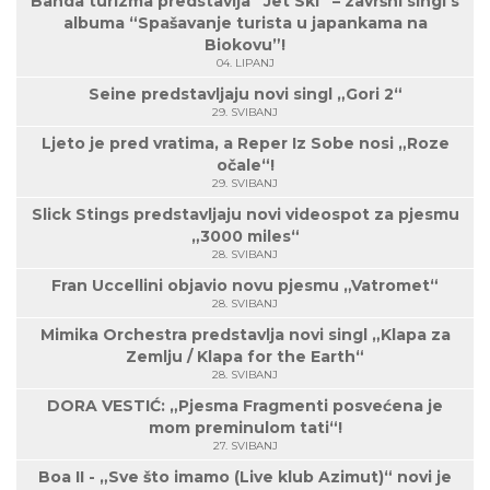
Banda turizma predstavlja “Jet Ski” – završni singl s
albuma “Spašavanje turista u japankama na
Biokovu”!
04. LIPANJ
Seine predstavljaju novi singl „Gori 2“
29. SVIBANJ
Ljeto je pred vratima, a Reper Iz Sobe nosi „Roze
očale“!
29. SVIBANJ
Slick Stings predstavljaju novi videospot za pjesmu
„3000 miles“
28. SVIBANJ
Fran Uccellini objavio novu pjesmu „Vatromet“
28. SVIBANJ
Mimika Orchestra predstavlja novi singl „Klapa za
Zemlju / Klapa for the Earth“
28. SVIBANJ
DORA VESTIĆ: „Pjesma Fragmenti posvećena je
mom preminulom tati“!
27. SVIBANJ
Boa II - „Sve što imamo (Live klub Azimut)“ novi je