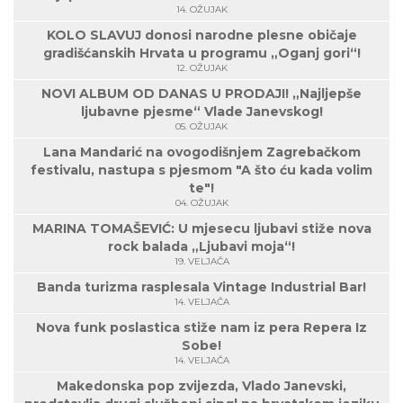
14. OŽUJAK
KOLO SLAVUJ donosi narodne plesne običaje
gradišćanskih Hrvata u programu „Oganj gori“!
12. OŽUJAK
NOVI ALBUM OD DANAS U PRODAJI! „Najljepše
ljubavne pjesme“ Vlade Janevskog!
05. OŽUJAK
Lana Mandarić na ovogodišnjem Zagrebačkom
festivalu, nastupa s pjesmom "A što ću kada volim
te"!
04. OŽUJAK
MARINA TOMAŠEVIĆ: U mjesecu ljubavi stiže nova
rock balada „Ljubavi moja“!
19. VELJAČA
Banda turizma rasplesala Vintage Industrial Bar!
14. VELJAČA
Nova funk poslastica stiže nam iz pera Repera Iz
Sobe!
14. VELJAČA
Makedonska pop zvijezda, Vlado Janevski,