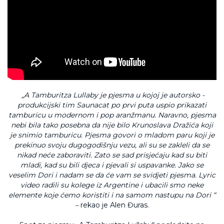
„A Tamburitza Lullaby je pjesma u kojoj je autorsko -
produkcijski tim Saunacat po prvi puta uspio prikazati
tamburicu u modernom i pop aranžmanu. Naravno, pjesma
nebi bila tako posebna da nije bilo Krunoslava Dražića koji
je snimio tamburicu. Pjesma govori o mladom paru koji je
prekinuo svoju dugogodišnju vezu, ali su se zakleli da se
nikad neće zaboraviti. Zato se sad prisjećaju kad su biti
mladi, kad su bili djeca i pjevali si uspavanke. Jako se
veselim Dori i nadam se da će vam se svidjeti pjesma. Lyric
video radili su kolege iz Argentine i ubacili smo neke
elemente koje ćemo koristiti i na samom nastupu na Dori “
–
rekao je Alen Đuras.