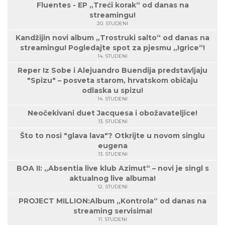
Fluentes - EP „Treći korak“ od danas na
streamingu!
20. STUDENI
Kandžijin novi album „Trostruki salto“ od danas na
streamingu! Pogledajte spot za pjesmu „Igrice“!
14. STUDENI
Reper Iz Sobe i Alejuandro Buendija predstavljaju
"Spizu" – posveta starom, hrvatskom običaju
odlaska u spizu!
14. STUDENI
Neočekivani duet Jacquesa i obožavateljice!
13. STUDENI
Što to nosi "glava lava"? Otkrijte u novom singlu
eugena
13. STUDENI
BOA II: „Absentia live klub Azimut“ – novi je singl s
aktualnog live albuma!
12. STUDENI
PROJECT MILLION:Album „Kontrola“ od danas na
streaming servisima!
11. STUDENI