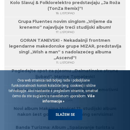
Kolo Slavuj & Folklorelektro predstavjaju „Ja Roža
(TonZa Remix)“!
18. LISTOPAD
Grupa Fluentes novim singlom „Vrijeme da
krenemo“ najavljuje treći studijski album!
17. LISTOPAD
GORAN TANEVSKI - Nekadašnji frontmen
legendarne makedonske grupe MIZAR, predstavlja
singl „Wish a man“ s nadolazećeg albuma
„Ascend“!
11. LISTOPAD
Pogledajte spot za pjesmu „Dalmatinske strune
ljubavi“, Marine Tomašević!
Ova web stranica radi boljeg rada i poboljšane
10. LISTOPAD
funkcionalnosti koristi kolačiće (eng. cookies) i slične
„Ako sam zaspala probudi me“, novi je emotivni
tehnologije. Ako nastavite s pregledom stranice, smatrat
singl Tvrtka Hopeka LES-a!
ćemo da ste suglasni s navedenom uporabom.
Više
30. RUJAN
informacija »
Novi album Maksima Mrvice! 12. studijski album
nakon šest godina, na streaming servisima!
SLAŽEM SE
27. RUJAN
Banda Turizma: Album „Spašavanje turista u