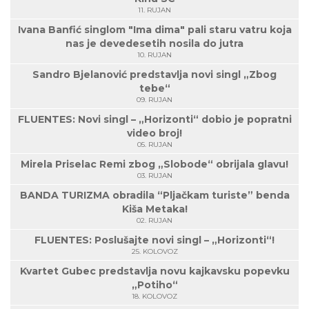
11. RUJAN
Ivana Banfić singlom "Ima dima" pali staru vatru koja
nas je devedesetih nosila do jutra
10. RUJAN
Sandro Bjelanović predstavlja novi singl „Zbog
tebe“
09. RUJAN
FLUENTES: Novi singl – „Horizonti“ dobio je popratni
video broj!
05. RUJAN
Mirela Priselac Remi zbog „Slobode“ obrijala glavu!
03. RUJAN
BANDA TURIZMA obradila “Pljačkam turiste” benda
Kiša Metaka!
02. RUJAN
FLUENTES: Poslušajte novi singl – „Horizonti“!
25. KOLOVOZ
Kvartet Gubec predstavlja novu kajkavsku popevku
„Potiho“
18. KOLOVOZ