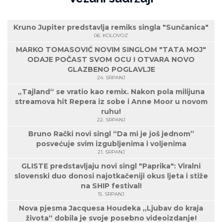
Kruno Jupiter predstavlja remiks singla "Sunčanica"
06. KOLOVOZ
MARKO TOMASOVIĆ NOVIM SINGLOM "TATA MOJ"
ODAJE POČAST SVOM OCU I OTVARA NOVO
GLAZBENO POGLAVLJE
24. SRPANJ
„Tajland“ se vratio kao remix. Nakon pola milijuna
streamova hit Repera iz sobe i Anne Moor u novom
ruhu!
22. SRPANJ
Bruno Rački novi singl “Da mi je još jednom”
posvećuje svim izgubljenima i voljenima
21. SRPANJ
GLISTE predstavljaju novi singl "Paprika": Viralni
slovenski duo donosi najotkačeniji okus ljeta i stiže
na SHIP festival!
15. SRPANJ
Nova pjesma Jacquesa Houdeka „Ljubav do kraja
života“ dobila je svoje posebno videoizdanje!