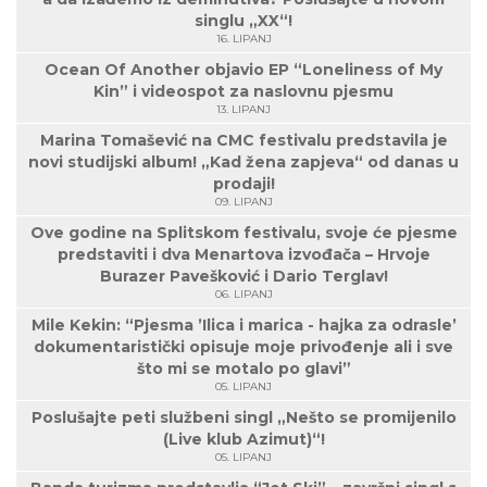
singlu „XX“!
16. LIPANJ
Ocean Of Another objavio EP “Loneliness of My
Kin” i videospot za naslovnu pjesmu
13. LIPANJ
Marina Tomašević na CMC festivalu predstavila je
novi studijski album! „Kad žena zapjeva“ od danas u
prodaji!
09. LIPANJ
Ove godine na Splitskom festivalu, svoje će pjesme
predstaviti i dva Menartova izvođača – Hrvoje
Burazer Pavešković i Dario Terglav!
06. LIPANJ
Mile Kekin: “Pjesma ’Ilica i marica - hajka za odrasle’
dokumentaristički opisuje moje privođenje ali i sve
što mi se motalo po glavi”
05. LIPANJ
Poslušajte peti službeni singl „Nešto se promijenilo
(Live klub Azimut)“!
05. LIPANJ