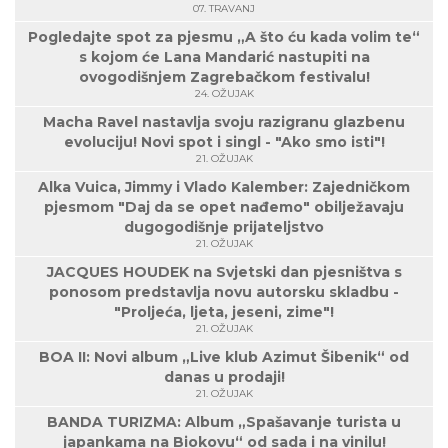
07. TRAVANJ
Pogledajte spot za pjesmu „A što ću kada volim te“
s kojom će Lana Mandarić nastupiti na
ovogodišnjem Zagrebačkom festivalu!
24. OŽUJAK
Macha Ravel nastavlja svoju razigranu glazbenu
evoluciju! Novi spot i singl - "Ako smo isti"!
21. OŽUJAK
Alka Vuica, Jimmy i Vlado Kalember: Zajedničkom
pjesmom "Daj da se opet nađemo" obilježavaju
dugogodišnje prijateljstvo
21. OŽUJAK
JACQUES HOUDEK na Svjetski dan pjesništva s
ponosom predstavlja novu autorsku skladbu -
"Proljeća, ljeta, jeseni, zime"!
21. OŽUJAK
BOA II: Novi album „Live klub Azimut Šibenik“ od
danas u prodaji!
21. OŽUJAK
BANDA TURIZMA: Album „Spašavanje turista u
japankama na Biokovu“ od sada i na vinilu!