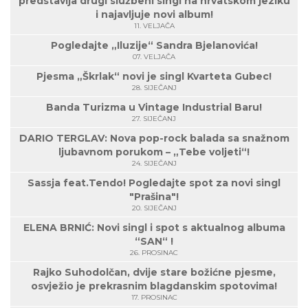
predstavlja drugi službeni singl na hrvatskom jeziku
i najavljuje novi album!
11. VELJAČA
Pogledajte „Iluzije“ Sandra Bjelanovića!
07. VELJAČA
Pjesma „Škrlak“ novi je singl Kvarteta Gubec!
28. SIJEČANJ
Banda Turizma u Vintage Industrial Baru!
27. SIJEČANJ
DARIO TERGLAV: Nova pop-rock balada sa snažnom
ljubavnom porukom – „Tebe voljeti“!
24. SIJEČANJ
Sassja feat.Tendo! Pogledajte spot za novi singl
"Prašina"!
20. SIJEČANJ
ELENA BRNIĆ: Novi singl i spot s aktualnog albuma
“SAN“ !
26. PROSINAC
Rajko Suhodolčan, dvije stare božićne pjesme,
osvježio je prekrasnim blagdanskim spotovima!
17. PROSINAC