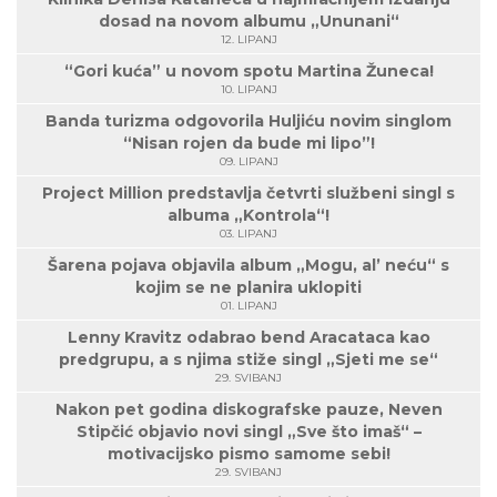
dosad na novom albumu „Ununani“
12. LIPANJ
“Gori kuća” u novom spotu Martina Žuneca!
10. LIPANJ
Banda turizma odgovorila Huljiću novim singlom
“Nisan rojen da bude mi lipo”!
09. LIPANJ
Project Million predstavlja četvrti službeni singl s
albuma „Kontrola“!
03. LIPANJ
Šarena pojava objavila album „Mogu, al’ neću“ s
kojim se ne planira uklopiti
01. LIPANJ
Lenny Kravitz odabrao bend Aracataca kao
predgrupu, a s njima stiže singl „Sjeti me se“
29. SVIBANJ
Nakon pet godina diskografske pauze, Neven
Stipčić objavio novi singl „Sve što imaš“ –
motivacijsko pismo samome sebi!
29. SVIBANJ