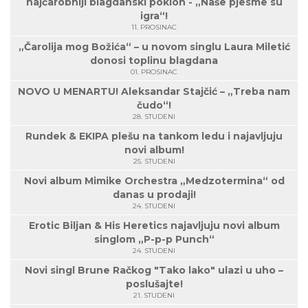
najčarobniji blagdanski poklon - „Naše pjesme su
igra“!
11. PROSINAC
„Čarolija mog Božića“ – u novom singlu Laura Miletić
donosi toplinu blagdana
01. PROSINAC
NOVO U MENARTU! Aleksandar Stajčić – „Treba nam
čudo“!
28. STUDENI
Rundek & EKIPA plešu na tankom ledu i najavljuju
novi album!
25. STUDENI
Novi album Mimike Orchestra „Medzotermina“ od
danas u prodaji!
24. STUDENI
Erotic Biljan & His Heretics najavljuju novi album
singlom „P-p-p Punch“
24. STUDENI
Novi singl Brune Račkog "Tako lako" ulazi u uho –
poslušajte!
21. STUDENI