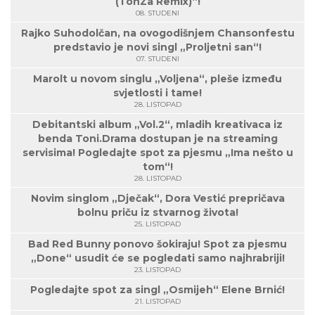
(TonZa Remix)“!
08. STUDENI
Rajko Suhodolčan, na ovogodišnjem Chansonfestu
predstavio je novi singl „Proljetni san“!
07. STUDENI
Marolt u novom singlu „Voljena“, pleše između
svjetlosti i tame!
28. LISTOPAD
Debitantski album „Vol.2“, mladih kreativaca iz
benda Toni.Drama dostupan je na streaming
servisima! Pogledajte spot za pjesmu „Ima nešto u
tom“!
28. LISTOPAD
Novim singlom „Dječak“, Dora Vestić prepričava
bolnu priču iz stvarnog života!
25. LISTOPAD
Bad Red Bunny ponovo šokiraju! Spot za pjesmu
„Done“ usudit će se pogledati samo najhrabriji!
23. LISTOPAD
Pogledajte spot za singl „Osmijeh“ Elene Brnić!
21. LISTOPAD