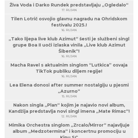
Živa Voda i Darko Rundek predstavljaju „Ogledalo“
17. RUJAN
Tilen Lotrič osvojio glavnu nagradu na Ohridskom
festivalu 2025.!
16. RUJAN
„Tako lijepa live klub Azimut“ šesti je službeni singl
grupe Boa II uoči izlaska vinila „Live klub Azimut
Šibenik“!
16. RUJAN
Macha Ravel s aktualnim singlom “Lutkica” osvaja
TikTok publiku diljem regije!
16. RUJAN
Lea Elena donosi after summer nostalgiju u pjesmi
„Azurno“
15. RUJAN
Nakon singla „Plan“ kojim je najavio novi album,
Kandžija predstavlja novi singl imena „Mate Rimac“!
12. RUJAN
Mimika Orchestra singlom „Zrcalo/Mirror“ najavljuje
album „Medzotermina“ i koncertnu promociju u
Kinu SC