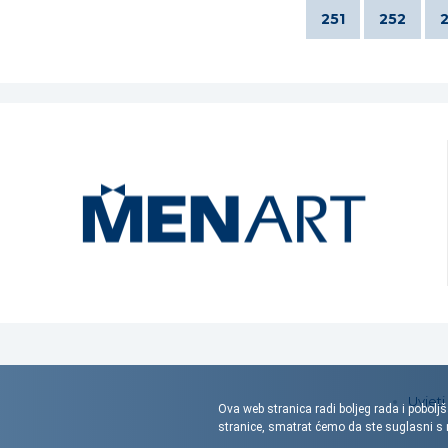
251
252
Uvjeti
Ova web stranica radi boljeg rada i poboljš
stranice, smatrat ćemo da ste suglasni 