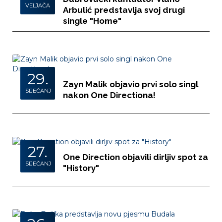
VELJAČA
Arbulić predstavlja svoj drugi
single "Home"
29.
Zayn Malik objavio prvi solo singl
SIJEČANJ
nakon One Directiona!
27.
One Direction objavili dirljiv spot za
SIJEČANJ
"History"