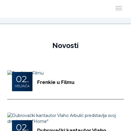
Novosti
02.
Frenkie u Filmu
VELJAČA
02.
Dubrovački kantautor Vlaho