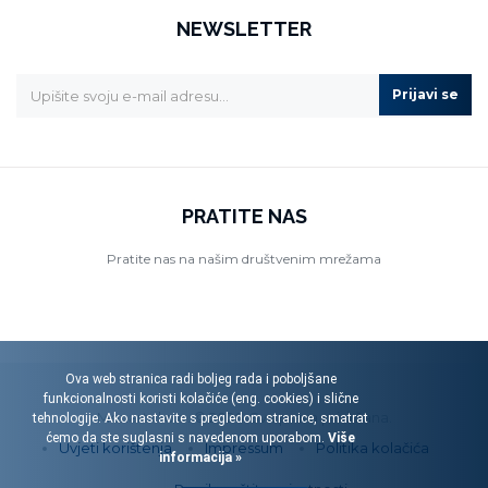
NEWSLETTER
Prijavi se
PRATITE NAS
Pratite nas na našim društvenim mrežama
Ova web stranica radi boljeg rada i poboljšane
funkcionalnosti koristi kolačiće (eng. cookies) i slične
Menart d.o.o. © 2026. Sva prava pridržana.
tehnologije. Ako nastavite s pregledom stranice, smatrat
ćemo da ste suglasni s navedenom uporabom.
Više
Uvjeti korištenja
Impressum
Politika kolačića
informacija »