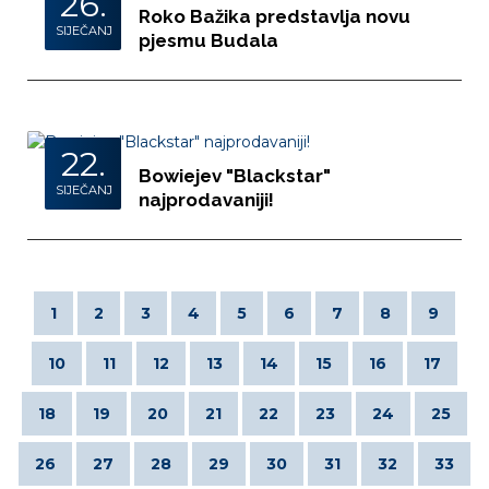
26.
Roko Bažika predstavlja novu
SIJEČANJ
pjesmu Budala
22.
Bowiejev "Blackstar"
SIJEČANJ
najprodavaniji!
1
2
3
4
5
6
7
8
9
10
11
12
13
14
15
16
17
18
19
20
21
22
23
24
25
26
27
28
29
30
31
32
33