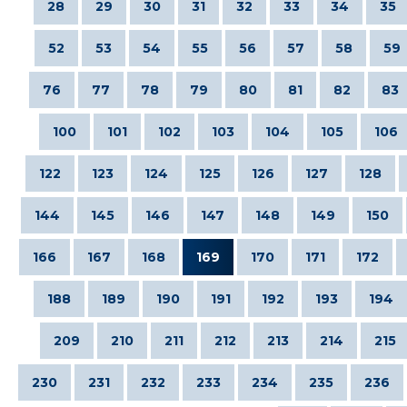
28
29
30
31
32
33
34
35
52
53
54
55
56
57
58
59
76
77
78
79
80
81
82
83
100
101
102
103
104
105
106
122
123
124
125
126
127
128
144
145
146
147
148
149
150
166
167
168
169
170
171
172
188
189
190
191
192
193
194
209
210
211
212
213
214
215
230
231
232
233
234
235
236