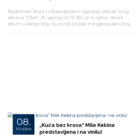
Backstreet Boys s oduševljenjem najavljuju izlazak ovog
albuma "DNA", 25. siječnja 2019. Bit će to njihov deseti
album u karijeri koju su počeli još kao megapopularni boy
band prije 26 godina. Danas su objavili novu pjesmu i spot
„Chances“.
08.
„Kuća bez krova“ Mile Kekina
STUDENI
predstavljena i na vinilu!