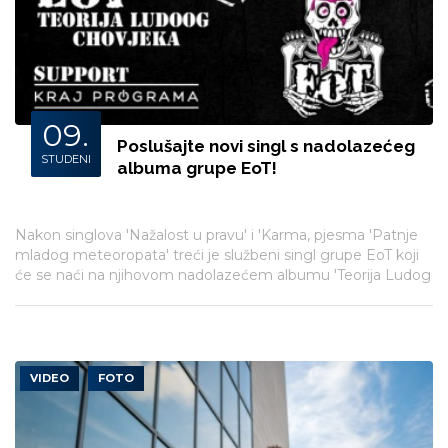
09.
Poslušajte novi singl s nadolazećeg
STUDENI
albuma grupe EoT!
Nakon singlova 'Nažalost u pravu' i 'Karma, pjesma 'Patnje
mladog meteoropata' treći je službeni singl grupe EoT koji
će se naći na njihovom nadolazećem albumu 'Teorija Ludog
Chovjeka'.
VIDEO
FOTO