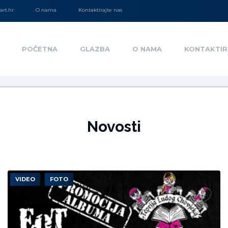
rt.hr
O nama
Kontaktirajte nas
POČETNA
GLAZBA
O NAMA
KONTAKTIR
Novosti
VIDEO
FOTO