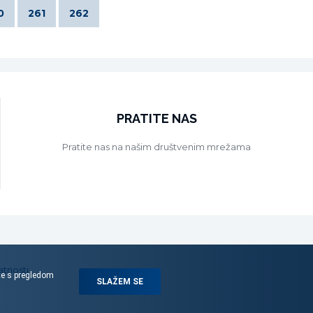
0
261
262
PRATITE NAS
Pratite nas na našim društvenim mrežama
atnosti
ite s pregledom
SLAŽEM SE