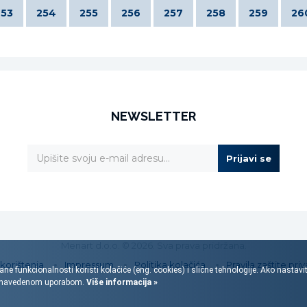
253
254
255
256
257
258
259
26
NEWSLETTER
Prijavi se
Menart d.o.o. © 2026. Sva prava pridržana.
 korištenja
Impressum
Politika kolačića
Pravila zaštite priv
ane funkcionalnosti koristi kolačiće (eng. cookies) i slične tehnologije. Ako nastav
s navedenom uporabom.
Više informacija »