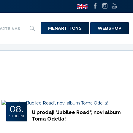
MENART TOYS
WEBSHOP
AJTE NAS
08.
U prodaji "Jubilee Road", novi album
STUDENI
Toma Odella!