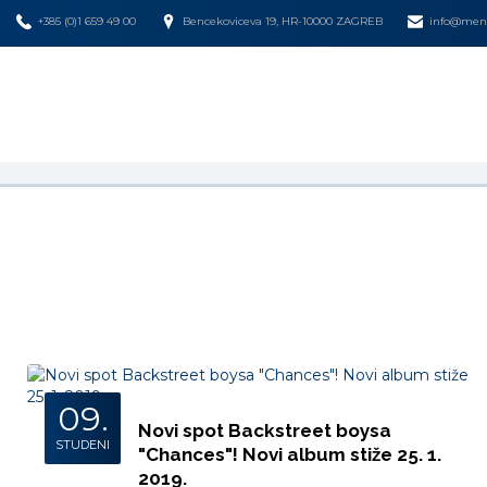
+385 (0)1 659 49 00
Bencekoviceva 19, HR-10000 ZAGREB
info@mena
09.
Novi spot Backstreet boysa
STUDENI
"Chances"! Novi album stiže 25. 1.
2019.