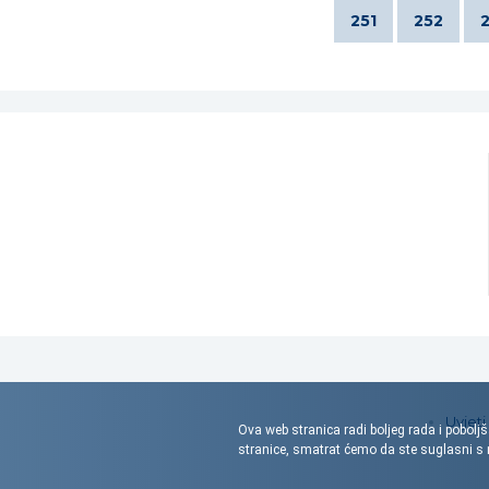
251
252
Uvjeti
Ova web stranica radi boljeg rada i poboljš
stranice, smatrat ćemo da ste suglasni 