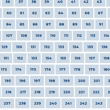
36
37
38
39
40
41
42
43
60
61
62
63
64
65
66
67
84
85
86
87
88
89
90
91
107
108
109
110
111
112
113
114
129
130
131
132
133
134
135
136
151
152
153
154
155
156
157
158
173
174
175
176
177
178
179
180
195
196
197
198
199
200
201
216
217
218
219
220
221
222
2
237
238
239
240
241
242
243