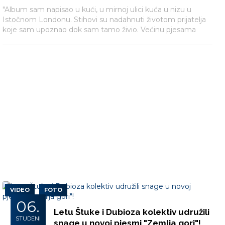
"Album sam napisao u kući, u mirnoj ulici kuća u nizu u
Istočnom Londonu. Stihovi su nadahnuti životom prijatelja
koje sam upoznao dok sam tamo živio. Većinu pjesama
sam snimio u dnevnoj sobi i kad se prisjetim, još mogu čuti
zvuk televizijskih emisija koji dolaze kroz zidove susjednih
vrata, djecu iz kuće preko puta koja igraju nogomet na ulici i
zvuk koraka moje djevojke na drvenom podu iznad..."
VIDEO
FOTO
06.
Letu Štuke i Dubioza kolektiv udružili
STUDENI
snage u novoj pjesmi "Zemlja gori"!