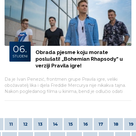
06.
Obrada pjesme koju morate
STUDENI
poslušati! „Bohemian Rhapsody“ u
verziji Pravila igre!
Da je Ivan Penezić, frontmen grupe Pravila igre, veliki
obožavatelj lika i djela Freddie Mercurya nije nikakva tajna.
Nakon pogledanog filma u kinima, bend je odlučio odati
počast ovom glazbenom velikanu i grupi „Queen“ i to
fenomenalnom obradom bezvremenskog hita „Bohemian
Rhapsody“!
11
12
13
14
15
16
17
18
19