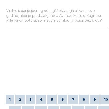
Vinilno izdanje jednog od najiščekivanijih albuma ove
godine jučer je predstavljeno u Avenue Mallu u Zagrebu.
Mile Kekin potpisivao je svoj novi album "Kuća bez krova"
koji je na CD-u izašao prije dvadesetak dana, a odlične
recenzije i dalje pristižu sa svih strana!
1
2
3
4
5
6
7
8
9
10