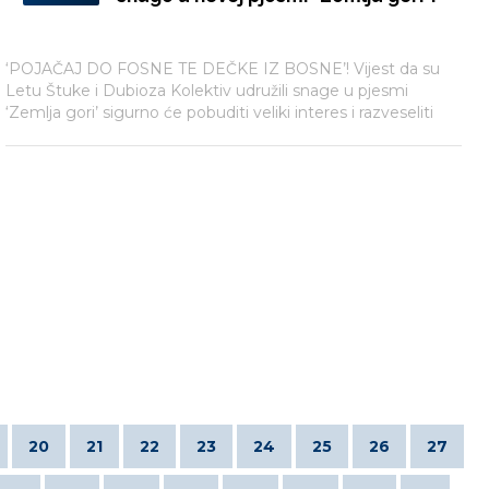
‘POJAČAJ DO FOSNE TE DEČKE IZ BOSNE’! Vijest da su
Letu Štuke i Dubioza Kolektiv udružili snage u pjesmi
‘Zemlja gori’ sigurno će pobuditi veliki interes i razveseliti
njihove štovatelje diljem regije. Autor teksta i glazbe Dino
Šaran vrlo kratko se osvrnuo na pjesmu koja ujedno
službeno najavljuje izlazak četvrtog studijskog albuma Letu
Štuke pod nazivom „Topla voda“;
20
21
22
23
24
25
26
27