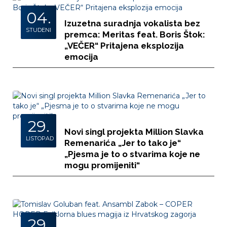
04.
Izuzetna suradnja vokalista bez
STUDENI
premca: Meritas feat. Boris Štok:
„VEČER“ Pritajena eksplozija
emocija
29.
Novi singl projekta Million Slavka
LISTOPAD
Remenarića „Jer to tako je“
„Pjesma je to o stvarima koje ne
mogu promijeniti“
29.