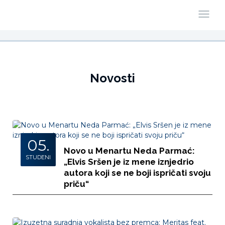
Novosti
05.
Novo u Menartu Neda Parmać:
STUDENI
„Elvis Sršen je iz mene iznjedrio
autora koji se ne boji ispričati svoju
priču“