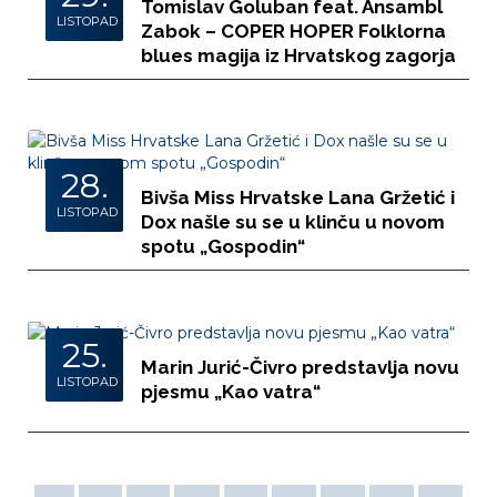
Tomislav Goluban feat. Ansambl
LISTOPAD
Zabok – COPER HOPER Folklorna
blues magija iz Hrvatskog zagorja
28.
Bivša Miss Hrvatske Lana Gržetić i
LISTOPAD
Dox našle su se u klinču u novom
spotu „Gospodin“
25.
Marin Jurić-Čivro predstavlja novu
LISTOPAD
pjesmu „Kao vatra“