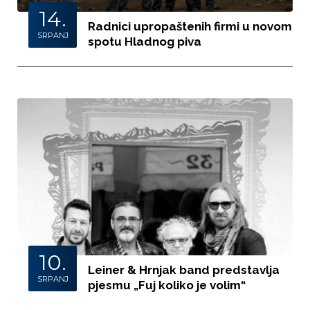
14.
Radnici upropaštenih firmi u novom
SRPANJ
spotu Hladnog piva
10.
Leiner & Hrnjak band predstavlja
SRPANJ
pjesmu „Fuj koliko je volim“