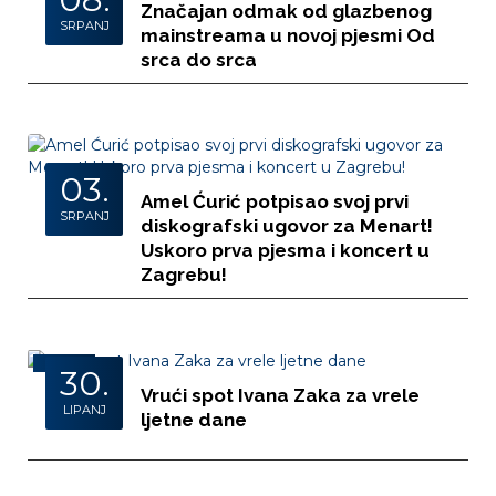
Značajan odmak od glazbenog
SRPANJ
mainstreama u novoj pjesmi Od
srca do srca
03.
Amel Ćurić potpisao svoj prvi
SRPANJ
diskografski ugovor za Menart!
Uskoro prva pjesma i koncert u
Zagrebu!
FOTO
30.
Vrući spot Ivana Zaka za vrele
LIPANJ
ljetne dane