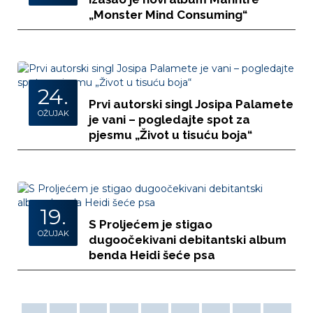
„Monster Mind Consuming“
24.
Prvi autorski singl Josipa Palamete
OŽUJAK
je vani – pogledajte spot za
pjesmu „Život u tisuću boja“
19.
S Proljećem je stigao
OŽUJAK
dugoočekivani debitantski album
benda Heidi šeće psa