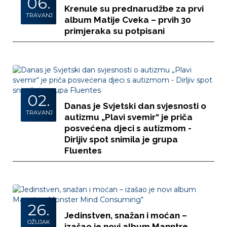
06.
Krenule su prednarudžbe za prvi
TRAVANJ
album Matije Cveka – prvih 30
primjeraka su potpisani
02.
Danas je Svjetski dan svjesnosti o
TRAVANJ
autizmu „Plavi svemir“ je priča
posvećena djeci s autizmom -
Dirljiv spot snimila je grupa
Fluentes
26.
Jedinstven, snažan i moćan –
OŽUJAK
izašao je novi album Manntre