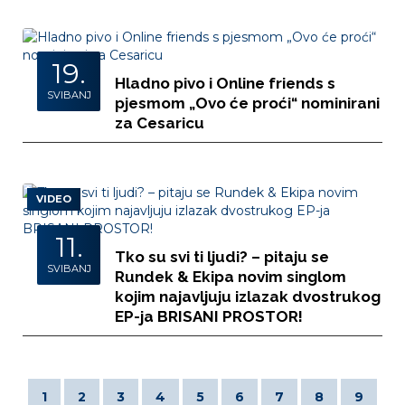
19.
Hladno pivo i Online friends s
SVIBANJ
pjesmom „Ovo će proći“ nominirani
za Cesaricu
VIDEO
11.
Tko su svi ti ljudi? – pitaju se
SVIBANJ
Rundek & Ekipa novim singlom
kojim najavljuju izlazak dvostrukog
EP-ja BRISANI PROSTOR!
1
2
3
4
5
6
7
8
9