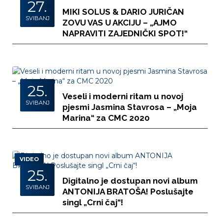
27.
MIKI SOLUS & DARIO JURIČAN
SVIBANJ
ZOVU VAS U AKCIJU – „AJMO
NAPRAVITI ZAJEDNIČKI SPOT!“
25.
Veseli i moderni ritam u novoj
SVIBANJ
pjesmi Jasmina Stavrosa – „Moja
Marina“ za CMC 2020
VIDEO
25.
Digitalno je dostupan novi album
SVIBANJ
ANTONIJA BRATOŠA! Poslušajte
singl „Crni čaj“!