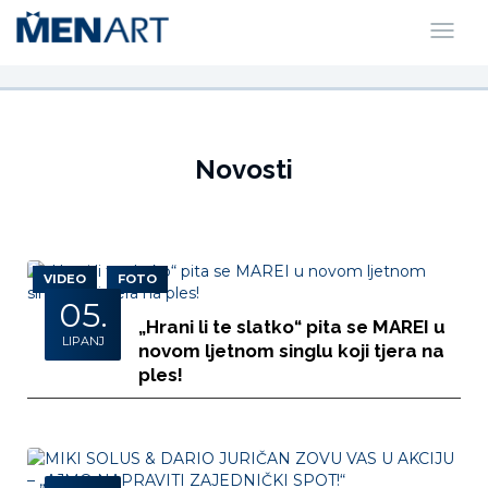
Novosti
VIDEO
FOTO
05.
„Hrani li te slatko“ pita se MAREI u
LIPANJ
novom ljetnom singlu koji tjera na
ples!