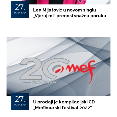
27.
Lea Mijatović u novom singlu
SVIBANJ
„Vjeruj mi“ prenosi snažnu poruku
27.
U prodaji je kompilacijski CD
SVIBANJ
„Međimurski festival 2022“