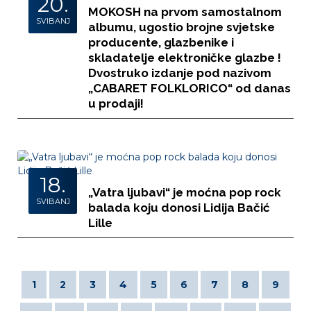
20.
MOKOSH na prvom samostalnom
SVIBANJ
albumu, ugostio brojne svjetske
producente, glazbenike i
skladatelje elektroničke glazbe !
Dvostruko izdanje pod nazivom
„CABARET FOLKLORICO“ od danas
u prodaji!
18.
„Vatra ljubavi“ je moćna pop rock
SVIBANJ
balada koju donosi Lidija Bačić
Lille
1
2
3
4
5
6
7
8
9