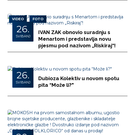
VIDEO
FOTO
26.
IVAN ZAK obnovio suradnju s
SVIBANJ
Menartom i predstavlja novu
pjesmu pod nazivom „Riskiraj“!
26.
Dubioza Kolektiv u novom spotu
SVIBANJ
pita “Može li?"