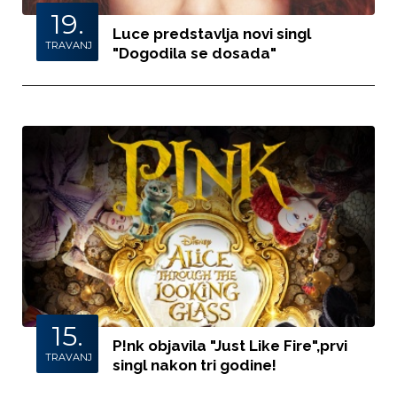
19.
Luce predstavlja novi singl
TRAVANJ
"Dogodila se dosada"
15.
P!nk objavila "Just Like Fire",prvi
TRAVANJ
singl nakon tri godine!