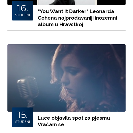
16.
"You Want It Darker" Leonarda
STUDENI
Cohena najprodavaniji inozemni
album u Hravstkoj
15.
Luce objavila spot za pjesmu
STUDENI
Vraćam se