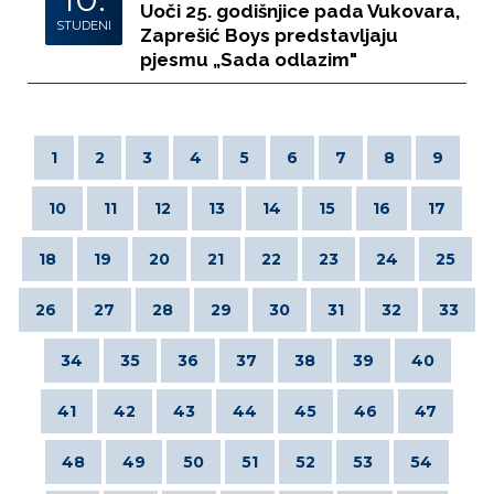
Uoči 25. godišnjice pada Vukovara,
STUDENI
Zaprešić Boys predstavljaju
pjesmu „Sada odlazim"
1
2
3
4
5
6
7
8
9
10
11
12
13
14
15
16
17
18
19
20
21
22
23
24
25
26
27
28
29
30
31
32
33
34
35
36
37
38
39
40
41
42
43
44
45
46
47
48
49
50
51
52
53
54