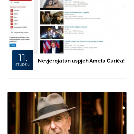
11.
Nevjerojatan uspjeh Amela Ćurića!
STUDENI