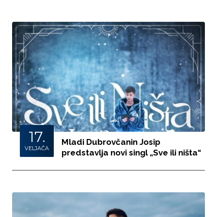
17.
Mladi Dubrovčanin Josip
VELJAČA
predstavlja novi singl „Sve ili ništa“