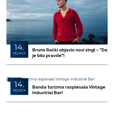
14.
Bruno Rački objavio novi singl – "Da
VELJAČA
je bilo pravde"!
FOTO
14.
Banda turizma rasplesala Vintage
VELJAČA
Industrial Bar!