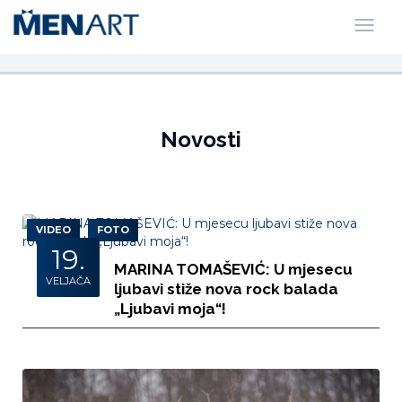
Novosti
VIDEO
FOTO
19.
MARINA TOMAŠEVIĆ: U mjesecu
VELJAČA
ljubavi stiže nova rock balada
„Ljubavi moja“!