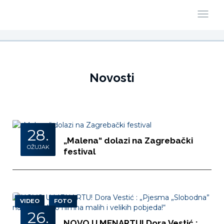
Novosti
28.
„Malena“ dolazi na Zagrebački
OŽUJAK
festival
VIDEO
FOTO
26.
NOVO U MENARTU! Dora Vestić :