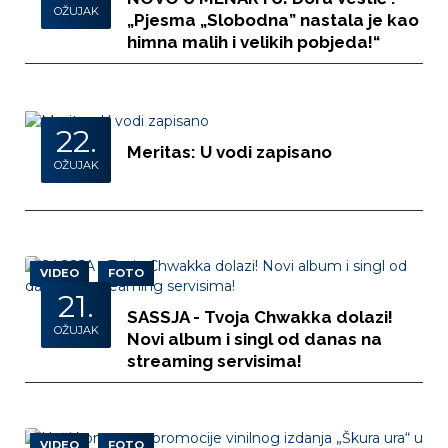
OŽUJAK
„Pjesma „Slobodna” nastala je kao
himna malih i velikih pobjeda!“
22.
Meritas: U vodi zapisano
OŽUJAK
VIDEO
FOTO
21.
SASSJA - Tvoja Chwakka dolazi!
OŽUJAK
Novi album i singl od danas na
streaming servisima!
VIDEO
FOTO