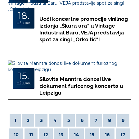
18.
Uoči koncertne promocije vinilnog
OŽUJAK
izdanja „Škura ura“ u Vintage
Industrial Baru, VEJA predstavlja
spot za singl „Orko tić“!
15.
Silovita Manntra donosi live
OŽUJAK
dokument furioznog koncerta u
Leipzigu
1
2
3
4
5
6
7
8
9
10
11
12
13
14
15
16
17