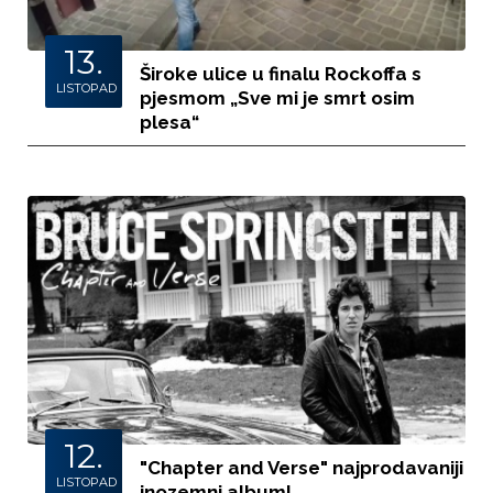
13.
Široke ulice u finalu Rockoffa s
LISTOPAD
pjesmom „Sve mi je smrt osim
plesa“
12.
"Chapter and Verse" najprodavaniji
LISTOPAD
inozemni album!