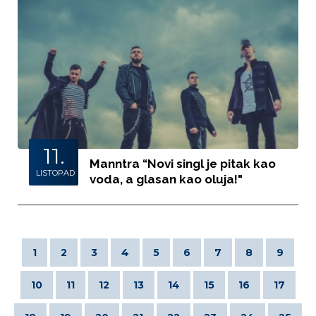
11.
Manntra “Novi singl je pitak kao
LISTOPAD
voda, a glasan kao oluja!"
1
2
3
4
5
6
7
8
9
10
11
12
13
14
15
16
17