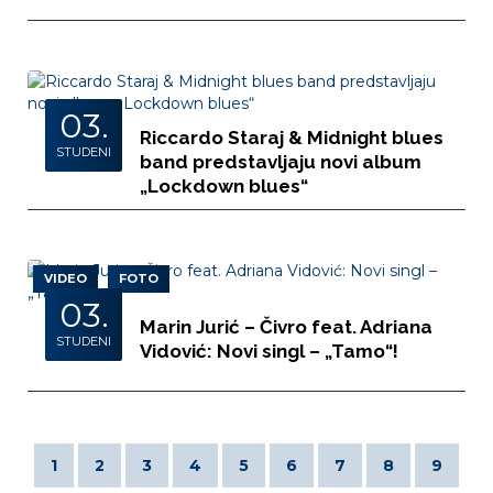
03.
Riccardo Staraj & Midnight blues
STUDENI
band predstavljaju novi album
„Lockdown blues“
VIDEO
FOTO
03.
Marin Jurić – Čivro feat. Adriana
STUDENI
Vidović: Novi singl – „Tamo“!
1
2
3
4
5
6
7
8
9