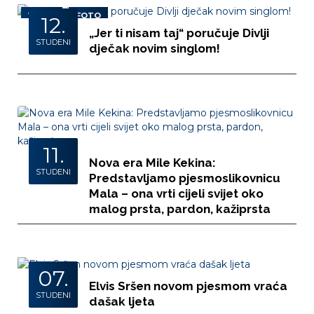
VIDEO
FOTO
12.
„Jer ti nisam taj“ poručuje Divlji
STUDENI
dječak novim singlom!
11.
Nova era Mile Kekina:
STUDENI
Predstavljamo pjesmoslikovnicu
Mala – ona vrti cijeli svijet oko
malog prsta, pardon, kažiprsta
07.
Elvis Sršen novom pjesmom vraća
STUDENI
dašak ljeta